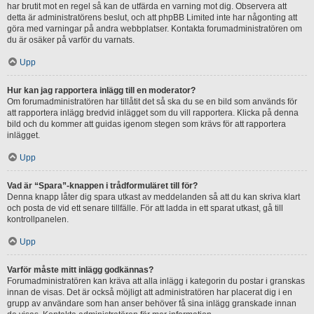
har brutit mot en regel så kan de utfärda en varning mot dig. Observera att
detta är administratörens beslut, och att phpBB Limited inte har någonting att
göra med varningar på andra webbplatser. Kontakta forumadministratören om
du är osäker på varför du varnats.
Upp
Hur kan jag rapportera inlägg till en moderator?
Om forumadministratören har tillåtit det så ska du se en bild som används för
att rapportera inlägg bredvid inlägget som du vill rapportera. Klicka på denna
bild och du kommer att guidas igenom stegen som krävs för att rapportera
inlägget.
Upp
Vad är “Spara”-knappen i trådformuläret till för?
Denna knapp låter dig spara utkast av meddelanden så att du kan skriva klart
och posta de vid ett senare tillfälle. För att ladda in ett sparat utkast, gå till
kontrollpanelen.
Upp
Varför måste mitt inlägg godkännas?
Forumadministratören kan kräva att alla inlägg i kategorin du postar i granskas
innan de visas. Det är också möjligt att administratören har placerat dig i en
grupp av användare som han anser behöver få sina inlägg granskade innan