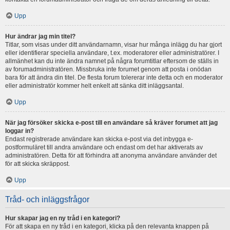
Upp
Hur ändrar jag min titel?
Titlar, som visas under ditt användarnamn, visar hur många inlägg du har gjort
eller identifierar speciella användare, t.ex. moderatorer eller administratörer. I
allmänhet kan du inte ändra namnet på några forumtitlar eftersom de ställs in
av forumadministratören. Missbruka inte forumet genom att posta i onödan
bara för att ändra din titel. De flesta forum tolererar inte detta och en moderator
eller administratör kommer helt enkelt att sänka ditt inläggsantal.
Upp
När jag försöker skicka e-post till en användare så kräver forumet att jag
loggar in?
Endast registrerade användare kan skicka e-post via det inbygga e-
postformuläret till andra användare och endast om det har aktiverats av
administratören. Detta för att förhindra att anonyma användare använder det
för att skicka skräppost.
Upp
Tråd- och inläggsfrågor
Hur skapar jag en ny tråd i en kategori?
För att skapa en ny tråd i en kategori, klicka på den relevanta knappen på