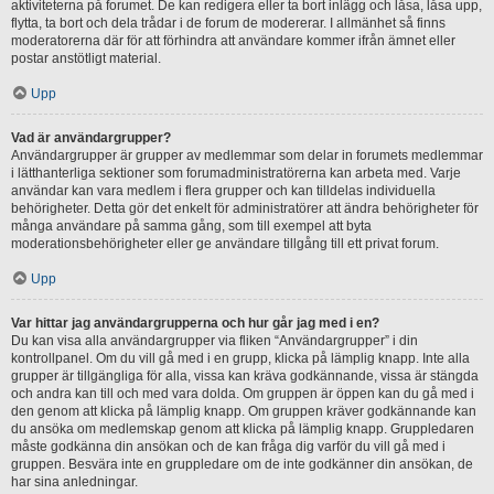
aktiviteterna på forumet. De kan redigera eller ta bort inlägg och låsa, låsa upp,
flytta, ta bort och dela trådar i de forum de modererar. I allmänhet så finns
moderatorerna där för att förhindra att användare kommer ifrån ämnet eller
postar anstötligt material.
Upp
Vad är användargrupper?
Användargrupper är grupper av medlemmar som delar in forumets medlemmar
i lätthanterliga sektioner som forumadministratörerna kan arbeta med. Varje
användar kan vara medlem i flera grupper och kan tilldelas individuella
behörigheter. Detta gör det enkelt för administratörer att ändra behörigheter för
många användare på samma gång, som till exempel att byta
moderationsbehörigheter eller ge användare tillgång till ett privat forum.
Upp
Var hittar jag användargrupperna och hur går jag med i en?
Du kan visa alla användargrupper via fliken “Användargrupper” i din
kontrollpanel. Om du vill gå med i en grupp, klicka på lämplig knapp. Inte alla
grupper är tillgängliga för alla, vissa kan kräva godkännande, vissa är stängda
och andra kan till och med vara dolda. Om gruppen är öppen kan du gå med i
den genom att klicka på lämplig knapp. Om gruppen kräver godkännande kan
du ansöka om medlemskap genom att klicka på lämplig knapp. Gruppledaren
måste godkänna din ansökan och de kan fråga dig varför du vill gå med i
gruppen. Besvära inte en gruppledare om de inte godkänner din ansökan, de
har sina anledningar.