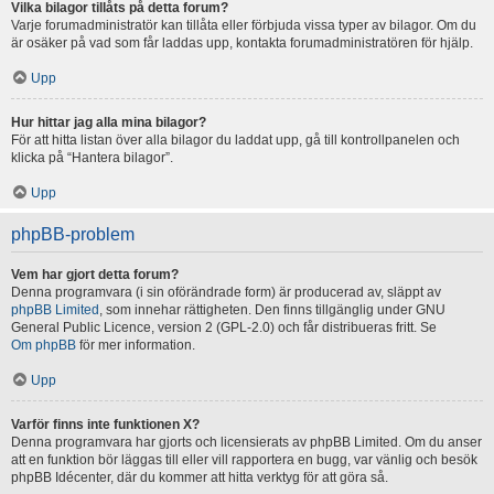
Vilka bilagor tillåts på detta forum?
Varje forumadministratör kan tillåta eller förbjuda vissa typer av bilagor. Om du
är osäker på vad som får laddas upp, kontakta forumadministratören för hjälp.
Upp
Hur hittar jag alla mina bilagor?
För att hitta listan över alla bilagor du laddat upp, gå till kontrollpanelen och
klicka på “Hantera bilagor”.
Upp
phpBB-problem
Vem har gjort detta forum?
Denna programvara (i sin oförändrade form) är producerad av, släppt av
phpBB Limited
, som innehar rättigheten. Den finns tillgänglig under GNU
General Public Licence, version 2 (GPL-2.0) och får distribueras fritt. Se
Om phpBB
för mer information.
Upp
Varför finns inte funktionen X?
Denna programvara har gjorts och licensierats av phpBB Limited. Om du anser
att en funktion bör läggas till eller vill rapportera en bugg, var vänlig och besök
phpBB Idécenter, där du kommer att hitta verktyg för att göra så.