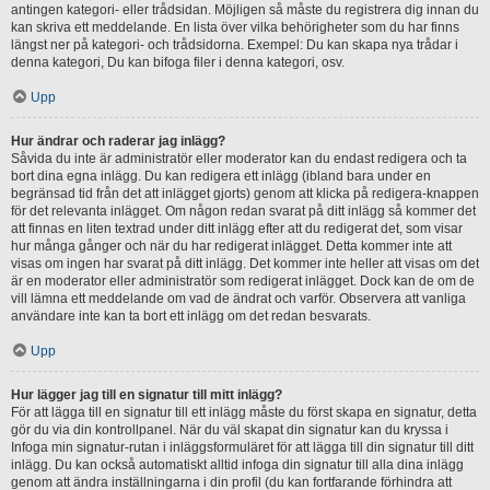
antingen kategori- eller trådsidan. Möjligen så måste du registrera dig innan du
kan skriva ett meddelande. En lista över vilka behörigheter som du har finns
längst ner på kategori- och trådsidorna. Exempel: Du kan skapa nya trådar i
denna kategori, Du kan bifoga filer i denna kategori, osv.
Upp
Hur ändrar och raderar jag inlägg?
Såvida du inte är administratör eller moderator kan du endast redigera och ta
bort dina egna inlägg. Du kan redigera ett inlägg (ibland bara under en
begränsad tid från det att inlägget gjorts) genom att klicka på redigera-knappen
för det relevanta inlägget. Om någon redan svarat på ditt inlägg så kommer det
att finnas en liten textrad under ditt inlägg efter att du redigerat det, som visar
hur många gånger och när du har redigerat inlägget. Detta kommer inte att
visas om ingen har svarat på ditt inlägg. Det kommer inte heller att visas om det
är en moderator eller administratör som redigerat inlägget. Dock kan de om de
vill lämna ett meddelande om vad de ändrat och varför. Observera att vanliga
användare inte kan ta bort ett inlägg om det redan besvarats.
Upp
Hur lägger jag till en signatur till mitt inlägg?
För att lägga till en signatur till ett inlägg måste du först skapa en signatur, detta
gör du via din kontrollpanel. När du väl skapat din signatur kan du kryssa i
Infoga min signatur-rutan i inläggsformuläret för att lägga till din signatur till ditt
inlägg. Du kan också automatiskt alltid infoga din signatur till alla dina inlägg
genom att ändra inställningarna i din profil (du kan fortfarande förhindra att