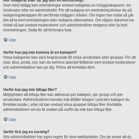
Hur redigerar eller tar jag bort en omröstning?
Som med inlägg kan omröstningar endast redigeras av inläggsskaparen, en
moderator eller en administratör. För att redigera en omröstning klickar du på
redigeringsknappen för det första inlägget i tråden. Om ingen har röstat så går
det att ta bort omröstningen eller redigera alternativen. Om någon däremot har
röstat så kan endast moderatorer och administratörer redigera eller ta bort
omröstningen. Detta för att förhindra fusk.
Upp
Varför kan jag inte komma åt en kategori?
Vissa kategorier kan vara begränsade till vissa användare eller grupper. För att
visa, läsa, posta, osv. kan du behöva speciell tillåtelse som endast moderatorer
och administratörer kan ge dig. Pröva att kontakta dem.
Upp
Varför kan jag inte bifoga filer?
Möjligheten att bifoga filer kan aktiveras per kategori, per grupp och per
användare. Administratören kanske inte tillåter bilagor i just den kategori du
försöker posta i, eller så kan endast vissa grupper bifoga filer. Kontakta
administratören om du är osäker på varför du inte kan bifoga filer.
Upp
Varför fick jag en varning?
Alla administratörer har egna regler för sina webbplatser. Om de anser att du