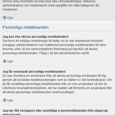
Denna sida innehåller en lista med alla i forumledningen, inklusive
administratörer och moderatorer med uppgifter om vilka kategorier de
modererar.
Upp
Personliga meddelanden
Jag kan inte skicka personliga meddelanden!
Det finns tre möjliga anledningar till detta; du är inte registrerad och/eller
inloggad, administratören har inaktiverat personliga meddelanden för hela
forumet, eller så har administratören förhindrat just dig från att skicka
personliga meddelanden. Fråga i så fall administratören varför.
Upp
Jag får oönskade personliga meddelanden!
Du kan blockera en användare från att skicka personliga användare till dig
genom att använda meddelanderegler som du ställer in i din kontrollpanel. Om
du får anstötliga personliga meddelanden från en viss användare så bör du
informera forumadministratören, de har makten att förhindra en användare från
att skicka personliga meddelanden överhuvudtaget.
Upp
Jag har fått skräppost eller anstötliga e-postmeddelanden från någon på
detta forum!