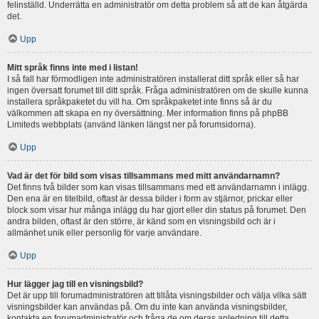
felinställd. Underrätta en administratör om detta problem så att de kan åtgärda
det.
Upp
Mitt språk finns inte med i listan!
I så fall har förmodligen inte administratören installerat ditt språk eller så har
ingen översatt forumet till ditt språk. Fråga administratören om de skulle kunna
installera språkpaketet du vill ha. Om språkpaketet inte finns så är du
välkommen att skapa en ny översättning. Mer information finns på phpBB
Limiteds webbplats (använd länken längst ner på forumsidorna).
Upp
Vad är det för bild som visas tillsammans med mitt användarnamn?
Det finns två bilder som kan visas tillsammans med ett användarnamn i inlägg.
Den ena är en titelbild, oftast är dessa bilder i form av stjärnor, prickar eller
block som visar hur många inlägg du har gjort eller din status på forumet. Den
andra bilden, oftast är den större, är känd som en visningsbild och är i
allmänhet unik eller personlig för varje användare.
Upp
Hur lägger jag till en visningsbild?
Det är upp till forumadministratören att tillåta visningsbilder och välja vilka sätt
visningsbilder kan användas på. Om du inte kan använda visningsbilder,
kontakta en forumadministratör och fråga de om deras anledning till detta.