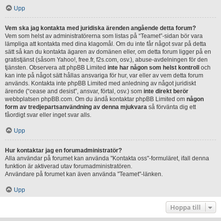
Upp
Vem ska jag kontakta med juridiska ärenden angående detta forum?
Vem som helst av administratörerna som listas på “Teamet”-sidan bör vara
lämpliga att kontakta med dina klagomål. Om du inte får något svar på detta
sätt så kan du kontakta ägaren av domänen eller, om detta forum ligger på en
gratistjänst (såsom Yahoo!, free.fr, f2s.com, osv.), abuse-avdelningen för den
tjänsten. Observera att phpBB Limited
inte har någon som helst kontroll
och
kan inte på något sätt hållas ansvariga för hur, var eller av vem detta forum
används. Kontakta inte phpBB Limited med anledning av något juridiskt
ärende (“cease and desist”, ansvar, förtal, osv.) som
inte direkt berör
webbplatsen phpBB.com. Om du ändå kontaktar phpBB Limited om
någon
form av tredjepartsanvändning av denna mjukvara
så förvänta dig ett
fåordigt svar eller inget svar alls.
Upp
Hur kontaktar jag en forumadministratör?
Alla användar på forumet kan använda "Kontakta oss"-formuläret, ifall denna
funktion är aktiverad utav forumadministratören.
Användare på forumet kan även använda "Teamet"-länken.
Upp
Hoppa till