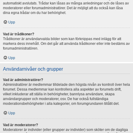
automatiskt avslutats. Trådar kan låsas av många anledningar och de låses av
moderatorer eller forumadministratörer. Det är möjligt att du också kan låsa
dina egna trådar om du har behörighet.
Upp
Vad är trådikoner?
Trådikoner är användarvalda bilder som kan förknippas med inlägg för att
markera dess innehåll. Om det går att använda trådikoner eller inte bestäms av
forumadministratören.
Upp
Användarnivåer och grupper
Vad är administratörer?
Administratörer är medlemmar tilldelade den högsta nivån av kontroll över hela
forumet. Dessa medlemmar kan kontrollera alla aspekter av forumets drift,
vilket inkluderar att ställa in behörigheter, bannlysa användare, skapa
användargrupper och moderatorer, osv. De har också fullständiga
moderationsbehörigheter i alla kategorier, om forumgrundaren tillåtit det.
Upp
Vad är moderatorer?
Moderatorer är individer (eller grupper av individer) som sköter om de dagliga