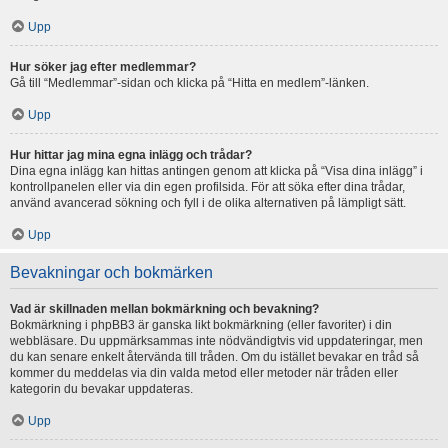
Upp
Hur söker jag efter medlemmar?
Gå till “Medlemmar”-sidan och klicka på “Hitta en medlem”-länken.
Upp
Hur hittar jag mina egna inlägg och trådar?
Dina egna inlägg kan hittas antingen genom att klicka på “Visa dina inlägg” i
kontrollpanelen eller via din egen profilsida. För att söka efter dina trådar,
använd avancerad sökning och fyll i de olika alternativen på lämpligt sätt.
Upp
Bevakningar och bokmärken
Vad är skillnaden mellan bokmärkning och bevakning?
Bokmärkning i phpBB3 är ganska likt bokmärkning (eller favoriter) i din
webbläsare. Du uppmärksammas inte nödvändigtvis vid uppdateringar, men
du kan senare enkelt återvända till tråden. Om du istället bevakar en tråd så
kommer du meddelas via din valda metod eller metoder när tråden eller
kategorin du bevakar uppdateras.
Upp