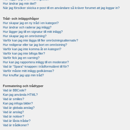
Hur ändrar jag min titel?
När jag försöker skicka e-post till en användare så kräver forumet att jag loggar in?
Tråd- och inläggsfrågor
Hur skapar jag en ny tråd i en kategori?
Hur ändrar och raderar jag inlägg?
Hur lägger jag till en signatur till mitt inlägg?
Hur skapar jag en omröstning?
Varför kan jag inte lägga till fler omröstningsalternativ?
Hur redigerar eller tar jag bort en omröstning?
Varför kan jag inte komma åt en kategori?
Varför kan jag inte bifoga filer?
Varför fick jag en varning?
Hur kan jag rapportera inlägg till en moderator?
Vad är “Spara”-knappen i trådformuläret till för?
Varför måste mitt inlägg godkännas?
Hur knuffar jag upp min tråd?
Formatering och trådtyper
Vad är BBCode?
Kan jag använda HTML?
Vad är smilies?
Kan jag infoga bilder?
Vad är globala anslag?
Vad är anslag?
Vad är notiser?
Vad är låsta trådar?
Vad är trådikoner?