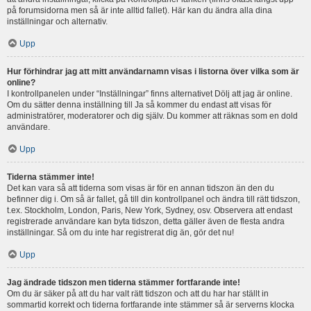
på forumsidorna men så är inte alltid fallet). Här kan du ändra alla dina
inställningar och alternativ.
Upp
Hur förhindrar jag att mitt användarnamn visas i listorna över vilka som är
online?
I kontrollpanelen under “Inställningar” finns alternativet Dölj att jag är online.
Om du sätter denna inställning till Ja så kommer du endast att visas för
administratörer, moderatorer och dig själv. Du kommer att räknas som en dold
användare.
Upp
Tiderna stämmer inte!
Det kan vara så att tiderna som visas är för en annan tidszon än den du
befinner dig i. Om så är fallet, gå till din kontrollpanel och ändra till rätt tidszon,
t.ex. Stockholm, London, Paris, New York, Sydney, osv. Observera att endast
registrerade användare kan byta tidszon, detta gäller även de flesta andra
inställningar. Så om du inte har registrerat dig än, gör det nu!
Upp
Jag ändrade tidszon men tiderna stämmer fortfarande inte!
Om du är säker på att du har valt rätt tidszon och att du har har ställt in
sommartid korrekt och tiderna fortfarande inte stämmer så är serverns klocka