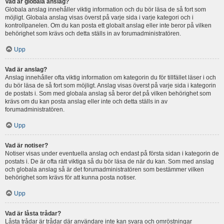
Vad är globala anslag?
Globala anslag innehåller viktig information och du bör läsa de så fort som
möjligt. Globala anslag visas överst på varje sida i varje kategori och i
kontrollpanelen. Om du kan posta ett globalt anslag eller inte beror på vilken
behörighet som krävs och detta ställs in av forumadministratören.
Upp
Vad är anslag?
Anslag innehåller ofta viktig information om kategorin du för tillfället läser i och
du bör läsa de så fort som möjligt. Anslag visas överst på varje sida i kategorin
de postats i. Som med globala anslag så beror det på vilken behörighet som
krävs om du kan posta anslag eller inte och detta ställs in av
forumadministratören.
Upp
Vad är notiser?
Notiser visas under eventuella anslag och endast på första sidan i kategorin de
postats i. De är ofta rätt viktiga så du bör läsa de när du kan. Som med anslag
och globala anslag så är det forumadministratören som bestämmer vilken
behörighet som krävs för att kunna posta notiser.
Upp
Vad är låsta trådar?
Låsta trådar är trådar där användare inte kan svara och omröstningar