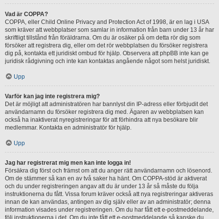
Vad är COPPA?
COPPA, eller Child Online Privacy and Protection Act of 1998, är en lag i USA
som kräver att webbplatser som samlar in information från barn under 13 år har
skriftligt tillstånd från föräldrarna. Om du är osäker på om detta rör dig som
försöker att registrera dig, eller om det rör webbplatsen du försöker registrera
dig på, kontakta ett juridiskt ombud för hjälp. Observera att phpBB inte kan ge
juridisk rådgivning och inte kan kontaktas angående något som helst juridiskt.
Upp
Varför kan jag inte registrera mig?
Det är möjligt att administratören har bannlyst din IP-adress eller förbjudit det
användarnamn du försöker registrera dig med. Ägaren av webbplatsen kan
också ha inaktiverat nyregistreringar för att förhindra att nya besökare blir
medlemmar. Kontakta en administratör för hjälp.
Upp
Jag har registrerat mig men kan inte logga in!
Försäkra dig först och främst om att du anger rätt användarnamn och lösenord.
Om de stämmer så kan en av två saker ha hänt. Om COPPA-stöd är aktiverat
och du under registreringen angav att du är under 13 år så måste du följa
instruktionerna du fått. Vissa forum kräver också att nya registreringar aktiveras
innan de kan användas, antingen av dig själv eller av an administratör; denna
information visades under registreringen. Om du har fått ett e-postmeddelande,
följ instruktionerna i det. Om du inte fått ett e-postmeddelande så kanske du