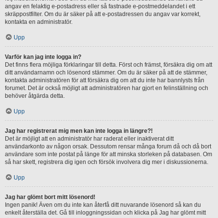
angav en felaktig e-postadress eller så fastnade e-postmeddelandet i ett
skräppostfilter. Om du är säker på att e-postadressen du angav var korrekt,
kontakta en administratör.
Upp
Varför kan jag inte logga in?
Det finns flera möjliga förklaringar till detta. Först och främst, försäkra dig om att
ditt användarnamn och lösenord stämmer. Om du är säker på att de stämmer,
kontakta administratören för att försäkra dig om att du inte har bannlysts från
forumet. Det är också möjligt att administratören har gjort en felinställning och
behöver åtgärda detta.
Upp
Jag har registrerat mig men kan inte logga in längre?!
Det är möjligt att en administratör har raderat eller inaktiverat ditt
användarkonto av någon orsak. Dessutom rensar många forum då och då bort
användare som inte postat på länge för att minska storleken på databasen. Om
så har skett, registrera dig igen och försök involvera dig mer i diskussionerna.
Upp
Jag har glömt bort mitt lösenord!
Ingen panik! Även om du inte kan återfå ditt nuvarande lösenord så kan du
enkelt återställa det. Gå till inloggningssidan och klicka på Jag har glömt mitt