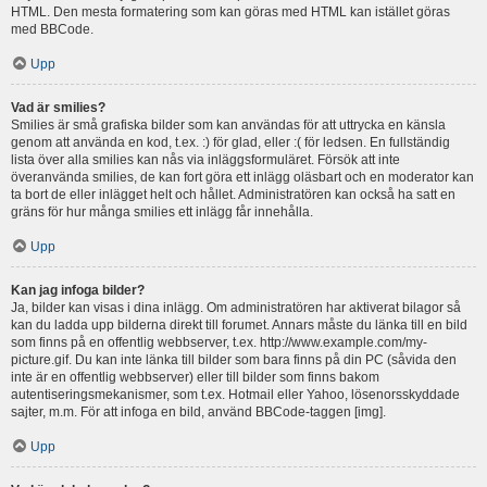
HTML. Den mesta formatering som kan göras med HTML kan istället göras
med BBCode.
Upp
Vad är smilies?
Smilies är små grafiska bilder som kan användas för att uttrycka en känsla
genom att använda en kod, t.ex. :) för glad, eller :( för ledsen. En fullständig
lista över alla smilies kan nås via inläggsformuläret. Försök att inte
överanvända smilies, de kan fort göra ett inlägg oläsbart och en moderator kan
ta bort de eller inlägget helt och hållet. Administratören kan också ha satt en
gräns för hur många smilies ett inlägg får innehålla.
Upp
Kan jag infoga bilder?
Ja, bilder kan visas i dina inlägg. Om administratören har aktiverat bilagor så
kan du ladda upp bilderna direkt till forumet. Annars måste du länka till en bild
som finns på en offentlig webbserver, t.ex. http://www.example.com/my-
picture.gif. Du kan inte länka till bilder som bara finns på din PC (såvida den
inte är en offentlig webbserver) eller till bilder som finns bakom
autentiseringsmekanismer, som t.ex. Hotmail eller Yahoo, lösenorsskyddade
sajter, m.m. För att infoga en bild, använd BBCode-taggen [img].
Upp