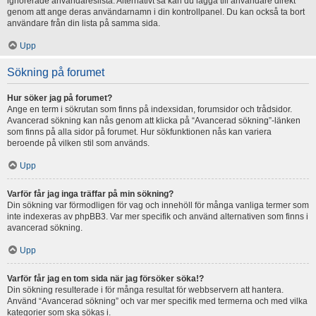
ignorerade användareslista. Alternativt så kan du lägga till användare direkt
genom att ange deras användarnamn i din kontrollpanel. Du kan också ta bort
användare från din lista på samma sida.
Upp
Sökning på forumet
Hur söker jag på forumet?
Ange en term i sökrutan som finns på indexsidan, forumsidor och trådsidor.
Avancerad sökning kan nås genom att klicka på “Avancerad sökning”-länken
som finns på alla sidor på forumet. Hur sökfunktionen nås kan variera
beroende på vilken stil som används.
Upp
Varför får jag inga träffar på min sökning?
Din sökning var förmodligen för vag och innehöll för många vanliga termer som
inte indexeras av phpBB3. Var mer specifik och använd alternativen som finns i
avancerad sökning.
Upp
Varför får jag en tom sida när jag försöker söka!?
Din sökning resulterade i för många resultat för webbservern att hantera.
Använd “Avancerad sökning” och var mer specifik med termerna och med vilka
kategorier som ska sökas i.