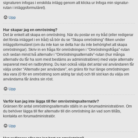
signaturen infogas i enskilda inlägg genom att klicka ur Infoga min signatur-
rutan i inläggsformuläret).
Upp
Hur skapar jag en omröstning?
Det är enkelt att skapa en omröstning. När du postar en ny tråd (eller redigerar
det första inlägget i en tråd) så bör du se “Skapa omröstning”-fliken under
inläggsformuläret (om du inte kan se detta har du inte behörighet att skapa
omröstningar). Skriv in en fråga för omröstningen i “Omröstningsfråga”-rutan
och sedan minst två alternativ i “Omröstningsalternativ”-rutan (hur många
alternativ du får ha som mest bestäms av administratören) med varje alternativ
separerat med en radbrytning. Du kan också välja det antal val användaren får
välja under “Alternativ per användare”, en gräns för hur länge omröstningen
ska vara (0 för en omröstning som aldrig tar slut) och till sist kan du välja om
användarna får ändra sin röst.
Upp
Varför kan jag inte lägga till fler omröstningsalternativ?
Gränsen för antal omröstningsalternativ ställs in av forumadministratören. Om
du behöver lägga till fler alternativ till din omröstning än vad som tillåts,
kontakta en forumadministratör.
Upp