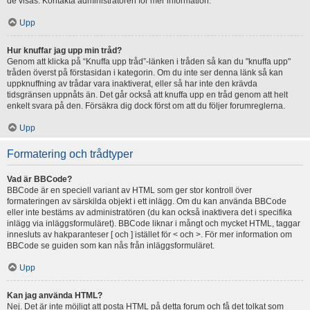
de visas. Kontakta administratören för mer information.
Upp
Hur knuffar jag upp min tråd?
Genom att klicka på “Knuffa upp tråd”-länken i tråden så kan du "knuffa upp"
tråden överst på förstasidan i kategorin. Om du inte ser denna länk så kan
uppknuffning av trådar vara inaktiverat, eller så har inte den krävda
tidsgränsen uppnåts än. Det går också att knuffa upp en tråd genom att helt
enkelt svara på den. Försäkra dig dock först om att du följer forumreglerna.
Upp
Formatering och trådtyper
Vad är BBCode?
BBCode är en speciell variant av HTML som ger stor kontroll över
formateringen av särskilda objekt i ett inlägg. Om du kan använda BBCode
eller inte bestäms av administratören (du kan också inaktivera det i specifika
inlägg via inläggsformuläret). BBCode liknar i mångt och mycket HTML, taggar
innesluts av hakparanteser [ och ] istället för < och >. För mer information om
BBCode se guiden som kan nås från inläggsformuläret.
Upp
Kan jag använda HTML?
Nej. Det är inte möjligt att posta HTML på detta forum och få det tolkat som