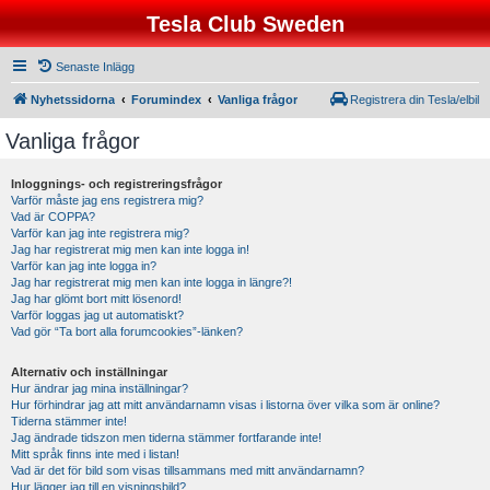
Tesla Club Sweden
Senaste Inlägg
Nyhetssidorna
Forumindex
Vanliga frågor
Registrera din Tesla/elbil
Vanliga frågor
Inloggnings- och registreringsfrågor
Varför måste jag ens registrera mig?
Vad är COPPA?
Varför kan jag inte registrera mig?
Jag har registrerat mig men kan inte logga in!
Varför kan jag inte logga in?
Jag har registrerat mig men kan inte logga in längre?!
Jag har glömt bort mitt lösenord!
Varför loggas jag ut automatiskt?
Vad gör “Ta bort alla forumcookies”-länken?
Alternativ och inställningar
Hur ändrar jag mina inställningar?
Hur förhindrar jag att mitt användarnamn visas i listorna över vilka som är online?
Tiderna stämmer inte!
Jag ändrade tidszon men tiderna stämmer fortfarande inte!
Mitt språk finns inte med i listan!
Vad är det för bild som visas tillsammans med mitt användarnamn?
Hur lägger jag till en visningsbild?