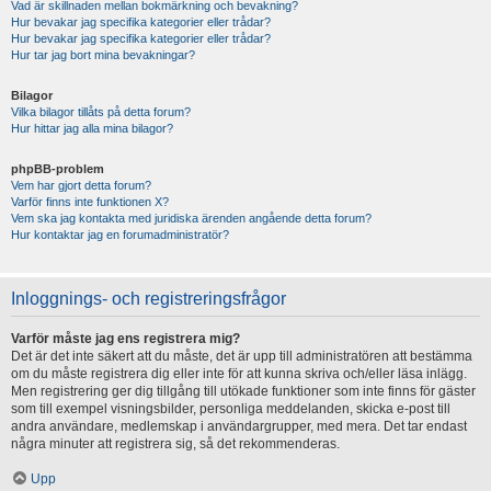
Vad är skillnaden mellan bokmärkning och bevakning?
Hur bevakar jag specifika kategorier eller trådar?
Hur bevakar jag specifika kategorier eller trådar?
Hur tar jag bort mina bevakningar?
Bilagor
Vilka bilagor tillåts på detta forum?
Hur hittar jag alla mina bilagor?
phpBB-problem
Vem har gjort detta forum?
Varför finns inte funktionen X?
Vem ska jag kontakta med juridiska ärenden angående detta forum?
Hur kontaktar jag en forumadministratör?
Inloggnings- och registreringsfrågor
Varför måste jag ens registrera mig?
Det är det inte säkert att du måste, det är upp till administratören att bestämma
om du måste registrera dig eller inte för att kunna skriva och/eller läsa inlägg.
Men registrering ger dig tillgång till utökade funktioner som inte finns för gäster
som till exempel visningsbilder, personliga meddelanden, skicka e-post till
andra användare, medlemskap i användargrupper, med mera. Det tar endast
några minuter att registrera sig, så det rekommenderas.
Upp