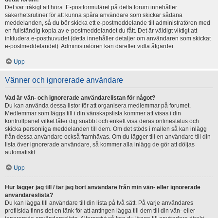
Det var tråkigt att höra. E-postformuläret på detta forum innehåller
säkerhetsrutiner för att kunna spåra användare som skickar sådana
meddelanden, så du bör skicka ett e-postmeddelande till administratören med
en fullständig kopia av e-postmeddelandet du fått. Det är väldigt viktigt att
inkludera e-posthuvudet (detta innehåller detaljer om användaren som skickat
e-postmeddelandet). Administratören kan därefter vidta åtgärder.
Upp
Vänner och ignorerade användare
Vad är vän- och ignorerade användarelistan för något?
Du kan använda dessa listor för att organisera medlemmar på forumet.
Medlemmar som läggs till i din vänskapslista kommer att visas i din
kontrollpanel vilket låter dig snabbt och enkelt visa deras onlinestatus och
skicka personliga meddelanden till dem. Om det stöds i mallen så kan inlägg
från dessa användare också framhävas. Om du lägger till en användare till din
lista över ignorerade användare, så kommer alla inlägg de gör att döljas
automatiskt.
Upp
Hur lägger jag till / tar jag bort användare från min vän- eller ignorerade
användareslista?
Du kan lägga till användare till din lista på två sätt. På varje användares
profilsida finns det en länk för att antingen lägga till dem till din vän- eller