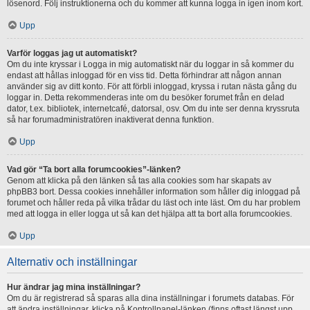
lösenord. Följ instruktionerna och du kommer att kunna logga in igen inom kort.
Upp
Varför loggas jag ut automatiskt?
Om du inte kryssar i Logga in mig automatiskt när du loggar in så kommer du
endast att hållas inloggad för en viss tid. Detta förhindrar att någon annan
använder sig av ditt konto. För att förbli inloggad, kryssa i rutan nästa gång du
loggar in. Detta rekommenderas inte om du besöker forumet från en delad
dator, t.ex. bibliotek, internetcafé, datorsal, osv. Om du inte ser denna kryssruta
så har forumadministratören inaktiverat denna funktion.
Upp
Vad gör “Ta bort alla forumcookies”-länken?
Genom att klicka på den länken så tas alla cookies som har skapats av
phpBB3 bort. Dessa cookies innehåller information som håller dig inloggad på
forumet och håller reda på vilka trådar du läst och inte läst. Om du har problem
med att logga in eller logga ut så kan det hjälpa att ta bort alla forumcookies.
Upp
Alternativ och inställningar
Hur ändrar jag mina inställningar?
Om du är registrerad så sparas alla dina inställningar i forumets databas. För
att ändra inställningar, klicka på Kontrollpanel-länken (finns oftast längst upp