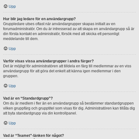
Upp
Hur blir jag ledare för en användargrupp?
Gruppledare utses oftast när användargrupper skapas initialt av en
forumadministratör. Om du är intresserad av att skapa en användargrupp så är
din första kontakt en administratör, försök med att skicka ett personligt
meddelande till dem.
Upp
Varför visas vissa användargrupper i andra färger?
Det är möjligt för administratören att tilldela en färg till medlemmar av en viss
användargrupp för att göra det enkelt att känna igen medlemmar i den
gruppen.
Upp
Vad är en “Standardgrupp”?
Om du är medlem i fler än en användargrupp så bestämmer standardgruppen
vilken gruppfärg och grupptitel som visas för dig. Administratören kan tillåta dig
att byta standardgrupp via din kontrollpanel.
Upp
Vad är “Teamet”-länken för något?