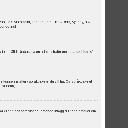
idszon, t.ex. Stockholm, London, Paris, New York, Sydney, osv.
gör det nu!
ka felinställd. Underrätta en administratör om detta problem så
kulle kunna installera språkpaketet du vill ha. Om språkpaketet
umsidorna).
kar eller block som visar hur många inlägg du har gjort eller din