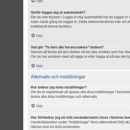
Upp
Varför loggas jag ut automatiskt?
Om du inte kryssar i Logga in mig automatiskt när du loggar in så
rutan nästa gång du loggar in. Detta rekommenderas inte om du b
inaktiverat denna funktion.
Upp
Vad gör “Ta bort alla forumcookies”-länken?
Genom att klicka på den länken så tas alla cookies som har skap
Om du har problem med att logga in eller logga ut så kan det hjä
Upp
Alternativ och inställningar
Hur ändrar jag mina inställningar?
Om du är registrerad så sparas alla dina inställningar i forumets
ändra alla dina inställningar och alternativ.
Upp
Hur förhindrar jag att mitt användarnamn visas i listorna öve
I kontrollpanelen under “Inställningar” finns alternativet Dölj a
räknas som en dold användare.