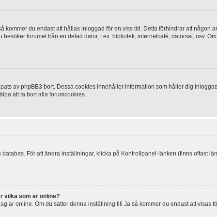
 kommer du endast att hållas inloggad för en viss tid. Detta förhindrar att någon ann
esöker forumet från en delad dator, t.ex. bibliotek, internetcafé, datorsal, osv. O
ats av phpBB3 bort. Dessa cookies innehåller information som håller dig inloggad på
lpa att ta bort alla forumcookies.
 databas. För att ändra inställningar, klicka på Kontrollpanel-länken (finns oftast lä
r vilka som är online?
tt jag är online. Om du sätter denna inställning till Ja så kommer du endast att visas 