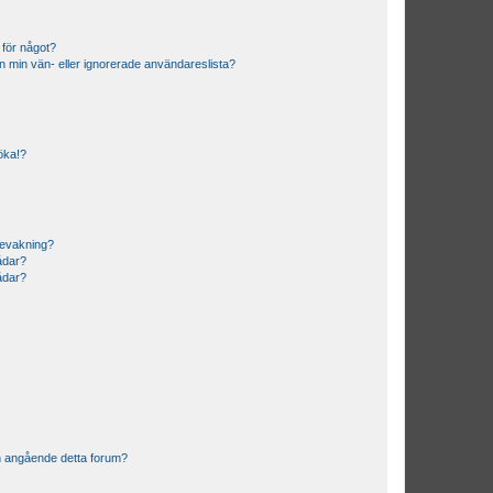
 för något?
från min vän- eller ignorerade användareslista?
söka!?
bevakning?
rådar?
rådar?
n angående detta forum?