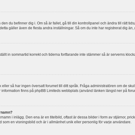
en du befinner dig i. Om så är fallet, gå till din kontrollpanel och ändra till rätt t
tta gäller även de flesta andra inställningar. Så om du inte har registrerat dig än, 
 ställt in sommartid korrekt och tiderna fortfarande inte stämmer så är serverns kloc
råk eller så har ingen översatt forumet till ditt språk. Fråga administratören om de s
er information finns på phpBB Limiteds webbplats (använd länken längst ner på for
arnamn?
mn i inlägg. Den ena är en titelbild, oftast är dessa bilder i form av stjärnor, pric
nd som en visningsbild och är i allmänhet unik eller personlig för varje användare.