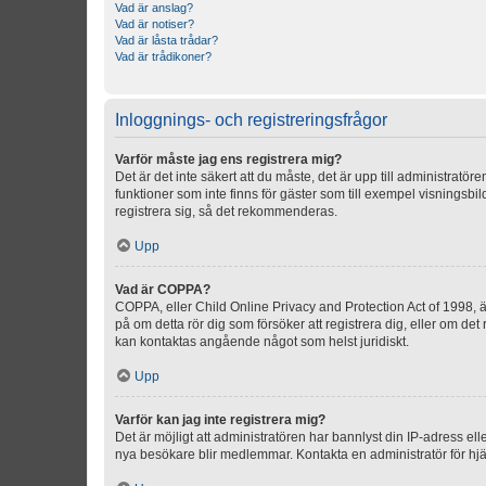
Vad är anslag?
Vad är notiser?
Vad är låsta trådar?
Vad är trådikoner?
Inloggnings- och registreringsfrågor
Varför måste jag ens registrera mig?
Det är det inte säkert att du måste, det är upp till administratör
funktioner som inte finns för gäster som till exempel visnings
registrera sig, så det rekommenderas.
Upp
Vad är COPPA?
COPPA, eller Child Online Privacy and Protection Act of 1998, är
på om detta rör dig som försöker att registrera dig, eller om det
kan kontaktas angående något som helst juridiskt.
Upp
Varför kan jag inte registrera mig?
Det är möjligt att administratören har bannlyst din IP-adress el
nya besökare blir medlemmar. Kontakta en administratör för hjä