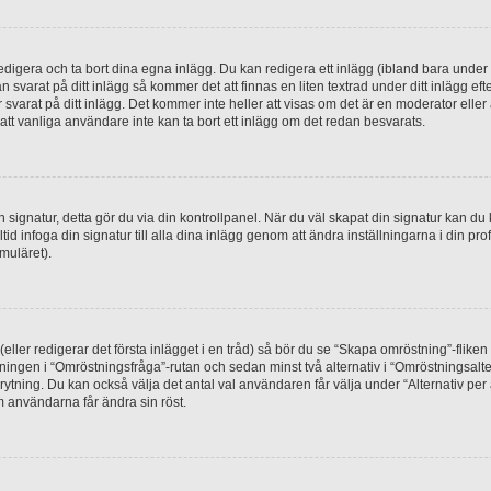
digera och ta bort dina egna inlägg. Du kan redigera ett inlägg (ibland bara under e
svarat på ditt inlägg så kommer det att finnas en liten textrad under ditt inlägg ef
 svarat på ditt inlägg. Det kommer inte heller att visas om det är en moderator elle
t vanliga användare inte kan ta bort ett inlägg om det redan besvarats.
 en signatur, detta gör du via din kontrollpanel. När du väl skapat din signatur kan du 
alltid infoga din signatur till alla dina inlägg genom att ändra inställningarna i din pr
muläret).
(eller redigerar det första inlägget i en tråd) så bör du se “Skapa omröstning”-flike
tningen i “Omröstningsfråga”-rutan och sedan minst två alternativ i “Omröstningsal
rytning. Du kan också välja det antal val användaren får välja under “Alternativ pe
om användarna får ändra sin röst.