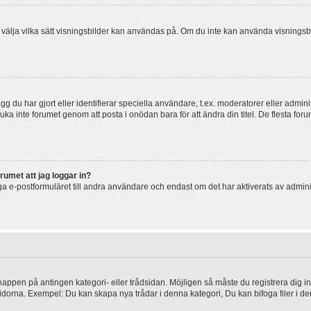
 och välja vilka sätt visningsbilder kan användas på. Om du inte kan använda visning
g du har gjort eller identifierar speciella användare, t.ex. moderatorer eller admin
uka inte forumet genom att posta i onödan bara för att ändra din titel. De flesta foru
rumet att jag loggar in?
a e-postformuläret till andra användare och endast om det har aktiverats av admini
knappen på antingen kategori- eller trådsidan. Möjligen så måste du registrera dig i
idorna. Exempel: Du kan skapa nya trådar i denna kategori, Du kan bifoga filer i de