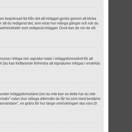
n begränsad tid från det att inlägget gjorts) genom att klicka
ter att du redigerat det, som visar hur många gånger och när du
r administratör som redigerat inlägget. Dock kan de om de vill
kryssa i Infoga min signatur-rutan i inläggsformuläret för att
ofil (du kan fortfarande förhindra att signaturen infogas i enskilda
n under inläggsformuläret (om du inte kan se detta har du inte
ternativ”-rutan (hur många alternativ du får ha som mest bestäms
r användare”, en gräns för hur länge omröstningen ska vara (0