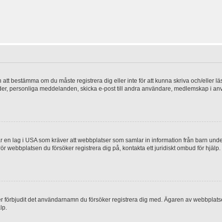
en att bestämma om du måste registrera dig eller inte för att kunna skriva och/eller lä
bilder, personliga meddelanden, skicka e-post till andra användare, medlemskap i a
 en lag i USA som kräver att webbplatser som samlar in information från barn under 1
 rör webbplatsen du försöker registrera dig på, kontakta ett juridiskt ombud för hjäl
ler förbjudit det användarnamn du försöker registrera dig med. Ägaren av webbplatsen
lp.