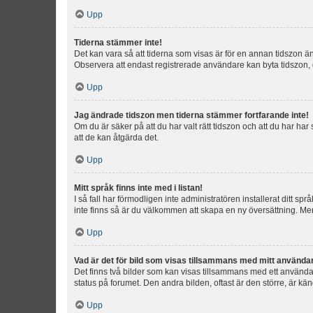
Upp
Tiderna stämmer inte!
Det kan vara så att tiderna som visas är för en annan tidszon än d
Observera att endast registrerade användare kan byta tidszon, de
Upp
Jag ändrade tidszon men tiderna stämmer fortfarande inte!
Om du är säker på att du har valt rätt tidszon och att du har har
att de kan åtgärda det.
Upp
Mitt språk finns inte med i listan!
I så fall har förmodligen inte administratören installerat ditt sp
inte finns så är du välkommen att skapa en ny översättning. M
Upp
Vad är det för bild som visas tillsammans med mitt använd
Det finns två bilder som kan visas tillsammans med ett användarna
status på forumet. Den andra bilden, oftast är den större, är kä
Upp