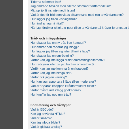
Tiderna stämmer inte!
Jag ändrade tidszon men tiderna stämmer fortfarande inte!
Mitt språk finns inte med i listan!
Vad är det för bild som visas tillsammans med mitt användarnamn?
Hur lägger jag till en visningsbild?
Hur ändrar jag min titel?
När jag försöker skicka e-post till en användare så kräver forumet att j
Tråd- och inläggsfrågor
Hur skapar jag en ny tråd i en kategori?
Hur ändrar och raderar jag inlägg?
Hur lägger jag till en signatur till mitt inlägg?
Hur skapar jag en omröstning?
Varför kan jag inte lägga till fler omröstningsalternativ?
Hur redigerar eller tar jag bort en omröstning?
Varför kan jag inte komma åt en kategori?
Varför kan jag inte bifoga filer?
Varför fick jag en varning?
Hur kan jag rapportera inlägg till en moderator?
Vad är “Spara”-knappen i trådformuläret till för?
Varför måste mitt inlägg godkännas?
Hur knuffar jag upp min tråd?
Formatering och trådtyper
Vad är BBCode?
Kan jag använda HTML?
Vad är smilies?
Kan jag infoga bilder?
Vad är globala anslag?