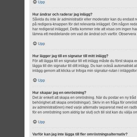
Upp
Hur ändrar och raderar jag inlägg?
Såvida du inte är administratör eller moderator kan du endast re
på redigera-knappen för det relevanta inlägget. Om någon redan 
har redigerat inlägget. Detta kommer inte att visas om ingen har
lämna ett meddelande om vad de ändrat och varför. Observera at
Upp
Hur lägger jag till en signatur till mitt inlägg?
För att lägga till en signatur till ett inlägg måste du först skapa
lägga till din signatur till ditt inlägg. Du kan också automatiskt 
inlägg genom att klicka ur Infoga min signatur-rutan i inläggsfor
Upp
Hur skapar jag en omröstning?
Det är enkelt att skapa en omröstning. När du postar en ny tråd 
behörighet att skapa omröstningar). Skriv in en fråga för omrös
av administratören) med varje alternativ separerat med en radb
för en omröstning som aldrig tar slut) och till sist kan du välja 
Upp
Varför kan jag inte lägga till fler omröstningsalternativ?