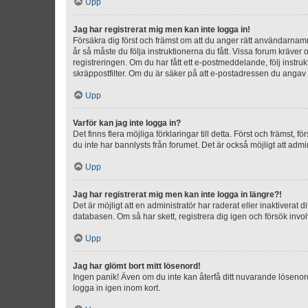
Upp
Jag har registrerat mig men kan inte logga in!
Försäkra dig först och främst om att du anger rätt användarna
år så måste du följa instruktionerna du fått. Vissa forum kräver
registreringen. Om du har fått ett e-postmeddelande, följ instr
skräppostfilter. Om du är säker på att e-postadressen du angav v
Upp
Varför kan jag inte logga in?
Det finns flera möjliga förklaringar till detta. Först och främst
du inte har bannlysts från forumet. Det är också möjligt att admi
Upp
Jag har registrerat mig men kan inte logga in längre?!
Det är möjligt att en administratör har raderat eller inaktiver
databasen. Om så har skett, registrera dig igen och försök invo
Upp
Jag har glömt bort mitt lösenord!
Ingen panik! Även om du inte kan återfå ditt nuvarande lösenord
logga in igen inom kort.