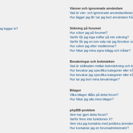
Vänner och ignorerade användare
Vad är vän- och ignorerade användarelistan
Hur lägger jag till / tar jag bort användare 
Sökning på forumet
ag loggar in?
Hur söker jag på forumet?
Varför får jag inga träffar på min sökning?
Varför får jag en tom sida när jag försöker 
Hur söker jag efter medlemmar?
Hur hittar jag mina egna inlägg och trådar?
Bevakningar och bokmärken
Vad är skillnaden mellan bokmärkning och 
Hur bevakar jag specifika kategorier eller t
Hur bevakar jag specifika kategorier eller t
Hur tar jag bort mina bevakningar?
Bilagor
Vilka bilagor tillåts på detta forum?
Hur hittar jag alla mina bilagor?
phpBB-problem
Vem har gjort detta forum?
Varför finns inte funktionen X?
Vem ska jag kontakta med juridiska ärende
Hur kontaktar jag en forumadministratör?