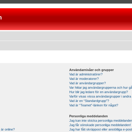
n
Användarnivåer och grupper
Vad är administratörer?
Vad är moderatorer?
Vad är användargrupper?
Var hittar jag användargrupperna och hur gå
Hur blir jag ledare för en användargrupp?
Varför visas vissa användargrupper i andra
Vad är en “Standardgrupp”?
Vad är “Teamet”-länken för något?
Personliga meddelanden
Jag kan inte skicka personliga meddelande
Jag får oönskade personliga meddelanden!
 är online?
Jag har fått skräppost eller anstötliga e-p