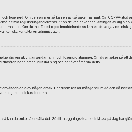
mn och lösenord. Om de stämmer så kan en av två saker ha hänt. Om COPPA-stöd är 
 också att nya registreringar aktiveras innan de kan användas, antingen av dig själv
uktionerna i det. Om du inte fått ett e-postmeddelande så kanske du angav en felakti
ar korrekt, kontakta en administratör.
, försäkra dig om att ditt användarnamn och lösenord stämmer. Om du är säker på att d
nistratören har gjort en felinställning och behöver åtgärda detta.
at ditt användarkonto av någon orsak. Dessutom rensar många forum då och då bort a
lvera dig mer i diskussionerna.
 så kan du enkelt återställa det. Gå till inloggningssidan och klicka på Jag har glö