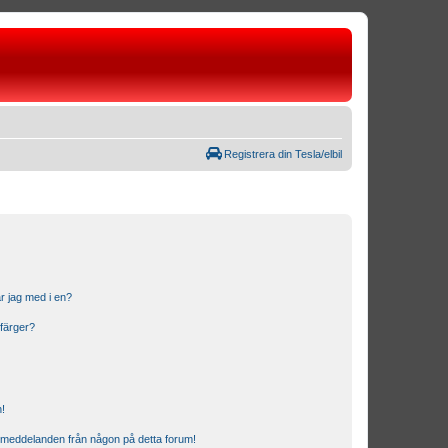
Registrera din Tesla/elbil
r jag med i en?
 färger?
n!
ostmeddelanden från någon på detta forum!