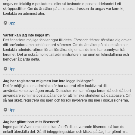
angav en felaktig e-postadress eller så fastnade e-postmeddelandet i ett
skräppostfilter. Om du är säker på att e-postadressen du angav var korrekt,
kontakta en administratör.
Upp
Varför kan jag inte logga in?
Det finns flera möjliga förklaringar till detta. Först och främst, försäkra dig om att
ditt användarnamn och lösenord stämmer. Om du är säker på att de stämmer,
kontakta administratören för att försäkra dig om att du inte har bannlysts från
forumet. Det är också möjligt att administratören har gjort en felinställning och
behöver åtgärda detta.
Upp
Jag har registrerat mig men kan inte logga in längre?!
Det är möjligt att en administratör har raderat eller inaktiverat ditt
användarkonto av någon orsak. Dessutom rensar många forum då och då bort
användare som inte postat på länge för att minska storleken på databasen. Om
så har skett, registrera dig igen och försök involvera dig mer i diskussionerna.
Upp
Jag har glömt bort mitt lösenord!
Ingen panik! Även om du inte kan återfå ditt nuvarande lösenord så kan du
enkelt återställa det. Gå till inloggningssidan och klicka på Jag har glömt mitt