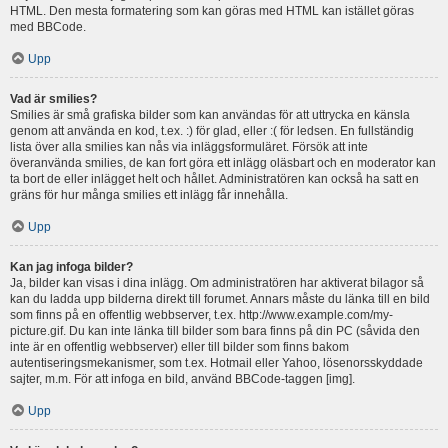
HTML. Den mesta formatering som kan göras med HTML kan istället göras
med BBCode.
Upp
Vad är smilies?
Smilies är små grafiska bilder som kan användas för att uttrycka en känsla
genom att använda en kod, t.ex. :) för glad, eller :( för ledsen. En fullständig
lista över alla smilies kan nås via inläggsformuläret. Försök att inte
överanvända smilies, de kan fort göra ett inlägg oläsbart och en moderator kan
ta bort de eller inlägget helt och hållet. Administratören kan också ha satt en
gräns för hur många smilies ett inlägg får innehålla.
Upp
Kan jag infoga bilder?
Ja, bilder kan visas i dina inlägg. Om administratören har aktiverat bilagor så
kan du ladda upp bilderna direkt till forumet. Annars måste du länka till en bild
som finns på en offentlig webbserver, t.ex. http://www.example.com/my-
picture.gif. Du kan inte länka till bilder som bara finns på din PC (såvida den
inte är en offentlig webbserver) eller till bilder som finns bakom
autentiseringsmekanismer, som t.ex. Hotmail eller Yahoo, lösenorsskyddade
sajter, m.m. För att infoga en bild, använd BBCode-taggen [img].
Upp