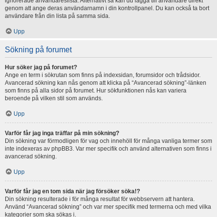
ignorerade användareslista. Alternativt så kan du lägga till användare direkt
genom att ange deras användarnamn i din kontrollpanel. Du kan också ta bort
användare från din lista på samma sida.
Upp
Sökning på forumet
Hur söker jag på forumet?
Ange en term i sökrutan som finns på indexsidan, forumsidor och trådsidor.
Avancerad sökning kan nås genom att klicka på “Avancerad sökning”-länken
som finns på alla sidor på forumet. Hur sökfunktionen nås kan variera
beroende på vilken stil som används.
Upp
Varför får jag inga träffar på min sökning?
Din sökning var förmodligen för vag och innehöll för många vanliga termer som
inte indexeras av phpBB3. Var mer specifik och använd alternativen som finns i
avancerad sökning.
Upp
Varför får jag en tom sida när jag försöker söka!?
Din sökning resulterade i för många resultat för webbservern att hantera.
Använd “Avancerad sökning” och var mer specifik med termerna och med vilka
kategorier som ska sökas i.