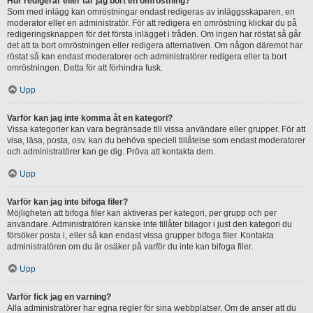
Hur redigerar eller tar jag bort en omröstning?
Som med inlägg kan omröstningar endast redigeras av inläggsskaparen, en
moderator eller en administratör. För att redigera en omröstning klickar du på
redigeringsknappen för det första inlägget i tråden. Om ingen har röstat så går
det att ta bort omröstningen eller redigera alternativen. Om någon däremot har
röstat så kan endast moderatorer och administratörer redigera eller ta bort
omröstningen. Detta för att förhindra fusk.
Upp
Varför kan jag inte komma åt en kategori?
Vissa kategorier kan vara begränsade till vissa användare eller grupper. För att
visa, läsa, posta, osv. kan du behöva speciell tillåtelse som endast moderatorer
och administratörer kan ge dig. Pröva att kontakta dem.
Upp
Varför kan jag inte bifoga filer?
Möjligheten att bifoga filer kan aktiveras per kategori, per grupp och per
användare. Administratören kanske inte tillåter bilagor i just den kategori du
försöker posta i, eller så kan endast vissa grupper bifoga filer. Kontakta
administratören om du är osäker på varför du inte kan bifoga filer.
Upp
Varför fick jag en varning?
Alla administratörer har egna regler för sina webbplatser. Om de anser att du