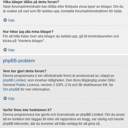
Vilka bilagor tillåts på detta forum?
Varje forumadministratör kan tillåta eller förbjuda vissa typer av bilagor. Om du
är osäker på vad som får laddas upp, kontakta forumadministratören för hjälp.
Upp
Hur hittar jag alla mina bilagor?
För att hitta listan över alla bilagor du laddat upp, gå till kontrollpanelen och
klicka på “Hantera bilagor”.
Upp
phpBB-problem
Vem har gjort detta forum?
Denna programvara (i sin oförändrade form) är producerad av, släppt av
phpBB Limited
, som innehar rättigheten. Den finns tillgänglig under GNU
General Public Licence, version 2 (GPL-2.0) och får distribueras fritt. Se
Om phpBB
för mer information.
Upp
Varför finns inte funktionen X?
Denna programvara har gjorts och licensierats av phpBB Limited. Om du anser
att en funktion bör läggas till eller vill rapportera en bugg, var vänlig och besök
phpBB Idécenter, där du kommer att hitta verktyg för att göra så.