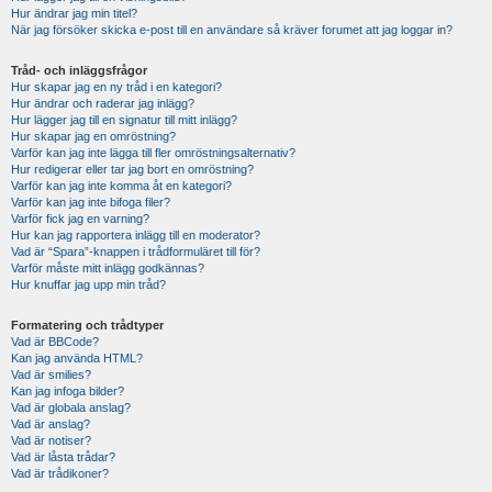
Hur ändrar jag min titel?
När jag försöker skicka e-post till en användare så kräver forumet att jag loggar in?
Tråd- och inläggsfrågor
Hur skapar jag en ny tråd i en kategori?
Hur ändrar och raderar jag inlägg?
Hur lägger jag till en signatur till mitt inlägg?
Hur skapar jag en omröstning?
Varför kan jag inte lägga till fler omröstningsalternativ?
Hur redigerar eller tar jag bort en omröstning?
Varför kan jag inte komma åt en kategori?
Varför kan jag inte bifoga filer?
Varför fick jag en varning?
Hur kan jag rapportera inlägg till en moderator?
Vad är “Spara”-knappen i trådformuläret till för?
Varför måste mitt inlägg godkännas?
Hur knuffar jag upp min tråd?
Formatering och trådtyper
Vad är BBCode?
Kan jag använda HTML?
Vad är smilies?
Kan jag infoga bilder?
Vad är globala anslag?
Vad är anslag?
Vad är notiser?
Vad är låsta trådar?
Vad är trådikoner?