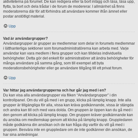
aktiviteterna på forumet. De kan redigera eller ta bort inlägg och låsa, låsa upp,
flytta, ta bort och dela trådar i de forum de modererar. I allmänhet så finns
moderatorerna där för att förhindra att användare kommer ifrån ämnet eller
postar anstötligt material.
Upp
Vad är användargrupper?
Användargrupper är grupper av medlemmar som delar in forumets medlemmar
i lätthanterliga sektioner som forumadministratörerna kan arbeta med. Varje
användar kan vara medlem i flera grupper och kan tilldelas individuella
behörigheter. Detta gör det enkelt för administratörer att ändra behörigheter för
många användare på samma gång, som till exempel att byta
moderationsbehörigheter eller ge användare tillgång till ett privat forum.
Upp
Var hittar jag användargrupperna och hur går jag med i en?
Du kan visa alla användargrupper via fliken “Användargrupper” i din
kontrollpanel. Om du vill gå med i en grupp, klicka på lämplig knapp. Inte alla
grupper är tillgängliga för alla, vissa kan kräva godkännande, vissa är stängda
och andra kan till och med vara dolda. Om gruppen är öppen kan du gå med i
den genom att klicka på lämplig knapp. Om gruppen kräver godkännande kan
du ansöka om medlemskap genom att klicka på lämplig knapp. Gruppledaren
måste godkänna din ansökan och de kan fråga dig varför du vill gå med i
gruppen. Besvära inte en gruppledare om de inte godkänner din ansökan, de
har sina anledningar.