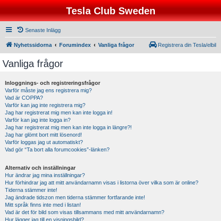
Tesla Club Sweden
Senaste Inlägg
Nyhetssidorna
Forumindex
Vanliga frågor
Registrera din Tesla/elbil
Vanliga frågor
Inloggnings- och registreringsfrågor
Varför måste jag ens registrera mig?
Vad är COPPA?
Varför kan jag inte registrera mig?
Jag har registrerat mig men kan inte logga in!
Varför kan jag inte logga in?
Jag har registrerat mig men kan inte logga in längre?!
Jag har glömt bort mitt lösenord!
Varför loggas jag ut automatiskt?
Vad gör “Ta bort alla forumcookies”-länken?
Alternativ och inställningar
Hur ändrar jag mina inställningar?
Hur förhindrar jag att mitt användarnamn visas i listorna över vilka som är online?
Tiderna stämmer inte!
Jag ändrade tidszon men tiderna stämmer fortfarande inte!
Mitt språk finns inte med i listan!
Vad är det för bild som visas tillsammans med mitt användarnamn?
Hur lägger jag till en visningsbild?