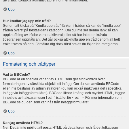
de visas. Kontakta administratören för mer information.
Upp
Hur knuffar jag upp min tråd?
Genom att klicka på “Knuffa upp tråd”-länken i tråden så kan du "knuffa upp"
tråden överst på förstasidan i kategorin. Om du inte ser denna länk så kan
uppknuffning av trådar vara inaktiverat, eller så har inte den krävda
tidsgränsen uppnåts än. Det går också att knuffa upp en tråd genom att helt
enkelt svara på den. Försäkra dig dock först om att du följer forumreglerna.
Upp
Formatering och trådtyper
Vad är BBCode?
BBCode är en speciell variant av HTML som ger stor kontroll över
formateringen av särskilda objekt i ett inlägg. Om du kan använda BBCode
eller inte bestäms av administratören (du kan också inaktivera det i specifika
inlägg via inläggsformuläret). BBCode liknar i mångt och mycket HTML, taggar
innesluts av hakparanteser [ och ] istället för < och >. För mer information om
BBCode se guiden som kan nås från inläggsformuläret.
Upp
Kan jag använda HTML?
Nej. Det är inte möjligt att posta HTML på detta forum och få det tolkat som