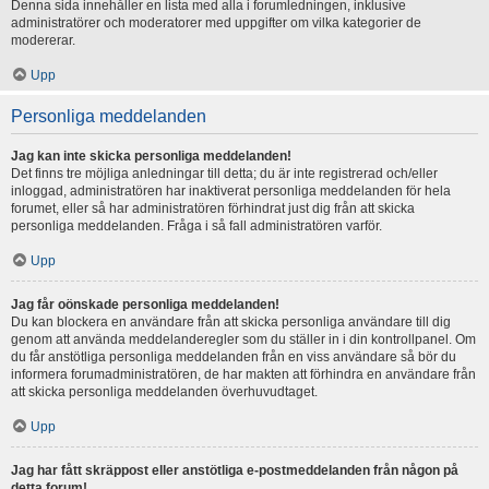
Denna sida innehåller en lista med alla i forumledningen, inklusive
administratörer och moderatorer med uppgifter om vilka kategorier de
modererar.
Upp
Personliga meddelanden
Jag kan inte skicka personliga meddelanden!
Det finns tre möjliga anledningar till detta; du är inte registrerad och/eller
inloggad, administratören har inaktiverat personliga meddelanden för hela
forumet, eller så har administratören förhindrat just dig från att skicka
personliga meddelanden. Fråga i så fall administratören varför.
Upp
Jag får oönskade personliga meddelanden!
Du kan blockera en användare från att skicka personliga användare till dig
genom att använda meddelanderegler som du ställer in i din kontrollpanel. Om
du får anstötliga personliga meddelanden från en viss användare så bör du
informera forumadministratören, de har makten att förhindra en användare från
att skicka personliga meddelanden överhuvudtaget.
Upp
Jag har fått skräppost eller anstötliga e-postmeddelanden från någon på
detta forum!