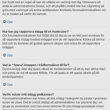
har brutit mot en regel så kan de utfärda en varning mot dig. Observera att
detta är administratörens beslut, och att phpBB Limited inte har någonting att
göra med varningar på andra webbplatser. Kontakta forumadministratören om
du är osäker på varför du varnats.
Upp
Hur kan jag rapportera inlägg till en moderator?
Om forumadministratören har tillåtit det så ska du se en bild som används för
att rapportera inlägg bredvid inlägget som du vill rapportera. Klicka på denna
bild och du kommer att guidas igenom stegen som krävs för att rapportera
inlägget.
Upp
Vad är “Spara”-knappen i trådformuläret till för?
Denna knapp låter dig spara utkast av meddelanden så att du kan skriva klart
och posta de vid ett senare tillfälle. För att ladda in ett sparat utkast, gå till
kontrollpanelen.
Upp
Varför måste mitt inlägg godkännas?
Forumadministratören kan kräva att alla inlägg i kategorin du postar i granskas
innan de visas. Det är också möjligt att administratören har placerat dig i en
grupp av användare som han anser behöver få sina inlägg granskade innan