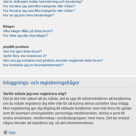
Vad är skillnaden mellan bokmärkning och bevakning?
Hur bevakar jag specifika kategorier eller trådar?
Hur bevakar jag specifika kategorier eller trådar?
Hur tar jag bort mina bevakningar?
Bilagor
Vilka bilagor tillåts på detta forum?
Hur hittar jag alla mina bilagor?
phpBB-problem
Vem har gjort detta forum?
Varför finns inte funktionen X?
Vem ska jag kontakta med juridiska ärenden angående detta forum?
Hur kontaktar jag en forumadministratör?
Inloggnings- och registreringsfrågor
Varför måste jag ens registrera mig?
Det är det inte säkert att du måste, det är upp till administratören att bestämma
om du måste registrera dig eller inte för att kunna skriva och/eller läsa inlägg.
Men registrering ger dig tillgång till utökade funktioner som inte finns för gäster
som till exempel visningsbilder, personliga meddelanden, skicka e-post till
andra användare, medlemskap i användargrupper, med mera. Det tar endast
några minuter att registrera sig, så det rekommenderas.
Upp