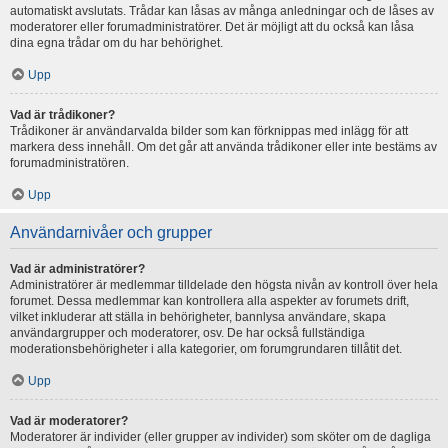
automatiskt avslutats. Trådar kan låsas av många anledningar och de låses av
moderatorer eller forumadministratörer. Det är möjligt att du också kan låsa
dina egna trådar om du har behörighet.
Upp
Vad är trådikoner?
Trådikoner är användarvalda bilder som kan förknippas med inlägg för att
markera dess innehåll. Om det går att använda trådikoner eller inte bestäms av
forumadministratören.
Upp
Användarnivåer och grupper
Vad är administratörer?
Administratörer är medlemmar tilldelade den högsta nivån av kontroll över hela
forumet. Dessa medlemmar kan kontrollera alla aspekter av forumets drift,
vilket inkluderar att ställa in behörigheter, bannlysa användare, skapa
användargrupper och moderatorer, osv. De har också fullständiga
moderationsbehörigheter i alla kategorier, om forumgrundaren tillåtit det.
Upp
Vad är moderatorer?
Moderatorer är individer (eller grupper av individer) som sköter om de dagliga