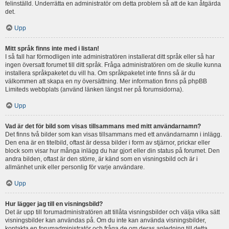
felinställd. Underrätta en administratör om detta problem så att de kan åtgärda
det.
Upp
Mitt språk finns inte med i listan!
I så fall har förmodligen inte administratören installerat ditt språk eller så har
ingen översatt forumet till ditt språk. Fråga administratören om de skulle kunna
installera språkpaketet du vill ha. Om språkpaketet inte finns så är du
välkommen att skapa en ny översättning. Mer information finns på phpBB
Limiteds webbplats (använd länken längst ner på forumsidorna).
Upp
Vad är det för bild som visas tillsammans med mitt användarnamn?
Det finns två bilder som kan visas tillsammans med ett användarnamn i inlägg.
Den ena är en titelbild, oftast är dessa bilder i form av stjärnor, prickar eller
block som visar hur många inlägg du har gjort eller din status på forumet. Den
andra bilden, oftast är den större, är känd som en visningsbild och är i
allmänhet unik eller personlig för varje användare.
Upp
Hur lägger jag till en visningsbild?
Det är upp till forumadministratören att tillåta visningsbilder och välja vilka sätt
visningsbilder kan användas på. Om du inte kan använda visningsbilder,
kontakta en forumadministratör och fråga de om deras anledning till detta.