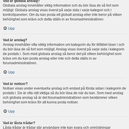
Vad är globala anslag?
Globala anslag innehåller viktig information och du bör läsa de så fort som
möjligt. Globala anslag visas överst på varje sida i varje kategori och i
kontrollpanelen. Om du kan posta ett globalt anslag eller inte beror på vilken
behörighet som krävs och detta ställs in av forumadministratören.
Upp
Vad är anslag?
Anslag innehåller ofta viktig information om kategorin du för tillfället läser i och
du bör läsa de så fort som möjligt. Anslag visas överst på varje sida i kategorin
de postats i. Som med globala anslag så beror det på vilken behörighet som
krävs om du kan posta anslag eller inte och detta ställs in av
forumadministratören.
Upp
Vad är notiser?
Notiser visas under eventuella anslag och endast på första sidan i kategorin de
postats i. De är ofta rätt viktiga så du bör läsa de när du kan. Som med anslag
och globala anslag så är det forumadministratören som bestämmer vilken
behörighet som krävs för att kunna posta notiser.
Upp
Vad är låsta trådar?
Låsta trådar är trådar där användare inte kan svara och omröstningar