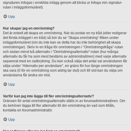
signaturen infogas i enskilda inlägg genom att klicka ur Infoga min signatur-
rutan i inläggsformuläret).
Upp
Hur skapar jag en omröstning?
Det är enkelt att skapa en omröstning. När du postar en ny tråd (eller redigerar
det första inlägget i en tråd) så bör du se “Skapa omröstning”-fliken under
inläggsformuläret (om du inte kan se detta har du inte behörighet att skapa
omröstningar). Skriv in en fråga för omröstningen i “Omröstningsfråga”-rutan
och sedan minst två alternativ i “Omröstningsalternativ”-rutan (hur många
alternativ du får ha som mest bestäms av administratören) med varje alternativ
separerat med en radbrytning. Du kan också välja det antal val användaren får
välja under “Alternativ per användare”, en gräns för hur länge omröstningen
ska vara (0 för en omröstning som aldrig tar slut) och till sist kan du välja om
användarna får ändra sin röst.
Upp
Varför kan jag inte lägga till fler omröstningsalternativ?
Gränsen för antal omröstningsalternativ ställs in av forumadministratören. Om
du behöver lägga till fler alternativ till din omröstning än vad som tillåts,
kontakta en forumadministratör.
Upp