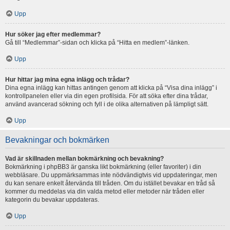
Upp
Hur söker jag efter medlemmar?
Gå till “Medlemmar”-sidan och klicka på “Hitta en medlem”-länken.
Upp
Hur hittar jag mina egna inlägg och trådar?
Dina egna inlägg kan hittas antingen genom att klicka på “Visa dina inlägg” i
kontrollpanelen eller via din egen profilsida. För att söka efter dina trådar,
använd avancerad sökning och fyll i de olika alternativen på lämpligt sätt.
Upp
Bevakningar och bokmärken
Vad är skillnaden mellan bokmärkning och bevakning?
Bokmärkning i phpBB3 är ganska likt bokmärkning (eller favoriter) i din
webbläsare. Du uppmärksammas inte nödvändigtvis vid uppdateringar, men
du kan senare enkelt återvända till tråden. Om du istället bevakar en tråd så
kommer du meddelas via din valda metod eller metoder när tråden eller
kategorin du bevakar uppdateras.
Upp