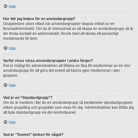
Upp
Hur blir jag ledare för en användargrupp?
Gruppledare utses oftast när användargrupper skapas initialt av en
forumadministratör. Om du är intresserad av att skapa en användargrupp så är
din första kontakt en administratör, försök med att skicka ett personligt
meddelande till dem.
Upp
Varför visas vissa användargrupper i andra färger?
Det är möjligt för administratören att tilldela en färg till medlemmar av en viss
användargrupp för att göra det enkelt att känna igen medlemmar i den
gruppen.
Upp
Vad är en “Standardgrupp”?
Om du är medlem i fler än en användargrupp så bestämmer standardgruppen
vilken gruppfärg och grupptitel som visas för dig. Administratören kan tillåta dig
att byta standardgrupp via din kontrollpanel.
Upp
Vad är “Teamet”-länken för något?