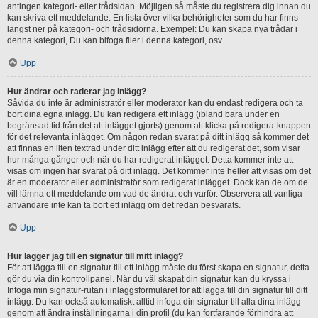
antingen kategori- eller trådsidan. Möjligen så måste du registrera dig innan du
kan skriva ett meddelande. En lista över vilka behörigheter som du har finns
längst ner på kategori- och trådsidorna. Exempel: Du kan skapa nya trådar i
denna kategori, Du kan bifoga filer i denna kategori, osv.
Upp
Hur ändrar och raderar jag inlägg?
Såvida du inte är administratör eller moderator kan du endast redigera och ta
bort dina egna inlägg. Du kan redigera ett inlägg (ibland bara under en
begränsad tid från det att inlägget gjorts) genom att klicka på redigera-knappen
för det relevanta inlägget. Om någon redan svarat på ditt inlägg så kommer det
att finnas en liten textrad under ditt inlägg efter att du redigerat det, som visar
hur många gånger och när du har redigerat inlägget. Detta kommer inte att
visas om ingen har svarat på ditt inlägg. Det kommer inte heller att visas om det
är en moderator eller administratör som redigerat inlägget. Dock kan de om de
vill lämna ett meddelande om vad de ändrat och varför. Observera att vanliga
användare inte kan ta bort ett inlägg om det redan besvarats.
Upp
Hur lägger jag till en signatur till mitt inlägg?
För att lägga till en signatur till ett inlägg måste du först skapa en signatur, detta
gör du via din kontrollpanel. När du väl skapat din signatur kan du kryssa i
Infoga min signatur-rutan i inläggsformuläret för att lägga till din signatur till ditt
inlägg. Du kan också automatiskt alltid infoga din signatur till alla dina inlägg
genom att ändra inställningarna i din profil (du kan fortfarande förhindra att