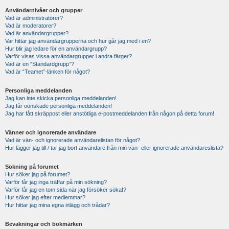
Användarnivåer och grupper
Vad är administratörer?
Vad är moderatorer?
Vad är användargrupper?
Var hittar jag användargrupperna och hur går jag med i en?
Hur blir jag ledare för en användargrupp?
Varför visas vissa användargrupper i andra färger?
Vad är en “Standardgrupp”?
Vad är “Teamet”-länken för något?
Personliga meddelanden
Jag kan inte skicka personliga meddelanden!
Jag får oönskade personliga meddelanden!
Jag har fått skräppost eller anstötliga e-postmeddelanden från någon på detta forum!
Vänner och ignorerade användare
Vad är vän- och ignorerade användarelistan för något?
Hur lägger jag till / tar jag bort användare från min vän- eller ignorerade användareslista?
Sökning på forumet
Hur söker jag på forumet?
Varför får jag inga träffar på min sökning?
Varför får jag en tom sida när jag försöker söka!?
Hur söker jag efter medlemmar?
Hur hittar jag mina egna inlägg och trådar?
Bevakningar och bokmärken