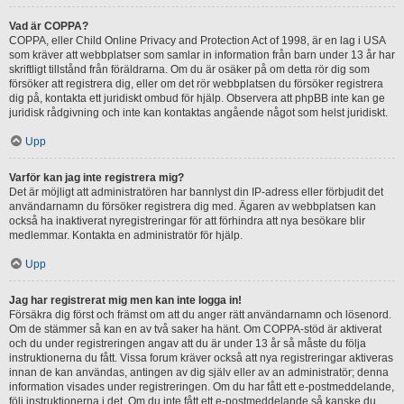
Vad är COPPA?
COPPA, eller Child Online Privacy and Protection Act of 1998, är en lag i USA
som kräver att webbplatser som samlar in information från barn under 13 år har
skriftligt tillstånd från föräldrarna. Om du är osäker på om detta rör dig som
försöker att registrera dig, eller om det rör webbplatsen du försöker registrera
dig på, kontakta ett juridiskt ombud för hjälp. Observera att phpBB inte kan ge
juridisk rådgivning och inte kan kontaktas angående något som helst juridiskt.
Upp
Varför kan jag inte registrera mig?
Det är möjligt att administratören har bannlyst din IP-adress eller förbjudit det
användarnamn du försöker registrera dig med. Ägaren av webbplatsen kan
också ha inaktiverat nyregistreringar för att förhindra att nya besökare blir
medlemmar. Kontakta en administratör för hjälp.
Upp
Jag har registrerat mig men kan inte logga in!
Försäkra dig först och främst om att du anger rätt användarnamn och lösenord.
Om de stämmer så kan en av två saker ha hänt. Om COPPA-stöd är aktiverat
och du under registreringen angav att du är under 13 år så måste du följa
instruktionerna du fått. Vissa forum kräver också att nya registreringar aktiveras
innan de kan användas, antingen av dig själv eller av an administratör; denna
information visades under registreringen. Om du har fått ett e-postmeddelande,
följ instruktionerna i det. Om du inte fått ett e-postmeddelande så kanske du