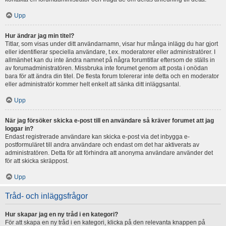
Upp
Hur ändrar jag min titel?
Titlar, som visas under ditt användarnamn, visar hur många inlägg du har gjort
eller identifierar speciella användare, t.ex. moderatorer eller administratörer. I
allmänhet kan du inte ändra namnet på några forumtitlar eftersom de ställs in
av forumadministratören. Missbruka inte forumet genom att posta i onödan
bara för att ändra din titel. De flesta forum tolererar inte detta och en moderator
eller administratör kommer helt enkelt att sänka ditt inläggsantal.
Upp
När jag försöker skicka e-post till en användare så kräver forumet att jag
loggar in?
Endast registrerade användare kan skicka e-post via det inbygga e-
postformuläret till andra användare och endast om det har aktiverats av
administratören. Detta för att förhindra att anonyma användare använder det
för att skicka skräppost.
Upp
Tråd- och inläggsfrågor
Hur skapar jag en ny tråd i en kategori?
För att skapa en ny tråd i en kategori, klicka på den relevanta knappen på