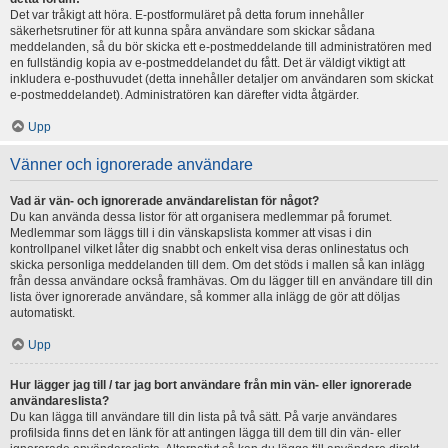
Det var tråkigt att höra. E-postformuläret på detta forum innehåller
säkerhetsrutiner för att kunna spåra användare som skickar sådana
meddelanden, så du bör skicka ett e-postmeddelande till administratören med
en fullständig kopia av e-postmeddelandet du fått. Det är väldigt viktigt att
inkludera e-posthuvudet (detta innehåller detaljer om användaren som skickat
e-postmeddelandet). Administratören kan därefter vidta åtgärder.
Upp
Vänner och ignorerade användare
Vad är vän- och ignorerade användarelistan för något?
Du kan använda dessa listor för att organisera medlemmar på forumet.
Medlemmar som läggs till i din vänskapslista kommer att visas i din
kontrollpanel vilket låter dig snabbt och enkelt visa deras onlinestatus och
skicka personliga meddelanden till dem. Om det stöds i mallen så kan inlägg
från dessa användare också framhävas. Om du lägger till en användare till din
lista över ignorerade användare, så kommer alla inlägg de gör att döljas
automatiskt.
Upp
Hur lägger jag till / tar jag bort användare från min vän- eller ignorerade
användareslista?
Du kan lägga till användare till din lista på två sätt. På varje användares
profilsida finns det en länk för att antingen lägga till dem till din vän- eller