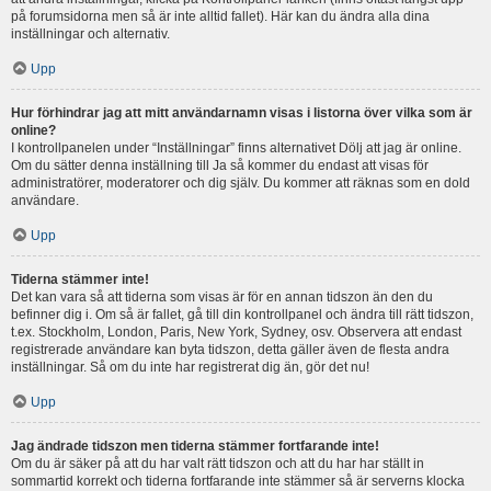
på forumsidorna men så är inte alltid fallet). Här kan du ändra alla dina
inställningar och alternativ.
Upp
Hur förhindrar jag att mitt användarnamn visas i listorna över vilka som är
online?
I kontrollpanelen under “Inställningar” finns alternativet Dölj att jag är online.
Om du sätter denna inställning till Ja så kommer du endast att visas för
administratörer, moderatorer och dig själv. Du kommer att räknas som en dold
användare.
Upp
Tiderna stämmer inte!
Det kan vara så att tiderna som visas är för en annan tidszon än den du
befinner dig i. Om så är fallet, gå till din kontrollpanel och ändra till rätt tidszon,
t.ex. Stockholm, London, Paris, New York, Sydney, osv. Observera att endast
registrerade användare kan byta tidszon, detta gäller även de flesta andra
inställningar. Så om du inte har registrerat dig än, gör det nu!
Upp
Jag ändrade tidszon men tiderna stämmer fortfarande inte!
Om du är säker på att du har valt rätt tidszon och att du har har ställt in
sommartid korrekt och tiderna fortfarande inte stämmer så är serverns klocka