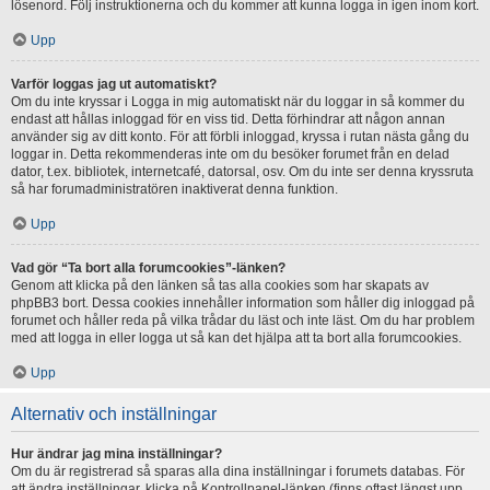
lösenord. Följ instruktionerna och du kommer att kunna logga in igen inom kort.
Upp
Varför loggas jag ut automatiskt?
Om du inte kryssar i Logga in mig automatiskt när du loggar in så kommer du
endast att hållas inloggad för en viss tid. Detta förhindrar att någon annan
använder sig av ditt konto. För att förbli inloggad, kryssa i rutan nästa gång du
loggar in. Detta rekommenderas inte om du besöker forumet från en delad
dator, t.ex. bibliotek, internetcafé, datorsal, osv. Om du inte ser denna kryssruta
så har forumadministratören inaktiverat denna funktion.
Upp
Vad gör “Ta bort alla forumcookies”-länken?
Genom att klicka på den länken så tas alla cookies som har skapats av
phpBB3 bort. Dessa cookies innehåller information som håller dig inloggad på
forumet och håller reda på vilka trådar du läst och inte läst. Om du har problem
med att logga in eller logga ut så kan det hjälpa att ta bort alla forumcookies.
Upp
Alternativ och inställningar
Hur ändrar jag mina inställningar?
Om du är registrerad så sparas alla dina inställningar i forumets databas. För
att ändra inställningar, klicka på Kontrollpanel-länken (finns oftast längst upp