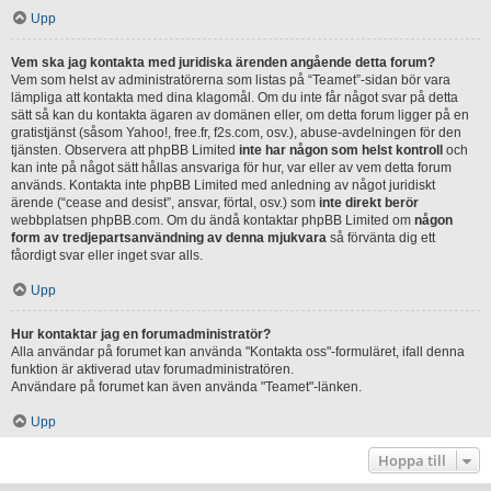
Upp
Vem ska jag kontakta med juridiska ärenden angående detta forum?
Vem som helst av administratörerna som listas på “Teamet”-sidan bör vara
lämpliga att kontakta med dina klagomål. Om du inte får något svar på detta
sätt så kan du kontakta ägaren av domänen eller, om detta forum ligger på en
gratistjänst (såsom Yahoo!, free.fr, f2s.com, osv.), abuse-avdelningen för den
tjänsten. Observera att phpBB Limited
inte har någon som helst kontroll
och
kan inte på något sätt hållas ansvariga för hur, var eller av vem detta forum
används. Kontakta inte phpBB Limited med anledning av något juridiskt
ärende (“cease and desist”, ansvar, förtal, osv.) som
inte direkt berör
webbplatsen phpBB.com. Om du ändå kontaktar phpBB Limited om
någon
form av tredjepartsanvändning av denna mjukvara
så förvänta dig ett
fåordigt svar eller inget svar alls.
Upp
Hur kontaktar jag en forumadministratör?
Alla användar på forumet kan använda "Kontakta oss"-formuläret, ifall denna
funktion är aktiverad utav forumadministratören.
Användare på forumet kan även använda "Teamet"-länken.
Upp
Hoppa till