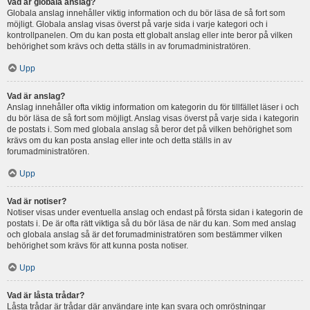
Vad är globala anslag?
Globala anslag innehåller viktig information och du bör läsa de så fort som
möjligt. Globala anslag visas överst på varje sida i varje kategori och i
kontrollpanelen. Om du kan posta ett globalt anslag eller inte beror på vilken
behörighet som krävs och detta ställs in av forumadministratören.
Upp
Vad är anslag?
Anslag innehåller ofta viktig information om kategorin du för tillfället läser i och
du bör läsa de så fort som möjligt. Anslag visas överst på varje sida i kategorin
de postats i. Som med globala anslag så beror det på vilken behörighet som
krävs om du kan posta anslag eller inte och detta ställs in av
forumadministratören.
Upp
Vad är notiser?
Notiser visas under eventuella anslag och endast på första sidan i kategorin de
postats i. De är ofta rätt viktiga så du bör läsa de när du kan. Som med anslag
och globala anslag så är det forumadministratören som bestämmer vilken
behörighet som krävs för att kunna posta notiser.
Upp
Vad är låsta trådar?
Låsta trådar är trådar där användare inte kan svara och omröstningar