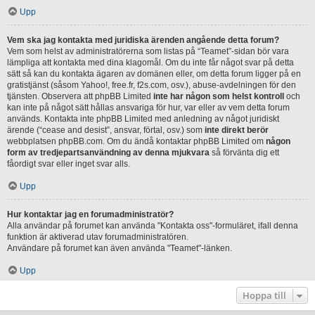
Upp
Vem ska jag kontakta med juridiska ärenden angående detta forum?
Vem som helst av administratörerna som listas på “Teamet”-sidan bör vara
lämpliga att kontakta med dina klagomål. Om du inte får något svar på detta
sätt så kan du kontakta ägaren av domänen eller, om detta forum ligger på en
gratistjänst (såsom Yahoo!, free.fr, f2s.com, osv.), abuse-avdelningen för den
tjänsten. Observera att phpBB Limited
inte har någon som helst kontroll
och
kan inte på något sätt hållas ansvariga för hur, var eller av vem detta forum
används. Kontakta inte phpBB Limited med anledning av något juridiskt
ärende (“cease and desist”, ansvar, förtal, osv.) som
inte direkt berör
webbplatsen phpBB.com. Om du ändå kontaktar phpBB Limited om
någon
form av tredjepartsanvändning av denna mjukvara
så förvänta dig ett
fåordigt svar eller inget svar alls.
Upp
Hur kontaktar jag en forumadministratör?
Alla användar på forumet kan använda "Kontakta oss"-formuläret, ifall denna
funktion är aktiverad utav forumadministratören.
Användare på forumet kan även använda "Teamet"-länken.
Upp
Hoppa till