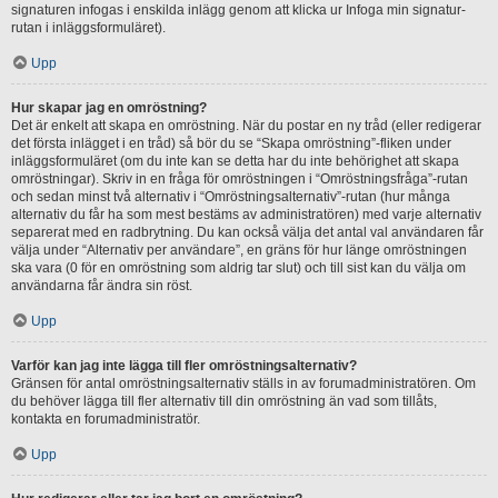
signaturen infogas i enskilda inlägg genom att klicka ur Infoga min signatur-
rutan i inläggsformuläret).
Upp
Hur skapar jag en omröstning?
Det är enkelt att skapa en omröstning. När du postar en ny tråd (eller redigerar
det första inlägget i en tråd) så bör du se “Skapa omröstning”-fliken under
inläggsformuläret (om du inte kan se detta har du inte behörighet att skapa
omröstningar). Skriv in en fråga för omröstningen i “Omröstningsfråga”-rutan
och sedan minst två alternativ i “Omröstningsalternativ”-rutan (hur många
alternativ du får ha som mest bestäms av administratören) med varje alternativ
separerat med en radbrytning. Du kan också välja det antal val användaren får
välja under “Alternativ per användare”, en gräns för hur länge omröstningen
ska vara (0 för en omröstning som aldrig tar slut) och till sist kan du välja om
användarna får ändra sin röst.
Upp
Varför kan jag inte lägga till fler omröstningsalternativ?
Gränsen för antal omröstningsalternativ ställs in av forumadministratören. Om
du behöver lägga till fler alternativ till din omröstning än vad som tillåts,
kontakta en forumadministratör.
Upp