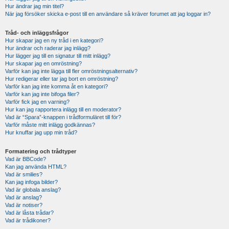
Hur ändrar jag min titel?
När jag försöker skicka e-post till en användare så kräver forumet att jag loggar in?
Tråd- och inläggsfrågor
Hur skapar jag en ny tråd i en kategori?
Hur ändrar och raderar jag inlägg?
Hur lägger jag till en signatur till mitt inlägg?
Hur skapar jag en omröstning?
Varför kan jag inte lägga till fler omröstningsalternativ?
Hur redigerar eller tar jag bort en omröstning?
Varför kan jag inte komma åt en kategori?
Varför kan jag inte bifoga filer?
Varför fick jag en varning?
Hur kan jag rapportera inlägg till en moderator?
Vad är “Spara”-knappen i trådformuläret till för?
Varför måste mitt inlägg godkännas?
Hur knuffar jag upp min tråd?
Formatering och trådtyper
Vad är BBCode?
Kan jag använda HTML?
Vad är smilies?
Kan jag infoga bilder?
Vad är globala anslag?
Vad är anslag?
Vad är notiser?
Vad är låsta trådar?
Vad är trådikoner?