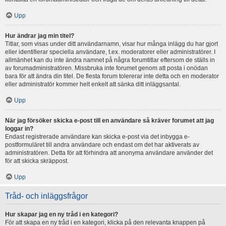
Upp
Hur ändrar jag min titel?
Titlar, som visas under ditt användarnamn, visar hur många inlägg du har gjort
eller identifierar speciella användare, t.ex. moderatorer eller administratörer. I
allmänhet kan du inte ändra namnet på några forumtitlar eftersom de ställs in
av forumadministratören. Missbruka inte forumet genom att posta i onödan
bara för att ändra din titel. De flesta forum tolererar inte detta och en moderator
eller administratör kommer helt enkelt att sänka ditt inläggsantal.
Upp
När jag försöker skicka e-post till en användare så kräver forumet att jag
loggar in?
Endast registrerade användare kan skicka e-post via det inbygga e-
postformuläret till andra användare och endast om det har aktiverats av
administratören. Detta för att förhindra att anonyma användare använder det
för att skicka skräppost.
Upp
Tråd- och inläggsfrågor
Hur skapar jag en ny tråd i en kategori?
För att skapa en ny tråd i en kategori, klicka på den relevanta knappen på