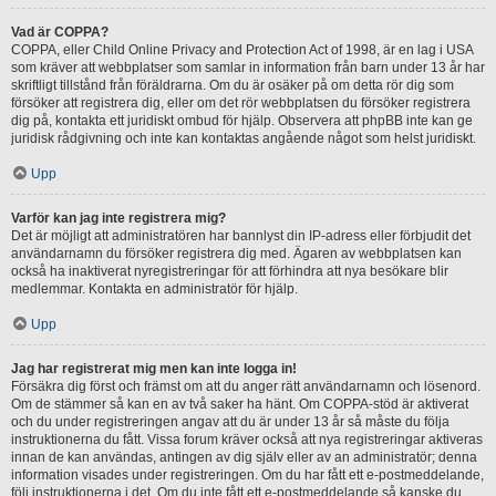
Vad är COPPA?
COPPA, eller Child Online Privacy and Protection Act of 1998, är en lag i USA
som kräver att webbplatser som samlar in information från barn under 13 år har
skriftligt tillstånd från föräldrarna. Om du är osäker på om detta rör dig som
försöker att registrera dig, eller om det rör webbplatsen du försöker registrera
dig på, kontakta ett juridiskt ombud för hjälp. Observera att phpBB inte kan ge
juridisk rådgivning och inte kan kontaktas angående något som helst juridiskt.
Upp
Varför kan jag inte registrera mig?
Det är möjligt att administratören har bannlyst din IP-adress eller förbjudit det
användarnamn du försöker registrera dig med. Ägaren av webbplatsen kan
också ha inaktiverat nyregistreringar för att förhindra att nya besökare blir
medlemmar. Kontakta en administratör för hjälp.
Upp
Jag har registrerat mig men kan inte logga in!
Försäkra dig först och främst om att du anger rätt användarnamn och lösenord.
Om de stämmer så kan en av två saker ha hänt. Om COPPA-stöd är aktiverat
och du under registreringen angav att du är under 13 år så måste du följa
instruktionerna du fått. Vissa forum kräver också att nya registreringar aktiveras
innan de kan användas, antingen av dig själv eller av an administratör; denna
information visades under registreringen. Om du har fått ett e-postmeddelande,
följ instruktionerna i det. Om du inte fått ett e-postmeddelande så kanske du