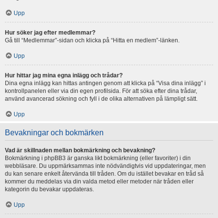
Upp
Hur söker jag efter medlemmar?
Gå till “Medlemmar”-sidan och klicka på “Hitta en medlem”-länken.
Upp
Hur hittar jag mina egna inlägg och trådar?
Dina egna inlägg kan hittas antingen genom att klicka på “Visa dina inlägg” i
kontrollpanelen eller via din egen profilsida. För att söka efter dina trådar,
använd avancerad sökning och fyll i de olika alternativen på lämpligt sätt.
Upp
Bevakningar och bokmärken
Vad är skillnaden mellan bokmärkning och bevakning?
Bokmärkning i phpBB3 är ganska likt bokmärkning (eller favoriter) i din
webbläsare. Du uppmärksammas inte nödvändigtvis vid uppdateringar, men
du kan senare enkelt återvända till tråden. Om du istället bevakar en tråd så
kommer du meddelas via din valda metod eller metoder när tråden eller
kategorin du bevakar uppdateras.
Upp