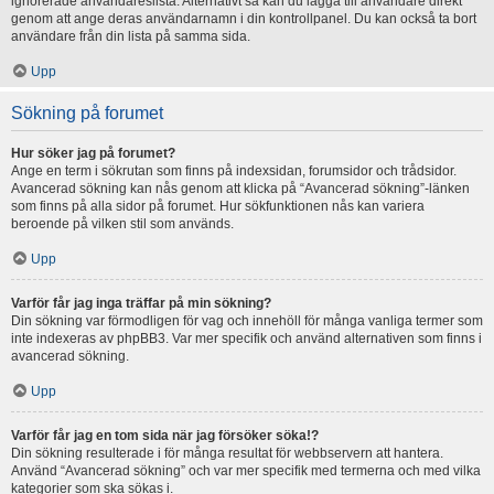
ignorerade användareslista. Alternativt så kan du lägga till användare direkt
genom att ange deras användarnamn i din kontrollpanel. Du kan också ta bort
användare från din lista på samma sida.
Upp
Sökning på forumet
Hur söker jag på forumet?
Ange en term i sökrutan som finns på indexsidan, forumsidor och trådsidor.
Avancerad sökning kan nås genom att klicka på “Avancerad sökning”-länken
som finns på alla sidor på forumet. Hur sökfunktionen nås kan variera
beroende på vilken stil som används.
Upp
Varför får jag inga träffar på min sökning?
Din sökning var förmodligen för vag och innehöll för många vanliga termer som
inte indexeras av phpBB3. Var mer specifik och använd alternativen som finns i
avancerad sökning.
Upp
Varför får jag en tom sida när jag försöker söka!?
Din sökning resulterade i för många resultat för webbservern att hantera.
Använd “Avancerad sökning” och var mer specifik med termerna och med vilka
kategorier som ska sökas i.