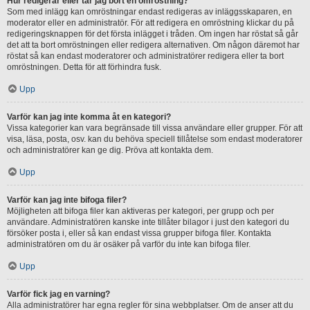
Hur redigerar eller tar jag bort en omröstning?
Som med inlägg kan omröstningar endast redigeras av inläggsskaparen, en
moderator eller en administratör. För att redigera en omröstning klickar du på
redigeringsknappen för det första inlägget i tråden. Om ingen har röstat så går
det att ta bort omröstningen eller redigera alternativen. Om någon däremot har
röstat så kan endast moderatorer och administratörer redigera eller ta bort
omröstningen. Detta för att förhindra fusk.
Upp
Varför kan jag inte komma åt en kategori?
Vissa kategorier kan vara begränsade till vissa användare eller grupper. För att
visa, läsa, posta, osv. kan du behöva speciell tillåtelse som endast moderatorer
och administratörer kan ge dig. Pröva att kontakta dem.
Upp
Varför kan jag inte bifoga filer?
Möjligheten att bifoga filer kan aktiveras per kategori, per grupp och per
användare. Administratören kanske inte tillåter bilagor i just den kategori du
försöker posta i, eller så kan endast vissa grupper bifoga filer. Kontakta
administratören om du är osäker på varför du inte kan bifoga filer.
Upp
Varför fick jag en varning?
Alla administratörer har egna regler för sina webbplatser. Om de anser att du