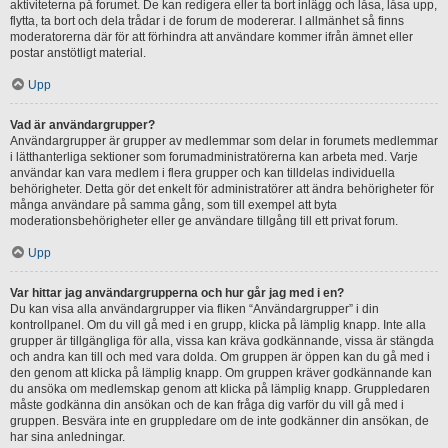
aktiviteterna på forumet. De kan redigera eller ta bort inlägg och låsa, låsa upp,
flytta, ta bort och dela trådar i de forum de modererar. I allmänhet så finns
moderatorerna där för att förhindra att användare kommer ifrån ämnet eller
postar anstötligt material.
Upp
Vad är användargrupper?
Användargrupper är grupper av medlemmar som delar in forumets medlemmar
i lätthanterliga sektioner som forumadministratörerna kan arbeta med. Varje
användar kan vara medlem i flera grupper och kan tilldelas individuella
behörigheter. Detta gör det enkelt för administratörer att ändra behörigheter för
många användare på samma gång, som till exempel att byta
moderationsbehörigheter eller ge användare tillgång till ett privat forum.
Upp
Var hittar jag användargrupperna och hur går jag med i en?
Du kan visa alla användargrupper via fliken “Användargrupper” i din
kontrollpanel. Om du vill gå med i en grupp, klicka på lämplig knapp. Inte alla
grupper är tillgängliga för alla, vissa kan kräva godkännande, vissa är stängda
och andra kan till och med vara dolda. Om gruppen är öppen kan du gå med i
den genom att klicka på lämplig knapp. Om gruppen kräver godkännande kan
du ansöka om medlemskap genom att klicka på lämplig knapp. Gruppledaren
måste godkänna din ansökan och de kan fråga dig varför du vill gå med i
gruppen. Besvära inte en gruppledare om de inte godkänner din ansökan, de
har sina anledningar.