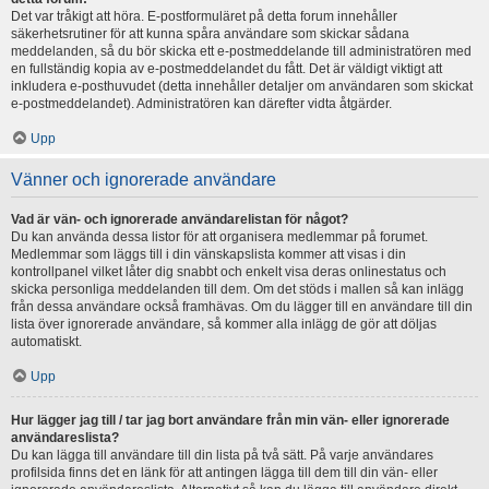
Det var tråkigt att höra. E-postformuläret på detta forum innehåller
säkerhetsrutiner för att kunna spåra användare som skickar sådana
meddelanden, så du bör skicka ett e-postmeddelande till administratören med
en fullständig kopia av e-postmeddelandet du fått. Det är väldigt viktigt att
inkludera e-posthuvudet (detta innehåller detaljer om användaren som skickat
e-postmeddelandet). Administratören kan därefter vidta åtgärder.
Upp
Vänner och ignorerade användare
Vad är vän- och ignorerade användarelistan för något?
Du kan använda dessa listor för att organisera medlemmar på forumet.
Medlemmar som läggs till i din vänskapslista kommer att visas i din
kontrollpanel vilket låter dig snabbt och enkelt visa deras onlinestatus och
skicka personliga meddelanden till dem. Om det stöds i mallen så kan inlägg
från dessa användare också framhävas. Om du lägger till en användare till din
lista över ignorerade användare, så kommer alla inlägg de gör att döljas
automatiskt.
Upp
Hur lägger jag till / tar jag bort användare från min vän- eller ignorerade
användareslista?
Du kan lägga till användare till din lista på två sätt. På varje användares
profilsida finns det en länk för att antingen lägga till dem till din vän- eller