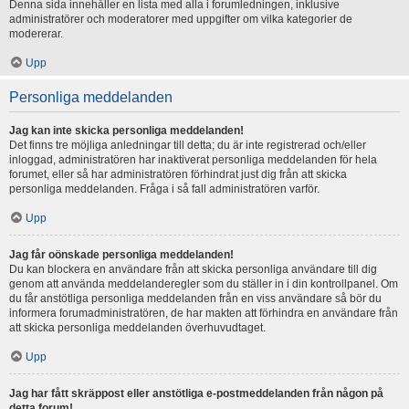
Denna sida innehåller en lista med alla i forumledningen, inklusive
administratörer och moderatorer med uppgifter om vilka kategorier de
modererar.
Upp
Personliga meddelanden
Jag kan inte skicka personliga meddelanden!
Det finns tre möjliga anledningar till detta; du är inte registrerad och/eller
inloggad, administratören har inaktiverat personliga meddelanden för hela
forumet, eller så har administratören förhindrat just dig från att skicka
personliga meddelanden. Fråga i så fall administratören varför.
Upp
Jag får oönskade personliga meddelanden!
Du kan blockera en användare från att skicka personliga användare till dig
genom att använda meddelanderegler som du ställer in i din kontrollpanel. Om
du får anstötliga personliga meddelanden från en viss användare så bör du
informera forumadministratören, de har makten att förhindra en användare från
att skicka personliga meddelanden överhuvudtaget.
Upp
Jag har fått skräppost eller anstötliga e-postmeddelanden från någon på
detta forum!