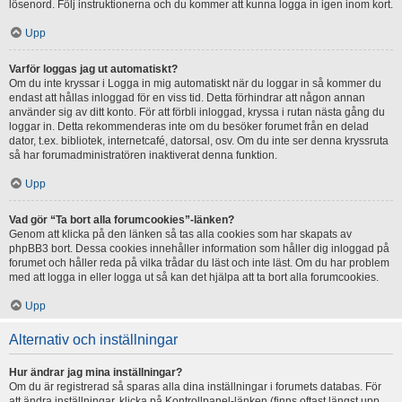
lösenord. Följ instruktionerna och du kommer att kunna logga in igen inom kort.
Upp
Varför loggas jag ut automatiskt?
Om du inte kryssar i Logga in mig automatiskt när du loggar in så kommer du
endast att hållas inloggad för en viss tid. Detta förhindrar att någon annan
använder sig av ditt konto. För att förbli inloggad, kryssa i rutan nästa gång du
loggar in. Detta rekommenderas inte om du besöker forumet från en delad
dator, t.ex. bibliotek, internetcafé, datorsal, osv. Om du inte ser denna kryssruta
så har forumadministratören inaktiverat denna funktion.
Upp
Vad gör “Ta bort alla forumcookies”-länken?
Genom att klicka på den länken så tas alla cookies som har skapats av
phpBB3 bort. Dessa cookies innehåller information som håller dig inloggad på
forumet och håller reda på vilka trådar du läst och inte läst. Om du har problem
med att logga in eller logga ut så kan det hjälpa att ta bort alla forumcookies.
Upp
Alternativ och inställningar
Hur ändrar jag mina inställningar?
Om du är registrerad så sparas alla dina inställningar i forumets databas. För
att ändra inställningar, klicka på Kontrollpanel-länken (finns oftast längst upp