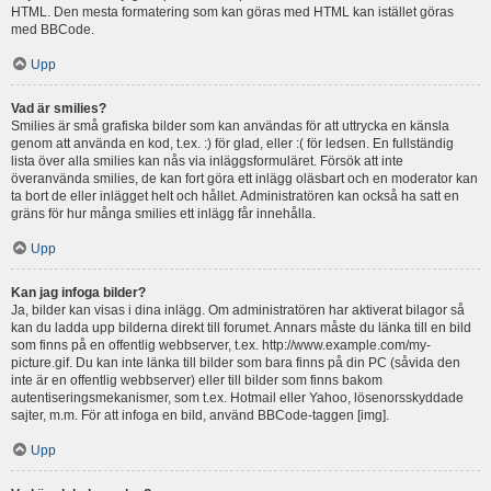
HTML. Den mesta formatering som kan göras med HTML kan istället göras
med BBCode.
Upp
Vad är smilies?
Smilies är små grafiska bilder som kan användas för att uttrycka en känsla
genom att använda en kod, t.ex. :) för glad, eller :( för ledsen. En fullständig
lista över alla smilies kan nås via inläggsformuläret. Försök att inte
överanvända smilies, de kan fort göra ett inlägg oläsbart och en moderator kan
ta bort de eller inlägget helt och hållet. Administratören kan också ha satt en
gräns för hur många smilies ett inlägg får innehålla.
Upp
Kan jag infoga bilder?
Ja, bilder kan visas i dina inlägg. Om administratören har aktiverat bilagor så
kan du ladda upp bilderna direkt till forumet. Annars måste du länka till en bild
som finns på en offentlig webbserver, t.ex. http://www.example.com/my-
picture.gif. Du kan inte länka till bilder som bara finns på din PC (såvida den
inte är en offentlig webbserver) eller till bilder som finns bakom
autentiseringsmekanismer, som t.ex. Hotmail eller Yahoo, lösenorsskyddade
sajter, m.m. För att infoga en bild, använd BBCode-taggen [img].
Upp