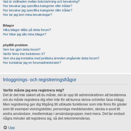
Vad är skillnaden mellan bokmärkning och bevakning?
Hur bevakar jag specifika kategorier eller trådar?
Hur bevakar jag specifika kategorier eller trådar?
Hur tar jag bort mina bevakningar?
Bilagor
Vilka bilagor tillåts på detta forum?
Hur hittar jag alla mina bilagor?
phpBB-problem
Vem har gjort detta forum?
Varför finns inte funktionen X?
Vem ska jag kontakta med juridiska ärenden angående detta forum?
Hur kontaktar jag en forumadministratör?
Inloggnings- och registreringsfrågor
Varför måste jag ens registrera mig?
Det är det inte säkert att du måste, det är upp till administratören att bestämma
om du måste registrera dig eller inte för att kunna skriva och/eller läsa inlägg.
Men registrering ger dig tillgång till utökade funktioner som inte finns för gäster
som till exempel visningsbilder, personliga meddelanden, skicka e-post till
andra användare, medlemskap i användargrupper, med mera. Det tar endast
några minuter att registrera sig, så det rekommenderas.
Upp