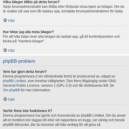
Vilka bilagor tillåts på detta forum?
Varje forumadministratör kan tillåta eller förbjuda vissa typer av bilagor. Om du
är osäker på vad som får laddas upp, kontakta forumadministratören för hjälp.
Upp
Hur hittar jag alla mina bilagor?
För att hitta listan över alla bilagor du laddat upp, gå till kontrollpanelen och
klicka på “Hantera bilagor”.
Upp
phpBB-problem
Vem har gjort detta forum?
Denna programvara (i sin oförändrade form) är producerad av, släppt av
phpBB Limited
, som innehar rättigheten. Den finns tillgänglig under GNU
General Public Licence, version 2 (GPL-2.0) och får distribueras fritt. Se
Om phpBB
för mer information.
Upp
Varför finns inte funktionen X?
Denna programvara har gjorts och licensierats av phpBB Limited. Om du anser
att en funktion bör läggas till eller vill rapportera en bugg, var vänlig och besök
phpBB Idécenter, där du kommer att hitta verktyg för att göra så.