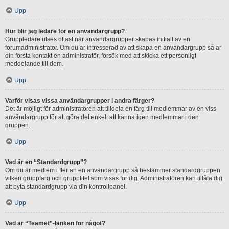
Upp
Hur blir jag ledare för en användargrupp?
Gruppledare utses oftast när användargrupper skapas initialt av en
forumadministratör. Om du är intresserad av att skapa en användargrupp så är
din första kontakt en administratör, försök med att skicka ett personligt
meddelande till dem.
Upp
Varför visas vissa användargrupper i andra färger?
Det är möjligt för administratören att tilldela en färg till medlemmar av en viss
användargrupp för att göra det enkelt att känna igen medlemmar i den
gruppen.
Upp
Vad är en “Standardgrupp”?
Om du är medlem i fler än en användargrupp så bestämmer standardgruppen
vilken gruppfärg och grupptitel som visas för dig. Administratören kan tillåta dig
att byta standardgrupp via din kontrollpanel.
Upp
Vad är “Teamet”-länken för något?