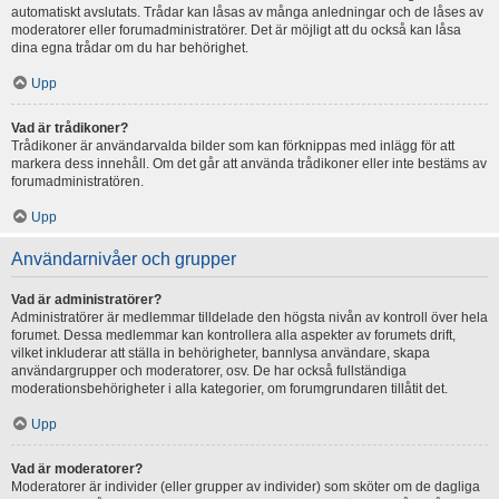
automatiskt avslutats. Trådar kan låsas av många anledningar och de låses av
moderatorer eller forumadministratörer. Det är möjligt att du också kan låsa
dina egna trådar om du har behörighet.
Upp
Vad är trådikoner?
Trådikoner är användarvalda bilder som kan förknippas med inlägg för att
markera dess innehåll. Om det går att använda trådikoner eller inte bestäms av
forumadministratören.
Upp
Användarnivåer och grupper
Vad är administratörer?
Administratörer är medlemmar tilldelade den högsta nivån av kontroll över hela
forumet. Dessa medlemmar kan kontrollera alla aspekter av forumets drift,
vilket inkluderar att ställa in behörigheter, bannlysa användare, skapa
användargrupper och moderatorer, osv. De har också fullständiga
moderationsbehörigheter i alla kategorier, om forumgrundaren tillåtit det.
Upp
Vad är moderatorer?
Moderatorer är individer (eller grupper av individer) som sköter om de dagliga