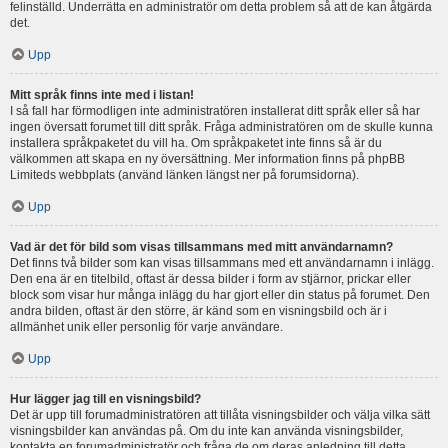
felinställd. Underrätta en administratör om detta problem så att de kan åtgärda
det.
Upp
Mitt språk finns inte med i listan!
I så fall har förmodligen inte administratören installerat ditt språk eller så har
ingen översatt forumet till ditt språk. Fråga administratören om de skulle kunna
installera språkpaketet du vill ha. Om språkpaketet inte finns så är du
välkommen att skapa en ny översättning. Mer information finns på phpBB
Limiteds webbplats (använd länken längst ner på forumsidorna).
Upp
Vad är det för bild som visas tillsammans med mitt användarnamn?
Det finns två bilder som kan visas tillsammans med ett användarnamn i inlägg.
Den ena är en titelbild, oftast är dessa bilder i form av stjärnor, prickar eller
block som visar hur många inlägg du har gjort eller din status på forumet. Den
andra bilden, oftast är den större, är känd som en visningsbild och är i
allmänhet unik eller personlig för varje användare.
Upp
Hur lägger jag till en visningsbild?
Det är upp till forumadministratören att tillåta visningsbilder och välja vilka sätt
visningsbilder kan användas på. Om du inte kan använda visningsbilder,
kontakta en forumadministratör och fråga de om deras anledning till detta.