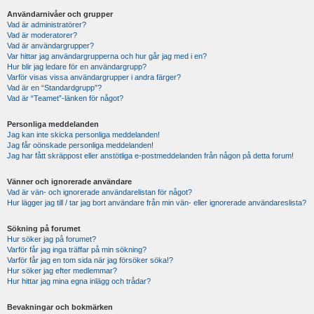
Användarnivåer och grupper
Vad är administratörer?
Vad är moderatorer?
Vad är användargrupper?
Var hittar jag användargrupperna och hur går jag med i en?
Hur blir jag ledare för en användargrupp?
Varför visas vissa användargrupper i andra färger?
Vad är en “Standardgrupp”?
Vad är “Teamet”-länken för något?
Personliga meddelanden
Jag kan inte skicka personliga meddelanden!
Jag får oönskade personliga meddelanden!
Jag har fått skräppost eller anstötliga e-postmeddelanden från någon på detta forum!
Vänner och ignorerade användare
Vad är vän- och ignorerade användarelistan för något?
Hur lägger jag till / tar jag bort användare från min vän- eller ignorerade användareslista?
Sökning på forumet
Hur söker jag på forumet?
Varför får jag inga träffar på min sökning?
Varför får jag en tom sida när jag försöker söka!?
Hur söker jag efter medlemmar?
Hur hittar jag mina egna inlägg och trådar?
Bevakningar och bokmärken