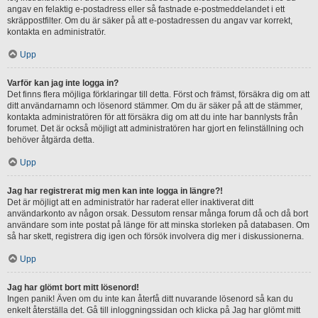
angav en felaktig e-postadress eller så fastnade e-postmeddelandet i ett
skräppostfilter. Om du är säker på att e-postadressen du angav var korrekt,
kontakta en administratör.
Upp
Varför kan jag inte logga in?
Det finns flera möjliga förklaringar till detta. Först och främst, försäkra dig om att
ditt användarnamn och lösenord stämmer. Om du är säker på att de stämmer,
kontakta administratören för att försäkra dig om att du inte har bannlysts från
forumet. Det är också möjligt att administratören har gjort en felinställning och
behöver åtgärda detta.
Upp
Jag har registrerat mig men kan inte logga in längre?!
Det är möjligt att en administratör har raderat eller inaktiverat ditt
användarkonto av någon orsak. Dessutom rensar många forum då och då bort
användare som inte postat på länge för att minska storleken på databasen. Om
så har skett, registrera dig igen och försök involvera dig mer i diskussionerna.
Upp
Jag har glömt bort mitt lösenord!
Ingen panik! Även om du inte kan återfå ditt nuvarande lösenord så kan du
enkelt återställa det. Gå till inloggningssidan och klicka på Jag har glömt mitt