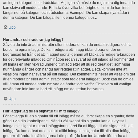
antingen kategori- eller trådsidan. Möjligen så måste du registrera dig innan du
kan skriva ett meddelande. En lista över vilka behörigheter som du har finns
längst ner på kategori- och trådsidorna. Exempel: Du kan skapa nya trådar i
denna kategori, Du kan bifoga filer i denna kategori, osv.
Upp
Hur ändrar och raderar jag inlägg?
Såvida du inte är administratör eller moderator kan du endast redigera och ta
bort dina egna inlägg. Du kan redigera ett inlägg (ibland bara under en
begränsad tid från det att inlägget gjorts) genom att klicka på redigera-knappen
för det relevanta inlägget. Om någon redan svarat på ditt inlägg så kommer det
att finnas en liten textrad under ditt inlägg efter att du redigerat det, som visar
hur många gånger och när du har redigerat inlägget. Detta kommer inte att
visas om ingen har svarat på ditt inlägg. Det kommer inte heller att visas om det
är en moderator eller administratör som redigerat inlägget. Dock kan de om de
vill lämna ett meddelande om vad de ändrat och varför. Observera att vanliga
användare inte kan ta bort ett inlägg om det redan besvarats.
Upp
Hur lägger jag till en signatur till mitt inlägg?
För att lägga till en signatur till ett inlägg måste du först skapa en signatur, detta
gör du via din kontrollpanel. När du väl skapat din signatur kan du kryssa i
Infoga min signatur-rutan i inläggsformuläret för att lägga till din signatur till ditt
inlägg. Du kan också automatiskt alltid infoga din signatur till alla dina inlägg
genom att ändra inställningarna i din profil (du kan fortfarande förhindra att