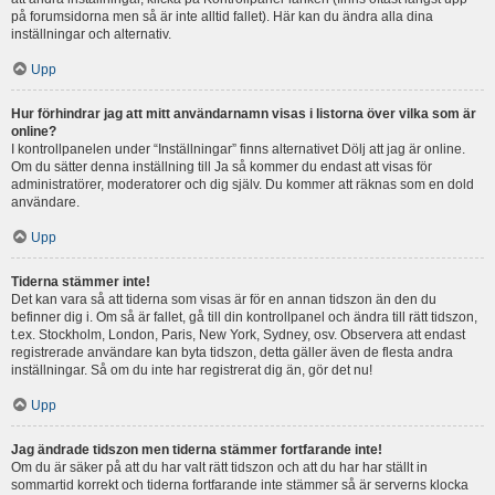
på forumsidorna men så är inte alltid fallet). Här kan du ändra alla dina
inställningar och alternativ.
Upp
Hur förhindrar jag att mitt användarnamn visas i listorna över vilka som är
online?
I kontrollpanelen under “Inställningar” finns alternativet Dölj att jag är online.
Om du sätter denna inställning till Ja så kommer du endast att visas för
administratörer, moderatorer och dig själv. Du kommer att räknas som en dold
användare.
Upp
Tiderna stämmer inte!
Det kan vara så att tiderna som visas är för en annan tidszon än den du
befinner dig i. Om så är fallet, gå till din kontrollpanel och ändra till rätt tidszon,
t.ex. Stockholm, London, Paris, New York, Sydney, osv. Observera att endast
registrerade användare kan byta tidszon, detta gäller även de flesta andra
inställningar. Så om du inte har registrerat dig än, gör det nu!
Upp
Jag ändrade tidszon men tiderna stämmer fortfarande inte!
Om du är säker på att du har valt rätt tidszon och att du har har ställt in
sommartid korrekt och tiderna fortfarande inte stämmer så är serverns klocka