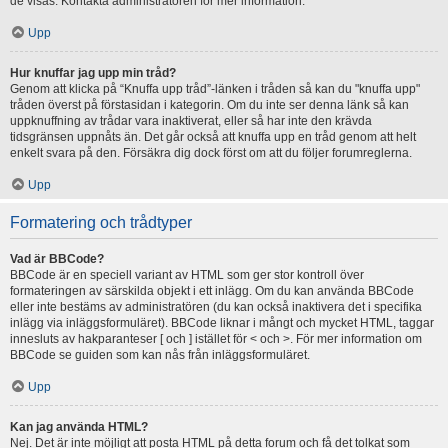
de visas. Kontakta administratören för mer information.
Upp
Hur knuffar jag upp min tråd?
Genom att klicka på “Knuffa upp tråd”-länken i tråden så kan du "knuffa upp"
tråden överst på förstasidan i kategorin. Om du inte ser denna länk så kan
uppknuffning av trådar vara inaktiverat, eller så har inte den krävda
tidsgränsen uppnåts än. Det går också att knuffa upp en tråd genom att helt
enkelt svara på den. Försäkra dig dock först om att du följer forumreglerna.
Upp
Formatering och trådtyper
Vad är BBCode?
BBCode är en speciell variant av HTML som ger stor kontroll över
formateringen av särskilda objekt i ett inlägg. Om du kan använda BBCode
eller inte bestäms av administratören (du kan också inaktivera det i specifika
inlägg via inläggsformuläret). BBCode liknar i mångt och mycket HTML, taggar
innesluts av hakparanteser [ och ] istället för < och >. För mer information om
BBCode se guiden som kan nås från inläggsformuläret.
Upp
Kan jag använda HTML?
Nej. Det är inte möjligt att posta HTML på detta forum och få det tolkat som