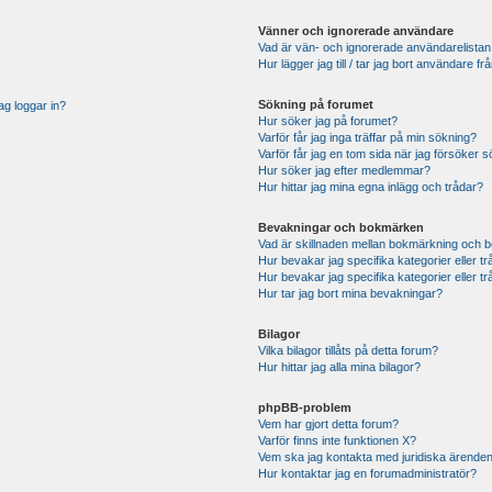
Vänner och ignorerade användare
Vad är vän- och ignorerade användarelistan
Hur lägger jag till / tar jag bort användare 
Sökning på forumet
ag loggar in?
Hur söker jag på forumet?
Varför får jag inga träffar på min sökning?
Varför får jag en tom sida när jag försöker 
Hur söker jag efter medlemmar?
Hur hittar jag mina egna inlägg och trådar?
Bevakningar och bokmärken
Vad är skillnaden mellan bokmärkning och 
Hur bevakar jag specifika kategorier eller t
Hur bevakar jag specifika kategorier eller t
Hur tar jag bort mina bevakningar?
Bilagor
Vilka bilagor tillåts på detta forum?
Hur hittar jag alla mina bilagor?
phpBB-problem
Vem har gjort detta forum?
Varför finns inte funktionen X?
Vem ska jag kontakta med juridiska ärende
Hur kontaktar jag en forumadministratör?