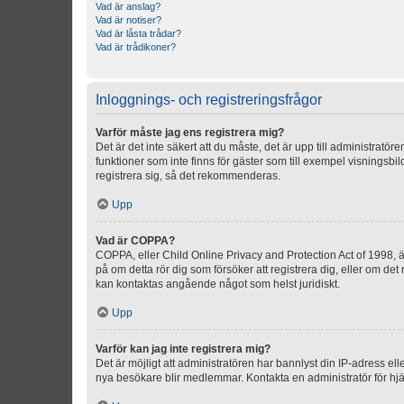
Vad är anslag?
Vad är notiser?
Vad är låsta trådar?
Vad är trådikoner?
Inloggnings- och registreringsfrågor
Varför måste jag ens registrera mig?
Det är det inte säkert att du måste, det är upp till administratör
funktioner som inte finns för gäster som till exempel visnings
registrera sig, så det rekommenderas.
Upp
Vad är COPPA?
COPPA, eller Child Online Privacy and Protection Act of 1998, är
på om detta rör dig som försöker att registrera dig, eller om det
kan kontaktas angående något som helst juridiskt.
Upp
Varför kan jag inte registrera mig?
Det är möjligt att administratören har bannlyst din IP-adress el
nya besökare blir medlemmar. Kontakta en administratör för hjä