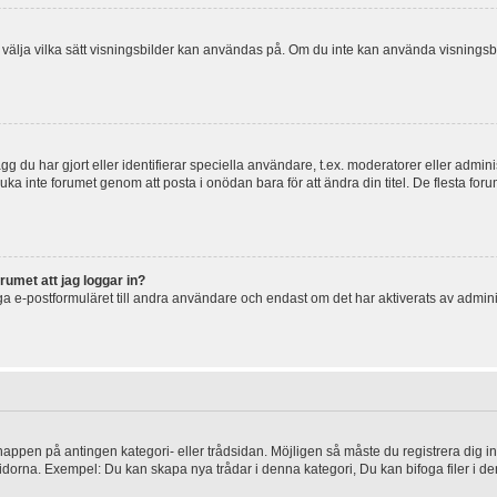
 och välja vilka sätt visningsbilder kan användas på. Om du inte kan använda visning
g du har gjort eller identifierar speciella användare, t.ex. moderatorer eller admin
uka inte forumet genom att posta i onödan bara för att ändra din titel. De flesta foru
rumet att jag loggar in?
a e-postformuläret till andra användare och endast om det har aktiverats av admini
knappen på antingen kategori- eller trådsidan. Möjligen så måste du registrera dig i
idorna. Exempel: Du kan skapa nya trådar i denna kategori, Du kan bifoga filer i de