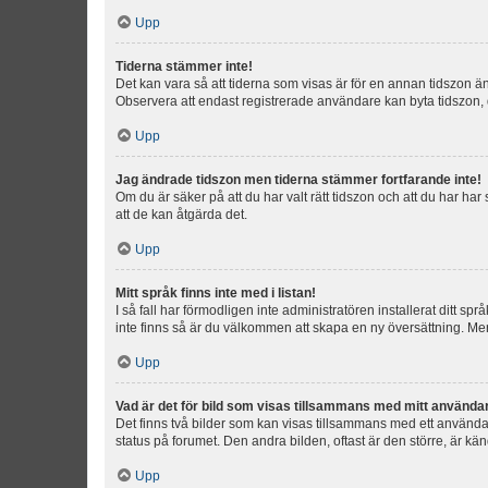
Upp
Tiderna stämmer inte!
Det kan vara så att tiderna som visas är för en annan tidszon än d
Observera att endast registrerade användare kan byta tidszon, de
Upp
Jag ändrade tidszon men tiderna stämmer fortfarande inte!
Om du är säker på att du har valt rätt tidszon och att du har har
att de kan åtgärda det.
Upp
Mitt språk finns inte med i listan!
I så fall har förmodligen inte administratören installerat ditt sp
inte finns så är du välkommen att skapa en ny översättning. M
Upp
Vad är det för bild som visas tillsammans med mitt använd
Det finns två bilder som kan visas tillsammans med ett användarna
status på forumet. Den andra bilden, oftast är den större, är kä
Upp