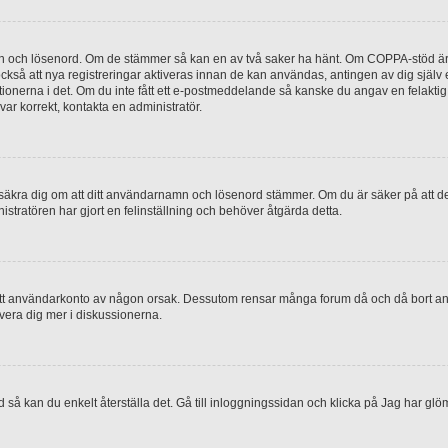
mn och lösenord. Om de stämmer så kan en av två saker ha hänt. Om COPPA-stöd är 
 också att nya registreringar aktiveras innan de kan användas, antingen av dig själv
uktionerna i det. Om du inte fått ett e-postmeddelande så kanske du angav en felakti
ar korrekt, kontakta en administratör.
, försäkra dig om att ditt användarnamn och lösenord stämmer. Om du är säker på att d
nistratören har gjort en felinställning och behöver åtgärda detta.
at ditt användarkonto av någon orsak. Dessutom rensar många forum då och då bort a
lvera dig mer i diskussionerna.
 så kan du enkelt återställa det. Gå till inloggningssidan och klicka på Jag har glö