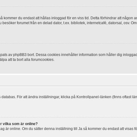
 kommer du endast att hållas inloggad för en viss tid. Detta förhindrar att någon ann
esöker forumet från en delad dator, t.ex. bibliotek, internetcafé, datorsal, osv. O
ats av phpBB3 bort. Dessa cookies innehåller information som håller dig inloggad på
lpa att ta bort alla forumcookies.
 databas. För att ändra inställningar, klicka på Kontrollpanel-länken (finns oftast lä
r vilka som är online?
tt jag är online. Om du sätter denna inställning till Ja så kommer du endast att visas 