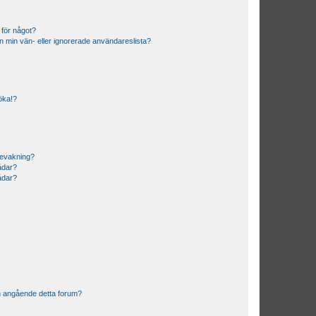
 för något?
från min vän- eller ignorerade användareslista?
söka!?
bevakning?
rådar?
rådar?
n angående detta forum?