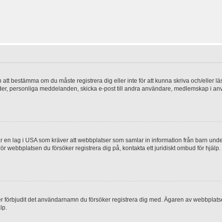
en att bestämma om du måste registrera dig eller inte för att kunna skriva och/eller lä
bilder, personliga meddelanden, skicka e-post till andra användare, medlemskap i a
 en lag i USA som kräver att webbplatser som samlar in information från barn under 1
 rör webbplatsen du försöker registrera dig på, kontakta ett juridiskt ombud för hjäl
ler förbjudit det användarnamn du försöker registrera dig med. Ägaren av webbplatsen
lp.