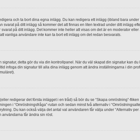
digera och ta bort dina egna inlägg. Du kan redigera ett inlägg (ibland bara under e
svarat på ditt inlägg så kommer det att finnas en liten textrad under ditt inlägg ef
 svarat på ditt inlägg. Det kommer inte heller att visas om det är en moderator elle
t vanliga användare inte kan ta bort ett inlägg om det redan besvarats.
 en signatur, detta gör du via din kontrollpanel. När du väl skapat din signatur kan du 
alltid infoga din signatur till alla dina inlägg genom att ändra inställningarna i din pr
muläret).
(eller redigerar det första inlägget i en tråd) så bör du se “Skapa omröstning”-flike
tningen i “Omröstningsfråga”-rutan och sedan minst två alternativ i “Omröstningsal
rytning. Du kan också välja det antal val användaren får välja under “Alternativ pe
om användarna får ändra sin röst.