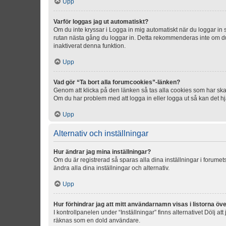
Upp
Varför loggas jag ut automatiskt?
Om du inte kryssar i Logga in mig automatiskt när du loggar in så
rutan nästa gång du loggar in. Detta rekommenderas inte om du b
inaktiverat denna funktion.
Upp
Vad gör “Ta bort alla forumcookies”-länken?
Genom att klicka på den länken så tas alla cookies som har skap
Om du har problem med att logga in eller logga ut så kan det hjä
Upp
Alternativ och inställningar
Hur ändrar jag mina inställningar?
Om du är registrerad så sparas alla dina inställningar i forumets
ändra alla dina inställningar och alternativ.
Upp
Hur förhindrar jag att mitt användarnamn visas i listorna öve
I kontrollpanelen under “Inställningar” finns alternativet Dölj a
räknas som en dold användare.