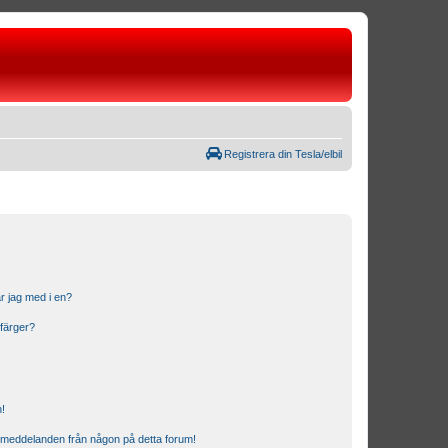
Registrera din Tesla/elbil
r jag med i en?
 färger?
n!
ostmeddelanden från någon på detta forum!