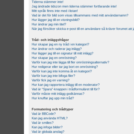
Tiderna stämmer inte!
Jag ändrade tidszon men tiderna stämmer fortfarande inte!
Mitt språk finns inte med i listan!
Vad är det för bild som visas tillsammans med mitt användarnamn?
Hur lägger jag till en visningsbild?
Hur ändrar jag min titel?
När jag försöker skicka e-post till en användare så kräver forumet att j
Tråd- och inläggsfrågor
Hur skapar jag en ny tråd i en kategori?
Hur ändrar och raderar jag inlägg?
Hur lägger jag till en signatur till mitt inlägg?
Hur skapar jag en omröstning?
Varför kan jag inte lägga till fler omröstningsalternativ?
Hur redigerar eller tar jag bort en omröstning?
Varför kan jag inte komma åt en kategori?
Varför kan jag inte bifoga filer?
Varför fick jag en varning?
Hur kan jag rapportera inlägg till en moderator?
Vad är “Spara”-knappen i trådformuläret till för?
Varför måste mitt inlägg godkännas?
Hur knuffar jag upp min tråd?
Formatering och trådtyper
Vad är BBCode?
Kan jag använda HTML?
Vad är smilies?
Kan jag infoga bilder?
Vad är globala anslag?