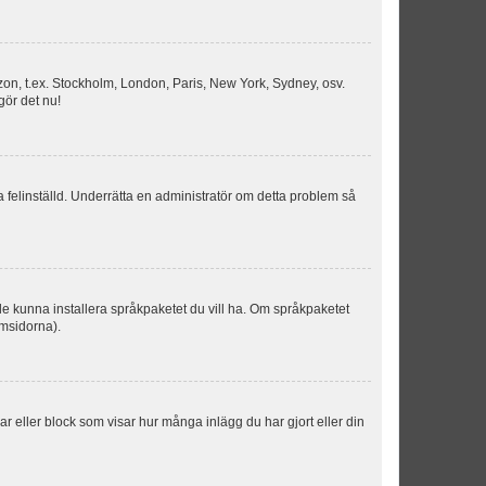
idszon, t.ex. Stockholm, London, Paris, New York, Sydney, osv.
gör det nu!
ka felinställd. Underrätta en administratör om detta problem så
kulle kunna installera språkpaketet du vill ha. Om språkpaketet
umsidorna).
kar eller block som visar hur många inlägg du har gjort eller din