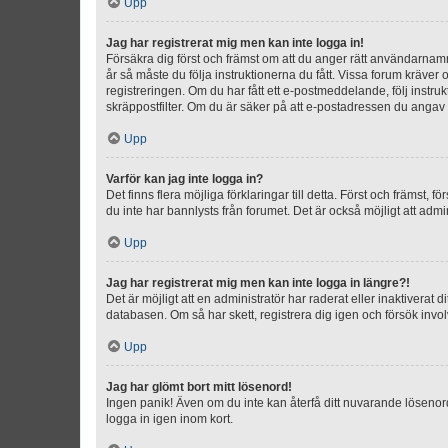
Upp
Jag har registrerat mig men kan inte logga in!
Försäkra dig först och främst om att du anger rätt användarna
år så måste du följa instruktionerna du fått. Vissa forum kräver
registreringen. Om du har fått ett e-postmeddelande, följ instr
skräppostfilter. Om du är säker på att e-postadressen du angav v
Upp
Varför kan jag inte logga in?
Det finns flera möjliga förklaringar till detta. Först och främst
du inte har bannlysts från forumet. Det är också möjligt att admi
Upp
Jag har registrerat mig men kan inte logga in längre?!
Det är möjligt att en administratör har raderat eller inaktiver
databasen. Om så har skett, registrera dig igen och försök invo
Upp
Jag har glömt bort mitt lösenord!
Ingen panik! Även om du inte kan återfå ditt nuvarande lösenord
logga in igen inom kort.