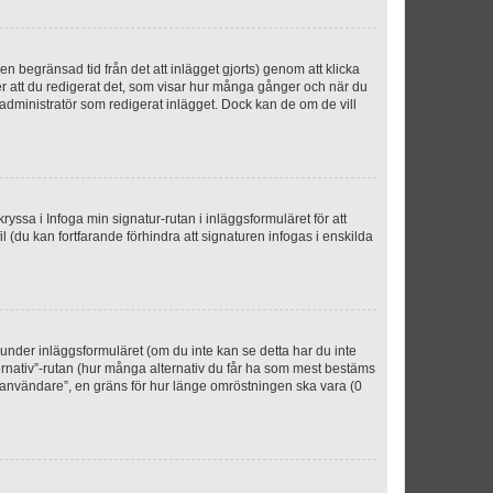
n begränsad tid från det att inlägget gjorts) genom att klicka
ter att du redigerat det, som visar hur många gånger och när du
r administratör som redigerat inlägget. Dock kan de om de vill
kryssa i Infoga min signatur-rutan i inläggsformuläret för att
ofil (du kan fortfarande förhindra att signaturen infogas i enskilda
n under inläggsformuläret (om du inte kan se detta har du inte
ternativ”-rutan (hur många alternativ du får ha som mest bestäms
r användare”, en gräns för hur länge omröstningen ska vara (0