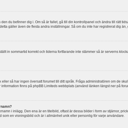
en du befinner dig i. Om så är fallet, gå till din kontrollpanel och ändra till rätt t
tta gäller även de flesta andra inställningar. Så om du inte har registrerat dig än, 
 ställt in sommartid korrekt och tiderna fortfarande inte stämmer så är serverns kloc
råk eller så har ingen översatt forumet till ditt språk. Fråga administratören om de s
er information finns på phpBB Limiteds webbplats (använd länken längst ner på for
arnamn?
mn i inlägg. Den ena är en titelbild, oftast är dessa bilder i form av stjärnor, pric
nd som en visningsbild och är i allmänhet unik eller personlig för varje användare.