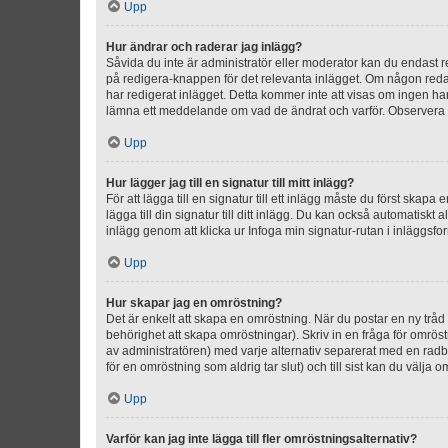
Upp
Hur ändrar och raderar jag inlägg?
Såvida du inte är administratör eller moderator kan du endast re
på redigera-knappen för det relevanta inlägget. Om någon redan 
har redigerat inlägget. Detta kommer inte att visas om ingen har
lämna ett meddelande om vad de ändrat och varför. Observera at
Upp
Hur lägger jag till en signatur till mitt inlägg?
För att lägga till en signatur till ett inlägg måste du först skapa
lägga till din signatur till ditt inlägg. Du kan också automatiskt 
inlägg genom att klicka ur Infoga min signatur-rutan i inläggsfor
Upp
Hur skapar jag en omröstning?
Det är enkelt att skapa en omröstning. När du postar en ny tråd 
behörighet att skapa omröstningar). Skriv in en fråga för omrös
av administratören) med varje alternativ separerat med en radb
för en omröstning som aldrig tar slut) och till sist kan du välja 
Upp
Varför kan jag inte lägga till fler omröstningsalternativ?