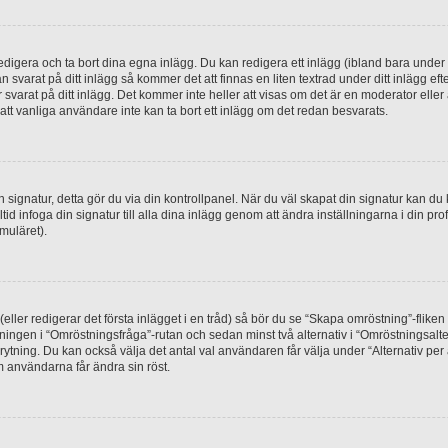
digera och ta bort dina egna inlägg. Du kan redigera ett inlägg (ibland bara under e
svarat på ditt inlägg så kommer det att finnas en liten textrad under ditt inlägg ef
 svarat på ditt inlägg. Det kommer inte heller att visas om det är en moderator elle
t vanliga användare inte kan ta bort ett inlägg om det redan besvarats.
 en signatur, detta gör du via din kontrollpanel. När du väl skapat din signatur kan du 
alltid infoga din signatur till alla dina inlägg genom att ändra inställningarna i din pr
muläret).
(eller redigerar det första inlägget i en tråd) så bör du se “Skapa omröstning”-flike
tningen i “Omröstningsfråga”-rutan och sedan minst två alternativ i “Omröstningsal
rytning. Du kan också välja det antal val användaren får välja under “Alternativ pe
om användarna får ändra sin röst.