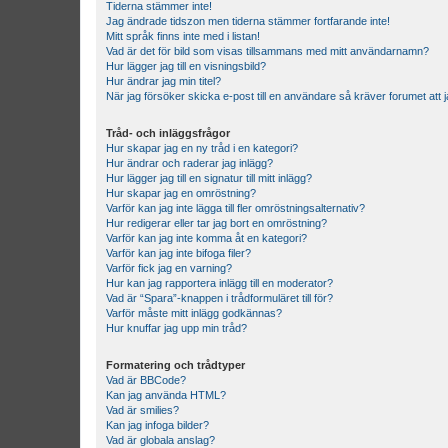
Tiderna stämmer inte!
Jag ändrade tidszon men tiderna stämmer fortfarande inte!
Mitt språk finns inte med i listan!
Vad är det för bild som visas tillsammans med mitt användarnamn?
Hur lägger jag till en visningsbild?
Hur ändrar jag min titel?
När jag försöker skicka e-post till en användare så kräver forumet att j
Tråd- och inläggsfrågor
Hur skapar jag en ny tråd i en kategori?
Hur ändrar och raderar jag inlägg?
Hur lägger jag till en signatur till mitt inlägg?
Hur skapar jag en omröstning?
Varför kan jag inte lägga till fler omröstningsalternativ?
Hur redigerar eller tar jag bort en omröstning?
Varför kan jag inte komma åt en kategori?
Varför kan jag inte bifoga filer?
Varför fick jag en varning?
Hur kan jag rapportera inlägg till en moderator?
Vad är “Spara”-knappen i trådformuläret till för?
Varför måste mitt inlägg godkännas?
Hur knuffar jag upp min tråd?
Formatering och trådtyper
Vad är BBCode?
Kan jag använda HTML?
Vad är smilies?
Kan jag infoga bilder?
Vad är globala anslag?