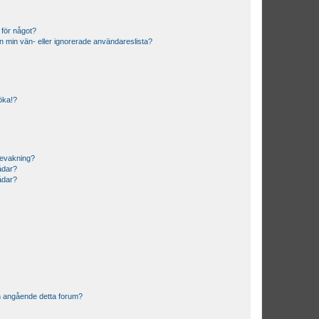
 för något?
från min vän- eller ignorerade användareslista?
söka!?
bevakning?
rådar?
rådar?
n angående detta forum?