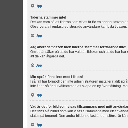
Upp
Tiderna stämmer inte!
Det kan vara så att tiderna som visas är för en annan tidszon än d
Observera att endast registrerade användare kan byta tidszon, de
Upp
Jag ändrade tidszon men tiderna stämmer fortfarande inte!
Om du är säker på att du har valt rätt tidszon och att du har har
att de kan åtgärda det.
Upp
Mitt språk finns inte med i listan!
I så fall har förmodligen inte administratören installerat ditt sp
inte finns så är du välkommen att skapa en ny översättning. M
Upp
Vad är det för bild som visas tillsammans med mitt använd
Det finns två bilder som kan visas tillsammans med ett användarna
status på forumet. Den andra bilden, oftast är den större, är kä
Upp