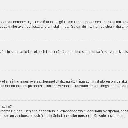
en du befinner dig i. Om så är fallet, gå till din kontrollpanel och ändra till rätt t
tta gäller även de flesta andra inställningar. Så om du inte har registrerat dig än, 
 ställt in sommartid korrekt och tiderna fortfarande inte stämmer så är serverns kloc
råk eller så har ingen översatt forumet till ditt språk. Fråga administratören om de s
er information finns på phpBB Limiteds webbplats (använd länken längst ner på for
arnamn?
mn i inlägg. Den ena är en titelbild, oftast är dessa bilder i form av stjärnor, pric
nd som en visningsbild och är i allmänhet unik eller personlig för varje användare.