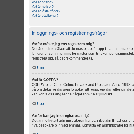
Vad är anslag?
Vad är notiser?
Vad är låsta trådar?
Vad är trådikoner?
Inloggnings- och registreringsfrågor
Varför måste jag ens registrera mig?
Det är det inte säkert att du måste, det är upp till administratör
funktioner som inte finns för gäster som till exempel visnings
registrera sig, så det rekommenderas.
Upp
Vad är COPPA?
COPPA, eller Child Online Privacy and Protection Act of 1998, är
på om detta rör dig som försöker att registrera dig, eller om det
kan kontaktas angående något som helst juridiskt.
Upp
Varför kan jag inte registrera mig?
Det är möjligt att administratören har bannlyst din IP-adress el
nya besökare blir medlemmar. Kontakta en administratör för hjä