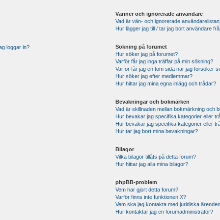
Vänner och ignorerade användare
Vad är vän- och ignorerade användarelistan
Hur lägger jag till / tar jag bort användare 
Sökning på forumet
ag loggar in?
Hur söker jag på forumet?
Varför får jag inga träffar på min sökning?
Varför får jag en tom sida när jag försöker 
Hur söker jag efter medlemmar?
Hur hittar jag mina egna inlägg och trådar?
Bevakningar och bokmärken
Vad är skillnaden mellan bokmärkning och 
Hur bevakar jag specifika kategorier eller t
Hur bevakar jag specifika kategorier eller t
Hur tar jag bort mina bevakningar?
Bilagor
Vilka bilagor tillåts på detta forum?
Hur hittar jag alla mina bilagor?
phpBB-problem
Vem har gjort detta forum?
Varför finns inte funktionen X?
Vem ska jag kontakta med juridiska ärende
Hur kontaktar jag en forumadministratör?