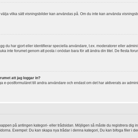
 och välja vilka sätt visningsbilder kan användas på. Om du inte kan använda visning
g du har gjort eller identifierar speciella användare, t.ex. moderatorer eller admin
uka inte forumet genom att posta i onödan bara för att ändra din titel. De flesta foru
rumet att jag loggar in?
a e-postformuläret till andra användare och endast om det har aktiverats av admini
knappen på antingen kategori- eller trådsidan. Möjligen så måste du registrera dig i
idorna. Exempel: Du kan skapa nya trådar i denna kategori, Du kan bifoga filer i de