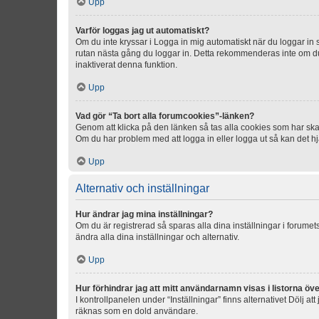
Upp
Varför loggas jag ut automatiskt?
Om du inte kryssar i Logga in mig automatiskt när du loggar in så
rutan nästa gång du loggar in. Detta rekommenderas inte om du b
inaktiverat denna funktion.
Upp
Vad gör “Ta bort alla forumcookies”-länken?
Genom att klicka på den länken så tas alla cookies som har skap
Om du har problem med att logga in eller logga ut så kan det hjä
Upp
Alternativ och inställningar
Hur ändrar jag mina inställningar?
Om du är registrerad så sparas alla dina inställningar i forumets
ändra alla dina inställningar och alternativ.
Upp
Hur förhindrar jag att mitt användarnamn visas i listorna öve
I kontrollpanelen under “Inställningar” finns alternativet Dölj a
räknas som en dold användare.