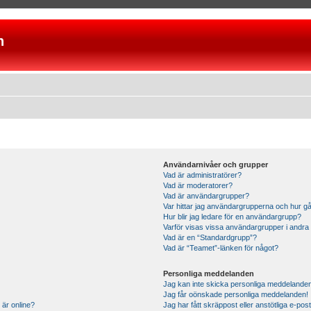
n
Användarnivåer och grupper
Vad är administratörer?
Vad är moderatorer?
Vad är användargrupper?
Var hittar jag användargrupperna och hur gå
Hur blir jag ledare för en användargrupp?
Varför visas vissa användargrupper i andra
Vad är en “Standardgrupp”?
Vad är “Teamet”-länken för något?
Personliga meddelanden
Jag kan inte skicka personliga meddelande
Jag får oönskade personliga meddelanden!
 är online?
Jag har fått skräppost eller anstötliga e-p