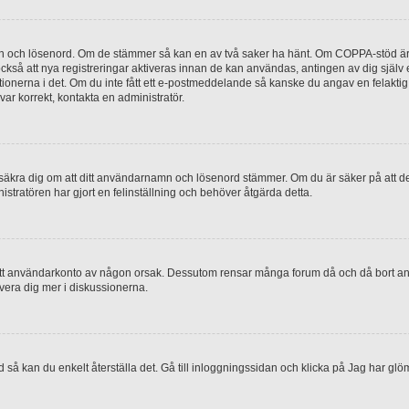
mn och lösenord. Om de stämmer så kan en av två saker ha hänt. Om COPPA-stöd är 
 också att nya registreringar aktiveras innan de kan användas, antingen av dig själv
uktionerna i det. Om du inte fått ett e-postmeddelande så kanske du angav en felakti
ar korrekt, kontakta en administratör.
, försäkra dig om att ditt användarnamn och lösenord stämmer. Om du är säker på att d
nistratören har gjort en felinställning och behöver åtgärda detta.
at ditt användarkonto av någon orsak. Dessutom rensar många forum då och då bort a
lvera dig mer i diskussionerna.
 så kan du enkelt återställa det. Gå till inloggningssidan och klicka på Jag har glö