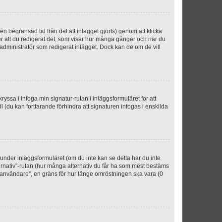
n begränsad tid från det att inlägget gjorts) genom att klicka
ter att du redigerat det, som visar hur många gånger och när du
r administratör som redigerat inlägget. Dock kan de om de vill
kryssa i Infoga min signatur-rutan i inläggsformuläret för att
ofil (du kan fortfarande förhindra att signaturen infogas i enskilda
n under inläggsformuläret (om du inte kan se detta har du inte
ternativ”-rutan (hur många alternativ du får ha som mest bestäms
r användare”, en gräns för hur länge omröstningen ska vara (0