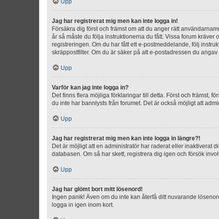
Upp
Jag har registrerat mig men kan inte logga in!
Försäkra dig först och främst om att du anger rätt användarna
år så måste du följa instruktionerna du fått. Vissa forum kräver
registreringen. Om du har fått ett e-postmeddelande, följ instr
skräppostfilter. Om du är säker på att e-postadressen du angav v
Upp
Varför kan jag inte logga in?
Det finns flera möjliga förklaringar till detta. Först och främst
du inte har bannlysts från forumet. Det är också möjligt att admi
Upp
Jag har registrerat mig men kan inte logga in längre?!
Det är möjligt att en administratör har raderat eller inaktiver
databasen. Om så har skett, registrera dig igen och försök invo
Upp
Jag har glömt bort mitt lösenord!
Ingen panik! Även om du inte kan återfå ditt nuvarande lösenord
logga in igen inom kort.