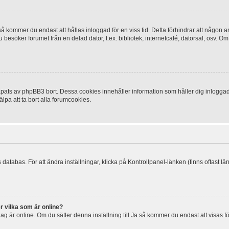
 kommer du endast att hållas inloggad för en viss tid. Detta förhindrar att någon ann
esöker forumet från en delad dator, t.ex. bibliotek, internetcafé, datorsal, osv. O
ats av phpBB3 bort. Dessa cookies innehåller information som håller dig inloggad på
lpa att ta bort alla forumcookies.
 databas. För att ändra inställningar, klicka på Kontrollpanel-länken (finns oftast lä
r vilka som är online?
tt jag är online. Om du sätter denna inställning till Ja så kommer du endast att visas 