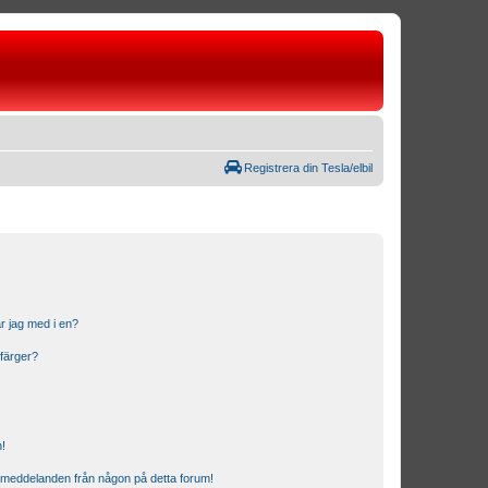
Registrera din Tesla/elbil
r jag med i en?
 färger?
n!
ostmeddelanden från någon på detta forum!