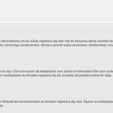
en att bestämma om du måste registrera dig eller inte för att kunna skriva och/eller lä
bilder, personliga meddelanden, skicka e-post till andra användare, medlemskap i a
 en lag i USA som kräver att webbplatser som samlar in information från barn under 1
 rör webbplatsen du försöker registrera dig på, kontakta ett juridiskt ombud för hjäl
ler förbjudit det användarnamn du försöker registrera dig med. Ägaren av webbplatsen
lp.