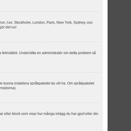
idszon, t.ex. Stockholm, London, Paris, New York, Sydney, osv.
gör det nu!
ka felinställd. Underrätta en administratör om detta problem så
kulle kunna installera språkpaketet du vill ha. Om språkpaketet
umsidorna).
kar eller block som visar hur många inlägg du har gjort eller din