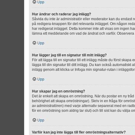
Upp
Hur ändrar och raderar jag inlägg?
Såvida du inte är administratör eller moderator kan du endast re
på redigera-knappen för det relevanta inlägget. Om någon redan 
har redigerat inlägget. Detta kommer inte att visas om ingen har
lämna ett meddelande om vad de ändrat och varför. Observera at
Upp
Hur lägger jag till en signatur till mitt inlägg?
För att lägga till en signatur till ett inlägg måste du först skapa
lägga till din signatur till ditt inlägg. Du kan också automatiskt 
inlägg genom att klicka ur Infoga min signatur-rutan i inläggsfor
Upp
Hur skapar jag en omröstning?
Det är enkelt att skapa en omröstning. När du postar en ny tråd 
behörighet att skapa omröstningar). Skriv in en fråga för omrös
av administratören) med varje alternativ separerat med en radb
för en omröstning som aldrig tar slut) och till sist kan du välja 
Upp
Varför kan jag inte lägga till fler omröstningsalternativ?