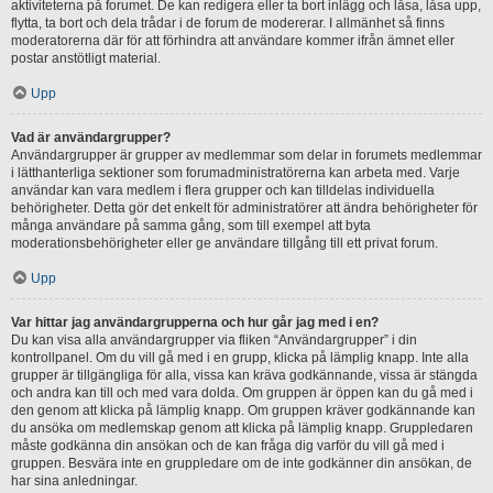
aktiviteterna på forumet. De kan redigera eller ta bort inlägg och låsa, låsa upp,
flytta, ta bort och dela trådar i de forum de modererar. I allmänhet så finns
moderatorerna där för att förhindra att användare kommer ifrån ämnet eller
postar anstötligt material.
Upp
Vad är användargrupper?
Användargrupper är grupper av medlemmar som delar in forumets medlemmar
i lätthanterliga sektioner som forumadministratörerna kan arbeta med. Varje
användar kan vara medlem i flera grupper och kan tilldelas individuella
behörigheter. Detta gör det enkelt för administratörer att ändra behörigheter för
många användare på samma gång, som till exempel att byta
moderationsbehörigheter eller ge användare tillgång till ett privat forum.
Upp
Var hittar jag användargrupperna och hur går jag med i en?
Du kan visa alla användargrupper via fliken “Användargrupper” i din
kontrollpanel. Om du vill gå med i en grupp, klicka på lämplig knapp. Inte alla
grupper är tillgängliga för alla, vissa kan kräva godkännande, vissa är stängda
och andra kan till och med vara dolda. Om gruppen är öppen kan du gå med i
den genom att klicka på lämplig knapp. Om gruppen kräver godkännande kan
du ansöka om medlemskap genom att klicka på lämplig knapp. Gruppledaren
måste godkänna din ansökan och de kan fråga dig varför du vill gå med i
gruppen. Besvära inte en gruppledare om de inte godkänner din ansökan, de
har sina anledningar.