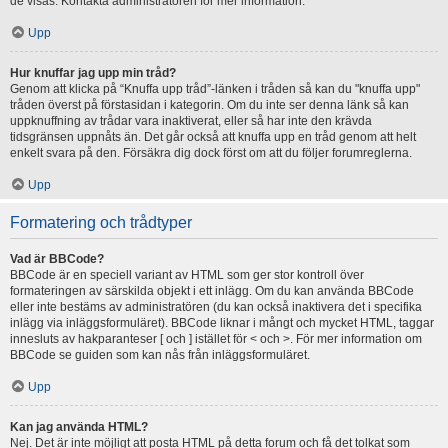
de visas. Kontakta administratören för mer information.
Upp
Hur knuffar jag upp min tråd?
Genom att klicka på “Knuffa upp tråd”-länken i tråden så kan du "knuffa upp"
tråden överst på förstasidan i kategorin. Om du inte ser denna länk så kan
uppknuffning av trådar vara inaktiverat, eller så har inte den krävda
tidsgränsen uppnåts än. Det går också att knuffa upp en tråd genom att helt
enkelt svara på den. Försäkra dig dock först om att du följer forumreglerna.
Upp
Formatering och trådtyper
Vad är BBCode?
BBCode är en speciell variant av HTML som ger stor kontroll över
formateringen av särskilda objekt i ett inlägg. Om du kan använda BBCode
eller inte bestäms av administratören (du kan också inaktivera det i specifika
inlägg via inläggsformuläret). BBCode liknar i mångt och mycket HTML, taggar
innesluts av hakparanteser [ och ] istället för < och >. För mer information om
BBCode se guiden som kan nås från inläggsformuläret.
Upp
Kan jag använda HTML?
Nej. Det är inte möjligt att posta HTML på detta forum och få det tolkat som