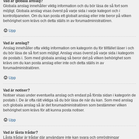
Vad är globala anslag?
Globala anslag innehåller viktig information och du bör läsa de så fort som
möjligt. Globala anslag visas överst på varje sida i varje kategori och i
kontrollpanelen. Om du kan posta ett globalt anslag eller inte beror på vilken
behörighet som krävs och detta ställs in av forumadministratören.
Upp
Vad är anslag?
Anslag innehåller ofta viktig information om kategorin du för tillfället läser i och
du bör läsa de så fort som möjligt. Anslag visas överst på varje sida i kategorin
de postats i. Som med globala anslag så beror det på vilken behörighet som
krävs om du kan posta anslag eller inte och detta ställs in av
forumadministratören.
Upp
Vad är notiser?
Notiser visas under eventuella anslag och endast på första sidan i kategorin de
postats i. De är ofta rätt viktiga så du bör läsa de när du kan. Som med anslag
och globala anslag så är det forumadministratören som bestämmer vilken
behörighet som krävs för att kunna posta notiser.
Upp
Vad är låsta trådar?
Låsta trådar är trådar där användare inte kan svara och omröstningar