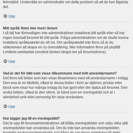
felinställd. Underrätta en administratör om detta problem så att de kan åtgärda
det.
Upp
Mitt språk finns inte med i listan!
I så fall har förmodligen inte administratören installerat ditt språk eller så har
ingen översatt forumet till ditt språk. Fråga administratören om de skulle kunna
installera språkpaketet du vill ha. Om språkpaketet inte finns så är du
välkommen att skapa en ny översättning. Mer information finns på phpBB
Limiteds webbplats (använd länken längst ner på forumsidorna).
Upp
Vad är det för bild som visas tillsammans med mitt användarnamn?
Det finns två bilder som kan visas tillsammans med ett användarnamn i inlägg.
Den ena är en titelbild, oftast är dessa bilder i form av stjärnor, prickar eller
block som visar hur många inlägg du har gjort eller din status på forumet. Den
andra bilden, oftast är den större, är känd som en visningsbild och är i
allmänhet unik eller personlig för varje användare.
Upp
Hur lägger jag till en visningsbild?
Det är upp till forumadministratören att tillåta visningsbilder och välja vilka sätt
visningsbilder kan användas på. Om du inte kan använda visningsbilder,
kontakta en forumadministratör och fråga de om deras anledning till detta.