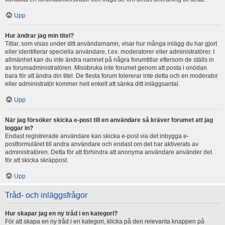
Upp
Hur ändrar jag min titel?
Titlar, som visas under ditt användarnamn, visar hur många inlägg du har gjort
eller identifierar speciella användare, t.ex. moderatorer eller administratörer. I
allmänhet kan du inte ändra namnet på några forumtitlar eftersom de ställs in
av forumadministratören. Missbruka inte forumet genom att posta i onödan
bara för att ändra din titel. De flesta forum tolererar inte detta och en moderator
eller administratör kommer helt enkelt att sänka ditt inläggsantal.
Upp
När jag försöker skicka e-post till en användare så kräver forumet att jag
loggar in?
Endast registrerade användare kan skicka e-post via det inbygga e-
postformuläret till andra användare och endast om det har aktiverats av
administratören. Detta för att förhindra att anonyma användare använder det
för att skicka skräppost.
Upp
Tråd- och inläggsfrågor
Hur skapar jag en ny tråd i en kategori?
För att skapa en ny tråd i en kategori, klicka på den relevanta knappen på