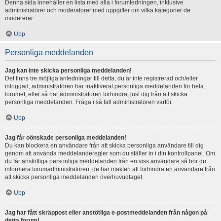
Denna sida innehåller en lista med alla i forumledningen, inklusive
administratörer och moderatorer med uppgifter om vilka kategorier de
modererar.
Upp
Personliga meddelanden
Jag kan inte skicka personliga meddelanden!
Det finns tre möjliga anledningar till detta; du är inte registrerad och/eller
inloggad, administratören har inaktiverat personliga meddelanden för hela
forumet, eller så har administratören förhindrat just dig från att skicka
personliga meddelanden. Fråga i så fall administratören varför.
Upp
Jag får oönskade personliga meddelanden!
Du kan blockera en användare från att skicka personliga användare till dig
genom att använda meddelanderegler som du ställer in i din kontrollpanel. Om
du får anstötliga personliga meddelanden från en viss användare så bör du
informera forumadministratören, de har makten att förhindra en användare från
att skicka personliga meddelanden överhuvudtaget.
Upp
Jag har fått skräppost eller anstötliga e-postmeddelanden från någon på
detta forum!