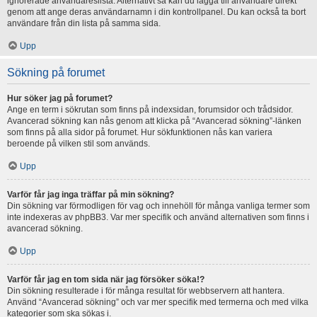
ignorerade användareslista. Alternativt så kan du lägga till användare direkt
genom att ange deras användarnamn i din kontrollpanel. Du kan också ta bort
användare från din lista på samma sida.
Upp
Sökning på forumet
Hur söker jag på forumet?
Ange en term i sökrutan som finns på indexsidan, forumsidor och trådsidor.
Avancerad sökning kan nås genom att klicka på “Avancerad sökning”-länken
som finns på alla sidor på forumet. Hur sökfunktionen nås kan variera
beroende på vilken stil som används.
Upp
Varför får jag inga träffar på min sökning?
Din sökning var förmodligen för vag och innehöll för många vanliga termer som
inte indexeras av phpBB3. Var mer specifik och använd alternativen som finns i
avancerad sökning.
Upp
Varför får jag en tom sida när jag försöker söka!?
Din sökning resulterade i för många resultat för webbservern att hantera.
Använd “Avancerad sökning” och var mer specifik med termerna och med vilka
kategorier som ska sökas i.