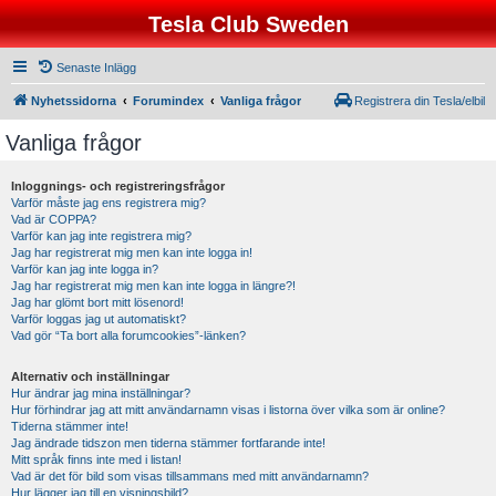
Tesla Club Sweden
Senaste Inlägg
Nyhetssidorna
Forumindex
Vanliga frågor
Registrera din Tesla/elbil
Vanliga frågor
Inloggnings- och registreringsfrågor
Varför måste jag ens registrera mig?
Vad är COPPA?
Varför kan jag inte registrera mig?
Jag har registrerat mig men kan inte logga in!
Varför kan jag inte logga in?
Jag har registrerat mig men kan inte logga in längre?!
Jag har glömt bort mitt lösenord!
Varför loggas jag ut automatiskt?
Vad gör “Ta bort alla forumcookies”-länken?
Alternativ och inställningar
Hur ändrar jag mina inställningar?
Hur förhindrar jag att mitt användarnamn visas i listorna över vilka som är online?
Tiderna stämmer inte!
Jag ändrade tidszon men tiderna stämmer fortfarande inte!
Mitt språk finns inte med i listan!
Vad är det för bild som visas tillsammans med mitt användarnamn?
Hur lägger jag till en visningsbild?