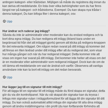
antingen kategori- eller trådsidan. Möjligen så måste du registrera dig innan du
kan skriva ett meddelande. En lista över vilka behörigheter som du har finns
längst ner på kategori- och trådsidorna. Exempel: Du kan skapa nya trådar i
denna kategori, Du kan bifoga filer i denna kategori, osv.
Upp
Hur ändrar och raderar jag inlägg?
Såvida du inte är administratör eller moderator kan du endast redigera och ta
bort dina egna inlägg. Du kan redigera ett inlägg (ibland bara under en
begränsad tid från det att inlägget gjorts) genom att klicka på redigera-knappen
för det relevanta inlägget. Om någon redan svarat på ditt inlägg så kommer det
att finnas en liten textrad under ditt inlägg efter att du redigerat det, som visar
hur många gånger och när du har redigerat inlägget. Detta kommer inte att
visas om ingen har svarat på ditt inlägg. Det kommer inte heller att visas om det
är en moderator eller administratör som redigerat inlägget. Dock kan de om de
vill lämna ett meddelande om vad de ändrat och varför. Observera att vanliga
användare inte kan ta bort ett inlägg om det redan besvarats.
Upp
Hur lägger jag till en signatur till mitt inlägg?
För att lägga till en signatur till ett inlägg måste du först skapa en signatur, detta
gör du via din kontrollpanel. När du väl skapat din signatur kan du kryssa i
Infoga min signatur-rutan i inläggsformuläret för att lägga till din signatur till ditt
inlägg. Du kan också automatiskt alltid infoga din signatur till alla dina inlägg
genom att ändra inställningarna i din profil (du kan fortfarande förhindra att