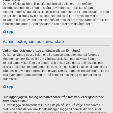
Det var tråkigt att höra. E-postformuläret på detta forum innehåller
säkerhetsrutiner för att kunna spåra användare som skickar sådana
meddelanden, så du bör skicka ett e-postmeddelande till administratören med
en fullständig kopia av e-postmeddelandet du fått. Det är väldigt viktigt att
inkludera e-posthuvudet (detta innehåller detaljer om användaren som skickat
e-postmeddelandet). Administratören kan därefter vidta åtgärder.
Upp
Vänner och ignorerade användare
Vad är vän- och ignorerade användarelistan för något?
Du kan använda dessa listor för att organisera medlemmar på forumet.
Medlemmar som läggs till i din vänskapslista kommer att visas i din
kontrollpanel vilket låter dig snabbt och enkelt visa deras onlinestatus och
skicka personliga meddelanden till dem. Om det stöds i mallen så kan inlägg
från dessa användare också framhävas. Om du lägger till en användare till din
lista över ignorerade användare, så kommer alla inlägg de gör att döljas
automatiskt.
Upp
Hur lägger jag till / tar jag bort användare från min vän- eller ignorerade
användareslista?
Du kan lägga till användare till din lista på två sätt. På varje användares
profilsida finns det en länk för att antingen lägga till dem till din vän- eller