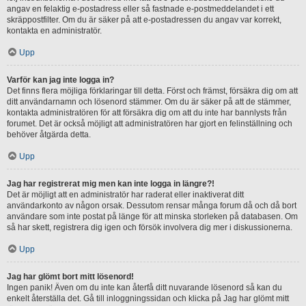
angav en felaktig e-postadress eller så fastnade e-postmeddelandet i ett
skräppostfilter. Om du är säker på att e-postadressen du angav var korrekt,
kontakta en administratör.
Upp
Varför kan jag inte logga in?
Det finns flera möjliga förklaringar till detta. Först och främst, försäkra dig om att
ditt användarnamn och lösenord stämmer. Om du är säker på att de stämmer,
kontakta administratören för att försäkra dig om att du inte har bannlysts från
forumet. Det är också möjligt att administratören har gjort en felinställning och
behöver åtgärda detta.
Upp
Jag har registrerat mig men kan inte logga in längre?!
Det är möjligt att en administratör har raderat eller inaktiverat ditt
användarkonto av någon orsak. Dessutom rensar många forum då och då bort
användare som inte postat på länge för att minska storleken på databasen. Om
så har skett, registrera dig igen och försök involvera dig mer i diskussionerna.
Upp
Jag har glömt bort mitt lösenord!
Ingen panik! Även om du inte kan återfå ditt nuvarande lösenord så kan du
enkelt återställa det. Gå till inloggningssidan och klicka på Jag har glömt mitt