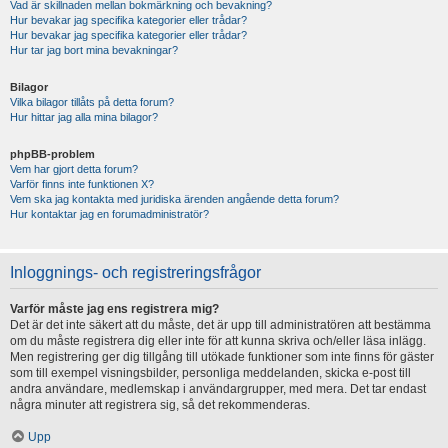
Vad är skillnaden mellan bokmärkning och bevakning?
Hur bevakar jag specifika kategorier eller trådar?
Hur bevakar jag specifika kategorier eller trådar?
Hur tar jag bort mina bevakningar?
Bilagor
Vilka bilagor tillåts på detta forum?
Hur hittar jag alla mina bilagor?
phpBB-problem
Vem har gjort detta forum?
Varför finns inte funktionen X?
Vem ska jag kontakta med juridiska ärenden angående detta forum?
Hur kontaktar jag en forumadministratör?
Inloggnings- och registreringsfrågor
Varför måste jag ens registrera mig?
Det är det inte säkert att du måste, det är upp till administratören att bestämma
om du måste registrera dig eller inte för att kunna skriva och/eller läsa inlägg.
Men registrering ger dig tillgång till utökade funktioner som inte finns för gäster
som till exempel visningsbilder, personliga meddelanden, skicka e-post till
andra användare, medlemskap i användargrupper, med mera. Det tar endast
några minuter att registrera sig, så det rekommenderas.
Upp