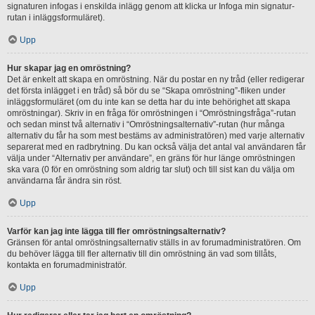
signaturen infogas i enskilda inlägg genom att klicka ur Infoga min signatur-
rutan i inläggsformuläret).
Upp
Hur skapar jag en omröstning?
Det är enkelt att skapa en omröstning. När du postar en ny tråd (eller redigerar
det första inlägget i en tråd) så bör du se “Skapa omröstning”-fliken under
inläggsformuläret (om du inte kan se detta har du inte behörighet att skapa
omröstningar). Skriv in en fråga för omröstningen i “Omröstningsfråga”-rutan
och sedan minst två alternativ i “Omröstningsalternativ”-rutan (hur många
alternativ du får ha som mest bestäms av administratören) med varje alternativ
separerat med en radbrytning. Du kan också välja det antal val användaren får
välja under “Alternativ per användare”, en gräns för hur länge omröstningen
ska vara (0 för en omröstning som aldrig tar slut) och till sist kan du välja om
användarna får ändra sin röst.
Upp
Varför kan jag inte lägga till fler omröstningsalternativ?
Gränsen för antal omröstningsalternativ ställs in av forumadministratören. Om
du behöver lägga till fler alternativ till din omröstning än vad som tillåts,
kontakta en forumadministratör.
Upp