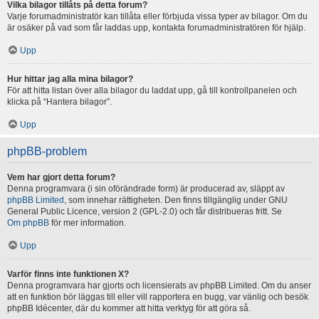
Vilka bilagor tillåts på detta forum?
Varje forumadministratör kan tillåta eller förbjuda vissa typer av bilagor. Om du
är osäker på vad som får laddas upp, kontakta forumadministratören för hjälp.
Upp
Hur hittar jag alla mina bilagor?
För att hitta listan över alla bilagor du laddat upp, gå till kontrollpanelen och
klicka på “Hantera bilagor”.
Upp
phpBB-problem
Vem har gjort detta forum?
Denna programvara (i sin oförändrade form) är producerad av, släppt av
phpBB Limited
, som innehar rättigheten. Den finns tillgänglig under GNU
General Public Licence, version 2 (GPL-2.0) och får distribueras fritt. Se
Om phpBB
för mer information.
Upp
Varför finns inte funktionen X?
Denna programvara har gjorts och licensierats av phpBB Limited. Om du anser
att en funktion bör läggas till eller vill rapportera en bugg, var vänlig och besök
phpBB Idécenter, där du kommer att hitta verktyg för att göra så.