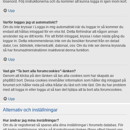
lösenord. Följ instruktionerna och du kommer att kunna logga in igen inom kort.
Upp
Varför loggas jag ut automatiskt?
Om du inte kryssar i Logga in mig automatiskt när du loggar in så kommer du
endast att hållas inloggad för en viss tid. Detta förhindrar att någon annan
använder sig av ditt konto. För att förbli inloggad, kryssa i rutan nästa gång du
loggar in. Detta rekommenderas inte om du besöker forumet från en delad
dator, t.ex. bibliotek, internetcafé, datorsal, osv. Om du inte ser denna kryssruta
så har forumadministratören inaktiverat denna funktion.
Upp
Vad gör “Ta bort alla forumcookies”-länken?
Genom att klicka på den länken så tas alla cookies som har skapats av
phpBB3 bort. Dessa cookies innehåller information som håller dig inloggad på
forumet och håller reda på vilka trådar du läst och inte läst. Om du har problem
med att logga in eller logga ut så kan det hjälpa att ta bort alla forumcookies.
Upp
Alternativ och inställningar
Hur ändrar jag mina inställningar?
Om du är registrerad så sparas alla dina inställningar i forumets databas. För
att ändra inställningar, klicka på Kontrollpanel-länken (finns oftast längst upp