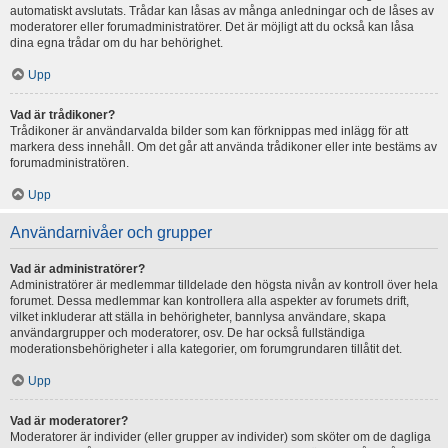
automatiskt avslutats. Trådar kan låsas av många anledningar och de låses av
moderatorer eller forumadministratörer. Det är möjligt att du också kan låsa
dina egna trådar om du har behörighet.
Upp
Vad är trådikoner?
Trådikoner är användarvalda bilder som kan förknippas med inlägg för att
markera dess innehåll. Om det går att använda trådikoner eller inte bestäms av
forumadministratören.
Upp
Användarnivåer och grupper
Vad är administratörer?
Administratörer är medlemmar tilldelade den högsta nivån av kontroll över hela
forumet. Dessa medlemmar kan kontrollera alla aspekter av forumets drift,
vilket inkluderar att ställa in behörigheter, bannlysa användare, skapa
användargrupper och moderatorer, osv. De har också fullständiga
moderationsbehörigheter i alla kategorier, om forumgrundaren tillåtit det.
Upp
Vad är moderatorer?
Moderatorer är individer (eller grupper av individer) som sköter om de dagliga