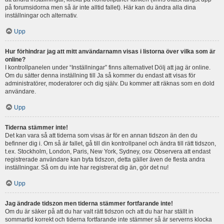
på forumsidorna men så är inte alltid fallet). Här kan du ändra alla dina
inställningar och alternativ.
Upp
Hur förhindrar jag att mitt användarnamn visas i listorna över vilka som är
online?
I kontrollpanelen under “Inställningar” finns alternativet Dölj att jag är online.
Om du sätter denna inställning till Ja så kommer du endast att visas för
administratörer, moderatorer och dig själv. Du kommer att räknas som en dold
användare.
Upp
Tiderna stämmer inte!
Det kan vara så att tiderna som visas är för en annan tidszon än den du
befinner dig i. Om så är fallet, gå till din kontrollpanel och ändra till rätt tidszon,
t.ex. Stockholm, London, Paris, New York, Sydney, osv. Observera att endast
registrerade användare kan byta tidszon, detta gäller även de flesta andra
inställningar. Så om du inte har registrerat dig än, gör det nu!
Upp
Jag ändrade tidszon men tiderna stämmer fortfarande inte!
Om du är säker på att du har valt rätt tidszon och att du har har ställt in
sommartid korrekt och tiderna fortfarande inte stämmer så är serverns klocka