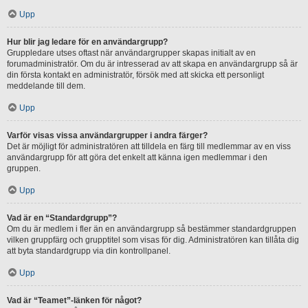
Upp
Hur blir jag ledare för en användargrupp?
Gruppledare utses oftast när användargrupper skapas initialt av en
forumadministratör. Om du är intresserad av att skapa en användargrupp så är
din första kontakt en administratör, försök med att skicka ett personligt
meddelande till dem.
Upp
Varför visas vissa användargrupper i andra färger?
Det är möjligt för administratören att tilldela en färg till medlemmar av en viss
användargrupp för att göra det enkelt att känna igen medlemmar i den
gruppen.
Upp
Vad är en “Standardgrupp”?
Om du är medlem i fler än en användargrupp så bestämmer standardgruppen
vilken gruppfärg och grupptitel som visas för dig. Administratören kan tillåta dig
att byta standardgrupp via din kontrollpanel.
Upp
Vad är “Teamet”-länken för något?