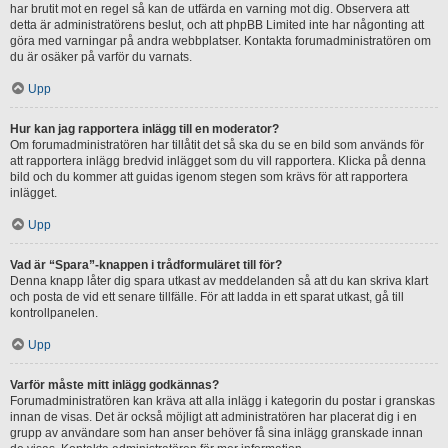
har brutit mot en regel så kan de utfärda en varning mot dig. Observera att
detta är administratörens beslut, och att phpBB Limited inte har någonting att
göra med varningar på andra webbplatser. Kontakta forumadministratören om
du är osäker på varför du varnats.
Upp
Hur kan jag rapportera inlägg till en moderator?
Om forumadministratören har tillåtit det så ska du se en bild som används för
att rapportera inlägg bredvid inlägget som du vill rapportera. Klicka på denna
bild och du kommer att guidas igenom stegen som krävs för att rapportera
inlägget.
Upp
Vad är “Spara”-knappen i trådformuläret till för?
Denna knapp låter dig spara utkast av meddelanden så att du kan skriva klart
och posta de vid ett senare tillfälle. För att ladda in ett sparat utkast, gå till
kontrollpanelen.
Upp
Varför måste mitt inlägg godkännas?
Forumadministratören kan kräva att alla inlägg i kategorin du postar i granskas
innan de visas. Det är också möjligt att administratören har placerat dig i en
grupp av användare som han anser behöver få sina inlägg granskade innan