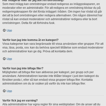
Hur redigerar eller tar jag bort en omröstning?
Som med inlägg kan omröstningar endast redigeras av inläggsskaparen, en
moderator eller en administratör. För att redigera en omröstning klickar du på
redigeringsknappen för det första inlägget i tråden. Om ingen har röstat så går
det att ta bort omröstningen eller redigera alternativen. Om någon däremot har
röstat så kan endast moderatorer och administratörer redigera eller ta bort
omröstningen. Detta för att förhindra fusk.
Upp
Varför kan jag inte komma åt en kategori?
Vissa kategorier kan vara begränsade till vissa användare eller grupper. För att
visa, läsa, posta, osv. kan du behöva speciell tillåtelse som endast moderatorer
och administratörer kan ge dig. Pröva att kontakta dem.
Upp
Varför kan jag inte bifoga filer?
Möjligheten att bifoga filer kan aktiveras per kategori, per grupp och per
användare. Administratören kanske inte tillåter bilagor i just den kategori du
försöker posta i, eller så kan endast vissa grupper bifoga filer. Kontakta
administratören om du är osäker på varför du inte kan bifoga filer.
Upp
Varför fick jag en varning?
Alla administratörer har egna regler för sina webbplatser. Om de anser att du