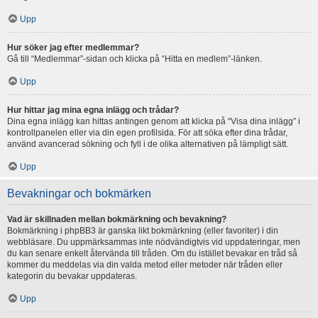
Upp
Hur söker jag efter medlemmar?
Gå till “Medlemmar”-sidan och klicka på “Hitta en medlem”-länken.
Upp
Hur hittar jag mina egna inlägg och trådar?
Dina egna inlägg kan hittas antingen genom att klicka på “Visa dina inlägg” i
kontrollpanelen eller via din egen profilsida. För att söka efter dina trådar,
använd avancerad sökning och fyll i de olika alternativen på lämpligt sätt.
Upp
Bevakningar och bokmärken
Vad är skillnaden mellan bokmärkning och bevakning?
Bokmärkning i phpBB3 är ganska likt bokmärkning (eller favoriter) i din
webbläsare. Du uppmärksammas inte nödvändigtvis vid uppdateringar, men
du kan senare enkelt återvända till tråden. Om du istället bevakar en tråd så
kommer du meddelas via din valda metod eller metoder när tråden eller
kategorin du bevakar uppdateras.
Upp