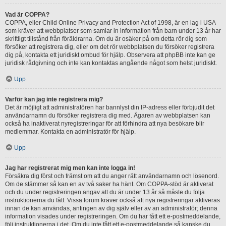
Vad är COPPA?
COPPA, eller Child Online Privacy and Protection Act of 1998, är en lag i USA
som kräver att webbplatser som samlar in information från barn under 13 år har
skriftligt tillstånd från föräldrarna. Om du är osäker på om detta rör dig som
försöker att registrera dig, eller om det rör webbplatsen du försöker registrera
dig på, kontakta ett juridiskt ombud för hjälp. Observera att phpBB inte kan ge
juridisk rådgivning och inte kan kontaktas angående något som helst juridiskt.
Upp
Varför kan jag inte registrera mig?
Det är möjligt att administratören har bannlyst din IP-adress eller förbjudit det
användarnamn du försöker registrera dig med. Ägaren av webbplatsen kan
också ha inaktiverat nyregistreringar för att förhindra att nya besökare blir
medlemmar. Kontakta en administratör för hjälp.
Upp
Jag har registrerat mig men kan inte logga in!
Försäkra dig först och främst om att du anger rätt användarnamn och lösenord.
Om de stämmer så kan en av två saker ha hänt. Om COPPA-stöd är aktiverat
och du under registreringen angav att du är under 13 år så måste du följa
instruktionerna du fått. Vissa forum kräver också att nya registreringar aktiveras
innan de kan användas, antingen av dig själv eller av an administratör; denna
information visades under registreringen. Om du har fått ett e-postmeddelande,
följ instruktionerna i det. Om du inte fått ett e-postmeddelande så kanske du