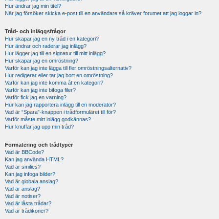
Hur ändrar jag min titel?
När jag försöker skicka e-post till en användare så kräver forumet att jag loggar in?
Tråd- och inläggsfrågor
Hur skapar jag en ny tråd i en kategori?
Hur ändrar och raderar jag inlägg?
Hur lägger jag till en signatur till mitt inlägg?
Hur skapar jag en omröstning?
Varför kan jag inte lägga till fler omröstningsalternativ?
Hur redigerar eller tar jag bort en omröstning?
Varför kan jag inte komma åt en kategori?
Varför kan jag inte bifoga filer?
Varför fick jag en varning?
Hur kan jag rapportera inlägg till en moderator?
Vad är “Spara”-knappen i trådformuläret till för?
Varför måste mitt inlägg godkännas?
Hur knuffar jag upp min tråd?
Formatering och trådtyper
Vad är BBCode?
Kan jag använda HTML?
Vad är smilies?
Kan jag infoga bilder?
Vad är globala anslag?
Vad är anslag?
Vad är notiser?
Vad är låsta trådar?
Vad är trådikoner?