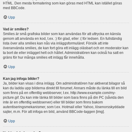
HTML. Den mesta formatering som kan göras med HTML kan istället göras
med BBCode.
Upp
Vad är smilies?
Smilies är små grafiska bilder som kan användas för att uttrycka en känsla
genom att använda en kod, t.ex. :) för glad, eller :( för ledsen. En fullständig
lista över alla smilies kan nås via inläggsformuläret. Försök att inte
överanvända smilies, de kan fort göra ett inlägg oläsbart och en moderator kan
ta bort de eller inlägget helt och hållet. Administratören kan också ha satt en
gräns för hur många smilies ett inlägg får innehålla.
Upp
Kan jag infoga bilder?
Ja, bilder kan visas i dina inlägg. Om administratören har aktiverat bilagor så
kan du ladda upp bilderna direkt till forumet. Annars måste du länka till en bild
som finns på en offentlig webbserver, t.ex. http://www.example.com/my-
picture.gif. Du kan inte länka till bilder som bara finns på din PC (såvida den
inte är en offentlig webbserver) eller till bilder som finns bakom
autentiseringsmekanismer, som t.ex. Hotmail eller Yahoo, lösenorsskyddade
sajter, m.m. För att infoga en bild, använd BBCode-taggen [img].
Upp