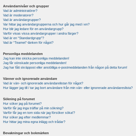
Användarnivåer och grupper
Vad är administratörer?
Vad är moderatorer?
Vad är användargrupper?
Var hittar jag användargrupperna och hur går jag med i en?
Hur blir jag ledare för en användargrupp?
Varför visas vissa användargrupper i andra färger?
Vad är en “Standardgrupp”?
Vad är “Teamet”-länken för något?
Personliga meddelanden
Jag kan inte skicka personliga meddelanden!
Jag får oönskade personliga meddelanden!
Jag har fått skräppost eller anstötliga e-postmeddelanden från någon på detta forum!
Vänner och ignorerade användare
Vad är vän- och ignorerade användarelistan för något?
Hur lägger jag till / tar jag bort användare från min vän- eller ignorerade användareslista?
Sökning på forumet
Hur söker jag på forumet?
Varför får jag inga träffar på min sökning?
Varför får jag en tom sida när jag försöker söka!?
Hur söker jag efter medlemmar?
Hur hittar jag mina egna inlägg och trådar?
Bevakningar och bokmärken