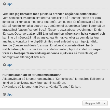
Upp
Vem ska jag kontakta med juridiska ärenden angående detta forum?
Vem som helst av administratörerna som listas på “Teamet”-sidan bör vara
lämpliga att kontakta med dina klagomål. Om du inte får något svar på detta
sätt så kan du kontakta ägaren av domänen eller, om detta forum ligger på en
gratistjänst (såsom Yahoo!, free.fr, f2s.com, osv.), abuse-avdelningen för den
tjänsten. Observera att phpBB Limited
inte har någon som helst kontroll
och
kan inte på något sätt hållas ansvariga för hur, var eller av vem detta forum
används. Kontakta inte phpBB Limited med anledning av något juridiskt
ärende (“cease and desist”, ansvar, förtal, osv.) som
inte direkt berör
webbplatsen phpBB.com. Om du ändå kontaktar phpBB Limited om
någon
form av tredjepartsanvändning av denna mjukvara
så förvänta dig ett
fåordigt svar eller inget svar alls.
Upp
Hur kontaktar jag en forumadministratör?
Alla användar på forumet kan använda "Kontakta oss"-formuläret, ifall denna
funktion är aktiverad utav forumadministratören.
Användare på forumet kan även använda "Teamet"-länken.
Upp
Hoppa till