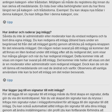
antingen kategori- eller trådsidan. Möjligen så måste du registrera dig innan du
kan skriva ett meddelande. En lista över vilka behörigheter som du har finns
längst ner på kategori- och trådsidorna. Exempel: Du kan skapa nya trådar i
denna kategori, Du kan bifoga filer i denna kategori, osv.
Upp
Hur ändrar och raderar jag inlägg?
Såvida du inte är administratör eller moderator kan du endast redigera och ta
bort dina egna inlägg. Du kan redigera ett inlägg (ibland bara under en
begränsad tid från det att inlägget gjorts) genom att klicka på redigera-knappen
för det relevanta inlägget. Om någon redan svarat på ditt inlägg så kommer det
att finnas en liten textrad under ditt inlägg efter att du redigerat det, som visar
hur många gånger och när du har redigerat inlägget. Detta kommer inte att
visas om ingen har svarat på ditt inlägg. Det kommer inte heller att visas om det
är en moderator eller administratör som redigerat inlägget. Dock kan de om de
vill lämna ett meddelande om vad de ändrat och varför. Observera att vanliga
användare inte kan ta bort ett inlägg om det redan besvarats.
Upp
Hur lägger jag till en signatur till mitt inlägg?
För att lägga till en signatur till ett inlägg måste du först skapa en signatur, detta
gör du via din kontrollpanel. När du väl skapat din signatur kan du kryssa i
Infoga min signatur-rutan i inläggsformuläret för att lägga till din signatur till ditt
inlägg. Du kan också automatiskt alltid infoga din signatur till alla dina inlägg
genom att ändra inställningarna i din profil (du kan fortfarande förhindra att