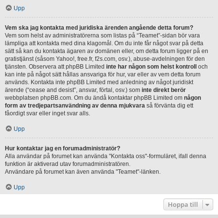
Upp
Vem ska jag kontakta med juridiska ärenden angående detta forum?
Vem som helst av administratörerna som listas på “Teamet”-sidan bör vara
lämpliga att kontakta med dina klagomål. Om du inte får något svar på detta
sätt så kan du kontakta ägaren av domänen eller, om detta forum ligger på en
gratistjänst (såsom Yahoo!, free.fr, f2s.com, osv.), abuse-avdelningen för den
tjänsten. Observera att phpBB Limited
inte har någon som helst kontroll
och
kan inte på något sätt hållas ansvariga för hur, var eller av vem detta forum
används. Kontakta inte phpBB Limited med anledning av något juridiskt
ärende (“cease and desist”, ansvar, förtal, osv.) som
inte direkt berör
webbplatsen phpBB.com. Om du ändå kontaktar phpBB Limited om
någon
form av tredjepartsanvändning av denna mjukvara
så förvänta dig ett
fåordigt svar eller inget svar alls.
Upp
Hur kontaktar jag en forumadministratör?
Alla användar på forumet kan använda "Kontakta oss"-formuläret, ifall denna
funktion är aktiverad utav forumadministratören.
Användare på forumet kan även använda "Teamet"-länken.
Upp
Hoppa till