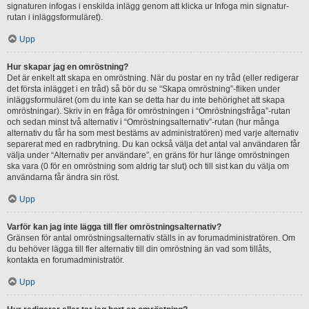
signaturen infogas i enskilda inlägg genom att klicka ur Infoga min signatur-
rutan i inläggsformuläret).
Upp
Hur skapar jag en omröstning?
Det är enkelt att skapa en omröstning. När du postar en ny tråd (eller redigerar
det första inlägget i en tråd) så bör du se “Skapa omröstning”-fliken under
inläggsformuläret (om du inte kan se detta har du inte behörighet att skapa
omröstningar). Skriv in en fråga för omröstningen i “Omröstningsfråga”-rutan
och sedan minst två alternativ i “Omröstningsalternativ”-rutan (hur många
alternativ du får ha som mest bestäms av administratören) med varje alternativ
separerat med en radbrytning. Du kan också välja det antal val användaren får
välja under “Alternativ per användare”, en gräns för hur länge omröstningen
ska vara (0 för en omröstning som aldrig tar slut) och till sist kan du välja om
användarna får ändra sin röst.
Upp
Varför kan jag inte lägga till fler omröstningsalternativ?
Gränsen för antal omröstningsalternativ ställs in av forumadministratören. Om
du behöver lägga till fler alternativ till din omröstning än vad som tillåts,
kontakta en forumadministratör.
Upp