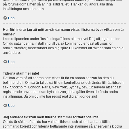
på forumsidorna men så är inte alltid fallet). Här kan du ändra alla dina
inställningar och alternativ.
Upp
Hur förhindrar jag att mitt användarnamn visas i listorna över vilka som är
online?
I kontrollpanelen under “Inställningar” finns alternativet Dölj att jag är online.
Om du sätter denna inställning till Ja så kommer du endast att visas för
administratörer, moderatorer och dig själv. Du kommer att räknas som en dold
användare.
Upp
Tiderna stämmer inte!
Det kan vara så att tiderna som visas är för en annan tidszon än den du
befinner dig i. Om så är fallet, gå till din kontrollpanel och ändra till rätt tidszon,
t.ex. Stockholm, London, Paris, New York, Sydney, osv. Observera att endast
registrerade användare kan byta tidszon, detta gäller även de flesta andra
inställningar. Så om du inte har registrerat dig än, gör det nu!
Upp
Jag ändrade tidszon men tiderna stämmer fortfarande inte!
Om du är säker på att du har valt rätt tidszon och att du har har ställt in
sommartid korrekt och tiderna fortfarande inte stämmer så är serverns klocka