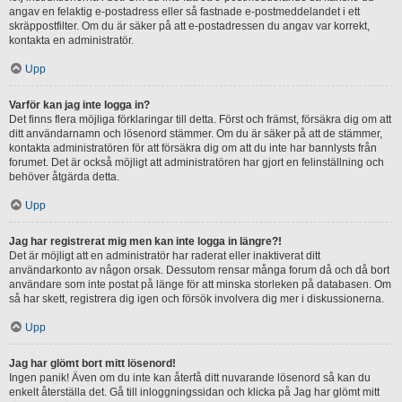
angav en felaktig e-postadress eller så fastnade e-postmeddelandet i ett
skräppostfilter. Om du är säker på att e-postadressen du angav var korrekt,
kontakta en administratör.
Upp
Varför kan jag inte logga in?
Det finns flera möjliga förklaringar till detta. Först och främst, försäkra dig om att
ditt användarnamn och lösenord stämmer. Om du är säker på att de stämmer,
kontakta administratören för att försäkra dig om att du inte har bannlysts från
forumet. Det är också möjligt att administratören har gjort en felinställning och
behöver åtgärda detta.
Upp
Jag har registrerat mig men kan inte logga in längre?!
Det är möjligt att en administratör har raderat eller inaktiverat ditt
användarkonto av någon orsak. Dessutom rensar många forum då och då bort
användare som inte postat på länge för att minska storleken på databasen. Om
så har skett, registrera dig igen och försök involvera dig mer i diskussionerna.
Upp
Jag har glömt bort mitt lösenord!
Ingen panik! Även om du inte kan återfå ditt nuvarande lösenord så kan du
enkelt återställa det. Gå till inloggningssidan och klicka på Jag har glömt mitt