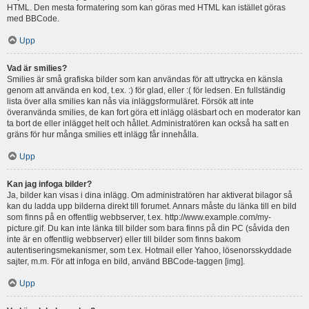
HTML. Den mesta formatering som kan göras med HTML kan istället göras
med BBCode.
Upp
Vad är smilies?
Smilies är små grafiska bilder som kan användas för att uttrycka en känsla
genom att använda en kod, t.ex. :) för glad, eller :( för ledsen. En fullständig
lista över alla smilies kan nås via inläggsformuläret. Försök att inte
överanvända smilies, de kan fort göra ett inlägg oläsbart och en moderator kan
ta bort de eller inlägget helt och hållet. Administratören kan också ha satt en
gräns för hur många smilies ett inlägg får innehålla.
Upp
Kan jag infoga bilder?
Ja, bilder kan visas i dina inlägg. Om administratören har aktiverat bilagor så
kan du ladda upp bilderna direkt till forumet. Annars måste du länka till en bild
som finns på en offentlig webbserver, t.ex. http://www.example.com/my-
picture.gif. Du kan inte länka till bilder som bara finns på din PC (såvida den
inte är en offentlig webbserver) eller till bilder som finns bakom
autentiseringsmekanismer, som t.ex. Hotmail eller Yahoo, lösenorsskyddade
sajter, m.m. För att infoga en bild, använd BBCode-taggen [img].
Upp