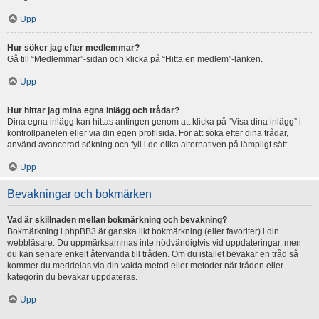
Upp
Hur söker jag efter medlemmar?
Gå till “Medlemmar”-sidan och klicka på “Hitta en medlem”-länken.
Upp
Hur hittar jag mina egna inlägg och trådar?
Dina egna inlägg kan hittas antingen genom att klicka på “Visa dina inlägg” i
kontrollpanelen eller via din egen profilsida. För att söka efter dina trådar,
använd avancerad sökning och fyll i de olika alternativen på lämpligt sätt.
Upp
Bevakningar och bokmärken
Vad är skillnaden mellan bokmärkning och bevakning?
Bokmärkning i phpBB3 är ganska likt bokmärkning (eller favoriter) i din
webbläsare. Du uppmärksammas inte nödvändigtvis vid uppdateringar, men
du kan senare enkelt återvända till tråden. Om du istället bevakar en tråd så
kommer du meddelas via din valda metod eller metoder när tråden eller
kategorin du bevakar uppdateras.
Upp