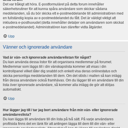
Det var tråkigt att höra. E-postformuläret på detta forum innehåller
säkerhetsrutiner för att kunna spåra användare som skickar sådana
meddelanden, så du bör skicka ett e-postmeddelande till administratören med
en fullständig kopia av e-postmeddelandet du fått. Det är väldigt viktigt att
inkludera e-posthuvudet (detta innehåller detaljer om användaren som skickat
e-postmeddelandet). Administratören kan därefter vidta åtgärder.
Upp
Vänner och ignorerade användare
Vad är vän- och ignorerade användarelistan för något?
Du kan använda dessa listor för att organisera medlemmar på forumet.
Medlemmar som läggs till i din vänskapslista kommer att visas i din
kontrollpanel vilket låter dig snabbt och enkelt visa deras onlinestatus och
skicka personliga meddelanden till dem. Om det stöds i mallen så kan inlägg
från dessa användare också framhävas. Om du lägger till en användare till din
lista över ignorerade användare, så kommer alla inlägg de gör att döljas
automatiskt.
Upp
Hur lägger jag till / tar jag bort användare från min vän- eller ignorerade
användareslista?
Du kan lägga till användare till din lista på två sätt. På varje användares
profilsida finns det en länk för att antingen lägga till dem till din vän- eller