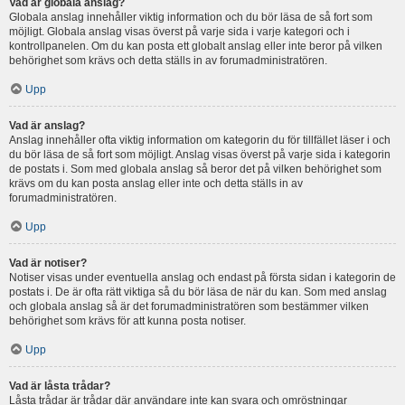
Vad är globala anslag?
Globala anslag innehåller viktig information och du bör läsa de så fort som
möjligt. Globala anslag visas överst på varje sida i varje kategori och i
kontrollpanelen. Om du kan posta ett globalt anslag eller inte beror på vilken
behörighet som krävs och detta ställs in av forumadministratören.
Upp
Vad är anslag?
Anslag innehåller ofta viktig information om kategorin du för tillfället läser i och
du bör läsa de så fort som möjligt. Anslag visas överst på varje sida i kategorin
de postats i. Som med globala anslag så beror det på vilken behörighet som
krävs om du kan posta anslag eller inte och detta ställs in av
forumadministratören.
Upp
Vad är notiser?
Notiser visas under eventuella anslag och endast på första sidan i kategorin de
postats i. De är ofta rätt viktiga så du bör läsa de när du kan. Som med anslag
och globala anslag så är det forumadministratören som bestämmer vilken
behörighet som krävs för att kunna posta notiser.
Upp
Vad är låsta trådar?
Låsta trådar är trådar där användare inte kan svara och omröstningar