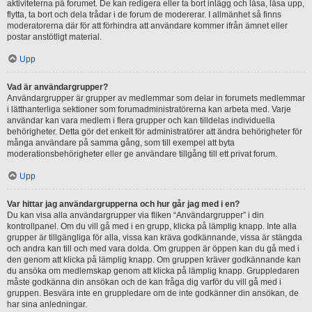
aktiviteterna på forumet. De kan redigera eller ta bort inlägg och låsa, låsa upp,
flytta, ta bort och dela trådar i de forum de modererar. I allmänhet så finns
moderatorerna där för att förhindra att användare kommer ifrån ämnet eller
postar anstötligt material.
Upp
Vad är användargrupper?
Användargrupper är grupper av medlemmar som delar in forumets medlemmar
i lätthanterliga sektioner som forumadministratörerna kan arbeta med. Varje
användar kan vara medlem i flera grupper och kan tilldelas individuella
behörigheter. Detta gör det enkelt för administratörer att ändra behörigheter för
många användare på samma gång, som till exempel att byta
moderationsbehörigheter eller ge användare tillgång till ett privat forum.
Upp
Var hittar jag användargrupperna och hur går jag med i en?
Du kan visa alla användargrupper via fliken “Användargrupper” i din
kontrollpanel. Om du vill gå med i en grupp, klicka på lämplig knapp. Inte alla
grupper är tillgängliga för alla, vissa kan kräva godkännande, vissa är stängda
och andra kan till och med vara dolda. Om gruppen är öppen kan du gå med i
den genom att klicka på lämplig knapp. Om gruppen kräver godkännande kan
du ansöka om medlemskap genom att klicka på lämplig knapp. Gruppledaren
måste godkänna din ansökan och de kan fråga dig varför du vill gå med i
gruppen. Besvära inte en gruppledare om de inte godkänner din ansökan, de
har sina anledningar.