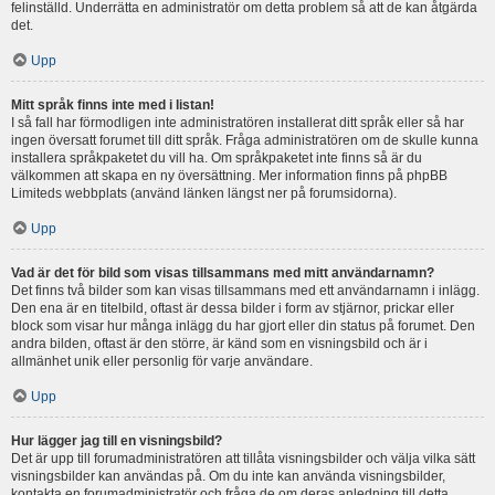
felinställd. Underrätta en administratör om detta problem så att de kan åtgärda
det.
Upp
Mitt språk finns inte med i listan!
I så fall har förmodligen inte administratören installerat ditt språk eller så har
ingen översatt forumet till ditt språk. Fråga administratören om de skulle kunna
installera språkpaketet du vill ha. Om språkpaketet inte finns så är du
välkommen att skapa en ny översättning. Mer information finns på phpBB
Limiteds webbplats (använd länken längst ner på forumsidorna).
Upp
Vad är det för bild som visas tillsammans med mitt användarnamn?
Det finns två bilder som kan visas tillsammans med ett användarnamn i inlägg.
Den ena är en titelbild, oftast är dessa bilder i form av stjärnor, prickar eller
block som visar hur många inlägg du har gjort eller din status på forumet. Den
andra bilden, oftast är den större, är känd som en visningsbild och är i
allmänhet unik eller personlig för varje användare.
Upp
Hur lägger jag till en visningsbild?
Det är upp till forumadministratören att tillåta visningsbilder och välja vilka sätt
visningsbilder kan användas på. Om du inte kan använda visningsbilder,
kontakta en forumadministratör och fråga de om deras anledning till detta.