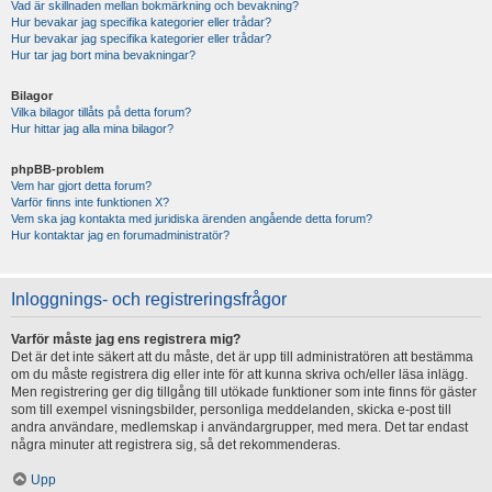
Vad är skillnaden mellan bokmärkning och bevakning?
Hur bevakar jag specifika kategorier eller trådar?
Hur bevakar jag specifika kategorier eller trådar?
Hur tar jag bort mina bevakningar?
Bilagor
Vilka bilagor tillåts på detta forum?
Hur hittar jag alla mina bilagor?
phpBB-problem
Vem har gjort detta forum?
Varför finns inte funktionen X?
Vem ska jag kontakta med juridiska ärenden angående detta forum?
Hur kontaktar jag en forumadministratör?
Inloggnings- och registreringsfrågor
Varför måste jag ens registrera mig?
Det är det inte säkert att du måste, det är upp till administratören att bestämma
om du måste registrera dig eller inte för att kunna skriva och/eller läsa inlägg.
Men registrering ger dig tillgång till utökade funktioner som inte finns för gäster
som till exempel visningsbilder, personliga meddelanden, skicka e-post till
andra användare, medlemskap i användargrupper, med mera. Det tar endast
några minuter att registrera sig, så det rekommenderas.
Upp