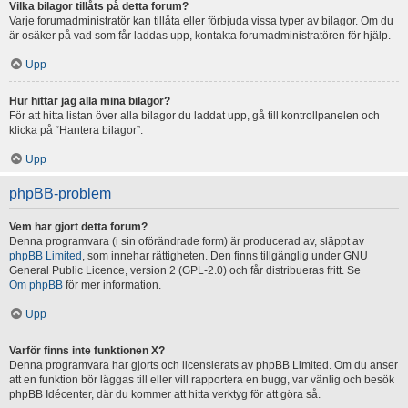
Vilka bilagor tillåts på detta forum?
Varje forumadministratör kan tillåta eller förbjuda vissa typer av bilagor. Om du
är osäker på vad som får laddas upp, kontakta forumadministratören för hjälp.
Upp
Hur hittar jag alla mina bilagor?
För att hitta listan över alla bilagor du laddat upp, gå till kontrollpanelen och
klicka på “Hantera bilagor”.
Upp
phpBB-problem
Vem har gjort detta forum?
Denna programvara (i sin oförändrade form) är producerad av, släppt av
phpBB Limited
, som innehar rättigheten. Den finns tillgänglig under GNU
General Public Licence, version 2 (GPL-2.0) och får distribueras fritt. Se
Om phpBB
för mer information.
Upp
Varför finns inte funktionen X?
Denna programvara har gjorts och licensierats av phpBB Limited. Om du anser
att en funktion bör läggas till eller vill rapportera en bugg, var vänlig och besök
phpBB Idécenter, där du kommer att hitta verktyg för att göra så.