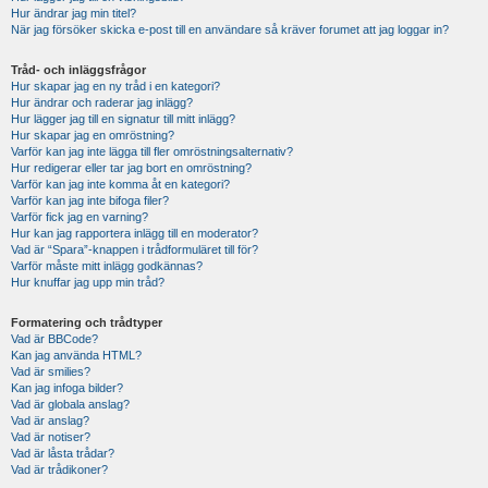
Hur ändrar jag min titel?
När jag försöker skicka e-post till en användare så kräver forumet att jag loggar in?
Tråd- och inläggsfrågor
Hur skapar jag en ny tråd i en kategori?
Hur ändrar och raderar jag inlägg?
Hur lägger jag till en signatur till mitt inlägg?
Hur skapar jag en omröstning?
Varför kan jag inte lägga till fler omröstningsalternativ?
Hur redigerar eller tar jag bort en omröstning?
Varför kan jag inte komma åt en kategori?
Varför kan jag inte bifoga filer?
Varför fick jag en varning?
Hur kan jag rapportera inlägg till en moderator?
Vad är “Spara”-knappen i trådformuläret till för?
Varför måste mitt inlägg godkännas?
Hur knuffar jag upp min tråd?
Formatering och trådtyper
Vad är BBCode?
Kan jag använda HTML?
Vad är smilies?
Kan jag infoga bilder?
Vad är globala anslag?
Vad är anslag?
Vad är notiser?
Vad är låsta trådar?
Vad är trådikoner?