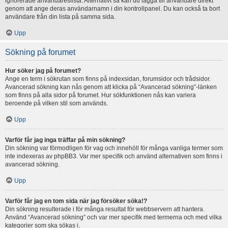
ignorerade användareslista. Alternativt så kan du lägga till användare direkt
genom att ange deras användarnamn i din kontrollpanel. Du kan också ta bort
användare från din lista på samma sida.
Upp
Sökning på forumet
Hur söker jag på forumet?
Ange en term i sökrutan som finns på indexsidan, forumsidor och trådsidor.
Avancerad sökning kan nås genom att klicka på “Avancerad sökning”-länken
som finns på alla sidor på forumet. Hur sökfunktionen nås kan variera
beroende på vilken stil som används.
Upp
Varför får jag inga träffar på min sökning?
Din sökning var förmodligen för vag och innehöll för många vanliga termer som
inte indexeras av phpBB3. Var mer specifik och använd alternativen som finns i
avancerad sökning.
Upp
Varför får jag en tom sida när jag försöker söka!?
Din sökning resulterade i för många resultat för webbservern att hantera.
Använd “Avancerad sökning” och var mer specifik med termerna och med vilka
kategorier som ska sökas i.