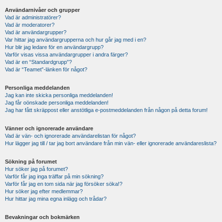
Användarnivåer och grupper
Vad är administratörer?
Vad är moderatorer?
Vad är användargrupper?
Var hittar jag användargrupperna och hur går jag med i en?
Hur blir jag ledare för en användargrupp?
Varför visas vissa användargrupper i andra färger?
Vad är en “Standardgrupp”?
Vad är “Teamet”-länken för något?
Personliga meddelanden
Jag kan inte skicka personliga meddelanden!
Jag får oönskade personliga meddelanden!
Jag har fått skräppost eller anstötliga e-postmeddelanden från någon på detta forum!
Vänner och ignorerade användare
Vad är vän- och ignorerade användarelistan för något?
Hur lägger jag till / tar jag bort användare från min vän- eller ignorerade användareslista?
Sökning på forumet
Hur söker jag på forumet?
Varför får jag inga träffar på min sökning?
Varför får jag en tom sida när jag försöker söka!?
Hur söker jag efter medlemmar?
Hur hittar jag mina egna inlägg och trådar?
Bevakningar och bokmärken