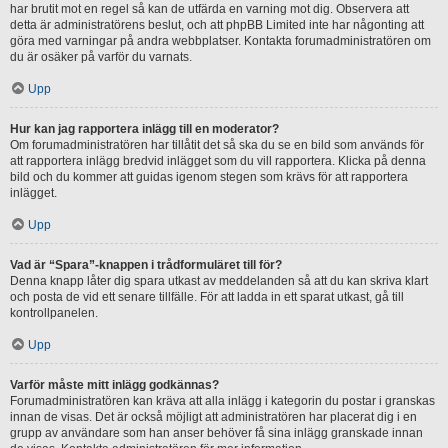
har brutit mot en regel så kan de utfärda en varning mot dig. Observera att
detta är administratörens beslut, och att phpBB Limited inte har någonting att
göra med varningar på andra webbplatser. Kontakta forumadministratören om
du är osäker på varför du varnats.
Upp
Hur kan jag rapportera inlägg till en moderator?
Om forumadministratören har tillåtit det så ska du se en bild som används för
att rapportera inlägg bredvid inlägget som du vill rapportera. Klicka på denna
bild och du kommer att guidas igenom stegen som krävs för att rapportera
inlägget.
Upp
Vad är “Spara”-knappen i trådformuläret till för?
Denna knapp låter dig spara utkast av meddelanden så att du kan skriva klart
och posta de vid ett senare tillfälle. För att ladda in ett sparat utkast, gå till
kontrollpanelen.
Upp
Varför måste mitt inlägg godkännas?
Forumadministratören kan kräva att alla inlägg i kategorin du postar i granskas
innan de visas. Det är också möjligt att administratören har placerat dig i en
grupp av användare som han anser behöver få sina inlägg granskade innan