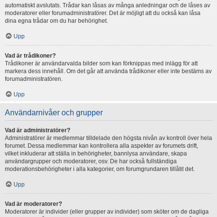
automatiskt avslutats. Trådar kan låsas av många anledningar och de låses av
moderatorer eller forumadministratörer. Det är möjligt att du också kan låsa
dina egna trådar om du har behörighet.
Upp
Vad är trådikoner?
Trådikoner är användarvalda bilder som kan förknippas med inlägg för att
markera dess innehåll. Om det går att använda trådikoner eller inte bestäms av
forumadministratören.
Upp
Användarnivåer och grupper
Vad är administratörer?
Administratörer är medlemmar tilldelade den högsta nivån av kontroll över hela
forumet. Dessa medlemmar kan kontrollera alla aspekter av forumets drift,
vilket inkluderar att ställa in behörigheter, bannlysa användare, skapa
användargrupper och moderatorer, osv. De har också fullständiga
moderationsbehörigheter i alla kategorier, om forumgrundaren tillåtit det.
Upp
Vad är moderatorer?
Moderatorer är individer (eller grupper av individer) som sköter om de dagliga