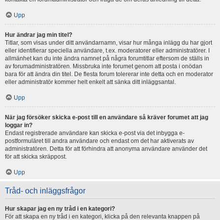
Upp
Hur ändrar jag min titel?
Titlar, som visas under ditt användarnamn, visar hur många inlägg du har gjort
eller identifierar speciella användare, t.ex. moderatorer eller administratörer. I
allmänhet kan du inte ändra namnet på några forumtitlar eftersom de ställs in
av forumadministratören. Missbruka inte forumet genom att posta i onödan
bara för att ändra din titel. De flesta forum tolererar inte detta och en moderator
eller administratör kommer helt enkelt att sänka ditt inläggsantal.
Upp
När jag försöker skicka e-post till en användare så kräver forumet att jag
loggar in?
Endast registrerade användare kan skicka e-post via det inbygga e-
postformuläret till andra användare och endast om det har aktiverats av
administratören. Detta för att förhindra att anonyma användare använder det
för att skicka skräppost.
Upp
Tråd- och inläggsfrågor
Hur skapar jag en ny tråd i en kategori?
För att skapa en ny tråd i en kategori, klicka på den relevanta knappen på