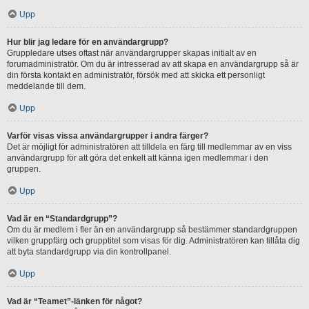
Upp
Hur blir jag ledare för en användargrupp?
Gruppledare utses oftast när användargrupper skapas initialt av en
forumadministratör. Om du är intresserad av att skapa en användargrupp så är
din första kontakt en administratör, försök med att skicka ett personligt
meddelande till dem.
Upp
Varför visas vissa användargrupper i andra färger?
Det är möjligt för administratören att tilldela en färg till medlemmar av en viss
användargrupp för att göra det enkelt att känna igen medlemmar i den
gruppen.
Upp
Vad är en “Standardgrupp”?
Om du är medlem i fler än en användargrupp så bestämmer standardgruppen
vilken gruppfärg och grupptitel som visas för dig. Administratören kan tillåta dig
att byta standardgrupp via din kontrollpanel.
Upp
Vad är “Teamet”-länken för något?