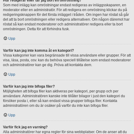
Hur redigerar eller tar jag bort en omröstning?
Som med inlägg kan omröstningar endast redigeras av inläggsskaparen, en
moderator eller en administratör. För att redigera en omröstning klickar du på
redigeringsknappen för det första inlägget i tråden. Om ingen har röstat så går
det att ta bort omröstningen eller redigera alternativen. Om någon däremot har
röstat så kan endast moderatorer och administratörer redigera eller ta bort
omröstningen. Detta för att förhindra fusk.
Upp
Varför kan jag inte komma åt en kategori?
Vissa kategorier kan vara begränsade till vissa användare eller grupper. För att
visa, läsa, posta, osv. kan du behöva speciell tillåtelse som endast moderatorer
och administratörer kan ge dig. Pröva att kontakta dem.
Upp
Varför kan jag inte bifoga filer?
Möjligheten att bifoga filer kan aktiveras per kategori, per grupp och per
användare. Administratören kanske inte tillåter bilagor i just den kategori du
försöker posta i, eller så kan endast vissa grupper bifoga filer. Kontakta
administratören om du är osäker på varför du inte kan bifoga filer.
Upp
Varför fick jag en varning?
Alla administratörer har egna regler för sina webbplatser. Om de anser att du