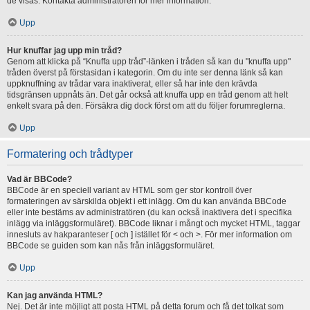
de visas. Kontakta administratören för mer information.
Upp
Hur knuffar jag upp min tråd?
Genom att klicka på “Knuffa upp tråd”-länken i tråden så kan du "knuffa upp"
tråden överst på förstasidan i kategorin. Om du inte ser denna länk så kan
uppknuffning av trådar vara inaktiverat, eller så har inte den krävda
tidsgränsen uppnåts än. Det går också att knuffa upp en tråd genom att helt
enkelt svara på den. Försäkra dig dock först om att du följer forumreglerna.
Upp
Formatering och trådtyper
Vad är BBCode?
BBCode är en speciell variant av HTML som ger stor kontroll över
formateringen av särskilda objekt i ett inlägg. Om du kan använda BBCode
eller inte bestäms av administratören (du kan också inaktivera det i specifika
inlägg via inläggsformuläret). BBCode liknar i mångt och mycket HTML, taggar
innesluts av hakparanteser [ och ] istället för < och >. För mer information om
BBCode se guiden som kan nås från inläggsformuläret.
Upp
Kan jag använda HTML?
Nej. Det är inte möjligt att posta HTML på detta forum och få det tolkat som