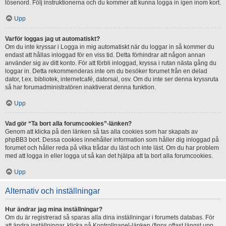
lösenord. Följ instruktionerna och du kommer att kunna logga in igen inom kort.
Upp
Varför loggas jag ut automatiskt?
Om du inte kryssar i Logga in mig automatiskt när du loggar in så kommer du
endast att hållas inloggad för en viss tid. Detta förhindrar att någon annan
använder sig av ditt konto. För att förbli inloggad, kryssa i rutan nästa gång du
loggar in. Detta rekommenderas inte om du besöker forumet från en delad
dator, t.ex. bibliotek, internetcafé, datorsal, osv. Om du inte ser denna kryssruta
så har forumadministratören inaktiverat denna funktion.
Upp
Vad gör “Ta bort alla forumcookies”-länken?
Genom att klicka på den länken så tas alla cookies som har skapats av
phpBB3 bort. Dessa cookies innehåller information som håller dig inloggad på
forumet och håller reda på vilka trådar du läst och inte läst. Om du har problem
med att logga in eller logga ut så kan det hjälpa att ta bort alla forumcookies.
Upp
Alternativ och inställningar
Hur ändrar jag mina inställningar?
Om du är registrerad så sparas alla dina inställningar i forumets databas. För
att ändra inställningar, klicka på Kontrollpanel-länken (finns oftast längst upp