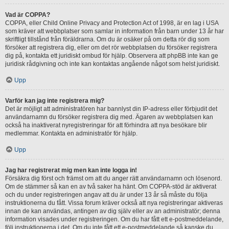
Vad är COPPA?
COPPA, eller Child Online Privacy and Protection Act of 1998, är en lag i USA
som kräver att webbplatser som samlar in information från barn under 13 år har
skriftligt tillstånd från föräldrarna. Om du är osäker på om detta rör dig som
försöker att registrera dig, eller om det rör webbplatsen du försöker registrera
dig på, kontakta ett juridiskt ombud för hjälp. Observera att phpBB inte kan ge
juridisk rådgivning och inte kan kontaktas angående något som helst juridiskt.
Upp
Varför kan jag inte registrera mig?
Det är möjligt att administratören har bannlyst din IP-adress eller förbjudit det
användarnamn du försöker registrera dig med. Ägaren av webbplatsen kan
också ha inaktiverat nyregistreringar för att förhindra att nya besökare blir
medlemmar. Kontakta en administratör för hjälp.
Upp
Jag har registrerat mig men kan inte logga in!
Försäkra dig först och främst om att du anger rätt användarnamn och lösenord.
Om de stämmer så kan en av två saker ha hänt. Om COPPA-stöd är aktiverat
och du under registreringen angav att du är under 13 år så måste du följa
instruktionerna du fått. Vissa forum kräver också att nya registreringar aktiveras
innan de kan användas, antingen av dig själv eller av an administratör; denna
information visades under registreringen. Om du har fått ett e-postmeddelande,
följ instruktionerna i det. Om du inte fått ett e-postmeddelande så kanske du