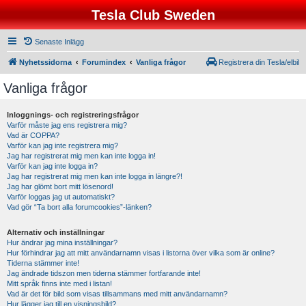
Tesla Club Sweden
Senaste Inlägg
Nyhetssidorna
Forumindex
Vanliga frågor
Registrera din Tesla/elbil
Vanliga frågor
Inloggnings- och registreringsfrågor
Varför måste jag ens registrera mig?
Vad är COPPA?
Varför kan jag inte registrera mig?
Jag har registrerat mig men kan inte logga in!
Varför kan jag inte logga in?
Jag har registrerat mig men kan inte logga in längre?!
Jag har glömt bort mitt lösenord!
Varför loggas jag ut automatiskt?
Vad gör “Ta bort alla forumcookies”-länken?
Alternativ och inställningar
Hur ändrar jag mina inställningar?
Hur förhindrar jag att mitt användarnamn visas i listorna över vilka som är online?
Tiderna stämmer inte!
Jag ändrade tidszon men tiderna stämmer fortfarande inte!
Mitt språk finns inte med i listan!
Vad är det för bild som visas tillsammans med mitt användarnamn?
Hur lägger jag till en visningsbild?