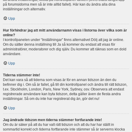
på forumsidorna men så är inte alltid fallet). Här kan du ändra alla dina
inställningar och alternativ.
Upp
Hur förhindrar jag att mitt användarnamn visas i listorna över vilka som är
online?
I kontrollpanelen under “Inställningar” finns alternativet Dölj att jag är online.
Om du sätter denna inställning till Ja så kommer du endast att visas för
administratörer, moderatorer och dig själv. Du kommer att räknas som en dold
användare.
Upp
Tiderna stämmer inte!
Det kan vara så att tiderna som visas är för en annan tidszon än den du
befinner dig i. Om så är fallet, gå till din kontrollpanel och ändra till rätt tidszon,
t.ex. Stockholm, London, Paris, New York, Sydney, osv. Observera att endast
registrerade användare kan byta tidszon, detta gäller även de flesta andra
inställningar. Så om du inte har registrerat dig än, gör det nu!
Upp
Jag ändrade tidszon men tiderna stämmer fortfarande inte!
Om du är säker på att du har valt rätt tidszon och att du har har ställt in
sommartid korrekt och tiderna fortfarande inte stämmer så är serverns klocka