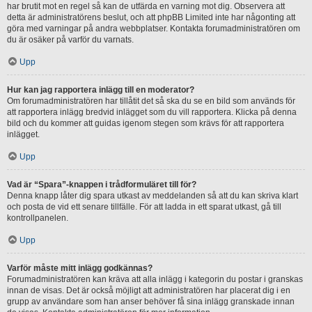
har brutit mot en regel så kan de utfärda en varning mot dig. Observera att
detta är administratörens beslut, och att phpBB Limited inte har någonting att
göra med varningar på andra webbplatser. Kontakta forumadministratören om
du är osäker på varför du varnats.
Upp
Hur kan jag rapportera inlägg till en moderator?
Om forumadministratören har tillåtit det så ska du se en bild som används för
att rapportera inlägg bredvid inlägget som du vill rapportera. Klicka på denna
bild och du kommer att guidas igenom stegen som krävs för att rapportera
inlägget.
Upp
Vad är “Spara”-knappen i trådformuläret till för?
Denna knapp låter dig spara utkast av meddelanden så att du kan skriva klart
och posta de vid ett senare tillfälle. För att ladda in ett sparat utkast, gå till
kontrollpanelen.
Upp
Varför måste mitt inlägg godkännas?
Forumadministratören kan kräva att alla inlägg i kategorin du postar i granskas
innan de visas. Det är också möjligt att administratören har placerat dig i en
grupp av användare som han anser behöver få sina inlägg granskade innan