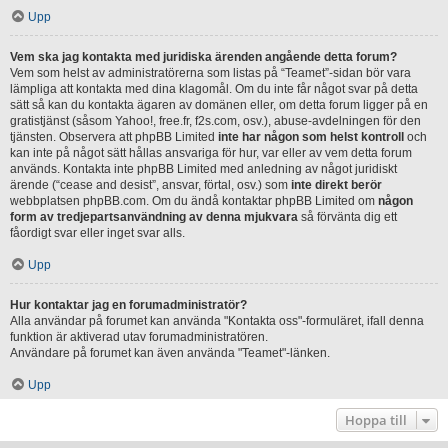
Upp
Vem ska jag kontakta med juridiska ärenden angående detta forum?
Vem som helst av administratörerna som listas på “Teamet”-sidan bör vara
lämpliga att kontakta med dina klagomål. Om du inte får något svar på detta
sätt så kan du kontakta ägaren av domänen eller, om detta forum ligger på en
gratistjänst (såsom Yahoo!, free.fr, f2s.com, osv.), abuse-avdelningen för den
tjänsten. Observera att phpBB Limited
inte har någon som helst kontroll
och
kan inte på något sätt hållas ansvariga för hur, var eller av vem detta forum
används. Kontakta inte phpBB Limited med anledning av något juridiskt
ärende (“cease and desist”, ansvar, förtal, osv.) som
inte direkt berör
webbplatsen phpBB.com. Om du ändå kontaktar phpBB Limited om
någon
form av tredjepartsanvändning av denna mjukvara
så förvänta dig ett
fåordigt svar eller inget svar alls.
Upp
Hur kontaktar jag en forumadministratör?
Alla användar på forumet kan använda "Kontakta oss"-formuläret, ifall denna
funktion är aktiverad utav forumadministratören.
Användare på forumet kan även använda "Teamet"-länken.
Upp
Hoppa till