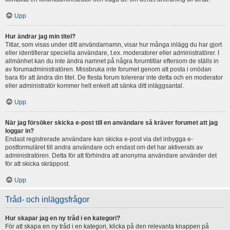
Upp
Hur ändrar jag min titel?
Titlar, som visas under ditt användarnamn, visar hur många inlägg du har gjort
eller identifierar speciella användare, t.ex. moderatorer eller administratörer. I
allmänhet kan du inte ändra namnet på några forumtitlar eftersom de ställs in
av forumadministratören. Missbruka inte forumet genom att posta i onödan
bara för att ändra din titel. De flesta forum tolererar inte detta och en moderator
eller administratör kommer helt enkelt att sänka ditt inläggsantal.
Upp
När jag försöker skicka e-post till en användare så kräver forumet att jag
loggar in?
Endast registrerade användare kan skicka e-post via det inbygga e-
postformuläret till andra användare och endast om det har aktiverats av
administratören. Detta för att förhindra att anonyma användare använder det
för att skicka skräppost.
Upp
Tråd- och inläggsfrågor
Hur skapar jag en ny tråd i en kategori?
För att skapa en ny tråd i en kategori, klicka på den relevanta knappen på