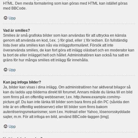
HTML. Den mesta formatering som kan göras med HTML kan istället göras
med BBCode.
Upp
Vad är smilies?
Smilies är små grafiska bilder som kan användas för att uttrycka en känsla
genom att använda en kod, t.ex. :) för glad, eller :( för ledsen. En fullständig
lista över alla smilies kan nås via inläggsformuläret. Försök att inte
överanvända smilies, de kan fort göra ett inlägg oläsbart och en moderator kan
ta bort de eller inlägget helt och hållet. Administratören kan också ha satt en
gräns för hur många smilies ett inlägg får innehålla.
Upp
Kan jag infoga bilder?
Ja, bilder kan visas i dina inlägg. Om administratören har aktiverat bilagor så
kan du ladda upp bilderna direkt till forumet. Annars måste du länka till en bild
som finns på en offentlig webbserver, t.ex. http://www.example.com/my-
picture.gif. Du kan inte länka till bilder som bara finns på din PC (såvida den
inte är en offentlig webbserver) eller till bilder som finns bakom
autentiseringsmekanismer, som t.ex. Hotmail eller Yahoo, lösenorsskyddade
sajter, m.m. För att infoga en bild, använd BBCode-taggen [img].
Upp