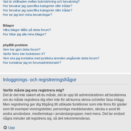
Vad är skillnaden mellan bokmärkning och bevakning?
Hur bevakar jag specifika kategorier eller trådar?
Hur bevakar jag specifika kategorier eller trådar?
Hur tar jag bort mina bevakningar?
Bilagor
Vilka bilagor tillåts på detta forum?
Hur hittar jag alla mina bilagor?
phpBB-problem
Vem har gjort detta forum?
Varför finns inte funktionen X?
Vem ska jag kontakta med juridiska ärenden angående detta forum?
Hur kontaktar jag en forumadministratör?
Inloggnings- och registreringsfrågor
Varför måste jag ens registrera mig?
Det är det inte säkert att du måste, det är upp till administratören att bestämma
om du måste registrera dig eller inte för att kunna skriva och/eller läsa inlägg.
Men registrering ger dig tillgång till utökade funktioner som inte finns för gäster
som till exempel visningsbilder, personliga meddelanden, skicka e-post till
andra användare, medlemskap i användargrupper, med mera. Det tar endast
några minuter att registrera sig, så det rekommenderas.
Upp