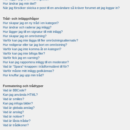
Hur ändrar jag min titel?
När jag försöker skicka e-post till en användare så kräver forumet att jag loggar in?
Tråd- och inläggsfrågor
Hur skapar jag en ny tråd i en kategori?
Hur ändrar och raderar jag inlägg?
Hur lägger jag till en signatur till mitt inlägg?
Hur skapar jag en omröstning?
Varför kan jag inte lägga till fler omröstningsalternativ?
Hur redigerar eller tar jag bort en omröstning?
Varför kan jag inte komma åt en kategori?
Varför kan jag inte bifoga filer?
Varför fick jag en varning?
Hur kan jag rapportera inlägg till en moderator?
Vad är “Spara”-knappen i trådformuläret till för?
Varför måste mitt inlägg godkännas?
Hur knuffar jag upp min tråd?
Formatering och trådtyper
Vad är BBCode?
Kan jag använda HTML?
Vad är smilies?
Kan jag infoga bilder?
Vad är globala anslag?
Vad är anslag?
Vad är notiser?
Vad är låsta trådar?
Vad är trådikoner?