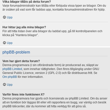
Vilka bilagor tillåts på detta forum?
Varje forumadministratör kan tillåta eller förbjuda vissa typer av bilagor. Om du
är osäker på vad som får laddas upp, kontakta forumadministratören för hjälp.
Upp
Hur hittar jag alla mina bilagor?
För att hitta listan över alla bilagor du laddat upp, gå till kontrollpanelen och
klicka på “Hantera bilagor”.
Upp
phpBB-problem
Vem har gjort detta forum?
Denna programvara (i sin oförändrade form) är producerad av, släppt av
phpBB Limited
, som innehar rättigheten. Den finns tillgänglig under GNU
General Public Licence, version 2 (GPL-2.0) och får distribueras fritt. Se
Om phpBB
för mer information.
Upp
Varför finns inte funktionen X?
Denna programvara har gjorts och licensierats av phpBB Limited. Om du anser
att en funktion bör läggas till eller vill rapportera en bugg, var vänlig och besök
phpBB Idécenter, där du kommer att hitta verktyg för att göra så.