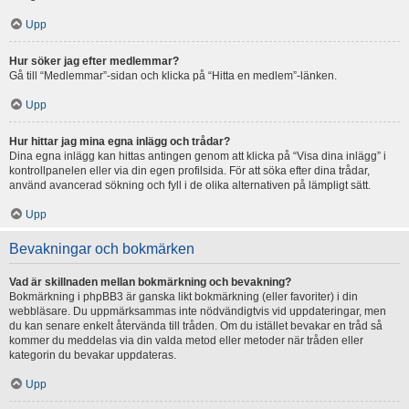
Upp
Hur söker jag efter medlemmar?
Gå till “Medlemmar”-sidan och klicka på “Hitta en medlem”-länken.
Upp
Hur hittar jag mina egna inlägg och trådar?
Dina egna inlägg kan hittas antingen genom att klicka på “Visa dina inlägg” i
kontrollpanelen eller via din egen profilsida. För att söka efter dina trådar,
använd avancerad sökning och fyll i de olika alternativen på lämpligt sätt.
Upp
Bevakningar och bokmärken
Vad är skillnaden mellan bokmärkning och bevakning?
Bokmärkning i phpBB3 är ganska likt bokmärkning (eller favoriter) i din
webbläsare. Du uppmärksammas inte nödvändigtvis vid uppdateringar, men
du kan senare enkelt återvända till tråden. Om du istället bevakar en tråd så
kommer du meddelas via din valda metod eller metoder när tråden eller
kategorin du bevakar uppdateras.
Upp