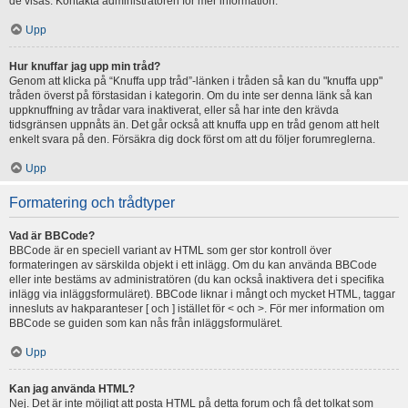
de visas. Kontakta administratören för mer information.
Upp
Hur knuffar jag upp min tråd?
Genom att klicka på “Knuffa upp tråd”-länken i tråden så kan du "knuffa upp"
tråden överst på förstasidan i kategorin. Om du inte ser denna länk så kan
uppknuffning av trådar vara inaktiverat, eller så har inte den krävda
tidsgränsen uppnåts än. Det går också att knuffa upp en tråd genom att helt
enkelt svara på den. Försäkra dig dock först om att du följer forumreglerna.
Upp
Formatering och trådtyper
Vad är BBCode?
BBCode är en speciell variant av HTML som ger stor kontroll över
formateringen av särskilda objekt i ett inlägg. Om du kan använda BBCode
eller inte bestäms av administratören (du kan också inaktivera det i specifika
inlägg via inläggsformuläret). BBCode liknar i mångt och mycket HTML, taggar
innesluts av hakparanteser [ och ] istället för < och >. För mer information om
BBCode se guiden som kan nås från inläggsformuläret.
Upp
Kan jag använda HTML?
Nej. Det är inte möjligt att posta HTML på detta forum och få det tolkat som