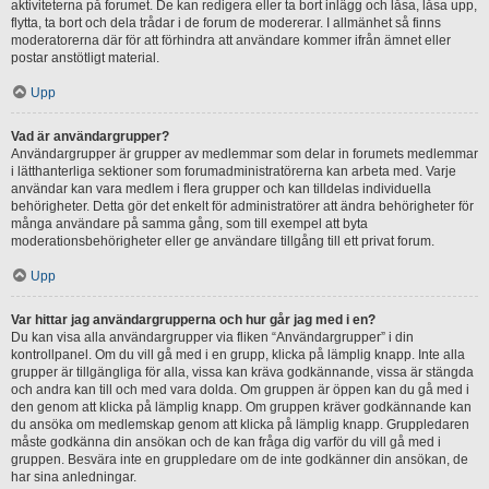
aktiviteterna på forumet. De kan redigera eller ta bort inlägg och låsa, låsa upp,
flytta, ta bort och dela trådar i de forum de modererar. I allmänhet så finns
moderatorerna där för att förhindra att användare kommer ifrån ämnet eller
postar anstötligt material.
Upp
Vad är användargrupper?
Användargrupper är grupper av medlemmar som delar in forumets medlemmar
i lätthanterliga sektioner som forumadministratörerna kan arbeta med. Varje
användar kan vara medlem i flera grupper och kan tilldelas individuella
behörigheter. Detta gör det enkelt för administratörer att ändra behörigheter för
många användare på samma gång, som till exempel att byta
moderationsbehörigheter eller ge användare tillgång till ett privat forum.
Upp
Var hittar jag användargrupperna och hur går jag med i en?
Du kan visa alla användargrupper via fliken “Användargrupper” i din
kontrollpanel. Om du vill gå med i en grupp, klicka på lämplig knapp. Inte alla
grupper är tillgängliga för alla, vissa kan kräva godkännande, vissa är stängda
och andra kan till och med vara dolda. Om gruppen är öppen kan du gå med i
den genom att klicka på lämplig knapp. Om gruppen kräver godkännande kan
du ansöka om medlemskap genom att klicka på lämplig knapp. Gruppledaren
måste godkänna din ansökan och de kan fråga dig varför du vill gå med i
gruppen. Besvära inte en gruppledare om de inte godkänner din ansökan, de
har sina anledningar.