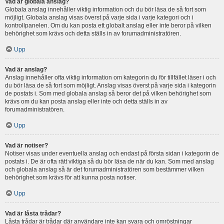
Vad är globala anslag?
Globala anslag innehåller viktig information och du bör läsa de så fort som
möjligt. Globala anslag visas överst på varje sida i varje kategori och i
kontrollpanelen. Om du kan posta ett globalt anslag eller inte beror på vilken
behörighet som krävs och detta ställs in av forumadministratören.
Upp
Vad är anslag?
Anslag innehåller ofta viktig information om kategorin du för tillfället läser i och
du bör läsa de så fort som möjligt. Anslag visas överst på varje sida i kategorin
de postats i. Som med globala anslag så beror det på vilken behörighet som
krävs om du kan posta anslag eller inte och detta ställs in av
forumadministratören.
Upp
Vad är notiser?
Notiser visas under eventuella anslag och endast på första sidan i kategorin de
postats i. De är ofta rätt viktiga så du bör läsa de när du kan. Som med anslag
och globala anslag så är det forumadministratören som bestämmer vilken
behörighet som krävs för att kunna posta notiser.
Upp
Vad är låsta trådar?
Låsta trådar är trådar där användare inte kan svara och omröstningar