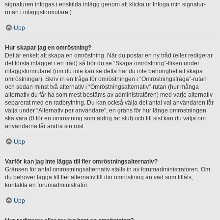
signaturen infogas i enskilda inlägg genom att klicka ur Infoga min signatur-
rutan i inläggsformuläret).
Upp
Hur skapar jag en omröstning?
Det är enkelt att skapa en omröstning. När du postar en ny tråd (eller redigerar
det första inlägget i en tråd) så bör du se “Skapa omröstning”-fliken under
inläggsformuläret (om du inte kan se detta har du inte behörighet att skapa
omröstningar). Skriv in en fråga för omröstningen i “Omröstningsfråga”-rutan
och sedan minst två alternativ i “Omröstningsalternativ”-rutan (hur många
alternativ du får ha som mest bestäms av administratören) med varje alternativ
separerat med en radbrytning. Du kan också välja det antal val användaren får
välja under “Alternativ per användare”, en gräns för hur länge omröstningen
ska vara (0 för en omröstning som aldrig tar slut) och till sist kan du välja om
användarna får ändra sin röst.
Upp
Varför kan jag inte lägga till fler omröstningsalternativ?
Gränsen för antal omröstningsalternativ ställs in av forumadministratören. Om
du behöver lägga till fler alternativ till din omröstning än vad som tillåts,
kontakta en forumadministratör.
Upp