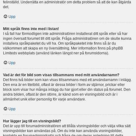
felinställd. Underrätta en administratör om detta problem så att de kan åtgärda
det.
Upp
Mitt språk finns inte med i listan!
I så fall har förmodligen inte administratören installerat ditt språk eller så har
ingen översatt forumet till ditt språk. Fråga administratören om de skulle kunna
installera språkpaketet du vill ha. Om språkpaketet inte finns så är du
välkommen att skapa en ny översättning. Mer information finns på phpBB
Limiteds webbplats (använd länken längst ner på forumsidorna).
Upp
Vad är det för bild som visas tillsammans med mitt användarnamn?
Det finns två bilder som kan visas tillsammans med ett användarnamn i inlägg.
Den ena är en titelbild, oftast är dessa bilder i form av stjärnor, prickar eller
block som visar hur många inlägg du har gjort eller din status på forumet. Den
andra bilden, oftast är den större, är känd som en visningsbild och är i
allmänhet unik eller personlig för varje användare.
Upp
Hur lägger jag till en visningsbild?
Det är upp till forumadministratören att tillåta visningsbilder och välja vilka sätt
visningsbilder kan användas på. Om du inte kan använda visningsbilder,
kontakta en forumadministratör och fråga de om deras anledning till detta.