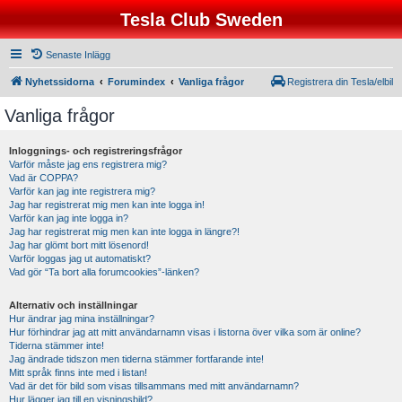
Tesla Club Sweden
Senaste Inlägg
Nyhetssidorna
Forumindex
Vanliga frågor
Registrera din Tesla/elbil
Vanliga frågor
Inloggnings- och registreringsfrågor
Varför måste jag ens registrera mig?
Vad är COPPA?
Varför kan jag inte registrera mig?
Jag har registrerat mig men kan inte logga in!
Varför kan jag inte logga in?
Jag har registrerat mig men kan inte logga in längre?!
Jag har glömt bort mitt lösenord!
Varför loggas jag ut automatiskt?
Vad gör “Ta bort alla forumcookies”-länken?
Alternativ och inställningar
Hur ändrar jag mina inställningar?
Hur förhindrar jag att mitt användarnamn visas i listorna över vilka som är online?
Tiderna stämmer inte!
Jag ändrade tidszon men tiderna stämmer fortfarande inte!
Mitt språk finns inte med i listan!
Vad är det för bild som visas tillsammans med mitt användarnamn?
Hur lägger jag till en visningsbild?