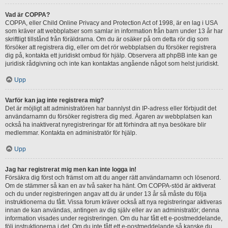
Vad är COPPA?
COPPA, eller Child Online Privacy and Protection Act of 1998, är en lag i USA
som kräver att webbplatser som samlar in information från barn under 13 år har
skriftligt tillstånd från föräldrarna. Om du är osäker på om detta rör dig som
försöker att registrera dig, eller om det rör webbplatsen du försöker registrera
dig på, kontakta ett juridiskt ombud för hjälp. Observera att phpBB inte kan ge
juridisk rådgivning och inte kan kontaktas angående något som helst juridiskt.
Upp
Varför kan jag inte registrera mig?
Det är möjligt att administratören har bannlyst din IP-adress eller förbjudit det
användarnamn du försöker registrera dig med. Ägaren av webbplatsen kan
också ha inaktiverat nyregistreringar för att förhindra att nya besökare blir
medlemmar. Kontakta en administratör för hjälp.
Upp
Jag har registrerat mig men kan inte logga in!
Försäkra dig först och främst om att du anger rätt användarnamn och lösenord.
Om de stämmer så kan en av två saker ha hänt. Om COPPA-stöd är aktiverat
och du under registreringen angav att du är under 13 år så måste du följa
instruktionerna du fått. Vissa forum kräver också att nya registreringar aktiveras
innan de kan användas, antingen av dig själv eller av an administratör; denna
information visades under registreringen. Om du har fått ett e-postmeddelande,
följ instruktionerna i det. Om du inte fått ett e-postmeddelande så kanske du