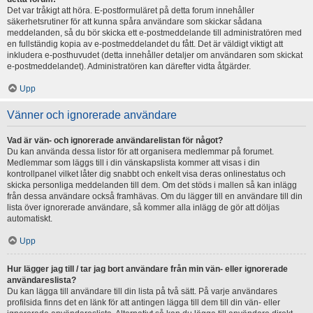
Det var tråkigt att höra. E-postformuläret på detta forum innehåller
säkerhetsrutiner för att kunna spåra användare som skickar sådana
meddelanden, så du bör skicka ett e-postmeddelande till administratören med
en fullständig kopia av e-postmeddelandet du fått. Det är väldigt viktigt att
inkludera e-posthuvudet (detta innehåller detaljer om användaren som skickat
e-postmeddelandet). Administratören kan därefter vidta åtgärder.
Upp
Vänner och ignorerade användare
Vad är vän- och ignorerade användarelistan för något?
Du kan använda dessa listor för att organisera medlemmar på forumet.
Medlemmar som läggs till i din vänskapslista kommer att visas i din
kontrollpanel vilket låter dig snabbt och enkelt visa deras onlinestatus och
skicka personliga meddelanden till dem. Om det stöds i mallen så kan inlägg
från dessa användare också framhävas. Om du lägger till en användare till din
lista över ignorerade användare, så kommer alla inlägg de gör att döljas
automatiskt.
Upp
Hur lägger jag till / tar jag bort användare från min vän- eller ignorerade
användareslista?
Du kan lägga till användare till din lista på två sätt. På varje användares
profilsida finns det en länk för att antingen lägga till dem till din vän- eller