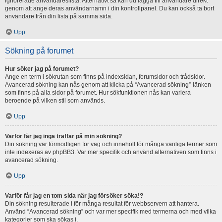
ignorerade användareslista. Alternativt så kan du lägga till användare direkt
genom att ange deras användarnamn i din kontrollpanel. Du kan också ta bort
användare från din lista på samma sida.
Upp
Sökning på forumet
Hur söker jag på forumet?
Ange en term i sökrutan som finns på indexsidan, forumsidor och trådsidor.
Avancerad sökning kan nås genom att klicka på “Avancerad sökning”-länken
som finns på alla sidor på forumet. Hur sökfunktionen nås kan variera
beroende på vilken stil som används.
Upp
Varför får jag inga träffar på min sökning?
Din sökning var förmodligen för vag och innehöll för många vanliga termer som
inte indexeras av phpBB3. Var mer specifik och använd alternativen som finns i
avancerad sökning.
Upp
Varför får jag en tom sida när jag försöker söka!?
Din sökning resulterade i för många resultat för webbservern att hantera.
Använd “Avancerad sökning” och var mer specifik med termerna och med vilka
kategorier som ska sökas i.