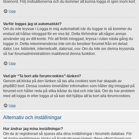
lösenord. Följ instruktionerna och du kommer att kunna logga in igen inom kort.
Upp
Varför loggas jag ut automatiskt?
Om du inte kryssar i Logga in mig automatiskt när du loggar in så kommer du
endast att hållas inloggad för en viss tid. Detta förhindrar att någon annan
använder sig av ditt konto. För att förbli inloggad, kryssa i rutan nästa gång du
loggar in. Detta rekommenderas inte om du besöker forumet från en delad
dator, t.ex. bibliotek, internetcafé, datorsal, osv. Om du inte ser denna kryssruta
så har forumadministratören inaktiverat denna funktion.
Upp
Vad gör “Ta bort alla forumcookies”-länken?
Genom att klicka på den länken så tas alla cookies som har skapats av
phpBB3 bort. Dessa cookies innehåller information som håller dig inloggad på
forumet och håller reda på vilka trådar du läst och inte läst. Om du har problem
med att logga in eller logga ut så kan det hjälpa att ta bort alla forumcookies.
Upp
Alternativ och inställningar
Hur ändrar jag mina inställningar?
Om du är registrerad så sparas alla dina inställningar i forumets databas. För
att ändra inställningar, klicka på Kontrollpanel-länken (finns oftast längst upp