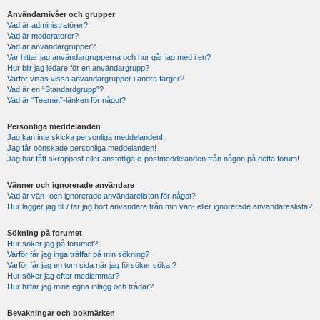
Användarnivåer och grupper
Vad är administratörer?
Vad är moderatorer?
Vad är användargrupper?
Var hittar jag användargrupperna och hur går jag med i en?
Hur blir jag ledare för en användargrupp?
Varför visas vissa användargrupper i andra färger?
Vad är en “Standardgrupp”?
Vad är “Teamet”-länken för något?
Personliga meddelanden
Jag kan inte skicka personliga meddelanden!
Jag får oönskade personliga meddelanden!
Jag har fått skräppost eller anstötliga e-postmeddelanden från någon på detta forum!
Vänner och ignorerade användare
Vad är vän- och ignorerade användarelistan för något?
Hur lägger jag till / tar jag bort användare från min vän- eller ignorerade användareslista?
Sökning på forumet
Hur söker jag på forumet?
Varför får jag inga träffar på min sökning?
Varför får jag en tom sida när jag försöker söka!?
Hur söker jag efter medlemmar?
Hur hittar jag mina egna inlägg och trådar?
Bevakningar och bokmärken