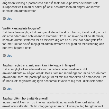
angav en felaktig e-postadress eller så fastnade e-postmeddelandet i ett
skräppostfilter. Om du är säker på att e-postadressen du angav var korrekt,
kontakta en administratör.
Upp
Varför kan jag inte logga in?
Det finns flera möjliga förklaringar till detta. Först och främst, försäkra dig om att
ditt användarnamn och lösenord stämmer. Om du är säker på att de stämmer,
kontakta administratören för att försäkra dig om att du inte har bannlysts från
forumet. Det är också möjligt att administratören har gjort en felinställning och
behöver åtgärda detta.
Upp
Jag har registrerat mig men kan inte logga in längre?!
Det är möjligt att en administratör har raderat eller inaktiverat ditt
användarkonto av någon orsak. Dessutom rensar många forum då och då bort
användare som inte postat på länge för att minska storleken på databasen. Om
så har skett, registrera dig igen och försök involvera dig mer i diskussionerna.
Upp
Jag har glömt bort mitt lösenord!
Ingen panik! Även om du inte kan återfå ditt nuvarande lösenord så kan du
enkelt återställa det. Gå till inloggningssidan och klicka på Jag har glömt mitt