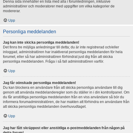
Denna sida innehåller en lista med alla i forumledningen, inklusive
administratörer och moderatorer med uppgifter om vilka kategorier de
modererar.
Upp
Personliga meddelanden
Jag kan inte skicka personliga meddelanden!
Det finns tre möjliga anledningar till detta; du är inte registrerad och/eller
inloggad, administratören har inaktiverat personliga meddelanden för hela
forumet, eller så har administratören förhindrat just dig från att skicka
personliga meddelanden. Fråga i så fall administratören varför.
Upp
Jag får oönskade personliga meddelanden!
Du kan blockera en användare från att skicka personliga användare till dig
genom att använda meddelanderegler som du ställer in i din kontrollpanel. Om
du får anstötliga personliga meddelanden från en viss användare så bör du
informera forumadministratören, de har makten att förhindra en användare från
att skicka personliga meddelanden överhuvudtaget.
Upp
Jag har fått skräppost eller anstötliga e-postmeddelanden från någon på
detta forum!