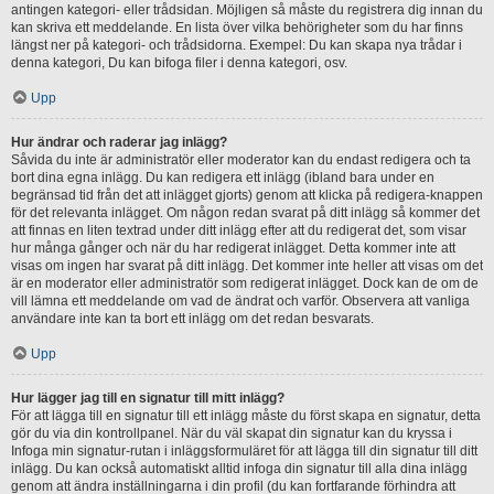
antingen kategori- eller trådsidan. Möjligen så måste du registrera dig innan du
kan skriva ett meddelande. En lista över vilka behörigheter som du har finns
längst ner på kategori- och trådsidorna. Exempel: Du kan skapa nya trådar i
denna kategori, Du kan bifoga filer i denna kategori, osv.
Upp
Hur ändrar och raderar jag inlägg?
Såvida du inte är administratör eller moderator kan du endast redigera och ta
bort dina egna inlägg. Du kan redigera ett inlägg (ibland bara under en
begränsad tid från det att inlägget gjorts) genom att klicka på redigera-knappen
för det relevanta inlägget. Om någon redan svarat på ditt inlägg så kommer det
att finnas en liten textrad under ditt inlägg efter att du redigerat det, som visar
hur många gånger och när du har redigerat inlägget. Detta kommer inte att
visas om ingen har svarat på ditt inlägg. Det kommer inte heller att visas om det
är en moderator eller administratör som redigerat inlägget. Dock kan de om de
vill lämna ett meddelande om vad de ändrat och varför. Observera att vanliga
användare inte kan ta bort ett inlägg om det redan besvarats.
Upp
Hur lägger jag till en signatur till mitt inlägg?
För att lägga till en signatur till ett inlägg måste du först skapa en signatur, detta
gör du via din kontrollpanel. När du väl skapat din signatur kan du kryssa i
Infoga min signatur-rutan i inläggsformuläret för att lägga till din signatur till ditt
inlägg. Du kan också automatiskt alltid infoga din signatur till alla dina inlägg
genom att ändra inställningarna i din profil (du kan fortfarande förhindra att