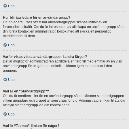
Upp
Hur blir jag ledare för en användargrupp?
Gruppledare utses oftast när användargrupper skapas initialt av en
forumadministratör. Om du är intresserad av att skapa en användargrupp så är
din första kontakt en administratör, försök med att skicka ett personligt
meddelande till dem.
Upp
Varför visas vissa användargrupper i andra färger?
Det är möjligt för administratören att tilldela en färg till medlemmar av en viss
användargrupp för att göra det enkelt att känna igen medlemmar i den
gruppen.
Upp
Vad är en “Standardgrupp”?
Om du är medlem i fler än en användargrupp så bestämmer standardgruppen
vilken gruppfärg och grupptitel som visas för dig. Administratören kan tillåta dig
att byta standardgrupp via din kontrollpanel.
Upp
Vad är “Teamet”-länken för något?