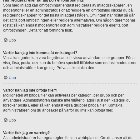
Hur redigerar eller tar jag bort en omröstning?
Som med inlägg kan omröstningar endast redigeras av inläggsskaparen, en
moderator eller en administratör. För att redigera en omröstning klickar du på
redigeringsknappen för det första inlägget i tråden. Om ingen har röstat så går
det att ta bort omröstningen eller redigera alternativen. Om någon däremot har
röstat så kan endast moderatorer och administratörer redigera eller ta bort
omröstningen. Detta för att förhindra fusk.
Upp
Varför kan jag inte komma åt en kategori?
Vissa kategorier kan vara begränsade till vissa användare eller grupper. För att
visa, läsa, posta, osv. kan du behöva speciell tillåtelse som endast moderatorer
och administratörer kan ge dig. Pröva att kontakta dem.
Upp
Varför kan jag inte bifoga filer?
Möjligheten att bifoga filer kan aktiveras per kategori, per grupp och per
användare. Administratören kanske inte tillåter bilagor i just den kategori du
försöker posta i, eller så kan endast vissa grupper bifoga filer. Kontakta
administratören om du är osäker på varför du inte kan bifoga filer.
Upp
Varför fick jag en varning?
Alla administratörer har egna regler för sina webbplatser. Om de anser att du