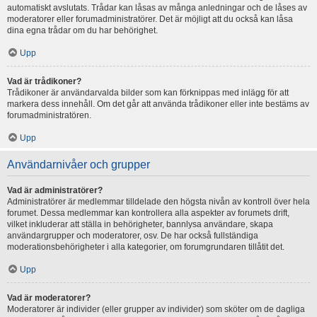
automatiskt avslutats. Trådar kan låsas av många anledningar och de låses av
moderatorer eller forumadministratörer. Det är möjligt att du också kan låsa
dina egna trådar om du har behörighet.
Upp
Vad är trådikoner?
Trådikoner är användarvalda bilder som kan förknippas med inlägg för att
markera dess innehåll. Om det går att använda trådikoner eller inte bestäms av
forumadministratören.
Upp
Användarnivåer och grupper
Vad är administratörer?
Administratörer är medlemmar tilldelade den högsta nivån av kontroll över hela
forumet. Dessa medlemmar kan kontrollera alla aspekter av forumets drift,
vilket inkluderar att ställa in behörigheter, bannlysa användare, skapa
användargrupper och moderatorer, osv. De har också fullständiga
moderationsbehörigheter i alla kategorier, om forumgrundaren tillåtit det.
Upp
Vad är moderatorer?
Moderatorer är individer (eller grupper av individer) som sköter om de dagliga