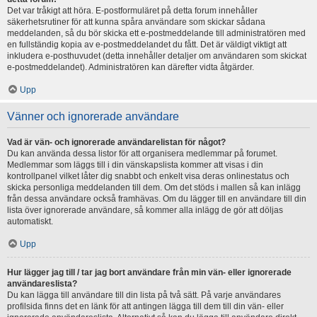
Det var tråkigt att höra. E-postformuläret på detta forum innehåller
säkerhetsrutiner för att kunna spåra användare som skickar sådana
meddelanden, så du bör skicka ett e-postmeddelande till administratören med
en fullständig kopia av e-postmeddelandet du fått. Det är väldigt viktigt att
inkludera e-posthuvudet (detta innehåller detaljer om användaren som skickat
e-postmeddelandet). Administratören kan därefter vidta åtgärder.
Upp
Vänner och ignorerade användare
Vad är vän- och ignorerade användarelistan för något?
Du kan använda dessa listor för att organisera medlemmar på forumet.
Medlemmar som läggs till i din vänskapslista kommer att visas i din
kontrollpanel vilket låter dig snabbt och enkelt visa deras onlinestatus och
skicka personliga meddelanden till dem. Om det stöds i mallen så kan inlägg
från dessa användare också framhävas. Om du lägger till en användare till din
lista över ignorerade användare, så kommer alla inlägg de gör att döljas
automatiskt.
Upp
Hur lägger jag till / tar jag bort användare från min vän- eller ignorerade
användareslista?
Du kan lägga till användare till din lista på två sätt. På varje användares
profilsida finns det en länk för att antingen lägga till dem till din vän- eller