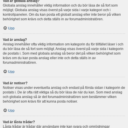
Vad är globala anslag?
Globala anslag innehåller viktig information och du bör läsa de så fort som
möjligt. Globala anslag visas överst på varje sida i varje kategori och i
kontrollpanelen. Om du kan posta ett globalt anslag eller inte beror på vilken
behörighet som krävs och detta ställs in av forumadministratören.
Upp
Vad är anslag?
Anslag innehåller ofta viktig information om kategorin du för tillfället läser i och
du bör läsa de så fort som möjligt. Anslag visas överst på varje sida i kategorin
de postats i. Som med globala anslag så beror det på vilken behörighet som
krävs om du kan posta anslag eller inte och detta ställs in av
forumadministratören.
Upp
Vad är notiser?
Notiser visas under eventuella anslag och endast på första sidan i kategorin de
postats i. De är ofta rätt viktiga så du bör läsa de när du kan. Som med anslag
och globala anslag så är det forumadministratören som bestämmer vilken
behörighet som krävs för att kunna posta notiser.
Upp
Vad är låsta trådar?
Låsta trådar är trådar där användare inte kan svara och omröstningar