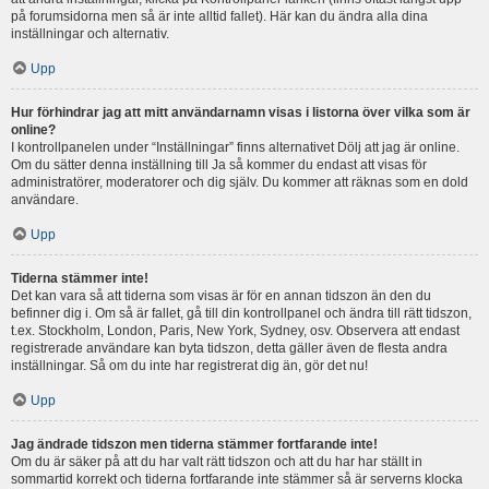
på forumsidorna men så är inte alltid fallet). Här kan du ändra alla dina
inställningar och alternativ.
Upp
Hur förhindrar jag att mitt användarnamn visas i listorna över vilka som är
online?
I kontrollpanelen under “Inställningar” finns alternativet Dölj att jag är online.
Om du sätter denna inställning till Ja så kommer du endast att visas för
administratörer, moderatorer och dig själv. Du kommer att räknas som en dold
användare.
Upp
Tiderna stämmer inte!
Det kan vara så att tiderna som visas är för en annan tidszon än den du
befinner dig i. Om så är fallet, gå till din kontrollpanel och ändra till rätt tidszon,
t.ex. Stockholm, London, Paris, New York, Sydney, osv. Observera att endast
registrerade användare kan byta tidszon, detta gäller även de flesta andra
inställningar. Så om du inte har registrerat dig än, gör det nu!
Upp
Jag ändrade tidszon men tiderna stämmer fortfarande inte!
Om du är säker på att du har valt rätt tidszon och att du har har ställt in
sommartid korrekt och tiderna fortfarande inte stämmer så är serverns klocka