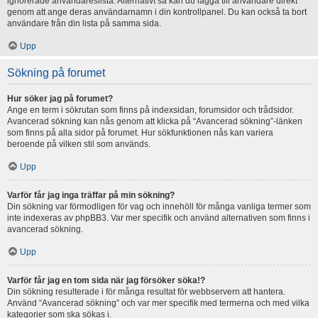
ignorerade användareslista. Alternativt så kan du lägga till användare direkt
genom att ange deras användarnamn i din kontrollpanel. Du kan också ta bort
användare från din lista på samma sida.
Upp
Sökning på forumet
Hur söker jag på forumet?
Ange en term i sökrutan som finns på indexsidan, forumsidor och trådsidor.
Avancerad sökning kan nås genom att klicka på “Avancerad sökning”-länken
som finns på alla sidor på forumet. Hur sökfunktionen nås kan variera
beroende på vilken stil som används.
Upp
Varför får jag inga träffar på min sökning?
Din sökning var förmodligen för vag och innehöll för många vanliga termer som
inte indexeras av phpBB3. Var mer specifik och använd alternativen som finns i
avancerad sökning.
Upp
Varför får jag en tom sida när jag försöker söka!?
Din sökning resulterade i för många resultat för webbservern att hantera.
Använd “Avancerad sökning” och var mer specifik med termerna och med vilka
kategorier som ska sökas i.