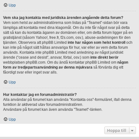
Upp
Vem ska jag kontakta med juridiska ärenden angående detta forum?
Vem som helst av administratörerna som listas på “Teamet”-sidan bör vara
lämpliga att kontakta med dina klagomål. Om du inte får något svar på detta
sätt så kan du kontakta ägaren av domänen eller, om detta forum ligger på en
gratistjänst (såsom Yahoo!, free.fr, f2s.com, osv.), abuse-avdelningen för den
tjänsten. Observera att phpBB Limited
inte har någon som helst kontroll
och
kan inte på något sätt hållas ansvariga för hur, var eller av vem detta forum
används. Kontakta inte phpBB Limited med anledning av något juridiskt
ärende (“cease and desist”, ansvar, förtal, osv.) som
inte direkt berör
webbplatsen phpBB.com. Om du ändå kontaktar phpBB Limited om
någon
form av tredjepartsanvändning av denna mjukvara
så förvänta dig ett
fåordigt svar eller inget svar alls.
Upp
Hur kontaktar jag en forumadministratör?
Alla användar på forumet kan använda "Kontakta oss"-formuläret, ifall denna
funktion är aktiverad utav forumadministratören.
Användare på forumet kan även använda "Teamet"-länken.
Upp
Hoppa till