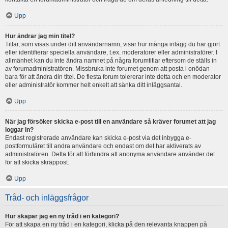
Upp
Hur ändrar jag min titel?
Titlar, som visas under ditt användarnamn, visar hur många inlägg du har gjort
eller identifierar speciella användare, t.ex. moderatorer eller administratörer. I
allmänhet kan du inte ändra namnet på några forumtitlar eftersom de ställs in
av forumadministratören. Missbruka inte forumet genom att posta i onödan
bara för att ändra din titel. De flesta forum tolererar inte detta och en moderator
eller administratör kommer helt enkelt att sänka ditt inläggsantal.
Upp
När jag försöker skicka e-post till en användare så kräver forumet att jag
loggar in?
Endast registrerade användare kan skicka e-post via det inbygga e-
postformuläret till andra användare och endast om det har aktiverats av
administratören. Detta för att förhindra att anonyma användare använder det
för att skicka skräppost.
Upp
Tråd- och inläggsfrågor
Hur skapar jag en ny tråd i en kategori?
För att skapa en ny tråd i en kategori, klicka på den relevanta knappen på