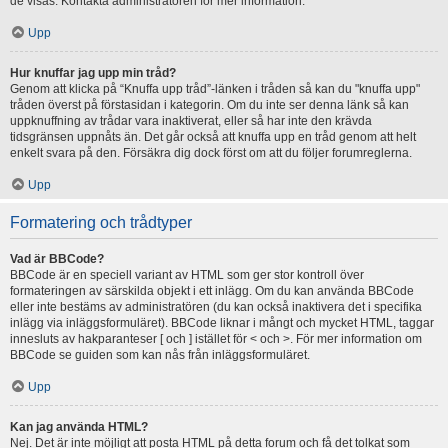
de visas. Kontakta administratören för mer information.
Upp
Hur knuffar jag upp min tråd?
Genom att klicka på “Knuffa upp tråd”-länken i tråden så kan du "knuffa upp"
tråden överst på förstasidan i kategorin. Om du inte ser denna länk så kan
uppknuffning av trådar vara inaktiverat, eller så har inte den krävda
tidsgränsen uppnåts än. Det går också att knuffa upp en tråd genom att helt
enkelt svara på den. Försäkra dig dock först om att du följer forumreglerna.
Upp
Formatering och trådtyper
Vad är BBCode?
BBCode är en speciell variant av HTML som ger stor kontroll över
formateringen av särskilda objekt i ett inlägg. Om du kan använda BBCode
eller inte bestäms av administratören (du kan också inaktivera det i specifika
inlägg via inläggsformuläret). BBCode liknar i mångt och mycket HTML, taggar
innesluts av hakparanteser [ och ] istället för < och >. För mer information om
BBCode se guiden som kan nås från inläggsformuläret.
Upp
Kan jag använda HTML?
Nej. Det är inte möjligt att posta HTML på detta forum och få det tolkat som