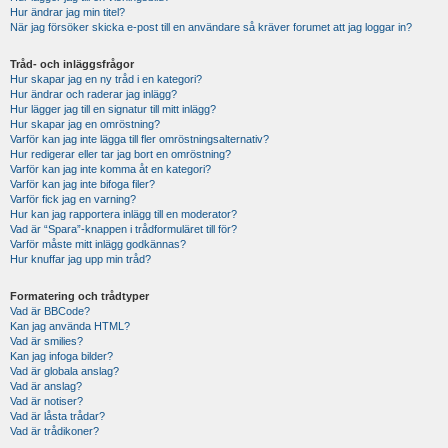
Hur ändrar jag min titel?
När jag försöker skicka e-post till en användare så kräver forumet att jag loggar in?
Tråd- och inläggsfrågor
Hur skapar jag en ny tråd i en kategori?
Hur ändrar och raderar jag inlägg?
Hur lägger jag till en signatur till mitt inlägg?
Hur skapar jag en omröstning?
Varför kan jag inte lägga till fler omröstningsalternativ?
Hur redigerar eller tar jag bort en omröstning?
Varför kan jag inte komma åt en kategori?
Varför kan jag inte bifoga filer?
Varför fick jag en varning?
Hur kan jag rapportera inlägg till en moderator?
Vad är “Spara”-knappen i trådformuläret till för?
Varför måste mitt inlägg godkännas?
Hur knuffar jag upp min tråd?
Formatering och trådtyper
Vad är BBCode?
Kan jag använda HTML?
Vad är smilies?
Kan jag infoga bilder?
Vad är globala anslag?
Vad är anslag?
Vad är notiser?
Vad är låsta trådar?
Vad är trådikoner?