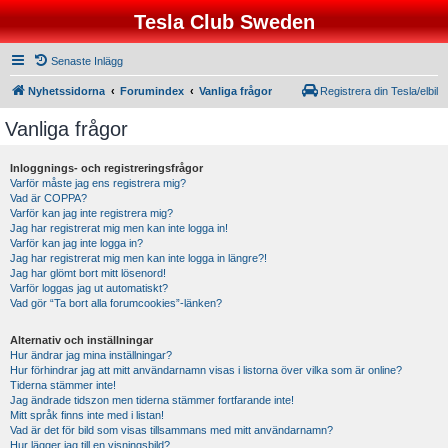
Tesla Club Sweden
Senaste Inlägg
Nyhetssidorna
Forumindex
Vanliga frågor
Registrera din Tesla/elbil
Vanliga frågor
Inloggnings- och registreringsfrågor
Varför måste jag ens registrera mig?
Vad är COPPA?
Varför kan jag inte registrera mig?
Jag har registrerat mig men kan inte logga in!
Varför kan jag inte logga in?
Jag har registrerat mig men kan inte logga in längre?!
Jag har glömt bort mitt lösenord!
Varför loggas jag ut automatiskt?
Vad gör “Ta bort alla forumcookies”-länken?
Alternativ och inställningar
Hur ändrar jag mina inställningar?
Hur förhindrar jag att mitt användarnamn visas i listorna över vilka som är online?
Tiderna stämmer inte!
Jag ändrade tidszon men tiderna stämmer fortfarande inte!
Mitt språk finns inte med i listan!
Vad är det för bild som visas tillsammans med mitt användarnamn?
Hur lägger jag till en visningsbild?