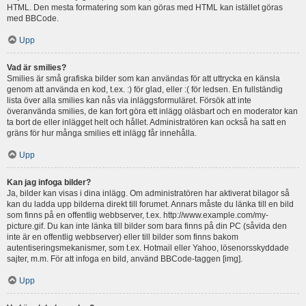
HTML. Den mesta formatering som kan göras med HTML kan istället göras
med BBCode.
Upp
Vad är smilies?
Smilies är små grafiska bilder som kan användas för att uttrycka en känsla
genom att använda en kod, t.ex. :) för glad, eller :( för ledsen. En fullständig
lista över alla smilies kan nås via inläggsformuläret. Försök att inte
överanvända smilies, de kan fort göra ett inlägg oläsbart och en moderator kan
ta bort de eller inlägget helt och hållet. Administratören kan också ha satt en
gräns för hur många smilies ett inlägg får innehålla.
Upp
Kan jag infoga bilder?
Ja, bilder kan visas i dina inlägg. Om administratören har aktiverat bilagor så
kan du ladda upp bilderna direkt till forumet. Annars måste du länka till en bild
som finns på en offentlig webbserver, t.ex. http://www.example.com/my-
picture.gif. Du kan inte länka till bilder som bara finns på din PC (såvida den
inte är en offentlig webbserver) eller till bilder som finns bakom
autentiseringsmekanismer, som t.ex. Hotmail eller Yahoo, lösenorsskyddade
sajter, m.m. För att infoga en bild, använd BBCode-taggen [img].
Upp