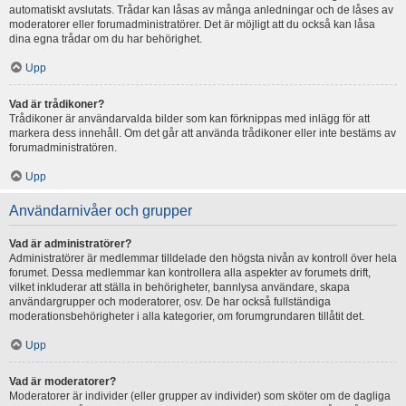
automatiskt avslutats. Trådar kan låsas av många anledningar och de låses av
moderatorer eller forumadministratörer. Det är möjligt att du också kan låsa
dina egna trådar om du har behörighet.
Upp
Vad är trådikoner?
Trådikoner är användarvalda bilder som kan förknippas med inlägg för att
markera dess innehåll. Om det går att använda trådikoner eller inte bestäms av
forumadministratören.
Upp
Användarnivåer och grupper
Vad är administratörer?
Administratörer är medlemmar tilldelade den högsta nivån av kontroll över hela
forumet. Dessa medlemmar kan kontrollera alla aspekter av forumets drift,
vilket inkluderar att ställa in behörigheter, bannlysa användare, skapa
användargrupper och moderatorer, osv. De har också fullständiga
moderationsbehörigheter i alla kategorier, om forumgrundaren tillåtit det.
Upp
Vad är moderatorer?
Moderatorer är individer (eller grupper av individer) som sköter om de dagliga