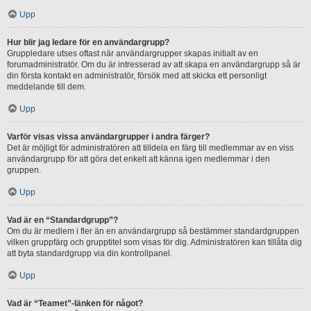
Upp
Hur blir jag ledare för en användargrupp?
Gruppledare utses oftast när användargrupper skapas initialt av en
forumadministratör. Om du är intresserad av att skapa en användargrupp så är
din första kontakt en administratör, försök med att skicka ett personligt
meddelande till dem.
Upp
Varför visas vissa användargrupper i andra färger?
Det är möjligt för administratören att tilldela en färg till medlemmar av en viss
användargrupp för att göra det enkelt att känna igen medlemmar i den
gruppen.
Upp
Vad är en “Standardgrupp”?
Om du är medlem i fler än en användargrupp så bestämmer standardgruppen
vilken gruppfärg och grupptitel som visas för dig. Administratören kan tillåta dig
att byta standardgrupp via din kontrollpanel.
Upp
Vad är “Teamet”-länken för något?