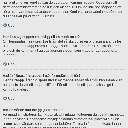
har brutit mot en regel så kan de utfärda en varning mot dig. Observera att
detta är administratörens beslut, och att phpBB Limited inte har någonting att
göra med varningar på andra webbplatser. Kontakta forumadministratören om
du är osäker på varför du varnats.
Upp
Hur kan jag rapportera inlägg till en moderator?
Om forumadministratören har tillåtit det så ska du se en bild som används för
att rapportera inlägg bredvid inlägget som du vill rapportera. Klicka på denna
bild och du kommer att guidas igenom stegen som krävs för att rapportera
inlägget.
Upp
Vad är “Spara”-knappen i trådformuläret till för?
Denna knapp låter dig spara utkast av meddelanden så att du kan skriva klart
och posta de vid ett senare tillfälle. För att ladda in ett sparat utkast, gå till
kontrollpanelen.
Upp
Varför måste mitt inlägg godkännas?
Forumadministratören kan kräva att alla inlägg i kategorin du postar i granskas
innan de visas. Det är också möjligt att administratören har placerat dig i en
grupp av användare som han anser behöver få sina inlägg granskade innan