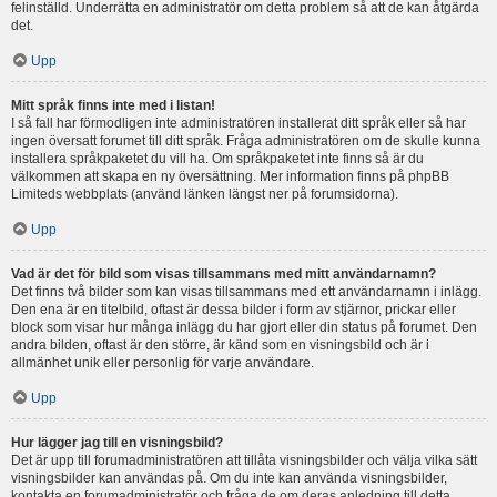
felinställd. Underrätta en administratör om detta problem så att de kan åtgärda
det.
Upp
Mitt språk finns inte med i listan!
I så fall har förmodligen inte administratören installerat ditt språk eller så har
ingen översatt forumet till ditt språk. Fråga administratören om de skulle kunna
installera språkpaketet du vill ha. Om språkpaketet inte finns så är du
välkommen att skapa en ny översättning. Mer information finns på phpBB
Limiteds webbplats (använd länken längst ner på forumsidorna).
Upp
Vad är det för bild som visas tillsammans med mitt användarnamn?
Det finns två bilder som kan visas tillsammans med ett användarnamn i inlägg.
Den ena är en titelbild, oftast är dessa bilder i form av stjärnor, prickar eller
block som visar hur många inlägg du har gjort eller din status på forumet. Den
andra bilden, oftast är den större, är känd som en visningsbild och är i
allmänhet unik eller personlig för varje användare.
Upp
Hur lägger jag till en visningsbild?
Det är upp till forumadministratören att tillåta visningsbilder och välja vilka sätt
visningsbilder kan användas på. Om du inte kan använda visningsbilder,
kontakta en forumadministratör och fråga de om deras anledning till detta.