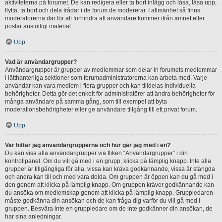
aktiviteterna på forumet. De kan redigera eller ta bort inlägg och låsa, låsa upp,
flytta, ta bort och dela trådar i de forum de modererar. I allmänhet så finns
moderatorerna där för att förhindra att användare kommer ifrån ämnet eller
postar anstötligt material.
Upp
Vad är användargrupper?
Användargrupper är grupper av medlemmar som delar in forumets medlemmar
i lätthanterliga sektioner som forumadministratörerna kan arbeta med. Varje
användar kan vara medlem i flera grupper och kan tilldelas individuella
behörigheter. Detta gör det enkelt för administratörer att ändra behörigheter för
många användare på samma gång, som till exempel att byta
moderationsbehörigheter eller ge användare tillgång till ett privat forum.
Upp
Var hittar jag användargrupperna och hur går jag med i en?
Du kan visa alla användargrupper via fliken “Användargrupper” i din
kontrollpanel. Om du vill gå med i en grupp, klicka på lämplig knapp. Inte alla
grupper är tillgängliga för alla, vissa kan kräva godkännande, vissa är stängda
och andra kan till och med vara dolda. Om gruppen är öppen kan du gå med i
den genom att klicka på lämplig knapp. Om gruppen kräver godkännande kan
du ansöka om medlemskap genom att klicka på lämplig knapp. Gruppledaren
måste godkänna din ansökan och de kan fråga dig varför du vill gå med i
gruppen. Besvära inte en gruppledare om de inte godkänner din ansökan, de
har sina anledningar.