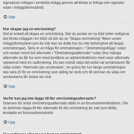
signaturen infogas i enskilda inlägg genom att klicka ur Infoga min signatur-
rutan i inläggsformuläret).
Upp
Hur skapar jag en omröstning?
Det är enkelt att skapa en omröstning. När du postar en ny tråd (eller redigerar
det första inlägget i en tråd) så bör du se “Skapa omröstning”-fliken under
inläggsformuläret (om du inte kan se detta har du inte behörighet att skapa
omröstningar). Skriv in en fråga för omröstningen i “Omröstningsfråga”-rutan
och sedan minst två alternativ i “Omröstningsalternativ”-rutan (hur många
alternativ du får ha som mest bestäms av administratören) med varje alternativ
separerat med en radbrytning. Du kan också välja det antal val användaren får
välja under “Alternativ per användare”, en gräns för hur länge omröstningen
ska vara (0 för en omröstning som aldrig tar slut) och till sist kan du välja om
användarna får ändra sin röst.
Upp
Varför kan jag inte lägga till fler omröstningsalternativ?
Gränsen för antal omröstningsalternativ ställs in av forumadministratören. Om
du behöver lägga till fler alternativ till din omröstning än vad som tillåts,
kontakta en forumadministratör.
Upp