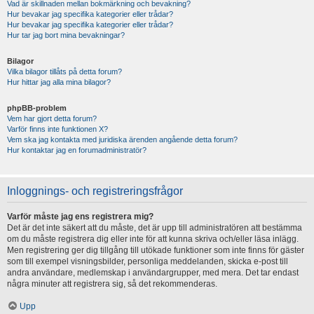
Vad är skillnaden mellan bokmärkning och bevakning?
Hur bevakar jag specifika kategorier eller trådar?
Hur bevakar jag specifika kategorier eller trådar?
Hur tar jag bort mina bevakningar?
Bilagor
Vilka bilagor tillåts på detta forum?
Hur hittar jag alla mina bilagor?
phpBB-problem
Vem har gjort detta forum?
Varför finns inte funktionen X?
Vem ska jag kontakta med juridiska ärenden angående detta forum?
Hur kontaktar jag en forumadministratör?
Inloggnings- och registreringsfrågor
Varför måste jag ens registrera mig?
Det är det inte säkert att du måste, det är upp till administratören att bestämma
om du måste registrera dig eller inte för att kunna skriva och/eller läsa inlägg.
Men registrering ger dig tillgång till utökade funktioner som inte finns för gäster
som till exempel visningsbilder, personliga meddelanden, skicka e-post till
andra användare, medlemskap i användargrupper, med mera. Det tar endast
några minuter att registrera sig, så det rekommenderas.
Upp