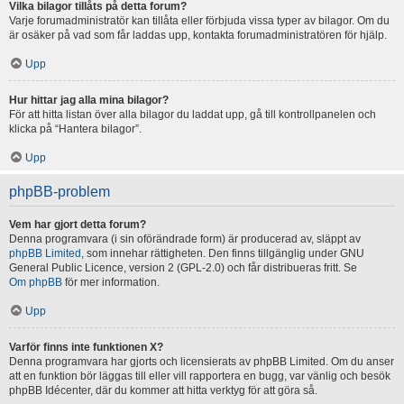
Vilka bilagor tillåts på detta forum?
Varje forumadministratör kan tillåta eller förbjuda vissa typer av bilagor. Om du
är osäker på vad som får laddas upp, kontakta forumadministratören för hjälp.
Upp
Hur hittar jag alla mina bilagor?
För att hitta listan över alla bilagor du laddat upp, gå till kontrollpanelen och
klicka på “Hantera bilagor”.
Upp
phpBB-problem
Vem har gjort detta forum?
Denna programvara (i sin oförändrade form) är producerad av, släppt av
phpBB Limited
, som innehar rättigheten. Den finns tillgänglig under GNU
General Public Licence, version 2 (GPL-2.0) och får distribueras fritt. Se
Om phpBB
för mer information.
Upp
Varför finns inte funktionen X?
Denna programvara har gjorts och licensierats av phpBB Limited. Om du anser
att en funktion bör läggas till eller vill rapportera en bugg, var vänlig och besök
phpBB Idécenter, där du kommer att hitta verktyg för att göra så.