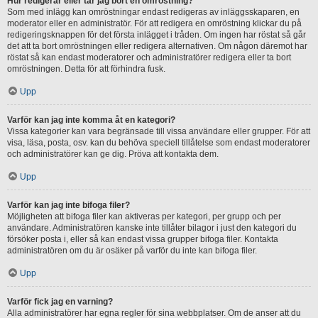
Hur redigerar eller tar jag bort en omröstning?
Som med inlägg kan omröstningar endast redigeras av inläggsskaparen, en
moderator eller en administratör. För att redigera en omröstning klickar du på
redigeringsknappen för det första inlägget i tråden. Om ingen har röstat så går
det att ta bort omröstningen eller redigera alternativen. Om någon däremot har
röstat så kan endast moderatorer och administratörer redigera eller ta bort
omröstningen. Detta för att förhindra fusk.
Upp
Varför kan jag inte komma åt en kategori?
Vissa kategorier kan vara begränsade till vissa användare eller grupper. För att
visa, läsa, posta, osv. kan du behöva speciell tillåtelse som endast moderatorer
och administratörer kan ge dig. Pröva att kontakta dem.
Upp
Varför kan jag inte bifoga filer?
Möjligheten att bifoga filer kan aktiveras per kategori, per grupp och per
användare. Administratören kanske inte tillåter bilagor i just den kategori du
försöker posta i, eller så kan endast vissa grupper bifoga filer. Kontakta
administratören om du är osäker på varför du inte kan bifoga filer.
Upp
Varför fick jag en varning?
Alla administratörer har egna regler för sina webbplatser. Om de anser att du