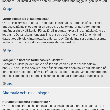
lösenord. Följ instruktionerna och du kommer att kunna logga in igen inom kort.
Upp
Varför loggas jag ut automatiskt?
Om du inte kryssar i Logga in mig automatiskt när du loggar in så kommer du
endast att hållas inloggad för en viss tid. Detta förhindrar att någon annan
använder sig av ditt konto. För att förbli inloggad, kryssa i rutan nästa gång du
loggar in. Detta rekommenderas inte om du besöker forumet från en delad
dator, t.ex. bibliotek, internetcafé, datorsal, osv. Om du inte ser denna kryssruta
så har forumadministratören inaktiverat denna funktion.
Upp
Vad gör “Ta bort alla forumcookies”-länken?
Genom att klicka på den länken så tas alla cookies som har skapats av
phpBB3 bort. Dessa cookies innehåller information som håller dig inloggad på
forumet och håller reda på vilka trådar du läst och inte läst. Om du har problem
med att logga in eller logga ut så kan det hjälpa att ta bort alla forumcookies.
Upp
Alternativ och inställningar
Hur ändrar jag mina inställningar?
Om du är registrerad så sparas alla dina inställningar i forumets databas. För
att ändra inställningar, klicka på Kontrollpanel-länken (finns oftast längst upp