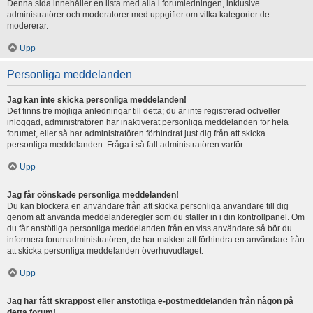
Denna sida innehåller en lista med alla i forumledningen, inklusive
administratörer och moderatorer med uppgifter om vilka kategorier de
modererar.
Upp
Personliga meddelanden
Jag kan inte skicka personliga meddelanden!
Det finns tre möjliga anledningar till detta; du är inte registrerad och/eller
inloggad, administratören har inaktiverat personliga meddelanden för hela
forumet, eller så har administratören förhindrat just dig från att skicka
personliga meddelanden. Fråga i så fall administratören varför.
Upp
Jag får oönskade personliga meddelanden!
Du kan blockera en användare från att skicka personliga användare till dig
genom att använda meddelanderegler som du ställer in i din kontrollpanel. Om
du får anstötliga personliga meddelanden från en viss användare så bör du
informera forumadministratören, de har makten att förhindra en användare från
att skicka personliga meddelanden överhuvudtaget.
Upp
Jag har fått skräppost eller anstötliga e-postmeddelanden från någon på
detta forum!