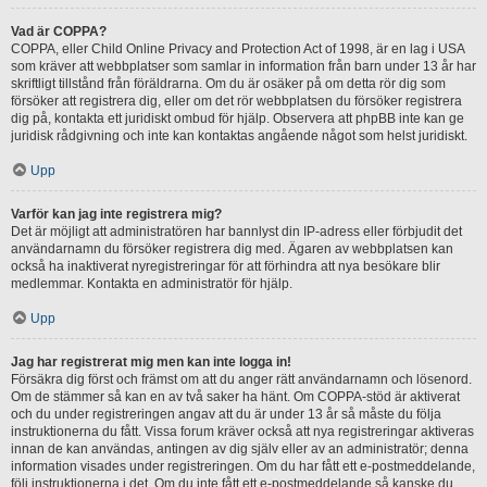
Vad är COPPA?
COPPA, eller Child Online Privacy and Protection Act of 1998, är en lag i USA
som kräver att webbplatser som samlar in information från barn under 13 år har
skriftligt tillstånd från föräldrarna. Om du är osäker på om detta rör dig som
försöker att registrera dig, eller om det rör webbplatsen du försöker registrera
dig på, kontakta ett juridiskt ombud för hjälp. Observera att phpBB inte kan ge
juridisk rådgivning och inte kan kontaktas angående något som helst juridiskt.
Upp
Varför kan jag inte registrera mig?
Det är möjligt att administratören har bannlyst din IP-adress eller förbjudit det
användarnamn du försöker registrera dig med. Ägaren av webbplatsen kan
också ha inaktiverat nyregistreringar för att förhindra att nya besökare blir
medlemmar. Kontakta en administratör för hjälp.
Upp
Jag har registrerat mig men kan inte logga in!
Försäkra dig först och främst om att du anger rätt användarnamn och lösenord.
Om de stämmer så kan en av två saker ha hänt. Om COPPA-stöd är aktiverat
och du under registreringen angav att du är under 13 år så måste du följa
instruktionerna du fått. Vissa forum kräver också att nya registreringar aktiveras
innan de kan användas, antingen av dig själv eller av an administratör; denna
information visades under registreringen. Om du har fått ett e-postmeddelande,
följ instruktionerna i det. Om du inte fått ett e-postmeddelande så kanske du