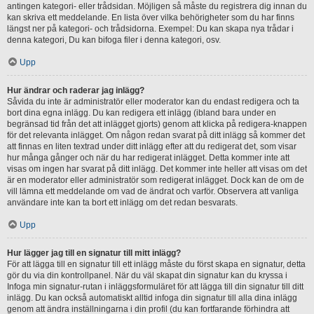
antingen kategori- eller trådsidan. Möjligen så måste du registrera dig innan du
kan skriva ett meddelande. En lista över vilka behörigheter som du har finns
längst ner på kategori- och trådsidorna. Exempel: Du kan skapa nya trådar i
denna kategori, Du kan bifoga filer i denna kategori, osv.
Upp
Hur ändrar och raderar jag inlägg?
Såvida du inte är administratör eller moderator kan du endast redigera och ta
bort dina egna inlägg. Du kan redigera ett inlägg (ibland bara under en
begränsad tid från det att inlägget gjorts) genom att klicka på redigera-knappen
för det relevanta inlägget. Om någon redan svarat på ditt inlägg så kommer det
att finnas en liten textrad under ditt inlägg efter att du redigerat det, som visar
hur många gånger och när du har redigerat inlägget. Detta kommer inte att
visas om ingen har svarat på ditt inlägg. Det kommer inte heller att visas om det
är en moderator eller administratör som redigerat inlägget. Dock kan de om de
vill lämna ett meddelande om vad de ändrat och varför. Observera att vanliga
användare inte kan ta bort ett inlägg om det redan besvarats.
Upp
Hur lägger jag till en signatur till mitt inlägg?
För att lägga till en signatur till ett inlägg måste du först skapa en signatur, detta
gör du via din kontrollpanel. När du väl skapat din signatur kan du kryssa i
Infoga min signatur-rutan i inläggsformuläret för att lägga till din signatur till ditt
inlägg. Du kan också automatiskt alltid infoga din signatur till alla dina inlägg
genom att ändra inställningarna i din profil (du kan fortfarande förhindra att