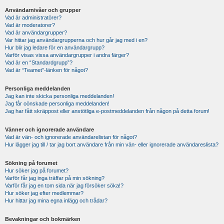
Användarnivåer och grupper
Vad är administratörer?
Vad är moderatorer?
Vad är användargrupper?
Var hittar jag användargrupperna och hur går jag med i en?
Hur blir jag ledare för en användargrupp?
Varför visas vissa användargrupper i andra färger?
Vad är en “Standardgrupp”?
Vad är “Teamet”-länken för något?
Personliga meddelanden
Jag kan inte skicka personliga meddelanden!
Jag får oönskade personliga meddelanden!
Jag har fått skräppost eller anstötliga e-postmeddelanden från någon på detta forum!
Vänner och ignorerade användare
Vad är vän- och ignorerade användarelistan för något?
Hur lägger jag till / tar jag bort användare från min vän- eller ignorerade användareslista?
Sökning på forumet
Hur söker jag på forumet?
Varför får jag inga träffar på min sökning?
Varför får jag en tom sida när jag försöker söka!?
Hur söker jag efter medlemmar?
Hur hittar jag mina egna inlägg och trådar?
Bevakningar och bokmärken