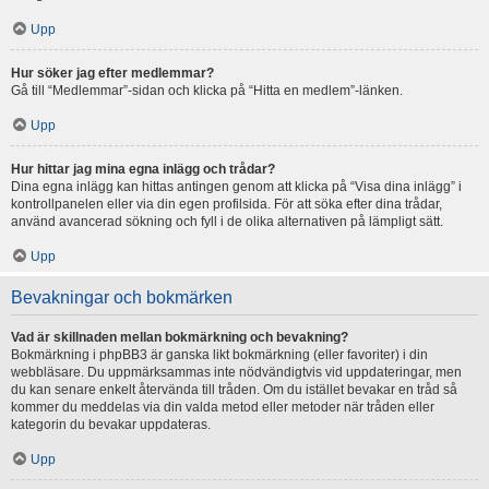
Upp
Hur söker jag efter medlemmar?
Gå till “Medlemmar”-sidan och klicka på “Hitta en medlem”-länken.
Upp
Hur hittar jag mina egna inlägg och trådar?
Dina egna inlägg kan hittas antingen genom att klicka på “Visa dina inlägg” i
kontrollpanelen eller via din egen profilsida. För att söka efter dina trådar,
använd avancerad sökning och fyll i de olika alternativen på lämpligt sätt.
Upp
Bevakningar och bokmärken
Vad är skillnaden mellan bokmärkning och bevakning?
Bokmärkning i phpBB3 är ganska likt bokmärkning (eller favoriter) i din
webbläsare. Du uppmärksammas inte nödvändigtvis vid uppdateringar, men
du kan senare enkelt återvända till tråden. Om du istället bevakar en tråd så
kommer du meddelas via din valda metod eller metoder när tråden eller
kategorin du bevakar uppdateras.
Upp