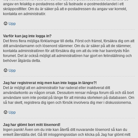
angav en felaktig e-postadress eller så fastnade e-postmeddelandet i ett
skräppostfilter. Om du är säker på att e-postadressen du angav var korrekt,
kontakta en administratör.
Upp
Varför kan jag inte logga in?
Det finns flera möjliga förklaringar till detta. Först och främst, försäkra dig om att
ditt användarnamn och lösenord stämmer. Om du är säker på att de stämmer,
kontakta administratören för att försäkra dig om att du inte har bannlysts från
forumet. Det är också möjligt att administratören har gjort en felinställning och
behöver åtgärda detta.
Upp
Jag har registrerat mig men kan inte logga in längre?!
Det är möjligt att en administratör har raderat eller inaktiverat ditt
användarkonto av någon orsak. Dessutom rensar många forum då och då bort
användare som inte postat på länge för att minska storleken på databasen. Om
så har skett, registrera dig igen och försök involvera dig mer i diskussionerna.
Upp
Jag har glömt bort mitt lösenord!
Ingen panik! Även om du inte kan återfå ditt nuvarande lösenord så kan du
enkelt återställa det. Gå till inloggningssidan och klicka på Jag har glömt mitt