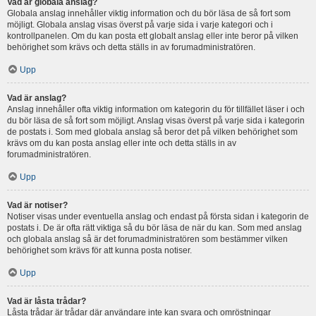
Vad är globala anslag?
Globala anslag innehåller viktig information och du bör läsa de så fort som
möjligt. Globala anslag visas överst på varje sida i varje kategori och i
kontrollpanelen. Om du kan posta ett globalt anslag eller inte beror på vilken
behörighet som krävs och detta ställs in av forumadministratören.
Upp
Vad är anslag?
Anslag innehåller ofta viktig information om kategorin du för tillfället läser i och
du bör läsa de så fort som möjligt. Anslag visas överst på varje sida i kategorin
de postats i. Som med globala anslag så beror det på vilken behörighet som
krävs om du kan posta anslag eller inte och detta ställs in av
forumadministratören.
Upp
Vad är notiser?
Notiser visas under eventuella anslag och endast på första sidan i kategorin de
postats i. De är ofta rätt viktiga så du bör läsa de när du kan. Som med anslag
och globala anslag så är det forumadministratören som bestämmer vilken
behörighet som krävs för att kunna posta notiser.
Upp
Vad är låsta trådar?
Låsta trådar är trådar där användare inte kan svara och omröstningar