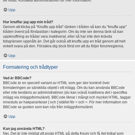
de visas. Kontakta administratören för mer information.
Upp
Hur knuffar jag upp min tråd?
Genom att klicka på “Knuffa upp tråd”-länken i tråden så kan du "knuffa upp"
tråden överst på förstasidan i kategorin. Om du inte ser denna länk så kan
uppknuffning av trådar vara inaktiverat, eller så har inte den krävda
tidsgränsen uppnåts än. Det går också att knuffa upp en tråd genom att helt
enkelt svara på den. Försäkra dig dock först om att du följer forumreglerna.
Upp
Formatering och trådtyper
Vad är BBCode?
BBCode är en speciell variant av HTML som ger stor kontroll över
formateringen av särskilda objekt i ett inlägg. Om du kan använda BBCode
eller inte bestäms av administratören (du kan också inaktivera det i specifika
inlägg via inläggsformuläret). BBCode liknar i mångt och mycket HTML, taggar
innesluts av hakparanteser [ och ] istället för < och >. För mer information om
BBCode se guiden som kan nås från inläggsformuläret.
Upp
Kan jag använda HTML?
Nej. Det är inte möjligt att posta HTML på detta forum och få det tolkat som