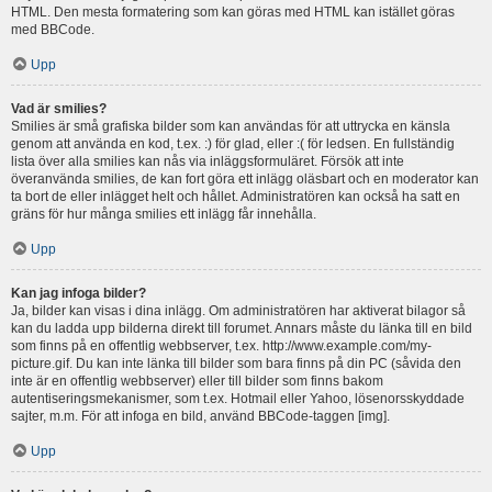
HTML. Den mesta formatering som kan göras med HTML kan istället göras
med BBCode.
Upp
Vad är smilies?
Smilies är små grafiska bilder som kan användas för att uttrycka en känsla
genom att använda en kod, t.ex. :) för glad, eller :( för ledsen. En fullständig
lista över alla smilies kan nås via inläggsformuläret. Försök att inte
överanvända smilies, de kan fort göra ett inlägg oläsbart och en moderator kan
ta bort de eller inlägget helt och hållet. Administratören kan också ha satt en
gräns för hur många smilies ett inlägg får innehålla.
Upp
Kan jag infoga bilder?
Ja, bilder kan visas i dina inlägg. Om administratören har aktiverat bilagor så
kan du ladda upp bilderna direkt till forumet. Annars måste du länka till en bild
som finns på en offentlig webbserver, t.ex. http://www.example.com/my-
picture.gif. Du kan inte länka till bilder som bara finns på din PC (såvida den
inte är en offentlig webbserver) eller till bilder som finns bakom
autentiseringsmekanismer, som t.ex. Hotmail eller Yahoo, lösenorsskyddade
sajter, m.m. För att infoga en bild, använd BBCode-taggen [img].
Upp