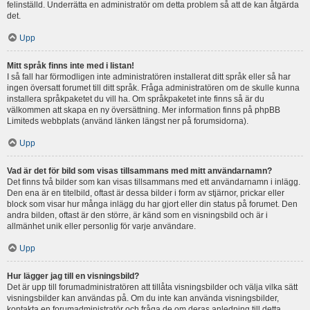
felinställd. Underrätta en administratör om detta problem så att de kan åtgärda
det.
Upp
Mitt språk finns inte med i listan!
I så fall har förmodligen inte administratören installerat ditt språk eller så har
ingen översatt forumet till ditt språk. Fråga administratören om de skulle kunna
installera språkpaketet du vill ha. Om språkpaketet inte finns så är du
välkommen att skapa en ny översättning. Mer information finns på phpBB
Limiteds webbplats (använd länken längst ner på forumsidorna).
Upp
Vad är det för bild som visas tillsammans med mitt användarnamn?
Det finns två bilder som kan visas tillsammans med ett användarnamn i inlägg.
Den ena är en titelbild, oftast är dessa bilder i form av stjärnor, prickar eller
block som visar hur många inlägg du har gjort eller din status på forumet. Den
andra bilden, oftast är den större, är känd som en visningsbild och är i
allmänhet unik eller personlig för varje användare.
Upp
Hur lägger jag till en visningsbild?
Det är upp till forumadministratören att tillåta visningsbilder och välja vilka sätt
visningsbilder kan användas på. Om du inte kan använda visningsbilder,
kontakta en forumadministratör och fråga de om deras anledning till detta.