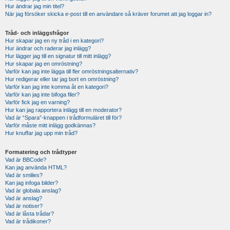
Hur ändrar jag min titel?
När jag försöker skicka e-post till en användare så kräver forumet att jag loggar in?
Tråd- och inläggsfrågor
Hur skapar jag en ny tråd i en kategori?
Hur ändrar och raderar jag inlägg?
Hur lägger jag till en signatur till mitt inlägg?
Hur skapar jag en omröstning?
Varför kan jag inte lägga till fler omröstningsalternativ?
Hur redigerar eller tar jag bort en omröstning?
Varför kan jag inte komma åt en kategori?
Varför kan jag inte bifoga filer?
Varför fick jag en varning?
Hur kan jag rapportera inlägg till en moderator?
Vad är “Spara”-knappen i trådformuläret till för?
Varför måste mitt inlägg godkännas?
Hur knuffar jag upp min tråd?
Formatering och trådtyper
Vad är BBCode?
Kan jag använda HTML?
Vad är smilies?
Kan jag infoga bilder?
Vad är globala anslag?
Vad är anslag?
Vad är notiser?
Vad är låsta trådar?
Vad är trådikoner?