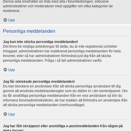
Denna sida innehåller en lista med alla i forumledningen, inklusive
administratörer och moderatorer med uppgifter om vilka kategorier de
modererar.
Upp
Personliga meddelanden
Jag kan inte skicka personliga meddelanden!
Det finns tre möjliga anledningar till detta; du är inte registrerad och/eller
inloggad, administratören har inaktiverat personliga meddelanden för hela
forumet, eller så har administratören förhindrat just dig från att skicka
personliga meddelanden. Fråga i så fall administratören varför.
Upp
Jag får oönskade personliga meddelanden!
Du kan blockera en användare från att skicka personliga användare till dig
genom att använda meddelanderegler som du ställer in i din kontrollpanel. Om
du får anstötliga personliga meddelanden från en viss användare så bör du
informera forumadministratören, de har makten att förhindra en användare från
att skicka personliga meddelanden överhuvudtaget.
Upp
Jag har fått skräppost eller anstötliga e-postmeddelanden från någon på
detta forum!