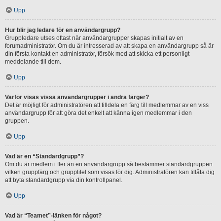
Upp
Hur blir jag ledare för en användargrupp?
Gruppledare utses oftast när användargrupper skapas initialt av en
forumadministratör. Om du är intresserad av att skapa en användargrupp så är
din första kontakt en administratör, försök med att skicka ett personligt
meddelande till dem.
Upp
Varför visas vissa användargrupper i andra färger?
Det är möjligt för administratören att tilldela en färg till medlemmar av en viss
användargrupp för att göra det enkelt att känna igen medlemmar i den
gruppen.
Upp
Vad är en “Standardgrupp”?
Om du är medlem i fler än en användargrupp så bestämmer standardgruppen
vilken gruppfärg och grupptitel som visas för dig. Administratören kan tillåta dig
att byta standardgrupp via din kontrollpanel.
Upp
Vad är “Teamet”-länken för något?