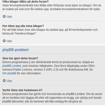
Vilka bilagor tillåts på detta forum?
Varje forumadministratör kan tillåta eller förbjuda vissa typer av bilagor. Om du
är osäker på vad som får laddas upp, kontakta forumadministratören för hjälp.
Upp
Hur hittar jag alla mina bilagor?
För att hitta listan över alla bilagor du laddat upp, gå till kontrollpanelen och
klicka på “Hantera bilagor”.
Upp
phpBB-problem
Vem har gjort detta forum?
Denna programvara (i sin oförändrade form) är producerad av, släppt av
phpBB Limited
, som innehar rättigheten. Den finns tillgänglig under GNU
General Public Licence, version 2 (GPL-2.0) och får distribueras fritt. Se
Om phpBB
för mer information.
Upp
Varför finns inte funktionen X?
Denna programvara har gjorts och licensierats av phpBB Limited. Om du anser
att en funktion bör läggas till eller vill rapportera en bugg, var vänlig och besök
phpBB Idécenter, där du kommer att hitta verktyg för att göra så.