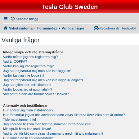
Tesla Club Sweden
Senaste Inlägg
Nyhetssidorna
Forumindex
Vanliga frågor
Registrera din Tesla/elbil
Vanliga frågor
Inloggnings- och registreringsfrågor
Varför måste jag ens registrera mig?
Vad är COPPA?
Varför kan jag inte registrera mig?
Jag har registrerat mig men kan inte logga in!
Varför kan jag inte logga in?
Jag har registrerat mig men kan inte logga in längre?!
Jag har glömt bort mitt lösenord!
Varför loggas jag ut automatiskt?
Vad gör “Ta bort alla forumcookies”-länken?
Alternativ och inställningar
Hur ändrar jag mina inställningar?
Hur förhindrar jag att mitt användarnamn visas i listorna över vilka som är online?
Tiderna stämmer inte!
Jag ändrade tidszon men tiderna stämmer fortfarande inte!
Mitt språk finns inte med i listan!
Vad är det för bild som visas tillsammans med mitt användarnamn?
Hur lägger jag till en visningsbild?