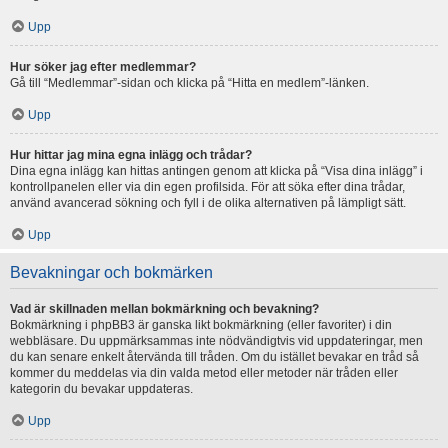
Upp
Hur söker jag efter medlemmar?
Gå till “Medlemmar”-sidan och klicka på “Hitta en medlem”-länken.
Upp
Hur hittar jag mina egna inlägg och trådar?
Dina egna inlägg kan hittas antingen genom att klicka på “Visa dina inlägg” i
kontrollpanelen eller via din egen profilsida. För att söka efter dina trådar,
använd avancerad sökning och fyll i de olika alternativen på lämpligt sätt.
Upp
Bevakningar och bokmärken
Vad är skillnaden mellan bokmärkning och bevakning?
Bokmärkning i phpBB3 är ganska likt bokmärkning (eller favoriter) i din
webbläsare. Du uppmärksammas inte nödvändigtvis vid uppdateringar, men
du kan senare enkelt återvända till tråden. Om du istället bevakar en tråd så
kommer du meddelas via din valda metod eller metoder när tråden eller
kategorin du bevakar uppdateras.
Upp