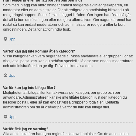
Hur redigerar eller tar jag bort en omröstning?
Som med inlägg kan omröstningar endast redigeras av inläggsskaparen, en
moderator eller en administratör. För att redigera en omröstning klickar du på
redigeringsknappen för det första inlägget i tråden. Om ingen har röstat så går
det att ta bort omröstningen eller redigera alternativen. Om någon däremot har
röstat så kan endast moderatorer och administratörer redigera eller ta bort
omröstningen. Detta för att förhindra fusk.
Upp
Varför kan jag inte komma åt en kategori?
Vissa kategorier kan vara begränsade till vissa användare eller grupper. För att
visa, läsa, posta, osv. kan du behöva speciell tillåtelse som endast moderatorer
och administratörer kan ge dig. Pröva att kontakta dem.
Upp
Varför kan jag inte bifoga filer?
Möjligheten att bifoga filer kan aktiveras per kategori, per grupp och per
användare. Administratören kanske inte tillåter bilagor i just den kategori du
försöker posta i, eller så kan endast vissa grupper bifoga filer. Kontakta
administratören om du är osäker på varför du inte kan bifoga filer.
Upp
Varför fick jag en varning?
Alla administratörer har egna regler för sina webbplatser. Om de anser att du