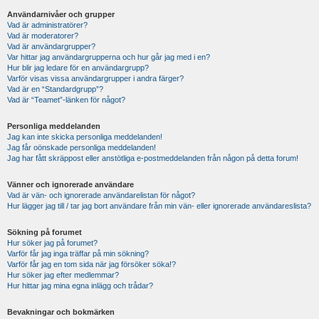
Användarnivåer och grupper
Vad är administratörer?
Vad är moderatorer?
Vad är användargrupper?
Var hittar jag användargrupperna och hur går jag med i en?
Hur blir jag ledare för en användargrupp?
Varför visas vissa användargrupper i andra färger?
Vad är en “Standardgrupp”?
Vad är “Teamet”-länken för något?
Personliga meddelanden
Jag kan inte skicka personliga meddelanden!
Jag får oönskade personliga meddelanden!
Jag har fått skräppost eller anstötliga e-postmeddelanden från någon på detta forum!
Vänner och ignorerade användare
Vad är vän- och ignorerade användarelistan för något?
Hur lägger jag till / tar jag bort användare från min vän- eller ignorerade användareslista?
Sökning på forumet
Hur söker jag på forumet?
Varför får jag inga träffar på min sökning?
Varför får jag en tom sida när jag försöker söka!?
Hur söker jag efter medlemmar?
Hur hittar jag mina egna inlägg och trådar?
Bevakningar och bokmärken