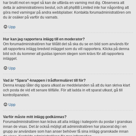
har brutit mot en regel så kan de utfärda en varning mot dig. Observera att
detta är administratörens beslut, och att phpBB Limited inte har någonting att
göra med varningar på andra webbplatser. Kontakta forumadministratören om
du är osäker på varför du varnats.
Upp
Hur kan jag rapportera inlägg till en moderator?
Om forumadministratören har tillåtit det så ska du se en bild som används för
att rapportera inlägg bredvid inlägget som du vill rapportera. Klicka på denna
bild och du kommer att guidas igenom stegen som krävs för att rapportera
inlägget.
Upp
Vad är “Spara”-knappen i trådformuläret till för?
Denna knapp låter dig spara utkast av meddelanden så att du kan skriva klart
och posta de vid ett senare tillfälle. För att ladda in ett sparat utkast, gå till
kontrollpanelen.
Upp
Varför måste mitt inlägg godkännas?
Forumadministratören kan kräva att alla inlägg i kategorin du postar i granskas
innan de visas. Det är också möjligt att administratören har placerat dig i en
grupp av användare som han anser behöver få sina inlägg granskade innan