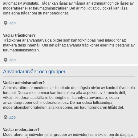
automatiskt avslutats. Trådar kan låsas av många anledningar och de låses av
moderatorer eller forumadministratörer. Det är möjligt att du också kan låsa
dina egna trådar om du har behörighet.
Upp
Vad är trådikoner?
Trådikoner är användarvalda bilder som kan förknippas med inlägg för att
markera dess innehåll. Om det går att använda trådikoner eller inte bestäms av
forumadministratören.
Upp
Användarnivåer och grupper
Vad är administratörer?
Administratörer är medlemmar tilldelade den högsta nivån av kontroll över hela
forumet. Dessa medlemmar kan kontrollera alla aspekter av forumets drift,
vilket inkluderar att ställa in behörigheter, bannlysa användare, skapa
användargrupper och moderatorer, osv. De har också fullständiga
moderationsbehörigheter i alla kategorier, om forumgrundaren tillåtit det.
Upp
Vad är moderatorer?
Moderatorer är individer (eller grupper av individer) som sköter om de dagliga