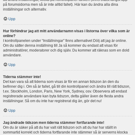
på forumsidorna men så är inte alltid fallet). Här kan du ändra alla dina
inställningar och alternativ.
Upp
Hur förhindrar jag att mitt användarnamn visas i listorna över vilka som är
online?
I kontrollpanelen under “Inställningar” finns alternativet Dölj att jag är online.
Om du sätter denna inställning till Ja så kommer du endast att visas för
administratörer, moderatorer och dig själv. Du kommer att räknas som en dold
användare.
Upp
Tiderna stämmer inte!
Det kan vara så att tiderna som visas är för en annan tidszon än den du
befinner dig i. Om så är fallet, gå till din kontrollpanel och ändra till rätt tidszon,
t.ex. Stockholm, London, Paris, New York, Sydney, osv. Observera att endast
registrerade användare kan byta tidszon, detta gäller även de flesta andra
inställningar. Så om du inte har registrerat dig än, gör det nu!
Upp
Jag ändrade tidszon men tiderna stämmer fortfarande inte!
Om du är säker på att du har valt rätt tidszon och att du har har ställt in
sommartid korrekt och tiderna fortfarande inte stämmer så är serverns klocka