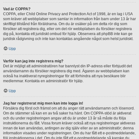
Vad är COPPA?
COPPA, eller Child Online Privacy and Protection Act of 1998, är en lag i USA
som kräver att webbplatser som samlar in information från barn under 13 år har
skriftligt tillstånd från föräldrarna. Om du är osäker på om detta rör dig som
försöker att registrera dig, eller om det rör webbplatsen du försöker registrera
dig på, kontakta ett juridiskt ombud för hjälp. Observera att phpBB inte kan ge
juridisk rådgivning och inte kan kontaktas angående något som helst juridiskt.
Upp
Varför kan jag inte registrera mig?
Det är möjligt att administratören har bannlyst din IP-adress eller förbjudit det
användarnamn du försöker registrera dig med. Ägaren av webbplatsen kan
också ha inaktiverat nyregistreringar för att förhindra att nya besökare blir
medlemmar. Kontakta en administratör för hjälp.
Upp
Jag har registrerat mig men kan inte logga in!
Försäkra dig först och främst om att du anger rätt användarnamn och lösenord.
Om de stämmer så kan en av två saker ha hänt. Om COPPA-stöd är aktiverat
och du under registreringen angav att du är under 13 år så måste du följa
instruktionerna du fått. Vissa forum kräver också att nya registreringar aktiveras
innan de kan användas, antingen av dig själv eller av an administratör; denna
information visades under registreringen. Om du har fått ett e-postmeddelande,
följ instruktionerna i det. Om du inte fått ett e-postmeddelande så kanske du