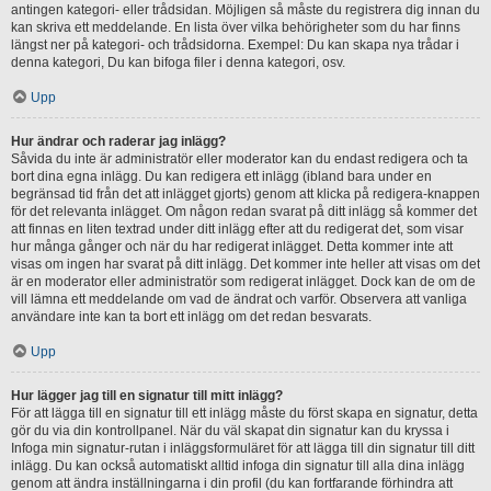
antingen kategori- eller trådsidan. Möjligen så måste du registrera dig innan du
kan skriva ett meddelande. En lista över vilka behörigheter som du har finns
längst ner på kategori- och trådsidorna. Exempel: Du kan skapa nya trådar i
denna kategori, Du kan bifoga filer i denna kategori, osv.
Upp
Hur ändrar och raderar jag inlägg?
Såvida du inte är administratör eller moderator kan du endast redigera och ta
bort dina egna inlägg. Du kan redigera ett inlägg (ibland bara under en
begränsad tid från det att inlägget gjorts) genom att klicka på redigera-knappen
för det relevanta inlägget. Om någon redan svarat på ditt inlägg så kommer det
att finnas en liten textrad under ditt inlägg efter att du redigerat det, som visar
hur många gånger och när du har redigerat inlägget. Detta kommer inte att
visas om ingen har svarat på ditt inlägg. Det kommer inte heller att visas om det
är en moderator eller administratör som redigerat inlägget. Dock kan de om de
vill lämna ett meddelande om vad de ändrat och varför. Observera att vanliga
användare inte kan ta bort ett inlägg om det redan besvarats.
Upp
Hur lägger jag till en signatur till mitt inlägg?
För att lägga till en signatur till ett inlägg måste du först skapa en signatur, detta
gör du via din kontrollpanel. När du väl skapat din signatur kan du kryssa i
Infoga min signatur-rutan i inläggsformuläret för att lägga till din signatur till ditt
inlägg. Du kan också automatiskt alltid infoga din signatur till alla dina inlägg
genom att ändra inställningarna i din profil (du kan fortfarande förhindra att