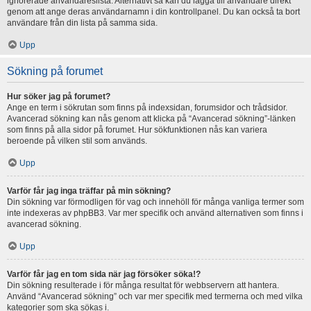
ignorerade användareslista. Alternativt så kan du lägga till användare direkt
genom att ange deras användarnamn i din kontrollpanel. Du kan också ta bort
användare från din lista på samma sida.
Upp
Sökning på forumet
Hur söker jag på forumet?
Ange en term i sökrutan som finns på indexsidan, forumsidor och trådsidor.
Avancerad sökning kan nås genom att klicka på “Avancerad sökning”-länken
som finns på alla sidor på forumet. Hur sökfunktionen nås kan variera
beroende på vilken stil som används.
Upp
Varför får jag inga träffar på min sökning?
Din sökning var förmodligen för vag och innehöll för många vanliga termer som
inte indexeras av phpBB3. Var mer specifik och använd alternativen som finns i
avancerad sökning.
Upp
Varför får jag en tom sida när jag försöker söka!?
Din sökning resulterade i för många resultat för webbservern att hantera.
Använd “Avancerad sökning” och var mer specifik med termerna och med vilka
kategorier som ska sökas i.