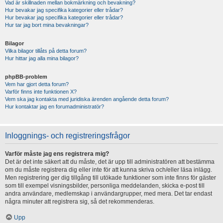
Vad är skillnaden mellan bokmärkning och bevakning?
Hur bevakar jag specifika kategorier eller trådar?
Hur bevakar jag specifika kategorier eller trådar?
Hur tar jag bort mina bevakningar?
Bilagor
Vilka bilagor tillåts på detta forum?
Hur hittar jag alla mina bilagor?
phpBB-problem
Vem har gjort detta forum?
Varför finns inte funktionen X?
Vem ska jag kontakta med juridiska ärenden angående detta forum?
Hur kontaktar jag en forumadministratör?
Inloggnings- och registreringsfrågor
Varför måste jag ens registrera mig?
Det är det inte säkert att du måste, det är upp till administratören att bestämma
om du måste registrera dig eller inte för att kunna skriva och/eller läsa inlägg.
Men registrering ger dig tillgång till utökade funktioner som inte finns för gäster
som till exempel visningsbilder, personliga meddelanden, skicka e-post till
andra användare, medlemskap i användargrupper, med mera. Det tar endast
några minuter att registrera sig, så det rekommenderas.
Upp