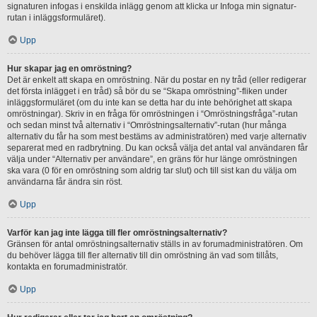
signaturen infogas i enskilda inlägg genom att klicka ur Infoga min signatur-
rutan i inläggsformuläret).
Upp
Hur skapar jag en omröstning?
Det är enkelt att skapa en omröstning. När du postar en ny tråd (eller redigerar
det första inlägget i en tråd) så bör du se “Skapa omröstning”-fliken under
inläggsformuläret (om du inte kan se detta har du inte behörighet att skapa
omröstningar). Skriv in en fråga för omröstningen i “Omröstningsfråga”-rutan
och sedan minst två alternativ i “Omröstningsalternativ”-rutan (hur många
alternativ du får ha som mest bestäms av administratören) med varje alternativ
separerat med en radbrytning. Du kan också välja det antal val användaren får
välja under “Alternativ per användare”, en gräns för hur länge omröstningen
ska vara (0 för en omröstning som aldrig tar slut) och till sist kan du välja om
användarna får ändra sin röst.
Upp
Varför kan jag inte lägga till fler omröstningsalternativ?
Gränsen för antal omröstningsalternativ ställs in av forumadministratören. Om
du behöver lägga till fler alternativ till din omröstning än vad som tillåts,
kontakta en forumadministratör.
Upp