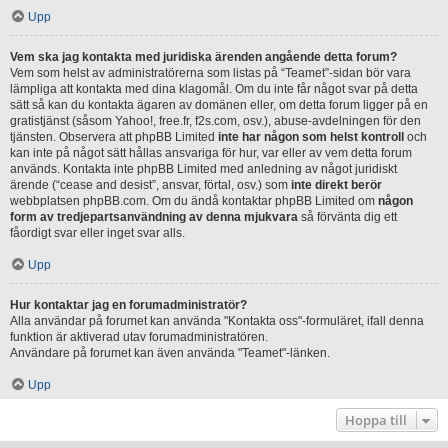
Upp
Vem ska jag kontakta med juridiska ärenden angående detta forum?
Vem som helst av administratörerna som listas på “Teamet”-sidan bör vara
lämpliga att kontakta med dina klagomål. Om du inte får något svar på detta
sätt så kan du kontakta ägaren av domänen eller, om detta forum ligger på en
gratistjänst (såsom Yahoo!, free.fr, f2s.com, osv.), abuse-avdelningen för den
tjänsten. Observera att phpBB Limited
inte har någon som helst kontroll
och
kan inte på något sätt hållas ansvariga för hur, var eller av vem detta forum
används. Kontakta inte phpBB Limited med anledning av något juridiskt
ärende (“cease and desist”, ansvar, förtal, osv.) som
inte direkt berör
webbplatsen phpBB.com. Om du ändå kontaktar phpBB Limited om
någon
form av tredjepartsanvändning av denna mjukvara
så förvänta dig ett
fåordigt svar eller inget svar alls.
Upp
Hur kontaktar jag en forumadministratör?
Alla användar på forumet kan använda "Kontakta oss"-formuläret, ifall denna
funktion är aktiverad utav forumadministratören.
Användare på forumet kan även använda "Teamet"-länken.
Upp
Hoppa till