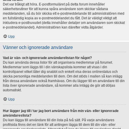
Det var tråkigt att höra. E-postformuläret på detta forum innehåller
säkerhetsrutiner för att kunna spåra användare som skickar sådana
meddelanden, så du bör skicka ett e-postmeddelande till administratören med
en fullständig kopia av e-postmeddelandet du fått. Det är väldigt viktigt att
inkludera e-posthuvudet (detta innehåller detaljer om användaren som skickat
e-postmeddelandet). Administratören kan därefter vidta åtgärder.
Upp
Vänner och ignorerade användare
Vad är vän- och ignorerade användarelistan för något?
Du kan använda dessa listor för att organisera medlemmar på forumet.
Medlemmar som läggs till i din vänskapslista kommer att visas i din
kontrollpanel vilket låter dig snabbt och enkelt visa deras onlinestatus och
skicka personliga meddelanden till dem. Om det stöds i mallen så kan inlägg
från dessa användare också framhävas. Om du lägger till en användare till din
lista över ignorerade användare, så kommer alla inlägg de gör att döljas
automatiskt.
Upp
Hur lägger jag till / tar jag bort användare från min vän- eller ignorerade
användareslista?
Du kan lägga till användare till din lista på två sätt. På varje användares
profilsida finns det en länk för att antingen lägga till dem till din vän- eller