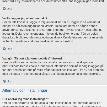
lösenord. Följ instruktionerna och du kommer att kunna logga in igen inom kort.
Upp
Varför loggas jag ut automatiskt?
Om du inte kryssar i Logga in mig automatiskt när du loggar in så kommer du
endast att hållas inloggad för en viss tid. Detta förhindrar att någon annan
använder sig av ditt konto. För att förbli inloggad, kryssa i rutan nästa gång du
loggar in. Detta rekommenderas inte om du besöker forumet från en delad
dator, t.ex. bibliotek, internetcafé, datorsal, osv. Om du inte ser denna kryssruta
så har forumadministratören inaktiverat denna funktion.
Upp
Vad gör “Ta bort alla forumcookies”-länken?
Genom att klicka på den länken så tas alla cookies som har skapats av
phpBB3 bort. Dessa cookies innehåller information som håller dig inloggad på
forumet och håller reda på vilka trådar du läst och inte läst. Om du har problem
med att logga in eller logga ut så kan det hjälpa att ta bort alla forumcookies.
Upp
Alternativ och inställningar
Hur ändrar jag mina inställningar?
Om du är registrerad så sparas alla dina inställningar i forumets databas. För
att ändra inställningar, klicka på Kontrollpanel-länken (finns oftast längst upp