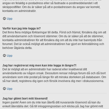
angav en felaktig e-postadress eller så fastnade e-postmeddelandet i ett
skräppostfilter. Om du är säker på att e-postadressen du angav var korrekt,
kontakta en administratör.
Upp
Varför kan jag inte logga in?
Det finns flera möjliga förklaringar till detta. Först och främst, försäkra dig om att
ditt användarnamn och lösenord stämmer. Om du är säker på att de stämmer,
kontakta administratören för att försäkra dig om att du inte har bannlysts från
forumet. Det är också möjligt att administratören har gjort en felinställning och
behöver åtgärda detta.
Upp
Jag har registrerat mig men kan inte logga in längre?!
Det är möjligt att en administratör har raderat eller inaktiverat ditt
användarkonto av någon orsak. Dessutom rensar många forum då och då bort
användare som inte postat på länge för att minska storleken på databasen. Om
så har skett, registrera dig igen och försök involvera dig mer i diskussionerna.
Upp
Jag har glömt bort mitt lösenord!
Ingen panik! Även om du inte kan återfå ditt nuvarande lösenord så kan du
enkelt återställa det. Gå till inloggningssidan och klicka på Jag har glömt mitt