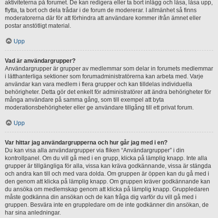
aktiviteterna på forumet. De kan redigera eller ta bort inlägg och låsa, låsa upp,
flytta, ta bort och dela trådar i de forum de modererar. I allmänhet så finns
moderatorerna där för att förhindra att användare kommer ifrån ämnet eller
postar anstötligt material.
Upp
Vad är användargrupper?
Användargrupper är grupper av medlemmar som delar in forumets medlemmar
i lätthanterliga sektioner som forumadministratörerna kan arbeta med. Varje
användar kan vara medlem i flera grupper och kan tilldelas individuella
behörigheter. Detta gör det enkelt för administratörer att ändra behörigheter för
många användare på samma gång, som till exempel att byta
moderationsbehörigheter eller ge användare tillgång till ett privat forum.
Upp
Var hittar jag användargrupperna och hur går jag med i en?
Du kan visa alla användargrupper via fliken “Användargrupper” i din
kontrollpanel. Om du vill gå med i en grupp, klicka på lämplig knapp. Inte alla
grupper är tillgängliga för alla, vissa kan kräva godkännande, vissa är stängda
och andra kan till och med vara dolda. Om gruppen är öppen kan du gå med i
den genom att klicka på lämplig knapp. Om gruppen kräver godkännande kan
du ansöka om medlemskap genom att klicka på lämplig knapp. Gruppledaren
måste godkänna din ansökan och de kan fråga dig varför du vill gå med i
gruppen. Besvära inte en gruppledare om de inte godkänner din ansökan, de
har sina anledningar.