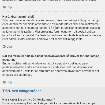
Upp
Hur ändrar jag min titel?
Titlar, som visas under ditt användarnamn, visar hur många inlägg du har gjort
eller identifierar speciella användare, t.ex. moderatorer eller administratörer. I
allmänhet kan du inte ändra namnet på några forumtitlar eftersom de ställs in
av forumadministratören. Missbruka inte forumet genom att posta i onödan
bara för att ändra din titel. De flesta forum tolererar inte detta och en moderator
eller administratör kommer helt enkelt att sänka ditt inläggsantal.
Upp
När jag försöker skicka e-post till en användare så kräver forumet att jag
loggar in?
Endast registrerade användare kan skicka e-post via det inbygga e-
postformuläret till andra användare och endast om det har aktiverats av
administratören. Detta för att förhindra att anonyma användare använder det
för att skicka skräppost.
Upp
Tråd- och inläggsfrågor
Hur skapar jag en ny tråd i en kategori?
För att skapa en ny tråd i en kategori, klicka på den relevanta knappen på