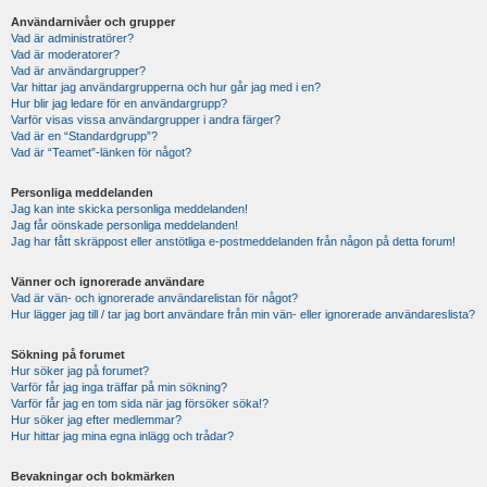
Användarnivåer och grupper
Vad är administratörer?
Vad är moderatorer?
Vad är användargrupper?
Var hittar jag användargrupperna och hur går jag med i en?
Hur blir jag ledare för en användargrupp?
Varför visas vissa användargrupper i andra färger?
Vad är en “Standardgrupp”?
Vad är “Teamet”-länken för något?
Personliga meddelanden
Jag kan inte skicka personliga meddelanden!
Jag får oönskade personliga meddelanden!
Jag har fått skräppost eller anstötliga e-postmeddelanden från någon på detta forum!
Vänner och ignorerade användare
Vad är vän- och ignorerade användarelistan för något?
Hur lägger jag till / tar jag bort användare från min vän- eller ignorerade användareslista?
Sökning på forumet
Hur söker jag på forumet?
Varför får jag inga träffar på min sökning?
Varför får jag en tom sida när jag försöker söka!?
Hur söker jag efter medlemmar?
Hur hittar jag mina egna inlägg och trådar?
Bevakningar och bokmärken