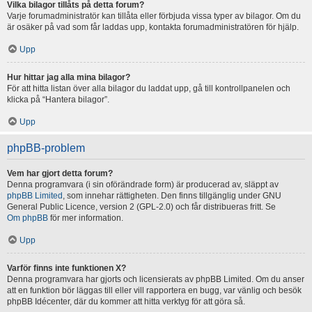
Vilka bilagor tillåts på detta forum?
Varje forumadministratör kan tillåta eller förbjuda vissa typer av bilagor. Om du
är osäker på vad som får laddas upp, kontakta forumadministratören för hjälp.
Upp
Hur hittar jag alla mina bilagor?
För att hitta listan över alla bilagor du laddat upp, gå till kontrollpanelen och
klicka på “Hantera bilagor”.
Upp
phpBB-problem
Vem har gjort detta forum?
Denna programvara (i sin oförändrade form) är producerad av, släppt av
phpBB Limited
, som innehar rättigheten. Den finns tillgänglig under GNU
General Public Licence, version 2 (GPL-2.0) och får distribueras fritt. Se
Om phpBB
för mer information.
Upp
Varför finns inte funktionen X?
Denna programvara har gjorts och licensierats av phpBB Limited. Om du anser
att en funktion bör läggas till eller vill rapportera en bugg, var vänlig och besök
phpBB Idécenter, där du kommer att hitta verktyg för att göra så.