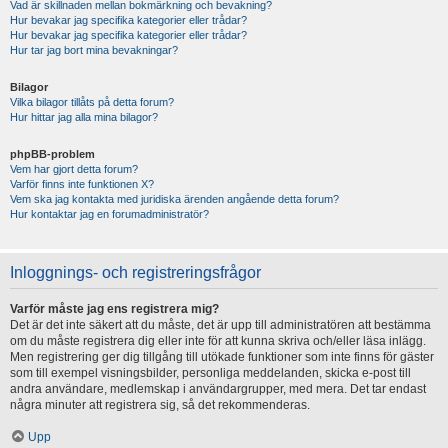
Vad är skillnaden mellan bokmärkning och bevakning?
Hur bevakar jag specifika kategorier eller trådar?
Hur bevakar jag specifika kategorier eller trådar?
Hur tar jag bort mina bevakningar?
Bilagor
Vilka bilagor tillåts på detta forum?
Hur hittar jag alla mina bilagor?
phpBB-problem
Vem har gjort detta forum?
Varför finns inte funktionen X?
Vem ska jag kontakta med juridiska ärenden angående detta forum?
Hur kontaktar jag en forumadministratör?
Inloggnings- och registreringsfrågor
Varför måste jag ens registrera mig?
Det är det inte säkert att du måste, det är upp till administratören att bestämma
om du måste registrera dig eller inte för att kunna skriva och/eller läsa inlägg.
Men registrering ger dig tillgång till utökade funktioner som inte finns för gäster
som till exempel visningsbilder, personliga meddelanden, skicka e-post till
andra användare, medlemskap i användargrupper, med mera. Det tar endast
några minuter att registrera sig, så det rekommenderas.
Upp