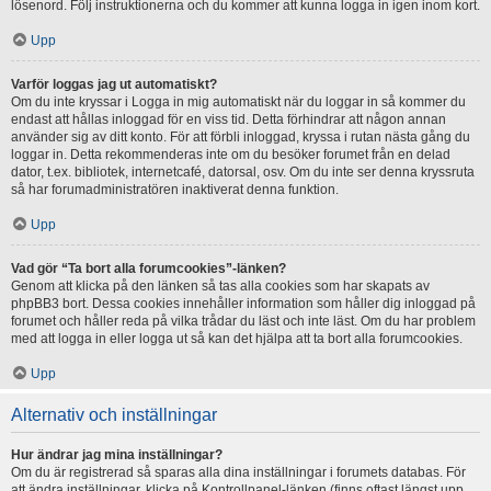
lösenord. Följ instruktionerna och du kommer att kunna logga in igen inom kort.
Upp
Varför loggas jag ut automatiskt?
Om du inte kryssar i Logga in mig automatiskt när du loggar in så kommer du
endast att hållas inloggad för en viss tid. Detta förhindrar att någon annan
använder sig av ditt konto. För att förbli inloggad, kryssa i rutan nästa gång du
loggar in. Detta rekommenderas inte om du besöker forumet från en delad
dator, t.ex. bibliotek, internetcafé, datorsal, osv. Om du inte ser denna kryssruta
så har forumadministratören inaktiverat denna funktion.
Upp
Vad gör “Ta bort alla forumcookies”-länken?
Genom att klicka på den länken så tas alla cookies som har skapats av
phpBB3 bort. Dessa cookies innehåller information som håller dig inloggad på
forumet och håller reda på vilka trådar du läst och inte läst. Om du har problem
med att logga in eller logga ut så kan det hjälpa att ta bort alla forumcookies.
Upp
Alternativ och inställningar
Hur ändrar jag mina inställningar?
Om du är registrerad så sparas alla dina inställningar i forumets databas. För
att ändra inställningar, klicka på Kontrollpanel-länken (finns oftast längst upp