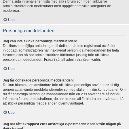
Denna sida innehåller en lista med alla i forumledningen, inklusive
administratörer och moderatorer med uppgifter om vilka kategorier de
modererar.
Upp
Personliga meddelanden
Jag kan inte skicka personliga meddelanden!
Det finns tre möjliga anledningar till detta; du är inte registrerad och/eller
inloggad, administratören har inaktiverat personliga meddelanden för hela
forumet, eller så har administratören förhindrat just dig från att skicka
personliga meddelanden. Fråga i så fall administratören varför.
Upp
Jag får oönskade personliga meddelanden!
Du kan blockera en användare från att skicka personliga användare till dig
genom att använda meddelanderegler som du ställer in i din kontrollpanel. Om
du får anstötliga personliga meddelanden från en viss användare så bör du
informera forumadministratören, de har makten att förhindra en användare från
att skicka personliga meddelanden överhuvudtaget.
Upp
Jag har fått skräppost eller anstötliga e-postmeddelanden från någon på
detta forum!