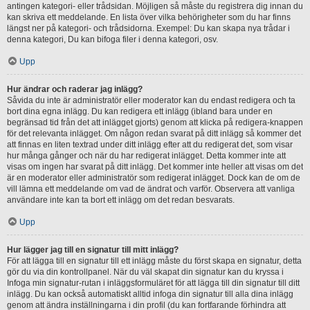
antingen kategori- eller trådsidan. Möjligen så måste du registrera dig innan du
kan skriva ett meddelande. En lista över vilka behörigheter som du har finns
längst ner på kategori- och trådsidorna. Exempel: Du kan skapa nya trådar i
denna kategori, Du kan bifoga filer i denna kategori, osv.
Upp
Hur ändrar och raderar jag inlägg?
Såvida du inte är administratör eller moderator kan du endast redigera och ta
bort dina egna inlägg. Du kan redigera ett inlägg (ibland bara under en
begränsad tid från det att inlägget gjorts) genom att klicka på redigera-knappen
för det relevanta inlägget. Om någon redan svarat på ditt inlägg så kommer det
att finnas en liten textrad under ditt inlägg efter att du redigerat det, som visar
hur många gånger och när du har redigerat inlägget. Detta kommer inte att
visas om ingen har svarat på ditt inlägg. Det kommer inte heller att visas om det
är en moderator eller administratör som redigerat inlägget. Dock kan de om de
vill lämna ett meddelande om vad de ändrat och varför. Observera att vanliga
användare inte kan ta bort ett inlägg om det redan besvarats.
Upp
Hur lägger jag till en signatur till mitt inlägg?
För att lägga till en signatur till ett inlägg måste du först skapa en signatur, detta
gör du via din kontrollpanel. När du väl skapat din signatur kan du kryssa i
Infoga min signatur-rutan i inläggsformuläret för att lägga till din signatur till ditt
inlägg. Du kan också automatiskt alltid infoga din signatur till alla dina inlägg
genom att ändra inställningarna i din profil (du kan fortfarande förhindra att