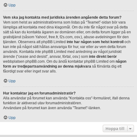
Upp
Vem ska jag kontakta med juridiska ärenden angående detta forum?
Vem som helst av administratörerna som listas på “Teamet”-sidan bör vara
lämpliga att kontakta med dina klagomål. Om du inte får något svar på detta
sätt så kan du kontakta ägaren av domänen eller, om detta forum ligger på en
gratistjänst (såsom Yahoo!, free.fr, f2s.com, osv.), abuse-avdelningen för den
tjänsten. Observera att phpBB Limited
inte har någon som helst kontroll
och
kan inte på något sätt hållas ansvariga för hur, var eller av vem detta forum
används. Kontakta inte phpBB Limited med anledning av något juridiskt
ärende (“cease and desist”, ansvar, förtal, osv.) som
inte direkt berör
webbplatsen phpBB.com. Om du ändå kontaktar phpBB Limited om
någon
form av tredjepartsanvändning av denna mjukvara
så förvänta dig ett
fåordigt svar eller inget svar alls.
Upp
Hur kontaktar jag en forumadministratör?
Alla användar på forumet kan använda "Kontakta oss"-formuläret, ifall denna
funktion är aktiverad utav forumadministratören.
Användare på forumet kan även använda "Teamet"-länken.
Upp
Hoppa till