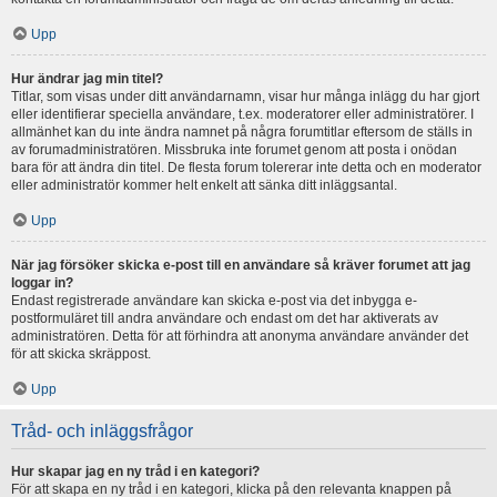
Upp
Hur ändrar jag min titel?
Titlar, som visas under ditt användarnamn, visar hur många inlägg du har gjort
eller identifierar speciella användare, t.ex. moderatorer eller administratörer. I
allmänhet kan du inte ändra namnet på några forumtitlar eftersom de ställs in
av forumadministratören. Missbruka inte forumet genom att posta i onödan
bara för att ändra din titel. De flesta forum tolererar inte detta och en moderator
eller administratör kommer helt enkelt att sänka ditt inläggsantal.
Upp
När jag försöker skicka e-post till en användare så kräver forumet att jag
loggar in?
Endast registrerade användare kan skicka e-post via det inbygga e-
postformuläret till andra användare och endast om det har aktiverats av
administratören. Detta för att förhindra att anonyma användare använder det
för att skicka skräppost.
Upp
Tråd- och inläggsfrågor
Hur skapar jag en ny tråd i en kategori?
För att skapa en ny tråd i en kategori, klicka på den relevanta knappen på