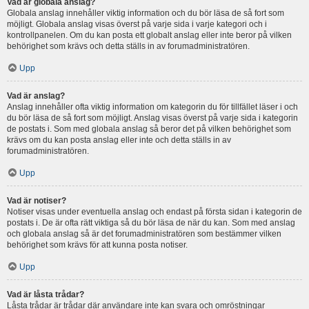
Vad är globala anslag?
Globala anslag innehåller viktig information och du bör läsa de så fort som
möjligt. Globala anslag visas överst på varje sida i varje kategori och i
kontrollpanelen. Om du kan posta ett globalt anslag eller inte beror på vilken
behörighet som krävs och detta ställs in av forumadministratören.
Upp
Vad är anslag?
Anslag innehåller ofta viktig information om kategorin du för tillfället läser i och
du bör läsa de så fort som möjligt. Anslag visas överst på varje sida i kategorin
de postats i. Som med globala anslag så beror det på vilken behörighet som
krävs om du kan posta anslag eller inte och detta ställs in av
forumadministratören.
Upp
Vad är notiser?
Notiser visas under eventuella anslag och endast på första sidan i kategorin de
postats i. De är ofta rätt viktiga så du bör läsa de när du kan. Som med anslag
och globala anslag så är det forumadministratören som bestämmer vilken
behörighet som krävs för att kunna posta notiser.
Upp
Vad är låsta trådar?
Låsta trådar är trådar där användare inte kan svara och omröstningar