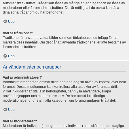
automatiskt avslutats. Trådar kan låsas av många anledningar och de låses av
moderatorer eller forumadministratörer. Det är möjligt att du också kan låsa
dina egna trådar om du har behörighet.
Upp
Vad är trådikoner?
Trådikoner är användarvalda bilder som kan förknippas med inlägg för att
markera dess innehåll. Om det går att använda trådikoner eller inte bestäms av
forumadministratören.
Upp
Användarnivåer och grupper
Vad är administratörer?
Administratörer är medlemmar tilldelade den högsta nivån av kontroll över hela
forumet. Dessa medlemmar kan kontrollera alla aspekter av forumets drift,
vilket inkluderar att ställa in behörigheter, bannlysa användare, skapa
användargrupper och moderatorer, osv. De har också fullständiga
moderationsbehörigheter i alla kategorier, om forumgrundaren tillåtit det.
Upp
Vad är moderatorer?
Moderatorer är individer (eller grupper av individer) som sköter om de dagliga