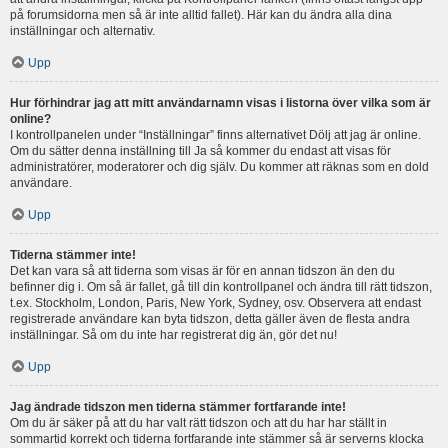
på forumsidorna men så är inte alltid fallet). Här kan du ändra alla dina
inställningar och alternativ.
Upp
Hur förhindrar jag att mitt användarnamn visas i listorna över vilka som är
online?
I kontrollpanelen under “Inställningar” finns alternativet Dölj att jag är online.
Om du sätter denna inställning till Ja så kommer du endast att visas för
administratörer, moderatorer och dig själv. Du kommer att räknas som en dold
användare.
Upp
Tiderna stämmer inte!
Det kan vara så att tiderna som visas är för en annan tidszon än den du
befinner dig i. Om så är fallet, gå till din kontrollpanel och ändra till rätt tidszon,
t.ex. Stockholm, London, Paris, New York, Sydney, osv. Observera att endast
registrerade användare kan byta tidszon, detta gäller även de flesta andra
inställningar. Så om du inte har registrerat dig än, gör det nu!
Upp
Jag ändrade tidszon men tiderna stämmer fortfarande inte!
Om du är säker på att du har valt rätt tidszon och att du har har ställt in
sommartid korrekt och tiderna fortfarande inte stämmer så är serverns klocka