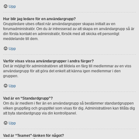
Upp
Hur blir jag ledare för en användargrupp?
Gruppledare utses oftast när användargrupper skapas initialt av en
forumadministratör. Om du är intresserad av att skapa en användargrupp så är
din första kontakt en administratör, försök med att skicka ett personligt
meddelande till dem.
Upp
Varför visas vissa användargrupper i andra färger?
Det är möjligt för administratören att tilldela en färg till medlemmar av en viss
användargrupp för att göra det enkelt att känna igen medlemmar i den
gruppen.
Upp
Vad är en “Standardgrupp”?
Om du är medlem i fler än en användargrupp så bestämmer standardgruppen
vilken gruppfärg och grupptitel som visas för dig. Administratören kan tillåta dig
att byta standardgrupp via din kontrollpanel.
Upp
Vad är “Teamet”-länken för något?