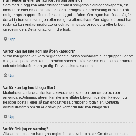
Hur redigerar eller tar jag bort en omröstning?
Som med inlägg kan omröstningar endast redigeras av inläggsskaparen, en
moderator eller en administratör. För att redigera en omröstning klickar du på
redigeringsknappen för det första inlägget i tråden. Om ingen har röstat så går
det att ta bort omröstningen eller redigera alternativen. Om någon däremot har
röstat så kan endast moderatorer och administratörer redigera eller ta bort
omröstningen. Detta för att förhindra fusk.
Upp
Varför kan jag inte komma åt en kategori?
Vissa kategorier kan vara begränsade till vissa användare eller grupper. För att
visa, läsa, posta, osv. kan du behöva speciell tillåtelse som endast moderatorer
och administratörer kan ge dig. Pröva att kontakta dem.
Upp
Varför kan jag inte bifoga filer?
Möjligheten att bifoga filer kan aktiveras per kategori, per grupp och per
användare. Administratören kanske inte tillåter bilagor i just den kategori du
försöker posta i, eller så kan endast vissa grupper bifoga filer. Kontakta
administratören om du är osäker på varför du inte kan bifoga filer.
Upp
Varför fick jag en varning?
Alla administratörer har egna regler för sina webbplatser. Om de anser att du