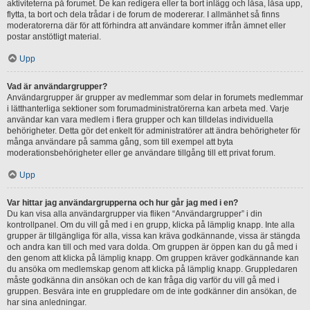
aktiviteterna på forumet. De kan redigera eller ta bort inlägg och låsa, låsa upp,
flytta, ta bort och dela trådar i de forum de modererar. I allmänhet så finns
moderatorerna där för att förhindra att användare kommer ifrån ämnet eller
postar anstötligt material.
Upp
Vad är användargrupper?
Användargrupper är grupper av medlemmar som delar in forumets medlemmar
i lätthanterliga sektioner som forumadministratörerna kan arbeta med. Varje
användar kan vara medlem i flera grupper och kan tilldelas individuella
behörigheter. Detta gör det enkelt för administratörer att ändra behörigheter för
många användare på samma gång, som till exempel att byta
moderationsbehörigheter eller ge användare tillgång till ett privat forum.
Upp
Var hittar jag användargrupperna och hur går jag med i en?
Du kan visa alla användargrupper via fliken “Användargrupper” i din
kontrollpanel. Om du vill gå med i en grupp, klicka på lämplig knapp. Inte alla
grupper är tillgängliga för alla, vissa kan kräva godkännande, vissa är stängda
och andra kan till och med vara dolda. Om gruppen är öppen kan du gå med i
den genom att klicka på lämplig knapp. Om gruppen kräver godkännande kan
du ansöka om medlemskap genom att klicka på lämplig knapp. Gruppledaren
måste godkänna din ansökan och de kan fråga dig varför du vill gå med i
gruppen. Besvära inte en gruppledare om de inte godkänner din ansökan, de
har sina anledningar.