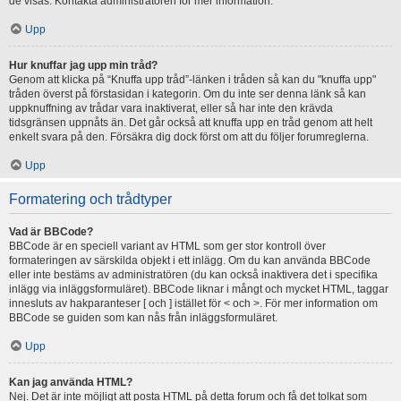
de visas. Kontakta administratören för mer information.
Upp
Hur knuffar jag upp min tråd?
Genom att klicka på “Knuffa upp tråd”-länken i tråden så kan du "knuffa upp"
tråden överst på förstasidan i kategorin. Om du inte ser denna länk så kan
uppknuffning av trådar vara inaktiverat, eller så har inte den krävda
tidsgränsen uppnåts än. Det går också att knuffa upp en tråd genom att helt
enkelt svara på den. Försäkra dig dock först om att du följer forumreglerna.
Upp
Formatering och trådtyper
Vad är BBCode?
BBCode är en speciell variant av HTML som ger stor kontroll över
formateringen av särskilda objekt i ett inlägg. Om du kan använda BBCode
eller inte bestäms av administratören (du kan också inaktivera det i specifika
inlägg via inläggsformuläret). BBCode liknar i mångt och mycket HTML, taggar
innesluts av hakparanteser [ och ] istället för < och >. För mer information om
BBCode se guiden som kan nås från inläggsformuläret.
Upp
Kan jag använda HTML?
Nej. Det är inte möjligt att posta HTML på detta forum och få det tolkat som