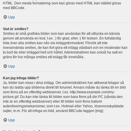
HTML. Den mesta formatering som kan göras med HTML kan istället göras
med BBCode.
Upp
Vad är smilies?
Smilies är små grafiska bilder som kan användas för att uttrycka en känsla
genom att använda en kod, t.ex. :) för glad, eller :( för ledsen. En fullständig
lista över alla smilies kan nås via inläggsformuläret. Försök att inte
överanvända smilies, de kan fort göra ett inlägg oläsbart och en moderator kan
ta bort de eller inlägget helt och hållet. Administratören kan också ha satt en
gräns för hur många smilies ett inlägg får innehålla.
Upp
Kan jag infoga bilder?
Ja, bilder kan visas i dina inlägg. Om administratören har aktiverat bilagor så
kan du ladda upp bilderna direkt till forumet. Annars måste du länka till en bild
som finns på en offentlig webbserver, t.ex. http://www.example.com/my-
picture.gif. Du kan inte länka till bilder som bara finns på din PC (såvida den
inte är en offentlig webbserver) eller till bilder som finns bakom
autentiseringsmekanismer, som t.ex. Hotmail eller Yahoo, lösenorsskyddade
sajter, m.m. För att infoga en bild, använd BBCode-taggen [img].
Upp