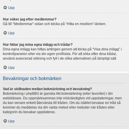
Upp
Hur söker jag efter medlemmar?
Gå till “Medlemmar”-sidan och klicka på “Hitta en medlem”-länken.
Upp
Hur hittar jag mina egna inlägg och trådar?
Dina egna inlägg kan hittas antingen genom att klicka på “Visa dina inlägg” i
kontrollpanelen eller via din egen profilsida. För att söka efter dina trådar,
använd avancerad sökning och fyll i de olika alternativen på lämpligt sätt.
Upp
Bevakningar och bokmärken
Vad är skillnaden mellan bokmärkning och bevakning?
Bokmärkning i phpBB3 är ganska likt bokmärkning (eller favoriter) i din
webbläsare. Du uppmärksammas inte nödvändigtvis vid uppdateringar, men
du kan senare enkelt återvända till tråden. Om du istället bevakar en tråd så
kommer du meddelas via din valda metod eller metoder när tråden eller
kategorin du bevakar uppdateras.
Upp