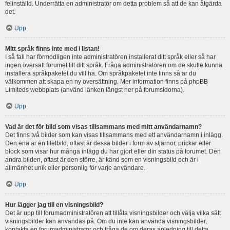
felinställd. Underrätta en administratör om detta problem så att de kan åtgärda
det.
Upp
Mitt språk finns inte med i listan!
I så fall har förmodligen inte administratören installerat ditt språk eller så har
ingen översatt forumet till ditt språk. Fråga administratören om de skulle kunna
installera språkpaketet du vill ha. Om språkpaketet inte finns så är du
välkommen att skapa en ny översättning. Mer information finns på phpBB
Limiteds webbplats (använd länken längst ner på forumsidorna).
Upp
Vad är det för bild som visas tillsammans med mitt användarnamn?
Det finns två bilder som kan visas tillsammans med ett användarnamn i inlägg.
Den ena är en titelbild, oftast är dessa bilder i form av stjärnor, prickar eller
block som visar hur många inlägg du har gjort eller din status på forumet. Den
andra bilden, oftast är den större, är känd som en visningsbild och är i
allmänhet unik eller personlig för varje användare.
Upp
Hur lägger jag till en visningsbild?
Det är upp till forumadministratören att tillåta visningsbilder och välja vilka sätt
visningsbilder kan användas på. Om du inte kan använda visningsbilder,
kontakta en forumadministratör och fråga de om deras anledning till detta.