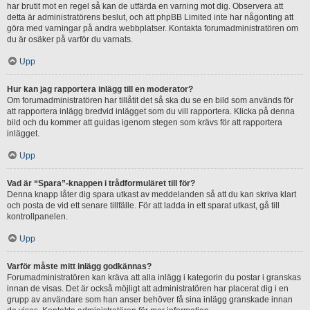
har brutit mot en regel så kan de utfärda en varning mot dig. Observera att
detta är administratörens beslut, och att phpBB Limited inte har någonting att
göra med varningar på andra webbplatser. Kontakta forumadministratören om
du är osäker på varför du varnats.
Upp
Hur kan jag rapportera inlägg till en moderator?
Om forumadministratören har tillåtit det så ska du se en bild som används för
att rapportera inlägg bredvid inlägget som du vill rapportera. Klicka på denna
bild och du kommer att guidas igenom stegen som krävs för att rapportera
inlägget.
Upp
Vad är “Spara”-knappen i trådformuläret till för?
Denna knapp låter dig spara utkast av meddelanden så att du kan skriva klart
och posta de vid ett senare tillfälle. För att ladda in ett sparat utkast, gå till
kontrollpanelen.
Upp
Varför måste mitt inlägg godkännas?
Forumadministratören kan kräva att alla inlägg i kategorin du postar i granskas
innan de visas. Det är också möjligt att administratören har placerat dig i en
grupp av användare som han anser behöver få sina inlägg granskade innan