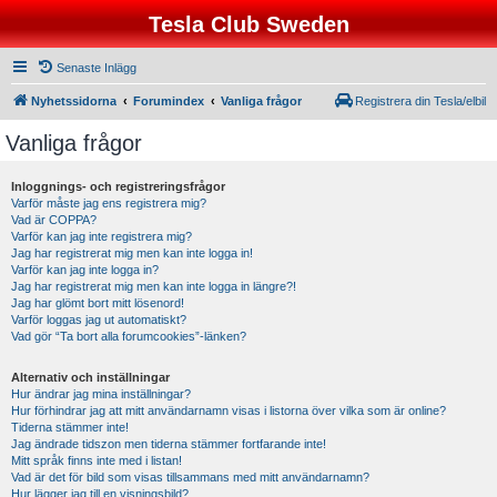
Tesla Club Sweden
Senaste Inlägg
Nyhetssidorna
Forumindex
Vanliga frågor
Registrera din Tesla/elbil
Vanliga frågor
Inloggnings- och registreringsfrågor
Varför måste jag ens registrera mig?
Vad är COPPA?
Varför kan jag inte registrera mig?
Jag har registrerat mig men kan inte logga in!
Varför kan jag inte logga in?
Jag har registrerat mig men kan inte logga in längre?!
Jag har glömt bort mitt lösenord!
Varför loggas jag ut automatiskt?
Vad gör “Ta bort alla forumcookies”-länken?
Alternativ och inställningar
Hur ändrar jag mina inställningar?
Hur förhindrar jag att mitt användarnamn visas i listorna över vilka som är online?
Tiderna stämmer inte!
Jag ändrade tidszon men tiderna stämmer fortfarande inte!
Mitt språk finns inte med i listan!
Vad är det för bild som visas tillsammans med mitt användarnamn?
Hur lägger jag till en visningsbild?