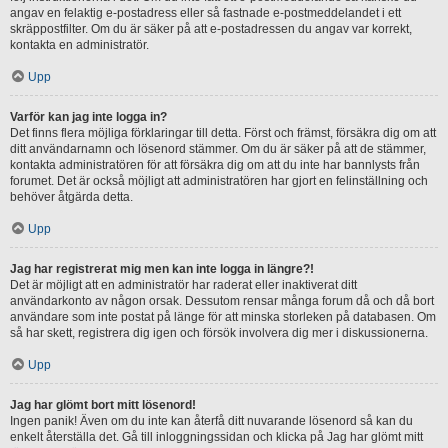
angav en felaktig e-postadress eller så fastnade e-postmeddelandet i ett
skräppostfilter. Om du är säker på att e-postadressen du angav var korrekt,
kontakta en administratör.
Upp
Varför kan jag inte logga in?
Det finns flera möjliga förklaringar till detta. Först och främst, försäkra dig om att
ditt användarnamn och lösenord stämmer. Om du är säker på att de stämmer,
kontakta administratören för att försäkra dig om att du inte har bannlysts från
forumet. Det är också möjligt att administratören har gjort en felinställning och
behöver åtgärda detta.
Upp
Jag har registrerat mig men kan inte logga in längre?!
Det är möjligt att en administratör har raderat eller inaktiverat ditt
användarkonto av någon orsak. Dessutom rensar många forum då och då bort
användare som inte postat på länge för att minska storleken på databasen. Om
så har skett, registrera dig igen och försök involvera dig mer i diskussionerna.
Upp
Jag har glömt bort mitt lösenord!
Ingen panik! Även om du inte kan återfå ditt nuvarande lösenord så kan du
enkelt återställa det. Gå till inloggningssidan och klicka på Jag har glömt mitt