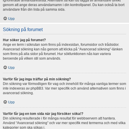
ignorerade användareslista. Alternativt så kan du lägga till användare direkt
genom att ange deras användarnamn i din kontrollpanel. Du kan också ta bort
användare från din lista på samma sida.
Upp
Sökning på forumet
Hur söker jag på forumet?
Ange en term i sökrutan som finns på indexsidan, forumsidor och trådsidor.
Avancerad sökning kan nås genom att klicka på “Avancerad sökning”-länken
som finns på alla sidor på forumet. Hur sökfunktionen nås kan variera
beroende på vilken stil som används.
Upp
Varför får jag inga träffar på min sökning?
Din sökning var förmodligen för vag och innehöll för många vanliga termer som
inte indexeras av phpBB3. Var mer specifik och använd alternativen som finns i
avancerad sökning.
Upp
Varför får jag en tom sida när jag försöker söka!?
Din sökning resulterade i för många resultat för webbservern att hantera.
Använd “Avancerad sökning” och var mer specifik med termerna och med vilka
kategorier som ska sökas i.