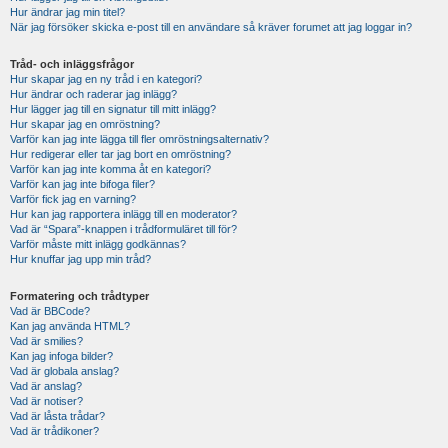
Hur ändrar jag min titel?
När jag försöker skicka e-post till en användare så kräver forumet att jag loggar in?
Tråd- och inläggsfrågor
Hur skapar jag en ny tråd i en kategori?
Hur ändrar och raderar jag inlägg?
Hur lägger jag till en signatur till mitt inlägg?
Hur skapar jag en omröstning?
Varför kan jag inte lägga till fler omröstningsalternativ?
Hur redigerar eller tar jag bort en omröstning?
Varför kan jag inte komma åt en kategori?
Varför kan jag inte bifoga filer?
Varför fick jag en varning?
Hur kan jag rapportera inlägg till en moderator?
Vad är “Spara”-knappen i trådformuläret till för?
Varför måste mitt inlägg godkännas?
Hur knuffar jag upp min tråd?
Formatering och trådtyper
Vad är BBCode?
Kan jag använda HTML?
Vad är smilies?
Kan jag infoga bilder?
Vad är globala anslag?
Vad är anslag?
Vad är notiser?
Vad är låsta trådar?
Vad är trådikoner?