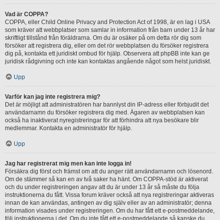
Vad är COPPA?
COPPA, eller Child Online Privacy and Protection Act of 1998, är en lag i USA
som kräver att webbplatser som samlar in information från barn under 13 år har
skriftligt tillstånd från föräldrarna. Om du är osäker på om detta rör dig som
försöker att registrera dig, eller om det rör webbplatsen du försöker registrera
dig på, kontakta ett juridiskt ombud för hjälp. Observera att phpBB inte kan ge
juridisk rådgivning och inte kan kontaktas angående något som helst juridiskt.
Upp
Varför kan jag inte registrera mig?
Det är möjligt att administratören har bannlyst din IP-adress eller förbjudit det
användarnamn du försöker registrera dig med. Ägaren av webbplatsen kan
också ha inaktiverat nyregistreringar för att förhindra att nya besökare blir
medlemmar. Kontakta en administratör för hjälp.
Upp
Jag har registrerat mig men kan inte logga in!
Försäkra dig först och främst om att du anger rätt användarnamn och lösenord.
Om de stämmer så kan en av två saker ha hänt. Om COPPA-stöd är aktiverat
och du under registreringen angav att du är under 13 år så måste du följa
instruktionerna du fått. Vissa forum kräver också att nya registreringar aktiveras
innan de kan användas, antingen av dig själv eller av an administratör; denna
information visades under registreringen. Om du har fått ett e-postmeddelande,
följ instruktionerna i det. Om du inte fått ett e-postmeddelande så kanske du