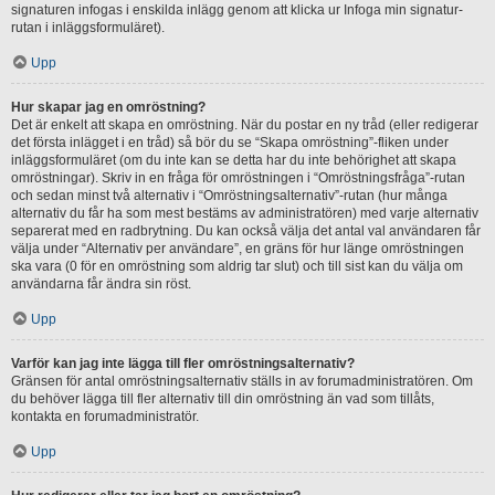
signaturen infogas i enskilda inlägg genom att klicka ur Infoga min signatur-
rutan i inläggsformuläret).
Upp
Hur skapar jag en omröstning?
Det är enkelt att skapa en omröstning. När du postar en ny tråd (eller redigerar
det första inlägget i en tråd) så bör du se “Skapa omröstning”-fliken under
inläggsformuläret (om du inte kan se detta har du inte behörighet att skapa
omröstningar). Skriv in en fråga för omröstningen i “Omröstningsfråga”-rutan
och sedan minst två alternativ i “Omröstningsalternativ”-rutan (hur många
alternativ du får ha som mest bestäms av administratören) med varje alternativ
separerat med en radbrytning. Du kan också välja det antal val användaren får
välja under “Alternativ per användare”, en gräns för hur länge omröstningen
ska vara (0 för en omröstning som aldrig tar slut) och till sist kan du välja om
användarna får ändra sin röst.
Upp
Varför kan jag inte lägga till fler omröstningsalternativ?
Gränsen för antal omröstningsalternativ ställs in av forumadministratören. Om
du behöver lägga till fler alternativ till din omröstning än vad som tillåts,
kontakta en forumadministratör.
Upp