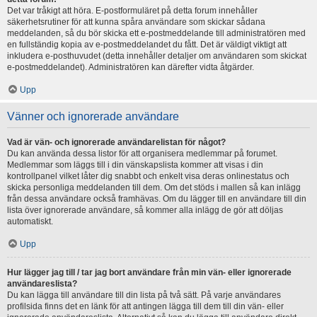
Det var tråkigt att höra. E-postformuläret på detta forum innehåller
säkerhetsrutiner för att kunna spåra användare som skickar sådana
meddelanden, så du bör skicka ett e-postmeddelande till administratören med
en fullständig kopia av e-postmeddelandet du fått. Det är väldigt viktigt att
inkludera e-posthuvudet (detta innehåller detaljer om användaren som skickat
e-postmeddelandet). Administratören kan därefter vidta åtgärder.
Upp
Vänner och ignorerade användare
Vad är vän- och ignorerade användarelistan för något?
Du kan använda dessa listor för att organisera medlemmar på forumet.
Medlemmar som läggs till i din vänskapslista kommer att visas i din
kontrollpanel vilket låter dig snabbt och enkelt visa deras onlinestatus och
skicka personliga meddelanden till dem. Om det stöds i mallen så kan inlägg
från dessa användare också framhävas. Om du lägger till en användare till din
lista över ignorerade användare, så kommer alla inlägg de gör att döljas
automatiskt.
Upp
Hur lägger jag till / tar jag bort användare från min vän- eller ignorerade
användareslista?
Du kan lägga till användare till din lista på två sätt. På varje användares
profilsida finns det en länk för att antingen lägga till dem till din vän- eller