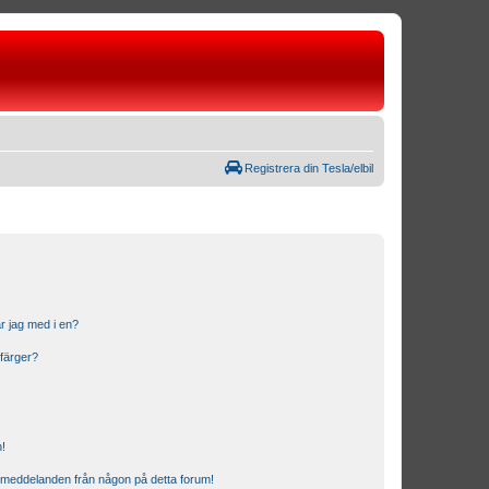
Registrera din Tesla/elbil
r jag med i en?
 färger?
n!
ostmeddelanden från någon på detta forum!