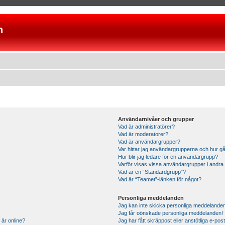
n
Användarnivåer och grupper
Vad är administratörer?
Vad är moderatorer?
Vad är användargrupper?
Var hittar jag användargrupperna och hur gå
Hur blir jag ledare för en användargrupp?
Varför visas vissa användargrupper i andra
Vad är en “Standardgrupp”?
Vad är “Teamet”-länken för något?
Personliga meddelanden
Jag kan inte skicka personliga meddelande
Jag får oönskade personliga meddelanden!
 är online?
Jag har fått skräppost eller anstötliga e-p