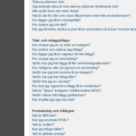
Tiderna stämmer inte!
Jag ändrade tidszon men tiderna stämmer fortfarande inte!
Mitt språk finns inte med i listan!
Vad är det för bild som visas tillsammans med mitt användarnamn?
Hur lägger jag till en visningsbild?
Hur ändrar jag min titel?
När jag försöker skicka e-post till en användare så kräver forumet att j
Tråd- och inläggsfrågor
Hur skapar jag en ny tråd i en kategori?
Hur ändrar och raderar jag inlägg?
Hur lägger jag till en signatur till mitt inlägg?
Hur skapar jag en omröstning?
Varför kan jag inte lägga till fler omröstningsalternativ?
Hur redigerar eller tar jag bort en omröstning?
Varför kan jag inte komma åt en kategori?
Varför kan jag inte bifoga filer?
Varför fick jag en varning?
Hur kan jag rapportera inlägg till en moderator?
Vad är “Spara”-knappen i trådformuläret till för?
Varför måste mitt inlägg godkännas?
Hur knuffar jag upp min tråd?
Formatering och trådtyper
Vad är BBCode?
Kan jag använda HTML?
Vad är smilies?
Kan jag infoga bilder?
Vad är globala anslag?