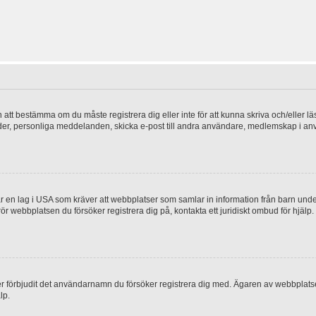
en att bestämma om du måste registrera dig eller inte för att kunna skriva och/eller lä
bilder, personliga meddelanden, skicka e-post till andra användare, medlemskap i a
 en lag i USA som kräver att webbplatser som samlar in information från barn under 1
 rör webbplatsen du försöker registrera dig på, kontakta ett juridiskt ombud för hjäl
ler förbjudit det användarnamn du försöker registrera dig med. Ägaren av webbplatsen
lp.