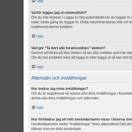
Upp
Varför loggas jag ut automatiskt?
Om du inte kryssar i Logga in mig automatiskt när du loggar in så
rutan nästa gång du loggar in. Detta rekommenderas inte om du b
inaktiverat denna funktion.
Upp
Vad gör “Ta bort alla forumcookies”-länken?
Genom att klicka på den länken så tas alla cookies som har skap
Om du har problem med att logga in eller logga ut så kan det hjä
Upp
Alternativ och inställningar
Hur ändrar jag mina inställningar?
Om du är registrerad så sparas alla dina inställningar i forumets
ändra alla dina inställningar och alternativ.
Upp
Hur förhindrar jag att mitt användarnamn visas i listorna öve
I kontrollpanelen under “Inställningar” finns alternativet Dölj a
räknas som en dold användare.