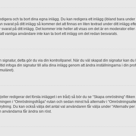
digera och ta bort dina egna inlägg. Du kan redigera ett inlägg (ibland bara under e
svarat på ditt inlägg så kommer det att finnas en liten textrad under ditt inlägg ef
 svarat på ditt inlägg. Det kommer inte heller att visas om det är en moderator elle
t vanliga användare inte kan ta bort ett inlägg om det redan besvarats.
 en signatur, detta gör du via din kontrollpanel. När du väl skapat din signatur kan du 
alltid infoga din signatur till alla dina inlägg genom att ändra inställningarna i din pr
muläret).
(eller redigerar det första inlägget i en tråd) så bör du se “Skapa omröstning”-flike
tningen i “Omröstningsfråga”-rutan och sedan minst två alternativ i “Omröstningsal
rytning. Du kan också välja det antal val användaren får välja under “Alternativ pe
om användarna får ändra sin röst.