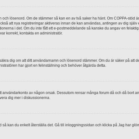
mn och lösenord. Om de stämmer så kan en av två saker ha hänt. Om COPPA-stöd är 
 också att nya registreringar aktiveras innan de kan användas, antingen av dig själv
uktionerna i det. Om du inte fått ett e-postmeddelande så kanske du angav en felakti
ar korrekt, kontakta en administratör.
, försäkra dig om att ditt användarnamn och lösenord stämmer. Om du är säker på att d
nistratören har gjort en felinställning och behöver åtgärda detta.
at ditt användarkonto av någon orsak. Dessutom rensar många forum då och då bort a
lvera dig mer i diskussionerna.
 så kan du enkelt återställa det. Gå till inloggningssidan och klicka på Jag har glö