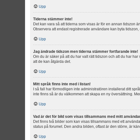
Upp
Tiderna stämmer inte!
Det kan vara så att tiderna som visas är för en annan tidszon än d
Observera att endast registrerade användare kan byta tidszon, de
Upp
Jag ändrade tidszon men tiderna stämmer fortfarande inte!
Om du är säker på att du har valt rätt tidszon och att du har har
att de kan åtgärda det.
Upp
Mitt språk finns inte med i listan!
I så fall har förmodligen inte administratören installerat ditt sp
inte finns så är du välkommen att skapa en ny översättning. M
Upp
Vad är det för bild som visas tillsammans med mitt använd
Det finns två bilder som kan visas tillsammans med ett användarna
status på forumet. Den andra bilden, oftast är den större, är kä
Upp