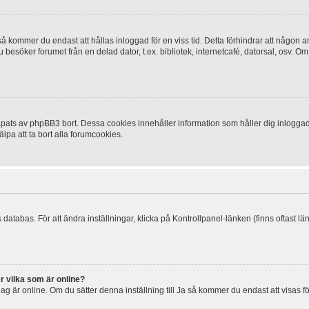
 kommer du endast att hållas inloggad för en viss tid. Detta förhindrar att någon ann
esöker forumet från en delad dator, t.ex. bibliotek, internetcafé, datorsal, osv. O
ats av phpBB3 bort. Dessa cookies innehåller information som håller dig inloggad på
lpa att ta bort alla forumcookies.
 databas. För att ändra inställningar, klicka på Kontrollpanel-länken (finns oftast lä
r vilka som är online?
tt jag är online. Om du sätter denna inställning till Ja så kommer du endast att visas 