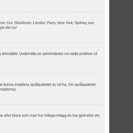
idszon, t.ex. Stockholm, London, Paris, New York, Sydney, osv.
gör det nu!
ka felinställd. Underrätta en administratör om detta problem så
kulle kunna installera språkpaketet du vill ha. Om språkpaketet
umsidorna).
kar eller block som visar hur många inlägg du har gjort eller din