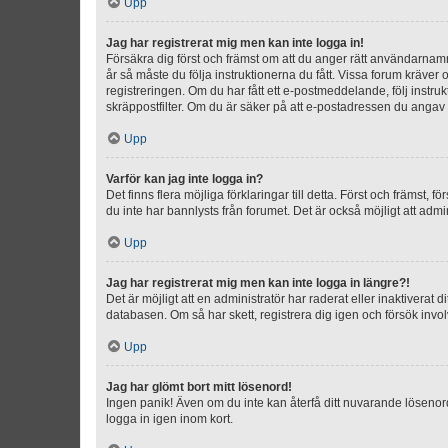
Upp
Jag har registrerat mig men kan inte logga in!
Försäkra dig först och främst om att du anger rätt användarna
år så måste du följa instruktionerna du fått. Vissa forum kräver
registreringen. Om du har fått ett e-postmeddelande, följ instr
skräppostfilter. Om du är säker på att e-postadressen du angav v
Upp
Varför kan jag inte logga in?
Det finns flera möjliga förklaringar till detta. Först och främst
du inte har bannlysts från forumet. Det är också möjligt att admi
Upp
Jag har registrerat mig men kan inte logga in längre?!
Det är möjligt att en administratör har raderat eller inaktiver
databasen. Om så har skett, registrera dig igen och försök invo
Upp
Jag har glömt bort mitt lösenord!
Ingen panik! Även om du inte kan återfå ditt nuvarande lösenord
logga in igen inom kort.