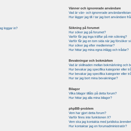
Vänner och ignorerade användare
Vad är vän- och ignorerade användarelistan
Hur lägger jag till / tar jag bort användare 
Sökning på forumet
ag loggar in?
Hur söker jag på forumet?
Varför får jag inga träffar på min sökning?
Varför får jag en tom sida när jag försöker 
Hur söker jag efter medlemmar?
Hur hittar jag mina egna inlägg och trådar?
Bevakningar och bokmärken
Vad är skillnaden mellan bokmärkning och 
Hur bevakar jag specifika kategorier eller t
Hur bevakar jag specifika kategorier eller t
Hur tar jag bort mina bevakningar?
Bilagor
Vilka bilagor tillåts på detta forum?
Hur hittar jag alla mina bilagor?
phpBB-problem
Vem har gjort detta forum?
Varför finns inte funktionen X?
Vem ska jag kontakta med juridiska ärende
Hur kontaktar jag en forumadministratör?