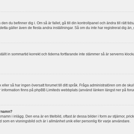
en du befinner dig i. Om så är fallet, gå till din kontrollpanel och ändra till rätt t
tta gäller även de flesta andra inställningar. Så om du inte har registrerat dig än, 
 ställt in sommartid korrekt och tiderna fortfarande inte stämmer så är serverns kloc
råk eller så har ingen översatt forumet till ditt språk. Fråga administratören om de s
er information finns på phpBB Limiteds webbplats (använd länken längst ner på for
arnamn?
mn i inlägg. Den ena är en titelbild, oftast är dessa bilder i form av stjärnor, pric
nd som en visningsbild och är i allmänhet unik eller personlig för varje användare.