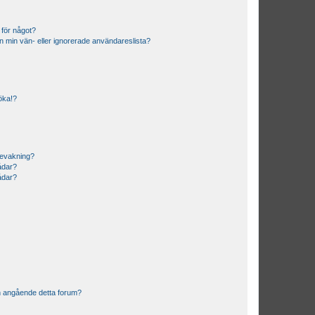
 för något?
från min vän- eller ignorerade användareslista?
söka!?
bevakning?
rådar?
rådar?
n angående detta forum?