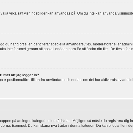
 och välja vilka sätt visningsbilder kan användas på. Om du inte kan använda visning
g du har gjort eller identifierar speciella användare, t.ex. moderatorer eller admin
uka inte forumet genom att posta i onödan bara för att ändra din titel. De flesta foru
rumet att jag loggar in?
a e-postformuläret till andra användare och endast om det har aktiverats av admini
knappen på antingen kategori- eller trådsidan. Möjligen så måste du registrera dig i
idorna. Exempel: Du kan skapa nya trådar i denna kategori, Du kan bifoga filer i de