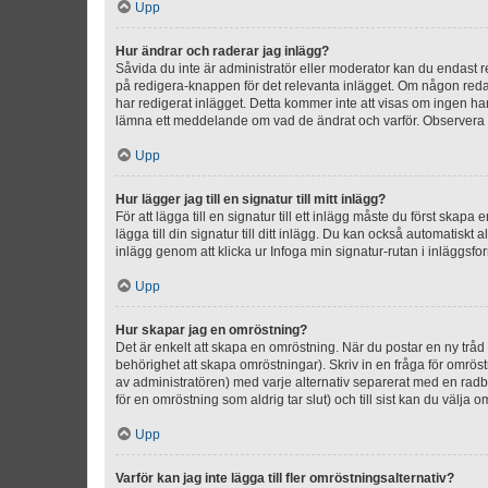
Upp
Hur ändrar och raderar jag inlägg?
Såvida du inte är administratör eller moderator kan du endast re
på redigera-knappen för det relevanta inlägget. Om någon redan 
har redigerat inlägget. Detta kommer inte att visas om ingen har
lämna ett meddelande om vad de ändrat och varför. Observera at
Upp
Hur lägger jag till en signatur till mitt inlägg?
För att lägga till en signatur till ett inlägg måste du först skapa
lägga till din signatur till ditt inlägg. Du kan också automatiskt 
inlägg genom att klicka ur Infoga min signatur-rutan i inläggsfor
Upp
Hur skapar jag en omröstning?
Det är enkelt att skapa en omröstning. När du postar en ny tråd 
behörighet att skapa omröstningar). Skriv in en fråga för omrös
av administratören) med varje alternativ separerat med en radb
för en omröstning som aldrig tar slut) och till sist kan du välja 
Upp
Varför kan jag inte lägga till fler omröstningsalternativ?