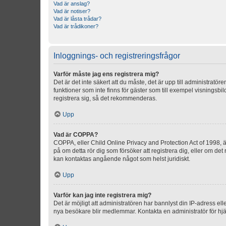
Vad är anslag?
Vad är notiser?
Vad är låsta trådar?
Vad är trådikoner?
Inloggnings- och registreringsfrågor
Varför måste jag ens registrera mig?
Det är det inte säkert att du måste, det är upp till administratör
funktioner som inte finns för gäster som till exempel visnings
registrera sig, så det rekommenderas.
Upp
Vad är COPPA?
COPPA, eller Child Online Privacy and Protection Act of 1998, är
på om detta rör dig som försöker att registrera dig, eller om det
kan kontaktas angående något som helst juridiskt.
Upp
Varför kan jag inte registrera mig?
Det är möjligt att administratören har bannlyst din IP-adress el
nya besökare blir medlemmar. Kontakta en administratör för hjä