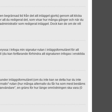
n begränsad tid från det att inlägget gjorts) genom att klicka
ter att du redigerat det, som visar hur många gånger och när du
r administratör som redigerat inlägget. Dock kan de om de vill
kryssa i Infoga min signatur-rutan i inläggsformuläret för att
ofil (du kan fortfarande förhindra att signaturen infogas i enskilda
n under inläggsformuläret (om du inte kan se detta har du inte
ternativ”-rutan (hur många alternativ du får ha som mest bestäms
r användare”, en gräns för hur länge omröstningen ska vara (0