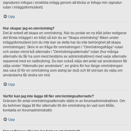
signaturen infogas i enskilda inlägg genom att klicka ur Infoga min signatur-
rutan i inläggsformuläret).
Upp
Hur skapar jag en omröstning?
Det är enkelt att skapa en omröstning. När du postar en ny tråd (eller redigerar
det första inlägget i en tråd) så bör du se “Skapa omröstning”-fliken under
inläggsformuläret (om du inte kan se detta har du inte behörighet att skapa
omröstningar). Skriv in en fråga för omröstningen i “Omröstningsfråga”-rutan
och sedan minst två alternativ i “Omröstningsalternativ”-rutan (hur många
alternativ du får ha som mest bestäms av administratören) med varje alternativ
separerat med en radbrytning. Du kan också välja det antal val användaren får
välja under “Alternativ per användare”, en gräns för hur länge omröstningen
ska vara (0 för en omröstning som aldrig tar slut) och till sist kan du välja om
användarna får ändra sin röst.
Upp
Varför kan jag inte lägga till fler omröstningsalternativ?
Gränsen för antal omröstningsalternativ ställs in av forumadministratören. Om
du behöver lägga till fler alternativ till din omröstning än vad som tillåts,
kontakta en forumadministratör.
Upp