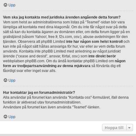
Upp
Vem ska jag kontakta med juridiska ärenden angående detta forum?
Vem som helst av administratörerna som listas på “Teamet”-sidan bör vara
lämpliga att kontakta med dina klagomål. Om du inte får något svar på detta
sätt så kan du kontakta ägaren av domänen eller, om detta forum ligger på en
gratistjänst (såsom Yahoo!, free.fr, f2s.com, osv.), abuse-avdelningen för den
tjänsten. Observera att phpBB Limited
inte har någon som helst kontroll
och
kan inte på något sätt hållas ansvariga för hur, var eller av vem detta forum
används. Kontakta inte phpBB Limited med anledning av något juridiskt
ärende (“cease and desist”, ansvar, förtal, osv.) som
inte direkt berör
webbplatsen phpBB.com. Om du ändå kontaktar phpBB Limited om
någon
form av tredjepartsanvändning av denna mjukvara
så förvänta dig ett
fåordigt svar eller inget svar alls.
Upp
Hur kontaktar jag en forumadministratör?
Alla användar på forumet kan använda "Kontakta oss"-formuläret, ifall denna
funktion är aktiverad utav forumadministratören.
Användare på forumet kan även använda "Teamet"-länken.
Upp
Hoppa till