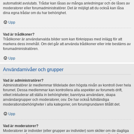
automatiskt avslutats. Trådar kan låsas av många anledningar och de låses av
moderatorer eller forumadministratörer. Det är möjligt att du också kan låsa
dina egna trådar om du har behörighet.
Upp
Vad är trådikoner?
Trådikoner är användarvalda bilder som kan förknippas med inlägg för att
markera dess innehåll. Om det går att använda trådikoner eller inte bestäms av
forumadministratören.
Upp
Användarnivåer och grupper
Vad är administratörer?
Administratörer är medlemmar tilldelade den högsta nivån av kontroll över hela
forumet. Dessa medlemmar kan kontrollera alla aspekter av forumets drift,
vilket inkluderar att ställa in behörigheter, bannlysa användare, skapa
användargrupper och moderatorer, osv. De har också fullständiga
moderationsbehörigheter i alla kategorier, om forumgrundaren tillåtit det.
Upp
Vad är moderatorer?
Moderatorer är individer (eller grupper av individer) som sköter om de dagliga