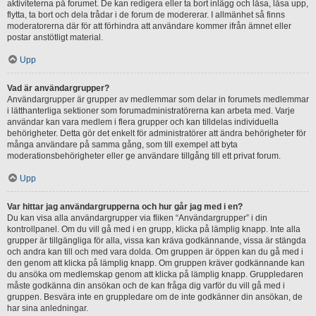
aktiviteterna på forumet. De kan redigera eller ta bort inlägg och låsa, låsa upp,
flytta, ta bort och dela trådar i de forum de modererar. I allmänhet så finns
moderatorerna där för att förhindra att användare kommer ifrån ämnet eller
postar anstötligt material.
Upp
Vad är användargrupper?
Användargrupper är grupper av medlemmar som delar in forumets medlemmar
i lätthanterliga sektioner som forumadministratörerna kan arbeta med. Varje
användar kan vara medlem i flera grupper och kan tilldelas individuella
behörigheter. Detta gör det enkelt för administratörer att ändra behörigheter för
många användare på samma gång, som till exempel att byta
moderationsbehörigheter eller ge användare tillgång till ett privat forum.
Upp
Var hittar jag användargrupperna och hur går jag med i en?
Du kan visa alla användargrupper via fliken “Användargrupper” i din
kontrollpanel. Om du vill gå med i en grupp, klicka på lämplig knapp. Inte alla
grupper är tillgängliga för alla, vissa kan kräva godkännande, vissa är stängda
och andra kan till och med vara dolda. Om gruppen är öppen kan du gå med i
den genom att klicka på lämplig knapp. Om gruppen kräver godkännande kan
du ansöka om medlemskap genom att klicka på lämplig knapp. Gruppledaren
måste godkänna din ansökan och de kan fråga dig varför du vill gå med i
gruppen. Besvära inte en gruppledare om de inte godkänner din ansökan, de
har sina anledningar.