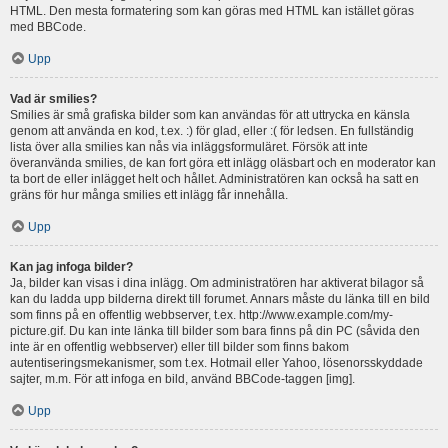
HTML. Den mesta formatering som kan göras med HTML kan istället göras
med BBCode.
Upp
Vad är smilies?
Smilies är små grafiska bilder som kan användas för att uttrycka en känsla
genom att använda en kod, t.ex. :) för glad, eller :( för ledsen. En fullständig
lista över alla smilies kan nås via inläggsformuläret. Försök att inte
överanvända smilies, de kan fort göra ett inlägg oläsbart och en moderator kan
ta bort de eller inlägget helt och hållet. Administratören kan också ha satt en
gräns för hur många smilies ett inlägg får innehålla.
Upp
Kan jag infoga bilder?
Ja, bilder kan visas i dina inlägg. Om administratören har aktiverat bilagor så
kan du ladda upp bilderna direkt till forumet. Annars måste du länka till en bild
som finns på en offentlig webbserver, t.ex. http://www.example.com/my-
picture.gif. Du kan inte länka till bilder som bara finns på din PC (såvida den
inte är en offentlig webbserver) eller till bilder som finns bakom
autentiseringsmekanismer, som t.ex. Hotmail eller Yahoo, lösenorsskyddade
sajter, m.m. För att infoga en bild, använd BBCode-taggen [img].
Upp