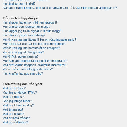
Hur ändrar jag min titel?
När jag försöker skicka e-post till en användare så kräver forumet att jag loggar in?
Tråd- och inläggsfrågor
Hur skapar jag en ny tråd i en kategori?
Hur ändrar och raderar jag inlägg?
Hur lägger jag till en signatur till mitt inlägg?
Hur skapar jag en omröstning?
Varför kan jag inte lägga till fler omröstningsalternativ?
Hur redigerar eller tar jag bort en omröstning?
Varför kan jag inte komma åt en kategori?
Varför kan jag inte bifoga filer?
Varför fick jag en varning?
Hur kan jag rapportera inlägg till en moderator?
Vad är “Spara”-knappen i trådformuläret till för?
Varför måste mitt inlägg godkännas?
Hur knuffar jag upp min tråd?
Formatering och trådtyper
Vad är BBCode?
Kan jag använda HTML?
Vad är smilies?
Kan jag infoga bilder?
Vad är globala anslag?
Vad är anslag?
Vad är notiser?
Vad är låsta trådar?
Vad är trådikoner?