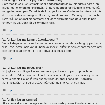
Hur redigerar eller tar jag bort en omröstning?
Som med inlägg kan omröstningar endast redigeras av inläggsskaparen, en
moderator eller en administratör. För att redigera en omröstning klickar du på
redigeringsknappen för det första inlägget i tråden. Om ingen har röstat så går
det att ta bort omröstningen eller redigera alternativen. Om någon däremot har
röstat så kan endast moderatorer och administratörer redigera eller ta bort
omröstningen. Detta för att förhindra fusk.
Upp
Varför kan jag inte komma åt en kategori?
Vissa kategorier kan vara begränsade till vissa användare eller grupper. För att
visa, läsa, posta, osv. kan du behöva speciell tillåtelse som endast moderatorer
och administratörer kan ge dig. Pröva att kontakta dem.
Upp
Varför kan jag inte bifoga filer?
Möjligheten att bifoga filer kan aktiveras per kategori, per grupp och per
användare. Administratören kanske inte tillåter bilagor i just den kategori du
försöker posta i, eller så kan endast vissa grupper bifoga filer. Kontakta
administratören om du är osäker på varför du inte kan bifoga filer.
Upp
Varför fick jag en varning?
Alla administratörer har egna regler för sina webbplatser. Om de anser att du