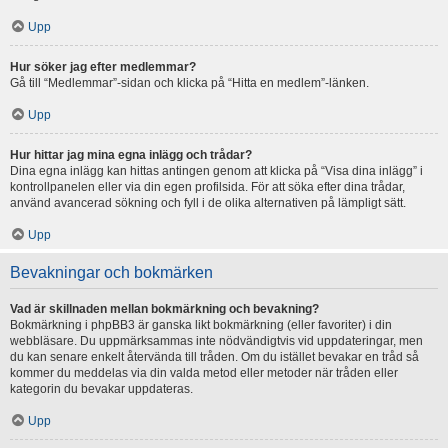
Upp
Hur söker jag efter medlemmar?
Gå till “Medlemmar”-sidan och klicka på “Hitta en medlem”-länken.
Upp
Hur hittar jag mina egna inlägg och trådar?
Dina egna inlägg kan hittas antingen genom att klicka på “Visa dina inlägg” i
kontrollpanelen eller via din egen profilsida. För att söka efter dina trådar,
använd avancerad sökning och fyll i de olika alternativen på lämpligt sätt.
Upp
Bevakningar och bokmärken
Vad är skillnaden mellan bokmärkning och bevakning?
Bokmärkning i phpBB3 är ganska likt bokmärkning (eller favoriter) i din
webbläsare. Du uppmärksammas inte nödvändigtvis vid uppdateringar, men
du kan senare enkelt återvända till tråden. Om du istället bevakar en tråd så
kommer du meddelas via din valda metod eller metoder när tråden eller
kategorin du bevakar uppdateras.
Upp