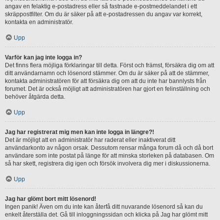
angav en felaktig e-postadress eller så fastnade e-postmeddelandet i ett
skräppostfilter. Om du är säker på att e-postadressen du angav var korrekt,
kontakta en administratör.
Upp
Varför kan jag inte logga in?
Det finns flera möjliga förklaringar till detta. Först och främst, försäkra dig om att
ditt användarnamn och lösenord stämmer. Om du är säker på att de stämmer,
kontakta administratören för att försäkra dig om att du inte har bannlysts från
forumet. Det är också möjligt att administratören har gjort en felinställning och
behöver åtgärda detta.
Upp
Jag har registrerat mig men kan inte logga in längre?!
Det är möjligt att en administratör har raderat eller inaktiverat ditt
användarkonto av någon orsak. Dessutom rensar många forum då och då bort
användare som inte postat på länge för att minska storleken på databasen. Om
så har skett, registrera dig igen och försök involvera dig mer i diskussionerna.
Upp
Jag har glömt bort mitt lösenord!
Ingen panik! Även om du inte kan återfå ditt nuvarande lösenord så kan du
enkelt återställa det. Gå till inloggningssidan och klicka på Jag har glömt mitt