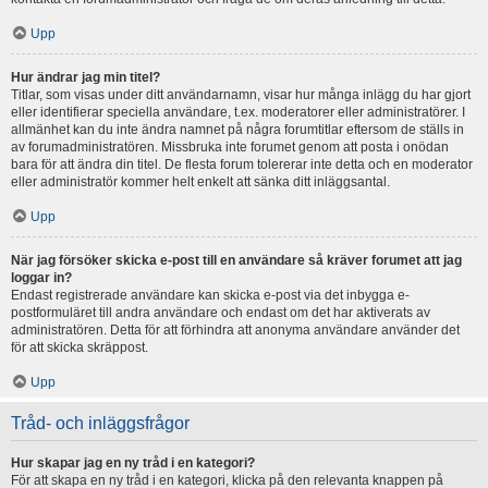
Upp
Hur ändrar jag min titel?
Titlar, som visas under ditt användarnamn, visar hur många inlägg du har gjort
eller identifierar speciella användare, t.ex. moderatorer eller administratörer. I
allmänhet kan du inte ändra namnet på några forumtitlar eftersom de ställs in
av forumadministratören. Missbruka inte forumet genom att posta i onödan
bara för att ändra din titel. De flesta forum tolererar inte detta och en moderator
eller administratör kommer helt enkelt att sänka ditt inläggsantal.
Upp
När jag försöker skicka e-post till en användare så kräver forumet att jag
loggar in?
Endast registrerade användare kan skicka e-post via det inbygga e-
postformuläret till andra användare och endast om det har aktiverats av
administratören. Detta för att förhindra att anonyma användare använder det
för att skicka skräppost.
Upp
Tråd- och inläggsfrågor
Hur skapar jag en ny tråd i en kategori?
För att skapa en ny tråd i en kategori, klicka på den relevanta knappen på