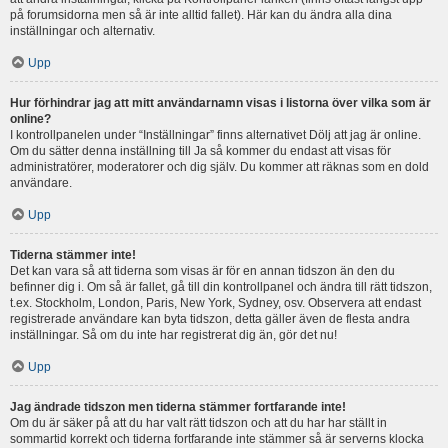
på forumsidorna men så är inte alltid fallet). Här kan du ändra alla dina
inställningar och alternativ.
Upp
Hur förhindrar jag att mitt användarnamn visas i listorna över vilka som är
online?
I kontrollpanelen under “Inställningar” finns alternativet Dölj att jag är online.
Om du sätter denna inställning till Ja så kommer du endast att visas för
administratörer, moderatorer och dig själv. Du kommer att räknas som en dold
användare.
Upp
Tiderna stämmer inte!
Det kan vara så att tiderna som visas är för en annan tidszon än den du
befinner dig i. Om så är fallet, gå till din kontrollpanel och ändra till rätt tidszon,
t.ex. Stockholm, London, Paris, New York, Sydney, osv. Observera att endast
registrerade användare kan byta tidszon, detta gäller även de flesta andra
inställningar. Så om du inte har registrerat dig än, gör det nu!
Upp
Jag ändrade tidszon men tiderna stämmer fortfarande inte!
Om du är säker på att du har valt rätt tidszon och att du har har ställt in
sommartid korrekt och tiderna fortfarande inte stämmer så är serverns klocka