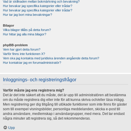
Vad är skillnaden mellan bokmärkning och bevakning?
Hur bevakar jag specifika kategorier eller trådar?
Hur bevakar jag specifika kategorier eller trådar?
Hur tar jag bort mina bevakningar?
Bilagor
Vilka bilagor tillåts på detta forum?
Hur hittar jag alla mina bilagor?
phpBB-problem
Vem har gjort detta forum?
Varför finns inte funktionen X?
Vem ska jag kontakta med juridiska ärenden angående detta forum?
Hur kontaktar jag en forumadministratör?
Inloggnings- och registreringsfrågor
Varför måste jag ens registrera mig?
Det är det inte säkert att du måste, det är upp till administratören att bestämma
om du måste registrera dig eller inte för att kunna skriva och/eller läsa inlägg.
Men registrering ger dig tillgång till utökade funktioner som inte finns för gäster
som till exempel visningsbilder, personliga meddelanden, skicka e-post till
andra användare, medlemskap i användargrupper, med mera. Det tar endast
några minuter att registrera sig, så det rekommenderas.
Upp