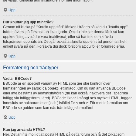
de visas. Kontakta administratören för mer information.
Upp
Hur knuffar jag upp min tråd?
Genom att klicka på “Knuffa upp tråd”-länken i tråden så kan du "knuffa upp"
tråden överst på förstasidan i kategorin. Om du inte ser denna länk så kan
uppknuffning av trådar vara inaktiverat, eller så har inte den krävda
tidsgränsen uppnåts än. Det går också att knuffa upp en tråd genom att helt
enkelt svara på den. Försäkra dig dock först om att du följer forumreglerna.
Upp
Formatering och trådtyper
Vad är BBCode?
BBCode är en speciell variant av HTML som ger stor kontroll över
formateringen av särskilda objekt i ett inlägg. Om du kan använda BBCode
eller inte bestäms av administratören (du kan också inaktivera det i specifika
inlägg via inläggsformuläret). BBCode liknar i mångt och mycket HTML, taggar
innesluts av hakparanteser [ och ] istället för < och >. För mer information om
BBCode se guiden som kan nås från inläggsformuläret.
Upp
Kan jag använda HTML?
Nej. Det är inte möjligt att posta HTML på detta forum och få det tolkat som