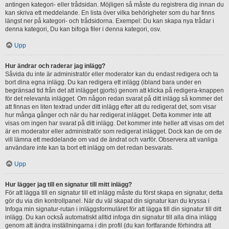
antingen kategori- eller trådsidan. Möjligen så måste du registrera dig innan du
kan skriva ett meddelande. En lista över vilka behörigheter som du har finns
längst ner på kategori- och trådsidorna. Exempel: Du kan skapa nya trådar i
denna kategori, Du kan bifoga filer i denna kategori, osv.
Upp
Hur ändrar och raderar jag inlägg?
Såvida du inte är administratör eller moderator kan du endast redigera och ta
bort dina egna inlägg. Du kan redigera ett inlägg (ibland bara under en
begränsad tid från det att inlägget gjorts) genom att klicka på redigera-knappen
för det relevanta inlägget. Om någon redan svarat på ditt inlägg så kommer det
att finnas en liten textrad under ditt inlägg efter att du redigerat det, som visar
hur många gånger och när du har redigerat inlägget. Detta kommer inte att
visas om ingen har svarat på ditt inlägg. Det kommer inte heller att visas om det
är en moderator eller administratör som redigerat inlägget. Dock kan de om de
vill lämna ett meddelande om vad de ändrat och varför. Observera att vanliga
användare inte kan ta bort ett inlägg om det redan besvarats.
Upp
Hur lägger jag till en signatur till mitt inlägg?
För att lägga till en signatur till ett inlägg måste du först skapa en signatur, detta
gör du via din kontrollpanel. När du väl skapat din signatur kan du kryssa i
Infoga min signatur-rutan i inläggsformuläret för att lägga till din signatur till ditt
inlägg. Du kan också automatiskt alltid infoga din signatur till alla dina inlägg
genom att ändra inställningarna i din profil (du kan fortfarande förhindra att