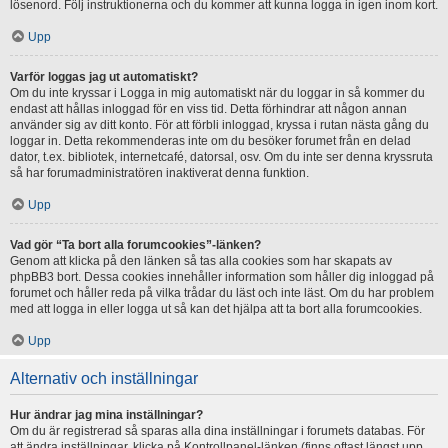
lösenord. Följ instruktionerna och du kommer att kunna logga in igen inom kort.
Upp
Varför loggas jag ut automatiskt?
Om du inte kryssar i Logga in mig automatiskt när du loggar in så kommer du
endast att hållas inloggad för en viss tid. Detta förhindrar att någon annan
använder sig av ditt konto. För att förbli inloggad, kryssa i rutan nästa gång du
loggar in. Detta rekommenderas inte om du besöker forumet från en delad
dator, t.ex. bibliotek, internetcafé, datorsal, osv. Om du inte ser denna kryssruta
så har forumadministratören inaktiverat denna funktion.
Upp
Vad gör “Ta bort alla forumcookies”-länken?
Genom att klicka på den länken så tas alla cookies som har skapats av
phpBB3 bort. Dessa cookies innehåller information som håller dig inloggad på
forumet och håller reda på vilka trådar du läst och inte läst. Om du har problem
med att logga in eller logga ut så kan det hjälpa att ta bort alla forumcookies.
Upp
Alternativ och inställningar
Hur ändrar jag mina inställningar?
Om du är registrerad så sparas alla dina inställningar i forumets databas. För
att ändra inställningar, klicka på Kontrollpanel-länken (finns oftast längst upp