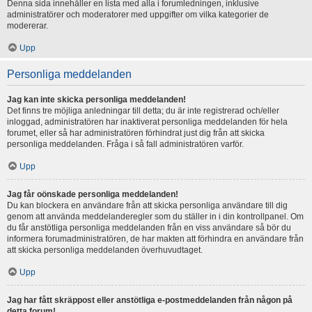
Denna sida innehåller en lista med alla i forumledningen, inklusive
administratörer och moderatorer med uppgifter om vilka kategorier de
modererar.
Upp
Personliga meddelanden
Jag kan inte skicka personliga meddelanden!
Det finns tre möjliga anledningar till detta; du är inte registrerad och/eller
inloggad, administratören har inaktiverat personliga meddelanden för hela
forumet, eller så har administratören förhindrat just dig från att skicka
personliga meddelanden. Fråga i så fall administratören varför.
Upp
Jag får oönskade personliga meddelanden!
Du kan blockera en användare från att skicka personliga användare till dig
genom att använda meddelanderegler som du ställer in i din kontrollpanel. Om
du får anstötliga personliga meddelanden från en viss användare så bör du
informera forumadministratören, de har makten att förhindra en användare från
att skicka personliga meddelanden överhuvudtaget.
Upp
Jag har fått skräppost eller anstötliga e-postmeddelanden från någon på
detta forum!