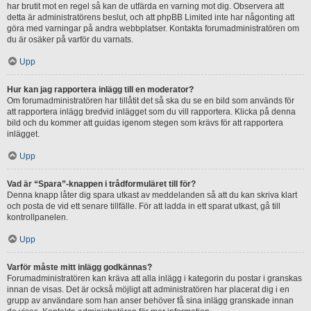
har brutit mot en regel så kan de utfärda en varning mot dig. Observera att
detta är administratörens beslut, och att phpBB Limited inte har någonting att
göra med varningar på andra webbplatser. Kontakta forumadministratören om
du är osäker på varför du varnats.
Upp
Hur kan jag rapportera inlägg till en moderator?
Om forumadministratören har tillåtit det så ska du se en bild som används för
att rapportera inlägg bredvid inlägget som du vill rapportera. Klicka på denna
bild och du kommer att guidas igenom stegen som krävs för att rapportera
inlägget.
Upp
Vad är “Spara”-knappen i trådformuläret till för?
Denna knapp låter dig spara utkast av meddelanden så att du kan skriva klart
och posta de vid ett senare tillfälle. För att ladda in ett sparat utkast, gå till
kontrollpanelen.
Upp
Varför måste mitt inlägg godkännas?
Forumadministratören kan kräva att alla inlägg i kategorin du postar i granskas
innan de visas. Det är också möjligt att administratören har placerat dig i en
grupp av användare som han anser behöver få sina inlägg granskade innan