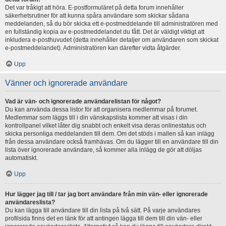
Det var tråkigt att höra. E-postformuläret på detta forum innehåller
säkerhetsrutiner för att kunna spåra användare som skickar sådana
meddelanden, så du bör skicka ett e-postmeddelande till administratören med
en fullständig kopia av e-postmeddelandet du fått. Det är väldigt viktigt att
inkludera e-posthuvudet (detta innehåller detaljer om användaren som skickat
e-postmeddelandet). Administratören kan därefter vidta åtgärder.
Upp
Vänner och ignorerade användare
Vad är vän- och ignorerade användarelistan för något?
Du kan använda dessa listor för att organisera medlemmar på forumet.
Medlemmar som läggs till i din vänskapslista kommer att visas i din
kontrollpanel vilket låter dig snabbt och enkelt visa deras onlinestatus och
skicka personliga meddelanden till dem. Om det stöds i mallen så kan inlägg
från dessa användare också framhävas. Om du lägger till en användare till din
lista över ignorerade användare, så kommer alla inlägg de gör att döljas
automatiskt.
Upp
Hur lägger jag till / tar jag bort användare från min vän- eller ignorerade
användareslista?
Du kan lägga till användare till din lista på två sätt. På varje användares
profilsida finns det en länk för att antingen lägga till dem till din vän- eller