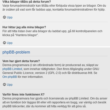
Vilka bilagor tillåts på detta forum?
Varje forumadministratör kan tillåta eller förbjuda vissa typer av bilagor. Om du
är osäker på vad som får laddas upp, kontakta forumadministratören för hjälp.
Upp
Hur hittar jag alla mina bilagor?
För att hitta listan över alla bilagor du laddat upp, gå till kontrollpanelen och
klicka på “Hantera bilagor”.
Upp
phpBB-problem
Vem har gjort detta forum?
Denna programvara (i sin oförändrade form) är producerad av, släppt av
phpBB Limited
, som innehar rättigheten. Den finns tillgänglig under GNU
General Public Licence, version 2 (GPL-2.0) och får distribueras fritt. Se
Om phpBB
för mer information.
Upp
Varför finns inte funktionen X?
Denna programvara har gjorts och licensierats av phpBB Limited. Om du anser
att en funktion bör läggas till eller vill rapportera en bugg, var vänlig och besök
phpBB Idécenter, där du kommer att hitta verktyg för att göra så.