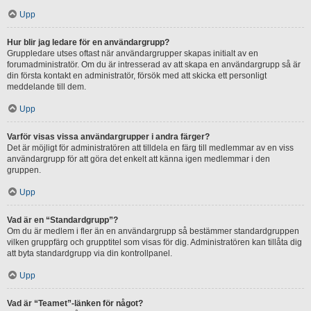
Upp
Hur blir jag ledare för en användargrupp?
Gruppledare utses oftast när användargrupper skapas initialt av en
forumadministratör. Om du är intresserad av att skapa en användargrupp så är
din första kontakt en administratör, försök med att skicka ett personligt
meddelande till dem.
Upp
Varför visas vissa användargrupper i andra färger?
Det är möjligt för administratören att tilldela en färg till medlemmar av en viss
användargrupp för att göra det enkelt att känna igen medlemmar i den
gruppen.
Upp
Vad är en “Standardgrupp”?
Om du är medlem i fler än en användargrupp så bestämmer standardgruppen
vilken gruppfärg och grupptitel som visas för dig. Administratören kan tillåta dig
att byta standardgrupp via din kontrollpanel.
Upp
Vad är “Teamet”-länken för något?