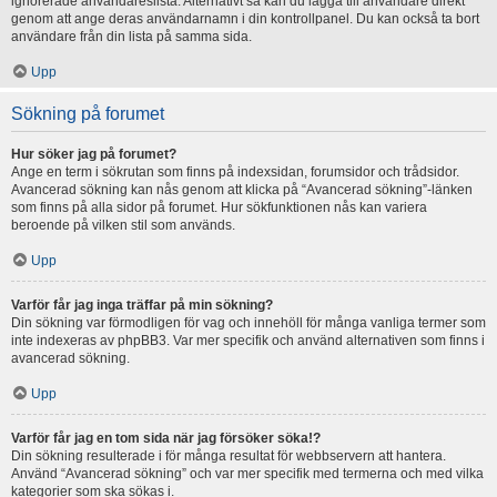
ignorerade användareslista. Alternativt så kan du lägga till användare direkt
genom att ange deras användarnamn i din kontrollpanel. Du kan också ta bort
användare från din lista på samma sida.
Upp
Sökning på forumet
Hur söker jag på forumet?
Ange en term i sökrutan som finns på indexsidan, forumsidor och trådsidor.
Avancerad sökning kan nås genom att klicka på “Avancerad sökning”-länken
som finns på alla sidor på forumet. Hur sökfunktionen nås kan variera
beroende på vilken stil som används.
Upp
Varför får jag inga träffar på min sökning?
Din sökning var förmodligen för vag och innehöll för många vanliga termer som
inte indexeras av phpBB3. Var mer specifik och använd alternativen som finns i
avancerad sökning.
Upp
Varför får jag en tom sida när jag försöker söka!?
Din sökning resulterade i för många resultat för webbservern att hantera.
Använd “Avancerad sökning” och var mer specifik med termerna och med vilka
kategorier som ska sökas i.