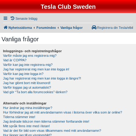
Tesla Club Sweden
Senaste Inlägg
Nyhetssidorna
Forumindex
Vanliga frågor
Registrera din Tesla/elbil
Vanliga frågor
Inloggnings- och registreringsfrågor
Varför måste jag ens registrera mig?
Vad är COPPA?
Varför kan jag inte registrera mig?
Jag har registrerat mig men kan inte logga in!
Varför kan jag inte logga in?
Jag har registrerat mig men kan inte logga in längre?!
Jag har glömt bort mitt lösenord!
Varför loggas jag ut automatiskt?
Vad gör “Ta bort alla forumcookies”-länken?
Alternativ och inställningar
Hur ändrar jag mina inställningar?
Hur förhindrar jag att mitt användarnamn visas i listorna över vilka som är online?
Tiderna stämmer inte!
Jag ändrade tidszon men tiderna stämmer fortfarande inte!
Mitt språk finns inte med i listan!
Vad är det för bild som visas tillsammans med mitt användarnamn?
Hur lägger jag till en visningsbild?