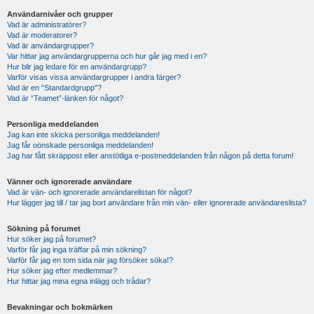
Användarnivåer och grupper
Vad är administratörer?
Vad är moderatorer?
Vad är användargrupper?
Var hittar jag användargrupperna och hur går jag med i en?
Hur blir jag ledare för en användargrupp?
Varför visas vissa användargrupper i andra färger?
Vad är en “Standardgrupp”?
Vad är “Teamet”-länken för något?
Personliga meddelanden
Jag kan inte skicka personliga meddelanden!
Jag får oönskade personliga meddelanden!
Jag har fått skräppost eller anstötliga e-postmeddelanden från någon på detta forum!
Vänner och ignorerade användare
Vad är vän- och ignorerade användarelistan för något?
Hur lägger jag till / tar jag bort användare från min vän- eller ignorerade användareslista?
Sökning på forumet
Hur söker jag på forumet?
Varför får jag inga träffar på min sökning?
Varför får jag en tom sida när jag försöker söka!?
Hur söker jag efter medlemmar?
Hur hittar jag mina egna inlägg och trådar?
Bevakningar och bokmärken