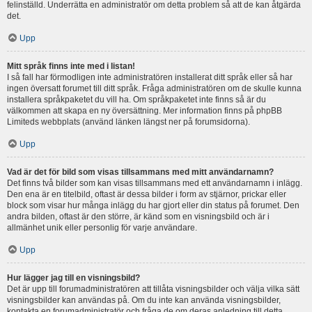
felinställd. Underrätta en administratör om detta problem så att de kan åtgärda
det.
Upp
Mitt språk finns inte med i listan!
I så fall har förmodligen inte administratören installerat ditt språk eller så har
ingen översatt forumet till ditt språk. Fråga administratören om de skulle kunna
installera språkpaketet du vill ha. Om språkpaketet inte finns så är du
välkommen att skapa en ny översättning. Mer information finns på phpBB
Limiteds webbplats (använd länken längst ner på forumsidorna).
Upp
Vad är det för bild som visas tillsammans med mitt användarnamn?
Det finns två bilder som kan visas tillsammans med ett användarnamn i inlägg.
Den ena är en titelbild, oftast är dessa bilder i form av stjärnor, prickar eller
block som visar hur många inlägg du har gjort eller din status på forumet. Den
andra bilden, oftast är den större, är känd som en visningsbild och är i
allmänhet unik eller personlig för varje användare.
Upp
Hur lägger jag till en visningsbild?
Det är upp till forumadministratören att tillåta visningsbilder och välja vilka sätt
visningsbilder kan användas på. Om du inte kan använda visningsbilder,
kontakta en forumadministratör och fråga de om deras anledning till detta.