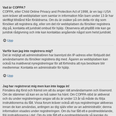
Vad är COPPA?
COPPA, eller Child Online Privacy and Protection Act of 1998, är en lag i USA
som kräver att webbplatser som samlar in information från barn under 13 år har
skriftligt tillstånd från föräldrarna. Om du är osäker på om detta rör dig som
försöker att registrera dig, eller om det rör webbplatsen du försöker registrera
dig på, kontakta ett juridiskt ombud för hjälp. Observera att phpBB inte kan ge
juridisk rådgivning och inte kan kontaktas angående något som helst juridiskt.
Upp
Varför kan jag inte registrera mig?
Det är möjligt att administratören har bannlyst din IP-adress eller förbjudit det
användarnamn du försöker registrera dig med. Ägaren av webbplatsen kan
också ha inaktiverat nyregistreringar för att förhindra att nya besökare blir
medlemmar. Kontakta en administratör för hjälp.
Upp
Jag har registrerat mig men kan inte logga in!
Försäkra dig först och främst om att du anger rätt användarnamn och lösenord.
Om de stämmer så kan en av två saker ha hänt. Om COPPA-stöd är aktiverat
och du under registreringen angav att du är under 13 år så måste du följa
instruktionerna du fått. Vissa forum kräver också att nya registreringar aktiveras
innan de kan användas, antingen av dig själv eller av an administratör; denna
information visades under registreringen. Om du har fått ett e-postmeddelande,
följ instruktionerna i det. Om du inte fått ett e-postmeddelande så kanske du