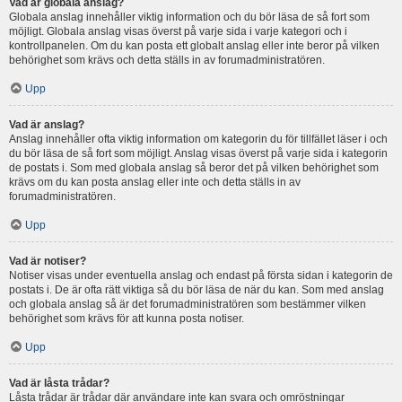
Vad är globala anslag?
Globala anslag innehåller viktig information och du bör läsa de så fort som
möjligt. Globala anslag visas överst på varje sida i varje kategori och i
kontrollpanelen. Om du kan posta ett globalt anslag eller inte beror på vilken
behörighet som krävs och detta ställs in av forumadministratören.
Upp
Vad är anslag?
Anslag innehåller ofta viktig information om kategorin du för tillfället läser i och
du bör läsa de så fort som möjligt. Anslag visas överst på varje sida i kategorin
de postats i. Som med globala anslag så beror det på vilken behörighet som
krävs om du kan posta anslag eller inte och detta ställs in av
forumadministratören.
Upp
Vad är notiser?
Notiser visas under eventuella anslag och endast på första sidan i kategorin de
postats i. De är ofta rätt viktiga så du bör läsa de när du kan. Som med anslag
och globala anslag så är det forumadministratören som bestämmer vilken
behörighet som krävs för att kunna posta notiser.
Upp
Vad är låsta trådar?
Låsta trådar är trådar där användare inte kan svara och omröstningar