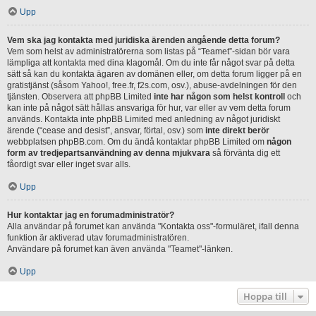
Upp
Vem ska jag kontakta med juridiska ärenden angående detta forum?
Vem som helst av administratörerna som listas på “Teamet”-sidan bör vara
lämpliga att kontakta med dina klagomål. Om du inte får något svar på detta
sätt så kan du kontakta ägaren av domänen eller, om detta forum ligger på en
gratistjänst (såsom Yahoo!, free.fr, f2s.com, osv.), abuse-avdelningen för den
tjänsten. Observera att phpBB Limited
inte har någon som helst kontroll
och
kan inte på något sätt hållas ansvariga för hur, var eller av vem detta forum
används. Kontakta inte phpBB Limited med anledning av något juridiskt
ärende (“cease and desist”, ansvar, förtal, osv.) som
inte direkt berör
webbplatsen phpBB.com. Om du ändå kontaktar phpBB Limited om
någon
form av tredjepartsanvändning av denna mjukvara
så förvänta dig ett
fåordigt svar eller inget svar alls.
Upp
Hur kontaktar jag en forumadministratör?
Alla användar på forumet kan använda "Kontakta oss"-formuläret, ifall denna
funktion är aktiverad utav forumadministratören.
Användare på forumet kan även använda "Teamet"-länken.
Upp
Hoppa till