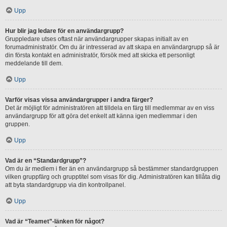
Upp
Hur blir jag ledare för en användargrupp?
Gruppledare utses oftast när användargrupper skapas initialt av en
forumadministratör. Om du är intresserad av att skapa en användargrupp så är
din första kontakt en administratör, försök med att skicka ett personligt
meddelande till dem.
Upp
Varför visas vissa användargrupper i andra färger?
Det är möjligt för administratören att tilldela en färg till medlemmar av en viss
användargrupp för att göra det enkelt att känna igen medlemmar i den
gruppen.
Upp
Vad är en “Standardgrupp”?
Om du är medlem i fler än en användargrupp så bestämmer standardgruppen
vilken gruppfärg och grupptitel som visas för dig. Administratören kan tillåta dig
att byta standardgrupp via din kontrollpanel.
Upp
Vad är “Teamet”-länken för något?