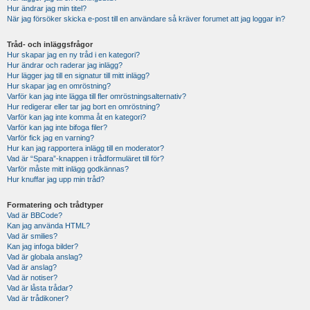
Hur ändrar jag min titel?
När jag försöker skicka e-post till en användare så kräver forumet att jag loggar in?
Tråd- och inläggsfrågor
Hur skapar jag en ny tråd i en kategori?
Hur ändrar och raderar jag inlägg?
Hur lägger jag till en signatur till mitt inlägg?
Hur skapar jag en omröstning?
Varför kan jag inte lägga till fler omröstningsalternativ?
Hur redigerar eller tar jag bort en omröstning?
Varför kan jag inte komma åt en kategori?
Varför kan jag inte bifoga filer?
Varför fick jag en varning?
Hur kan jag rapportera inlägg till en moderator?
Vad är “Spara”-knappen i trådformuläret till för?
Varför måste mitt inlägg godkännas?
Hur knuffar jag upp min tråd?
Formatering och trådtyper
Vad är BBCode?
Kan jag använda HTML?
Vad är smilies?
Kan jag infoga bilder?
Vad är globala anslag?
Vad är anslag?
Vad är notiser?
Vad är låsta trådar?
Vad är trådikoner?