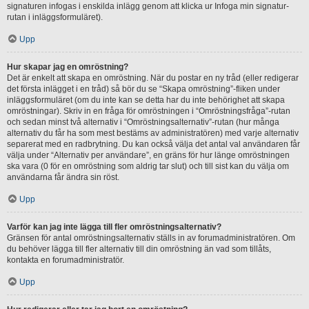
signaturen infogas i enskilda inlägg genom att klicka ur Infoga min signatur-
rutan i inläggsformuläret).
Upp
Hur skapar jag en omröstning?
Det är enkelt att skapa en omröstning. När du postar en ny tråd (eller redigerar
det första inlägget i en tråd) så bör du se “Skapa omröstning”-fliken under
inläggsformuläret (om du inte kan se detta har du inte behörighet att skapa
omröstningar). Skriv in en fråga för omröstningen i “Omröstningsfråga”-rutan
och sedan minst två alternativ i “Omröstningsalternativ”-rutan (hur många
alternativ du får ha som mest bestäms av administratören) med varje alternativ
separerat med en radbrytning. Du kan också välja det antal val användaren får
välja under “Alternativ per användare”, en gräns för hur länge omröstningen
ska vara (0 för en omröstning som aldrig tar slut) och till sist kan du välja om
användarna får ändra sin röst.
Upp
Varför kan jag inte lägga till fler omröstningsalternativ?
Gränsen för antal omröstningsalternativ ställs in av forumadministratören. Om
du behöver lägga till fler alternativ till din omröstning än vad som tillåts,
kontakta en forumadministratör.
Upp