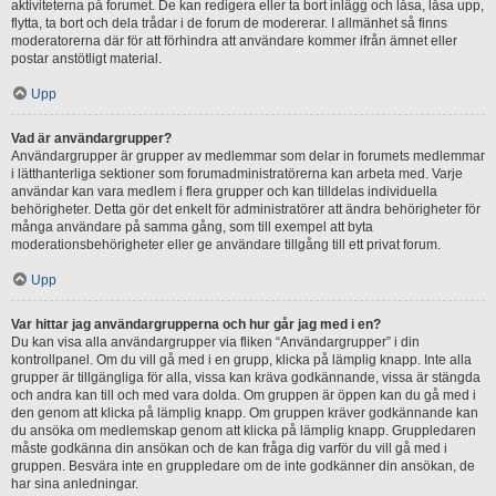
aktiviteterna på forumet. De kan redigera eller ta bort inlägg och låsa, låsa upp,
flytta, ta bort och dela trådar i de forum de modererar. I allmänhet så finns
moderatorerna där för att förhindra att användare kommer ifrån ämnet eller
postar anstötligt material.
Upp
Vad är användargrupper?
Användargrupper är grupper av medlemmar som delar in forumets medlemmar
i lätthanterliga sektioner som forumadministratörerna kan arbeta med. Varje
användar kan vara medlem i flera grupper och kan tilldelas individuella
behörigheter. Detta gör det enkelt för administratörer att ändra behörigheter för
många användare på samma gång, som till exempel att byta
moderationsbehörigheter eller ge användare tillgång till ett privat forum.
Upp
Var hittar jag användargrupperna och hur går jag med i en?
Du kan visa alla användargrupper via fliken “Användargrupper” i din
kontrollpanel. Om du vill gå med i en grupp, klicka på lämplig knapp. Inte alla
grupper är tillgängliga för alla, vissa kan kräva godkännande, vissa är stängda
och andra kan till och med vara dolda. Om gruppen är öppen kan du gå med i
den genom att klicka på lämplig knapp. Om gruppen kräver godkännande kan
du ansöka om medlemskap genom att klicka på lämplig knapp. Gruppledaren
måste godkänna din ansökan och de kan fråga dig varför du vill gå med i
gruppen. Besvära inte en gruppledare om de inte godkänner din ansökan, de
har sina anledningar.