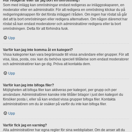
Hur redigerar eller tar jag bort en omröstning?
Som med inlägg kan omröstningar endast redigeras av inläggsskaparen, en
moderator eller en administratör. För att redigera en omröstning klickar du på
redigeringsknappen för det första inlägget i tråden. Om ingen har röstat så går
det att ta bort omröstningen eller redigera alternativen. Om någon däremot har
röstat så kan endast moderatorer och administratörer redigera eller ta bort
omröstningen. Detta för att förhindra fusk.
Upp
Varför kan jag inte komma åt en kategori?
Vissa kategorier kan vara begränsade till vissa användare eller grupper. För att
visa, läsa, posta, osv. kan du behöva speciell tillåtelse som endast moderatorer
och administratörer kan ge dig. Pröva att kontakta dem.
Upp
Varför kan jag inte bifoga filer?
Möjligheten att bifoga filer kan aktiveras per kategori, per grupp och per
användare. Administratören kanske inte tillåter bilagor i just den kategori du
försöker posta i, eller så kan endast vissa grupper bifoga filer. Kontakta
administratören om du är osäker på varför du inte kan bifoga filer.
Upp
Varför fick jag en varning?
Alla administratörer har egna regler för sina webbplatser. Om de anser att du