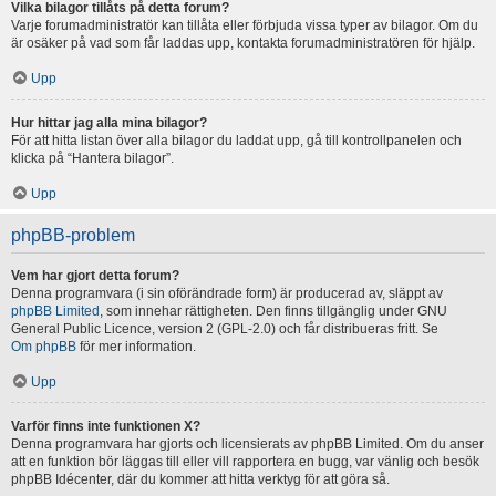
Vilka bilagor tillåts på detta forum?
Varje forumadministratör kan tillåta eller förbjuda vissa typer av bilagor. Om du
är osäker på vad som får laddas upp, kontakta forumadministratören för hjälp.
Upp
Hur hittar jag alla mina bilagor?
För att hitta listan över alla bilagor du laddat upp, gå till kontrollpanelen och
klicka på “Hantera bilagor”.
Upp
phpBB-problem
Vem har gjort detta forum?
Denna programvara (i sin oförändrade form) är producerad av, släppt av
phpBB Limited
, som innehar rättigheten. Den finns tillgänglig under GNU
General Public Licence, version 2 (GPL-2.0) och får distribueras fritt. Se
Om phpBB
för mer information.
Upp
Varför finns inte funktionen X?
Denna programvara har gjorts och licensierats av phpBB Limited. Om du anser
att en funktion bör läggas till eller vill rapportera en bugg, var vänlig och besök
phpBB Idécenter, där du kommer att hitta verktyg för att göra så.