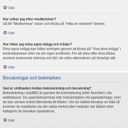
Upp
Hur söker jag efter medlemmar?
Gå till “Medlemmar”-sidan och klicka på “Hitta en medlem”-länken.
Upp
Hur hittar jag mina egna inlägg och trådar?
Dina egna inlägg kan hittas antingen genom att klicka på “Visa dina inlägg” i
kontrollpanelen eller via din egen profilsida. För att söka efter dina trådar,
använd avancerad sökning och fyll i de olika alternativen på lämpligt sätt.
Upp
Bevakningar och bokmärken
Vad är skillnaden mellan bokmärkning och bevakning?
Bokmärkning i phpBB3 är ganska likt bokmärkning (eller favoriter) i din
webbläsare. Du uppmärksammas inte nödvändigtvis vid uppdateringar, men
du kan senare enkelt återvända till tråden. Om du istället bevakar en tråd så
kommer du meddelas via din valda metod eller metoder när tråden eller
kategorin du bevakar uppdateras.
Upp