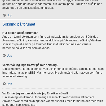
ignorerade användareslista. Alternativt så kan du lägga till användare direkt
genom att ange deras användarnamn i din kontrollpanel. Du kan också ta bort
användare från din lista på samma sida.
Upp
Sökning på forumet
Hur söker jag på forumet?
Ange en term i sökrutan som finns på indexsidan, forumsidor och trådsidor.
Avancerad sökning kan nås genom att klicka på “Avancerad sökning”-länken
som finns på alla sidor på forumet. Hur sökfunktionen nås kan variera
beroende på vilken stil som används.
Upp
Varför får jag inga träffar på min sökning?
Din sökning var förmodligen för vag och innehöll för många vanliga termer som
inte indexeras av phpBB3. Var mer specifik och använd alternativen som finns i
avancerad sökning.
Upp
Varför får jag en tom sida när jag försöker söka!?
Din sökning resulterade i för många resultat för webbservern att hantera.
Använd “Avancerad sökning” och var mer specifik med termerna och med vilka
kategorier som ska sökas i.