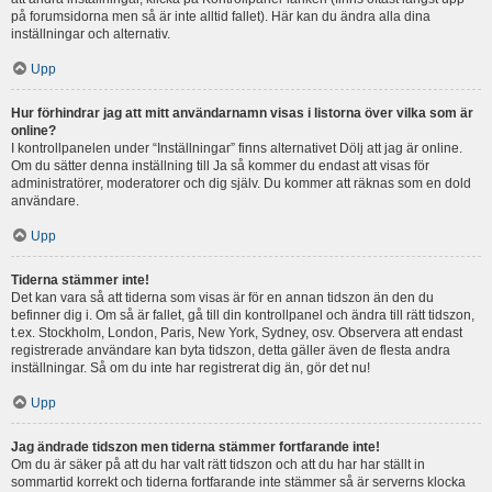
på forumsidorna men så är inte alltid fallet). Här kan du ändra alla dina
inställningar och alternativ.
Upp
Hur förhindrar jag att mitt användarnamn visas i listorna över vilka som är
online?
I kontrollpanelen under “Inställningar” finns alternativet Dölj att jag är online.
Om du sätter denna inställning till Ja så kommer du endast att visas för
administratörer, moderatorer och dig själv. Du kommer att räknas som en dold
användare.
Upp
Tiderna stämmer inte!
Det kan vara så att tiderna som visas är för en annan tidszon än den du
befinner dig i. Om så är fallet, gå till din kontrollpanel och ändra till rätt tidszon,
t.ex. Stockholm, London, Paris, New York, Sydney, osv. Observera att endast
registrerade användare kan byta tidszon, detta gäller även de flesta andra
inställningar. Så om du inte har registrerat dig än, gör det nu!
Upp
Jag ändrade tidszon men tiderna stämmer fortfarande inte!
Om du är säker på att du har valt rätt tidszon och att du har har ställt in
sommartid korrekt och tiderna fortfarande inte stämmer så är serverns klocka