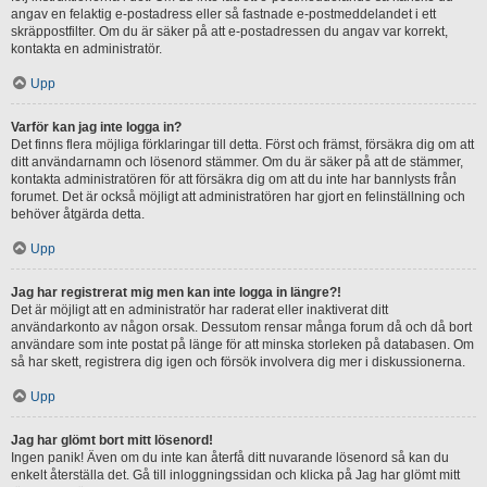
angav en felaktig e-postadress eller så fastnade e-postmeddelandet i ett
skräppostfilter. Om du är säker på att e-postadressen du angav var korrekt,
kontakta en administratör.
Upp
Varför kan jag inte logga in?
Det finns flera möjliga förklaringar till detta. Först och främst, försäkra dig om att
ditt användarnamn och lösenord stämmer. Om du är säker på att de stämmer,
kontakta administratören för att försäkra dig om att du inte har bannlysts från
forumet. Det är också möjligt att administratören har gjort en felinställning och
behöver åtgärda detta.
Upp
Jag har registrerat mig men kan inte logga in längre?!
Det är möjligt att en administratör har raderat eller inaktiverat ditt
användarkonto av någon orsak. Dessutom rensar många forum då och då bort
användare som inte postat på länge för att minska storleken på databasen. Om
så har skett, registrera dig igen och försök involvera dig mer i diskussionerna.
Upp
Jag har glömt bort mitt lösenord!
Ingen panik! Även om du inte kan återfå ditt nuvarande lösenord så kan du
enkelt återställa det. Gå till inloggningssidan och klicka på Jag har glömt mitt