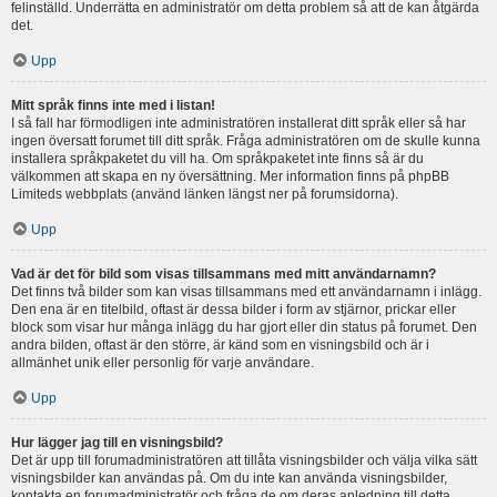
felinställd. Underrätta en administratör om detta problem så att de kan åtgärda
det.
Upp
Mitt språk finns inte med i listan!
I så fall har förmodligen inte administratören installerat ditt språk eller så har
ingen översatt forumet till ditt språk. Fråga administratören om de skulle kunna
installera språkpaketet du vill ha. Om språkpaketet inte finns så är du
välkommen att skapa en ny översättning. Mer information finns på phpBB
Limiteds webbplats (använd länken längst ner på forumsidorna).
Upp
Vad är det för bild som visas tillsammans med mitt användarnamn?
Det finns två bilder som kan visas tillsammans med ett användarnamn i inlägg.
Den ena är en titelbild, oftast är dessa bilder i form av stjärnor, prickar eller
block som visar hur många inlägg du har gjort eller din status på forumet. Den
andra bilden, oftast är den större, är känd som en visningsbild och är i
allmänhet unik eller personlig för varje användare.
Upp
Hur lägger jag till en visningsbild?
Det är upp till forumadministratören att tillåta visningsbilder och välja vilka sätt
visningsbilder kan användas på. Om du inte kan använda visningsbilder,
kontakta en forumadministratör och fråga de om deras anledning till detta.