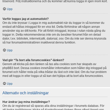
lösenord. Följ instruktionerna och du kommer att kunna logga in igen inom kort.
Upp
Varför loggas jag ut automatiskt?
Om du inte kryssar i Logga in mig automatiskt när du loggar in så kommer du
endast att hållas inloggad för en viss tid. Detta förhindrar att någon annan
använder sig av ditt konto. För att förbli inloggad, kryssa i rutan nästa gång du
loggar in. Detta rekommenderas inte om du besöker forumet från en delad
dator, t.ex. bibliotek, internetcafé, datorsal, osv. Om du inte ser denna kryssruta
så har forumadministratören inaktiverat denna funktion.
Upp
Vad gör “Ta bort alla forumcookies”-länken?
Genom att klicka på den länken så tas alla cookies som har skapats av
phpBB3 bort. Dessa cookies innehåller information som håller dig inloggad på
forumet och håller reda på vilka trådar du läst och inte läst. Om du har problem
med att logga in eller logga ut så kan det hjälpa att ta bort alla forumcookies.
Upp
Alternativ och inställningar
Hur ändrar jag mina inställningar?
Om du är registrerad så sparas alla dina inställningar i forumets databas. För
att ändra inställningar, klicka på Kontrollpanel-länken (finns oftast längst upp