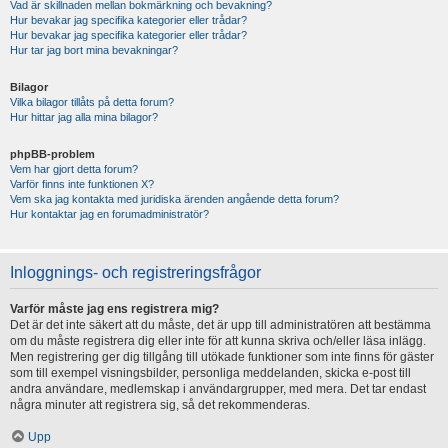
Vad är skillnaden mellan bokmärkning och bevakning?
Hur bevakar jag specifika kategorier eller trådar?
Hur bevakar jag specifika kategorier eller trådar?
Hur tar jag bort mina bevakningar?
Bilagor
Vilka bilagor tillåts på detta forum?
Hur hittar jag alla mina bilagor?
phpBB-problem
Vem har gjort detta forum?
Varför finns inte funktionen X?
Vem ska jag kontakta med juridiska ärenden angående detta forum?
Hur kontaktar jag en forumadministratör?
Inloggnings- och registreringsfrågor
Varför måste jag ens registrera mig?
Det är det inte säkert att du måste, det är upp till administratören att bestämma
om du måste registrera dig eller inte för att kunna skriva och/eller läsa inlägg.
Men registrering ger dig tillgång till utökade funktioner som inte finns för gäster
som till exempel visningsbilder, personliga meddelanden, skicka e-post till
andra användare, medlemskap i användargrupper, med mera. Det tar endast
några minuter att registrera sig, så det rekommenderas.
Upp