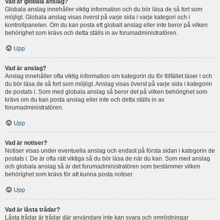
Vad är globala anslag?
Globala anslag innehåller viktig information och du bör läsa de så fort som
möjligt. Globala anslag visas överst på varje sida i varje kategori och i
kontrollpanelen. Om du kan posta ett globalt anslag eller inte beror på vilken
behörighet som krävs och detta ställs in av forumadministratören.
Upp
Vad är anslag?
Anslag innehåller ofta viktig information om kategorin du för tillfället läser i och
du bör läsa de så fort som möjligt. Anslag visas överst på varje sida i kategorin
de postats i. Som med globala anslag så beror det på vilken behörighet som
krävs om du kan posta anslag eller inte och detta ställs in av
forumadministratören.
Upp
Vad är notiser?
Notiser visas under eventuella anslag och endast på första sidan i kategorin de
postats i. De är ofta rätt viktiga så du bör läsa de när du kan. Som med anslag
och globala anslag så är det forumadministratören som bestämmer vilken
behörighet som krävs för att kunna posta notiser.
Upp
Vad är låsta trådar?
Låsta trådar är trådar där användare inte kan svara och omröstningar