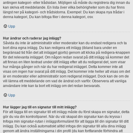
antingen kategori- eller trådsidan. Möjligen så måste du registrera dig innan du
kan skriva ett meddelande. En lista över vilka behörigheter som du har finns
längst ner på kategori- och trådsidorna. Exempel: Du kan skapa nya trådar i
denna kategori, Du kan bifoga filer i denna kategori, osv.
Upp
Hur ändrar och raderar jag inlägg?
Såvida du inte är administratör eller moderator kan du endast redigera och ta
bort dina egna inlägg. Du kan redigera ett inlägg (ibland bara under en
begränsad tid från det att inlägget gjorts) genom att klicka på redigera-knappen
för det relevanta inlägget. Om någon redan svarat på ditt inlägg så kommer det
att finnas en liten textrad under ditt inlägg efter att du redigerat det, som visar
hur många gånger och när du har redigerat inlägget. Detta kommer inte att
visas om ingen har svarat på ditt inlägg. Det kommer inte heller att visas om det
är en moderator eller administratör som redigerat inlägget. Dock kan de om de
vill lämna ett meddelande om vad de ändrat och varför. Observera att vanliga
användare inte kan ta bort ett inlägg om det redan besvarats.
Upp
Hur lägger jag till en signatur till mitt inlägg?
För att lägga till en signatur till ett inlägg måste du först skapa en signatur, detta
gör du via din kontrollpanel. När du väl skapat din signatur kan du kryssa i
Infoga min signatur-rutan i inläggsformuläret för att lägga till din signatur till ditt
inlägg. Du kan också automatiskt alltid infoga din signatur till alla dina inlägg
genom att ändra inställningarna i din profil (du kan fortfarande förhindra att