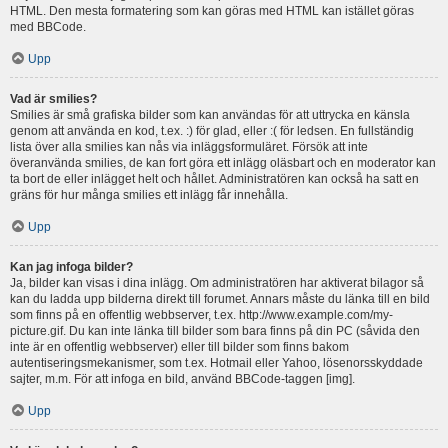
HTML. Den mesta formatering som kan göras med HTML kan istället göras
med BBCode.
Upp
Vad är smilies?
Smilies är små grafiska bilder som kan användas för att uttrycka en känsla
genom att använda en kod, t.ex. :) för glad, eller :( för ledsen. En fullständig
lista över alla smilies kan nås via inläggsformuläret. Försök att inte
överanvända smilies, de kan fort göra ett inlägg oläsbart och en moderator kan
ta bort de eller inlägget helt och hållet. Administratören kan också ha satt en
gräns för hur många smilies ett inlägg får innehålla.
Upp
Kan jag infoga bilder?
Ja, bilder kan visas i dina inlägg. Om administratören har aktiverat bilagor så
kan du ladda upp bilderna direkt till forumet. Annars måste du länka till en bild
som finns på en offentlig webbserver, t.ex. http://www.example.com/my-
picture.gif. Du kan inte länka till bilder som bara finns på din PC (såvida den
inte är en offentlig webbserver) eller till bilder som finns bakom
autentiseringsmekanismer, som t.ex. Hotmail eller Yahoo, lösenorsskyddade
sajter, m.m. För att infoga en bild, använd BBCode-taggen [img].
Upp