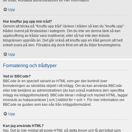
de visas. Kontakta administratören för mer information.
Upp
Hur knuffar jag upp min tråd?
Genom att klicka på “Knuffa upp tråd”-länken i tråden så kan du "knuffa upp"
tråden överst på förstasidan i kategorin. Om du inte ser denna länk så kan
uppknuffning av trådar vara inaktiverat, eller så har inte den krävda
tidsgränsen uppnåts än. Det går också att knuffa upp en tråd genom att helt
enkelt svara på den. Försäkra dig dock först om att du följer forumreglerna.
Upp
Formatering och trådtyper
Vad är BBCode?
BBCode är en speciell variant av HTML som ger stor kontroll över
formateringen av särskilda objekt i ett inlägg. Om du kan använda BBCode
eller inte bestäms av administratören (du kan också inaktivera det i specifika
inlägg via inläggsformuläret). BBCode liknar i mångt och mycket HTML, taggar
innesluts av hakparanteser [ och ] istället för < och >. För mer information om
BBCode se guiden som kan nås från inläggsformuläret.
Upp
Kan jag använda HTML?
Nej. Det är inte möjligt att posta HTML på detta forum och få det tolkat som