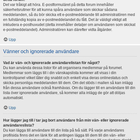
Det var tråkigt att höra. E-postformuläret på detta forum innehåller
säkerhetsrutiner för att kunna spåra användare som skickar sådana
meddelanden, så du bör skicka ett e-postmeddelande till administratören med
en fullständig kopia av e-postmeddelandet du fått. Det är väldigt viktigt att
inkludera e-posthuvudet (detta innehåller detaljer om användaren som skickat
e-postmeddelandet). Administratören kan därefter vidta åtgärder.
Upp
Vänner och ignorerade användare
Vad är vän- och ignorerade användarelistan för något?
Du kan använda dessa listor för att organisera medlemmar på forumet.
Medlemmar som läggs till i din vänskapslista kommer att visas i din
kontrollpanel vilket låter dig snabbt och enkelt visa deras onlinestatus och
skicka personliga meddelanden till dem. Om det stöds i mallen så kan inlägg
från dessa användare också framhävas. Om du lägger till en användare till din
lista över ignorerade användare, så kommer alla inlägg de gör att döljas
automatiskt.
Upp
Hur lägger jag till / tar jag bort användare från min vän- eller ignorerade
användareslista?
Du kan lägga till användare till din lista på två sätt. På varje användares
profilsida finns det en länk för att antingen lägga till dem till din vän- eller