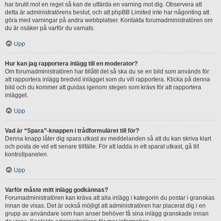
har brutit mot en regel så kan de utfärda en varning mot dig. Observera att
detta är administratörens beslut, och att phpBB Limited inte har någonting att
göra med varningar på andra webbplatser. Kontakta forumadministratören om
du är osäker på varför du varnats.
Upp
Hur kan jag rapportera inlägg till en moderator?
Om forumadministratören har tillåtit det så ska du se en bild som används för
att rapportera inlägg bredvid inlägget som du vill rapportera. Klicka på denna
bild och du kommer att guidas igenom stegen som krävs för att rapportera
inlägget.
Upp
Vad är “Spara”-knappen i trådformuläret till för?
Denna knapp låter dig spara utkast av meddelanden så att du kan skriva klart
och posta de vid ett senare tillfälle. För att ladda in ett sparat utkast, gå till
kontrollpanelen.
Upp
Varför måste mitt inlägg godkännas?
Forumadministratören kan kräva att alla inlägg i kategorin du postar i granskas
innan de visas. Det är också möjligt att administratören har placerat dig i en
grupp av användare som han anser behöver få sina inlägg granskade innan