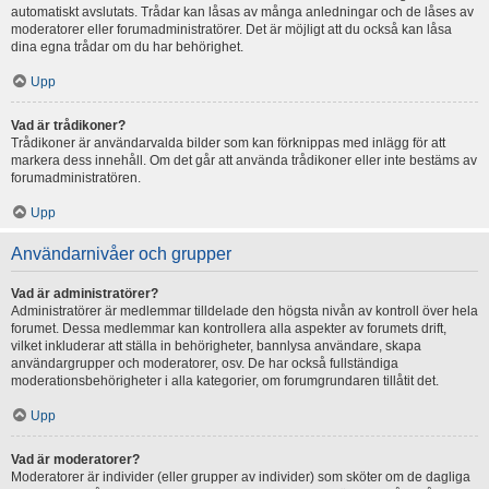
automatiskt avslutats. Trådar kan låsas av många anledningar och de låses av
moderatorer eller forumadministratörer. Det är möjligt att du också kan låsa
dina egna trådar om du har behörighet.
Upp
Vad är trådikoner?
Trådikoner är användarvalda bilder som kan förknippas med inlägg för att
markera dess innehåll. Om det går att använda trådikoner eller inte bestäms av
forumadministratören.
Upp
Användarnivåer och grupper
Vad är administratörer?
Administratörer är medlemmar tilldelade den högsta nivån av kontroll över hela
forumet. Dessa medlemmar kan kontrollera alla aspekter av forumets drift,
vilket inkluderar att ställa in behörigheter, bannlysa användare, skapa
användargrupper och moderatorer, osv. De har också fullständiga
moderationsbehörigheter i alla kategorier, om forumgrundaren tillåtit det.
Upp
Vad är moderatorer?
Moderatorer är individer (eller grupper av individer) som sköter om de dagliga