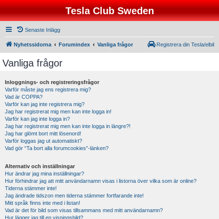
Tesla Club Sweden
Senaste Inlägg
Nyhetssidorna
Forumindex
Vanliga frågor
Registrera din Tesla/elbil
Vanliga frågor
Inloggnings- och registreringsfrågor
Varför måste jag ens registrera mig?
Vad är COPPA?
Varför kan jag inte registrera mig?
Jag har registrerat mig men kan inte logga in!
Varför kan jag inte logga in?
Jag har registrerat mig men kan inte logga in längre?!
Jag har glömt bort mitt lösenord!
Varför loggas jag ut automatiskt?
Vad gör “Ta bort alla forumcookies”-länken?
Alternativ och inställningar
Hur ändrar jag mina inställningar?
Hur förhindrar jag att mitt användarnamn visas i listorna över vilka som är online?
Tiderna stämmer inte!
Jag ändrade tidszon men tiderna stämmer fortfarande inte!
Mitt språk finns inte med i listan!
Vad är det för bild som visas tillsammans med mitt användarnamn?
Hur lägger jag till en visningsbild?