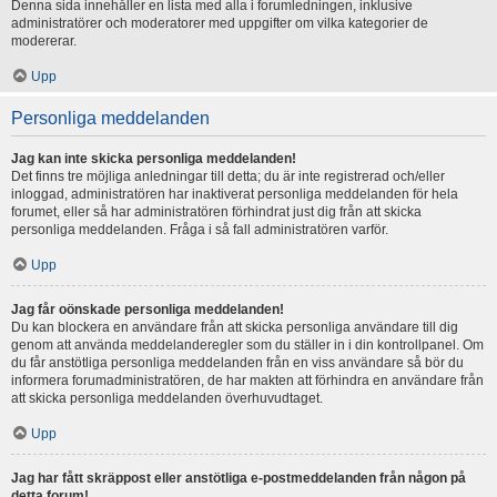
Denna sida innehåller en lista med alla i forumledningen, inklusive
administratörer och moderatorer med uppgifter om vilka kategorier de
modererar.
Upp
Personliga meddelanden
Jag kan inte skicka personliga meddelanden!
Det finns tre möjliga anledningar till detta; du är inte registrerad och/eller
inloggad, administratören har inaktiverat personliga meddelanden för hela
forumet, eller så har administratören förhindrat just dig från att skicka
personliga meddelanden. Fråga i så fall administratören varför.
Upp
Jag får oönskade personliga meddelanden!
Du kan blockera en användare från att skicka personliga användare till dig
genom att använda meddelanderegler som du ställer in i din kontrollpanel. Om
du får anstötliga personliga meddelanden från en viss användare så bör du
informera forumadministratören, de har makten att förhindra en användare från
att skicka personliga meddelanden överhuvudtaget.
Upp
Jag har fått skräppost eller anstötliga e-postmeddelanden från någon på
detta forum!