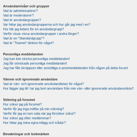
Användarnivåer och grupper
Vad är administratörer?
Vad är moderatorer?
Vad är användargrupper?
Var hittar jag användargrupperna och hur går jag med i en?
Hur blir jag ledare för en användargrupp?
Varför visas vissa användargrupper i andra färger?
Vad är en “Standardgrupp”?
Vad är “Teamet”-länken för något?
Personliga meddelanden
Jag kan inte skicka personliga meddelanden!
Jag får oönskade personliga meddelanden!
Jag har fått skräppost eller anstötliga e-postmeddelanden från någon på detta forum!
Vänner och ignorerade användare
Vad är vän- och ignorerade användarelistan för något?
Hur lägger jag till / tar jag bort användare från min vän- eller ignorerade användareslista?
Sökning på forumet
Hur söker jag på forumet?
Varför får jag inga träffar på min sökning?
Varför får jag en tom sida när jag försöker söka!?
Hur söker jag efter medlemmar?
Hur hittar jag mina egna inlägg och trådar?
Bevakningar och bokmärken