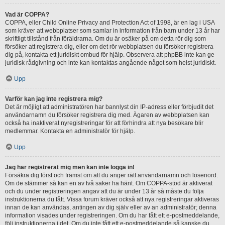
Vad är COPPA?
COPPA, eller Child Online Privacy and Protection Act of 1998, är en lag i USA
som kräver att webbplatser som samlar in information från barn under 13 år har
skriftligt tillstånd från föräldrarna. Om du är osäker på om detta rör dig som
försöker att registrera dig, eller om det rör webbplatsen du försöker registrera
dig på, kontakta ett juridiskt ombud för hjälp. Observera att phpBB inte kan ge
juridisk rådgivning och inte kan kontaktas angående något som helst juridiskt.
Upp
Varför kan jag inte registrera mig?
Det är möjligt att administratören har bannlyst din IP-adress eller förbjudit det
användarnamn du försöker registrera dig med. Ägaren av webbplatsen kan
också ha inaktiverat nyregistreringar för att förhindra att nya besökare blir
medlemmar. Kontakta en administratör för hjälp.
Upp
Jag har registrerat mig men kan inte logga in!
Försäkra dig först och främst om att du anger rätt användarnamn och lösenord.
Om de stämmer så kan en av två saker ha hänt. Om COPPA-stöd är aktiverat
och du under registreringen angav att du är under 13 år så måste du följa
instruktionerna du fått. Vissa forum kräver också att nya registreringar aktiveras
innan de kan användas, antingen av dig själv eller av an administratör; denna
information visades under registreringen. Om du har fått ett e-postmeddelande,
följ instruktionerna i det. Om du inte fått ett e-postmeddelande så kanske du