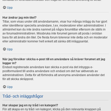
Upp
Hur ändrar jag min titel?
Titlar, som visas under ditt användarnamn, visar hur många inlägg du har gjort
eller identifierar speciella användare, t.ex. moderatorer eller administratörer. I
allmänhet kan du inte ändra namnet på några forumtitlar eftersom de ställs in
av forumadministratören. Missbruka inte forumet genom att posta i onödan
bara för att ändra din titel. De flesta forum tolererar inte detta och en moderator
eller administratör kommer helt enkelt att sänka ditt inläggsantal.
Upp
När jag försöker skicka e-post till en användare så kräver forumet att jag
loggar in?
Endast registrerade användare kan skicka e-post via det inbygga e-
postformuläret till andra användare och endast om det har aktiverats av
administratören. Detta för att förhindra att anonyma användare använder det
för att skicka skräppost.
Upp
Tråd- och inläggsfrågor
Hur skapar jag en ny tråd i en kategori?
För att skapa en ny tråd i en kategori, klicka på den relevanta knappen på