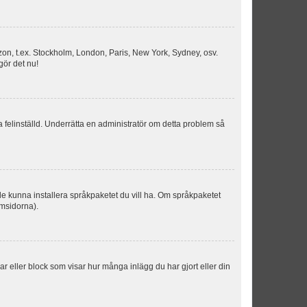
idszon, t.ex. Stockholm, London, Paris, New York, Sydney, osv.
gör det nu!
ka felinställd. Underrätta en administratör om detta problem så
kulle kunna installera språkpaketet du vill ha. Om språkpaketet
umsidorna).
kar eller block som visar hur många inlägg du har gjort eller din