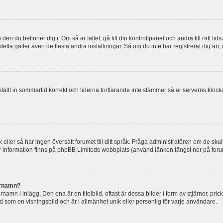
en du befinner dig i. Om så är fallet, gå till din kontrollpanel och ändra till rätt t
tta gäller även de flesta andra inställningar. Så om du inte har registrerat dig än, 
 ställt in sommartid korrekt och tiderna fortfarande inte stämmer så är serverns kloc
råk eller så har ingen översatt forumet till ditt språk. Fråga administratören om de s
er information finns på phpBB Limiteds webbplats (använd länken längst ner på for
arnamn?
mn i inlägg. Den ena är en titelbild, oftast är dessa bilder i form av stjärnor, pric
nd som en visningsbild och är i allmänhet unik eller personlig för varje användare.