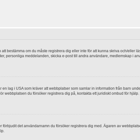
en att bestämma om du måste registrera dig eller inte för att kunna skriva och/eller lä
bilder, personliga meddelanden, skicka e-post till andra användare, medlemskap i a
 en lag i USA som kräver att webbplatser som samlar in information från barn under 1
 rör webbplatsen du försöker registrera dig på, kontakta ett juridiskt ombud för hjäl
ler förbjudit det användarnamn du försöker registrera dig med. Ägaren av webbplatsen
lp.