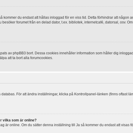
 kommer du endast att hållas inloggad för en viss tid. Detta förhindrar att någon ann
esöker forumet från en delad dator, t.ex. bibliotek, internetcafé, datorsal, osv. O
ats av phpBB3 bort. Dessa cookies innehåller information som håller dig inloggad på
lpa att ta bort alla forumcookies.
 databas. För att ändra inställningar, klicka på Kontrollpanel-länken (finns oftast lä
r vilka som är online?
tt jag är online. Om du sätter denna inställning till Ja så kommer du endast att visas 