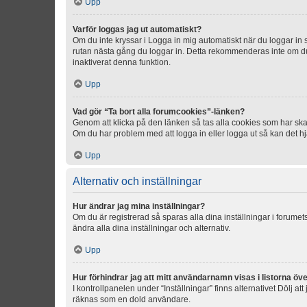
Upp
Varför loggas jag ut automatiskt?
Om du inte kryssar i Logga in mig automatiskt när du loggar in så
rutan nästa gång du loggar in. Detta rekommenderas inte om du b
inaktiverat denna funktion.
Upp
Vad gör “Ta bort alla forumcookies”-länken?
Genom att klicka på den länken så tas alla cookies som har skap
Om du har problem med att logga in eller logga ut så kan det hjä
Upp
Alternativ och inställningar
Hur ändrar jag mina inställningar?
Om du är registrerad så sparas alla dina inställningar i forumets
ändra alla dina inställningar och alternativ.
Upp
Hur förhindrar jag att mitt användarnamn visas i listorna öve
I kontrollpanelen under “Inställningar” finns alternativet Dölj a
räknas som en dold användare.