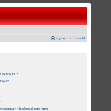
Registrera din Tesla/elbil
r jag med i en?
 färger?
n!
ostmeddelanden från någon på detta forum!