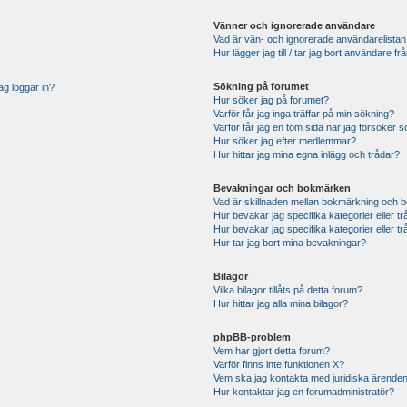
Vänner och ignorerade användare
Vad är vän- och ignorerade användarelistan
Hur lägger jag till / tar jag bort användare 
Sökning på forumet
ag loggar in?
Hur söker jag på forumet?
Varför får jag inga träffar på min sökning?
Varför får jag en tom sida när jag försöker 
Hur söker jag efter medlemmar?
Hur hittar jag mina egna inlägg och trådar?
Bevakningar och bokmärken
Vad är skillnaden mellan bokmärkning och 
Hur bevakar jag specifika kategorier eller t
Hur bevakar jag specifika kategorier eller t
Hur tar jag bort mina bevakningar?
Bilagor
Vilka bilagor tillåts på detta forum?
Hur hittar jag alla mina bilagor?
phpBB-problem
Vem har gjort detta forum?
Varför finns inte funktionen X?
Vem ska jag kontakta med juridiska ärende
Hur kontaktar jag en forumadministratör?