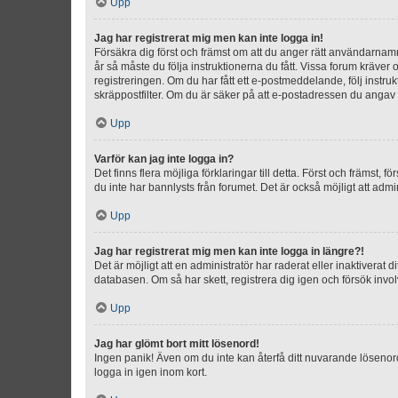
Upp
Jag har registrerat mig men kan inte logga in!
Försäkra dig först och främst om att du anger rätt användarna
år så måste du följa instruktionerna du fått. Vissa forum kräver
registreringen. Om du har fått ett e-postmeddelande, följ instr
skräppostfilter. Om du är säker på att e-postadressen du angav v
Upp
Varför kan jag inte logga in?
Det finns flera möjliga förklaringar till detta. Först och främst
du inte har bannlysts från forumet. Det är också möjligt att admi
Upp
Jag har registrerat mig men kan inte logga in längre?!
Det är möjligt att en administratör har raderat eller inaktiver
databasen. Om så har skett, registrera dig igen och försök invo
Upp
Jag har glömt bort mitt lösenord!
Ingen panik! Även om du inte kan återfå ditt nuvarande lösenord
logga in igen inom kort.