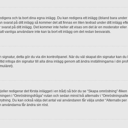
digera och ta bort dina egna inlägg. Du kan redigera ett inlägg (ibland bara under e
svarat på ditt inlägg så kommer det att finnas en liten textrad under ditt inlägg ef
 svarat på ditt inlägg. Det kommer inte heller att visas om det är en moderator elle
t vanliga användare inte kan ta bort ett inlägg om det redan besvarats.
 en signatur, detta gör du via din kontrollpanel. När du väl skapat din signatur kan du 
alltid infoga din signatur till alla dina inlägg genom att ändra inställningarna i din pr
muläret).
(eller redigerar det första inlägget i en tråd) så bör du se “Skapa omröstning”-flike
tningen i “Omröstningsfråga”-rutan och sedan minst två alternativ i “Omröstningsal
rytning. Du kan också välja det antal val användaren får välja under “Alternativ pe
om användarna får ändra sin röst.