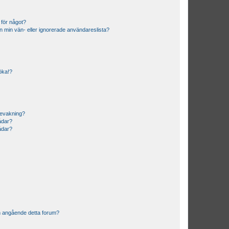
 för något?
från min vän- eller ignorerade användareslista?
söka!?
bevakning?
rådar?
rådar?
n angående detta forum?