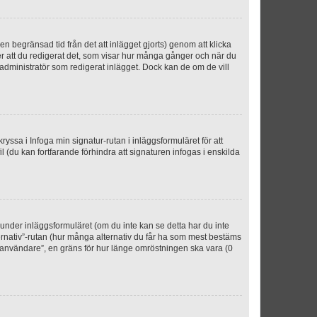
n begränsad tid från det att inlägget gjorts) genom att klicka
ter att du redigerat det, som visar hur många gånger och när du
r administratör som redigerat inlägget. Dock kan de om de vill
kryssa i Infoga min signatur-rutan i inläggsformuläret för att
ofil (du kan fortfarande förhindra att signaturen infogas i enskilda
n under inläggsformuläret (om du inte kan se detta har du inte
ternativ”-rutan (hur många alternativ du får ha som mest bestäms
r användare”, en gräns för hur länge omröstningen ska vara (0