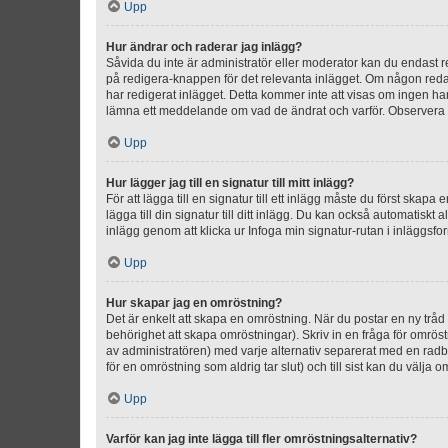
Upp
Hur ändrar och raderar jag inlägg?
Såvida du inte är administratör eller moderator kan du endast re
på redigera-knappen för det relevanta inlägget. Om någon redan 
har redigerat inlägget. Detta kommer inte att visas om ingen har
lämna ett meddelande om vad de ändrat och varför. Observera at
Upp
Hur lägger jag till en signatur till mitt inlägg?
För att lägga till en signatur till ett inlägg måste du först skapa
lägga till din signatur till ditt inlägg. Du kan också automatiskt 
inlägg genom att klicka ur Infoga min signatur-rutan i inläggsfor
Upp
Hur skapar jag en omröstning?
Det är enkelt att skapa en omröstning. När du postar en ny tråd 
behörighet att skapa omröstningar). Skriv in en fråga för omrös
av administratören) med varje alternativ separerat med en radb
för en omröstning som aldrig tar slut) och till sist kan du välja 
Upp
Varför kan jag inte lägga till fler omröstningsalternativ?