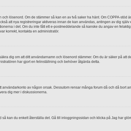
mn och lösenord. Om de stämmer så kan en av två saker ha hänt. Om COPPA-stöd är 
 också att nya registreringar aktiveras innan de kan användas, antingen av dig själv
uktionerna i det. Om du inte fått ett e-postmeddelande så kanske du angav en felakti
ar korrekt, kontakta en administratör.
, försäkra dig om att ditt användarnamn och lösenord stämmer. Om du är säker på att d
nistratören har gjort en felinställning och behöver åtgärda detta.
at ditt användarkonto av någon orsak. Dessutom rensar många forum då och då bort a
lvera dig mer i diskussionerna.
 så kan du enkelt återställa det. Gå till inloggningssidan och klicka på Jag har glö