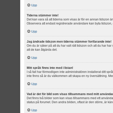
Upp
Tiderna stämmer inte!
Det kan vara så att tiderna som visas är för en annan tidszon än d
Observera att endast registrerade användare kan byta tidszon, de
Upp
Jag ändrade tidszon men tiderna stämmer fortfarande inte!
Om du är säker på att du har valt rätt tidszon och att du har har
att de kan åtgärda det.
Upp
Mitt språk finns inte med i listan!
I så fall har förmodligen inte administratören installerat ditt sp
inte finns så är du välkommen att skapa en ny översättning. M
Upp
Vad är det för bild som visas tillsammans med mitt använd
Det finns två bilder som kan visas tillsammans med ett användarna
status på forumet. Den andra bilden, oftast är den större, är kä
Upp