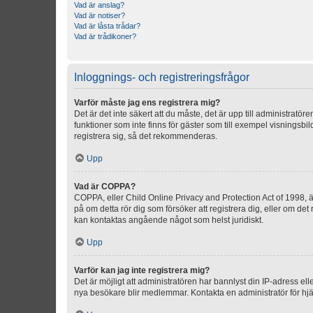
Vad är anslag?
Vad är notiser?
Vad är låsta trådar?
Vad är trådikoner?
Inloggnings- och registreringsfrågor
Varför måste jag ens registrera mig?
Det är det inte säkert att du måste, det är upp till administratör
funktioner som inte finns för gäster som till exempel visnings
registrera sig, så det rekommenderas.
Upp
Vad är COPPA?
COPPA, eller Child Online Privacy and Protection Act of 1998, är
på om detta rör dig som försöker att registrera dig, eller om det
kan kontaktas angående något som helst juridiskt.
Upp
Varför kan jag inte registrera mig?
Det är möjligt att administratören har bannlyst din IP-adress el
nya besökare blir medlemmar. Kontakta en administratör för hjä