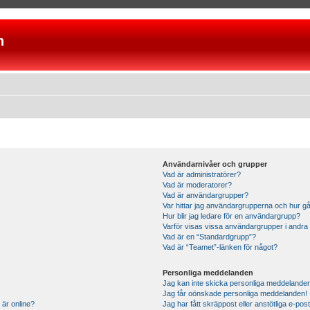
n
Användarnivåer och grupper
Vad är administratörer?
Vad är moderatorer?
Vad är användargrupper?
Var hittar jag användargrupperna och hur gå
Hur blir jag ledare för en användargrupp?
Varför visas vissa användargrupper i andra
Vad är en “Standardgrupp”?
Vad är “Teamet”-länken för något?
Personliga meddelanden
Jag kan inte skicka personliga meddelande
Jag får oönskade personliga meddelanden!
 är online?
Jag har fått skräppost eller anstötliga e-p