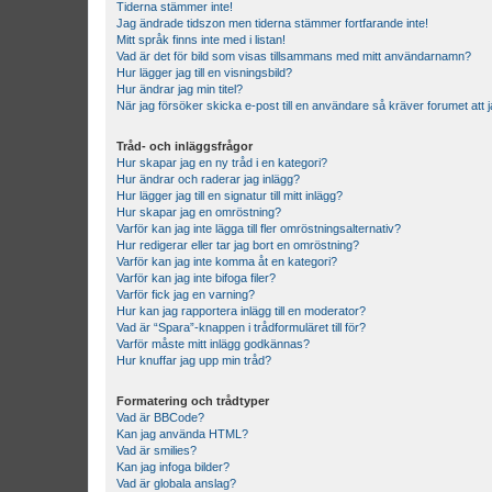
Tiderna stämmer inte!
Jag ändrade tidszon men tiderna stämmer fortfarande inte!
Mitt språk finns inte med i listan!
Vad är det för bild som visas tillsammans med mitt användarnamn?
Hur lägger jag till en visningsbild?
Hur ändrar jag min titel?
När jag försöker skicka e-post till en användare så kräver forumet att j
Tråd- och inläggsfrågor
Hur skapar jag en ny tråd i en kategori?
Hur ändrar och raderar jag inlägg?
Hur lägger jag till en signatur till mitt inlägg?
Hur skapar jag en omröstning?
Varför kan jag inte lägga till fler omröstningsalternativ?
Hur redigerar eller tar jag bort en omröstning?
Varför kan jag inte komma åt en kategori?
Varför kan jag inte bifoga filer?
Varför fick jag en varning?
Hur kan jag rapportera inlägg till en moderator?
Vad är “Spara”-knappen i trådformuläret till för?
Varför måste mitt inlägg godkännas?
Hur knuffar jag upp min tråd?
Formatering och trådtyper
Vad är BBCode?
Kan jag använda HTML?
Vad är smilies?
Kan jag infoga bilder?
Vad är globala anslag?