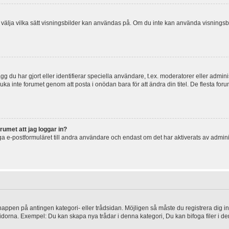
 och välja vilka sätt visningsbilder kan användas på. Om du inte kan använda visning
g du har gjort eller identifierar speciella användare, t.ex. moderatorer eller admin
uka inte forumet genom att posta i onödan bara för att ändra din titel. De flesta foru
rumet att jag loggar in?
a e-postformuläret till andra användare och endast om det har aktiverats av admini
knappen på antingen kategori- eller trådsidan. Möjligen så måste du registrera dig i
idorna. Exempel: Du kan skapa nya trådar i denna kategori, Du kan bifoga filer i de