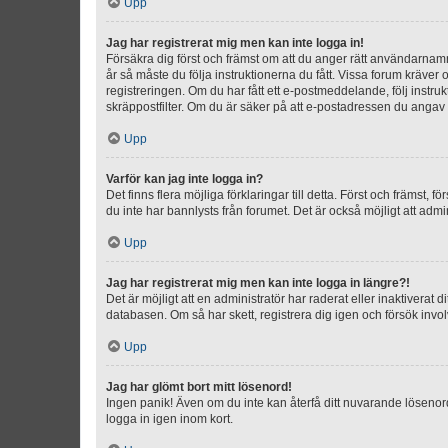
Upp
Jag har registrerat mig men kan inte logga in!
Försäkra dig först och främst om att du anger rätt användarna
år så måste du följa instruktionerna du fått. Vissa forum kräver
registreringen. Om du har fått ett e-postmeddelande, följ instr
skräppostfilter. Om du är säker på att e-postadressen du angav v
Upp
Varför kan jag inte logga in?
Det finns flera möjliga förklaringar till detta. Först och främst
du inte har bannlysts från forumet. Det är också möjligt att admi
Upp
Jag har registrerat mig men kan inte logga in längre?!
Det är möjligt att en administratör har raderat eller inaktiver
databasen. Om så har skett, registrera dig igen och försök invo
Upp
Jag har glömt bort mitt lösenord!
Ingen panik! Även om du inte kan återfå ditt nuvarande lösenord
logga in igen inom kort.