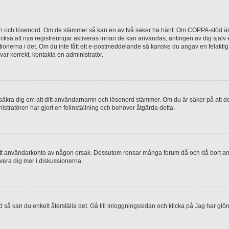
mn och lösenord. Om de stämmer så kan en av två saker ha hänt. Om COPPA-stöd är 
 också att nya registreringar aktiveras innan de kan användas, antingen av dig själv
uktionerna i det. Om du inte fått ett e-postmeddelande så kanske du angav en felakti
ar korrekt, kontakta en administratör.
, försäkra dig om att ditt användarnamn och lösenord stämmer. Om du är säker på att d
nistratören har gjort en felinställning och behöver åtgärda detta.
at ditt användarkonto av någon orsak. Dessutom rensar många forum då och då bort a
lvera dig mer i diskussionerna.
 så kan du enkelt återställa det. Gå till inloggningssidan och klicka på Jag har glö