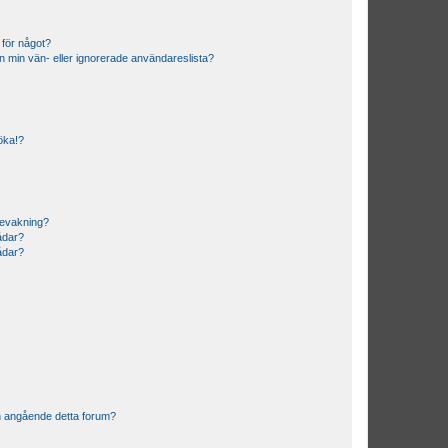
 för något?
från min vän- eller ignorerade användareslista?
söka!?
bevakning?
rådar?
rådar?
n angående detta forum?