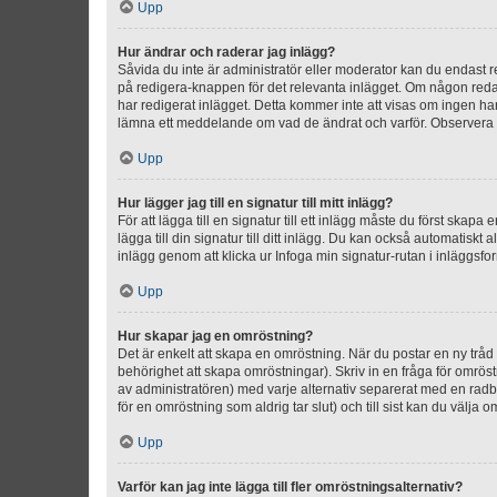
Upp
Hur ändrar och raderar jag inlägg?
Såvida du inte är administratör eller moderator kan du endast re
på redigera-knappen för det relevanta inlägget. Om någon redan 
har redigerat inlägget. Detta kommer inte att visas om ingen har
lämna ett meddelande om vad de ändrat och varför. Observera at
Upp
Hur lägger jag till en signatur till mitt inlägg?
För att lägga till en signatur till ett inlägg måste du först skapa
lägga till din signatur till ditt inlägg. Du kan också automatiskt 
inlägg genom att klicka ur Infoga min signatur-rutan i inläggsfor
Upp
Hur skapar jag en omröstning?
Det är enkelt att skapa en omröstning. När du postar en ny tråd 
behörighet att skapa omröstningar). Skriv in en fråga för omrös
av administratören) med varje alternativ separerat med en radb
för en omröstning som aldrig tar slut) och till sist kan du välja 
Upp
Varför kan jag inte lägga till fler omröstningsalternativ?