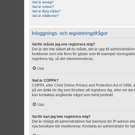
Vad är anslag?
Vad är notiser?
Vad är låsta trådar?
Vad är trådikoner?
Inloggnings- och registreringsfrågor
Varför måste jag ens registrera mig?
Det är det inte säkert att du måste, det är upp till administratör
funktioner som inte finns för gäster som till exempel visnings
registrera sig, så det rekommenderas.
Upp
Vad är COPPA?
COPPA, eller Child Online Privacy and Protection Act of 1998, är
på om detta rör dig som försöker att registrera dig, eller om det
kan kontaktas angående något som helst juridiskt.
Upp
Varför kan jag inte registrera mig?
Det är möjligt att administratören har bannlyst din IP-adress el
nya besökare blir medlemmar. Kontakta en administratör för hjä