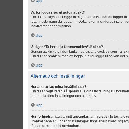
Upp
Varför loggas jag ut automatiskt?
Om du inte kryssar i Logga in mig automatiskt när du loggar in så
rutan nästa gång du loggar in. Detta rekommenderas inte om du b
inaktiverat denna funktion.
Upp
Vad gör “Ta bort alla forumcookies”-länken?
Genom att klicka på den länken så tas alla cookies som har skap
Om du har problem med att logga in eller logga ut så kan det hjä
Upp
Alternativ och inställningar
Hur ändrar jag mina inställningar?
Om du är registrerad så sparas alla dina inställningar i forumets
ändra alla dina inställningar och alternativ.
Upp
Hur förhindrar jag att mitt användarnamn visas i listorna öve
I kontrollpanelen under “Inställningar” finns alternativet Dölj a
räknas som en dold användare.