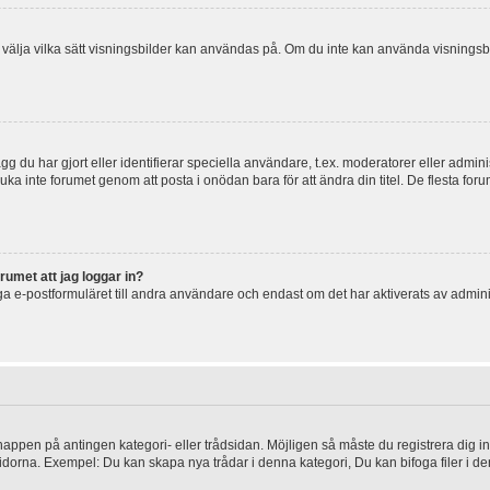
 och välja vilka sätt visningsbilder kan användas på. Om du inte kan använda visning
g du har gjort eller identifierar speciella användare, t.ex. moderatorer eller admin
uka inte forumet genom att posta i onödan bara för att ändra din titel. De flesta foru
rumet att jag loggar in?
a e-postformuläret till andra användare och endast om det har aktiverats av admini
knappen på antingen kategori- eller trådsidan. Möjligen så måste du registrera dig i
idorna. Exempel: Du kan skapa nya trådar i denna kategori, Du kan bifoga filer i de