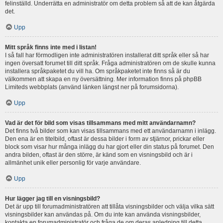
felinställd. Underrätta en administratör om detta problem så att de kan åtgärda
det.
Upp
Mitt språk finns inte med i listan!
I så fall har förmodligen inte administratören installerat ditt språk eller så har
ingen översatt forumet till ditt språk. Fråga administratören om de skulle kunna
installera språkpaketet du vill ha. Om språkpaketet inte finns så är du
välkommen att skapa en ny översättning. Mer information finns på phpBB
Limiteds webbplats (använd länken längst ner på forumsidorna).
Upp
Vad är det för bild som visas tillsammans med mitt användarnamn?
Det finns två bilder som kan visas tillsammans med ett användarnamn i inlägg.
Den ena är en titelbild, oftast är dessa bilder i form av stjärnor, prickar eller
block som visar hur många inlägg du har gjort eller din status på forumet. Den
andra bilden, oftast är den större, är känd som en visningsbild och är i
allmänhet unik eller personlig för varje användare.
Upp
Hur lägger jag till en visningsbild?
Det är upp till forumadministratören att tillåta visningsbilder och välja vilka sätt
visningsbilder kan användas på. Om du inte kan använda visningsbilder,
kontakta en forumadministratör och fråga de om deras anledning till detta.