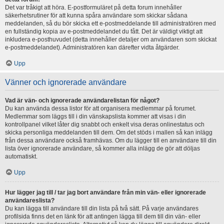
Det var tråkigt att höra. E-postformuläret på detta forum innehåller
säkerhetsrutiner för att kunna spåra användare som skickar sådana
meddelanden, så du bör skicka ett e-postmeddelande till administratören med
en fullständig kopia av e-postmeddelandet du fått. Det är väldigt viktigt att
inkludera e-posthuvudet (detta innehåller detaljer om användaren som skickat
e-postmeddelandet). Administratören kan därefter vidta åtgärder.
Upp
Vänner och ignorerade användare
Vad är vän- och ignorerade användarelistan för något?
Du kan använda dessa listor för att organisera medlemmar på forumet.
Medlemmar som läggs till i din vänskapslista kommer att visas i din
kontrollpanel vilket låter dig snabbt och enkelt visa deras onlinestatus och
skicka personliga meddelanden till dem. Om det stöds i mallen så kan inlägg
från dessa användare också framhävas. Om du lägger till en användare till din
lista över ignorerade användare, så kommer alla inlägg de gör att döljas
automatiskt.
Upp
Hur lägger jag till / tar jag bort användare från min vän- eller ignorerade
användareslista?
Du kan lägga till användare till din lista på två sätt. På varje användares
profilsida finns det en länk för att antingen lägga till dem till din vän- eller