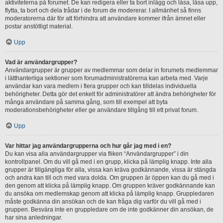
aktiviteterna på forumet. De kan redigera eller ta bort inlägg och låsa, låsa upp,
flytta, ta bort och dela trådar i de forum de modererar. I allmänhet så finns
moderatorerna där för att förhindra att användare kommer ifrån ämnet eller
postar anstötligt material.
Upp
Vad är användargrupper?
Användargrupper är grupper av medlemmar som delar in forumets medlemmar
i lätthanterliga sektioner som forumadministratörerna kan arbeta med. Varje
användar kan vara medlem i flera grupper och kan tilldelas individuella
behörigheter. Detta gör det enkelt för administratörer att ändra behörigheter för
många användare på samma gång, som till exempel att byta
moderationsbehörigheter eller ge användare tillgång till ett privat forum.
Upp
Var hittar jag användargrupperna och hur går jag med i en?
Du kan visa alla användargrupper via fliken “Användargrupper” i din
kontrollpanel. Om du vill gå med i en grupp, klicka på lämplig knapp. Inte alla
grupper är tillgängliga för alla, vissa kan kräva godkännande, vissa är stängda
och andra kan till och med vara dolda. Om gruppen är öppen kan du gå med i
den genom att klicka på lämplig knapp. Om gruppen kräver godkännande kan
du ansöka om medlemskap genom att klicka på lämplig knapp. Gruppledaren
måste godkänna din ansökan och de kan fråga dig varför du vill gå med i
gruppen. Besvära inte en gruppledare om de inte godkänner din ansökan, de
har sina anledningar.