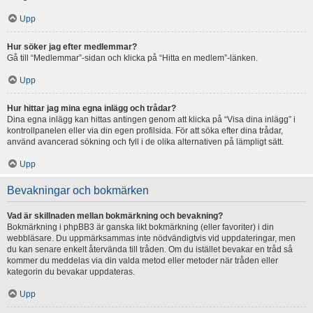
Upp
Hur söker jag efter medlemmar?
Gå till “Medlemmar”-sidan och klicka på “Hitta en medlem”-länken.
Upp
Hur hittar jag mina egna inlägg och trådar?
Dina egna inlägg kan hittas antingen genom att klicka på “Visa dina inlägg” i
kontrollpanelen eller via din egen profilsida. För att söka efter dina trådar,
använd avancerad sökning och fyll i de olika alternativen på lämpligt sätt.
Upp
Bevakningar och bokmärken
Vad är skillnaden mellan bokmärkning och bevakning?
Bokmärkning i phpBB3 är ganska likt bokmärkning (eller favoriter) i din
webbläsare. Du uppmärksammas inte nödvändigtvis vid uppdateringar, men
du kan senare enkelt återvända till tråden. Om du istället bevakar en tråd så
kommer du meddelas via din valda metod eller metoder när tråden eller
kategorin du bevakar uppdateras.
Upp