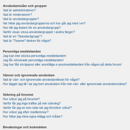
Användarnivåer och grupper
Vad är administratörer?
Vad är moderatorer?
Vad är användargrupper?
Var hittar jag användargrupperna och hur går jag med i en?
Hur blir jag ledare för en användargrupp?
Varför visas vissa användargrupper i andra färger?
Vad är en “Standardgrupp”?
Vad är “Teamet”-länken för något?
Personliga meddelanden
Jag kan inte skicka personliga meddelanden!
Jag får oönskade personliga meddelanden!
Jag har fått skräppost eller anstötliga e-postmeddelanden från någon på detta forum!
Vänner och ignorerade användare
Vad är vän- och ignorerade användarelistan för något?
Hur lägger jag till / tar jag bort användare från min vän- eller ignorerade användareslista?
Sökning på forumet
Hur söker jag på forumet?
Varför får jag inga träffar på min sökning?
Varför får jag en tom sida när jag försöker söka!?
Hur söker jag efter medlemmar?
Hur hittar jag mina egna inlägg och trådar?
Bevakningar och bokmärken