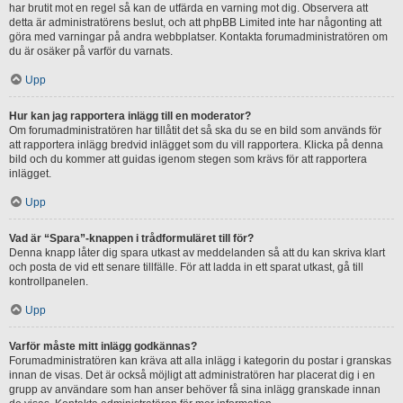
har brutit mot en regel så kan de utfärda en varning mot dig. Observera att
detta är administratörens beslut, och att phpBB Limited inte har någonting att
göra med varningar på andra webbplatser. Kontakta forumadministratören om
du är osäker på varför du varnats.
Upp
Hur kan jag rapportera inlägg till en moderator?
Om forumadministratören har tillåtit det så ska du se en bild som används för
att rapportera inlägg bredvid inlägget som du vill rapportera. Klicka på denna
bild och du kommer att guidas igenom stegen som krävs för att rapportera
inlägget.
Upp
Vad är “Spara”-knappen i trådformuläret till för?
Denna knapp låter dig spara utkast av meddelanden så att du kan skriva klart
och posta de vid ett senare tillfälle. För att ladda in ett sparat utkast, gå till
kontrollpanelen.
Upp
Varför måste mitt inlägg godkännas?
Forumadministratören kan kräva att alla inlägg i kategorin du postar i granskas
innan de visas. Det är också möjligt att administratören har placerat dig i en
grupp av användare som han anser behöver få sina inlägg granskade innan