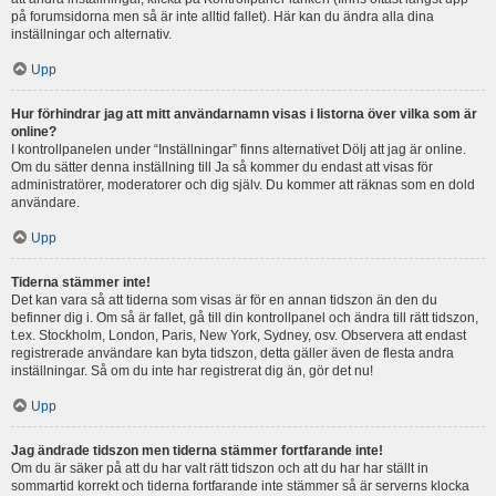
på forumsidorna men så är inte alltid fallet). Här kan du ändra alla dina
inställningar och alternativ.
Upp
Hur förhindrar jag att mitt användarnamn visas i listorna över vilka som är
online?
I kontrollpanelen under “Inställningar” finns alternativet Dölj att jag är online.
Om du sätter denna inställning till Ja så kommer du endast att visas för
administratörer, moderatorer och dig själv. Du kommer att räknas som en dold
användare.
Upp
Tiderna stämmer inte!
Det kan vara så att tiderna som visas är för en annan tidszon än den du
befinner dig i. Om så är fallet, gå till din kontrollpanel och ändra till rätt tidszon,
t.ex. Stockholm, London, Paris, New York, Sydney, osv. Observera att endast
registrerade användare kan byta tidszon, detta gäller även de flesta andra
inställningar. Så om du inte har registrerat dig än, gör det nu!
Upp
Jag ändrade tidszon men tiderna stämmer fortfarande inte!
Om du är säker på att du har valt rätt tidszon och att du har har ställt in
sommartid korrekt och tiderna fortfarande inte stämmer så är serverns klocka