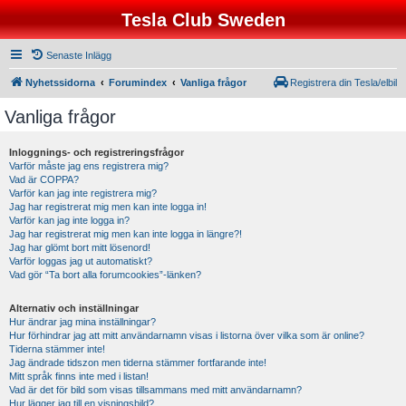
Tesla Club Sweden
Senaste Inlägg
Nyhetssidorna
Forumindex
Vanliga frågor
Registrera din Tesla/elbil
Vanliga frågor
Inloggnings- och registreringsfrågor
Varför måste jag ens registrera mig?
Vad är COPPA?
Varför kan jag inte registrera mig?
Jag har registrerat mig men kan inte logga in!
Varför kan jag inte logga in?
Jag har registrerat mig men kan inte logga in längre?!
Jag har glömt bort mitt lösenord!
Varför loggas jag ut automatiskt?
Vad gör “Ta bort alla forumcookies”-länken?
Alternativ och inställningar
Hur ändrar jag mina inställningar?
Hur förhindrar jag att mitt användarnamn visas i listorna över vilka som är online?
Tiderna stämmer inte!
Jag ändrade tidszon men tiderna stämmer fortfarande inte!
Mitt språk finns inte med i listan!
Vad är det för bild som visas tillsammans med mitt användarnamn?
Hur lägger jag till en visningsbild?