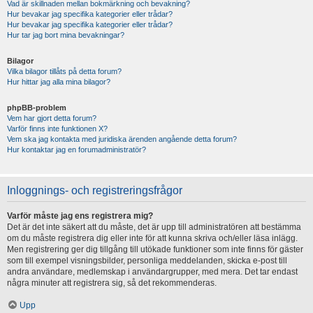
Vad är skillnaden mellan bokmärkning och bevakning?
Hur bevakar jag specifika kategorier eller trådar?
Hur bevakar jag specifika kategorier eller trådar?
Hur tar jag bort mina bevakningar?
Bilagor
Vilka bilagor tillåts på detta forum?
Hur hittar jag alla mina bilagor?
phpBB-problem
Vem har gjort detta forum?
Varför finns inte funktionen X?
Vem ska jag kontakta med juridiska ärenden angående detta forum?
Hur kontaktar jag en forumadministratör?
Inloggnings- och registreringsfrågor
Varför måste jag ens registrera mig?
Det är det inte säkert att du måste, det är upp till administratören att bestämma
om du måste registrera dig eller inte för att kunna skriva och/eller läsa inlägg.
Men registrering ger dig tillgång till utökade funktioner som inte finns för gäster
som till exempel visningsbilder, personliga meddelanden, skicka e-post till
andra användare, medlemskap i användargrupper, med mera. Det tar endast
några minuter att registrera sig, så det rekommenderas.
Upp