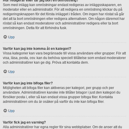
Hur redigerar eller tar jag bort en omröstning?
Som med inlägg kan omröstningar endast redigeras av inläggsskaparen, en
moderator eller en administratör. För att redigera en omröstning klickar du på
redigeringsknappen för det första inlägget i tråden. Om ingen har röstat så går
det att ta bort omröstningen eller redigera alternativen. Om någon däremot har
röstat så kan endast moderatorer och administratörer redigera eller ta bort
omröstningen. Detta för att förhindra fusk.
Upp
Varför kan jag inte komma åt en kategori?
Vissa kategorier kan vara begränsade till vissa användare eller grupper. För att
visa, läsa, posta, osv. kan du behöva speciell tillåtelse som endast moderatorer
och administratörer kan ge dig. Pröva att kontakta dem.
Upp
Varför kan jag inte bifoga filer?
Möjligheten att bifoga filer kan aktiveras per kategori, per grupp och per
användare. Administratören kanske inte tillåter bilagor i just den kategori du
försöker posta i, eller så kan endast vissa grupper bifoga filer. Kontakta
administratören om du är osäker på varför du inte kan bifoga filer.
Upp
Varför fick jag en varning?
Alla administratörer har egna regler för sina webbplatser. Om de anser att du