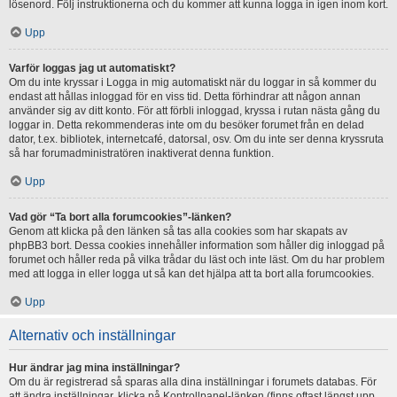
lösenord. Följ instruktionerna och du kommer att kunna logga in igen inom kort.
Upp
Varför loggas jag ut automatiskt?
Om du inte kryssar i Logga in mig automatiskt när du loggar in så kommer du
endast att hållas inloggad för en viss tid. Detta förhindrar att någon annan
använder sig av ditt konto. För att förbli inloggad, kryssa i rutan nästa gång du
loggar in. Detta rekommenderas inte om du besöker forumet från en delad
dator, t.ex. bibliotek, internetcafé, datorsal, osv. Om du inte ser denna kryssruta
så har forumadministratören inaktiverat denna funktion.
Upp
Vad gör “Ta bort alla forumcookies”-länken?
Genom att klicka på den länken så tas alla cookies som har skapats av
phpBB3 bort. Dessa cookies innehåller information som håller dig inloggad på
forumet och håller reda på vilka trådar du läst och inte läst. Om du har problem
med att logga in eller logga ut så kan det hjälpa att ta bort alla forumcookies.
Upp
Alternativ och inställningar
Hur ändrar jag mina inställningar?
Om du är registrerad så sparas alla dina inställningar i forumets databas. För
att ändra inställningar, klicka på Kontrollpanel-länken (finns oftast längst upp