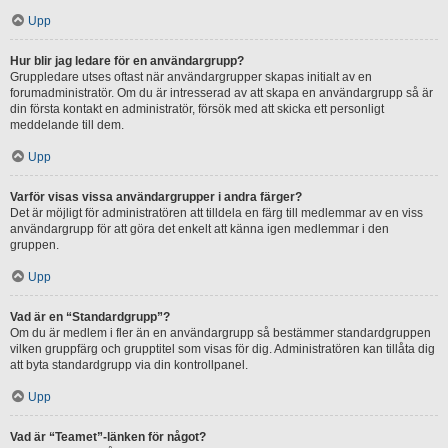
Upp
Hur blir jag ledare för en användargrupp?
Gruppledare utses oftast när användargrupper skapas initialt av en
forumadministratör. Om du är intresserad av att skapa en användargrupp så är
din första kontakt en administratör, försök med att skicka ett personligt
meddelande till dem.
Upp
Varför visas vissa användargrupper i andra färger?
Det är möjligt för administratören att tilldela en färg till medlemmar av en viss
användargrupp för att göra det enkelt att känna igen medlemmar i den
gruppen.
Upp
Vad är en “Standardgrupp”?
Om du är medlem i fler än en användargrupp så bestämmer standardgruppen
vilken gruppfärg och grupptitel som visas för dig. Administratören kan tillåta dig
att byta standardgrupp via din kontrollpanel.
Upp
Vad är “Teamet”-länken för något?