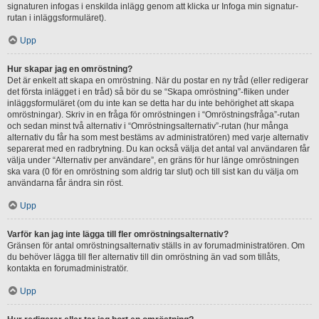
signaturen infogas i enskilda inlägg genom att klicka ur Infoga min signatur-
rutan i inläggsformuläret).
Upp
Hur skapar jag en omröstning?
Det är enkelt att skapa en omröstning. När du postar en ny tråd (eller redigerar
det första inlägget i en tråd) så bör du se “Skapa omröstning”-fliken under
inläggsformuläret (om du inte kan se detta har du inte behörighet att skapa
omröstningar). Skriv in en fråga för omröstningen i “Omröstningsfråga”-rutan
och sedan minst två alternativ i “Omröstningsalternativ”-rutan (hur många
alternativ du får ha som mest bestäms av administratören) med varje alternativ
separerat med en radbrytning. Du kan också välja det antal val användaren får
välja under “Alternativ per användare”, en gräns för hur länge omröstningen
ska vara (0 för en omröstning som aldrig tar slut) och till sist kan du välja om
användarna får ändra sin röst.
Upp
Varför kan jag inte lägga till fler omröstningsalternativ?
Gränsen för antal omröstningsalternativ ställs in av forumadministratören. Om
du behöver lägga till fler alternativ till din omröstning än vad som tillåts,
kontakta en forumadministratör.
Upp