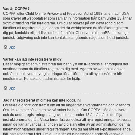
Vad är COPPA?
COPPA, eller Child Online Privacy and Protection Act of 1998, är en lag i USA
som kräver att webbplatser som samlar in information från barn under 13 år har
skriftligt tillstånd från föräldrarna. Om du är osäker på om detta rör dig som
försöker att registrera dig, eller om det rör webbplatsen du försöker registrera
dig på, kontakta ett juridiskt ombud för hjälp. Observera att phpBB inte kan ge
juridisk rådgivning och inte kan kontaktas angående något som helst juridiskt.
Upp
Varför kan jag inte registrera mig?
Det är möjligt att administratören har bannlyst din IP-adress eller förbjudit det
användarnamn du försöker registrera dig med. Ägaren av webbplatsen kan
också ha inaktiverat nyregistreringar för att förhindra att nya besökare blir
medlemmar. Kontakta en administratör för hjälp.
Upp
Jag har registrerat mig men kan inte logga in!
Försäkra dig först och främst om att du anger rätt användarnamn och lösenord.
Om de stämmer så kan en av två saker ha hänt. Om COPPA-stöd är aktiverat
och du under registreringen angav att du är under 13 år så måste du följa
instruktionerna du fått. Vissa forum kräver också att nya registreringar aktiveras
innan de kan användas, antingen av dig själv eller av an administratör; denna
information visades under registreringen. Om du har fått ett e-postmeddelande,
följ instruktionerna i det. Om du inte fått ett e-postmeddelande så kanske du