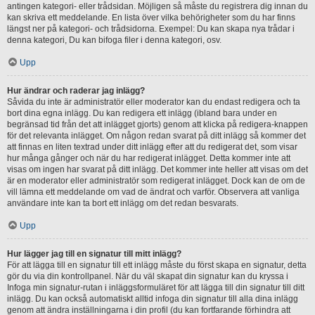
antingen kategori- eller trådsidan. Möjligen så måste du registrera dig innan du
kan skriva ett meddelande. En lista över vilka behörigheter som du har finns
längst ner på kategori- och trådsidorna. Exempel: Du kan skapa nya trådar i
denna kategori, Du kan bifoga filer i denna kategori, osv.
Upp
Hur ändrar och raderar jag inlägg?
Såvida du inte är administratör eller moderator kan du endast redigera och ta
bort dina egna inlägg. Du kan redigera ett inlägg (ibland bara under en
begränsad tid från det att inlägget gjorts) genom att klicka på redigera-knappen
för det relevanta inlägget. Om någon redan svarat på ditt inlägg så kommer det
att finnas en liten textrad under ditt inlägg efter att du redigerat det, som visar
hur många gånger och när du har redigerat inlägget. Detta kommer inte att
visas om ingen har svarat på ditt inlägg. Det kommer inte heller att visas om det
är en moderator eller administratör som redigerat inlägget. Dock kan de om de
vill lämna ett meddelande om vad de ändrat och varför. Observera att vanliga
användare inte kan ta bort ett inlägg om det redan besvarats.
Upp
Hur lägger jag till en signatur till mitt inlägg?
För att lägga till en signatur till ett inlägg måste du först skapa en signatur, detta
gör du via din kontrollpanel. När du väl skapat din signatur kan du kryssa i
Infoga min signatur-rutan i inläggsformuläret för att lägga till din signatur till ditt
inlägg. Du kan också automatiskt alltid infoga din signatur till alla dina inlägg
genom att ändra inställningarna i din profil (du kan fortfarande förhindra att