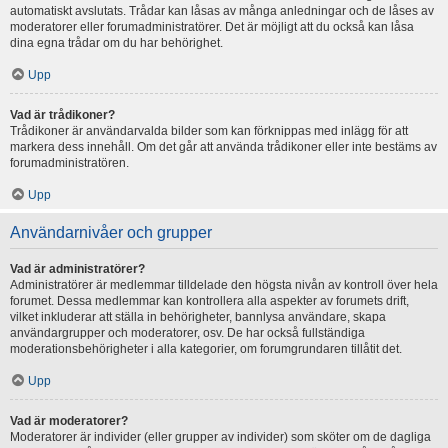
automatiskt avslutats. Trådar kan låsas av många anledningar och de låses av
moderatorer eller forumadministratörer. Det är möjligt att du också kan låsa
dina egna trådar om du har behörighet.
Upp
Vad är trådikoner?
Trådikoner är användarvalda bilder som kan förknippas med inlägg för att
markera dess innehåll. Om det går att använda trådikoner eller inte bestäms av
forumadministratören.
Upp
Användarnivåer och grupper
Vad är administratörer?
Administratörer är medlemmar tilldelade den högsta nivån av kontroll över hela
forumet. Dessa medlemmar kan kontrollera alla aspekter av forumets drift,
vilket inkluderar att ställa in behörigheter, bannlysa användare, skapa
användargrupper och moderatorer, osv. De har också fullständiga
moderationsbehörigheter i alla kategorier, om forumgrundaren tillåtit det.
Upp
Vad är moderatorer?
Moderatorer är individer (eller grupper av individer) som sköter om de dagliga