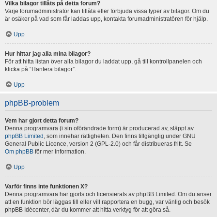
Vilka bilagor tillåts på detta forum?
Varje forumadministratör kan tillåta eller förbjuda vissa typer av bilagor. Om du
är osäker på vad som får laddas upp, kontakta forumadministratören för hjälp.
Upp
Hur hittar jag alla mina bilagor?
För att hitta listan över alla bilagor du laddat upp, gå till kontrollpanelen och
klicka på “Hantera bilagor”.
Upp
phpBB-problem
Vem har gjort detta forum?
Denna programvara (i sin oförändrade form) är producerad av, släppt av
phpBB Limited
, som innehar rättigheten. Den finns tillgänglig under GNU
General Public Licence, version 2 (GPL-2.0) och får distribueras fritt. Se
Om phpBB
för mer information.
Upp
Varför finns inte funktionen X?
Denna programvara har gjorts och licensierats av phpBB Limited. Om du anser
att en funktion bör läggas till eller vill rapportera en bugg, var vänlig och besök
phpBB Idécenter, där du kommer att hitta verktyg för att göra så.