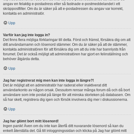
angav en felaktig e-postadress eller så fastnade e-postmeddelandet i ett
skräppostfilter. Om du är säker på att e-postadressen du angav var korrekt,
kontakta en administratör.
Upp
Varför kan jag inte logga in?
Det finns flera möjliga förklaringar till detta. Först och främst, försäkra dig om att
ditt användarnamn och lösenord stämmer. Om du är säker på att de stämmer,
kontakta administratören för att försäkra dig om att du inte har bannlysts från
forumet. Det är också möjligt att administratören har gjort en felinställning och
behöver åtgärda detta.
Upp
Jag har registrerat mig men kan inte logga in längre?!
Det är möjligt att en administratör har raderat eller inaktiverat ditt
användarkonto av någon orsak. Dessutom rensar många forum då och då bort
användare som inte postat på länge för att minska storleken på databasen. Om
så har skett, registrera dig igen och försök involvera dig mer i diskussionerna.
Upp
Jag har glömt bort mitt lösenord!
Ingen panik! Även om du inte kan återfå ditt nuvarande lösenord så kan du
enkelt återställa det. Gå till inloggningssidan och klicka på Jag har glömt mitt