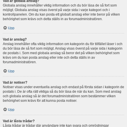
Vad är globala anslag?
Globala anslag innehåller viktig information och du bör läsa de så fort som
möjligt. Globala anslag visas överst på varje sida i varje kategori och i
kontrollpanelen. Om du kan posta ett globalt anslag eller inte beror på vilken
behörighet som krävs och detta ställs in av forumadministratören.
Upp
Vad är anslag?
Anslag innehåller ofta viktig information om kategorin du för tillfället läser i och
du bör läsa de så fort som möjligt. Anslag visas överst på varje sida i kategorin
de postats i. Som med globala anslag så beror det på vilken behörighet som
krävs om du kan posta anslag eller inte och detta ställs in av
forumadministratören.
Upp
Vad är notiser?
Notiser visas under eventuella anslag och endast på första sidan i kategorin de
postats i. De är ofta rätt viktiga så du bör läsa de när du kan. Som med anslag
och globala anslag så är det forumadministratören som bestämmer vilken
behörighet som krävs för att kunna posta notiser.
Upp
Vad är låsta trådar?
Låsta trådar är trådar där användare inte kan svara och omröstningar