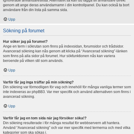
ignorerade användareslista. Alternativt så kan du lägga till användare direkt
genom att ange deras användarnamn i din kontrollpanel. Du kan också ta bort
användare från din lista på samma sida.
Upp
Sökning på forumet
Hur söker jag på forumet?
Ange en term i sökrutan som finns på indexsidan, forumsidor och trådsidor.
Avancerad sökning kan nås genom att klicka på “Avancerad sökning”-länken
som finns på alla sidor på forumet. Hur sökfunktionen nås kan variera
beroende på vilken stil som används.
Upp
Varför får jag inga träffar på min sökning?
Din sökning var förmodligen för vag och innehöll för många vanliga termer som
inte indexeras av phpBB3. Var mer specifik och använd alternativen som finns i
avancerad sökning.
Upp
Varför får jag en tom sida när jag försöker söka!?
Din sökning resulterade i för många resultat för webbservern att hantera.
Använd “Avancerad sökning” och var mer specifik med termerna och med vilka
kategorier som ska sökas i.