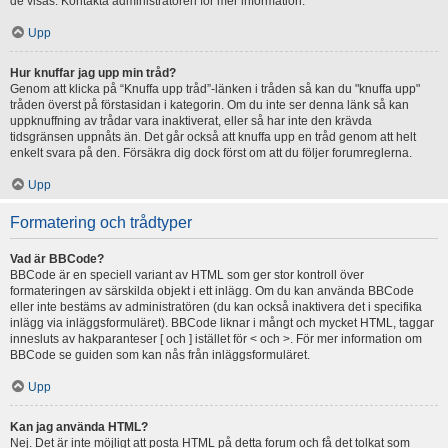
de visas. Kontakta administratören för mer information.
Upp
Hur knuffar jag upp min tråd?
Genom att klicka på “Knuffa upp tråd”-länken i tråden så kan du "knuffa upp"
tråden överst på förstasidan i kategorin. Om du inte ser denna länk så kan
uppknuffning av trådar vara inaktiverat, eller så har inte den krävda
tidsgränsen uppnåts än. Det går också att knuffa upp en tråd genom att helt
enkelt svara på den. Försäkra dig dock först om att du följer forumreglerna.
Upp
Formatering och trådtyper
Vad är BBCode?
BBCode är en speciell variant av HTML som ger stor kontroll över
formateringen av särskilda objekt i ett inlägg. Om du kan använda BBCode
eller inte bestäms av administratören (du kan också inaktivera det i specifika
inlägg via inläggsformuläret). BBCode liknar i mångt och mycket HTML, taggar
innesluts av hakparanteser [ och ] istället för < och >. För mer information om
BBCode se guiden som kan nås från inläggsformuläret.
Upp
Kan jag använda HTML?
Nej. Det är inte möjligt att posta HTML på detta forum och få det tolkat som