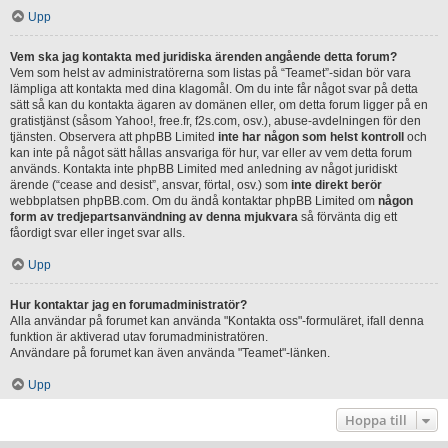
Upp
Vem ska jag kontakta med juridiska ärenden angående detta forum?
Vem som helst av administratörerna som listas på “Teamet”-sidan bör vara
lämpliga att kontakta med dina klagomål. Om du inte får något svar på detta
sätt så kan du kontakta ägaren av domänen eller, om detta forum ligger på en
gratistjänst (såsom Yahoo!, free.fr, f2s.com, osv.), abuse-avdelningen för den
tjänsten. Observera att phpBB Limited
inte har någon som helst kontroll
och
kan inte på något sätt hållas ansvariga för hur, var eller av vem detta forum
används. Kontakta inte phpBB Limited med anledning av något juridiskt
ärende (“cease and desist”, ansvar, förtal, osv.) som
inte direkt berör
webbplatsen phpBB.com. Om du ändå kontaktar phpBB Limited om
någon
form av tredjepartsanvändning av denna mjukvara
så förvänta dig ett
fåordigt svar eller inget svar alls.
Upp
Hur kontaktar jag en forumadministratör?
Alla användar på forumet kan använda "Kontakta oss"-formuläret, ifall denna
funktion är aktiverad utav forumadministratören.
Användare på forumet kan även använda "Teamet"-länken.
Upp
Hoppa till