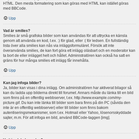
HTML. Den mesta formatering som kan göras med HTML kan istället göras
med BBCode.
Upp
Vad är smilies?
Smilies är små grafiska bilder som kan användas för att uttrycka en känsla
genom att använda en kod, t.ex. :) för glad, eller :( för ledsen. En fullständig
lista över alla smilies kan nås via inläggsformuläret. Försök att inte
överanvända smilies, de kan fort göra ett inlägg oläsbart och en moderator kan
ta bort de eller inlägget helt och hållet. Administratören kan också ha satt en
gräns för hur många smilies ett inlägg får innehålla.
Upp
Kan jag infoga bilder?
Ja, bilder kan visas i dina inlägg. Om administratören har aktiverat bilagor så
kan du ladda upp bilderna direkt till forumet. Annars måste du länka till en bild
som finns på en offentlig webbserver, t.ex. http://www.example.com/my-
picture.gif. Du kan inte länka till bilder som bara finns på din PC (såvida den
inte är en offentlig webbserver) eller till bilder som finns bakom
autentiseringsmekanismer, som t.ex. Hotmail eller Yahoo, lösenorsskyddade
sajter, m.m. För att infoga en bild, använd BBCode-taggen [img].
Upp