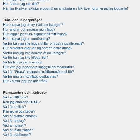
Hur ändrar jag min titel?
När jag försöker skicka e-post till en användare så kräver forumet att jag loggar in?
Tråd- och inläggsfrågor
Hur skapar jag en ny tråd i en kategori?
Hur ändrar och raderar jag inlägg?
Hur lägger jag till en signatur till mitt inlägg?
Hur skapar jag en omröstning?
Varför kan jag inte lägga till fler omröstningsalternativ?
Hur redigerar eller tar jag bort en omröstning?
Varför kan jag inte komma åt en kategori?
Varför kan jag inte bifoga filer?
Varför fick jag en varning?
Hur kan jag rapportera inlägg till en moderator?
Vad är “Spara”-knappen i trådformuläret till för?
Varför måste mitt inlägg godkännas?
Hur knuffar jag upp min tråd?
Formatering och trådtyper
Vad är BBCode?
Kan jag använda HTML?
Vad är smilies?
Kan jag infoga bilder?
Vad är globala anslag?
Vad är anslag?
Vad är notiser?
Vad är låsta trådar?
Vad är trådikoner?