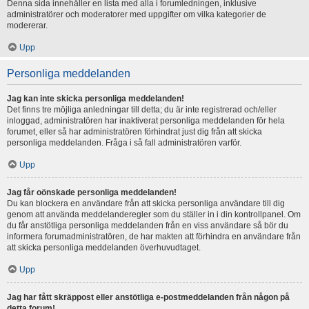
Denna sida innehåller en lista med alla i forumledningen, inklusive
administratörer och moderatorer med uppgifter om vilka kategorier de
modererar.
Upp
Personliga meddelanden
Jag kan inte skicka personliga meddelanden!
Det finns tre möjliga anledningar till detta; du är inte registrerad och/eller
inloggad, administratören har inaktiverat personliga meddelanden för hela
forumet, eller så har administratören förhindrat just dig från att skicka
personliga meddelanden. Fråga i så fall administratören varför.
Upp
Jag får oönskade personliga meddelanden!
Du kan blockera en användare från att skicka personliga användare till dig
genom att använda meddelanderegler som du ställer in i din kontrollpanel. Om
du får anstötliga personliga meddelanden från en viss användare så bör du
informera forumadministratören, de har makten att förhindra en användare från
att skicka personliga meddelanden överhuvudtaget.
Upp
Jag har fått skräppost eller anstötliga e-postmeddelanden från någon på
detta forum!