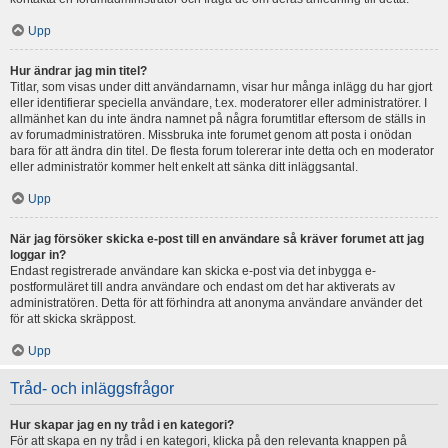
Upp
Hur ändrar jag min titel?
Titlar, som visas under ditt användarnamn, visar hur många inlägg du har gjort
eller identifierar speciella användare, t.ex. moderatorer eller administratörer. I
allmänhet kan du inte ändra namnet på några forumtitlar eftersom de ställs in
av forumadministratören. Missbruka inte forumet genom att posta i onödan
bara för att ändra din titel. De flesta forum tolererar inte detta och en moderator
eller administratör kommer helt enkelt att sänka ditt inläggsantal.
Upp
När jag försöker skicka e-post till en användare så kräver forumet att jag
loggar in?
Endast registrerade användare kan skicka e-post via det inbygga e-
postformuläret till andra användare och endast om det har aktiverats av
administratören. Detta för att förhindra att anonyma användare använder det
för att skicka skräppost.
Upp
Tråd- och inläggsfrågor
Hur skapar jag en ny tråd i en kategori?
För att skapa en ny tråd i en kategori, klicka på den relevanta knappen på