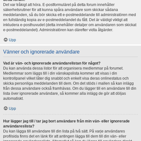
Det var tråkigt att höra. E-postformuläret på detta forum innehåller
säkerhetsrutiner för att kunna spåra användare som skickar sådana
meddelanden, så du bör skicka ett e-postmeddelande till administratören med
en fullständig kopia av e-postmeddelandet du fått. Det är väldigt viktigt att
inkludera e-posthuvudet (detta innehåller detaljer om användaren som skickat
e-postmeddelandet). Administratören kan därefter vidta åtgärder.
Upp
Vänner och ignorerade användare
Vad är vän- och ignorerade användarelistan för något?
Du kan använda dessa listor för att organisera medlemmar på forumet.
Medlemmar som läggs till i din vänskapslista kommer att visas i din
kontrollpanel vilket låter dig snabbt och enkelt visa deras onlinestatus och
skicka personliga meddelanden till dem. Om det stöds i mallen så kan inlägg
från dessa användare också framhävas. Om du lägger till en användare till din
lista över ignorerade användare, så kommer alla inlägg de gör att döljas
automatiskt.
Upp
Hur lägger jag till / tar jag bort användare från min vän- eller ignorerade
användareslista?
Du kan lägga till användare till din lista på två sätt. På varje användares
profilsida finns det en länk för att antingen lägga till dem till din vän- eller