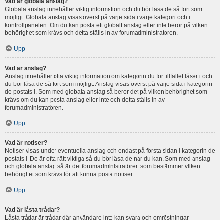
Vad är globala anslag?
Globala anslag innehåller viktig information och du bör läsa de så fort som
möjligt. Globala anslag visas överst på varje sida i varje kategori och i
kontrollpanelen. Om du kan posta ett globalt anslag eller inte beror på vilken
behörighet som krävs och detta ställs in av forumadministratören.
Upp
Vad är anslag?
Anslag innehåller ofta viktig information om kategorin du för tillfället läser i och
du bör läsa de så fort som möjligt. Anslag visas överst på varje sida i kategorin
de postats i. Som med globala anslag så beror det på vilken behörighet som
krävs om du kan posta anslag eller inte och detta ställs in av
forumadministratören.
Upp
Vad är notiser?
Notiser visas under eventuella anslag och endast på första sidan i kategorin de
postats i. De är ofta rätt viktiga så du bör läsa de när du kan. Som med anslag
och globala anslag så är det forumadministratören som bestämmer vilken
behörighet som krävs för att kunna posta notiser.
Upp
Vad är låsta trådar?
Låsta trådar är trådar där användare inte kan svara och omröstningar