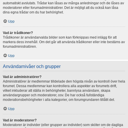
automatiskt avslutats. Trådar kan låsas av många anledningar och de låses av
moderatorer eller forumadministratörer. Det är möjligt att du också kan låsa
dina egna trådar om du har behörighet.
Upp
Vad är trådikoner?
Trådikoner är användarvalda bilder som kan förknippas med inlägg för att
markera dess innehåll. Om det går att använda trådikoner eller inte bestäms av
forumadministratören.
Upp
Användarnivåer och grupper
Vad är administratörer?
Administratörer är medlemmar tilldelade den högsta nivån av kontroll över hela
forumet. Dessa medlemmar kan kontrollera alla aspekter av forumets drift,
vilket inkluderar att ställa in behörigheter, bannlysa användare, skapa
användargrupper och moderatorer, osv. De har också fullständiga
moderationsbehörigheter i alla kategorier, om forumgrundaren tillåtit det.
Upp
Vad är moderatorer?
Moderatorer är individer (eller grupper av individer) som sköter om de dagliga