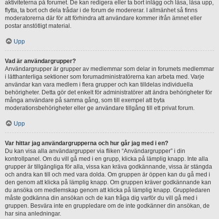
aktiviteterna på forumet. De kan redigera eller ta bort inlägg och låsa, låsa upp,
flytta, ta bort och dela trådar i de forum de modererar. I allmänhet så finns
moderatorerna där för att förhindra att användare kommer ifrån ämnet eller
postar anstötligt material.
Upp
Vad är användargrupper?
Användargrupper är grupper av medlemmar som delar in forumets medlemmar
i lätthanterliga sektioner som forumadministratörerna kan arbeta med. Varje
användar kan vara medlem i flera grupper och kan tilldelas individuella
behörigheter. Detta gör det enkelt för administratörer att ändra behörigheter för
många användare på samma gång, som till exempel att byta
moderationsbehörigheter eller ge användare tillgång till ett privat forum.
Upp
Var hittar jag användargrupperna och hur går jag med i en?
Du kan visa alla användargrupper via fliken “Användargrupper” i din
kontrollpanel. Om du vill gå med i en grupp, klicka på lämplig knapp. Inte alla
grupper är tillgängliga för alla, vissa kan kräva godkännande, vissa är stängda
och andra kan till och med vara dolda. Om gruppen är öppen kan du gå med i
den genom att klicka på lämplig knapp. Om gruppen kräver godkännande kan
du ansöka om medlemskap genom att klicka på lämplig knapp. Gruppledaren
måste godkänna din ansökan och de kan fråga dig varför du vill gå med i
gruppen. Besvära inte en gruppledare om de inte godkänner din ansökan, de
har sina anledningar.