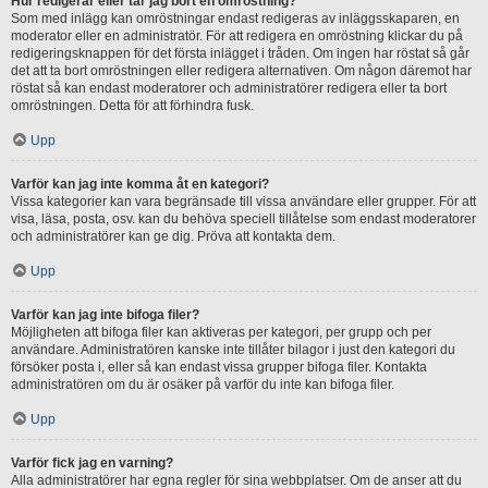
Hur redigerar eller tar jag bort en omröstning?
Som med inlägg kan omröstningar endast redigeras av inläggsskaparen, en
moderator eller en administratör. För att redigera en omröstning klickar du på
redigeringsknappen för det första inlägget i tråden. Om ingen har röstat så går
det att ta bort omröstningen eller redigera alternativen. Om någon däremot har
röstat så kan endast moderatorer och administratörer redigera eller ta bort
omröstningen. Detta för att förhindra fusk.
Upp
Varför kan jag inte komma åt en kategori?
Vissa kategorier kan vara begränsade till vissa användare eller grupper. För att
visa, läsa, posta, osv. kan du behöva speciell tillåtelse som endast moderatorer
och administratörer kan ge dig. Pröva att kontakta dem.
Upp
Varför kan jag inte bifoga filer?
Möjligheten att bifoga filer kan aktiveras per kategori, per grupp och per
användare. Administratören kanske inte tillåter bilagor i just den kategori du
försöker posta i, eller så kan endast vissa grupper bifoga filer. Kontakta
administratören om du är osäker på varför du inte kan bifoga filer.
Upp
Varför fick jag en varning?
Alla administratörer har egna regler för sina webbplatser. Om de anser att du