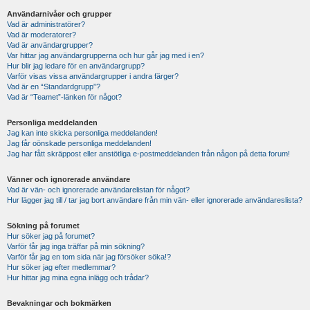
Användarnivåer och grupper
Vad är administratörer?
Vad är moderatorer?
Vad är användargrupper?
Var hittar jag användargrupperna och hur går jag med i en?
Hur blir jag ledare för en användargrupp?
Varför visas vissa användargrupper i andra färger?
Vad är en “Standardgrupp”?
Vad är “Teamet”-länken för något?
Personliga meddelanden
Jag kan inte skicka personliga meddelanden!
Jag får oönskade personliga meddelanden!
Jag har fått skräppost eller anstötliga e-postmeddelanden från någon på detta forum!
Vänner och ignorerade användare
Vad är vän- och ignorerade användarelistan för något?
Hur lägger jag till / tar jag bort användare från min vän- eller ignorerade användareslista?
Sökning på forumet
Hur söker jag på forumet?
Varför får jag inga träffar på min sökning?
Varför får jag en tom sida när jag försöker söka!?
Hur söker jag efter medlemmar?
Hur hittar jag mina egna inlägg och trådar?
Bevakningar och bokmärken