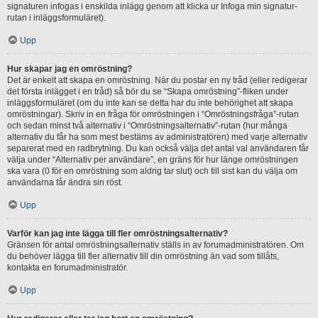
signaturen infogas i enskilda inlägg genom att klicka ur Infoga min signatur-
rutan i inläggsformuläret).
Upp
Hur skapar jag en omröstning?
Det är enkelt att skapa en omröstning. När du postar en ny tråd (eller redigerar
det första inlägget i en tråd) så bör du se “Skapa omröstning”-fliken under
inläggsformuläret (om du inte kan se detta har du inte behörighet att skapa
omröstningar). Skriv in en fråga för omröstningen i “Omröstningsfråga”-rutan
och sedan minst två alternativ i “Omröstningsalternativ”-rutan (hur många
alternativ du får ha som mest bestäms av administratören) med varje alternativ
separerat med en radbrytning. Du kan också välja det antal val användaren får
välja under “Alternativ per användare”, en gräns för hur länge omröstningen
ska vara (0 för en omröstning som aldrig tar slut) och till sist kan du välja om
användarna får ändra sin röst.
Upp
Varför kan jag inte lägga till fler omröstningsalternativ?
Gränsen för antal omröstningsalternativ ställs in av forumadministratören. Om
du behöver lägga till fler alternativ till din omröstning än vad som tillåts,
kontakta en forumadministratör.
Upp