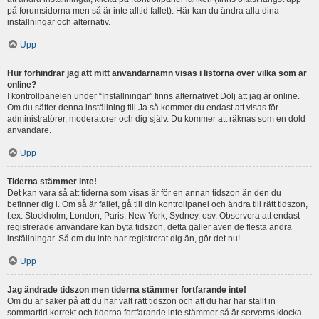
på forumsidorna men så är inte alltid fallet). Här kan du ändra alla dina
inställningar och alternativ.
Upp
Hur förhindrar jag att mitt användarnamn visas i listorna över vilka som är
online?
I kontrollpanelen under “Inställningar” finns alternativet Dölj att jag är online.
Om du sätter denna inställning till Ja så kommer du endast att visas för
administratörer, moderatorer och dig själv. Du kommer att räknas som en dold
användare.
Upp
Tiderna stämmer inte!
Det kan vara så att tiderna som visas är för en annan tidszon än den du
befinner dig i. Om så är fallet, gå till din kontrollpanel och ändra till rätt tidszon,
t.ex. Stockholm, London, Paris, New York, Sydney, osv. Observera att endast
registrerade användare kan byta tidszon, detta gäller även de flesta andra
inställningar. Så om du inte har registrerat dig än, gör det nu!
Upp
Jag ändrade tidszon men tiderna stämmer fortfarande inte!
Om du är säker på att du har valt rätt tidszon och att du har har ställt in
sommartid korrekt och tiderna fortfarande inte stämmer så är serverns klocka