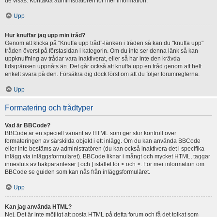
de visas. Kontakta administratören för mer information.
Upp
Hur knuffar jag upp min tråd?
Genom att klicka på “Knuffa upp tråd”-länken i tråden så kan du "knuffa upp"
tråden överst på förstasidan i kategorin. Om du inte ser denna länk så kan
uppknuffning av trådar vara inaktiverat, eller så har inte den krävda
tidsgränsen uppnåts än. Det går också att knuffa upp en tråd genom att helt
enkelt svara på den. Försäkra dig dock först om att du följer forumreglerna.
Upp
Formatering och trådtyper
Vad är BBCode?
BBCode är en speciell variant av HTML som ger stor kontroll över
formateringen av särskilda objekt i ett inlägg. Om du kan använda BBCode
eller inte bestäms av administratören (du kan också inaktivera det i specifika
inlägg via inläggsformuläret). BBCode liknar i mångt och mycket HTML, taggar
innesluts av hakparanteser [ och ] istället för < och >. För mer information om
BBCode se guiden som kan nås från inläggsformuläret.
Upp
Kan jag använda HTML?
Nej. Det är inte möjligt att posta HTML på detta forum och få det tolkat som