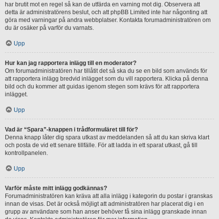
har brutit mot en regel så kan de utfärda en varning mot dig. Observera att
detta är administratörens beslut, och att phpBB Limited inte har någonting att
göra med varningar på andra webbplatser. Kontakta forumadministratören om
du är osäker på varför du varnats.
Upp
Hur kan jag rapportera inlägg till en moderator?
Om forumadministratören har tillåtit det så ska du se en bild som används för
att rapportera inlägg bredvid inlägget som du vill rapportera. Klicka på denna
bild och du kommer att guidas igenom stegen som krävs för att rapportera
inlägget.
Upp
Vad är “Spara”-knappen i trådformuläret till för?
Denna knapp låter dig spara utkast av meddelanden så att du kan skriva klart
och posta de vid ett senare tillfälle. För att ladda in ett sparat utkast, gå till
kontrollpanelen.
Upp
Varför måste mitt inlägg godkännas?
Forumadministratören kan kräva att alla inlägg i kategorin du postar i granskas
innan de visas. Det är också möjligt att administratören har placerat dig i en
grupp av användare som han anser behöver få sina inlägg granskade innan