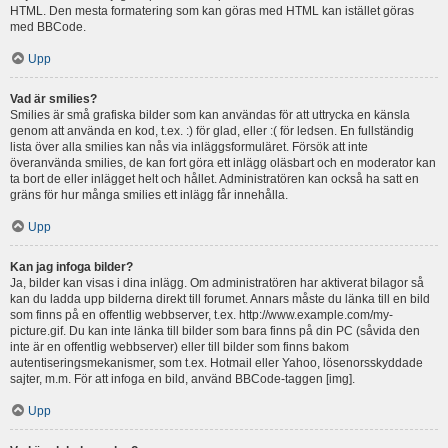
HTML. Den mesta formatering som kan göras med HTML kan istället göras
med BBCode.
Upp
Vad är smilies?
Smilies är små grafiska bilder som kan användas för att uttrycka en känsla
genom att använda en kod, t.ex. :) för glad, eller :( för ledsen. En fullständig
lista över alla smilies kan nås via inläggsformuläret. Försök att inte
överanvända smilies, de kan fort göra ett inlägg oläsbart och en moderator kan
ta bort de eller inlägget helt och hållet. Administratören kan också ha satt en
gräns för hur många smilies ett inlägg får innehålla.
Upp
Kan jag infoga bilder?
Ja, bilder kan visas i dina inlägg. Om administratören har aktiverat bilagor så
kan du ladda upp bilderna direkt till forumet. Annars måste du länka till en bild
som finns på en offentlig webbserver, t.ex. http://www.example.com/my-
picture.gif. Du kan inte länka till bilder som bara finns på din PC (såvida den
inte är en offentlig webbserver) eller till bilder som finns bakom
autentiseringsmekanismer, som t.ex. Hotmail eller Yahoo, lösenorsskyddade
sajter, m.m. För att infoga en bild, använd BBCode-taggen [img].
Upp