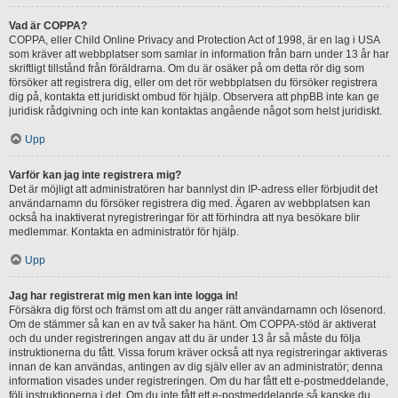
Vad är COPPA?
COPPA, eller Child Online Privacy and Protection Act of 1998, är en lag i USA
som kräver att webbplatser som samlar in information från barn under 13 år har
skriftligt tillstånd från föräldrarna. Om du är osäker på om detta rör dig som
försöker att registrera dig, eller om det rör webbplatsen du försöker registrera
dig på, kontakta ett juridiskt ombud för hjälp. Observera att phpBB inte kan ge
juridisk rådgivning och inte kan kontaktas angående något som helst juridiskt.
Upp
Varför kan jag inte registrera mig?
Det är möjligt att administratören har bannlyst din IP-adress eller förbjudit det
användarnamn du försöker registrera dig med. Ägaren av webbplatsen kan
också ha inaktiverat nyregistreringar för att förhindra att nya besökare blir
medlemmar. Kontakta en administratör för hjälp.
Upp
Jag har registrerat mig men kan inte logga in!
Försäkra dig först och främst om att du anger rätt användarnamn och lösenord.
Om de stämmer så kan en av två saker ha hänt. Om COPPA-stöd är aktiverat
och du under registreringen angav att du är under 13 år så måste du följa
instruktionerna du fått. Vissa forum kräver också att nya registreringar aktiveras
innan de kan användas, antingen av dig själv eller av an administratör; denna
information visades under registreringen. Om du har fått ett e-postmeddelande,
följ instruktionerna i det. Om du inte fått ett e-postmeddelande så kanske du