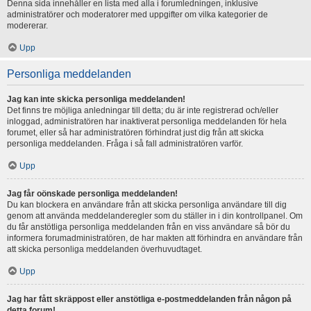
Denna sida innehåller en lista med alla i forumledningen, inklusive
administratörer och moderatorer med uppgifter om vilka kategorier de
modererar.
Upp
Personliga meddelanden
Jag kan inte skicka personliga meddelanden!
Det finns tre möjliga anledningar till detta; du är inte registrerad och/eller
inloggad, administratören har inaktiverat personliga meddelanden för hela
forumet, eller så har administratören förhindrat just dig från att skicka
personliga meddelanden. Fråga i så fall administratören varför.
Upp
Jag får oönskade personliga meddelanden!
Du kan blockera en användare från att skicka personliga användare till dig
genom att använda meddelanderegler som du ställer in i din kontrollpanel. Om
du får anstötliga personliga meddelanden från en viss användare så bör du
informera forumadministratören, de har makten att förhindra en användare från
att skicka personliga meddelanden överhuvudtaget.
Upp
Jag har fått skräppost eller anstötliga e-postmeddelanden från någon på
detta forum!