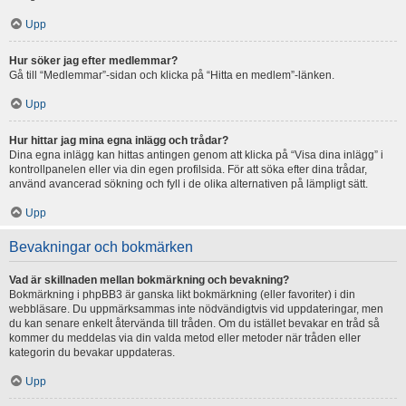
Upp
Hur söker jag efter medlemmar?
Gå till “Medlemmar”-sidan och klicka på “Hitta en medlem”-länken.
Upp
Hur hittar jag mina egna inlägg och trådar?
Dina egna inlägg kan hittas antingen genom att klicka på “Visa dina inlägg” i
kontrollpanelen eller via din egen profilsida. För att söka efter dina trådar,
använd avancerad sökning och fyll i de olika alternativen på lämpligt sätt.
Upp
Bevakningar och bokmärken
Vad är skillnaden mellan bokmärkning och bevakning?
Bokmärkning i phpBB3 är ganska likt bokmärkning (eller favoriter) i din
webbläsare. Du uppmärksammas inte nödvändigtvis vid uppdateringar, men
du kan senare enkelt återvända till tråden. Om du istället bevakar en tråd så
kommer du meddelas via din valda metod eller metoder när tråden eller
kategorin du bevakar uppdateras.
Upp