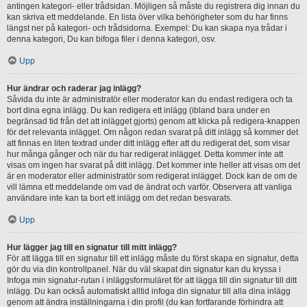
antingen kategori- eller trådsidan. Möjligen så måste du registrera dig innan du
kan skriva ett meddelande. En lista över vilka behörigheter som du har finns
längst ner på kategori- och trådsidorna. Exempel: Du kan skapa nya trådar i
denna kategori, Du kan bifoga filer i denna kategori, osv.
Upp
Hur ändrar och raderar jag inlägg?
Såvida du inte är administratör eller moderator kan du endast redigera och ta
bort dina egna inlägg. Du kan redigera ett inlägg (ibland bara under en
begränsad tid från det att inlägget gjorts) genom att klicka på redigera-knappen
för det relevanta inlägget. Om någon redan svarat på ditt inlägg så kommer det
att finnas en liten textrad under ditt inlägg efter att du redigerat det, som visar
hur många gånger och när du har redigerat inlägget. Detta kommer inte att
visas om ingen har svarat på ditt inlägg. Det kommer inte heller att visas om det
är en moderator eller administratör som redigerat inlägget. Dock kan de om de
vill lämna ett meddelande om vad de ändrat och varför. Observera att vanliga
användare inte kan ta bort ett inlägg om det redan besvarats.
Upp
Hur lägger jag till en signatur till mitt inlägg?
För att lägga till en signatur till ett inlägg måste du först skapa en signatur, detta
gör du via din kontrollpanel. När du väl skapat din signatur kan du kryssa i
Infoga min signatur-rutan i inläggsformuläret för att lägga till din signatur till ditt
inlägg. Du kan också automatiskt alltid infoga din signatur till alla dina inlägg
genom att ändra inställningarna i din profil (du kan fortfarande förhindra att