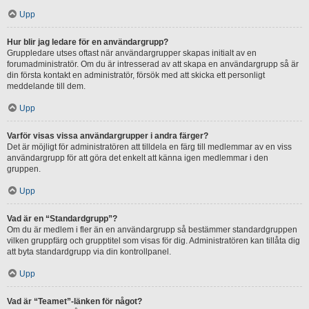
Upp
Hur blir jag ledare för en användargrupp?
Gruppledare utses oftast när användargrupper skapas initialt av en
forumadministratör. Om du är intresserad av att skapa en användargrupp så är
din första kontakt en administratör, försök med att skicka ett personligt
meddelande till dem.
Upp
Varför visas vissa användargrupper i andra färger?
Det är möjligt för administratören att tilldela en färg till medlemmar av en viss
användargrupp för att göra det enkelt att känna igen medlemmar i den
gruppen.
Upp
Vad är en “Standardgrupp”?
Om du är medlem i fler än en användargrupp så bestämmer standardgruppen
vilken gruppfärg och grupptitel som visas för dig. Administratören kan tillåta dig
att byta standardgrupp via din kontrollpanel.
Upp
Vad är “Teamet”-länken för något?