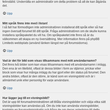
felinställd. Underrätta en administratör om detta problem så att de kan åtgärda
det.
Upp
Mitt språk finns inte med i listan!
I så fall har förmodligen inte administratören installerat ditt språk eller så har
ingen översatt forumet till ditt språk. Fråga administratören om de skulle kunna
installera språkpaketet du vill ha. Om språkpaketet inte finns så är du
välkommen att skapa en ny översättning. Mer information finns på phpBB
Limiteds webbplats (använd länken längst ner på forumsidorna).
Upp
Vad är det för bild som visas tillsammans med mitt användarnamn?
Det finns två bilder som kan visas tillsammans med ett användarnamn i inlägg.
Den ena är en titelbild, oftast är dessa bilder i form av stjärnor, prickar eller
block som visar hur många inlägg du har gjort eller din status på forumet. Den
andra bilden, oftast är den större, är känd som en visningsbild och är i
allmänhet unik eller personlig för varje användare.
Upp
Hur lägger jag till en visningsbild?
Det är upp till forumadministratören att tillåta visningsbilder och välja vilka sätt
visningsbilder kan användas på. Om du inte kan använda visningsbilder,
kontakta en forumadministratör och fråga de om deras anledning till detta.