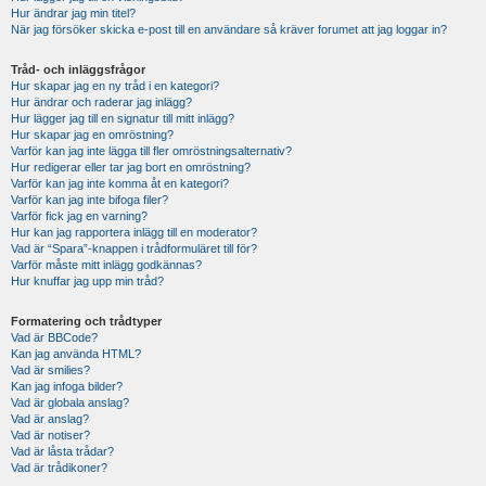
Hur ändrar jag min titel?
När jag försöker skicka e-post till en användare så kräver forumet att jag loggar in?
Tråd- och inläggsfrågor
Hur skapar jag en ny tråd i en kategori?
Hur ändrar och raderar jag inlägg?
Hur lägger jag till en signatur till mitt inlägg?
Hur skapar jag en omröstning?
Varför kan jag inte lägga till fler omröstningsalternativ?
Hur redigerar eller tar jag bort en omröstning?
Varför kan jag inte komma åt en kategori?
Varför kan jag inte bifoga filer?
Varför fick jag en varning?
Hur kan jag rapportera inlägg till en moderator?
Vad är “Spara”-knappen i trådformuläret till för?
Varför måste mitt inlägg godkännas?
Hur knuffar jag upp min tråd?
Formatering och trådtyper
Vad är BBCode?
Kan jag använda HTML?
Vad är smilies?
Kan jag infoga bilder?
Vad är globala anslag?
Vad är anslag?
Vad är notiser?
Vad är låsta trådar?
Vad är trådikoner?