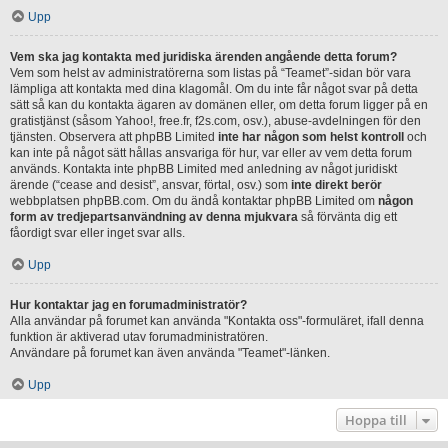
Upp
Vem ska jag kontakta med juridiska ärenden angående detta forum?
Vem som helst av administratörerna som listas på “Teamet”-sidan bör vara
lämpliga att kontakta med dina klagomål. Om du inte får något svar på detta
sätt så kan du kontakta ägaren av domänen eller, om detta forum ligger på en
gratistjänst (såsom Yahoo!, free.fr, f2s.com, osv.), abuse-avdelningen för den
tjänsten. Observera att phpBB Limited
inte har någon som helst kontroll
och
kan inte på något sätt hållas ansvariga för hur, var eller av vem detta forum
används. Kontakta inte phpBB Limited med anledning av något juridiskt
ärende (“cease and desist”, ansvar, förtal, osv.) som
inte direkt berör
webbplatsen phpBB.com. Om du ändå kontaktar phpBB Limited om
någon
form av tredjepartsanvändning av denna mjukvara
så förvänta dig ett
fåordigt svar eller inget svar alls.
Upp
Hur kontaktar jag en forumadministratör?
Alla användar på forumet kan använda "Kontakta oss"-formuläret, ifall denna
funktion är aktiverad utav forumadministratören.
Användare på forumet kan även använda "Teamet"-länken.
Upp
Hoppa till