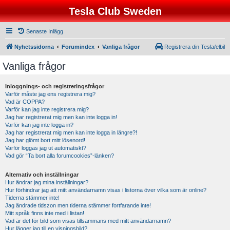
Tesla Club Sweden
Senaste Inlägg
Nyhetssidorna
Forumindex
Vanliga frågor
Registrera din Tesla/elbil
Vanliga frågor
Inloggnings- och registreringsfrågor
Varför måste jag ens registrera mig?
Vad är COPPA?
Varför kan jag inte registrera mig?
Jag har registrerat mig men kan inte logga in!
Varför kan jag inte logga in?
Jag har registrerat mig men kan inte logga in längre?!
Jag har glömt bort mitt lösenord!
Varför loggas jag ut automatiskt?
Vad gör “Ta bort alla forumcookies”-länken?
Alternativ och inställningar
Hur ändrar jag mina inställningar?
Hur förhindrar jag att mitt användarnamn visas i listorna över vilka som är online?
Tiderna stämmer inte!
Jag ändrade tidszon men tiderna stämmer fortfarande inte!
Mitt språk finns inte med i listan!
Vad är det för bild som visas tillsammans med mitt användarnamn?
Hur lägger jag till en visningsbild?