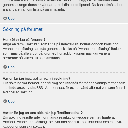
ignorerade användareslista. Alternativt så kan du lägga till användare direkt
genom att ange deras användarnamn i din kontrollpanel. Du kan också ta bort
användare från din lista på samma sida.
Upp
Sökning på forumet
Hur söker jag på forumet?
Ange en term i sökrutan som finns på indexsidan, forumsidor och trådsidor.
Avancerad sökning kan nås genom att klicka på “Avancerad sökning”-länken
som finns på alla sidor på forumet. Hur sökfunktionen nås kan variera
beroende på vilken stil som används.
Upp
Varför får jag inga träffar på min sökning?
Din sökning var förmodligen för vag och innehöll för många vanliga termer som
inte indexeras av phpBB3. Var mer specifik och använd alternativen som finns i
avancerad sökning.
Upp
Varför får jag en tom sida när jag försöker söka!?
Din sökning resulterade i för många resultat för webbservern att hantera.
Använd “Avancerad sökning” och var mer specifik med termerna och med vilka
kategorier som ska sökas i.