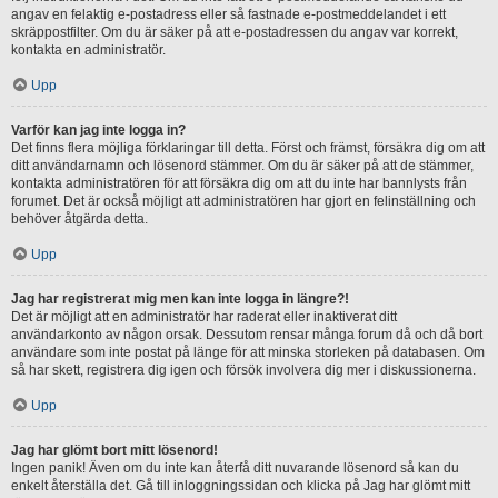
angav en felaktig e-postadress eller så fastnade e-postmeddelandet i ett
skräppostfilter. Om du är säker på att e-postadressen du angav var korrekt,
kontakta en administratör.
Upp
Varför kan jag inte logga in?
Det finns flera möjliga förklaringar till detta. Först och främst, försäkra dig om att
ditt användarnamn och lösenord stämmer. Om du är säker på att de stämmer,
kontakta administratören för att försäkra dig om att du inte har bannlysts från
forumet. Det är också möjligt att administratören har gjort en felinställning och
behöver åtgärda detta.
Upp
Jag har registrerat mig men kan inte logga in längre?!
Det är möjligt att en administratör har raderat eller inaktiverat ditt
användarkonto av någon orsak. Dessutom rensar många forum då och då bort
användare som inte postat på länge för att minska storleken på databasen. Om
så har skett, registrera dig igen och försök involvera dig mer i diskussionerna.
Upp
Jag har glömt bort mitt lösenord!
Ingen panik! Även om du inte kan återfå ditt nuvarande lösenord så kan du
enkelt återställa det. Gå till inloggningssidan och klicka på Jag har glömt mitt