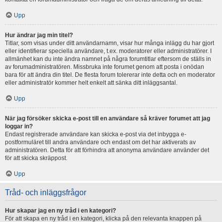
Upp
Hur ändrar jag min titel?
Titlar, som visas under ditt användarnamn, visar hur många inlägg du har gjort
eller identifierar speciella användare, t.ex. moderatorer eller administratörer. I
allmänhet kan du inte ändra namnet på några forumtitlar eftersom de ställs in
av forumadministratören. Missbruka inte forumet genom att posta i onödan
bara för att ändra din titel. De flesta forum tolererar inte detta och en moderator
eller administratör kommer helt enkelt att sänka ditt inläggsantal.
Upp
När jag försöker skicka e-post till en användare så kräver forumet att jag
loggar in?
Endast registrerade användare kan skicka e-post via det inbygga e-
postformuläret till andra användare och endast om det har aktiverats av
administratören. Detta för att förhindra att anonyma användare använder det
för att skicka skräppost.
Upp
Tråd- och inläggsfrågor
Hur skapar jag en ny tråd i en kategori?
För att skapa en ny tråd i en kategori, klicka på den relevanta knappen på