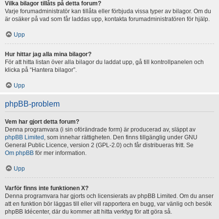
Vilka bilagor tillåts på detta forum?
Varje forumadministratör kan tillåta eller förbjuda vissa typer av bilagor. Om du
är osäker på vad som får laddas upp, kontakta forumadministratören för hjälp.
Upp
Hur hittar jag alla mina bilagor?
För att hitta listan över alla bilagor du laddat upp, gå till kontrollpanelen och
klicka på “Hantera bilagor”.
Upp
phpBB-problem
Vem har gjort detta forum?
Denna programvara (i sin oförändrade form) är producerad av, släppt av
phpBB Limited
, som innehar rättigheten. Den finns tillgänglig under GNU
General Public Licence, version 2 (GPL-2.0) och får distribueras fritt. Se
Om phpBB
för mer information.
Upp
Varför finns inte funktionen X?
Denna programvara har gjorts och licensierats av phpBB Limited. Om du anser
att en funktion bör läggas till eller vill rapportera en bugg, var vänlig och besök
phpBB Idécenter, där du kommer att hitta verktyg för att göra så.