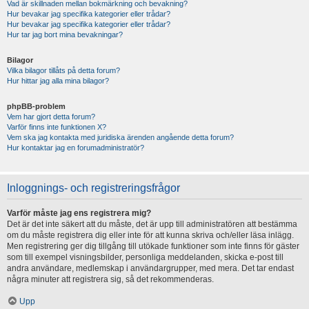
Vad är skillnaden mellan bokmärkning och bevakning?
Hur bevakar jag specifika kategorier eller trådar?
Hur bevakar jag specifika kategorier eller trådar?
Hur tar jag bort mina bevakningar?
Bilagor
Vilka bilagor tillåts på detta forum?
Hur hittar jag alla mina bilagor?
phpBB-problem
Vem har gjort detta forum?
Varför finns inte funktionen X?
Vem ska jag kontakta med juridiska ärenden angående detta forum?
Hur kontaktar jag en forumadministratör?
Inloggnings- och registreringsfrågor
Varför måste jag ens registrera mig?
Det är det inte säkert att du måste, det är upp till administratören att bestämma
om du måste registrera dig eller inte för att kunna skriva och/eller läsa inlägg.
Men registrering ger dig tillgång till utökade funktioner som inte finns för gäster
som till exempel visningsbilder, personliga meddelanden, skicka e-post till
andra användare, medlemskap i användargrupper, med mera. Det tar endast
några minuter att registrera sig, så det rekommenderas.
Upp