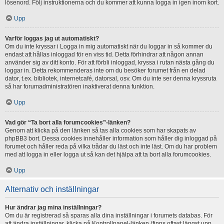
lösenord. Följ instruktionerna och du kommer att kunna logga in igen inom kort.
Upp
Varför loggas jag ut automatiskt?
Om du inte kryssar i Logga in mig automatiskt när du loggar in så kommer du
endast att hållas inloggad för en viss tid. Detta förhindrar att någon annan
använder sig av ditt konto. För att förbli inloggad, kryssa i rutan nästa gång du
loggar in. Detta rekommenderas inte om du besöker forumet från en delad
dator, t.ex. bibliotek, internetcafé, datorsal, osv. Om du inte ser denna kryssruta
så har forumadministratören inaktiverat denna funktion.
Upp
Vad gör “Ta bort alla forumcookies”-länken?
Genom att klicka på den länken så tas alla cookies som har skapats av
phpBB3 bort. Dessa cookies innehåller information som håller dig inloggad på
forumet och håller reda på vilka trådar du läst och inte läst. Om du har problem
med att logga in eller logga ut så kan det hjälpa att ta bort alla forumcookies.
Upp
Alternativ och inställningar
Hur ändrar jag mina inställningar?
Om du är registrerad så sparas alla dina inställningar i forumets databas. För
att ändra inställningar, klicka på Kontrollpanel-länken (finns oftast längst upp