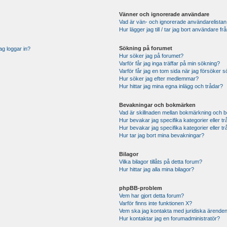
Vänner och ignorerade användare
Vad är vän- och ignorerade användarelistan
Hur lägger jag till / tar jag bort användare 
Sökning på forumet
ag loggar in?
Hur söker jag på forumet?
Varför får jag inga träffar på min sökning?
Varför får jag en tom sida när jag försöker 
Hur söker jag efter medlemmar?
Hur hittar jag mina egna inlägg och trådar?
Bevakningar och bokmärken
Vad är skillnaden mellan bokmärkning och 
Hur bevakar jag specifika kategorier eller t
Hur bevakar jag specifika kategorier eller t
Hur tar jag bort mina bevakningar?
Bilagor
Vilka bilagor tillåts på detta forum?
Hur hittar jag alla mina bilagor?
phpBB-problem
Vem har gjort detta forum?
Varför finns inte funktionen X?
Vem ska jag kontakta med juridiska ärende
Hur kontaktar jag en forumadministratör?