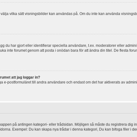
 och välja vilka sätt visningsbilder kan användas på. Om du inte kan använda visning
g du har gjort eller identifierar speciella användare, t.ex. moderatorer eller admin
uka inte forumet genom att posta i onödan bara för att ändra din titel. De flesta foru
rumet att jag loggar in?
a e-postformuläret till andra användare och endast om det har aktiverats av admini
knappen på antingen kategori- eller trådsidan. Möjligen så måste du registrera dig i
idorna. Exempel: Du kan skapa nya trådar i denna kategori, Du kan bifoga filer i de