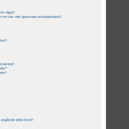
 för något?
från min vän- eller ignorerade användareslista?
söka!?
bevakning?
rådar?
rådar?
n angående detta forum?