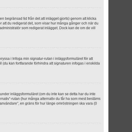
n begränsad tid från det att inlägget gjorts) genom att klicka
ter att du redigerat det, som visar hur många gånger och när du
r administratör som redigerat inlägget. Dock kan de om de vill
kryssa i Infoga min signatur-rutan i inläggsformuläret för att
ofil (du kan fortfarande förhindra att signaturen infogas i enskilda
n under inläggsformuläret (om du inte kan se detta har du inte
ternativ”-rutan (hur många alternativ du får ha som mest bestäms
r användare”, en gräns för hur länge omröstningen ska vara (0