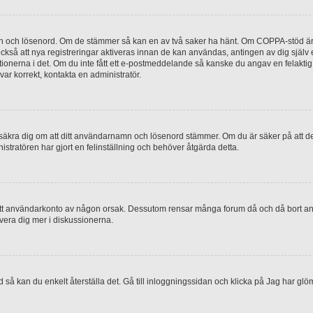
mn och lösenord. Om de stämmer så kan en av två saker ha hänt. Om COPPA-stöd är 
 också att nya registreringar aktiveras innan de kan användas, antingen av dig själv
uktionerna i det. Om du inte fått ett e-postmeddelande så kanske du angav en felakti
ar korrekt, kontakta en administratör.
, försäkra dig om att ditt användarnamn och lösenord stämmer. Om du är säker på att d
nistratören har gjort en felinställning och behöver åtgärda detta.
at ditt användarkonto av någon orsak. Dessutom rensar många forum då och då bort a
lvera dig mer i diskussionerna.
 så kan du enkelt återställa det. Gå till inloggningssidan och klicka på Jag har glö