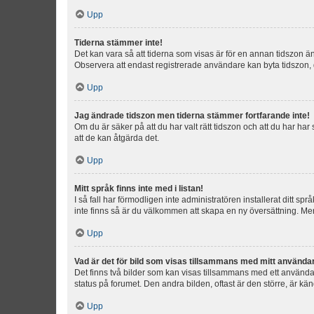
Upp
Tiderna stämmer inte!
Det kan vara så att tiderna som visas är för en annan tidszon än d
Observera att endast registrerade användare kan byta tidszon, de
Upp
Jag ändrade tidszon men tiderna stämmer fortfarande inte!
Om du är säker på att du har valt rätt tidszon och att du har har
att de kan åtgärda det.
Upp
Mitt språk finns inte med i listan!
I så fall har förmodligen inte administratören installerat ditt sp
inte finns så är du välkommen att skapa en ny översättning. M
Upp
Vad är det för bild som visas tillsammans med mitt använd
Det finns två bilder som kan visas tillsammans med ett användarna
status på forumet. Den andra bilden, oftast är den större, är kä
Upp