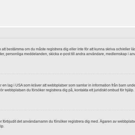
en att bestämma om du måste registrera dig eller inte för att kunna skriva och/eller lä
bilder, personliga meddelanden, skicka e-post till andra användare, medlemskap i a
 en lag i USA som kräver att webbplatser som samlar in information från barn under 1
 rör webbplatsen du försöker registrera dig på, kontakta ett juridiskt ombud för hjäl
ler förbjudit det användarnamn du försöker registrera dig med. Ägaren av webbplatsen
lp.