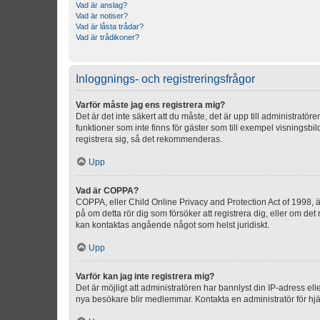
Vad är anslag?
Vad är notiser?
Vad är låsta trådar?
Vad är trådikoner?
Inloggnings- och registreringsfrågor
Varför måste jag ens registrera mig?
Det är det inte säkert att du måste, det är upp till administratör
funktioner som inte finns för gäster som till exempel visnings
registrera sig, så det rekommenderas.
Upp
Vad är COPPA?
COPPA, eller Child Online Privacy and Protection Act of 1998, är
på om detta rör dig som försöker att registrera dig, eller om det
kan kontaktas angående något som helst juridiskt.
Upp
Varför kan jag inte registrera mig?
Det är möjligt att administratören har bannlyst din IP-adress el
nya besökare blir medlemmar. Kontakta en administratör för hjä