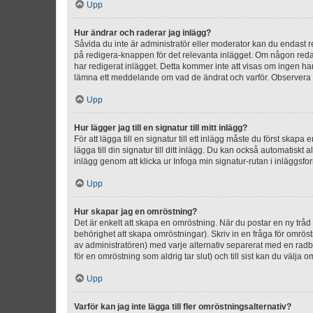
Upp
Hur ändrar och raderar jag inlägg?
Såvida du inte är administratör eller moderator kan du endast re
på redigera-knappen för det relevanta inlägget. Om någon redan 
har redigerat inlägget. Detta kommer inte att visas om ingen har
lämna ett meddelande om vad de ändrat och varför. Observera at
Upp
Hur lägger jag till en signatur till mitt inlägg?
För att lägga till en signatur till ett inlägg måste du först skapa
lägga till din signatur till ditt inlägg. Du kan också automatiskt 
inlägg genom att klicka ur Infoga min signatur-rutan i inläggsfor
Upp
Hur skapar jag en omröstning?
Det är enkelt att skapa en omröstning. När du postar en ny tråd 
behörighet att skapa omröstningar). Skriv in en fråga för omrös
av administratören) med varje alternativ separerat med en radb
för en omröstning som aldrig tar slut) och till sist kan du välja 
Upp
Varför kan jag inte lägga till fler omröstningsalternativ?