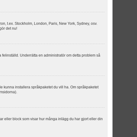
idszon, t.ex. Stockholm, London, Paris, New York, Sydney, osv.
gör det nu!
ka felinställd. Underrätta en administratör om detta problem så
kulle kunna installera språkpaketet du vill ha. Om språkpaketet
umsidorna).
kar eller block som visar hur många inlägg du har gjort eller din