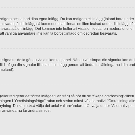
digera och ta bort dina egna inlägg. Du kan redigera ett inlägg (ibland bara under e
svarat på ditt inlägg så kommer det att finnas en liten textrad under ditt inlägg ef
 svarat på ditt inlägg. Det kommer inte heller att visas om det är en moderator elle
t vanliga användare inte kan ta bort ett inlägg om det redan besvarats.
 en signatur, detta gör du via din kontrollpanel. När du väl skapat din signatur kan du 
alltid infoga din signatur till alla dina inlägg genom att ändra inställningarna i din pr
muläret).
(eller redigerar det första inlägget i en tråd) så bör du se “Skapa omröstning”-flike
tningen i “Omröstningsfråga”-rutan och sedan minst två alternativ i “Omröstningsal
rytning. Du kan också välja det antal val användaren får välja under “Alternativ pe
om användarna får ändra sin röst.