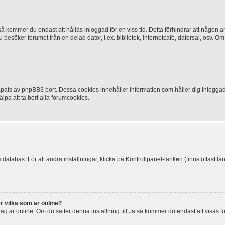
 kommer du endast att hållas inloggad för en viss tid. Detta förhindrar att någon ann
esöker forumet från en delad dator, t.ex. bibliotek, internetcafé, datorsal, osv. O
ats av phpBB3 bort. Dessa cookies innehåller information som håller dig inloggad på
lpa att ta bort alla forumcookies.
 databas. För att ändra inställningar, klicka på Kontrollpanel-länken (finns oftast lä
r vilka som är online?
tt jag är online. Om du sätter denna inställning till Ja så kommer du endast att visas 