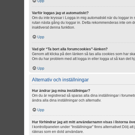
Upp
Varför loggas jag ut automatiskt?
Om du inte kryssar i Logga in mig automatiskt när du loggar in så
rutan nästa gång du loggar in. Detta rekommenderas inte om du b
inaktiverat denna funktion.
Upp
Vad gör “Ta bort alla forumcookies”-länken?
Genom att klicka på den länken så tas alla cookies som har skap
Om du har problem med att logga in eller logga ut så kan det hjä
Upp
Alternativ och inställningar
Hur ändrar jag mina inställningar?
Om du är registrerad så sparas alla dina inställningar i forumets
ändra alla dina inställningar och alternativ.
Upp
Hur förhindrar jag att mitt användarnamn visas i listorna öve
I kontrollpanelen under “Inställningar” finns alternativet Dölj a
räknas som en dold användare.