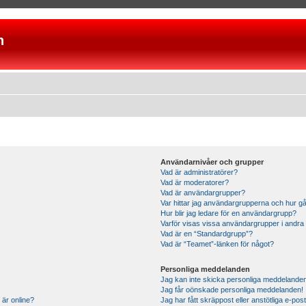
n
Användarnivåer och grupper
Vad är administratörer?
Vad är moderatorer?
Vad är användargrupper?
Var hittar jag användargrupperna och hur gå
Hur blir jag ledare för en användargrupp?
Varför visas vissa användargrupper i andra
Vad är en “Standardgrupp”?
Vad är “Teamet”-länken för något?
Personliga meddelanden
Jag kan inte skicka personliga meddelande
Jag får oönskade personliga meddelanden!
 är online?
Jag har fått skräppost eller anstötliga e-p