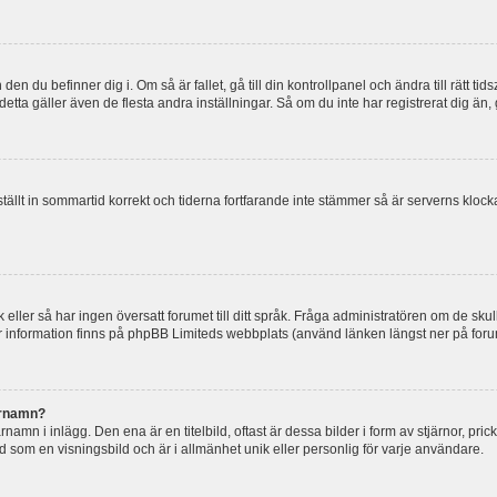
en du befinner dig i. Om så är fallet, gå till din kontrollpanel och ändra till rätt t
tta gäller även de flesta andra inställningar. Så om du inte har registrerat dig än, 
 ställt in sommartid korrekt och tiderna fortfarande inte stämmer så är serverns kloc
råk eller så har ingen översatt forumet till ditt språk. Fråga administratören om de s
er information finns på phpBB Limiteds webbplats (använd länken längst ner på for
arnamn?
mn i inlägg. Den ena är en titelbild, oftast är dessa bilder i form av stjärnor, pric
nd som en visningsbild och är i allmänhet unik eller personlig för varje användare.