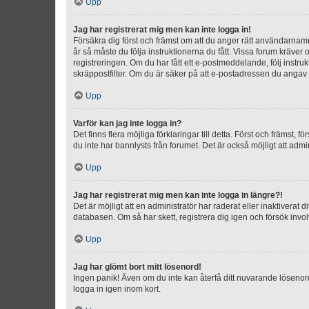
Upp
Jag har registrerat mig men kan inte logga in!
Försäkra dig först och främst om att du anger rätt användarna
år så måste du följa instruktionerna du fått. Vissa forum kräver
registreringen. Om du har fått ett e-postmeddelande, följ instr
skräppostfilter. Om du är säker på att e-postadressen du angav v
Upp
Varför kan jag inte logga in?
Det finns flera möjliga förklaringar till detta. Först och främst
du inte har bannlysts från forumet. Det är också möjligt att admi
Upp
Jag har registrerat mig men kan inte logga in längre?!
Det är möjligt att en administratör har raderat eller inaktiver
databasen. Om så har skett, registrera dig igen och försök invo
Upp
Jag har glömt bort mitt lösenord!
Ingen panik! Även om du inte kan återfå ditt nuvarande lösenord
logga in igen inom kort.