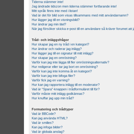
Tiderna stämmer inte!
Jag ändrade tidszon men tiderna stämmer fortfarande inte!
Mitt språk finns inte med i listan!
Vad är det för bild som visas tillsammans med mitt användarnamn?
Hur lägger jag till en visningsbild?
Hur ändrar jag min titel?
När jag försöker skicka e-post till en användare så kräver forumet att j
Tråd- och inläggsfrågor
Hur skapar jag en ny tråd i en kategori?
Hur ändrar och raderar jag inlägg?
Hur lägger jag till en signatur till mitt inlägg?
Hur skapar jag en omröstning?
Varför kan jag inte lägga till fler omröstningsalternativ?
Hur redigerar eller tar jag bort en omröstning?
Varför kan jag inte komma åt en kategori?
Varför kan jag inte bifoga filer?
Varför fick jag en varning?
Hur kan jag rapportera inlägg till en moderator?
Vad är “Spara”-knappen i trådformuläret till för?
Varför måste mitt inlägg godkännas?
Hur knuffar jag upp min tråd?
Formatering och trådtyper
Vad är BBCode?
Kan jag använda HTML?
Vad är smilies?
Kan jag infoga bilder?
Vad är globala anslag?