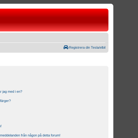
Registrera din Tesla/elbil
r jag med i en?
 färger?
n!
ostmeddelanden från någon på detta forum!