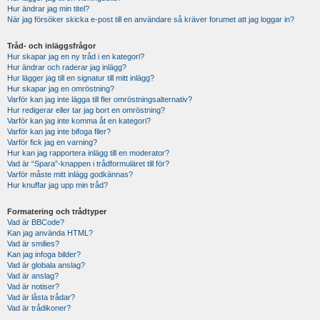
Hur ändrar jag min titel?
När jag försöker skicka e-post till en användare så kräver forumet att jag loggar in?
Tråd- och inläggsfrågor
Hur skapar jag en ny tråd i en kategori?
Hur ändrar och raderar jag inlägg?
Hur lägger jag till en signatur till mitt inlägg?
Hur skapar jag en omröstning?
Varför kan jag inte lägga till fler omröstningsalternativ?
Hur redigerar eller tar jag bort en omröstning?
Varför kan jag inte komma åt en kategori?
Varför kan jag inte bifoga filer?
Varför fick jag en varning?
Hur kan jag rapportera inlägg till en moderator?
Vad är “Spara”-knappen i trådformuläret till för?
Varför måste mitt inlägg godkännas?
Hur knuffar jag upp min tråd?
Formatering och trådtyper
Vad är BBCode?
Kan jag använda HTML?
Vad är smilies?
Kan jag infoga bilder?
Vad är globala anslag?
Vad är anslag?
Vad är notiser?
Vad är låsta trådar?
Vad är trådikoner?