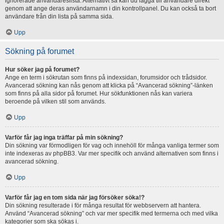
ignorerade användareslista. Alternativt så kan du lägga till användare direkt
genom att ange deras användarnamn i din kontrollpanel. Du kan också ta bort
användare från din lista på samma sida.
Upp
Sökning på forumet
Hur söker jag på forumet?
Ange en term i sökrutan som finns på indexsidan, forumsidor och trådsidor.
Avancerad sökning kan nås genom att klicka på “Avancerad sökning”-länken
som finns på alla sidor på forumet. Hur sökfunktionen nås kan variera
beroende på vilken stil som används.
Upp
Varför får jag inga träffar på min sökning?
Din sökning var förmodligen för vag och innehöll för många vanliga termer som
inte indexeras av phpBB3. Var mer specifik och använd alternativen som finns i
avancerad sökning.
Upp
Varför får jag en tom sida när jag försöker söka!?
Din sökning resulterade i för många resultat för webbservern att hantera.
Använd “Avancerad sökning” och var mer specifik med termerna och med vilka
kategorier som ska sökas i.