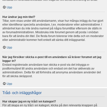
Upp
Hur ändrar jag min titel?
Titlar, som visas under ditt användarnamn, visar hur många inlägg du har gjort
eller identifierar speciella användare, t.ex. moderatorer eller administratörer. I
allmänhet kan du inte ändra namnet på några forumtitlar eftersom de ställs in
av forumadministratören. Missbruka inte forumet genom att posta i onödan
bara för att ändra din titel. De flesta forum tolererar inte detta och en moderator
eller administratör kommer helt enkelt att sänka ditt inläggsantal.
Upp
När jag försöker skicka e-post till en användare så kräver forumet att jag
loggar in?
Endast registrerade användare kan skicka e-post via det inbygga e-
postformuläret till andra användare och endast om det har aktiverats av
administratören. Detta för att förhindra att anonyma användare använder det
för att skicka skräppost.
Upp
Tråd- och inläggsfrågor
Hur skapar jag en ny tråd i en kategori?
För att skapa en ny tråd i en kategori, klicka på den relevanta knappen på