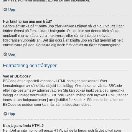
de visas. Kontakta administratören för mer information.
Upp
Hur knuffar jag upp min tråd?
Genom att klicka på “Knuffa upp tråd”-länken i tråden så kan du "knuffa upp"
tråden överst på förstasidan i kategorin. Om du inte ser denna länk så kan
uppknuffning av trådar vara inaktiverat, eller så har inte den krävda
tidsgränsen uppnåts än. Det går också att knuffa upp en tråd genom att helt
enkelt svara på den. Försäkra dig dock först om att du följer forumreglerna.
Upp
Formatering och trådtyper
Vad är BBCode?
BBCode är en speciell variant av HTML som ger stor kontroll över
formateringen av särskilda objekt i ett inlägg. Om du kan använda BBCode
eller inte bestäms av administratören (du kan också inaktivera det i specifika
inlägg via inläggsformuläret). BBCode liknar i mångt och mycket HTML, taggar
innesluts av hakparanteser [ och ] istället för < och >. För mer information om
BBCode se guiden som kan nås från inläggsformuläret.
Upp
Kan jag använda HTML?
Nej. Det är inte möjligt att posta HTML på detta forum och få det tolkat som