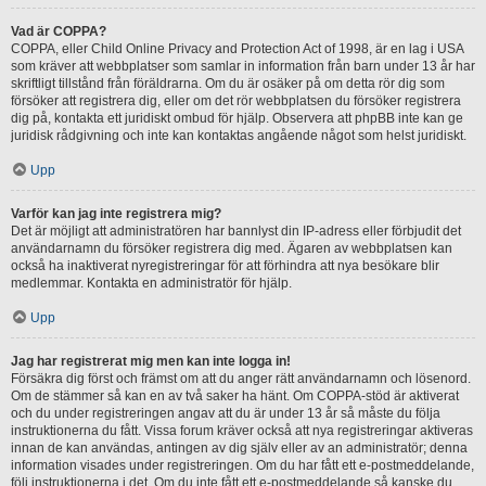
Vad är COPPA?
COPPA, eller Child Online Privacy and Protection Act of 1998, är en lag i USA
som kräver att webbplatser som samlar in information från barn under 13 år har
skriftligt tillstånd från föräldrarna. Om du är osäker på om detta rör dig som
försöker att registrera dig, eller om det rör webbplatsen du försöker registrera
dig på, kontakta ett juridiskt ombud för hjälp. Observera att phpBB inte kan ge
juridisk rådgivning och inte kan kontaktas angående något som helst juridiskt.
Upp
Varför kan jag inte registrera mig?
Det är möjligt att administratören har bannlyst din IP-adress eller förbjudit det
användarnamn du försöker registrera dig med. Ägaren av webbplatsen kan
också ha inaktiverat nyregistreringar för att förhindra att nya besökare blir
medlemmar. Kontakta en administratör för hjälp.
Upp
Jag har registrerat mig men kan inte logga in!
Försäkra dig först och främst om att du anger rätt användarnamn och lösenord.
Om de stämmer så kan en av två saker ha hänt. Om COPPA-stöd är aktiverat
och du under registreringen angav att du är under 13 år så måste du följa
instruktionerna du fått. Vissa forum kräver också att nya registreringar aktiveras
innan de kan användas, antingen av dig själv eller av an administratör; denna
information visades under registreringen. Om du har fått ett e-postmeddelande,
följ instruktionerna i det. Om du inte fått ett e-postmeddelande så kanske du