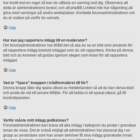
har brutit mot en regel så kan de utfärda en varning mot dig. Observera att
detta är administratörens beslut, och att phpBB Limited inte har någonting att
göra med varningar på andra webbplatser. Kontakta forumadministratören om
du är osäker på varför du varnats.
Upp
Hur kan jag rapportera inlägg till en moderator?
Om forumadministratören har tillåtit det så ska du se en bild som används för
att rapportera inlägg bredvid inlägget som du vill rapportera. Klicka på denna
bild och du kommer att guidas igenom stegen som krävs för att rapportera
inlägget.
Upp
Vad är “Spara”-knappen i trådformuläret till för?
Denna knapp låter dig spara utkast av meddelanden så att du kan skriva klart
och posta de vid ett senare tillfälle. För att ladda in ett sparat utkast, gå till
kontrollpanelen.
Upp
Varför måste mitt inlägg godkännas?
Forumadministratören kan kräva att alla inlägg i kategorin du postar i granskas
innan de visas. Det är också möjligt att administratören har placerat dig i en
grupp av användare som han anser behöver få sina inlägg granskade innan