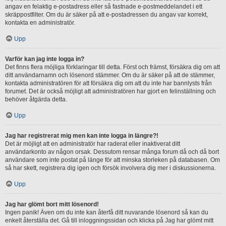
angav en felaktig e-postadress eller så fastnade e-postmeddelandet i ett
skräppostfilter. Om du är säker på att e-postadressen du angav var korrekt,
kontakta en administratör.
Upp
Varför kan jag inte logga in?
Det finns flera möjliga förklaringar till detta. Först och främst, försäkra dig om att
ditt användarnamn och lösenord stämmer. Om du är säker på att de stämmer,
kontakta administratören för att försäkra dig om att du inte har bannlysts från
forumet. Det är också möjligt att administratören har gjort en felinställning och
behöver åtgärda detta.
Upp
Jag har registrerat mig men kan inte logga in längre?!
Det är möjligt att en administratör har raderat eller inaktiverat ditt
användarkonto av någon orsak. Dessutom rensar många forum då och då bort
användare som inte postat på länge för att minska storleken på databasen. Om
så har skett, registrera dig igen och försök involvera dig mer i diskussionerna.
Upp
Jag har glömt bort mitt lösenord!
Ingen panik! Även om du inte kan återfå ditt nuvarande lösenord så kan du
enkelt återställa det. Gå till inloggningssidan och klicka på Jag har glömt mitt