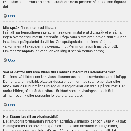
felinställd. Underrätta en administratör om detta problem så att de kan åtgärda
det.
Upp
Mitt språk finns inte med i listan!
I så fall har förmodligen inte administratören installerat ditt språk eller så har
ingen översatt forumet till ditt språk. Fråga administratören om de skulle kunna
installera språkpaketet du vill ha. Om språkpaketet inte finns så är du
välkommen att skapa en ny översättning. Mer information finns på phpBB
Limiteds webbplats (använd länken längst ner på forumsidorna).
Upp
Vad är det för bild som visas tillsammans med mitt användarnamn?
Det finns två bilder som kan visas tillsammans med ett användarnamn i inlägg.
Den ena är en titelbild, oftast är dessa bilder i form av stjärnor, prickar eller
block som visar hur många inlägg du har gjort eller din status på forumet. Den
andra bilden, oftast är den större, är känd som en visningsbild och är i
allmänhet unik eller personlig för varje användare.
Upp
Hur lägger jag till en visningsbild?
Det är upp till forumadministratören att tillåta visningsbilder och välja vilka sätt
visningsbilder kan användas på. Om du inte kan använda visningsbilder,
kontakta en forumadministratör och fråga de om deras anledning till detta.