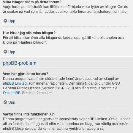
Vilka bilagor tillåts på detta forum?
Varje forumadministratör kan tillåta eller förbjuda vissa typer av bilagor. Om du
är osäker på vad som får laddas upp, kontakta forumadministratören för hjälp.
Upp
Hur hittar jag alla mina bilagor?
För att hitta listan över alla bilagor du laddat upp, gå till kontrollpanelen och
klicka på “Hantera bilagor”.
Upp
phpBB-problem
Vem har gjort detta forum?
Denna programvara (i sin oförändrade form) är producerad av, släppt av
phpBB Limited
, som innehar rättigheten. Den finns tillgänglig under GNU
General Public Licence, version 2 (GPL-2.0) och får distribueras fritt. Se
Om phpBB
för mer information.
Upp
Varför finns inte funktionen X?
Denna programvara har gjorts och licensierats av phpBB Limited. Om du anser
att en funktion bör läggas till eller vill rapportera en bugg, var vänlig och besök
phpBB Idécenter, där du kommer att hitta verktyg för att göra så.