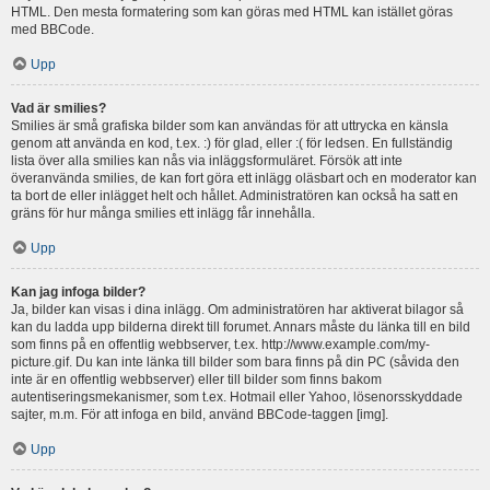
HTML. Den mesta formatering som kan göras med HTML kan istället göras
med BBCode.
Upp
Vad är smilies?
Smilies är små grafiska bilder som kan användas för att uttrycka en känsla
genom att använda en kod, t.ex. :) för glad, eller :( för ledsen. En fullständig
lista över alla smilies kan nås via inläggsformuläret. Försök att inte
överanvända smilies, de kan fort göra ett inlägg oläsbart och en moderator kan
ta bort de eller inlägget helt och hållet. Administratören kan också ha satt en
gräns för hur många smilies ett inlägg får innehålla.
Upp
Kan jag infoga bilder?
Ja, bilder kan visas i dina inlägg. Om administratören har aktiverat bilagor så
kan du ladda upp bilderna direkt till forumet. Annars måste du länka till en bild
som finns på en offentlig webbserver, t.ex. http://www.example.com/my-
picture.gif. Du kan inte länka till bilder som bara finns på din PC (såvida den
inte är en offentlig webbserver) eller till bilder som finns bakom
autentiseringsmekanismer, som t.ex. Hotmail eller Yahoo, lösenorsskyddade
sajter, m.m. För att infoga en bild, använd BBCode-taggen [img].
Upp