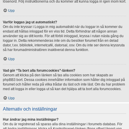
lösenord. Följ instruktionerna och du kommer att kunna logga in igen inom kort.
Upp
Varför loggas jag ut automatiskt?
Om du inte kryssar i Logga in mig automatiskt när du loggar in så kommer du
endast att hållas inloggad för en viss tid. Detta förhindrar att någon annan
använder sig av ditt konto. För att förbli inloggad, kryssa i rutan nästa gång du
loggar in. Detta rekommenderas inte om du besöker forumet från en delad
dator, t.ex. bibliotek, internetcafé, datorsal, osv. Om du inte ser denna kryssruta
så har forumadministratören inaktiverat denna funktion.
Upp
Vad gör “Ta bort alla forumcookies”-länken?
Genom att klicka på den länken så tas alla cookies som har skapats av
phpBB3 bort. Dessa cookies innehåller information som håller dig inloggad på
forumet och håller reda på vilka trådar du läst och inte läst. Om du har problem
med att logga in eller logga ut så kan det hjälpa att ta bort alla forumcookies.
Upp
Alternativ och inställningar
Hur ändrar jag mina inställningar?
Om du är registrerad så sparas alla dina inställningar i forumets databas. För
att ändra inställningar, klicka på Kontrollpanel-länken (finns oftast längst upp