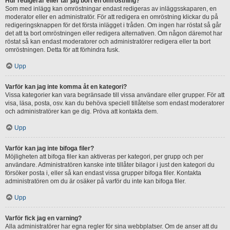
Hur redigerar eller tar jag bort en omröstning?
Som med inlägg kan omröstningar endast redigeras av inläggsskaparen, en
moderator eller en administratör. För att redigera en omröstning klickar du på
redigeringsknappen för det första inlägget i tråden. Om ingen har röstat så går
det att ta bort omröstningen eller redigera alternativen. Om någon däremot har
röstat så kan endast moderatorer och administratörer redigera eller ta bort
omröstningen. Detta för att förhindra fusk.
Upp
Varför kan jag inte komma åt en kategori?
Vissa kategorier kan vara begränsade till vissa användare eller grupper. För att
visa, läsa, posta, osv. kan du behöva speciell tillåtelse som endast moderatorer
och administratörer kan ge dig. Pröva att kontakta dem.
Upp
Varför kan jag inte bifoga filer?
Möjligheten att bifoga filer kan aktiveras per kategori, per grupp och per
användare. Administratören kanske inte tillåter bilagor i just den kategori du
försöker posta i, eller så kan endast vissa grupper bifoga filer. Kontakta
administratören om du är osäker på varför du inte kan bifoga filer.
Upp
Varför fick jag en varning?
Alla administratörer har egna regler för sina webbplatser. Om de anser att du