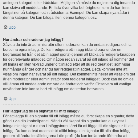
antingen kategori- eller trådsidan. Möjligen så måste du registrera dig innan du
kan skriva ett meddelande. En lista över vilka behörigheter som du har finns
längst ner på kategori- och trådsidorna. Exempel: Du kan skapa nya trådar i
denna kategori, Du kan bifoga filer i denna kategori, osv.
Upp
Hur ändrar och raderar jag inlägg?
Såvida du inte är administratör eller moderator kan du endast redigera och ta
bort dina egna inlägg. Du kan redigera ett inlägg (ibland bara under en
begränsad tid från det att inlägget gjorts) genom att klicka på redigera-knappen
för det relevanta inlägget. Om någon redan svarat på ditt inlägg så kommer det
att finnas en liten textrad under ditt inlägg efter att du redigerat det, som visar
hur många gånger och när du har redigerat inlägget. Detta kommer inte att
visas om ingen har svarat på ditt inlägg. Det kommer inte heller att visas om det
är en moderator eller administratör som redigerat inlägget. Dock kan de om de
vill lämna ett meddelande om vad de ändrat och varför. Observera att vanliga
användare inte kan ta bort ett inlägg om det redan besvarats.
Upp
Hur lägger jag till en signatur till mitt inlägg?
För att lägga till en signatur till ett inlägg måste du först skapa en signatur, detta
gör du via din kontrollpanel. När du väl skapat din signatur kan du kryssa i
Infoga min signatur-rutan i inläggsformuläret för att lägga till din signatur till ditt
inlägg. Du kan också automatiskt alltid infoga din signatur till alla dina inlägg
genom att ändra inställningarna i din profil (du kan fortfarande förhindra att