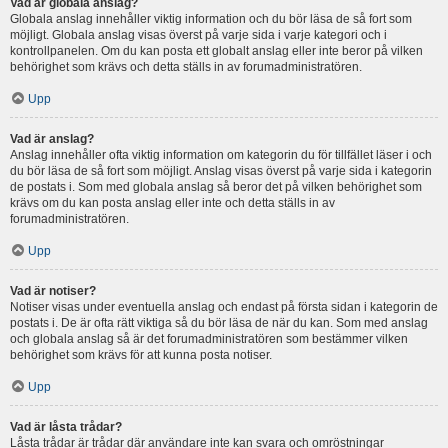
Vad är globala anslag?
Globala anslag innehåller viktig information och du bör läsa de så fort som
möjligt. Globala anslag visas överst på varje sida i varje kategori och i
kontrollpanelen. Om du kan posta ett globalt anslag eller inte beror på vilken
behörighet som krävs och detta ställs in av forumadministratören.
Upp
Vad är anslag?
Anslag innehåller ofta viktig information om kategorin du för tillfället läser i och
du bör läsa de så fort som möjligt. Anslag visas överst på varje sida i kategorin
de postats i. Som med globala anslag så beror det på vilken behörighet som
krävs om du kan posta anslag eller inte och detta ställs in av
forumadministratören.
Upp
Vad är notiser?
Notiser visas under eventuella anslag och endast på första sidan i kategorin de
postats i. De är ofta rätt viktiga så du bör läsa de när du kan. Som med anslag
och globala anslag så är det forumadministratören som bestämmer vilken
behörighet som krävs för att kunna posta notiser.
Upp
Vad är låsta trådar?
Låsta trådar är trådar där användare inte kan svara och omröstningar