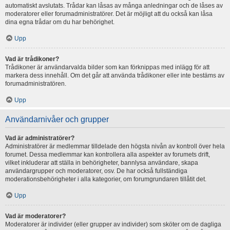
automatiskt avslutats. Trådar kan låsas av många anledningar och de låses av
moderatorer eller forumadministratörer. Det är möjligt att du också kan låsa
dina egna trådar om du har behörighet.
Upp
Vad är trådikoner?
Trådikoner är användarvalda bilder som kan förknippas med inlägg för att
markera dess innehåll. Om det går att använda trådikoner eller inte bestäms av
forumadministratören.
Upp
Användarnivåer och grupper
Vad är administratörer?
Administratörer är medlemmar tilldelade den högsta nivån av kontroll över hela
forumet. Dessa medlemmar kan kontrollera alla aspekter av forumets drift,
vilket inkluderar att ställa in behörigheter, bannlysa användare, skapa
användargrupper och moderatorer, osv. De har också fullständiga
moderationsbehörigheter i alla kategorier, om forumgrundaren tillåtit det.
Upp
Vad är moderatorer?
Moderatorer är individer (eller grupper av individer) som sköter om de dagliga