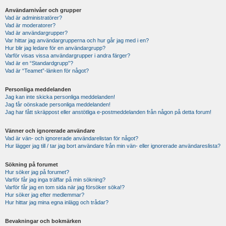
Användarnivåer och grupper
Vad är administratörer?
Vad är moderatorer?
Vad är användargrupper?
Var hittar jag användargrupperna och hur går jag med i en?
Hur blir jag ledare för en användargrupp?
Varför visas vissa användargrupper i andra färger?
Vad är en “Standardgrupp”?
Vad är “Teamet”-länken för något?
Personliga meddelanden
Jag kan inte skicka personliga meddelanden!
Jag får oönskade personliga meddelanden!
Jag har fått skräppost eller anstötliga e-postmeddelanden från någon på detta forum!
Vänner och ignorerade användare
Vad är vän- och ignorerade användarelistan för något?
Hur lägger jag till / tar jag bort användare från min vän- eller ignorerade användareslista?
Sökning på forumet
Hur söker jag på forumet?
Varför får jag inga träffar på min sökning?
Varför får jag en tom sida när jag försöker söka!?
Hur söker jag efter medlemmar?
Hur hittar jag mina egna inlägg och trådar?
Bevakningar och bokmärken