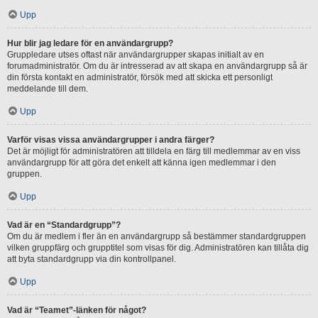
Upp
Hur blir jag ledare för en användargrupp?
Gruppledare utses oftast när användargrupper skapas initialt av en
forumadministratör. Om du är intresserad av att skapa en användargrupp så är
din första kontakt en administratör, försök med att skicka ett personligt
meddelande till dem.
Upp
Varför visas vissa användargrupper i andra färger?
Det är möjligt för administratören att tilldela en färg till medlemmar av en viss
användargrupp för att göra det enkelt att känna igen medlemmar i den
gruppen.
Upp
Vad är en “Standardgrupp”?
Om du är medlem i fler än en användargrupp så bestämmer standardgruppen
vilken gruppfärg och grupptitel som visas för dig. Administratören kan tillåta dig
att byta standardgrupp via din kontrollpanel.
Upp
Vad är “Teamet”-länken för något?