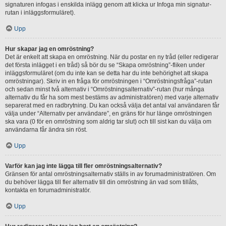
signaturen infogas i enskilda inlägg genom att klicka ur Infoga min signatur-
rutan i inläggsformuläret).
Upp
Hur skapar jag en omröstning?
Det är enkelt att skapa en omröstning. När du postar en ny tråd (eller redigerar
det första inlägget i en tråd) så bör du se “Skapa omröstning”-fliken under
inläggsformuläret (om du inte kan se detta har du inte behörighet att skapa
omröstningar). Skriv in en fråga för omröstningen i “Omröstningsfråga”-rutan
och sedan minst två alternativ i “Omröstningsalternativ”-rutan (hur många
alternativ du får ha som mest bestäms av administratören) med varje alternativ
separerat med en radbrytning. Du kan också välja det antal val användaren får
välja under “Alternativ per användare”, en gräns för hur länge omröstningen
ska vara (0 för en omröstning som aldrig tar slut) och till sist kan du välja om
användarna får ändra sin röst.
Upp
Varför kan jag inte lägga till fler omröstningsalternativ?
Gränsen för antal omröstningsalternativ ställs in av forumadministratören. Om
du behöver lägga till fler alternativ till din omröstning än vad som tillåts,
kontakta en forumadministratör.
Upp