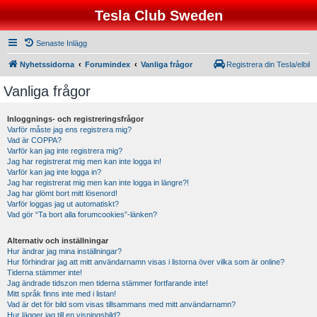
Tesla Club Sweden
Senaste Inlägg
Nyhetssidorna
Forumindex
Vanliga frågor
Registrera din Tesla/elbil
Vanliga frågor
Inloggnings- och registreringsfrågor
Varför måste jag ens registrera mig?
Vad är COPPA?
Varför kan jag inte registrera mig?
Jag har registrerat mig men kan inte logga in!
Varför kan jag inte logga in?
Jag har registrerat mig men kan inte logga in längre?!
Jag har glömt bort mitt lösenord!
Varför loggas jag ut automatiskt?
Vad gör “Ta bort alla forumcookies”-länken?
Alternativ och inställningar
Hur ändrar jag mina inställningar?
Hur förhindrar jag att mitt användarnamn visas i listorna över vilka som är online?
Tiderna stämmer inte!
Jag ändrade tidszon men tiderna stämmer fortfarande inte!
Mitt språk finns inte med i listan!
Vad är det för bild som visas tillsammans med mitt användarnamn?
Hur lägger jag till en visningsbild?