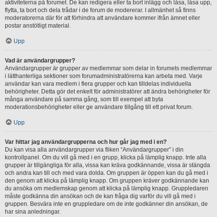
aktiviteterna på forumet. De kan redigera eller ta bort inlägg och låsa, låsa upp,
flytta, ta bort och dela trådar i de forum de modererar. I allmänhet så finns
moderatorerna där för att förhindra att användare kommer ifrån ämnet eller
postar anstötligt material.
Upp
Vad är användargrupper?
Användargrupper är grupper av medlemmar som delar in forumets medlemmar
i lätthanterliga sektioner som forumadministratörerna kan arbeta med. Varje
användar kan vara medlem i flera grupper och kan tilldelas individuella
behörigheter. Detta gör det enkelt för administratörer att ändra behörigheter för
många användare på samma gång, som till exempel att byta
moderationsbehörigheter eller ge användare tillgång till ett privat forum.
Upp
Var hittar jag användargrupperna och hur går jag med i en?
Du kan visa alla användargrupper via fliken “Användargrupper” i din
kontrollpanel. Om du vill gå med i en grupp, klicka på lämplig knapp. Inte alla
grupper är tillgängliga för alla, vissa kan kräva godkännande, vissa är stängda
och andra kan till och med vara dolda. Om gruppen är öppen kan du gå med i
den genom att klicka på lämplig knapp. Om gruppen kräver godkännande kan
du ansöka om medlemskap genom att klicka på lämplig knapp. Gruppledaren
måste godkänna din ansökan och de kan fråga dig varför du vill gå med i
gruppen. Besvära inte en gruppledare om de inte godkänner din ansökan, de
har sina anledningar.