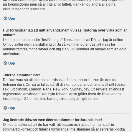
på forumsidorna men så är inte alltid fallet). Här kan du ändra alla dina
inställningar och alternativ.
Upp
Hur förhindrar jag att mitt användarnamn visas i listorna över vilka som är
online?
I kontrollpanelen under “Inställningar” finns alternativet Dölj att jag är online.
Om du sätter denna inställning till Ja så kommer du endast att visas för
administratörer, moderatorer och dig själv. Du kommer att räknas som en dold
användare.
Upp
Tiderna stämmer inte!
Det kan vara så att tiderna som visas är för en annan tidszon än den du
befinner dig i. Om så är fallet, gå till din kontrollpanel och ändra till rätt tidszon,
t.ex. Stockholm, London, Paris, New York, Sydney, osv. Observera att endast
registrerade användare kan byta tidszon, detta gäller även de flesta andra
inställningar. Så om du inte har registrerat dig än, gör det nu!
Upp
Jag ändrade tidszon men tiderna stämmer fortfarande inte!
Om du är säker på att du har valt rätt tidszon och att du har har ställt in
sommartid korrekt och tiderna fortfarande inte stämmer så är serverns klocka