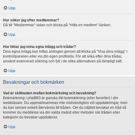
Upp
Hur söker jag efter medlemmar?
Gå till “Medlemmar”-sidan och klicka på “Hitta en medlem”-länken.
Upp
Hur hittar jag mina egna inlägg och trådar?
Dina egna inlägg kan hittas antingen genom att klicka på “Visa dina inlägg” i
kontrollpanelen eller via din egen profilsida. För att söka efter dina trådar,
använd avancerad sökning och fyll i de olika alternativen på lämpligt sätt.
Upp
Bevakningar och bokmärken
Vad är skillnaden mellan bokmärkning och bevakning?
Bokmärkning i phpBB3 är ganska likt bokmärkning (eller favoriter) i din
webbläsare. Du uppmärksammas inte nödvändigtvis vid uppdateringar, men
du kan senare enkelt återvända till tråden. Om du istället bevakar en tråd så
kommer du meddelas via din valda metod eller metoder när tråden eller
kategorin du bevakar uppdateras.
Upp