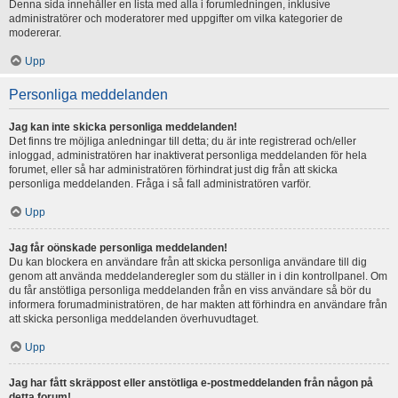
Denna sida innehåller en lista med alla i forumledningen, inklusive
administratörer och moderatorer med uppgifter om vilka kategorier de
modererar.
Upp
Personliga meddelanden
Jag kan inte skicka personliga meddelanden!
Det finns tre möjliga anledningar till detta; du är inte registrerad och/eller
inloggad, administratören har inaktiverat personliga meddelanden för hela
forumet, eller så har administratören förhindrat just dig från att skicka
personliga meddelanden. Fråga i så fall administratören varför.
Upp
Jag får oönskade personliga meddelanden!
Du kan blockera en användare från att skicka personliga användare till dig
genom att använda meddelanderegler som du ställer in i din kontrollpanel. Om
du får anstötliga personliga meddelanden från en viss användare så bör du
informera forumadministratören, de har makten att förhindra en användare från
att skicka personliga meddelanden överhuvudtaget.
Upp
Jag har fått skräppost eller anstötliga e-postmeddelanden från någon på
detta forum!