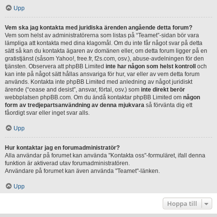
Upp
Vem ska jag kontakta med juridiska ärenden angående detta forum?
Vem som helst av administratörerna som listas på “Teamet”-sidan bör vara
lämpliga att kontakta med dina klagomål. Om du inte får något svar på detta
sätt så kan du kontakta ägaren av domänen eller, om detta forum ligger på en
gratistjänst (såsom Yahoo!, free.fr, f2s.com, osv.), abuse-avdelningen för den
tjänsten. Observera att phpBB Limited
inte har någon som helst kontroll
och
kan inte på något sätt hållas ansvariga för hur, var eller av vem detta forum
används. Kontakta inte phpBB Limited med anledning av något juridiskt
ärende (“cease and desist”, ansvar, förtal, osv.) som
inte direkt berör
webbplatsen phpBB.com. Om du ändå kontaktar phpBB Limited om
någon
form av tredjepartsanvändning av denna mjukvara
så förvänta dig ett
fåordigt svar eller inget svar alls.
Upp
Hur kontaktar jag en forumadministratör?
Alla användar på forumet kan använda "Kontakta oss"-formuläret, ifall denna
funktion är aktiverad utav forumadministratören.
Användare på forumet kan även använda "Teamet"-länken.
Upp
Hoppa till