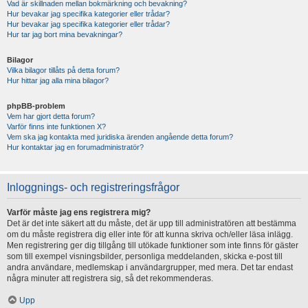
Vad är skillnaden mellan bokmärkning och bevakning?
Hur bevakar jag specifika kategorier eller trådar?
Hur bevakar jag specifika kategorier eller trådar?
Hur tar jag bort mina bevakningar?
Bilagor
Vilka bilagor tillåts på detta forum?
Hur hittar jag alla mina bilagor?
phpBB-problem
Vem har gjort detta forum?
Varför finns inte funktionen X?
Vem ska jag kontakta med juridiska ärenden angående detta forum?
Hur kontaktar jag en forumadministratör?
Inloggnings- och registreringsfrågor
Varför måste jag ens registrera mig?
Det är det inte säkert att du måste, det är upp till administratören att bestämma
om du måste registrera dig eller inte för att kunna skriva och/eller läsa inlägg.
Men registrering ger dig tillgång till utökade funktioner som inte finns för gäster
som till exempel visningsbilder, personliga meddelanden, skicka e-post till
andra användare, medlemskap i användargrupper, med mera. Det tar endast
några minuter att registrera sig, så det rekommenderas.
Upp