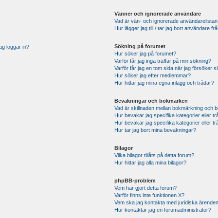
Vänner och ignorerade användare
Vad är vän- och ignorerade användarelistan
Hur lägger jag till / tar jag bort användare 
Sökning på forumet
ag loggar in?
Hur söker jag på forumet?
Varför får jag inga träffar på min sökning?
Varför får jag en tom sida när jag försöker 
Hur söker jag efter medlemmar?
Hur hittar jag mina egna inlägg och trådar?
Bevakningar och bokmärken
Vad är skillnaden mellan bokmärkning och 
Hur bevakar jag specifika kategorier eller t
Hur bevakar jag specifika kategorier eller t
Hur tar jag bort mina bevakningar?
Bilagor
Vilka bilagor tillåts på detta forum?
Hur hittar jag alla mina bilagor?
phpBB-problem
Vem har gjort detta forum?
Varför finns inte funktionen X?
Vem ska jag kontakta med juridiska ärende
Hur kontaktar jag en forumadministratör?