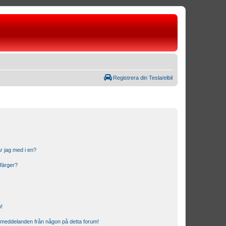
Registrera din Tesla/elbil
r jag med i en?
 färger?
n!
ostmeddelanden från någon på detta forum!