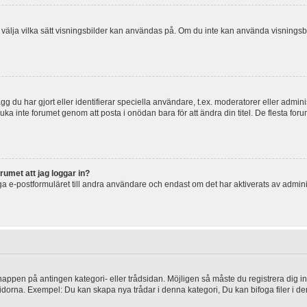
 och välja vilka sätt visningsbilder kan användas på. Om du inte kan använda visning
g du har gjort eller identifierar speciella användare, t.ex. moderatorer eller admin
uka inte forumet genom att posta i onödan bara för att ändra din titel. De flesta foru
rumet att jag loggar in?
a e-postformuläret till andra användare och endast om det har aktiverats av admini
knappen på antingen kategori- eller trådsidan. Möjligen så måste du registrera dig i
idorna. Exempel: Du kan skapa nya trådar i denna kategori, Du kan bifoga filer i de