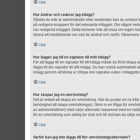
Upp
Hur ändrar och raderar jag inlägg?
Såvida du inte är administratör eller moderator kan du endast re
på redigera-knappen för det relevanta inlägget. Om någon redan 
har redigerat inlägget. Detta kommer inte att visas om ingen har
lämna ett meddelande om vad de ändrat och varför. Observera at
Upp
Hur lägger jag till en signatur till mitt inlägg?
För att lägga till en signatur till ett inlägg måste du först skapa
lägga till din signatur till ditt inlägg. Du kan också automatiskt 
inlägg genom att klicka ur Infoga min signatur-rutan i inläggsfor
Upp
Hur skapar jag en omröstning?
Det är enkelt att skapa en omröstning. När du postar en ny tråd 
behörighet att skapa omröstningar). Skriv in en fråga för omrös
av administratören) med varje alternativ separerat med en radb
för en omröstning som aldrig tar slut) och till sist kan du välja 
Upp
Varför kan jag inte lägga till fler omröstningsalternativ?