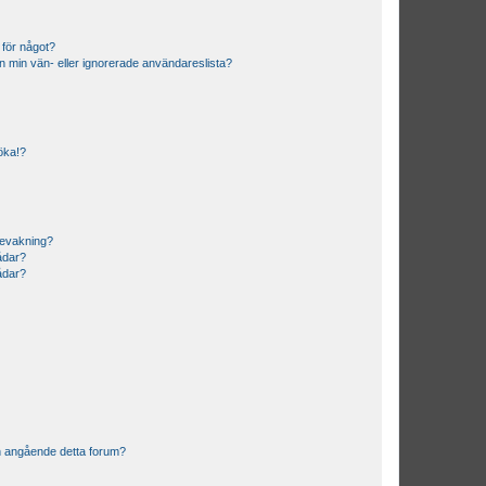
 för något?
från min vän- eller ignorerade användareslista?
söka!?
bevakning?
rådar?
rådar?
n angående detta forum?