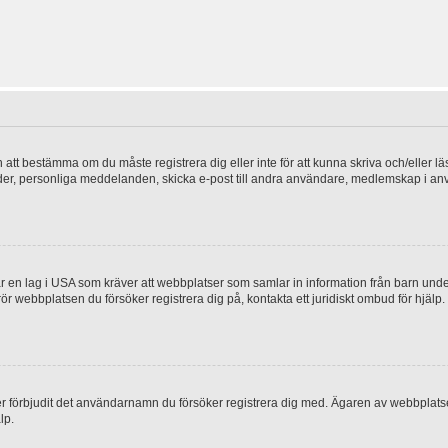
en att bestämma om du måste registrera dig eller inte för att kunna skriva och/eller lä
bilder, personliga meddelanden, skicka e-post till andra användare, medlemskap i a
 en lag i USA som kräver att webbplatser som samlar in information från barn under 1
 rör webbplatsen du försöker registrera dig på, kontakta ett juridiskt ombud för hjäl
ler förbjudit det användarnamn du försöker registrera dig med. Ägaren av webbplatsen
lp.