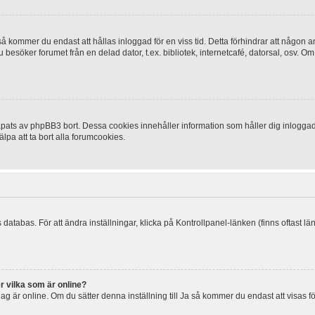
 kommer du endast att hållas inloggad för en viss tid. Detta förhindrar att någon ann
esöker forumet från en delad dator, t.ex. bibliotek, internetcafé, datorsal, osv. O
ats av phpBB3 bort. Dessa cookies innehåller information som håller dig inloggad på
lpa att ta bort alla forumcookies.
 databas. För att ändra inställningar, klicka på Kontrollpanel-länken (finns oftast lä
r vilka som är online?
tt jag är online. Om du sätter denna inställning till Ja så kommer du endast att visas 