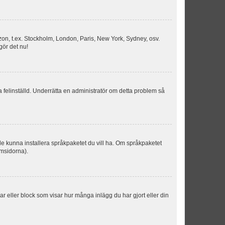
idszon, t.ex. Stockholm, London, Paris, New York, Sydney, osv.
gör det nu!
ka felinställd. Underrätta en administratör om detta problem så
kulle kunna installera språkpaketet du vill ha. Om språkpaketet
umsidorna).
kar eller block som visar hur många inlägg du har gjort eller din