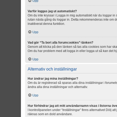
Upp
Varför loggas jag ut automatiskt?
Om du inte kryssar i Logga in mig automatiskt när du loggar in så
rutan nästa gång du loggar in. Detta rekommenderas inte om du b
inaktiverat denna funktion.
Upp
Vad gör “Ta bort alla forumcookies”-länken?
Genom att klicka på den länken så tas alla cookies som har skap
Om du har problem med att logga in eller logga ut så kan det hjä
Upp
Alternativ och inställningar
Hur ändrar jag mina inställningar?
Om du är registrerad så sparas alla dina inställningar i forumets
ändra alla dina inställningar och alternativ.
Upp
Hur förhindrar jag att mitt användarnamn visas i listorna öve
I kontrollpanelen under “Inställningar” finns alternativet Dölj a
räknas som en dold användare.