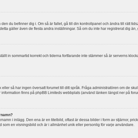
en du befinner dig i. Om så är fallet, gå till din kontrollpanel och ändra till rätt t
tta gäller även de flesta andra inställningar. Så om du inte har registrerat dig än, 
 ställt in sommartid korrekt och tiderna fortfarande inte stämmer så är serverns kloc
råk eller så har ingen översatt forumet till ditt språk. Fråga administratören om de s
er information finns på phpBB Limiteds webbplats (använd länken längst ner på for
arnamn?
mn i inlägg. Den ena är en titelbild, oftast är dessa bilder i form av stjärnor, pric
nd som en visningsbild och är i allmänhet unik eller personlig för varje användare.