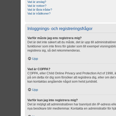
Vad är anslag?
Vad är notiser?
Vad är låsta trådar?
Vad är trådikoner?
Inloggnings- och registreringsfrågor
Varför måste jag ens registrera mig?
Det är det inte säkert att du måste, det är upp till administratör
funktioner som inte finns för gäster som till exempel visnings
registrera sig, så det rekommenderas.
Upp
Vad är COPPA?
COPPA, eller Child Online Privacy and Protection Act of 1998, är
på om detta rör dig som försöker att registrera dig, eller om det
kan kontaktas angående något som helst juridiskt.
Upp
Varför kan jag inte registrera mig?
Det är möjligt att administratören har bannlyst din IP-adress el
nya besökare blir medlemmar. Kontakta en administratör för hjä