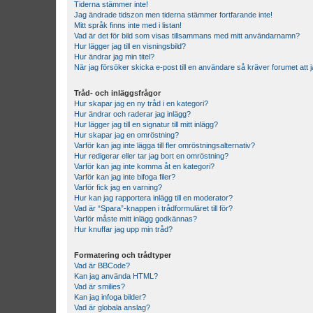
Tiderna stämmer inte!
Jag ändrade tidszon men tiderna stämmer fortfarande inte!
Mitt språk finns inte med i listan!
Vad är det för bild som visas tillsammans med mitt användarnamn?
Hur lägger jag till en visningsbild?
Hur ändrar jag min titel?
När jag försöker skicka e-post till en användare så kräver forumet att j
Tråd- och inläggsfrågor
Hur skapar jag en ny tråd i en kategori?
Hur ändrar och raderar jag inlägg?
Hur lägger jag till en signatur till mitt inlägg?
Hur skapar jag en omröstning?
Varför kan jag inte lägga till fler omröstningsalternativ?
Hur redigerar eller tar jag bort en omröstning?
Varför kan jag inte komma åt en kategori?
Varför kan jag inte bifoga filer?
Varför fick jag en varning?
Hur kan jag rapportera inlägg till en moderator?
Vad är “Spara”-knappen i trådformuläret till för?
Varför måste mitt inlägg godkännas?
Hur knuffar jag upp min tråd?
Formatering och trådtyper
Vad är BBCode?
Kan jag använda HTML?
Vad är smilies?
Kan jag infoga bilder?
Vad är globala anslag?