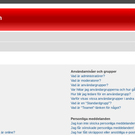
n
Användarnivåer och grupper
Vad är administratörer?
Vad är moderatorer?
Vad är användargrupper?
Var hittar jag användargrupperna och hur gå
Hur blir jag ledare för en användargrupp?
Varför visas vissa användargrupper i andra
Vad är en “Standardgrupp”?
Vad är “Teamet”-länken för något?
Personliga meddelanden
Jag kan inte skicka personliga meddelande
Jag får oönskade personliga meddelanden!
 är online?
Jag har fått skräppost eller anstötliga e-p