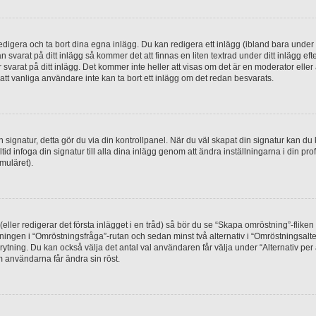
digera och ta bort dina egna inlägg. Du kan redigera ett inlägg (ibland bara under e
svarat på ditt inlägg så kommer det att finnas en liten textrad under ditt inlägg ef
 svarat på ditt inlägg. Det kommer inte heller att visas om det är en moderator elle
t vanliga användare inte kan ta bort ett inlägg om det redan besvarats.
 en signatur, detta gör du via din kontrollpanel. När du väl skapat din signatur kan du 
alltid infoga din signatur till alla dina inlägg genom att ändra inställningarna i din pr
muläret).
(eller redigerar det första inlägget i en tråd) så bör du se “Skapa omröstning”-flike
tningen i “Omröstningsfråga”-rutan och sedan minst två alternativ i “Omröstningsal
rytning. Du kan också välja det antal val användaren får välja under “Alternativ pe
om användarna får ändra sin röst.