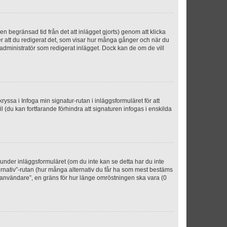
n begränsad tid från det att inlägget gjorts) genom att klicka
ter att du redigerat det, som visar hur många gånger och när du
r administratör som redigerat inlägget. Dock kan de om de vill
kryssa i Infoga min signatur-rutan i inläggsformuläret för att
ofil (du kan fortfarande förhindra att signaturen infogas i enskilda
n under inläggsformuläret (om du inte kan se detta har du inte
ternativ”-rutan (hur många alternativ du får ha som mest bestäms
r användare”, en gräns för hur länge omröstningen ska vara (0