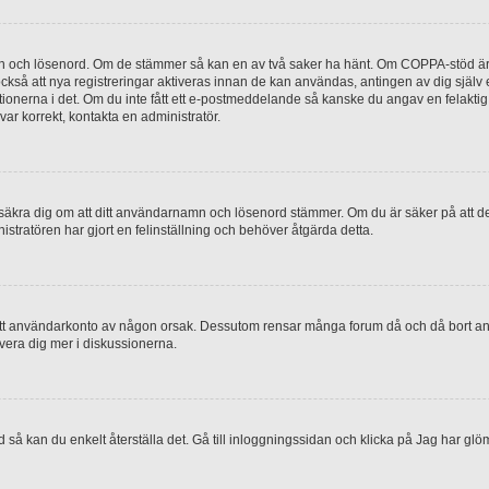
mn och lösenord. Om de stämmer så kan en av två saker ha hänt. Om COPPA-stöd är 
 också att nya registreringar aktiveras innan de kan användas, antingen av dig själv
uktionerna i det. Om du inte fått ett e-postmeddelande så kanske du angav en felakti
ar korrekt, kontakta en administratör.
, försäkra dig om att ditt användarnamn och lösenord stämmer. Om du är säker på att d
nistratören har gjort en felinställning och behöver åtgärda detta.
at ditt användarkonto av någon orsak. Dessutom rensar många forum då och då bort a
lvera dig mer i diskussionerna.
 så kan du enkelt återställa det. Gå till inloggningssidan och klicka på Jag har glö