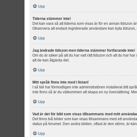
Upp
Tiderna stämmer inte!
Det kan vara så att tiderna som visas är för en annan tidszon än d
Observera att endast registrerade användare kan byta tidszon, de
Upp
Jag ändrade tidszon men tiderna stämmer fortfarande inte!
Om du är säker på att du har valt rätt tidszon och att du har har
att de kan åtgärda det.
Upp
Mitt språk finns inte med i listan!
I så fall har förmodligen inte administratören installerat ditt sp
inte finns så är du välkommen att skapa en ny översättning. M
Upp
Vad är det för bild som visas tillsammans med mitt använd
Det finns två bilder som kan visas tillsammans med ett användarna
status på forumet. Den andra bilden, oftast är den större, är kä
Upp