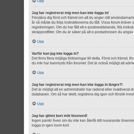
Upp
Jag har registrerat mig men kan inte logga in!
Försäkra dig först och främst om att du anger rätt användarna
år så måste du följa instruktionerna du fått. Vissa forum kräver
registreringen. Om du har fått ett e-postmeddelande, följ instr
skräppostfilter. Om du är säker på att e-postadressen du angav v
Upp
Varför kan jag inte logga in?
Det finns flera möjliga förklaringar till detta. Först och främst
du inte har bannlysts från forumet. Det är också möjligt att admi
Upp
Jag har registrerat mig men kan inte logga in längre?!
Det är möjligt att en administratör har raderat eller inaktiver
databasen. Om så har skett, registrera dig igen och försök invo
Upp
Jag har glömt bort mitt lösenord!
Ingen panik! Även om du inte kan återfå ditt nuvarande lösenord
logga in igen inom kort.