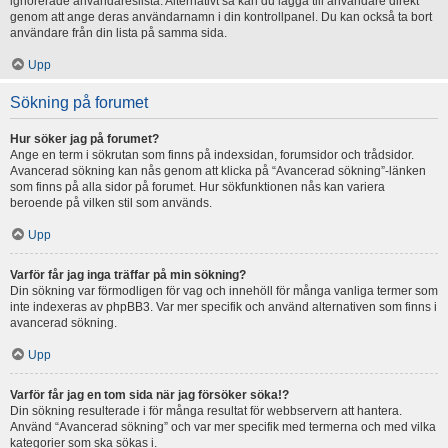
ignorerade användareslista. Alternativt så kan du lägga till användare direkt
genom att ange deras användarnamn i din kontrollpanel. Du kan också ta bort
användare från din lista på samma sida.
Upp
Sökning på forumet
Hur söker jag på forumet?
Ange en term i sökrutan som finns på indexsidan, forumsidor och trådsidor.
Avancerad sökning kan nås genom att klicka på “Avancerad sökning”-länken
som finns på alla sidor på forumet. Hur sökfunktionen nås kan variera
beroende på vilken stil som används.
Upp
Varför får jag inga träffar på min sökning?
Din sökning var förmodligen för vag och innehöll för många vanliga termer som
inte indexeras av phpBB3. Var mer specifik och använd alternativen som finns i
avancerad sökning.
Upp
Varför får jag en tom sida när jag försöker söka!?
Din sökning resulterade i för många resultat för webbservern att hantera.
Använd “Avancerad sökning” och var mer specifik med termerna och med vilka
kategorier som ska sökas i.