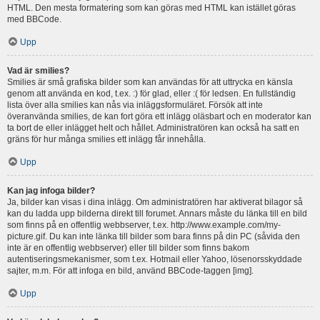
HTML. Den mesta formatering som kan göras med HTML kan istället göras
med BBCode.
Upp
Vad är smilies?
Smilies är små grafiska bilder som kan användas för att uttrycka en känsla
genom att använda en kod, t.ex. :) för glad, eller :( för ledsen. En fullständig
lista över alla smilies kan nås via inläggsformuläret. Försök att inte
överanvända smilies, de kan fort göra ett inlägg oläsbart och en moderator kan
ta bort de eller inlägget helt och hållet. Administratören kan också ha satt en
gräns för hur många smilies ett inlägg får innehålla.
Upp
Kan jag infoga bilder?
Ja, bilder kan visas i dina inlägg. Om administratören har aktiverat bilagor så
kan du ladda upp bilderna direkt till forumet. Annars måste du länka till en bild
som finns på en offentlig webbserver, t.ex. http://www.example.com/my-
picture.gif. Du kan inte länka till bilder som bara finns på din PC (såvida den
inte är en offentlig webbserver) eller till bilder som finns bakom
autentiseringsmekanismer, som t.ex. Hotmail eller Yahoo, lösenorsskyddade
sajter, m.m. För att infoga en bild, använd BBCode-taggen [img].
Upp