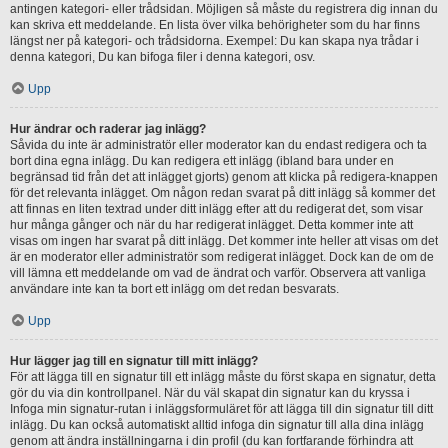
antingen kategori- eller trådsidan. Möjligen så måste du registrera dig innan du
kan skriva ett meddelande. En lista över vilka behörigheter som du har finns
längst ner på kategori- och trådsidorna. Exempel: Du kan skapa nya trådar i
denna kategori, Du kan bifoga filer i denna kategori, osv.
Upp
Hur ändrar och raderar jag inlägg?
Såvida du inte är administratör eller moderator kan du endast redigera och ta
bort dina egna inlägg. Du kan redigera ett inlägg (ibland bara under en
begränsad tid från det att inlägget gjorts) genom att klicka på redigera-knappen
för det relevanta inlägget. Om någon redan svarat på ditt inlägg så kommer det
att finnas en liten textrad under ditt inlägg efter att du redigerat det, som visar
hur många gånger och när du har redigerat inlägget. Detta kommer inte att
visas om ingen har svarat på ditt inlägg. Det kommer inte heller att visas om det
är en moderator eller administratör som redigerat inlägget. Dock kan de om de
vill lämna ett meddelande om vad de ändrat och varför. Observera att vanliga
användare inte kan ta bort ett inlägg om det redan besvarats.
Upp
Hur lägger jag till en signatur till mitt inlägg?
För att lägga till en signatur till ett inlägg måste du först skapa en signatur, detta
gör du via din kontrollpanel. När du väl skapat din signatur kan du kryssa i
Infoga min signatur-rutan i inläggsformuläret för att lägga till din signatur till ditt
inlägg. Du kan också automatiskt alltid infoga din signatur till alla dina inlägg
genom att ändra inställningarna i din profil (du kan fortfarande förhindra att