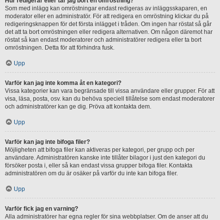
Hur redigerar eller tar jag bort en omröstning?
Som med inlägg kan omröstningar endast redigeras av inläggsskaparen, en
moderator eller en administratör. För att redigera en omröstning klickar du på
redigeringsknappen för det första inlägget i tråden. Om ingen har röstat så går
det att ta bort omröstningen eller redigera alternativen. Om någon däremot har
röstat så kan endast moderatorer och administratörer redigera eller ta bort
omröstningen. Detta för att förhindra fusk.
Upp
Varför kan jag inte komma åt en kategori?
Vissa kategorier kan vara begränsade till vissa användare eller grupper. För att
visa, läsa, posta, osv. kan du behöva speciell tillåtelse som endast moderatorer
och administratörer kan ge dig. Pröva att kontakta dem.
Upp
Varför kan jag inte bifoga filer?
Möjligheten att bifoga filer kan aktiveras per kategori, per grupp och per
användare. Administratören kanske inte tillåter bilagor i just den kategori du
försöker posta i, eller så kan endast vissa grupper bifoga filer. Kontakta
administratören om du är osäker på varför du inte kan bifoga filer.
Upp
Varför fick jag en varning?
Alla administratörer har egna regler för sina webbplatser. Om de anser att du