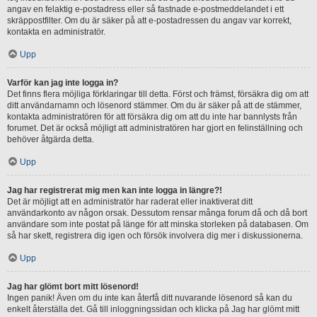
angav en felaktig e-postadress eller så fastnade e-postmeddelandet i ett
skräppostfilter. Om du är säker på att e-postadressen du angav var korrekt,
kontakta en administratör.
Upp
Varför kan jag inte logga in?
Det finns flera möjliga förklaringar till detta. Först och främst, försäkra dig om att
ditt användarnamn och lösenord stämmer. Om du är säker på att de stämmer,
kontakta administratören för att försäkra dig om att du inte har bannlysts från
forumet. Det är också möjligt att administratören har gjort en felinställning och
behöver åtgärda detta.
Upp
Jag har registrerat mig men kan inte logga in längre?!
Det är möjligt att en administratör har raderat eller inaktiverat ditt
användarkonto av någon orsak. Dessutom rensar många forum då och då bort
användare som inte postat på länge för att minska storleken på databasen. Om
så har skett, registrera dig igen och försök involvera dig mer i diskussionerna.
Upp
Jag har glömt bort mitt lösenord!
Ingen panik! Även om du inte kan återfå ditt nuvarande lösenord så kan du
enkelt återställa det. Gå till inloggningssidan och klicka på Jag har glömt mitt