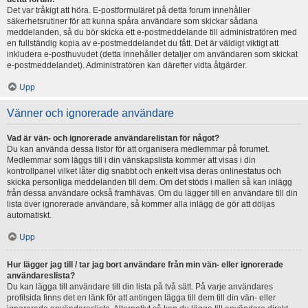
Det var tråkigt att höra. E-postformuläret på detta forum innehåller
säkerhetsrutiner för att kunna spåra användare som skickar sådana
meddelanden, så du bör skicka ett e-postmeddelande till administratören med
en fullständig kopia av e-postmeddelandet du fått. Det är väldigt viktigt att
inkludera e-posthuvudet (detta innehåller detaljer om användaren som skickat
e-postmeddelandet). Administratören kan därefter vidta åtgärder.
Upp
Vänner och ignorerade användare
Vad är vän- och ignorerade användarelistan för något?
Du kan använda dessa listor för att organisera medlemmar på forumet.
Medlemmar som läggs till i din vänskapslista kommer att visas i din
kontrollpanel vilket låter dig snabbt och enkelt visa deras onlinestatus och
skicka personliga meddelanden till dem. Om det stöds i mallen så kan inlägg
från dessa användare också framhävas. Om du lägger till en användare till din
lista över ignorerade användare, så kommer alla inlägg de gör att döljas
automatiskt.
Upp
Hur lägger jag till / tar jag bort användare från min vän- eller ignorerade
användareslista?
Du kan lägga till användare till din lista på två sätt. På varje användares
profilsida finns det en länk för att antingen lägga till dem till din vän- eller