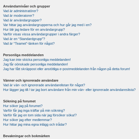
Användarnivåer och grupper
Vad är administratörer?
Vad är moderatorer?
Vad är användargrupper?
Var hittar jag användargrupperna och hur går jag med i en?
Hur blir jag ledare för en användargrupp?
Varför visas vissa användargrupper i andra färger?
Vad är en “Standardgrupp”?
Vad är “Teamet”-länken för något?
Personliga meddelanden
Jag kan inte skicka personliga meddelanden!
Jag får oönskade personliga meddelanden!
Jag har fått skräppost eller anstötliga e-postmeddelanden från någon på detta forum!
Vänner och ignorerade användare
Vad är vän- och ignorerade användarelistan för något?
Hur lägger jag till / tar jag bort användare från min vän- eller ignorerade användareslista?
Sökning på forumet
Hur söker jag på forumet?
Varför får jag inga träffar på min sökning?
Varför får jag en tom sida när jag försöker söka!?
Hur söker jag efter medlemmar?
Hur hittar jag mina egna inlägg och trådar?
Bevakningar och bokmärken