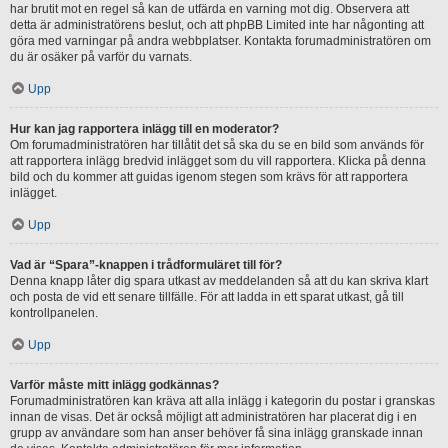
har brutit mot en regel så kan de utfärda en varning mot dig. Observera att
detta är administratörens beslut, och att phpBB Limited inte har någonting att
göra med varningar på andra webbplatser. Kontakta forumadministratören om
du är osäker på varför du varnats.
Upp
Hur kan jag rapportera inlägg till en moderator?
Om forumadministratören har tillåtit det så ska du se en bild som används för
att rapportera inlägg bredvid inlägget som du vill rapportera. Klicka på denna
bild och du kommer att guidas igenom stegen som krävs för att rapportera
inlägget.
Upp
Vad är “Spara”-knappen i trådformuläret till för?
Denna knapp låter dig spara utkast av meddelanden så att du kan skriva klart
och posta de vid ett senare tillfälle. För att ladda in ett sparat utkast, gå till
kontrollpanelen.
Upp
Varför måste mitt inlägg godkännas?
Forumadministratören kan kräva att alla inlägg i kategorin du postar i granskas
innan de visas. Det är också möjligt att administratören har placerat dig i en
grupp av användare som han anser behöver få sina inlägg granskade innan