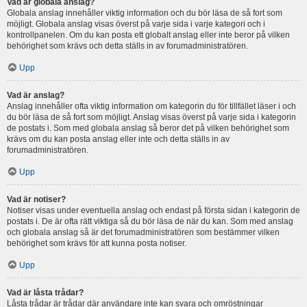
Vad är globala anslag?
Globala anslag innehåller viktig information och du bör läsa de så fort som
möjligt. Globala anslag visas överst på varje sida i varje kategori och i
kontrollpanelen. Om du kan posta ett globalt anslag eller inte beror på vilken
behörighet som krävs och detta ställs in av forumadministratören.
Upp
Vad är anslag?
Anslag innehåller ofta viktig information om kategorin du för tillfället läser i och
du bör läsa de så fort som möjligt. Anslag visas överst på varje sida i kategorin
de postats i. Som med globala anslag så beror det på vilken behörighet som
krävs om du kan posta anslag eller inte och detta ställs in av
forumadministratören.
Upp
Vad är notiser?
Notiser visas under eventuella anslag och endast på första sidan i kategorin de
postats i. De är ofta rätt viktiga så du bör läsa de när du kan. Som med anslag
och globala anslag så är det forumadministratören som bestämmer vilken
behörighet som krävs för att kunna posta notiser.
Upp
Vad är låsta trådar?
Låsta trådar är trådar där användare inte kan svara och omröstningar