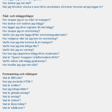
Hur ändrar jag min titel?
När jag försöker skicka e-post till en användare så kräver forumet att jag loggar in?
Tråd- och inläggsfrågor
Hur skapar jag en ny tråd i en kategori?
Hur ändrar och raderar jag inlägg?
Hur lägger jag till en signatur till mitt inlägg?
Hur skapar jag en omröstning?
Varför kan jag inte lägga till fler omröstningsalternativ?
Hur redigerar eller tar jag bort en omröstning?
Varför kan jag inte komma åt en kategori?
Varför kan jag inte bifoga filer?
Varför fick jag en varning?
Hur kan jag rapportera inlägg till en moderator?
Vad är “Spara”-knappen i trådformuläret till för?
Varför måste mitt inlägg godkännas?
Hur knuffar jag upp min tråd?
Formatering och trådtyper
Vad är BBCode?
Kan jag använda HTML?
Vad är smilies?
Kan jag infoga bilder?
Vad är globala anslag?
Vad är anslag?
Vad är notiser?
Vad är låsta trådar?
Vad är trådikoner?