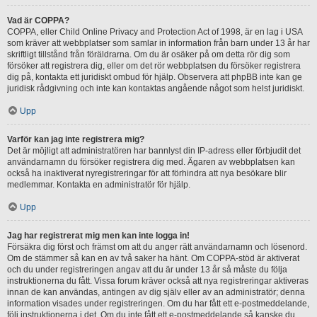
Vad är COPPA?
COPPA, eller Child Online Privacy and Protection Act of 1998, är en lag i USA
som kräver att webbplatser som samlar in information från barn under 13 år har
skriftligt tillstånd från föräldrarna. Om du är osäker på om detta rör dig som
försöker att registrera dig, eller om det rör webbplatsen du försöker registrera
dig på, kontakta ett juridiskt ombud för hjälp. Observera att phpBB inte kan ge
juridisk rådgivning och inte kan kontaktas angående något som helst juridiskt.
Upp
Varför kan jag inte registrera mig?
Det är möjligt att administratören har bannlyst din IP-adress eller förbjudit det
användarnamn du försöker registrera dig med. Ägaren av webbplatsen kan
också ha inaktiverat nyregistreringar för att förhindra att nya besökare blir
medlemmar. Kontakta en administratör för hjälp.
Upp
Jag har registrerat mig men kan inte logga in!
Försäkra dig först och främst om att du anger rätt användarnamn och lösenord.
Om de stämmer så kan en av två saker ha hänt. Om COPPA-stöd är aktiverat
och du under registreringen angav att du är under 13 år så måste du följa
instruktionerna du fått. Vissa forum kräver också att nya registreringar aktiveras
innan de kan användas, antingen av dig själv eller av an administratör; denna
information visades under registreringen. Om du har fått ett e-postmeddelande,
följ instruktionerna i det. Om du inte fått ett e-postmeddelande så kanske du