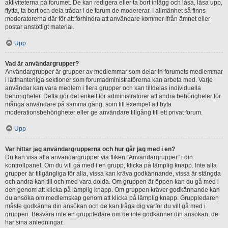
aktiviteterna på forumet. De kan redigera eller ta bort inlägg och låsa, låsa upp,
flytta, ta bort och dela trådar i de forum de modererar. I allmänhet så finns
moderatorerna där för att förhindra att användare kommer ifrån ämnet eller
postar anstötligt material.
Upp
Vad är användargrupper?
Användargrupper är grupper av medlemmar som delar in forumets medlemmar
i lätthanterliga sektioner som forumadministratörerna kan arbeta med. Varje
användar kan vara medlem i flera grupper och kan tilldelas individuella
behörigheter. Detta gör det enkelt för administratörer att ändra behörigheter för
många användare på samma gång, som till exempel att byta
moderationsbehörigheter eller ge användare tillgång till ett privat forum.
Upp
Var hittar jag användargrupperna och hur går jag med i en?
Du kan visa alla användargrupper via fliken “Användargrupper” i din
kontrollpanel. Om du vill gå med i en grupp, klicka på lämplig knapp. Inte alla
grupper är tillgängliga för alla, vissa kan kräva godkännande, vissa är stängda
och andra kan till och med vara dolda. Om gruppen är öppen kan du gå med i
den genom att klicka på lämplig knapp. Om gruppen kräver godkännande kan
du ansöka om medlemskap genom att klicka på lämplig knapp. Gruppledaren
måste godkänna din ansökan och de kan fråga dig varför du vill gå med i
gruppen. Besvära inte en gruppledare om de inte godkänner din ansökan, de
har sina anledningar.