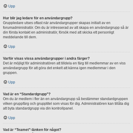
Upp
Hur blir jag ledare för en användargrupp?
Gruppledare utses oftast när användargrupper skapas initialt av en
forumadministratör. Om du är intresserad av att skapa en användargrupp så är
din första kontakt en administratör, försök med att skicka ett personligt
meddelande till dem.
Upp
Varför visas vissa användargrupper i andra färger?
Det är möjligt för administratören att tilldela en färg till medlemmar av en viss
användargrupp för att göra det enkelt att känna igen medlemmar i den
gruppen.
Upp
Vad är en “Standardgrupp”?
Om du är medlem i fler än en användargrupp så bestämmer standardgruppen
vilken gruppfärg och grupptitel som visas för dig. Administratören kan tillåta dig
att byta standardgrupp via din kontrollpanel.
Upp
Vad är “Teamet”-länken för något?