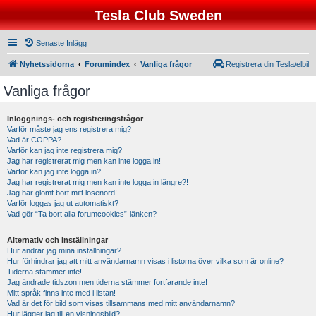
Tesla Club Sweden
Senaste Inlägg
Nyhetssidorna
Forumindex
Vanliga frågor
Registrera din Tesla/elbil
Vanliga frågor
Inloggnings- och registreringsfrågor
Varför måste jag ens registrera mig?
Vad är COPPA?
Varför kan jag inte registrera mig?
Jag har registrerat mig men kan inte logga in!
Varför kan jag inte logga in?
Jag har registrerat mig men kan inte logga in längre?!
Jag har glömt bort mitt lösenord!
Varför loggas jag ut automatiskt?
Vad gör “Ta bort alla forumcookies”-länken?
Alternativ och inställningar
Hur ändrar jag mina inställningar?
Hur förhindrar jag att mitt användarnamn visas i listorna över vilka som är online?
Tiderna stämmer inte!
Jag ändrade tidszon men tiderna stämmer fortfarande inte!
Mitt språk finns inte med i listan!
Vad är det för bild som visas tillsammans med mitt användarnamn?
Hur lägger jag till en visningsbild?