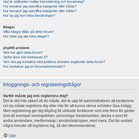
Vad är skillnaden mellan bokmärkning och bevakning?
Hur bevakar jag specifika kategorier eller trådar?
Hur bevakar jag specifika kategorier eller trådar?
Hur tar jag bort mina bevakningar?
Bilagor
Vilka bilagor tillåts på detta forum?
Hur hittar jag alla mina bilagor?
phpBB-problem
Vem har gjort detta forum?
Varför finns inte funktionen X?
Vem ska jag kontakta med juridiska ärenden angående detta forum?
Hur kontaktar jag en forumadministratör?
Inloggnings- och registreringsfrågor
Varför måste jag ens registrera mig?
Det är det inte säkert att du måste, det är upp till administratören att bestämma
om du måste registrera dig eller inte för att kunna skriva och/eller läsa inlägg.
Men registrering ger dig tillgång till utökade funktioner som inte finns för gäster
som till exempel visningsbilder, personliga meddelanden, skicka e-post till
andra användare, medlemskap i användargrupper, med mera. Det tar endast
några minuter att registrera sig, så det rekommenderas.
Upp