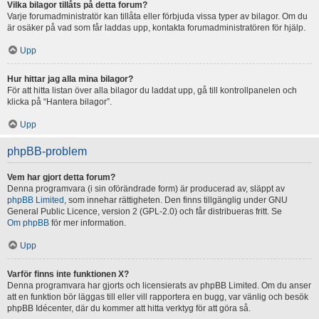
Vilka bilagor tillåts på detta forum?
Varje forumadministratör kan tillåta eller förbjuda vissa typer av bilagor. Om du
är osäker på vad som får laddas upp, kontakta forumadministratören för hjälp.
Upp
Hur hittar jag alla mina bilagor?
För att hitta listan över alla bilagor du laddat upp, gå till kontrollpanelen och
klicka på “Hantera bilagor”.
Upp
phpBB-problem
Vem har gjort detta forum?
Denna programvara (i sin oförändrade form) är producerad av, släppt av
phpBB Limited
, som innehar rättigheten. Den finns tillgänglig under GNU
General Public Licence, version 2 (GPL-2.0) och får distribueras fritt. Se
Om phpBB
för mer information.
Upp
Varför finns inte funktionen X?
Denna programvara har gjorts och licensierats av phpBB Limited. Om du anser
att en funktion bör läggas till eller vill rapportera en bugg, var vänlig och besök
phpBB Idécenter, där du kommer att hitta verktyg för att göra så.