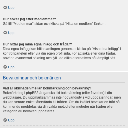
Upp
Hur söker jag efter medlemmar?
Gå till “Medlemmar”-sidan och klicka på “Hitta en medlem”-länken.
Upp
Hur hittar jag mina egna inlägg och trådar?
Dina egna inlägg kan hittas antingen genom att klicka på “Visa dina inlägg” i
kontrollpanelen eller via din egen profilsida. För att söka efter dina trådar,
använd avancerad sökning och fyll i de olika alternativen på lämpligt sätt.
Upp
Bevakningar och bokmärken
Vad är skillnaden mellan bokmärkning och bevakning?
Bokmärkning i phpBB3 är ganska likt bokmärkning (eller favoriter) i din
webbläsare. Du uppmärksammas inte nödvändigtvis vid uppdateringar, men
du kan senare enkelt återvända till tråden. Om du istället bevakar en tråd så
kommer du meddelas via din valda metod eller metoder när tråden eller
kategorin du bevakar uppdateras.
Upp