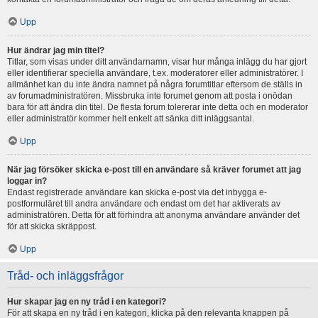
Upp
Hur ändrar jag min titel?
Titlar, som visas under ditt användarnamn, visar hur många inlägg du har gjort
eller identifierar speciella användare, t.ex. moderatorer eller administratörer. I
allmänhet kan du inte ändra namnet på några forumtitlar eftersom de ställs in
av forumadministratören. Missbruka inte forumet genom att posta i onödan
bara för att ändra din titel. De flesta forum tolererar inte detta och en moderator
eller administratör kommer helt enkelt att sänka ditt inläggsantal.
Upp
När jag försöker skicka e-post till en användare så kräver forumet att jag
loggar in?
Endast registrerade användare kan skicka e-post via det inbygga e-
postformuläret till andra användare och endast om det har aktiverats av
administratören. Detta för att förhindra att anonyma användare använder det
för att skicka skräppost.
Upp
Tråd- och inläggsfrågor
Hur skapar jag en ny tråd i en kategori?
För att skapa en ny tråd i en kategori, klicka på den relevanta knappen på