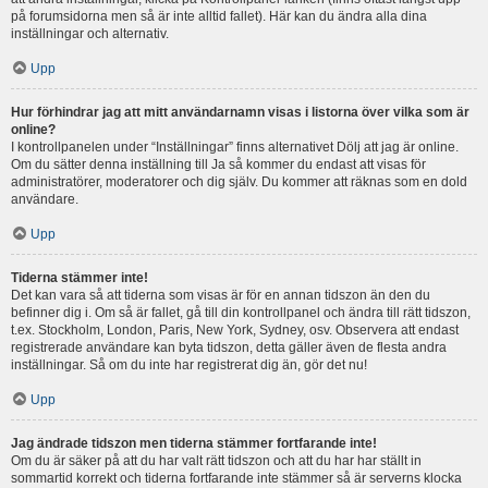
på forumsidorna men så är inte alltid fallet). Här kan du ändra alla dina
inställningar och alternativ.
Upp
Hur förhindrar jag att mitt användarnamn visas i listorna över vilka som är
online?
I kontrollpanelen under “Inställningar” finns alternativet Dölj att jag är online.
Om du sätter denna inställning till Ja så kommer du endast att visas för
administratörer, moderatorer och dig själv. Du kommer att räknas som en dold
användare.
Upp
Tiderna stämmer inte!
Det kan vara så att tiderna som visas är för en annan tidszon än den du
befinner dig i. Om så är fallet, gå till din kontrollpanel och ändra till rätt tidszon,
t.ex. Stockholm, London, Paris, New York, Sydney, osv. Observera att endast
registrerade användare kan byta tidszon, detta gäller även de flesta andra
inställningar. Så om du inte har registrerat dig än, gör det nu!
Upp
Jag ändrade tidszon men tiderna stämmer fortfarande inte!
Om du är säker på att du har valt rätt tidszon och att du har har ställt in
sommartid korrekt och tiderna fortfarande inte stämmer så är serverns klocka