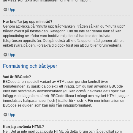
de visas. Kontakta administratören för mer information.
Upp
Hur knuffar jag upp min tråd?
Genom att klicka på “Knuffa upp tråd”-länken i tråden så kan du "knuffa upp"
tråden överst på förstasidan i kategorin. Om du inte ser denna länk så kan
uppknuffning av trådar vara inaktiverat, eller så har inte den krävda
tidsgränsen uppnåts än. Det går också att knuffa upp en tråd genom att helt
enkelt svara på den. Försäkra dig dock först om att du följer forumreglerna.
Upp
Formatering och trådtyper
Vad är BBCode?
BBCode är en speciell variant av HTML som ger stor kontroll över
formateringen av särskilda objekt i ett inlägg. Om du kan använda BBCode
eller inte bestäms av administratören (du kan också inaktivera det i specifika
inlägg via inläggsformuläret). BBCode liknar i mångt och mycket HTML, taggar
innesluts av hakparanteser [ och ] istället för < och >. För mer information om
BBCode se guiden som kan nås från inläggsformuläret.
Upp
Kan jag använda HTML?
Nej. Det är inte möjligt att posta HTML på detta forum och få det tolkat som