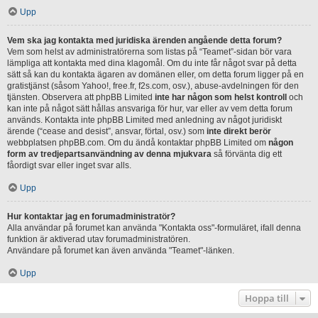
Upp
Vem ska jag kontakta med juridiska ärenden angående detta forum?
Vem som helst av administratörerna som listas på “Teamet”-sidan bör vara
lämpliga att kontakta med dina klagomål. Om du inte får något svar på detta
sätt så kan du kontakta ägaren av domänen eller, om detta forum ligger på en
gratistjänst (såsom Yahoo!, free.fr, f2s.com, osv.), abuse-avdelningen för den
tjänsten. Observera att phpBB Limited
inte har någon som helst kontroll
och
kan inte på något sätt hållas ansvariga för hur, var eller av vem detta forum
används. Kontakta inte phpBB Limited med anledning av något juridiskt
ärende (“cease and desist”, ansvar, förtal, osv.) som
inte direkt berör
webbplatsen phpBB.com. Om du ändå kontaktar phpBB Limited om
någon
form av tredjepartsanvändning av denna mjukvara
så förvänta dig ett
fåordigt svar eller inget svar alls.
Upp
Hur kontaktar jag en forumadministratör?
Alla användar på forumet kan använda "Kontakta oss"-formuläret, ifall denna
funktion är aktiverad utav forumadministratören.
Användare på forumet kan även använda "Teamet"-länken.
Upp
Hoppa till