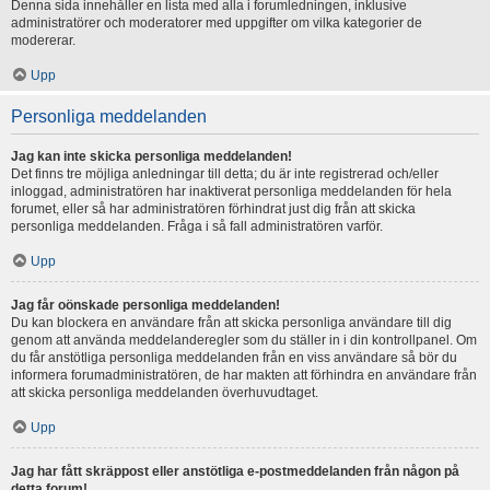
Denna sida innehåller en lista med alla i forumledningen, inklusive
administratörer och moderatorer med uppgifter om vilka kategorier de
modererar.
Upp
Personliga meddelanden
Jag kan inte skicka personliga meddelanden!
Det finns tre möjliga anledningar till detta; du är inte registrerad och/eller
inloggad, administratören har inaktiverat personliga meddelanden för hela
forumet, eller så har administratören förhindrat just dig från att skicka
personliga meddelanden. Fråga i så fall administratören varför.
Upp
Jag får oönskade personliga meddelanden!
Du kan blockera en användare från att skicka personliga användare till dig
genom att använda meddelanderegler som du ställer in i din kontrollpanel. Om
du får anstötliga personliga meddelanden från en viss användare så bör du
informera forumadministratören, de har makten att förhindra en användare från
att skicka personliga meddelanden överhuvudtaget.
Upp
Jag har fått skräppost eller anstötliga e-postmeddelanden från någon på
detta forum!