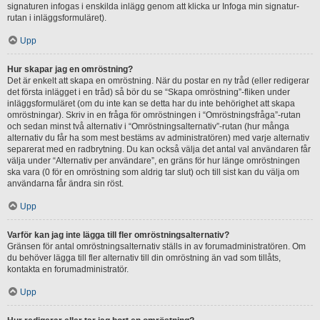
signaturen infogas i enskilda inlägg genom att klicka ur Infoga min signatur-
rutan i inläggsformuläret).
Upp
Hur skapar jag en omröstning?
Det är enkelt att skapa en omröstning. När du postar en ny tråd (eller redigerar
det första inlägget i en tråd) så bör du se “Skapa omröstning”-fliken under
inläggsformuläret (om du inte kan se detta har du inte behörighet att skapa
omröstningar). Skriv in en fråga för omröstningen i “Omröstningsfråga”-rutan
och sedan minst två alternativ i “Omröstningsalternativ”-rutan (hur många
alternativ du får ha som mest bestäms av administratören) med varje alternativ
separerat med en radbrytning. Du kan också välja det antal val användaren får
välja under “Alternativ per användare”, en gräns för hur länge omröstningen
ska vara (0 för en omröstning som aldrig tar slut) och till sist kan du välja om
användarna får ändra sin röst.
Upp
Varför kan jag inte lägga till fler omröstningsalternativ?
Gränsen för antal omröstningsalternativ ställs in av forumadministratören. Om
du behöver lägga till fler alternativ till din omröstning än vad som tillåts,
kontakta en forumadministratör.
Upp