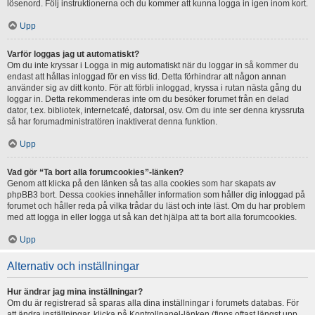
lösenord. Följ instruktionerna och du kommer att kunna logga in igen inom kort.
Upp
Varför loggas jag ut automatiskt?
Om du inte kryssar i Logga in mig automatiskt när du loggar in så kommer du
endast att hållas inloggad för en viss tid. Detta förhindrar att någon annan
använder sig av ditt konto. För att förbli inloggad, kryssa i rutan nästa gång du
loggar in. Detta rekommenderas inte om du besöker forumet från en delad
dator, t.ex. bibliotek, internetcafé, datorsal, osv. Om du inte ser denna kryssruta
så har forumadministratören inaktiverat denna funktion.
Upp
Vad gör “Ta bort alla forumcookies”-länken?
Genom att klicka på den länken så tas alla cookies som har skapats av
phpBB3 bort. Dessa cookies innehåller information som håller dig inloggad på
forumet och håller reda på vilka trådar du läst och inte läst. Om du har problem
med att logga in eller logga ut så kan det hjälpa att ta bort alla forumcookies.
Upp
Alternativ och inställningar
Hur ändrar jag mina inställningar?
Om du är registrerad så sparas alla dina inställningar i forumets databas. För
att ändra inställningar, klicka på Kontrollpanel-länken (finns oftast längst upp