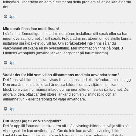
felinställd. Underrätta en administratör om detta problem så att de kan åtgärda
det.
Upp
Mitt språk finns inte med i listan!
I så fall har förmodligen inte administratören installerat ditt språk eller så har
ingen översatt forumet till ditt språk. Fråga administratören om de skulle kunna
installera språkpaketet du vill ha. Om språkpaketet inte finns så är du
välkommen att skapa en ny översättning. Mer information finns på phpBB
Limiteds webbplats (använd länken längst ner på forumsidorna).
Upp
Vad är det för bild som visas tillsammans med mitt användarnamn?
Det finns två bilder som kan visas tillsammans med ett användarnamn i inlägg.
Den ena är en titelbild, oftast är dessa bilder i form av stjärnor, prickar eller
block som visar hur många inlägg du har gjort eller din status på forumet. Den
andra bilden, oftast är den större, är känd som en visningsbild och är i
allmänhet unik eller personlig för varje användare.
Upp
Hur lägger jag till en visningsbild?
Det är upp till forumadministratören att tillåta visningsbilder och välja vilka sätt
visningsbilder kan användas på. Om du inte kan använda visningsbilder,
kontakta en forumadministratör och fråga de om deras anledning till detta.