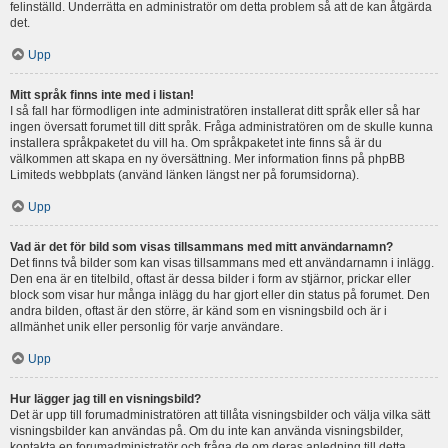
felinställd. Underrätta en administratör om detta problem så att de kan åtgärda
det.
Upp
Mitt språk finns inte med i listan!
I så fall har förmodligen inte administratören installerat ditt språk eller så har
ingen översatt forumet till ditt språk. Fråga administratören om de skulle kunna
installera språkpaketet du vill ha. Om språkpaketet inte finns så är du
välkommen att skapa en ny översättning. Mer information finns på phpBB
Limiteds webbplats (använd länken längst ner på forumsidorna).
Upp
Vad är det för bild som visas tillsammans med mitt användarnamn?
Det finns två bilder som kan visas tillsammans med ett användarnamn i inlägg.
Den ena är en titelbild, oftast är dessa bilder i form av stjärnor, prickar eller
block som visar hur många inlägg du har gjort eller din status på forumet. Den
andra bilden, oftast är den större, är känd som en visningsbild och är i
allmänhet unik eller personlig för varje användare.
Upp
Hur lägger jag till en visningsbild?
Det är upp till forumadministratören att tillåta visningsbilder och välja vilka sätt
visningsbilder kan användas på. Om du inte kan använda visningsbilder,
kontakta en forumadministratör och fråga de om deras anledning till detta.