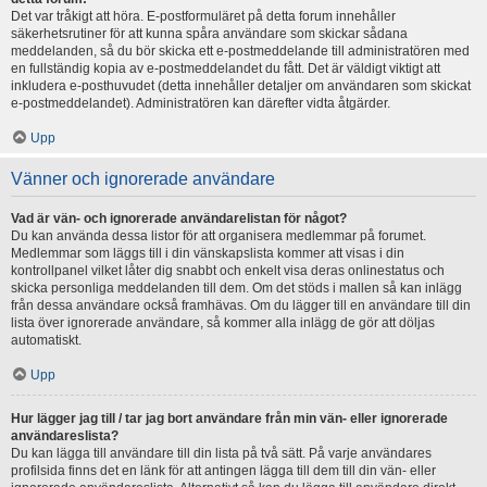
Det var tråkigt att höra. E-postformuläret på detta forum innehåller
säkerhetsrutiner för att kunna spåra användare som skickar sådana
meddelanden, så du bör skicka ett e-postmeddelande till administratören med
en fullständig kopia av e-postmeddelandet du fått. Det är väldigt viktigt att
inkludera e-posthuvudet (detta innehåller detaljer om användaren som skickat
e-postmeddelandet). Administratören kan därefter vidta åtgärder.
Upp
Vänner och ignorerade användare
Vad är vän- och ignorerade användarelistan för något?
Du kan använda dessa listor för att organisera medlemmar på forumet.
Medlemmar som läggs till i din vänskapslista kommer att visas i din
kontrollpanel vilket låter dig snabbt och enkelt visa deras onlinestatus och
skicka personliga meddelanden till dem. Om det stöds i mallen så kan inlägg
från dessa användare också framhävas. Om du lägger till en användare till din
lista över ignorerade användare, så kommer alla inlägg de gör att döljas
automatiskt.
Upp
Hur lägger jag till / tar jag bort användare från min vän- eller ignorerade
användareslista?
Du kan lägga till användare till din lista på två sätt. På varje användares
profilsida finns det en länk för att antingen lägga till dem till din vän- eller