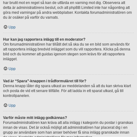
har brutit mot en regel så kan de utfärda en varning mot dig. Observera att
detta är administratörens beslut, och att phpBB Limited inte har någonting att
göra med varningar på andra webbplatser. Kontakta forumadministratören om
du är osäker på varför du varnats.
Upp
Hur kan jag rapportera inlägg till en moderator?
Om forumadministratören har tillåtit det så ska du se en bild som används för
att rapportera inlägg bredvid inlägget som du vill rapportera. Klicka på denna
bild och du kommer att guidas igenom stegen som krävs för att rapportera
inlägget.
Upp
Vad är “Spara”-knappen i trådformuläret till för?
Denna knapp låter dig spara utkast av meddelanden så att du kan skriva klart
och posta de vid ett senare tillfälle. För att ladda in ett sparat utkast, gå till
kontrollpanelen.
Upp
Varför måste mitt inlägg godkännas?
Forumadministratören kan kräva att alla inlägg i kategorin du postar i granskas
innan de visas. Det är också möjligt att administratören har placerat dig i en
grupp av användare som han anser behöver få sina inlägg granskade innan