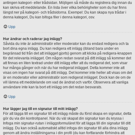
antingen kategori- eller trådsidan. Möjligen så måste du registrera dig innan du
kan skriva ett meddelande. En lista över vilka behörigheter som du har finns
längst ner på kategori- och trådsidorna. Exempel: Du kan skapa nya trådar i
denna kategori, Du kan bifoga filer i denna kategori, osv.
Upp
Hur ändrar och raderar jag inlägg?
Såvida du inte är administratör eller moderator kan du endast redigera och ta
bort dina egna inlägg. Du kan redigera ett inlägg (ibland bara under en
begränsad tid från det att inlägget gjorts) genom att klicka på redigera-knappen
för det relevanta inlägget. Om någon redan svarat på ditt inlägg så kommer det
att finnas en liten textrad under ditt inlägg efter att du redigerat det, som visar
hur många gånger och när du har redigerat inlägget. Detta kommer inte att
visas om ingen har svarat på ditt inlägg. Det kommer inte heller att visas om det
är en moderator eller administratör som redigerat inlägget. Dock kan de om de
vill lämna ett meddelande om vad de ändrat och varför. Observera att vanliga
användare inte kan ta bort ett inlägg om det redan besvarats.
Upp
Hur lägger jag till en signatur till mitt inlägg?
För att lägga till en signatur till ett inlägg måste du först skapa en signatur, detta
gör du via din kontrollpanel. När du väl skapat din signatur kan du kryssa i
Infoga min signatur-rutan i inläggsformuläret för att lägga till din signatur till ditt
inlägg. Du kan också automatiskt alltid infoga din signatur till alla dina inlägg
genom att ändra inställningarna i din profil (du kan fortfarande förhindra att