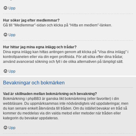
Upp
Hur söker jag efter medlemmar?
Gå till “Medlemmar”-sidan och klicka på “Hitta en medlem”-länken.
Upp
Hur hittar jag mina egna inlägg och trådar?
Dina egna inlägg kan hittas antingen genom att klicka på “Visa dina inlägg” i
kontrollpanelen eller via din egen profilsida. För att söka efter dina trådar,
använd avancerad sökning och fyll i de olika alternativen på lämpligt sätt.
Upp
Bevakningar och bokmärken
Vad är skillnaden mellan bokmärkning och bevakning?
Bokmärkning i phpBB3 är ganska likt bokmärkning (eller favoriter) i din
webbläsare. Du uppmärksammas inte nödvändigtvis vid uppdateringar, men
du kan senare enkelt återvända till tråden. Om du istället bevakar en tråd så
kommer du meddelas via din valda metod eller metoder när tråden eller
kategorin du bevakar uppdateras.
Upp