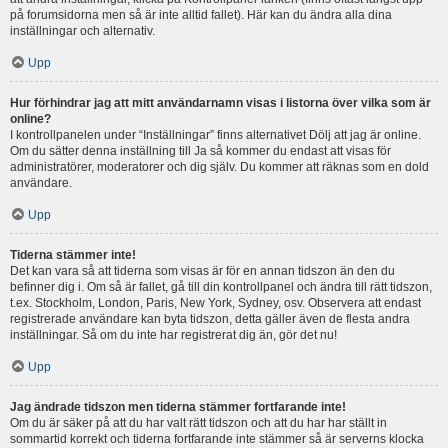
på forumsidorna men så är inte alltid fallet). Här kan du ändra alla dina
inställningar och alternativ.
Upp
Hur förhindrar jag att mitt användarnamn visas i listorna över vilka som är
online?
I kontrollpanelen under “Inställningar” finns alternativet Dölj att jag är online.
Om du sätter denna inställning till Ja så kommer du endast att visas för
administratörer, moderatorer och dig själv. Du kommer att räknas som en dold
användare.
Upp
Tiderna stämmer inte!
Det kan vara så att tiderna som visas är för en annan tidszon än den du
befinner dig i. Om så är fallet, gå till din kontrollpanel och ändra till rätt tidszon,
t.ex. Stockholm, London, Paris, New York, Sydney, osv. Observera att endast
registrerade användare kan byta tidszon, detta gäller även de flesta andra
inställningar. Så om du inte har registrerat dig än, gör det nu!
Upp
Jag ändrade tidszon men tiderna stämmer fortfarande inte!
Om du är säker på att du har valt rätt tidszon och att du har har ställt in
sommartid korrekt och tiderna fortfarande inte stämmer så är serverns klocka