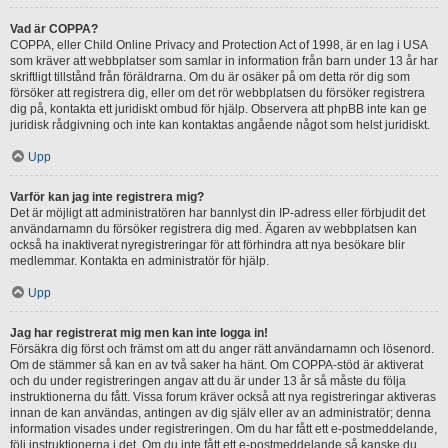
Vad är COPPA?
COPPA, eller Child Online Privacy and Protection Act of 1998, är en lag i USA
som kräver att webbplatser som samlar in information från barn under 13 år har
skriftligt tillstånd från föräldrarna. Om du är osäker på om detta rör dig som
försöker att registrera dig, eller om det rör webbplatsen du försöker registrera
dig på, kontakta ett juridiskt ombud för hjälp. Observera att phpBB inte kan ge
juridisk rådgivning och inte kan kontaktas angående något som helst juridiskt.
Upp
Varför kan jag inte registrera mig?
Det är möjligt att administratören har bannlyst din IP-adress eller förbjudit det
användarnamn du försöker registrera dig med. Ägaren av webbplatsen kan
också ha inaktiverat nyregistreringar för att förhindra att nya besökare blir
medlemmar. Kontakta en administratör för hjälp.
Upp
Jag har registrerat mig men kan inte logga in!
Försäkra dig först och främst om att du anger rätt användarnamn och lösenord.
Om de stämmer så kan en av två saker ha hänt. Om COPPA-stöd är aktiverat
och du under registreringen angav att du är under 13 år så måste du följa
instruktionerna du fått. Vissa forum kräver också att nya registreringar aktiveras
innan de kan användas, antingen av dig själv eller av an administratör; denna
information visades under registreringen. Om du har fått ett e-postmeddelande,
följ instruktionerna i det. Om du inte fått ett e-postmeddelande så kanske du