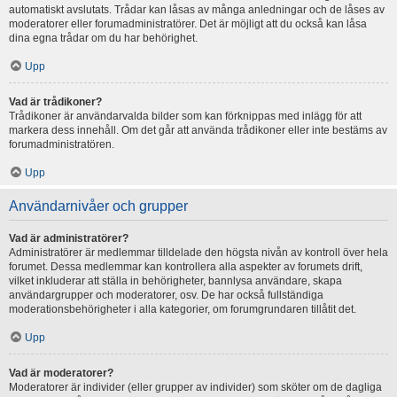
automatiskt avslutats. Trådar kan låsas av många anledningar och de låses av
moderatorer eller forumadministratörer. Det är möjligt att du också kan låsa
dina egna trådar om du har behörighet.
Upp
Vad är trådikoner?
Trådikoner är användarvalda bilder som kan förknippas med inlägg för att
markera dess innehåll. Om det går att använda trådikoner eller inte bestäms av
forumadministratören.
Upp
Användarnivåer och grupper
Vad är administratörer?
Administratörer är medlemmar tilldelade den högsta nivån av kontroll över hela
forumet. Dessa medlemmar kan kontrollera alla aspekter av forumets drift,
vilket inkluderar att ställa in behörigheter, bannlysa användare, skapa
användargrupper och moderatorer, osv. De har också fullständiga
moderationsbehörigheter i alla kategorier, om forumgrundaren tillåtit det.
Upp
Vad är moderatorer?
Moderatorer är individer (eller grupper av individer) som sköter om de dagliga