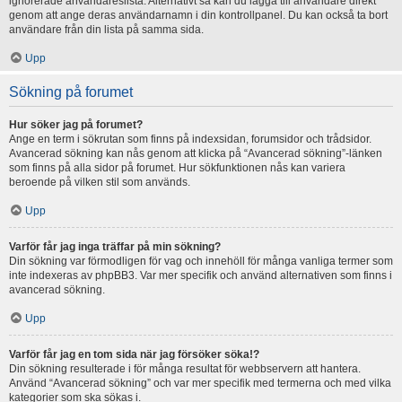
ignorerade användareslista. Alternativt så kan du lägga till användare direkt
genom att ange deras användarnamn i din kontrollpanel. Du kan också ta bort
användare från din lista på samma sida.
Upp
Sökning på forumet
Hur söker jag på forumet?
Ange en term i sökrutan som finns på indexsidan, forumsidor och trådsidor.
Avancerad sökning kan nås genom att klicka på “Avancerad sökning”-länken
som finns på alla sidor på forumet. Hur sökfunktionen nås kan variera
beroende på vilken stil som används.
Upp
Varför får jag inga träffar på min sökning?
Din sökning var förmodligen för vag och innehöll för många vanliga termer som
inte indexeras av phpBB3. Var mer specifik och använd alternativen som finns i
avancerad sökning.
Upp
Varför får jag en tom sida när jag försöker söka!?
Din sökning resulterade i för många resultat för webbservern att hantera.
Använd “Avancerad sökning” och var mer specifik med termerna och med vilka
kategorier som ska sökas i.