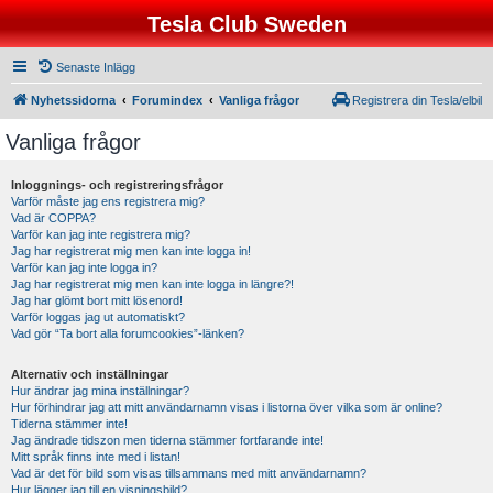
Tesla Club Sweden
Senaste Inlägg
Nyhetssidorna
Forumindex
Vanliga frågor
Registrera din Tesla/elbil
Vanliga frågor
Inloggnings- och registreringsfrågor
Varför måste jag ens registrera mig?
Vad är COPPA?
Varför kan jag inte registrera mig?
Jag har registrerat mig men kan inte logga in!
Varför kan jag inte logga in?
Jag har registrerat mig men kan inte logga in längre?!
Jag har glömt bort mitt lösenord!
Varför loggas jag ut automatiskt?
Vad gör “Ta bort alla forumcookies”-länken?
Alternativ och inställningar
Hur ändrar jag mina inställningar?
Hur förhindrar jag att mitt användarnamn visas i listorna över vilka som är online?
Tiderna stämmer inte!
Jag ändrade tidszon men tiderna stämmer fortfarande inte!
Mitt språk finns inte med i listan!
Vad är det för bild som visas tillsammans med mitt användarnamn?
Hur lägger jag till en visningsbild?