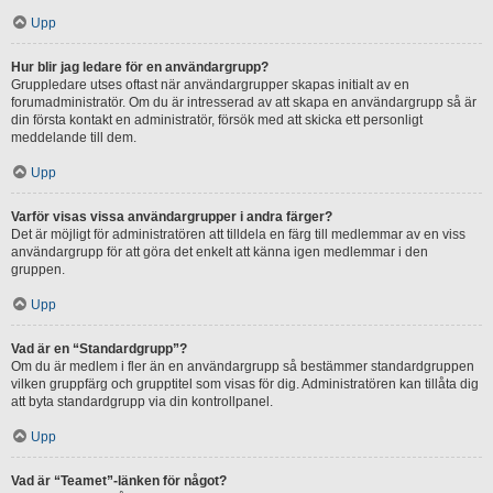
Upp
Hur blir jag ledare för en användargrupp?
Gruppledare utses oftast när användargrupper skapas initialt av en
forumadministratör. Om du är intresserad av att skapa en användargrupp så är
din första kontakt en administratör, försök med att skicka ett personligt
meddelande till dem.
Upp
Varför visas vissa användargrupper i andra färger?
Det är möjligt för administratören att tilldela en färg till medlemmar av en viss
användargrupp för att göra det enkelt att känna igen medlemmar i den
gruppen.
Upp
Vad är en “Standardgrupp”?
Om du är medlem i fler än en användargrupp så bestämmer standardgruppen
vilken gruppfärg och grupptitel som visas för dig. Administratören kan tillåta dig
att byta standardgrupp via din kontrollpanel.
Upp
Vad är “Teamet”-länken för något?