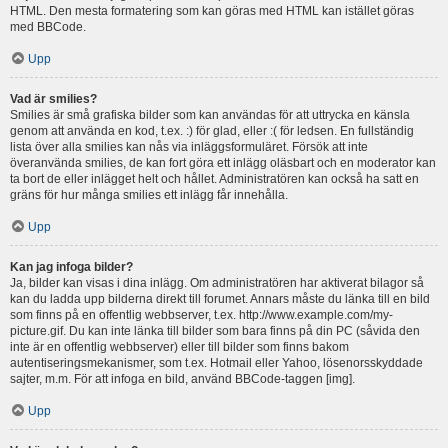
HTML. Den mesta formatering som kan göras med HTML kan istället göras
med BBCode.
Upp
Vad är smilies?
Smilies är små grafiska bilder som kan användas för att uttrycka en känsla
genom att använda en kod, t.ex. :) för glad, eller :( för ledsen. En fullständig
lista över alla smilies kan nås via inläggsformuläret. Försök att inte
överanvända smilies, de kan fort göra ett inlägg oläsbart och en moderator kan
ta bort de eller inlägget helt och hållet. Administratören kan också ha satt en
gräns för hur många smilies ett inlägg får innehålla.
Upp
Kan jag infoga bilder?
Ja, bilder kan visas i dina inlägg. Om administratören har aktiverat bilagor så
kan du ladda upp bilderna direkt till forumet. Annars måste du länka till en bild
som finns på en offentlig webbserver, t.ex. http://www.example.com/my-
picture.gif. Du kan inte länka till bilder som bara finns på din PC (såvida den
inte är en offentlig webbserver) eller till bilder som finns bakom
autentiseringsmekanismer, som t.ex. Hotmail eller Yahoo, lösenorsskyddade
sajter, m.m. För att infoga en bild, använd BBCode-taggen [img].
Upp