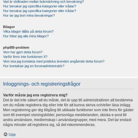
Vad är skillnaden mellan bokmärkning och bevakning?
Hur bevakar jag specifika kategorier eller trådar?
Hur bevakar jag specifika kategorier eller trådar?
Hur tar jag bort mina bevakningar?
Bilagor
Vilka bilagor tillåts på detta forum?
Hur hittar jag alla mina bilagor?
phpBB-problem
Vem har gjort detta forum?
Varför finns inte funktionen X?
Vem ska jag kontakta med juridiska ärenden angående detta forum?
Hur kontaktar jag en forumadministratör?
Inloggnings- och registreringsfrågor
Varför måste jag ens registrera mig?
Det är det inte säkert att du måste, det är upp till administratören att bestämma
om du måste registrera dig eller inte för att kunna skriva och/eller läsa inlägg.
Men registrering ger dig tillgång till utökade funktioner som inte finns för gäster
som till exempel visningsbilder, personliga meddelanden, skicka e-post till
andra användare, medlemskap i användargrupper, med mera. Det tar endast
några minuter att registrera sig, så det rekommenderas.
Upp