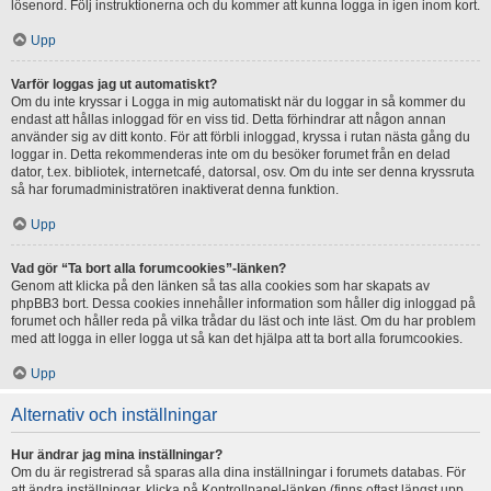
lösenord. Följ instruktionerna och du kommer att kunna logga in igen inom kort.
Upp
Varför loggas jag ut automatiskt?
Om du inte kryssar i Logga in mig automatiskt när du loggar in så kommer du
endast att hållas inloggad för en viss tid. Detta förhindrar att någon annan
använder sig av ditt konto. För att förbli inloggad, kryssa i rutan nästa gång du
loggar in. Detta rekommenderas inte om du besöker forumet från en delad
dator, t.ex. bibliotek, internetcafé, datorsal, osv. Om du inte ser denna kryssruta
så har forumadministratören inaktiverat denna funktion.
Upp
Vad gör “Ta bort alla forumcookies”-länken?
Genom att klicka på den länken så tas alla cookies som har skapats av
phpBB3 bort. Dessa cookies innehåller information som håller dig inloggad på
forumet och håller reda på vilka trådar du läst och inte läst. Om du har problem
med att logga in eller logga ut så kan det hjälpa att ta bort alla forumcookies.
Upp
Alternativ och inställningar
Hur ändrar jag mina inställningar?
Om du är registrerad så sparas alla dina inställningar i forumets databas. För
att ändra inställningar, klicka på Kontrollpanel-länken (finns oftast längst upp