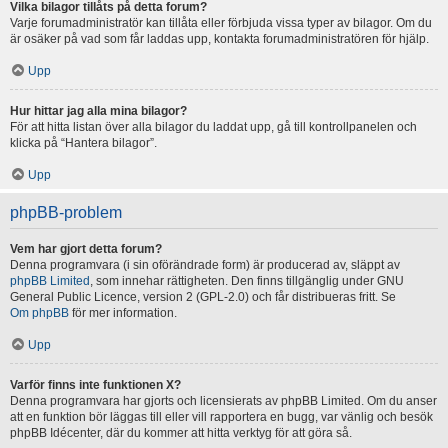
Vilka bilagor tillåts på detta forum?
Varje forumadministratör kan tillåta eller förbjuda vissa typer av bilagor. Om du
är osäker på vad som får laddas upp, kontakta forumadministratören för hjälp.
Upp
Hur hittar jag alla mina bilagor?
För att hitta listan över alla bilagor du laddat upp, gå till kontrollpanelen och
klicka på “Hantera bilagor”.
Upp
phpBB-problem
Vem har gjort detta forum?
Denna programvara (i sin oförändrade form) är producerad av, släppt av
phpBB Limited
, som innehar rättigheten. Den finns tillgänglig under GNU
General Public Licence, version 2 (GPL-2.0) och får distribueras fritt. Se
Om phpBB
för mer information.
Upp
Varför finns inte funktionen X?
Denna programvara har gjorts och licensierats av phpBB Limited. Om du anser
att en funktion bör läggas till eller vill rapportera en bugg, var vänlig och besök
phpBB Idécenter, där du kommer att hitta verktyg för att göra så.