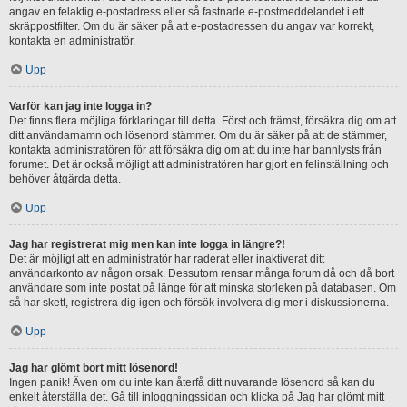
angav en felaktig e-postadress eller så fastnade e-postmeddelandet i ett
skräppostfilter. Om du är säker på att e-postadressen du angav var korrekt,
kontakta en administratör.
Upp
Varför kan jag inte logga in?
Det finns flera möjliga förklaringar till detta. Först och främst, försäkra dig om att
ditt användarnamn och lösenord stämmer. Om du är säker på att de stämmer,
kontakta administratören för att försäkra dig om att du inte har bannlysts från
forumet. Det är också möjligt att administratören har gjort en felinställning och
behöver åtgärda detta.
Upp
Jag har registrerat mig men kan inte logga in längre?!
Det är möjligt att en administratör har raderat eller inaktiverat ditt
användarkonto av någon orsak. Dessutom rensar många forum då och då bort
användare som inte postat på länge för att minska storleken på databasen. Om
så har skett, registrera dig igen och försök involvera dig mer i diskussionerna.
Upp
Jag har glömt bort mitt lösenord!
Ingen panik! Även om du inte kan återfå ditt nuvarande lösenord så kan du
enkelt återställa det. Gå till inloggningssidan och klicka på Jag har glömt mitt