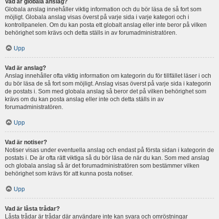
Vad är globala anslag?
Globala anslag innehåller viktig information och du bör läsa de så fort som
möjligt. Globala anslag visas överst på varje sida i varje kategori och i
kontrollpanelen. Om du kan posta ett globalt anslag eller inte beror på vilken
behörighet som krävs och detta ställs in av forumadministratören.
Upp
Vad är anslag?
Anslag innehåller ofta viktig information om kategorin du för tillfället läser i och
du bör läsa de så fort som möjligt. Anslag visas överst på varje sida i kategorin
de postats i. Som med globala anslag så beror det på vilken behörighet som
krävs om du kan posta anslag eller inte och detta ställs in av
forumadministratören.
Upp
Vad är notiser?
Notiser visas under eventuella anslag och endast på första sidan i kategorin de
postats i. De är ofta rätt viktiga så du bör läsa de när du kan. Som med anslag
och globala anslag så är det forumadministratören som bestämmer vilken
behörighet som krävs för att kunna posta notiser.
Upp
Vad är låsta trådar?
Låsta trådar är trådar där användare inte kan svara och omröstningar