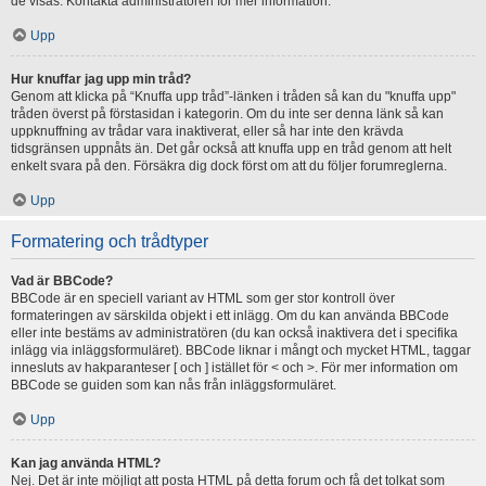
de visas. Kontakta administratören för mer information.
Upp
Hur knuffar jag upp min tråd?
Genom att klicka på “Knuffa upp tråd”-länken i tråden så kan du "knuffa upp"
tråden överst på förstasidan i kategorin. Om du inte ser denna länk så kan
uppknuffning av trådar vara inaktiverat, eller så har inte den krävda
tidsgränsen uppnåts än. Det går också att knuffa upp en tråd genom att helt
enkelt svara på den. Försäkra dig dock först om att du följer forumreglerna.
Upp
Formatering och trådtyper
Vad är BBCode?
BBCode är en speciell variant av HTML som ger stor kontroll över
formateringen av särskilda objekt i ett inlägg. Om du kan använda BBCode
eller inte bestäms av administratören (du kan också inaktivera det i specifika
inlägg via inläggsformuläret). BBCode liknar i mångt och mycket HTML, taggar
innesluts av hakparanteser [ och ] istället för < och >. För mer information om
BBCode se guiden som kan nås från inläggsformuläret.
Upp
Kan jag använda HTML?
Nej. Det är inte möjligt att posta HTML på detta forum och få det tolkat som