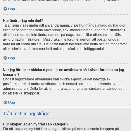
Upp
Hur ändrar jag min titel?
Titlar, som visas under ditt användarnamn, visar hur många inlägg du har gjort
eller identifierar speciella användare, t.ex. moderatorer eller administratörer. I
allmänhet kan du inte ändra namnet på några forumtitlar eftersom de ställs in
av forumadministratören. Missbruka inte forumet genom att posta i onödan
bara för att ändra din titel. De flesta forum tolererar inte detta och en moderator
eller administratör kommer helt enkelt att sänka ditt inläggsantal.
Upp
När jag försöker skicka e-post till en användare så kräver forumet att jag
loggar in?
Endast registrerade användare kan skicka e-post via det inbygga e-
postformuläret till andra användare och endast om det har aktiverats av
administratören. Detta för att förhindra att anonyma användare använder det
för att skicka skräppost.
Upp
Tråd- och inläggsfrågor
Hur skapar jag en ny tråd i en kategori?
För att skapa en ny tråd i en kategori, klicka på den relevanta knappen på