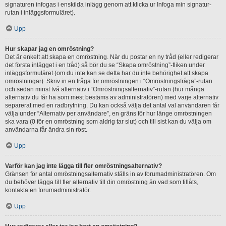
signaturen infogas i enskilda inlägg genom att klicka ur Infoga min signatur-
rutan i inläggsformuläret).
Upp
Hur skapar jag en omröstning?
Det är enkelt att skapa en omröstning. När du postar en ny tråd (eller redigerar
det första inlägget i en tråd) så bör du se “Skapa omröstning”-fliken under
inläggsformuläret (om du inte kan se detta har du inte behörighet att skapa
omröstningar). Skriv in en fråga för omröstningen i “Omröstningsfråga”-rutan
och sedan minst två alternativ i “Omröstningsalternativ”-rutan (hur många
alternativ du får ha som mest bestäms av administratören) med varje alternativ
separerat med en radbrytning. Du kan också välja det antal val användaren får
välja under “Alternativ per användare”, en gräns för hur länge omröstningen
ska vara (0 för en omröstning som aldrig tar slut) och till sist kan du välja om
användarna får ändra sin röst.
Upp
Varför kan jag inte lägga till fler omröstningsalternativ?
Gränsen för antal omröstningsalternativ ställs in av forumadministratören. Om
du behöver lägga till fler alternativ till din omröstning än vad som tillåts,
kontakta en forumadministratör.
Upp