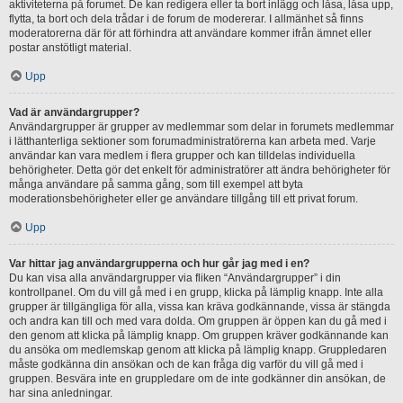
aktiviteterna på forumet. De kan redigera eller ta bort inlägg och låsa, låsa upp,
flytta, ta bort och dela trådar i de forum de modererar. I allmänhet så finns
moderatorerna där för att förhindra att användare kommer ifrån ämnet eller
postar anstötligt material.
Upp
Vad är användargrupper?
Användargrupper är grupper av medlemmar som delar in forumets medlemmar
i lätthanterliga sektioner som forumadministratörerna kan arbeta med. Varje
användar kan vara medlem i flera grupper och kan tilldelas individuella
behörigheter. Detta gör det enkelt för administratörer att ändra behörigheter för
många användare på samma gång, som till exempel att byta
moderationsbehörigheter eller ge användare tillgång till ett privat forum.
Upp
Var hittar jag användargrupperna och hur går jag med i en?
Du kan visa alla användargrupper via fliken “Användargrupper” i din
kontrollpanel. Om du vill gå med i en grupp, klicka på lämplig knapp. Inte alla
grupper är tillgängliga för alla, vissa kan kräva godkännande, vissa är stängda
och andra kan till och med vara dolda. Om gruppen är öppen kan du gå med i
den genom att klicka på lämplig knapp. Om gruppen kräver godkännande kan
du ansöka om medlemskap genom att klicka på lämplig knapp. Gruppledaren
måste godkänna din ansökan och de kan fråga dig varför du vill gå med i
gruppen. Besvära inte en gruppledare om de inte godkänner din ansökan, de
har sina anledningar.