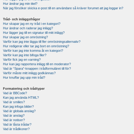
Hur ändrar jag min titel?
När jag försöker skicka e-post till en användare så kräver forumet att jag loggar in?
Tråd- och inläggsfrågor
Hur skapar jag en ny tråd i en kategori?
Hur ändrar och raderar jag inlägg?
Hur lägger jag till en signatur till mitt inlägg?
Hur skapar jag en omröstning?
Varför kan jag inte lägga till fler omröstningsalternativ?
Hur redigerar eller tar jag bort en omröstning?
Varför kan jag inte komma åt en kategori?
Varför kan jag inte bifoga filer?
Varför fick jag en varning?
Hur kan jag rapportera inlägg till en moderator?
Vad är “Spara”-knappen i trådformuläret till för?
Varför måste mitt inlägg godkännas?
Hur knuffar jag upp min tråd?
Formatering och trådtyper
Vad är BBCode?
Kan jag använda HTML?
Vad är smilies?
Kan jag infoga bilder?
Vad är globala anslag?
Vad är anslag?
Vad är notiser?
Vad är låsta trådar?
Vad är trådikoner?