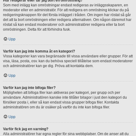
Hur redigerar eller tar jag bort en omröstning?
Som med inlägg kan omröstningar endast redigeras av inläggsskaparen, en
moderator eller en administratör. För att redigera en omröstning klickar du på
redigeringsknappen för det första inlägget i tråden. Om ingen har röstat så går
det att ta bort omröstningen eller redigera alternativen. Om någon däremot har
röstat så kan endast moderatorer och administratörer redigera eller ta bort
omröstningen. Detta för att förhindra fusk.
Upp
Varför kan jag inte komma åt en kategori?
Vissa kategorier kan vara begränsade till vissa användare eller grupper. För att
visa, läsa, posta, osv. kan du behöva speciell tillåtelse som endast moderatorer
och administratörer kan ge dig. Pröva att kontakta dem.
Upp
Varför kan jag inte bifoga filer?
Möjligheten att bifoga filer kan aktiveras per kategori, per grupp och per
användare. Administratören kanske inte tillåter bilagor i just den kategori du
försöker posta i, eller så kan endast vissa grupper bifoga filer. Kontakta
administratören om du är osäker på varför du inte kan bifoga filer.
Upp
Varför fick jag en varning?
Alla administratörer har egna regler för sina webbplatser. Om de anser att du