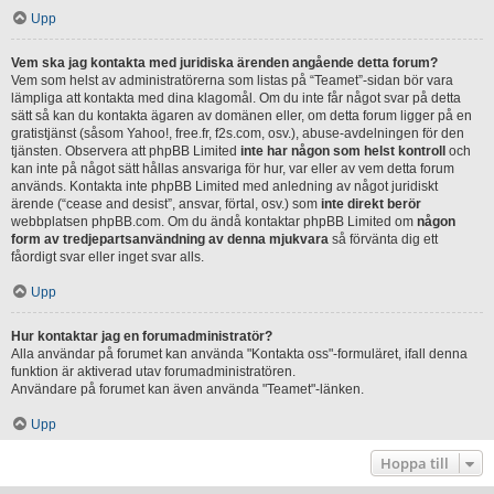
Upp
Vem ska jag kontakta med juridiska ärenden angående detta forum?
Vem som helst av administratörerna som listas på “Teamet”-sidan bör vara
lämpliga att kontakta med dina klagomål. Om du inte får något svar på detta
sätt så kan du kontakta ägaren av domänen eller, om detta forum ligger på en
gratistjänst (såsom Yahoo!, free.fr, f2s.com, osv.), abuse-avdelningen för den
tjänsten. Observera att phpBB Limited
inte har någon som helst kontroll
och
kan inte på något sätt hållas ansvariga för hur, var eller av vem detta forum
används. Kontakta inte phpBB Limited med anledning av något juridiskt
ärende (“cease and desist”, ansvar, förtal, osv.) som
inte direkt berör
webbplatsen phpBB.com. Om du ändå kontaktar phpBB Limited om
någon
form av tredjepartsanvändning av denna mjukvara
så förvänta dig ett
fåordigt svar eller inget svar alls.
Upp
Hur kontaktar jag en forumadministratör?
Alla användar på forumet kan använda "Kontakta oss"-formuläret, ifall denna
funktion är aktiverad utav forumadministratören.
Användare på forumet kan även använda "Teamet"-länken.
Upp
Hoppa till