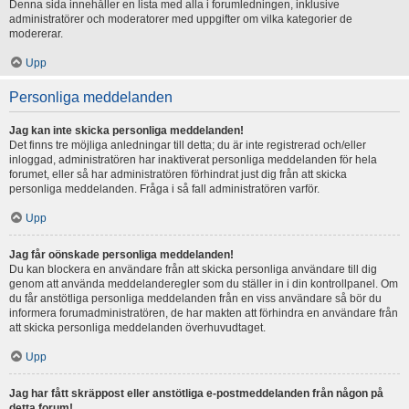
Denna sida innehåller en lista med alla i forumledningen, inklusive
administratörer och moderatorer med uppgifter om vilka kategorier de
modererar.
Upp
Personliga meddelanden
Jag kan inte skicka personliga meddelanden!
Det finns tre möjliga anledningar till detta; du är inte registrerad och/eller
inloggad, administratören har inaktiverat personliga meddelanden för hela
forumet, eller så har administratören förhindrat just dig från att skicka
personliga meddelanden. Fråga i så fall administratören varför.
Upp
Jag får oönskade personliga meddelanden!
Du kan blockera en användare från att skicka personliga användare till dig
genom att använda meddelanderegler som du ställer in i din kontrollpanel. Om
du får anstötliga personliga meddelanden från en viss användare så bör du
informera forumadministratören, de har makten att förhindra en användare från
att skicka personliga meddelanden överhuvudtaget.
Upp
Jag har fått skräppost eller anstötliga e-postmeddelanden från någon på
detta forum!