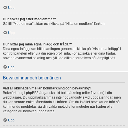
Upp
Hur söker jag efter medlemmar?
Gå till “Medlemmar”-sidan och klicka på “Hitta en medlem”-länken.
Upp
Hur hittar jag mina egna inlägg och trådar?
Dina egna inlägg kan hittas antingen genom att klicka på “Visa dina inlägg” i
kontrollpanelen eller via din egen profilsida. För att söka efter dina trådar,
använd avancerad sökning och fyll i de olika alternativen på lämpligt sätt.
Upp
Bevakningar och bokmärken
Vad är skillnaden mellan bokmärkning och bevakning?
Bokmärkning i phpBB3 är ganska likt bokmärkning (eller favoriter) i din
webbläsare. Du uppmärksammas inte nödvändigtvis vid uppdateringar, men
du kan senare enkelt återvända till tråden. Om du istället bevakar en tråd så
kommer du meddelas via din valda metod eller metoder när tråden eller
kategorin du bevakar uppdateras.
Upp