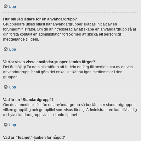
Upp
Hur blir jag ledare för en användargrupp?
Gruppledare utses oftast när användargrupper skapas initialt av en
forumadministratör. Om du är intresserad av att skapa en användargrupp så är
din första kontakt en administratör, försök med att skicka ett personligt
meddelande till dem.
Upp
Varför visas vissa användargrupper i andra färger?
Det är möjligt för administratören att tilldela en färg till medlemmar av en viss
användargrupp för att göra det enkelt att känna igen medlemmar i den
gruppen.
Upp
Vad är en “Standardgrupp”?
Om du är medlem i fler än en användargrupp så bestämmer standardgruppen
vilken gruppfärg och grupptitel som visas för dig. Administratören kan tillåta dig
att byta standardgrupp via din kontrollpanel.
Upp
Vad är “Teamet”-länken för något?