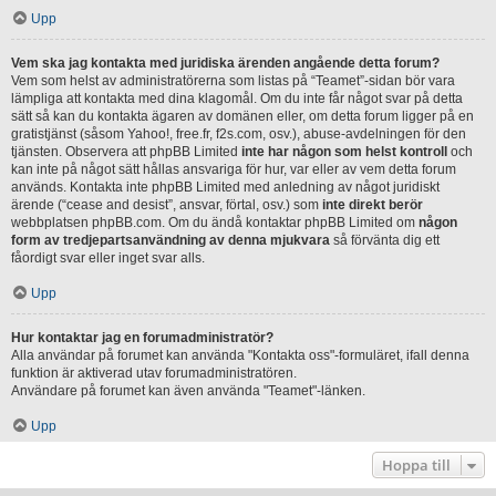
Upp
Vem ska jag kontakta med juridiska ärenden angående detta forum?
Vem som helst av administratörerna som listas på “Teamet”-sidan bör vara
lämpliga att kontakta med dina klagomål. Om du inte får något svar på detta
sätt så kan du kontakta ägaren av domänen eller, om detta forum ligger på en
gratistjänst (såsom Yahoo!, free.fr, f2s.com, osv.), abuse-avdelningen för den
tjänsten. Observera att phpBB Limited
inte har någon som helst kontroll
och
kan inte på något sätt hållas ansvariga för hur, var eller av vem detta forum
används. Kontakta inte phpBB Limited med anledning av något juridiskt
ärende (“cease and desist”, ansvar, förtal, osv.) som
inte direkt berör
webbplatsen phpBB.com. Om du ändå kontaktar phpBB Limited om
någon
form av tredjepartsanvändning av denna mjukvara
så förvänta dig ett
fåordigt svar eller inget svar alls.
Upp
Hur kontaktar jag en forumadministratör?
Alla användar på forumet kan använda "Kontakta oss"-formuläret, ifall denna
funktion är aktiverad utav forumadministratören.
Användare på forumet kan även använda "Teamet"-länken.
Upp
Hoppa till