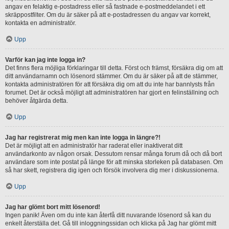
angav en felaktig e-postadress eller så fastnade e-postmeddelandet i ett
skräppostfilter. Om du är säker på att e-postadressen du angav var korrekt,
kontakta en administratör.
Upp
Varför kan jag inte logga in?
Det finns flera möjliga förklaringar till detta. Först och främst, försäkra dig om att
ditt användarnamn och lösenord stämmer. Om du är säker på att de stämmer,
kontakta administratören för att försäkra dig om att du inte har bannlysts från
forumet. Det är också möjligt att administratören har gjort en felinställning och
behöver åtgärda detta.
Upp
Jag har registrerat mig men kan inte logga in längre?!
Det är möjligt att en administratör har raderat eller inaktiverat ditt
användarkonto av någon orsak. Dessutom rensar många forum då och då bort
användare som inte postat på länge för att minska storleken på databasen. Om
så har skett, registrera dig igen och försök involvera dig mer i diskussionerna.
Upp
Jag har glömt bort mitt lösenord!
Ingen panik! Även om du inte kan återfå ditt nuvarande lösenord så kan du
enkelt återställa det. Gå till inloggningssidan och klicka på Jag har glömt mitt