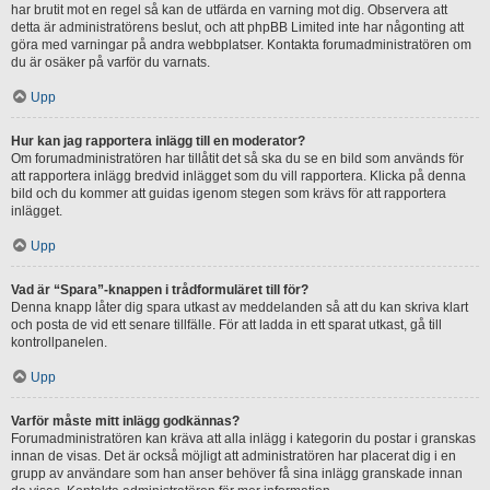
har brutit mot en regel så kan de utfärda en varning mot dig. Observera att
detta är administratörens beslut, och att phpBB Limited inte har någonting att
göra med varningar på andra webbplatser. Kontakta forumadministratören om
du är osäker på varför du varnats.
Upp
Hur kan jag rapportera inlägg till en moderator?
Om forumadministratören har tillåtit det så ska du se en bild som används för
att rapportera inlägg bredvid inlägget som du vill rapportera. Klicka på denna
bild och du kommer att guidas igenom stegen som krävs för att rapportera
inlägget.
Upp
Vad är “Spara”-knappen i trådformuläret till för?
Denna knapp låter dig spara utkast av meddelanden så att du kan skriva klart
och posta de vid ett senare tillfälle. För att ladda in ett sparat utkast, gå till
kontrollpanelen.
Upp
Varför måste mitt inlägg godkännas?
Forumadministratören kan kräva att alla inlägg i kategorin du postar i granskas
innan de visas. Det är också möjligt att administratören har placerat dig i en
grupp av användare som han anser behöver få sina inlägg granskade innan