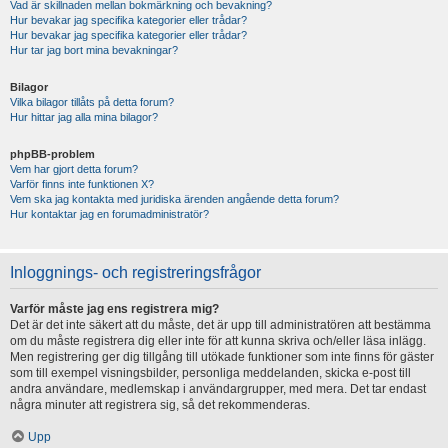
Vad är skillnaden mellan bokmärkning och bevakning?
Hur bevakar jag specifika kategorier eller trådar?
Hur bevakar jag specifika kategorier eller trådar?
Hur tar jag bort mina bevakningar?
Bilagor
Vilka bilagor tillåts på detta forum?
Hur hittar jag alla mina bilagor?
phpBB-problem
Vem har gjort detta forum?
Varför finns inte funktionen X?
Vem ska jag kontakta med juridiska ärenden angående detta forum?
Hur kontaktar jag en forumadministratör?
Inloggnings- och registreringsfrågor
Varför måste jag ens registrera mig?
Det är det inte säkert att du måste, det är upp till administratören att bestämma
om du måste registrera dig eller inte för att kunna skriva och/eller läsa inlägg.
Men registrering ger dig tillgång till utökade funktioner som inte finns för gäster
som till exempel visningsbilder, personliga meddelanden, skicka e-post till
andra användare, medlemskap i användargrupper, med mera. Det tar endast
några minuter att registrera sig, så det rekommenderas.
Upp