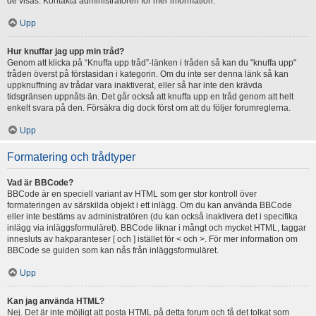
de visas. Kontakta administratören för mer information.
Upp
Hur knuffar jag upp min tråd?
Genom att klicka på “Knuffa upp tråd”-länken i tråden så kan du "knuffa upp"
tråden överst på förstasidan i kategorin. Om du inte ser denna länk så kan
uppknuffning av trådar vara inaktiverat, eller så har inte den krävda
tidsgränsen uppnåts än. Det går också att knuffa upp en tråd genom att helt
enkelt svara på den. Försäkra dig dock först om att du följer forumreglerna.
Upp
Formatering och trådtyper
Vad är BBCode?
BBCode är en speciell variant av HTML som ger stor kontroll över
formateringen av särskilda objekt i ett inlägg. Om du kan använda BBCode
eller inte bestäms av administratören (du kan också inaktivera det i specifika
inlägg via inläggsformuläret). BBCode liknar i mångt och mycket HTML, taggar
innesluts av hakparanteser [ och ] istället för < och >. För mer information om
BBCode se guiden som kan nås från inläggsformuläret.
Upp
Kan jag använda HTML?
Nej. Det är inte möjligt att posta HTML på detta forum och få det tolkat som