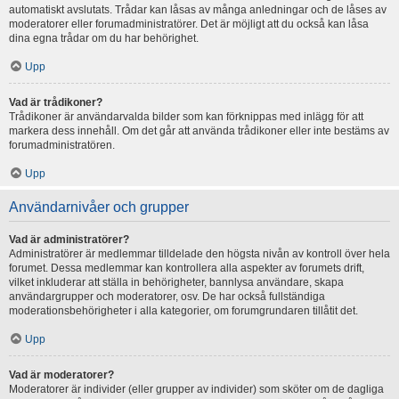
automatiskt avslutats. Trådar kan låsas av många anledningar och de låses av
moderatorer eller forumadministratörer. Det är möjligt att du också kan låsa
dina egna trådar om du har behörighet.
Upp
Vad är trådikoner?
Trådikoner är användarvalda bilder som kan förknippas med inlägg för att
markera dess innehåll. Om det går att använda trådikoner eller inte bestäms av
forumadministratören.
Upp
Användarnivåer och grupper
Vad är administratörer?
Administratörer är medlemmar tilldelade den högsta nivån av kontroll över hela
forumet. Dessa medlemmar kan kontrollera alla aspekter av forumets drift,
vilket inkluderar att ställa in behörigheter, bannlysa användare, skapa
användargrupper och moderatorer, osv. De har också fullständiga
moderationsbehörigheter i alla kategorier, om forumgrundaren tillåtit det.
Upp
Vad är moderatorer?
Moderatorer är individer (eller grupper av individer) som sköter om de dagliga