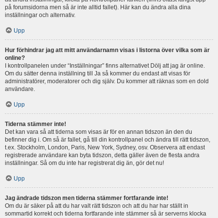
på forumsidorna men så är inte alltid fallet). Här kan du ändra alla dina
inställningar och alternativ.
Upp
Hur förhindrar jag att mitt användarnamn visas i listorna över vilka som är
online?
I kontrollpanelen under “Inställningar” finns alternativet Dölj att jag är online.
Om du sätter denna inställning till Ja så kommer du endast att visas för
administratörer, moderatorer och dig själv. Du kommer att räknas som en dold
användare.
Upp
Tiderna stämmer inte!
Det kan vara så att tiderna som visas är för en annan tidszon än den du
befinner dig i. Om så är fallet, gå till din kontrollpanel och ändra till rätt tidszon,
t.ex. Stockholm, London, Paris, New York, Sydney, osv. Observera att endast
registrerade användare kan byta tidszon, detta gäller även de flesta andra
inställningar. Så om du inte har registrerat dig än, gör det nu!
Upp
Jag ändrade tidszon men tiderna stämmer fortfarande inte!
Om du är säker på att du har valt rätt tidszon och att du har har ställt in
sommartid korrekt och tiderna fortfarande inte stämmer så är serverns klocka