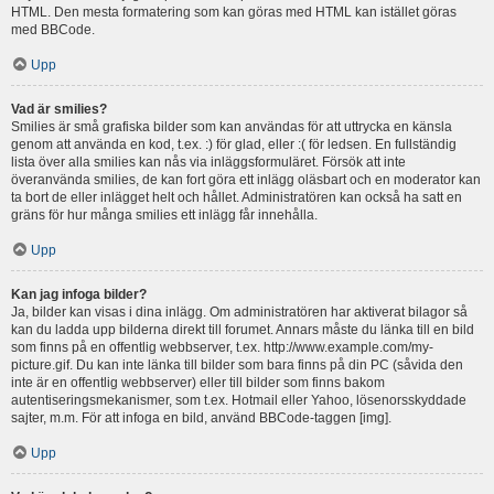
HTML. Den mesta formatering som kan göras med HTML kan istället göras
med BBCode.
Upp
Vad är smilies?
Smilies är små grafiska bilder som kan användas för att uttrycka en känsla
genom att använda en kod, t.ex. :) för glad, eller :( för ledsen. En fullständig
lista över alla smilies kan nås via inläggsformuläret. Försök att inte
överanvända smilies, de kan fort göra ett inlägg oläsbart och en moderator kan
ta bort de eller inlägget helt och hållet. Administratören kan också ha satt en
gräns för hur många smilies ett inlägg får innehålla.
Upp
Kan jag infoga bilder?
Ja, bilder kan visas i dina inlägg. Om administratören har aktiverat bilagor så
kan du ladda upp bilderna direkt till forumet. Annars måste du länka till en bild
som finns på en offentlig webbserver, t.ex. http://www.example.com/my-
picture.gif. Du kan inte länka till bilder som bara finns på din PC (såvida den
inte är en offentlig webbserver) eller till bilder som finns bakom
autentiseringsmekanismer, som t.ex. Hotmail eller Yahoo, lösenorsskyddade
sajter, m.m. För att infoga en bild, använd BBCode-taggen [img].
Upp