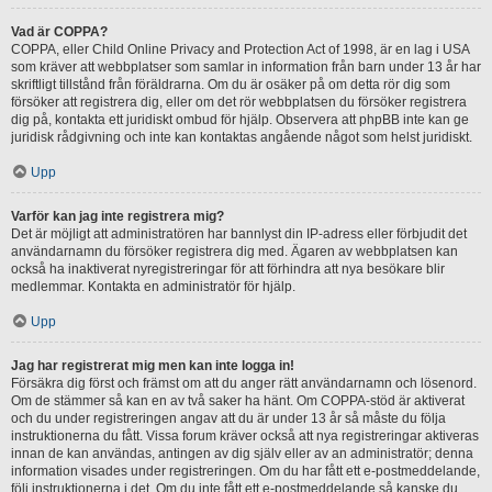
Vad är COPPA?
COPPA, eller Child Online Privacy and Protection Act of 1998, är en lag i USA
som kräver att webbplatser som samlar in information från barn under 13 år har
skriftligt tillstånd från föräldrarna. Om du är osäker på om detta rör dig som
försöker att registrera dig, eller om det rör webbplatsen du försöker registrera
dig på, kontakta ett juridiskt ombud för hjälp. Observera att phpBB inte kan ge
juridisk rådgivning och inte kan kontaktas angående något som helst juridiskt.
Upp
Varför kan jag inte registrera mig?
Det är möjligt att administratören har bannlyst din IP-adress eller förbjudit det
användarnamn du försöker registrera dig med. Ägaren av webbplatsen kan
också ha inaktiverat nyregistreringar för att förhindra att nya besökare blir
medlemmar. Kontakta en administratör för hjälp.
Upp
Jag har registrerat mig men kan inte logga in!
Försäkra dig först och främst om att du anger rätt användarnamn och lösenord.
Om de stämmer så kan en av två saker ha hänt. Om COPPA-stöd är aktiverat
och du under registreringen angav att du är under 13 år så måste du följa
instruktionerna du fått. Vissa forum kräver också att nya registreringar aktiveras
innan de kan användas, antingen av dig själv eller av an administratör; denna
information visades under registreringen. Om du har fått ett e-postmeddelande,
följ instruktionerna i det. Om du inte fått ett e-postmeddelande så kanske du