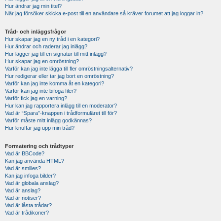
Hur ändrar jag min titel?
När jag försöker skicka e-post till en användare så kräver forumet att jag loggar in?
Tråd- och inläggsfrågor
Hur skapar jag en ny tråd i en kategori?
Hur ändrar och raderar jag inlägg?
Hur lägger jag till en signatur till mitt inlägg?
Hur skapar jag en omröstning?
Varför kan jag inte lägga till fler omröstningsalternativ?
Hur redigerar eller tar jag bort en omröstning?
Varför kan jag inte komma åt en kategori?
Varför kan jag inte bifoga filer?
Varför fick jag en varning?
Hur kan jag rapportera inlägg till en moderator?
Vad är “Spara”-knappen i trådformuläret till för?
Varför måste mitt inlägg godkännas?
Hur knuffar jag upp min tråd?
Formatering och trådtyper
Vad är BBCode?
Kan jag använda HTML?
Vad är smilies?
Kan jag infoga bilder?
Vad är globala anslag?
Vad är anslag?
Vad är notiser?
Vad är låsta trådar?
Vad är trådikoner?