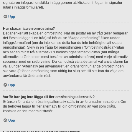
signaturen infogas i enskilda inlägg genom att klicka ur Infoga min signatur-
rutan i inläggsformuläret).
Upp
Hur skapar jag en omröstning?
Det är enkelt att skapa en omröstning. När du postar en ny tråd (eller redigerar
det första inlägget i en tråd) så bör du se “Skapa omröstning”-fliken under
inläggsformuläret (om du inte kan se detta har du inte behörighet att skapa
omröstningar). Skriv in en fråga för omröstningen i “Omröstningsfråga”-rutan
och sedan minst två alternativ i “Omröstningsalternativ”-rutan (hur många
alternativ du får ha som mest bestäms av administratören) med varje alternativ
separerat med en radbrytning. Du kan också välja det antal val användaren får
välja under “Alternativ per användare”, en gräns för hur länge omröstningen
ska vara (0 för en omröstning som aldrig tar slut) och till sist kan du välja om
användarna får ändra sin röst.
Upp
Varför kan jag inte lägga till fler omröstningsalternativ?
Gränsen för antal omröstningsalternativ ställs in av forumadministratören. Om
du behöver lägga till fler alternativ till din omröstning än vad som tillåts,
kontakta en forumadministratör.
Upp