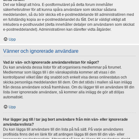
Det var tråkigt att höra. E-postformuläret på detta forum innehåller
säkerhetsrutiner för att kunna spåra användare som skickar sådana
meddelanden, så du bör skicka ett e-postmeddelande till administratören med
en fullständig kopia av e-postmeddelandet du fått. Det är väldigt viktigt att
inkludera e-posthuvudet (detta innehåller detaljer om användaren som skickat
e-postmeddelandet). Administratören kan därefter vidta åtgärder.
Upp
Vänner och ignorerade användare
Vad är vän- och ignorerade användarelistan för något?
Du kan använda dessa listor för att organisera medlemmar på forumet.
Medlemmar som läggs till i din vänskapslista kommer att visas i din
kontrollpanel vilket låter dig snabbt och enkelt visa deras onlinestatus och
skicka personliga meddelanden till dem. Om det stöds i mallen så kan inlägg
från dessa användare också framhävas. Om du lägger till en användare till din
lista över ignorerade användare, så kommer alla inlägg de gör att döljas
automatiskt.
Upp
Hur lägger jag till / tar jag bort användare från min vän- eller ignorerade
användareslista?
Du kan lägga till användare till din lista på två sätt. På varje användares
profilsida finns det en länk för att antingen lägga till dem till din vän- eller