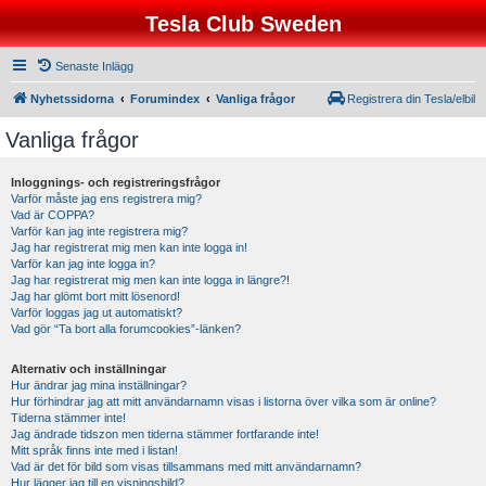
Tesla Club Sweden
Senaste Inlägg
Nyhetssidorna
Forumindex
Vanliga frågor
Registrera din Tesla/elbil
Vanliga frågor
Inloggnings- och registreringsfrågor
Varför måste jag ens registrera mig?
Vad är COPPA?
Varför kan jag inte registrera mig?
Jag har registrerat mig men kan inte logga in!
Varför kan jag inte logga in?
Jag har registrerat mig men kan inte logga in längre?!
Jag har glömt bort mitt lösenord!
Varför loggas jag ut automatiskt?
Vad gör “Ta bort alla forumcookies”-länken?
Alternativ och inställningar
Hur ändrar jag mina inställningar?
Hur förhindrar jag att mitt användarnamn visas i listorna över vilka som är online?
Tiderna stämmer inte!
Jag ändrade tidszon men tiderna stämmer fortfarande inte!
Mitt språk finns inte med i listan!
Vad är det för bild som visas tillsammans med mitt användarnamn?
Hur lägger jag till en visningsbild?