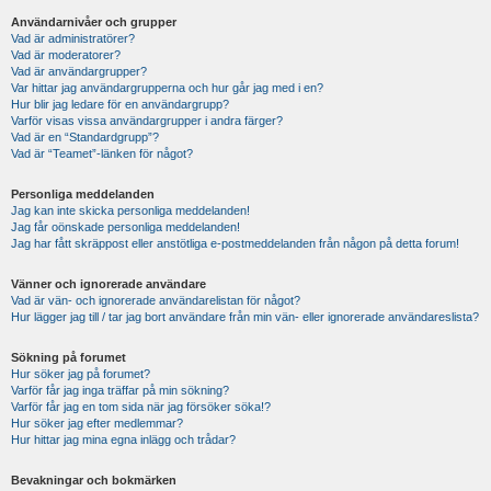
Användarnivåer och grupper
Vad är administratörer?
Vad är moderatorer?
Vad är användargrupper?
Var hittar jag användargrupperna och hur går jag med i en?
Hur blir jag ledare för en användargrupp?
Varför visas vissa användargrupper i andra färger?
Vad är en “Standardgrupp”?
Vad är “Teamet”-länken för något?
Personliga meddelanden
Jag kan inte skicka personliga meddelanden!
Jag får oönskade personliga meddelanden!
Jag har fått skräppost eller anstötliga e-postmeddelanden från någon på detta forum!
Vänner och ignorerade användare
Vad är vän- och ignorerade användarelistan för något?
Hur lägger jag till / tar jag bort användare från min vän- eller ignorerade användareslista?
Sökning på forumet
Hur söker jag på forumet?
Varför får jag inga träffar på min sökning?
Varför får jag en tom sida när jag försöker söka!?
Hur söker jag efter medlemmar?
Hur hittar jag mina egna inlägg och trådar?
Bevakningar och bokmärken