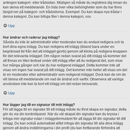
antingen kategori- eller trådsidan. Möjligen så måste du registrera dig innan du
kan skriva ett meddelande. En lista över vilka behörigheter som du har finns
längst ner på kategori- och trådsidorna. Exempel: Du kan skapa nya trådar i
denna kategori, Du kan bifoga filer i denna kategori, osv.
Upp
Hur ändrar och raderar jag inlägg?
Såvida du inte är administratör eller moderator kan du endast redigera och ta
bort dina egna inlägg. Du kan redigera ett inlägg (ibland bara under en
begränsad tid från det att inlägget gjorts) genom att klicka på redigera-knappen
för det relevanta inlägget. Om någon redan svarat på ditt inlägg så kommer det
att finnas en liten textrad under ditt inlägg efter att du redigerat det, som visar
hur många gånger och när du har redigerat inlägget. Detta kommer inte att
visas om ingen har svarat på ditt inlägg. Det kommer inte heller att visas om det
är en moderator eller administratör som redigerat inlägget. Dock kan de om de
vill lämna ett meddelande om vad de ändrat och varför. Observera att vanliga
användare inte kan ta bort ett inlägg om det redan besvarats.
Upp
Hur lägger jag till en signatur till mitt inlägg?
För att lägga till en signatur till ett inlägg måste du först skapa en signatur, detta
gör du via din kontrollpanel. När du väl skapat din signatur kan du kryssa i
Infoga min signatur-rutan i inläggsformuläret för att lägga till din signatur till ditt
inlägg. Du kan också automatiskt alltid infoga din signatur till alla dina inlägg
genom att ändra inställningarna i din profil (du kan fortfarande förhindra att