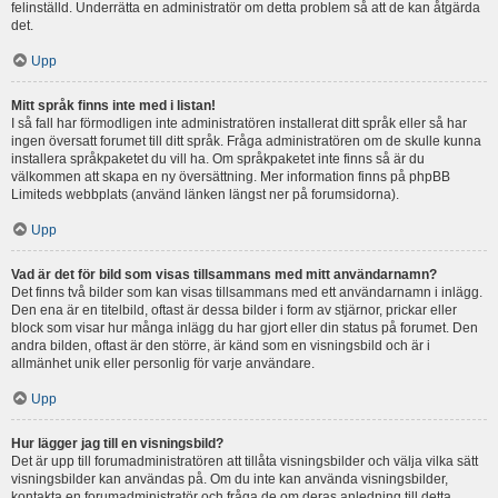
felinställd. Underrätta en administratör om detta problem så att de kan åtgärda
det.
Upp
Mitt språk finns inte med i listan!
I så fall har förmodligen inte administratören installerat ditt språk eller så har
ingen översatt forumet till ditt språk. Fråga administratören om de skulle kunna
installera språkpaketet du vill ha. Om språkpaketet inte finns så är du
välkommen att skapa en ny översättning. Mer information finns på phpBB
Limiteds webbplats (använd länken längst ner på forumsidorna).
Upp
Vad är det för bild som visas tillsammans med mitt användarnamn?
Det finns två bilder som kan visas tillsammans med ett användarnamn i inlägg.
Den ena är en titelbild, oftast är dessa bilder i form av stjärnor, prickar eller
block som visar hur många inlägg du har gjort eller din status på forumet. Den
andra bilden, oftast är den större, är känd som en visningsbild och är i
allmänhet unik eller personlig för varje användare.
Upp
Hur lägger jag till en visningsbild?
Det är upp till forumadministratören att tillåta visningsbilder och välja vilka sätt
visningsbilder kan användas på. Om du inte kan använda visningsbilder,
kontakta en forumadministratör och fråga de om deras anledning till detta.