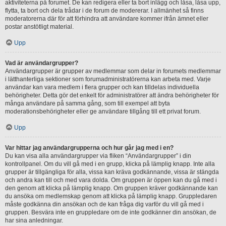
aktiviteterna på forumet. De kan redigera eller ta bort inlägg och låsa, låsa upp,
flytta, ta bort och dela trådar i de forum de modererar. I allmänhet så finns
moderatorerna där för att förhindra att användare kommer ifrån ämnet eller
postar anstötligt material.
Upp
Vad är användargrupper?
Användargrupper är grupper av medlemmar som delar in forumets medlemmar
i lätthanterliga sektioner som forumadministratörerna kan arbeta med. Varje
användar kan vara medlem i flera grupper och kan tilldelas individuella
behörigheter. Detta gör det enkelt för administratörer att ändra behörigheter för
många användare på samma gång, som till exempel att byta
moderationsbehörigheter eller ge användare tillgång till ett privat forum.
Upp
Var hittar jag användargrupperna och hur går jag med i en?
Du kan visa alla användargrupper via fliken “Användargrupper” i din
kontrollpanel. Om du vill gå med i en grupp, klicka på lämplig knapp. Inte alla
grupper är tillgängliga för alla, vissa kan kräva godkännande, vissa är stängda
och andra kan till och med vara dolda. Om gruppen är öppen kan du gå med i
den genom att klicka på lämplig knapp. Om gruppen kräver godkännande kan
du ansöka om medlemskap genom att klicka på lämplig knapp. Gruppledaren
måste godkänna din ansökan och de kan fråga dig varför du vill gå med i
gruppen. Besvära inte en gruppledare om de inte godkänner din ansökan, de
har sina anledningar.