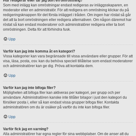
Hur redigerar eller tar jag bort en omröstning?
Som med inlägg kan omröstningar endast redigeras av inläggsskaparen, en
moderator eller en administratör. För att redigera en omröstning klickar du på
redigeringsknappen för det första inlägget i tråden. Om ingen har röstat så går
det att ta bort omröstningen eller redigera alternativen. Om någon däremot har
röstat så kan endast moderatorer och administratörer redigera eller ta bort
omröstningen. Detta för att förhindra fusk.
Upp
Varför kan jag inte komma åt en kategori?
Vissa kategorier kan vara begränsade till vissa användare eller grupper. För att
visa, läsa, posta, osv. kan du behöva speciell tillåtelse som endast moderatorer
och administratörer kan ge dig. Pröva att kontakta dem.
Upp
Varför kan jag inte bifoga filer?
Möjligheten att bifoga filer kan aktiveras per kategori, per grupp och per
användare. Administratören kanske inte tillåter bilagor i just den kategori du
försöker posta i, eller så kan endast vissa grupper bifoga filer. Kontakta
administratören om du är osäker på varför du inte kan bifoga filer.
Upp
Varför fick jag en varning?
Alla administratörer har egna regler för sina webbplatser. Om de anser att du