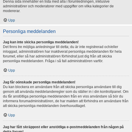
Denna sida innehåller en lista med alla i forumledningen, inklusive
administratörer och moderatorer med uppgifter om vilka kategorier de
modererar.
Upp
Personliga meddelanden
Jag kan inte skicka personliga meddelanden!
Det finns tre möjliga anledningar till detta; du är inte registrerad och/eller
inloggad, administratören har inaktiverat personliga meddelanden för hela
forumet, eller så har administratören förhindrat just dig från att skicka
personliga meddelanden. Fråga i så fall administratören varför.
Upp
Jag får oönskade personliga meddelanden!
Du kan blockera en användare från att skicka personliga användare till dig
genom att använda meddelanderegler som du ställer in i din kontrollpanel. Om
du får anstötliga personliga meddelanden från en viss användare så bör du
informera forumadministratören, de har makten att förhindra en användare från
att skicka personliga meddelanden överhuvudtaget.
Upp
Jag har fått skräppost eller anstötliga e-postmeddelanden från någon på
detta forum!