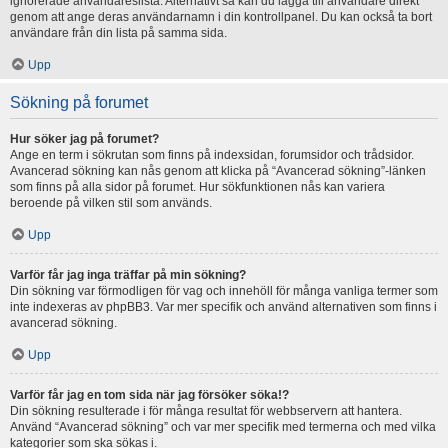
ignorerade användareslista. Alternativt så kan du lägga till användare direkt
genom att ange deras användarnamn i din kontrollpanel. Du kan också ta bort
användare från din lista på samma sida.
Upp
Sökning på forumet
Hur söker jag på forumet?
Ange en term i sökrutan som finns på indexsidan, forumsidor och trådsidor.
Avancerad sökning kan nås genom att klicka på “Avancerad sökning”-länken
som finns på alla sidor på forumet. Hur sökfunktionen nås kan variera
beroende på vilken stil som används.
Upp
Varför får jag inga träffar på min sökning?
Din sökning var förmodligen för vag och innehöll för många vanliga termer som
inte indexeras av phpBB3. Var mer specifik och använd alternativen som finns i
avancerad sökning.
Upp
Varför får jag en tom sida när jag försöker söka!?
Din sökning resulterade i för många resultat för webbservern att hantera.
Använd “Avancerad sökning” och var mer specifik med termerna och med vilka
kategorier som ska sökas i.