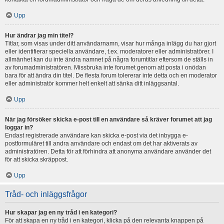
Upp
Hur ändrar jag min titel?
Titlar, som visas under ditt användarnamn, visar hur många inlägg du har gjort
eller identifierar speciella användare, t.ex. moderatorer eller administratörer. I
allmänhet kan du inte ändra namnet på några forumtitlar eftersom de ställs in
av forumadministratören. Missbruka inte forumet genom att posta i onödan
bara för att ändra din titel. De flesta forum tolererar inte detta och en moderator
eller administratör kommer helt enkelt att sänka ditt inläggsantal.
Upp
När jag försöker skicka e-post till en användare så kräver forumet att jag
loggar in?
Endast registrerade användare kan skicka e-post via det inbygga e-
postformuläret till andra användare och endast om det har aktiverats av
administratören. Detta för att förhindra att anonyma användare använder det
för att skicka skräppost.
Upp
Tråd- och inläggsfrågor
Hur skapar jag en ny tråd i en kategori?
För att skapa en ny tråd i en kategori, klicka på den relevanta knappen på