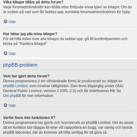
Vilka bilagor tillåts på detta forum?
Varje forumadministratör kan tillåta eller förbjuda vissa typer av bilagor. Om du
är osäker på vad som får laddas upp, kontakta forumadministratören för hjälp.
Upp
Hur hittar jag alla mina bilagor?
För att hitta listan över alla bilagor du laddat upp, gå till kontrollpanelen och
klicka på “Hantera bilagor”.
Upp
phpBB-problem
Vem har gjort detta forum?
Denna programvara (i sin oförändrade form) är producerad av, släppt av
phpBB Limited
, som innehar rättigheten. Den finns tillgänglig under GNU
General Public Licence, version 2 (GPL-2.0) och får distribueras fritt. Se
Om phpBB
för mer information.
Upp
Varför finns inte funktionen X?
Denna programvara har gjorts och licensierats av phpBB Limited. Om du anser
att en funktion bör läggas till eller vill rapportera en bugg, var vänlig och besök
phpBB Idécenter, där du kommer att hitta verktyg för att göra så.