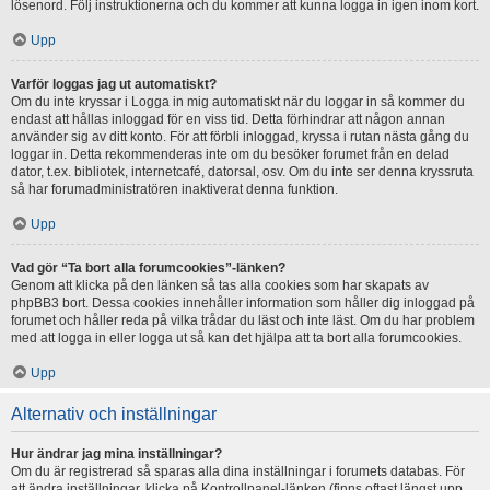
lösenord. Följ instruktionerna och du kommer att kunna logga in igen inom kort.
Upp
Varför loggas jag ut automatiskt?
Om du inte kryssar i Logga in mig automatiskt när du loggar in så kommer du
endast att hållas inloggad för en viss tid. Detta förhindrar att någon annan
använder sig av ditt konto. För att förbli inloggad, kryssa i rutan nästa gång du
loggar in. Detta rekommenderas inte om du besöker forumet från en delad
dator, t.ex. bibliotek, internetcafé, datorsal, osv. Om du inte ser denna kryssruta
så har forumadministratören inaktiverat denna funktion.
Upp
Vad gör “Ta bort alla forumcookies”-länken?
Genom att klicka på den länken så tas alla cookies som har skapats av
phpBB3 bort. Dessa cookies innehåller information som håller dig inloggad på
forumet och håller reda på vilka trådar du läst och inte läst. Om du har problem
med att logga in eller logga ut så kan det hjälpa att ta bort alla forumcookies.
Upp
Alternativ och inställningar
Hur ändrar jag mina inställningar?
Om du är registrerad så sparas alla dina inställningar i forumets databas. För
att ändra inställningar, klicka på Kontrollpanel-länken (finns oftast längst upp