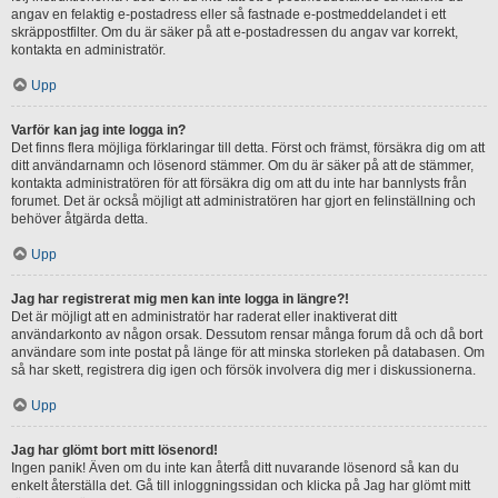
angav en felaktig e-postadress eller så fastnade e-postmeddelandet i ett
skräppostfilter. Om du är säker på att e-postadressen du angav var korrekt,
kontakta en administratör.
Upp
Varför kan jag inte logga in?
Det finns flera möjliga förklaringar till detta. Först och främst, försäkra dig om att
ditt användarnamn och lösenord stämmer. Om du är säker på att de stämmer,
kontakta administratören för att försäkra dig om att du inte har bannlysts från
forumet. Det är också möjligt att administratören har gjort en felinställning och
behöver åtgärda detta.
Upp
Jag har registrerat mig men kan inte logga in längre?!
Det är möjligt att en administratör har raderat eller inaktiverat ditt
användarkonto av någon orsak. Dessutom rensar många forum då och då bort
användare som inte postat på länge för att minska storleken på databasen. Om
så har skett, registrera dig igen och försök involvera dig mer i diskussionerna.
Upp
Jag har glömt bort mitt lösenord!
Ingen panik! Även om du inte kan återfå ditt nuvarande lösenord så kan du
enkelt återställa det. Gå till inloggningssidan och klicka på Jag har glömt mitt