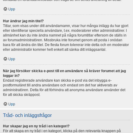
Upp
Hur ändrar jag min titel?
Titlar, som visas under ditt användarnamn, visar hur många inlägg du har gjort
eller identifierar speciella användare, t.ex. moderatorer eller administratörer. I
allmänhet kan du inte ändra namnet på några forumtitlar eftersom de ställs in
av forumadministratören. Missbruka inte forumet genom att posta i onödan
bara för att ändra din titel. De flesta forum tolererar inte detta och en moderator
eller administratör kommer helt enkelt att sänka ditt inläggsantal.
Upp
När jag försöker skicka e-post till en användare så kräver forumet att jag
loggar in?
Endast registrerade användare kan skicka e-post via det inbygga e-
postformuläret till andra användare och endast om det har aktiverats av
administratören. Detta för att förhindra att anonyma användare använder det
för att skicka skräppost.
Upp
Tråd- och inläggsfrågor
Hur skapar jag en ny tråd i en kategori?
För att skapa en ny tråd i en kategori, klicka på den relevanta knappen på