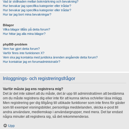
Vad är skillnaden mellan bokmärkning och bevakning?
Hur bevakar jag specifika kategorier eller trådar?
Hur bevakar jag specifika kategorier eller trådar?
Hur tar jag bort mina bevakningar?
Bilagor
Vilka bilagor tillåts på detta forum?
Hur hittar jag alla mina bilagor?
phpBB-problem
Vem har gjort detta forum?
Varför finns inte funktionen X?
Vem ska jag kontakta med juridiska ärenden angående detta forum?
Hur kontaktar jag en forumadministratör?
Inloggnings- och registreringsfrågor
Varför måste jag ens registrera mig?
Det är det inte säkert att du måste, det är upp till administratören att bestämma
om du måste registrera dig eller inte för att kunna skriva och/eller läsa inlägg.
Men registrering ger dig tillgång till utökade funktioner som inte finns för gäster
som till exempel visningsbilder, personliga meddelanden, skicka e-post till
andra användare, medlemskap i användargrupper, med mera. Det tar endast
några minuter att registrera sig, så det rekommenderas.
Upp