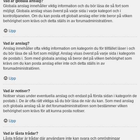
Vad är globala anslag?
Globala anslag innehåller viktig information och du bör läsa de så fort som
möjligt. Globala anslag visas överst på varje sida i varje kategori och i
kontrollpanelen. Om du kan posta ett globalt anslag eller inte beror på vilken
behörighet som krävs och detta ställs in av forumadministratören.
Upp
Vad är anslag?
Anslag innehåller ofta viktig information om kategorin du för tillfället läser i och
du bör läsa de så fort som möjligt. Anslag visas överst på varje sida i kategorin
de postats i. Som med globala anslag så beror det på vilken behörighet som
krävs om du kan posta anslag eller inte och detta ställs in av
forumadministratören.
Upp
Vad är notiser?
Notiser visas under eventuella anslag och endast på första sidan i kategorin de
postats i. De är ofta rätt viktiga så du bör läsa de när du kan. Som med anslag
och globala anslag så är det forumadministratören som bestämmer vilken
behörighet som krävs för att kunna posta notiser.
Upp
Vad är låsta trådar?
Låsta trådar är trådar där användare inte kan svara och omröstningar