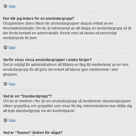
Upp
Hur blir jag ledare för en användargrupp?
Gruppledare utses oftast när användargrupper skapas initialt av en
forumadministratör. Om du är intresserad av att skapa en användargrupp så är
din första kontakt en administratör, försök med att skicka ett personligt
meddelande till dem.
Upp
Varför visas vissa användargrupper i andra färger?
Det är möjligt för administratören att tilldela en färg till medlemmar av en viss
användargrupp för att göra det enkelt att känna igen medlemmar i den
gruppen.
Upp
Vad är en “Standardgrupp”?
Om du är medlem i fler än en användargrupp så bestämmer standardgruppen
vilken gruppfärg och grupptitel som visas för dig. Administratören kan tillåta dig
att byta standardgrupp via din kontrollpanel.
Upp
Vad är “Teamet”-länken för något?