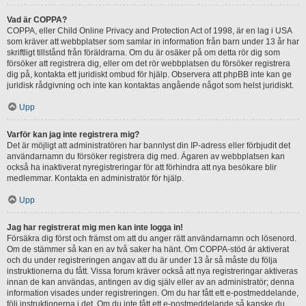
Vad är COPPA?
COPPA, eller Child Online Privacy and Protection Act of 1998, är en lag i USA
som kräver att webbplatser som samlar in information från barn under 13 år har
skriftligt tillstånd från föräldrarna. Om du är osäker på om detta rör dig som
försöker att registrera dig, eller om det rör webbplatsen du försöker registrera
dig på, kontakta ett juridiskt ombud för hjälp. Observera att phpBB inte kan ge
juridisk rådgivning och inte kan kontaktas angående något som helst juridiskt.
Upp
Varför kan jag inte registrera mig?
Det är möjligt att administratören har bannlyst din IP-adress eller förbjudit det
användarnamn du försöker registrera dig med. Ägaren av webbplatsen kan
också ha inaktiverat nyregistreringar för att förhindra att nya besökare blir
medlemmar. Kontakta en administratör för hjälp.
Upp
Jag har registrerat mig men kan inte logga in!
Försäkra dig först och främst om att du anger rätt användarnamn och lösenord.
Om de stämmer så kan en av två saker ha hänt. Om COPPA-stöd är aktiverat
och du under registreringen angav att du är under 13 år så måste du följa
instruktionerna du fått. Vissa forum kräver också att nya registreringar aktiveras
innan de kan användas, antingen av dig själv eller av an administratör; denna
information visades under registreringen. Om du har fått ett e-postmeddelande,
följ instruktionerna i det. Om du inte fått ett e-postmeddelande så kanske du