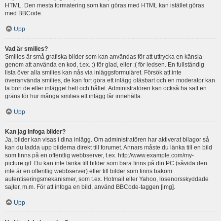
HTML. Den mesta formatering som kan göras med HTML kan istället göras
med BBCode.
Upp
Vad är smilies?
Smilies är små grafiska bilder som kan användas för att uttrycka en känsla
genom att använda en kod, t.ex. :) för glad, eller :( för ledsen. En fullständig
lista över alla smilies kan nås via inläggsformuläret. Försök att inte
överanvända smilies, de kan fort göra ett inlägg oläsbart och en moderator kan
ta bort de eller inlägget helt och hållet. Administratören kan också ha satt en
gräns för hur många smilies ett inlägg får innehålla.
Upp
Kan jag infoga bilder?
Ja, bilder kan visas i dina inlägg. Om administratören har aktiverat bilagor så
kan du ladda upp bilderna direkt till forumet. Annars måste du länka till en bild
som finns på en offentlig webbserver, t.ex. http://www.example.com/my-
picture.gif. Du kan inte länka till bilder som bara finns på din PC (såvida den
inte är en offentlig webbserver) eller till bilder som finns bakom
autentiseringsmekanismer, som t.ex. Hotmail eller Yahoo, lösenorsskyddade
sajter, m.m. För att infoga en bild, använd BBCode-taggen [img].
Upp