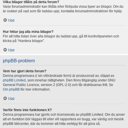
Vilka bilagor tillåts på detta forum?
Varje forumadministratör kan tillåta eller förbjuda vissa typer av bilagor. Om du
är osäker på vad som får laddas upp, kontakta forumadministratören för hjälp.
Upp
Hur hittar jag alla mina bilagor?
För att hitta listan över alla bilagor du laddat upp, gå till kontrollpanelen och
klicka på “Hantera bilagor”.
Upp
phpBB-problem
Vem har gjort detta forum?
Denna programvara (i sin oförändrade form) är producerad av, släppt av
phpBB Limited
, som innehar rättigheten. Den finns tillgänglig under GNU
General Public Licence, version 2 (GPL-2.0) och får distribueras fritt. Se
Om phpBB
för mer information.
Upp
Varför finns inte funktionen X?
Denna programvara har gjorts och licensierats av phpBB Limited. Om du anser
att en funktion bör läggas till eller vill rapportera en bugg, var vänlig och besök
phpBB Idécenter, där du kommer att hitta verktyg för att göra så.