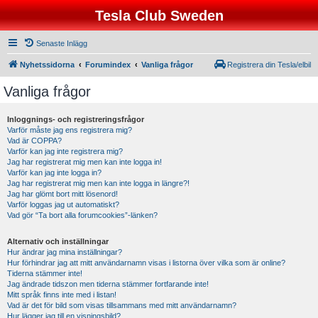
Tesla Club Sweden
Senaste Inlägg
Nyhetssidorna
Forumindex
Vanliga frågor
Registrera din Tesla/elbil
Vanliga frågor
Inloggnings- och registreringsfrågor
Varför måste jag ens registrera mig?
Vad är COPPA?
Varför kan jag inte registrera mig?
Jag har registrerat mig men kan inte logga in!
Varför kan jag inte logga in?
Jag har registrerat mig men kan inte logga in längre?!
Jag har glömt bort mitt lösenord!
Varför loggas jag ut automatiskt?
Vad gör “Ta bort alla forumcookies”-länken?
Alternativ och inställningar
Hur ändrar jag mina inställningar?
Hur förhindrar jag att mitt användarnamn visas i listorna över vilka som är online?
Tiderna stämmer inte!
Jag ändrade tidszon men tiderna stämmer fortfarande inte!
Mitt språk finns inte med i listan!
Vad är det för bild som visas tillsammans med mitt användarnamn?
Hur lägger jag till en visningsbild?