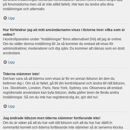
på forumsidorna men så är inte alltid fallet). Här kan du ändra alla dina
inställningar och alternativ.
Upp
Hur förhindrar jag att mitt användarnamn visas i listorna över vilka som är
online?
I kontrollpanelen under “Inställningar” finns alternativet Dölj att jag är online.
Om du sätter denna inställning till Ja så kommer du endast att visas för
administratörer, moderatorer och dig själv. Du kommer att räknas som en dold
användare.
Upp
Tiderna stämmer inte!
Det kan vara så att tiderna som visas är för en annan tidszon än den du
befinner dig i. Om så är fallet, gå till din kontrollpanel och ändra till rätt tidszon,
t.ex. Stockholm, London, Paris, New York, Sydney, osv. Observera att endast
registrerade användare kan byta tidszon, detta gäller även de flesta andra
inställningar. Så om du inte har registrerat dig än, gör det nu!
Upp
Jag ändrade tidszon men tiderna stämmer fortfarande inte!
Om du är säker på att du har valt rätt tidszon och att du har har ställt in
sommartid korrekt och tiderna fortfarande inte stämmer så är serverns klocka