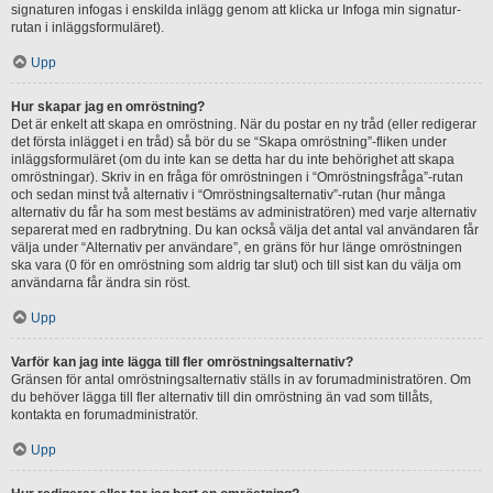
signaturen infogas i enskilda inlägg genom att klicka ur Infoga min signatur-
rutan i inläggsformuläret).
Upp
Hur skapar jag en omröstning?
Det är enkelt att skapa en omröstning. När du postar en ny tråd (eller redigerar
det första inlägget i en tråd) så bör du se “Skapa omröstning”-fliken under
inläggsformuläret (om du inte kan se detta har du inte behörighet att skapa
omröstningar). Skriv in en fråga för omröstningen i “Omröstningsfråga”-rutan
och sedan minst två alternativ i “Omröstningsalternativ”-rutan (hur många
alternativ du får ha som mest bestäms av administratören) med varje alternativ
separerat med en radbrytning. Du kan också välja det antal val användaren får
välja under “Alternativ per användare”, en gräns för hur länge omröstningen
ska vara (0 för en omröstning som aldrig tar slut) och till sist kan du välja om
användarna får ändra sin röst.
Upp
Varför kan jag inte lägga till fler omröstningsalternativ?
Gränsen för antal omröstningsalternativ ställs in av forumadministratören. Om
du behöver lägga till fler alternativ till din omröstning än vad som tillåts,
kontakta en forumadministratör.
Upp