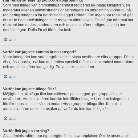
Hur redigerar eller tar jag bort en omröstning?
Som med inlägg kan omröstningar endast redigeras av inläggsskaparen, en
moderator eller en administratör. För att redigera en omröstning klickar du på
redigeringsknappen för det första inlägget i tråden. Om ingen har röstat så går
det att ta bort omröstningen eller redigera alternativen. Om någon däremot har
röstat så kan endast moderatorer och administratörer redigera eller ta bort
omröstningen. Detta för att förhindra fusk.
Upp
Varför kan jag inte komma åt en kategori?
Vissa kategorier kan vara begränsade till vissa användare eller grupper. För att
visa, läsa, posta, osv. kan du behöva speciell tillåtelse som endast moderatorer
och administratörer kan ge dig. Pröva att kontakta dem.
Upp
Varför kan jag inte bifoga filer?
Möjligheten att bifoga filer kan aktiveras per kategori, per grupp och per
användare. Administratören kanske inte tillåter bilagor i just den kategori du
försöker posta i, eller så kan endast vissa grupper bifoga filer. Kontakta
administratören om du är osäker på varför du inte kan bifoga filer.
Upp
Varför fick jag en varning?
Alla administratörer har egna regler för sina webbplatser. Om de anser att du