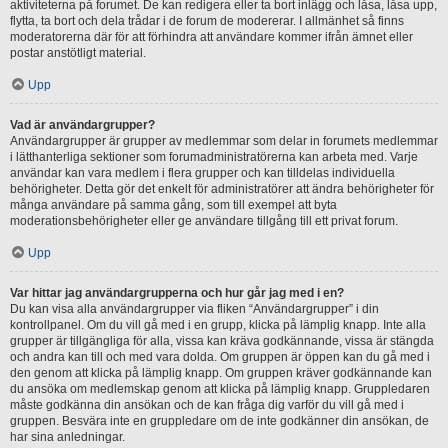
aktiviteterna på forumet. De kan redigera eller ta bort inlägg och låsa, låsa upp,
flytta, ta bort och dela trådar i de forum de modererar. I allmänhet så finns
moderatorerna där för att förhindra att användare kommer ifrån ämnet eller
postar anstötligt material.
Upp
Vad är användargrupper?
Användargrupper är grupper av medlemmar som delar in forumets medlemmar
i lätthanterliga sektioner som forumadministratörerna kan arbeta med. Varje
användar kan vara medlem i flera grupper och kan tilldelas individuella
behörigheter. Detta gör det enkelt för administratörer att ändra behörigheter för
många användare på samma gång, som till exempel att byta
moderationsbehörigheter eller ge användare tillgång till ett privat forum.
Upp
Var hittar jag användargrupperna och hur går jag med i en?
Du kan visa alla användargrupper via fliken “Användargrupper” i din
kontrollpanel. Om du vill gå med i en grupp, klicka på lämplig knapp. Inte alla
grupper är tillgängliga för alla, vissa kan kräva godkännande, vissa är stängda
och andra kan till och med vara dolda. Om gruppen är öppen kan du gå med i
den genom att klicka på lämplig knapp. Om gruppen kräver godkännande kan
du ansöka om medlemskap genom att klicka på lämplig knapp. Gruppledaren
måste godkänna din ansökan och de kan fråga dig varför du vill gå med i
gruppen. Besvära inte en gruppledare om de inte godkänner din ansökan, de
har sina anledningar.