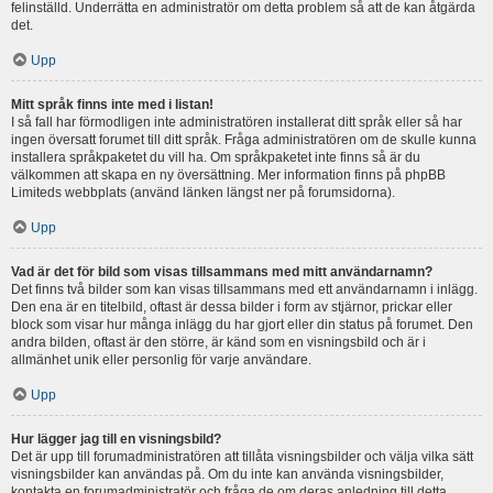
felinställd. Underrätta en administratör om detta problem så att de kan åtgärda
det.
Upp
Mitt språk finns inte med i listan!
I så fall har förmodligen inte administratören installerat ditt språk eller så har
ingen översatt forumet till ditt språk. Fråga administratören om de skulle kunna
installera språkpaketet du vill ha. Om språkpaketet inte finns så är du
välkommen att skapa en ny översättning. Mer information finns på phpBB
Limiteds webbplats (använd länken längst ner på forumsidorna).
Upp
Vad är det för bild som visas tillsammans med mitt användarnamn?
Det finns två bilder som kan visas tillsammans med ett användarnamn i inlägg.
Den ena är en titelbild, oftast är dessa bilder i form av stjärnor, prickar eller
block som visar hur många inlägg du har gjort eller din status på forumet. Den
andra bilden, oftast är den större, är känd som en visningsbild och är i
allmänhet unik eller personlig för varje användare.
Upp
Hur lägger jag till en visningsbild?
Det är upp till forumadministratören att tillåta visningsbilder och välja vilka sätt
visningsbilder kan användas på. Om du inte kan använda visningsbilder,
kontakta en forumadministratör och fråga de om deras anledning till detta.