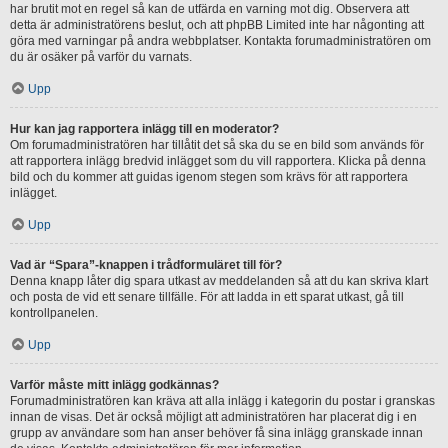
har brutit mot en regel så kan de utfärda en varning mot dig. Observera att
detta är administratörens beslut, och att phpBB Limited inte har någonting att
göra med varningar på andra webbplatser. Kontakta forumadministratören om
du är osäker på varför du varnats.
Upp
Hur kan jag rapportera inlägg till en moderator?
Om forumadministratören har tillåtit det så ska du se en bild som används för
att rapportera inlägg bredvid inlägget som du vill rapportera. Klicka på denna
bild och du kommer att guidas igenom stegen som krävs för att rapportera
inlägget.
Upp
Vad är “Spara”-knappen i trådformuläret till för?
Denna knapp låter dig spara utkast av meddelanden så att du kan skriva klart
och posta de vid ett senare tillfälle. För att ladda in ett sparat utkast, gå till
kontrollpanelen.
Upp
Varför måste mitt inlägg godkännas?
Forumadministratören kan kräva att alla inlägg i kategorin du postar i granskas
innan de visas. Det är också möjligt att administratören har placerat dig i en
grupp av användare som han anser behöver få sina inlägg granskade innan