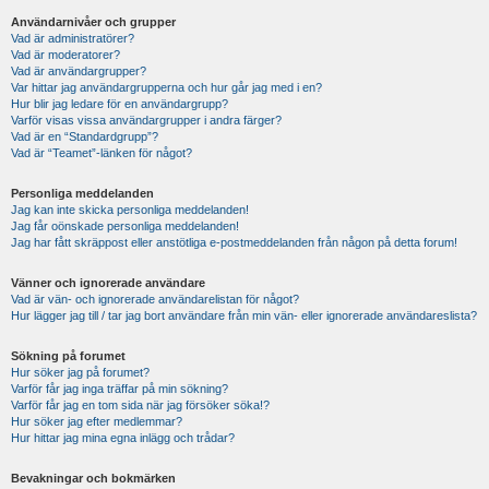
Användarnivåer och grupper
Vad är administratörer?
Vad är moderatorer?
Vad är användargrupper?
Var hittar jag användargrupperna och hur går jag med i en?
Hur blir jag ledare för en användargrupp?
Varför visas vissa användargrupper i andra färger?
Vad är en “Standardgrupp”?
Vad är “Teamet”-länken för något?
Personliga meddelanden
Jag kan inte skicka personliga meddelanden!
Jag får oönskade personliga meddelanden!
Jag har fått skräppost eller anstötliga e-postmeddelanden från någon på detta forum!
Vänner och ignorerade användare
Vad är vän- och ignorerade användarelistan för något?
Hur lägger jag till / tar jag bort användare från min vän- eller ignorerade användareslista?
Sökning på forumet
Hur söker jag på forumet?
Varför får jag inga träffar på min sökning?
Varför får jag en tom sida när jag försöker söka!?
Hur söker jag efter medlemmar?
Hur hittar jag mina egna inlägg och trådar?
Bevakningar och bokmärken