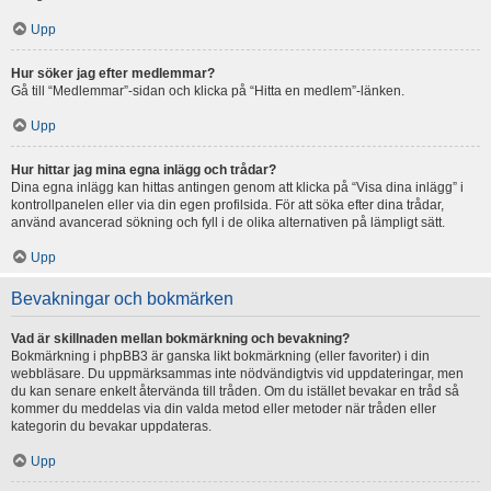
Upp
Hur söker jag efter medlemmar?
Gå till “Medlemmar”-sidan och klicka på “Hitta en medlem”-länken.
Upp
Hur hittar jag mina egna inlägg och trådar?
Dina egna inlägg kan hittas antingen genom att klicka på “Visa dina inlägg” i
kontrollpanelen eller via din egen profilsida. För att söka efter dina trådar,
använd avancerad sökning och fyll i de olika alternativen på lämpligt sätt.
Upp
Bevakningar och bokmärken
Vad är skillnaden mellan bokmärkning och bevakning?
Bokmärkning i phpBB3 är ganska likt bokmärkning (eller favoriter) i din
webbläsare. Du uppmärksammas inte nödvändigtvis vid uppdateringar, men
du kan senare enkelt återvända till tråden. Om du istället bevakar en tråd så
kommer du meddelas via din valda metod eller metoder när tråden eller
kategorin du bevakar uppdateras.
Upp