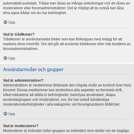
automatiskt avslutats. Trådar kan låsas av många anledningar och de låses av
moderatorer eller forumadministratörer. Det är möjligt att du också kan låsa
dina egna trådar om du har behörighet.
Upp
Vad är trådikoner?
Trådikoner är användarvalda bilder som kan förknippas med inlägg för att
markera dess innehåll. Om det går att använda trådikoner eller inte bestäms av
forumadministratören.
Upp
Användarnivåer och grupper
Vad är administratörer?
Administratörer är medlemmar tilldelade den högsta nivån av kontroll över hela
forumet. Dessa medlemmar kan kontrollera alla aspekter av forumets drift,
vilket inkluderar att ställa in behörigheter, bannlysa användare, skapa
användargrupper och moderatorer, osv. De har också fullständiga
moderationsbehörigheter i alla kategorier, om forumgrundaren tillåtit det.
Upp
Vad är moderatorer?
Moderatorer är individer (eller grupper av individer) som sköter om de dagliga