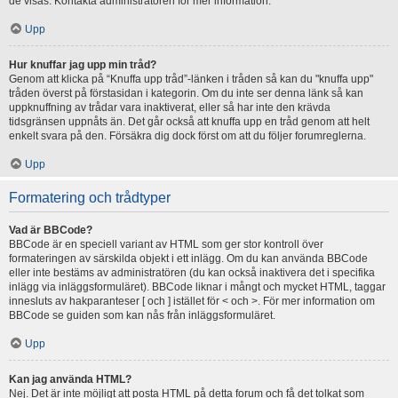
de visas. Kontakta administratören för mer information.
Upp
Hur knuffar jag upp min tråd?
Genom att klicka på “Knuffa upp tråd”-länken i tråden så kan du "knuffa upp"
tråden överst på förstasidan i kategorin. Om du inte ser denna länk så kan
uppknuffning av trådar vara inaktiverat, eller så har inte den krävda
tidsgränsen uppnåts än. Det går också att knuffa upp en tråd genom att helt
enkelt svara på den. Försäkra dig dock först om att du följer forumreglerna.
Upp
Formatering och trådtyper
Vad är BBCode?
BBCode är en speciell variant av HTML som ger stor kontroll över
formateringen av särskilda objekt i ett inlägg. Om du kan använda BBCode
eller inte bestäms av administratören (du kan också inaktivera det i specifika
inlägg via inläggsformuläret). BBCode liknar i mångt och mycket HTML, taggar
innesluts av hakparanteser [ och ] istället för < och >. För mer information om
BBCode se guiden som kan nås från inläggsformuläret.
Upp
Kan jag använda HTML?
Nej. Det är inte möjligt att posta HTML på detta forum och få det tolkat som