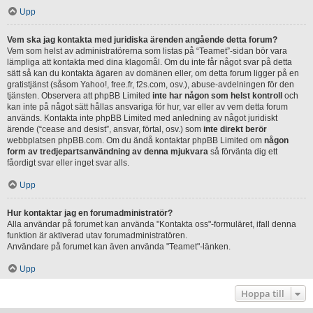
Upp
Vem ska jag kontakta med juridiska ärenden angående detta forum?
Vem som helst av administratörerna som listas på “Teamet”-sidan bör vara
lämpliga att kontakta med dina klagomål. Om du inte får något svar på detta
sätt så kan du kontakta ägaren av domänen eller, om detta forum ligger på en
gratistjänst (såsom Yahoo!, free.fr, f2s.com, osv.), abuse-avdelningen för den
tjänsten. Observera att phpBB Limited
inte har någon som helst kontroll
och
kan inte på något sätt hållas ansvariga för hur, var eller av vem detta forum
används. Kontakta inte phpBB Limited med anledning av något juridiskt
ärende (“cease and desist”, ansvar, förtal, osv.) som
inte direkt berör
webbplatsen phpBB.com. Om du ändå kontaktar phpBB Limited om
någon
form av tredjepartsanvändning av denna mjukvara
så förvänta dig ett
fåordigt svar eller inget svar alls.
Upp
Hur kontaktar jag en forumadministratör?
Alla användar på forumet kan använda "Kontakta oss"-formuläret, ifall denna
funktion är aktiverad utav forumadministratören.
Användare på forumet kan även använda "Teamet"-länken.
Upp
Hoppa till