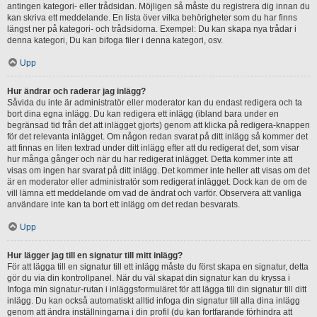
antingen kategori- eller trådsidan. Möjligen så måste du registrera dig innan du
kan skriva ett meddelande. En lista över vilka behörigheter som du har finns
längst ner på kategori- och trådsidorna. Exempel: Du kan skapa nya trådar i
denna kategori, Du kan bifoga filer i denna kategori, osv.
Upp
Hur ändrar och raderar jag inlägg?
Såvida du inte är administratör eller moderator kan du endast redigera och ta
bort dina egna inlägg. Du kan redigera ett inlägg (ibland bara under en
begränsad tid från det att inlägget gjorts) genom att klicka på redigera-knappen
för det relevanta inlägget. Om någon redan svarat på ditt inlägg så kommer det
att finnas en liten textrad under ditt inlägg efter att du redigerat det, som visar
hur många gånger och när du har redigerat inlägget. Detta kommer inte att
visas om ingen har svarat på ditt inlägg. Det kommer inte heller att visas om det
är en moderator eller administratör som redigerat inlägget. Dock kan de om de
vill lämna ett meddelande om vad de ändrat och varför. Observera att vanliga
användare inte kan ta bort ett inlägg om det redan besvarats.
Upp
Hur lägger jag till en signatur till mitt inlägg?
För att lägga till en signatur till ett inlägg måste du först skapa en signatur, detta
gör du via din kontrollpanel. När du väl skapat din signatur kan du kryssa i
Infoga min signatur-rutan i inläggsformuläret för att lägga till din signatur till ditt
inlägg. Du kan också automatiskt alltid infoga din signatur till alla dina inlägg
genom att ändra inställningarna i din profil (du kan fortfarande förhindra att