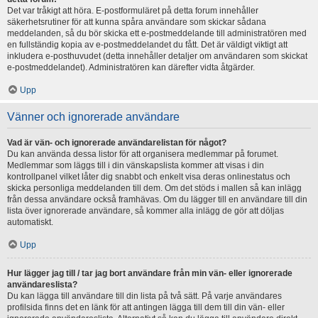
Det var tråkigt att höra. E-postformuläret på detta forum innehåller
säkerhetsrutiner för att kunna spåra användare som skickar sådana
meddelanden, så du bör skicka ett e-postmeddelande till administratören med
en fullständig kopia av e-postmeddelandet du fått. Det är väldigt viktigt att
inkludera e-posthuvudet (detta innehåller detaljer om användaren som skickat
e-postmeddelandet). Administratören kan därefter vidta åtgärder.
Upp
Vänner och ignorerade användare
Vad är vän- och ignorerade användarelistan för något?
Du kan använda dessa listor för att organisera medlemmar på forumet.
Medlemmar som läggs till i din vänskapslista kommer att visas i din
kontrollpanel vilket låter dig snabbt och enkelt visa deras onlinestatus och
skicka personliga meddelanden till dem. Om det stöds i mallen så kan inlägg
från dessa användare också framhävas. Om du lägger till en användare till din
lista över ignorerade användare, så kommer alla inlägg de gör att döljas
automatiskt.
Upp
Hur lägger jag till / tar jag bort användare från min vän- eller ignorerade
användareslista?
Du kan lägga till användare till din lista på två sätt. På varje användares
profilsida finns det en länk för att antingen lägga till dem till din vän- eller