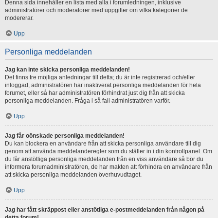
Denna sida innehåller en lista med alla i forumledningen, inklusive
administratörer och moderatorer med uppgifter om vilka kategorier de
modererar.
Upp
Personliga meddelanden
Jag kan inte skicka personliga meddelanden!
Det finns tre möjliga anledningar till detta; du är inte registrerad och/eller
inloggad, administratören har inaktiverat personliga meddelanden för hela
forumet, eller så har administratören förhindrat just dig från att skicka
personliga meddelanden. Fråga i så fall administratören varför.
Upp
Jag får oönskade personliga meddelanden!
Du kan blockera en användare från att skicka personliga användare till dig
genom att använda meddelanderegler som du ställer in i din kontrollpanel. Om
du får anstötliga personliga meddelanden från en viss användare så bör du
informera forumadministratören, de har makten att förhindra en användare från
att skicka personliga meddelanden överhuvudtaget.
Upp
Jag har fått skräppost eller anstötliga e-postmeddelanden från någon på
detta forum!