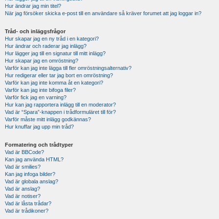
Hur ändrar jag min titel?
När jag försöker skicka e-post till en användare så kräver forumet att jag loggar in?
Tråd- och inläggsfrågor
Hur skapar jag en ny tråd i en kategori?
Hur ändrar och raderar jag inlägg?
Hur lägger jag till en signatur till mitt inlägg?
Hur skapar jag en omröstning?
Varför kan jag inte lägga till fler omröstningsalternativ?
Hur redigerar eller tar jag bort en omröstning?
Varför kan jag inte komma åt en kategori?
Varför kan jag inte bifoga filer?
Varför fick jag en varning?
Hur kan jag rapportera inlägg till en moderator?
Vad är “Spara”-knappen i trådformuläret till för?
Varför måste mitt inlägg godkännas?
Hur knuffar jag upp min tråd?
Formatering och trådtyper
Vad är BBCode?
Kan jag använda HTML?
Vad är smilies?
Kan jag infoga bilder?
Vad är globala anslag?
Vad är anslag?
Vad är notiser?
Vad är låsta trådar?
Vad är trådikoner?