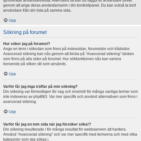
ignorerade användareslista. Alternativt så kan du lägga till användare direkt
genom att ange deras användarnamn i din kontrollpanel. Du kan också ta bort
användare från din lista på samma sida.
Upp
Sökning på forumet
Hur söker jag på forumet?
Ange en term i sökrutan som finns på indexsidan, forumsidor och trådsidor.
Avancerad sökning kan nås genom att klicka på “Avancerad sökning”-länken
som finns på alla sidor på forumet. Hur sökfunktionen nås kan variera
beroende på vilken stil som används.
Upp
Varför får jag inga träffar på min sökning?
Din sökning var förmodligen för vag och innehöll för många vanliga termer som
inte indexeras av phpBB3. Var mer specifik och använd alternativen som finns i
avancerad sökning.
Upp
Varför får jag en tom sida när jag försöker söka!?
Din sökning resulterade i för många resultat för webbservern att hantera.
Använd “Avancerad sökning” och var mer specifik med termerna och med vilka
kategorier som ska sökas i.