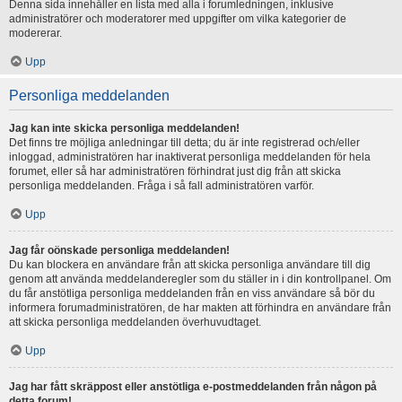
Denna sida innehåller en lista med alla i forumledningen, inklusive
administratörer och moderatorer med uppgifter om vilka kategorier de
modererar.
Upp
Personliga meddelanden
Jag kan inte skicka personliga meddelanden!
Det finns tre möjliga anledningar till detta; du är inte registrerad och/eller
inloggad, administratören har inaktiverat personliga meddelanden för hela
forumet, eller så har administratören förhindrat just dig från att skicka
personliga meddelanden. Fråga i så fall administratören varför.
Upp
Jag får oönskade personliga meddelanden!
Du kan blockera en användare från att skicka personliga användare till dig
genom att använda meddelanderegler som du ställer in i din kontrollpanel. Om
du får anstötliga personliga meddelanden från en viss användare så bör du
informera forumadministratören, de har makten att förhindra en användare från
att skicka personliga meddelanden överhuvudtaget.
Upp
Jag har fått skräppost eller anstötliga e-postmeddelanden från någon på
detta forum!