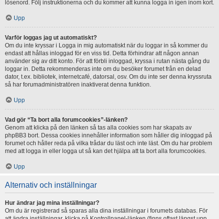
lösenord. Följ instruktionerna och du kommer att kunna logga in igen inom kort.
Upp
Varför loggas jag ut automatiskt?
Om du inte kryssar i Logga in mig automatiskt när du loggar in så kommer du
endast att hållas inloggad för en viss tid. Detta förhindrar att någon annan
använder sig av ditt konto. För att förbli inloggad, kryssa i rutan nästa gång du
loggar in. Detta rekommenderas inte om du besöker forumet från en delad
dator, t.ex. bibliotek, internetcafé, datorsal, osv. Om du inte ser denna kryssruta
så har forumadministratören inaktiverat denna funktion.
Upp
Vad gör “Ta bort alla forumcookies”-länken?
Genom att klicka på den länken så tas alla cookies som har skapats av
phpBB3 bort. Dessa cookies innehåller information som håller dig inloggad på
forumet och håller reda på vilka trådar du läst och inte läst. Om du har problem
med att logga in eller logga ut så kan det hjälpa att ta bort alla forumcookies.
Upp
Alternativ och inställningar
Hur ändrar jag mina inställningar?
Om du är registrerad så sparas alla dina inställningar i forumets databas. För
att ändra inställningar, klicka på Kontrollpanel-länken (finns oftast längst upp