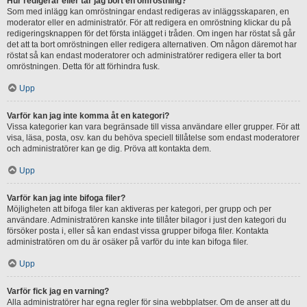
Hur redigerar eller tar jag bort en omröstning?
Som med inlägg kan omröstningar endast redigeras av inläggsskaparen, en
moderator eller en administratör. För att redigera en omröstning klickar du på
redigeringsknappen för det första inlägget i tråden. Om ingen har röstat så går
det att ta bort omröstningen eller redigera alternativen. Om någon däremot har
röstat så kan endast moderatorer och administratörer redigera eller ta bort
omröstningen. Detta för att förhindra fusk.
Upp
Varför kan jag inte komma åt en kategori?
Vissa kategorier kan vara begränsade till vissa användare eller grupper. För att
visa, läsa, posta, osv. kan du behöva speciell tillåtelse som endast moderatorer
och administratörer kan ge dig. Pröva att kontakta dem.
Upp
Varför kan jag inte bifoga filer?
Möjligheten att bifoga filer kan aktiveras per kategori, per grupp och per
användare. Administratören kanske inte tillåter bilagor i just den kategori du
försöker posta i, eller så kan endast vissa grupper bifoga filer. Kontakta
administratören om du är osäker på varför du inte kan bifoga filer.
Upp
Varför fick jag en varning?
Alla administratörer har egna regler för sina webbplatser. Om de anser att du