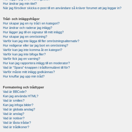
Hur ändrar jag min titel?
När jag försöker skicka e-post till en användare så kräver forumet att jag loggar in?
Tråd- och inläggsfrågor
Hur skapar jag en ny tråd i en kategori?
Hur ändrar och raderar jag inlägg?
Hur lägger jag till en signatur till mitt inlägg?
Hur skapar jag en omröstning?
Varför kan jag inte lägga till fler omröstningsalternativ?
Hur redigerar eller tar jag bort en omröstning?
Varför kan jag inte komma åt en kategori?
Varför kan jag inte bifoga filer?
Varför fick jag en varning?
Hur kan jag rapportera inlägg till en moderator?
Vad är “Spara”-knappen i trådformuläret till för?
Varför måste mitt inlägg godkännas?
Hur knuffar jag upp min tråd?
Formatering och trådtyper
Vad är BBCode?
Kan jag använda HTML?
Vad är smilies?
Kan jag infoga bilder?
Vad är globala anslag?
Vad är anslag?
Vad är notiser?
Vad är låsta trådar?
Vad är trådikoner?