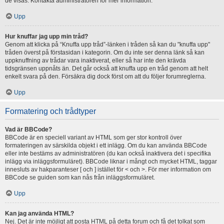
de visas. Kontakta administratören för mer information.
Upp
Hur knuffar jag upp min tråd?
Genom att klicka på “Knuffa upp tråd”-länken i tråden så kan du "knuffa upp"
tråden överst på förstasidan i kategorin. Om du inte ser denna länk så kan
uppknuffning av trådar vara inaktiverat, eller så har inte den krävda
tidsgränsen uppnåts än. Det går också att knuffa upp en tråd genom att helt
enkelt svara på den. Försäkra dig dock först om att du följer forumreglerna.
Upp
Formatering och trådtyper
Vad är BBCode?
BBCode är en speciell variant av HTML som ger stor kontroll över
formateringen av särskilda objekt i ett inlägg. Om du kan använda BBCode
eller inte bestäms av administratören (du kan också inaktivera det i specifika
inlägg via inläggsformuläret). BBCode liknar i mångt och mycket HTML, taggar
innesluts av hakparanteser [ och ] istället för < och >. För mer information om
BBCode se guiden som kan nås från inläggsformuläret.
Upp
Kan jag använda HTML?
Nej. Det är inte möjligt att posta HTML på detta forum och få det tolkat som