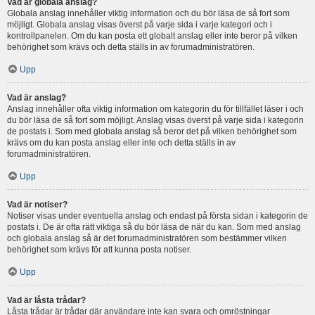
Vad är globala anslag?
Globala anslag innehåller viktig information och du bör läsa de så fort som
möjligt. Globala anslag visas överst på varje sida i varje kategori och i
kontrollpanelen. Om du kan posta ett globalt anslag eller inte beror på vilken
behörighet som krävs och detta ställs in av forumadministratören.
Upp
Vad är anslag?
Anslag innehåller ofta viktig information om kategorin du för tillfället läser i och
du bör läsa de så fort som möjligt. Anslag visas överst på varje sida i kategorin
de postats i. Som med globala anslag så beror det på vilken behörighet som
krävs om du kan posta anslag eller inte och detta ställs in av
forumadministratören.
Upp
Vad är notiser?
Notiser visas under eventuella anslag och endast på första sidan i kategorin de
postats i. De är ofta rätt viktiga så du bör läsa de när du kan. Som med anslag
och globala anslag så är det forumadministratören som bestämmer vilken
behörighet som krävs för att kunna posta notiser.
Upp
Vad är låsta trådar?
Låsta trådar är trådar där användare inte kan svara och omröstningar