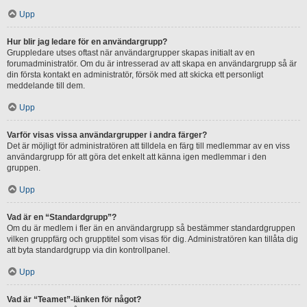
Upp
Hur blir jag ledare för en användargrupp?
Gruppledare utses oftast när användargrupper skapas initialt av en
forumadministratör. Om du är intresserad av att skapa en användargrupp så är
din första kontakt en administratör, försök med att skicka ett personligt
meddelande till dem.
Upp
Varför visas vissa användargrupper i andra färger?
Det är möjligt för administratören att tilldela en färg till medlemmar av en viss
användargrupp för att göra det enkelt att känna igen medlemmar i den
gruppen.
Upp
Vad är en “Standardgrupp”?
Om du är medlem i fler än en användargrupp så bestämmer standardgruppen
vilken gruppfärg och grupptitel som visas för dig. Administratören kan tillåta dig
att byta standardgrupp via din kontrollpanel.
Upp
Vad är “Teamet”-länken för något?