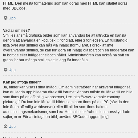
HTML. Den mesta formatering som kan göras med HTML kan istället göras
med BBCode.
Upp
Vad är smilies?
Smilies är små grafiska bilder som kan användas för att uttrycka en känsla
genom att använda en kod, t.ex. :) för glad, eller :( för ledsen. En fullständig
lista över alla smilies kan nås via inläggsformuläret. Försök att inte
överanvända smilies, de kan fort göra ett inlägg oläsbart och en moderator kan
ta bort de eller inlägget helt och hållet. Administratören kan också ha satt en
gräns för hur många smilies ett inlägg får innehålla.
Upp
Kan jag infoga bilder?
Ja, bilder kan visas i dina inlägg. Om administratören har aktiverat bilagor så
kan du ladda upp bilderna direkt till forumet. Annars måste du länka till en bild
som finns på en offentlig webbserver, t.ex. http://www.example.com/my-
picture.gif. Du kan inte länka till bilder som bara finns på din PC (såvida den
inte är en offentlig webbserver) eller till bilder som finns bakom
autentiseringsmekanismer, som t.ex. Hotmail eller Yahoo, lösenorsskyddade
sajter, m.m. För att infoga en bild, använd BBCode-taggen [img].
Upp