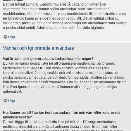
Det var tråkigt att höra. E-postformuläret på detta forum innehåller
säkerhetsrutiner för att kunna spåra användare som skickar sådana
meddelanden, så du bör skicka ett e-postmeddelande till administratören med
en fullständig kopia av e-postmeddelandet du fått. Det är väldigt viktigt att
inkludera e-posthuvudet (detta innehåller detaljer om användaren som skickat
e-postmeddelandet). Administratören kan därefter vidta åtgärder.
Upp
Vänner och ignorerade användare
Vad är vän- och ignorerade användarelistan för något?
Du kan använda dessa listor för att organisera medlemmar på forumet.
Medlemmar som läggs till i din vänskapslista kommer att visas i din
kontrollpanel vilket låter dig snabbt och enkelt visa deras onlinestatus och
skicka personliga meddelanden till dem. Om det stöds i mallen så kan inlägg
från dessa användare också framhävas. Om du lägger till en användare till din
lista över ignorerade användare, så kommer alla inlägg de gör att döljas
automatiskt.
Upp
Hur lägger jag till / tar jag bort användare från min vän- eller ignorerade
användareslista?
Du kan lägga till användare till din lista på två sätt. På varje användares
profilsida finns det en länk för att antingen lägga till dem till din vän- eller