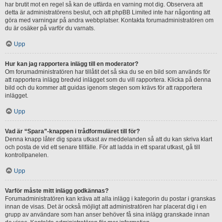
har brutit mot en regel så kan de utfärda en varning mot dig. Observera att
detta är administratörens beslut, och att phpBB Limited inte har någonting att
göra med varningar på andra webbplatser. Kontakta forumadministratören om
du är osäker på varför du varnats.
Upp
Hur kan jag rapportera inlägg till en moderator?
Om forumadministratören har tillåtit det så ska du se en bild som används för
att rapportera inlägg bredvid inlägget som du vill rapportera. Klicka på denna
bild och du kommer att guidas igenom stegen som krävs för att rapportera
inlägget.
Upp
Vad är “Spara”-knappen i trådformuläret till för?
Denna knapp låter dig spara utkast av meddelanden så att du kan skriva klart
och posta de vid ett senare tillfälle. För att ladda in ett sparat utkast, gå till
kontrollpanelen.
Upp
Varför måste mitt inlägg godkännas?
Forumadministratören kan kräva att alla inlägg i kategorin du postar i granskas
innan de visas. Det är också möjligt att administratören har placerat dig i en
grupp av användare som han anser behöver få sina inlägg granskade innan