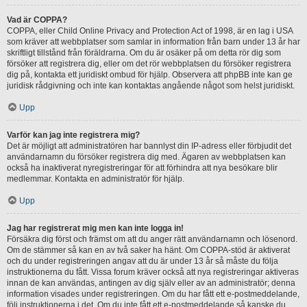
Vad är COPPA?
COPPA, eller Child Online Privacy and Protection Act of 1998, är en lag i USA
som kräver att webbplatser som samlar in information från barn under 13 år har
skriftligt tillstånd från föräldrarna. Om du är osäker på om detta rör dig som
försöker att registrera dig, eller om det rör webbplatsen du försöker registrera
dig på, kontakta ett juridiskt ombud för hjälp. Observera att phpBB inte kan ge
juridisk rådgivning och inte kan kontaktas angående något som helst juridiskt.
Upp
Varför kan jag inte registrera mig?
Det är möjligt att administratören har bannlyst din IP-adress eller förbjudit det
användarnamn du försöker registrera dig med. Ägaren av webbplatsen kan
också ha inaktiverat nyregistreringar för att förhindra att nya besökare blir
medlemmar. Kontakta en administratör för hjälp.
Upp
Jag har registrerat mig men kan inte logga in!
Försäkra dig först och främst om att du anger rätt användarnamn och lösenord.
Om de stämmer så kan en av två saker ha hänt. Om COPPA-stöd är aktiverat
och du under registreringen angav att du är under 13 år så måste du följa
instruktionerna du fått. Vissa forum kräver också att nya registreringar aktiveras
innan de kan användas, antingen av dig själv eller av an administratör; denna
information visades under registreringen. Om du har fått ett e-postmeddelande,
följ instruktionerna i det. Om du inte fått ett e-postmeddelande så kanske du