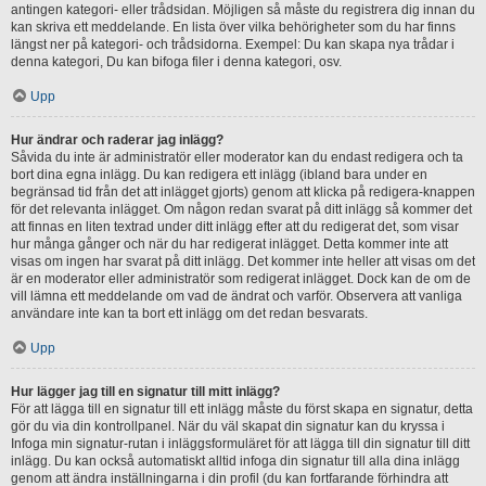
antingen kategori- eller trådsidan. Möjligen så måste du registrera dig innan du
kan skriva ett meddelande. En lista över vilka behörigheter som du har finns
längst ner på kategori- och trådsidorna. Exempel: Du kan skapa nya trådar i
denna kategori, Du kan bifoga filer i denna kategori, osv.
Upp
Hur ändrar och raderar jag inlägg?
Såvida du inte är administratör eller moderator kan du endast redigera och ta
bort dina egna inlägg. Du kan redigera ett inlägg (ibland bara under en
begränsad tid från det att inlägget gjorts) genom att klicka på redigera-knappen
för det relevanta inlägget. Om någon redan svarat på ditt inlägg så kommer det
att finnas en liten textrad under ditt inlägg efter att du redigerat det, som visar
hur många gånger och när du har redigerat inlägget. Detta kommer inte att
visas om ingen har svarat på ditt inlägg. Det kommer inte heller att visas om det
är en moderator eller administratör som redigerat inlägget. Dock kan de om de
vill lämna ett meddelande om vad de ändrat och varför. Observera att vanliga
användare inte kan ta bort ett inlägg om det redan besvarats.
Upp
Hur lägger jag till en signatur till mitt inlägg?
För att lägga till en signatur till ett inlägg måste du först skapa en signatur, detta
gör du via din kontrollpanel. När du väl skapat din signatur kan du kryssa i
Infoga min signatur-rutan i inläggsformuläret för att lägga till din signatur till ditt
inlägg. Du kan också automatiskt alltid infoga din signatur till alla dina inlägg
genom att ändra inställningarna i din profil (du kan fortfarande förhindra att