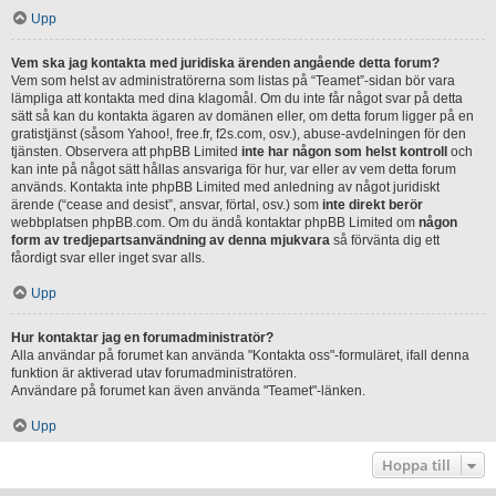
Upp
Vem ska jag kontakta med juridiska ärenden angående detta forum?
Vem som helst av administratörerna som listas på “Teamet”-sidan bör vara
lämpliga att kontakta med dina klagomål. Om du inte får något svar på detta
sätt så kan du kontakta ägaren av domänen eller, om detta forum ligger på en
gratistjänst (såsom Yahoo!, free.fr, f2s.com, osv.), abuse-avdelningen för den
tjänsten. Observera att phpBB Limited
inte har någon som helst kontroll
och
kan inte på något sätt hållas ansvariga för hur, var eller av vem detta forum
används. Kontakta inte phpBB Limited med anledning av något juridiskt
ärende (“cease and desist”, ansvar, förtal, osv.) som
inte direkt berör
webbplatsen phpBB.com. Om du ändå kontaktar phpBB Limited om
någon
form av tredjepartsanvändning av denna mjukvara
så förvänta dig ett
fåordigt svar eller inget svar alls.
Upp
Hur kontaktar jag en forumadministratör?
Alla användar på forumet kan använda "Kontakta oss"-formuläret, ifall denna
funktion är aktiverad utav forumadministratören.
Användare på forumet kan även använda "Teamet"-länken.
Upp
Hoppa till