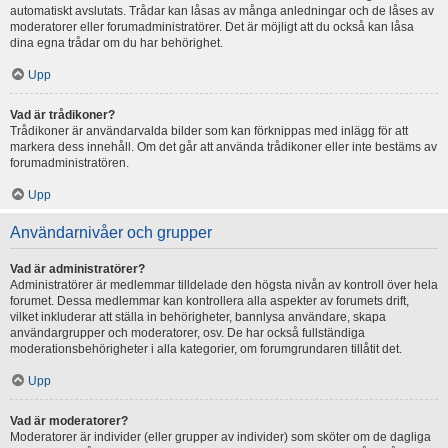
automatiskt avslutats. Trådar kan låsas av många anledningar och de låses av
moderatorer eller forumadministratörer. Det är möjligt att du också kan låsa
dina egna trådar om du har behörighet.
Upp
Vad är trådikoner?
Trådikoner är användarvalda bilder som kan förknippas med inlägg för att
markera dess innehåll. Om det går att använda trådikoner eller inte bestäms av
forumadministratören.
Upp
Användarnivåer och grupper
Vad är administratörer?
Administratörer är medlemmar tilldelade den högsta nivån av kontroll över hela
forumet. Dessa medlemmar kan kontrollera alla aspekter av forumets drift,
vilket inkluderar att ställa in behörigheter, bannlysa användare, skapa
användargrupper och moderatorer, osv. De har också fullständiga
moderationsbehörigheter i alla kategorier, om forumgrundaren tillåtit det.
Upp
Vad är moderatorer?
Moderatorer är individer (eller grupper av individer) som sköter om de dagliga