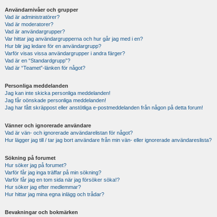
Användarnivåer och grupper
Vad är administratörer?
Vad är moderatorer?
Vad är användargrupper?
Var hittar jag användargrupperna och hur går jag med i en?
Hur blir jag ledare för en användargrupp?
Varför visas vissa användargrupper i andra färger?
Vad är en “Standardgrupp”?
Vad är “Teamet”-länken för något?
Personliga meddelanden
Jag kan inte skicka personliga meddelanden!
Jag får oönskade personliga meddelanden!
Jag har fått skräppost eller anstötliga e-postmeddelanden från någon på detta forum!
Vänner och ignorerade användare
Vad är vän- och ignorerade användarelistan för något?
Hur lägger jag till / tar jag bort användare från min vän- eller ignorerade användareslista?
Sökning på forumet
Hur söker jag på forumet?
Varför får jag inga träffar på min sökning?
Varför får jag en tom sida när jag försöker söka!?
Hur söker jag efter medlemmar?
Hur hittar jag mina egna inlägg och trådar?
Bevakningar och bokmärken