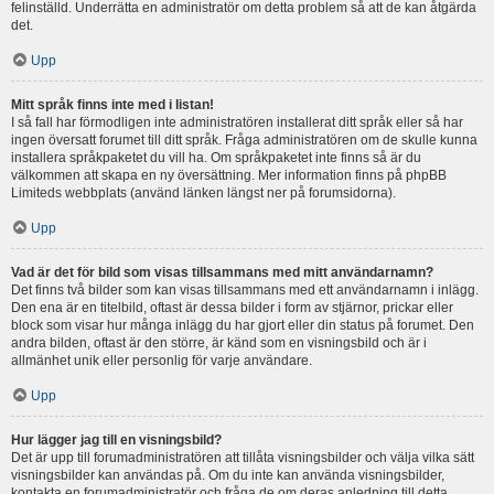
felinställd. Underrätta en administratör om detta problem så att de kan åtgärda
det.
Upp
Mitt språk finns inte med i listan!
I så fall har förmodligen inte administratören installerat ditt språk eller så har
ingen översatt forumet till ditt språk. Fråga administratören om de skulle kunna
installera språkpaketet du vill ha. Om språkpaketet inte finns så är du
välkommen att skapa en ny översättning. Mer information finns på phpBB
Limiteds webbplats (använd länken längst ner på forumsidorna).
Upp
Vad är det för bild som visas tillsammans med mitt användarnamn?
Det finns två bilder som kan visas tillsammans med ett användarnamn i inlägg.
Den ena är en titelbild, oftast är dessa bilder i form av stjärnor, prickar eller
block som visar hur många inlägg du har gjort eller din status på forumet. Den
andra bilden, oftast är den större, är känd som en visningsbild och är i
allmänhet unik eller personlig för varje användare.
Upp
Hur lägger jag till en visningsbild?
Det är upp till forumadministratören att tillåta visningsbilder och välja vilka sätt
visningsbilder kan användas på. Om du inte kan använda visningsbilder,
kontakta en forumadministratör och fråga de om deras anledning till detta.