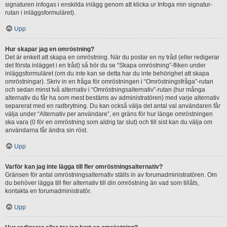
signaturen infogas i enskilda inlägg genom att klicka ur Infoga min signatur-
rutan i inläggsformuläret).
Upp
Hur skapar jag en omröstning?
Det är enkelt att skapa en omröstning. När du postar en ny tråd (eller redigerar
det första inlägget i en tråd) så bör du se “Skapa omröstning”-fliken under
inläggsformuläret (om du inte kan se detta har du inte behörighet att skapa
omröstningar). Skriv in en fråga för omröstningen i “Omröstningsfråga”-rutan
och sedan minst två alternativ i “Omröstningsalternativ”-rutan (hur många
alternativ du får ha som mest bestäms av administratören) med varje alternativ
separerat med en radbrytning. Du kan också välja det antal val användaren får
välja under “Alternativ per användare”, en gräns för hur länge omröstningen
ska vara (0 för en omröstning som aldrig tar slut) och till sist kan du välja om
användarna får ändra sin röst.
Upp
Varför kan jag inte lägga till fler omröstningsalternativ?
Gränsen för antal omröstningsalternativ ställs in av forumadministratören. Om
du behöver lägga till fler alternativ till din omröstning än vad som tillåts,
kontakta en forumadministratör.
Upp