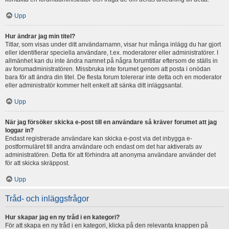
Upp
Hur ändrar jag min titel?
Titlar, som visas under ditt användarnamn, visar hur många inlägg du har gjort
eller identifierar speciella användare, t.ex. moderatorer eller administratörer. I
allmänhet kan du inte ändra namnet på några forumtitlar eftersom de ställs in
av forumadministratören. Missbruka inte forumet genom att posta i onödan
bara för att ändra din titel. De flesta forum tolererar inte detta och en moderator
eller administratör kommer helt enkelt att sänka ditt inläggsantal.
Upp
När jag försöker skicka e-post till en användare så kräver forumet att jag
loggar in?
Endast registrerade användare kan skicka e-post via det inbygga e-
postformuläret till andra användare och endast om det har aktiverats av
administratören. Detta för att förhindra att anonyma användare använder det
för att skicka skräppost.
Upp
Tråd- och inläggsfrågor
Hur skapar jag en ny tråd i en kategori?
För att skapa en ny tråd i en kategori, klicka på den relevanta knappen på