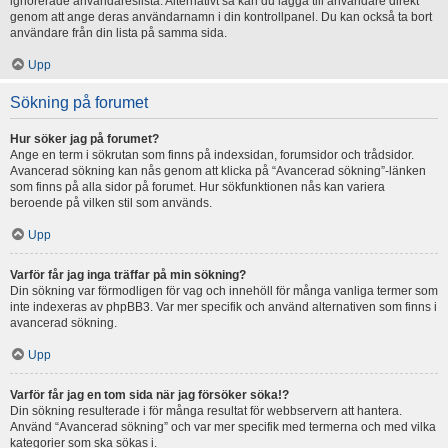
ignorerade användareslista. Alternativt så kan du lägga till användare direkt
genom att ange deras användarnamn i din kontrollpanel. Du kan också ta bort
användare från din lista på samma sida.
Upp
Sökning på forumet
Hur söker jag på forumet?
Ange en term i sökrutan som finns på indexsidan, forumsidor och trådsidor.
Avancerad sökning kan nås genom att klicka på “Avancerad sökning”-länken
som finns på alla sidor på forumet. Hur sökfunktionen nås kan variera
beroende på vilken stil som används.
Upp
Varför får jag inga träffar på min sökning?
Din sökning var förmodligen för vag och innehöll för många vanliga termer som
inte indexeras av phpBB3. Var mer specifik och använd alternativen som finns i
avancerad sökning.
Upp
Varför får jag en tom sida när jag försöker söka!?
Din sökning resulterade i för många resultat för webbservern att hantera.
Använd “Avancerad sökning” och var mer specifik med termerna och med vilka
kategorier som ska sökas i.