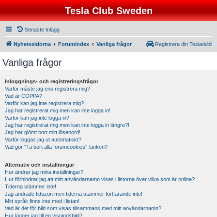
Tesla Club Sweden
Senaste Inlägg
Nyhetssidorna
Forumindex
Vanliga frågor
Registrera din Tesla/elbil
Vanliga frågor
Inloggnings- och registreringsfrågor
Varför måste jag ens registrera mig?
Vad är COPPA?
Varför kan jag inte registrera mig?
Jag har registrerat mig men kan inte logga in!
Varför kan jag inte logga in?
Jag har registrerat mig men kan inte logga in längre?!
Jag har glömt bort mitt lösenord!
Varför loggas jag ut automatiskt?
Vad gör “Ta bort alla forumcookies”-länken?
Alternativ och inställningar
Hur ändrar jag mina inställningar?
Hur förhindrar jag att mitt användarnamn visas i listorna över vilka som är online?
Tiderna stämmer inte!
Jag ändrade tidszon men tiderna stämmer fortfarande inte!
Mitt språk finns inte med i listan!
Vad är det för bild som visas tillsammans med mitt användarnamn?
Hur lägger jag till en visningsbild?