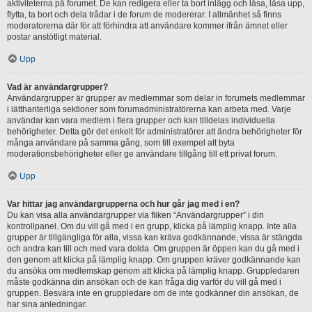
aktiviteterna på forumet. De kan redigera eller ta bort inlägg och låsa, låsa upp,
flytta, ta bort och dela trådar i de forum de modererar. I allmänhet så finns
moderatorerna där för att förhindra att användare kommer ifrån ämnet eller
postar anstötligt material.
Upp
Vad är användargrupper?
Användargrupper är grupper av medlemmar som delar in forumets medlemmar
i lätthanterliga sektioner som forumadministratörerna kan arbeta med. Varje
användar kan vara medlem i flera grupper och kan tilldelas individuella
behörigheter. Detta gör det enkelt för administratörer att ändra behörigheter för
många användare på samma gång, som till exempel att byta
moderationsbehörigheter eller ge användare tillgång till ett privat forum.
Upp
Var hittar jag användargrupperna och hur går jag med i en?
Du kan visa alla användargrupper via fliken “Användargrupper” i din
kontrollpanel. Om du vill gå med i en grupp, klicka på lämplig knapp. Inte alla
grupper är tillgängliga för alla, vissa kan kräva godkännande, vissa är stängda
och andra kan till och med vara dolda. Om gruppen är öppen kan du gå med i
den genom att klicka på lämplig knapp. Om gruppen kräver godkännande kan
du ansöka om medlemskap genom att klicka på lämplig knapp. Gruppledaren
måste godkänna din ansökan och de kan fråga dig varför du vill gå med i
gruppen. Besvära inte en gruppledare om de inte godkänner din ansökan, de
har sina anledningar.