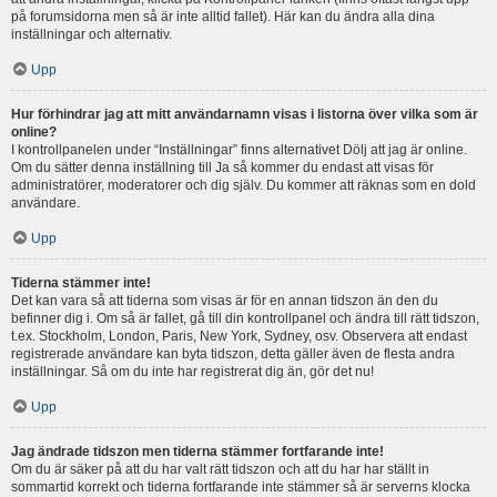
på forumsidorna men så är inte alltid fallet). Här kan du ändra alla dina
inställningar och alternativ.
Upp
Hur förhindrar jag att mitt användarnamn visas i listorna över vilka som är
online?
I kontrollpanelen under “Inställningar” finns alternativet Dölj att jag är online.
Om du sätter denna inställning till Ja så kommer du endast att visas för
administratörer, moderatorer och dig själv. Du kommer att räknas som en dold
användare.
Upp
Tiderna stämmer inte!
Det kan vara så att tiderna som visas är för en annan tidszon än den du
befinner dig i. Om så är fallet, gå till din kontrollpanel och ändra till rätt tidszon,
t.ex. Stockholm, London, Paris, New York, Sydney, osv. Observera att endast
registrerade användare kan byta tidszon, detta gäller även de flesta andra
inställningar. Så om du inte har registrerat dig än, gör det nu!
Upp
Jag ändrade tidszon men tiderna stämmer fortfarande inte!
Om du är säker på att du har valt rätt tidszon och att du har har ställt in
sommartid korrekt och tiderna fortfarande inte stämmer så är serverns klocka