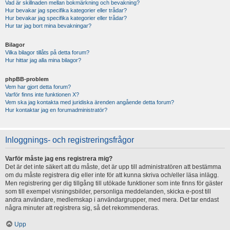
Vad är skillnaden mellan bokmärkning och bevakning?
Hur bevakar jag specifika kategorier eller trådar?
Hur bevakar jag specifika kategorier eller trådar?
Hur tar jag bort mina bevakningar?
Bilagor
Vilka bilagor tillåts på detta forum?
Hur hittar jag alla mina bilagor?
phpBB-problem
Vem har gjort detta forum?
Varför finns inte funktionen X?
Vem ska jag kontakta med juridiska ärenden angående detta forum?
Hur kontaktar jag en forumadministratör?
Inloggnings- och registreringsfrågor
Varför måste jag ens registrera mig?
Det är det inte säkert att du måste, det är upp till administratören att bestämma
om du måste registrera dig eller inte för att kunna skriva och/eller läsa inlägg.
Men registrering ger dig tillgång till utökade funktioner som inte finns för gäster
som till exempel visningsbilder, personliga meddelanden, skicka e-post till
andra användare, medlemskap i användargrupper, med mera. Det tar endast
några minuter att registrera sig, så det rekommenderas.
Upp