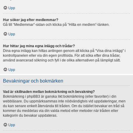
Upp
Hur söker jag efter medlemmar?
Gå till “Medlemmar”-sidan och klicka på “Hitta en medlem”-länken.
Upp
Hur hittar jag mina egna inlägg och trådar?
Dina egna inlägg kan hittas antingen genom att klicka på “Visa dina inlägg” i
kontrollpanelen eller via din egen profilsida. För att söka efter dina trådar,
använd avancerad sökning och fyll i de olika alternativen på lämpligt sätt.
Upp
Bevakningar och bokmärken
Vad är skillnaden mellan bokmärkning och bevakning?
Bokmärkning i phpBB3 är ganska likt bokmärkning (eller favoriter) i din
webbläsare. Du uppmärksammas inte nödvändigtvis vid uppdateringar, men
du kan senare enkelt återvända till tråden. Om du istället bevakar en tråd så
kommer du meddelas via din valda metod eller metoder när tråden eller
kategorin du bevakar uppdateras.
Upp