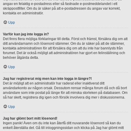
angav en felaktig e-postadress eller så fastnade e-postmeddelandet i ett
skräppostfilter. Om du är säker på att e-postadressen du angav var korrekt,
kontakta en administratör.
Upp
Varför kan jag inte logga in?
Det finns flera möjliga förklaringar till detta. Först och främst, försäkra dig om att
ditt användarnamn och lösenord stämmer. Om du är säker på att de stämmer,
kontakta administratören för att försäkra dig om att du inte har bannlysts från
forumet. Det är också möjligt att administratören har gjort en felinställning och
behöver åtgärda detta.
Upp
Jag har registrerat mig men kan inte logga in längre?!
Det är möjligt att en administratör har raderat eller inaktiverat ditt
användarkonto av någon orsak. Dessutom rensar många forum då och då bort
användare som inte postat på länge för att minska storleken på databasen. Om
så har skett, registrera dig igen och försök involvera dig mer i diskussionerna.
Upp
Jag har glömt bort mitt lösenord!
Ingen panik! Även om du inte kan återfå ditt nuvarande lösenord så kan du
enkelt återställa det. Gå till inloggningssidan och klicka på Jag har glömt mitt