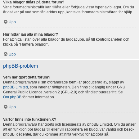
Vilka bilagor tillåts på detta forum?
Varje forumadministratör kan tillåta eller förbjuda vissa typer av bilagor. Om du
är osäker på vad som får laddas upp, kontakta forumadministratören för hjälp.
Upp
Hur hittar jag alla mina bilagor?
För att hitta listan över alla bilagor du laddat upp, gå till kontrollpanelen och
klicka på “Hantera bilagor”.
Upp
phpBB-problem
Vem har gjort detta forum?
Denna programvara (i sin oförändrade form) är producerad av, släppt av
phpBB Limited
, som innehar rättigheten. Den finns tillgänglig under GNU
General Public Licence, version 2 (GPL-2.0) och får distribueras fritt. Se
Om phpBB
för mer information.
Upp
Varför finns inte funktionen X?
Denna programvara har gjorts och licensierats av phpBB Limited. Om du anser
att en funktion bör läggas till eller vill rapportera en bugg, var vänlig och besök
phpBB Idécenter, där du kommer att hitta verktyg för att göra så.