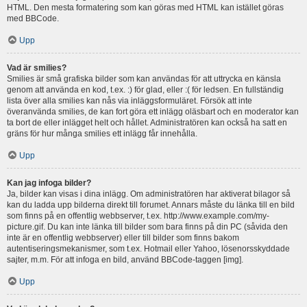
HTML. Den mesta formatering som kan göras med HTML kan istället göras
med BBCode.
Upp
Vad är smilies?
Smilies är små grafiska bilder som kan användas för att uttrycka en känsla
genom att använda en kod, t.ex. :) för glad, eller :( för ledsen. En fullständig
lista över alla smilies kan nås via inläggsformuläret. Försök att inte
överanvända smilies, de kan fort göra ett inlägg oläsbart och en moderator kan
ta bort de eller inlägget helt och hållet. Administratören kan också ha satt en
gräns för hur många smilies ett inlägg får innehålla.
Upp
Kan jag infoga bilder?
Ja, bilder kan visas i dina inlägg. Om administratören har aktiverat bilagor så
kan du ladda upp bilderna direkt till forumet. Annars måste du länka till en bild
som finns på en offentlig webbserver, t.ex. http://www.example.com/my-
picture.gif. Du kan inte länka till bilder som bara finns på din PC (såvida den
inte är en offentlig webbserver) eller till bilder som finns bakom
autentiseringsmekanismer, som t.ex. Hotmail eller Yahoo, lösenorsskyddade
sajter, m.m. För att infoga en bild, använd BBCode-taggen [img].
Upp