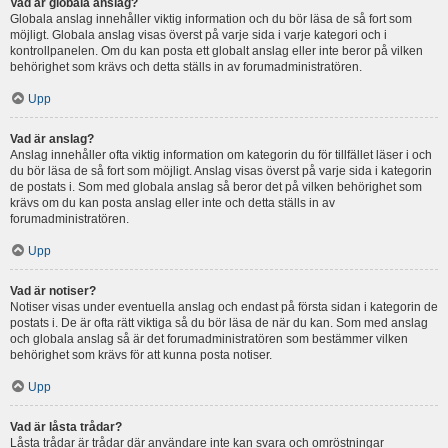
Vad är globala anslag?
Globala anslag innehåller viktig information och du bör läsa de så fort som
möjligt. Globala anslag visas överst på varje sida i varje kategori och i
kontrollpanelen. Om du kan posta ett globalt anslag eller inte beror på vilken
behörighet som krävs och detta ställs in av forumadministratören.
Upp
Vad är anslag?
Anslag innehåller ofta viktig information om kategorin du för tillfället läser i och
du bör läsa de så fort som möjligt. Anslag visas överst på varje sida i kategorin
de postats i. Som med globala anslag så beror det på vilken behörighet som
krävs om du kan posta anslag eller inte och detta ställs in av
forumadministratören.
Upp
Vad är notiser?
Notiser visas under eventuella anslag och endast på första sidan i kategorin de
postats i. De är ofta rätt viktiga så du bör läsa de när du kan. Som med anslag
och globala anslag så är det forumadministratören som bestämmer vilken
behörighet som krävs för att kunna posta notiser.
Upp
Vad är låsta trådar?
Låsta trådar är trådar där användare inte kan svara och omröstningar