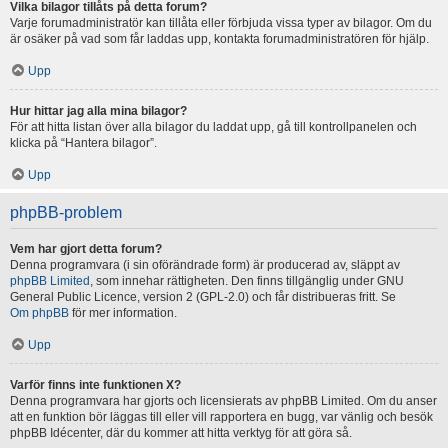
Vilka bilagor tillåts på detta forum?
Varje forumadministratör kan tillåta eller förbjuda vissa typer av bilagor. Om du
är osäker på vad som får laddas upp, kontakta forumadministratören för hjälp.
Upp
Hur hittar jag alla mina bilagor?
För att hitta listan över alla bilagor du laddat upp, gå till kontrollpanelen och
klicka på “Hantera bilagor”.
Upp
phpBB-problem
Vem har gjort detta forum?
Denna programvara (i sin oförändrade form) är producerad av, släppt av
phpBB Limited
, som innehar rättigheten. Den finns tillgänglig under GNU
General Public Licence, version 2 (GPL-2.0) och får distribueras fritt. Se
Om phpBB
för mer information.
Upp
Varför finns inte funktionen X?
Denna programvara har gjorts och licensierats av phpBB Limited. Om du anser
att en funktion bör läggas till eller vill rapportera en bugg, var vänlig och besök
phpBB Idécenter, där du kommer att hitta verktyg för att göra så.