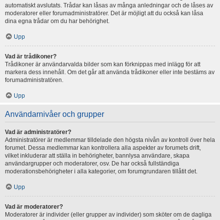
automatiskt avslutats. Trådar kan låsas av många anledningar och de låses av
moderatorer eller forumadministratörer. Det är möjligt att du också kan låsa
dina egna trådar om du har behörighet.
Upp
Vad är trådikoner?
Trådikoner är användarvalda bilder som kan förknippas med inlägg för att
markera dess innehåll. Om det går att använda trådikoner eller inte bestäms av
forumadministratören.
Upp
Användarnivåer och grupper
Vad är administratörer?
Administratörer är medlemmar tilldelade den högsta nivån av kontroll över hela
forumet. Dessa medlemmar kan kontrollera alla aspekter av forumets drift,
vilket inkluderar att ställa in behörigheter, bannlysa användare, skapa
användargrupper och moderatorer, osv. De har också fullständiga
moderationsbehörigheter i alla kategorier, om forumgrundaren tillåtit det.
Upp
Vad är moderatorer?
Moderatorer är individer (eller grupper av individer) som sköter om de dagliga