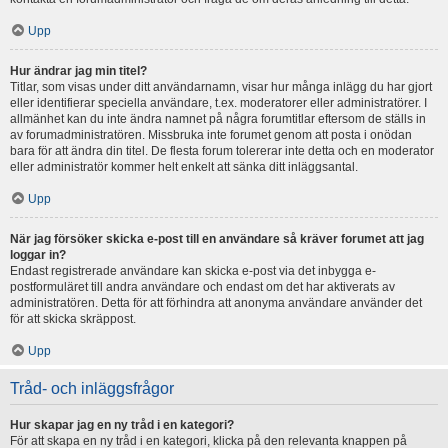
Upp
Hur ändrar jag min titel?
Titlar, som visas under ditt användarnamn, visar hur många inlägg du har gjort
eller identifierar speciella användare, t.ex. moderatorer eller administratörer. I
allmänhet kan du inte ändra namnet på några forumtitlar eftersom de ställs in
av forumadministratören. Missbruka inte forumet genom att posta i onödan
bara för att ändra din titel. De flesta forum tolererar inte detta och en moderator
eller administratör kommer helt enkelt att sänka ditt inläggsantal.
Upp
När jag försöker skicka e-post till en användare så kräver forumet att jag
loggar in?
Endast registrerade användare kan skicka e-post via det inbygga e-
postformuläret till andra användare och endast om det har aktiverats av
administratören. Detta för att förhindra att anonyma användare använder det
för att skicka skräppost.
Upp
Tråd- och inläggsfrågor
Hur skapar jag en ny tråd i en kategori?
För att skapa en ny tråd i en kategori, klicka på den relevanta knappen på