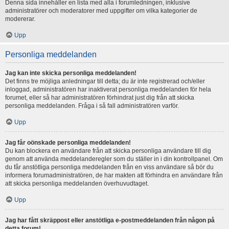
Denna sida innehåller en lista med alla i forumledningen, inklusive
administratörer och moderatorer med uppgifter om vilka kategorier de
modererar.
Upp
Personliga meddelanden
Jag kan inte skicka personliga meddelanden!
Det finns tre möjliga anledningar till detta; du är inte registrerad och/eller
inloggad, administratören har inaktiverat personliga meddelanden för hela
forumet, eller så har administratören förhindrat just dig från att skicka
personliga meddelanden. Fråga i så fall administratören varför.
Upp
Jag får oönskade personliga meddelanden!
Du kan blockera en användare från att skicka personliga användare till dig
genom att använda meddelanderegler som du ställer in i din kontrollpanel. Om
du får anstötliga personliga meddelanden från en viss användare så bör du
informera forumadministratören, de har makten att förhindra en användare från
att skicka personliga meddelanden överhuvudtaget.
Upp
Jag har fått skräppost eller anstötliga e-postmeddelanden från någon på
detta forum!