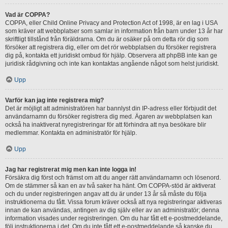
Vad är COPPA?
COPPA, eller Child Online Privacy and Protection Act of 1998, är en lag i USA
som kräver att webbplatser som samlar in information från barn under 13 år har
skriftligt tillstånd från föräldrarna. Om du är osäker på om detta rör dig som
försöker att registrera dig, eller om det rör webbplatsen du försöker registrera
dig på, kontakta ett juridiskt ombud för hjälp. Observera att phpBB inte kan ge
juridisk rådgivning och inte kan kontaktas angående något som helst juridiskt.
Upp
Varför kan jag inte registrera mig?
Det är möjligt att administratören har bannlyst din IP-adress eller förbjudit det
användarnamn du försöker registrera dig med. Ägaren av webbplatsen kan
också ha inaktiverat nyregistreringar för att förhindra att nya besökare blir
medlemmar. Kontakta en administratör för hjälp.
Upp
Jag har registrerat mig men kan inte logga in!
Försäkra dig först och främst om att du anger rätt användarnamn och lösenord.
Om de stämmer så kan en av två saker ha hänt. Om COPPA-stöd är aktiverat
och du under registreringen angav att du är under 13 år så måste du följa
instruktionerna du fått. Vissa forum kräver också att nya registreringar aktiveras
innan de kan användas, antingen av dig själv eller av an administratör; denna
information visades under registreringen. Om du har fått ett e-postmeddelande,
följ instruktionerna i det. Om du inte fått ett e-postmeddelande så kanske du