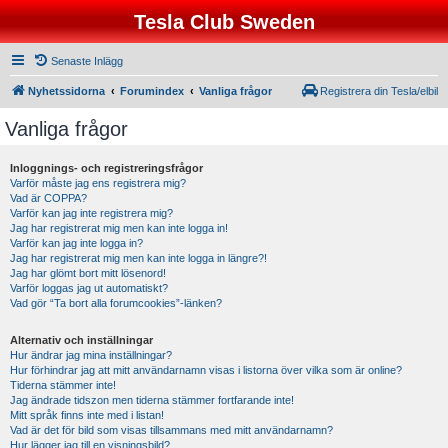
Tesla Club Sweden
Senaste Inlägg
Nyhetssidorna
Forumindex
Vanliga frågor
Registrera din Tesla/elbil
Vanliga frågor
Inloggnings- och registreringsfrågor
Varför måste jag ens registrera mig?
Vad är COPPA?
Varför kan jag inte registrera mig?
Jag har registrerat mig men kan inte logga in!
Varför kan jag inte logga in?
Jag har registrerat mig men kan inte logga in längre?!
Jag har glömt bort mitt lösenord!
Varför loggas jag ut automatiskt?
Vad gör “Ta bort alla forumcookies”-länken?
Alternativ och inställningar
Hur ändrar jag mina inställningar?
Hur förhindrar jag att mitt användarnamn visas i listorna över vilka som är online?
Tiderna stämmer inte!
Jag ändrade tidszon men tiderna stämmer fortfarande inte!
Mitt språk finns inte med i listan!
Vad är det för bild som visas tillsammans med mitt användarnamn?
Hur lägger jag till en visningsbild?