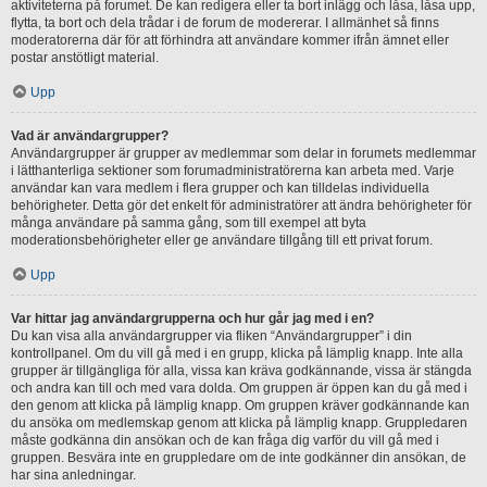
aktiviteterna på forumet. De kan redigera eller ta bort inlägg och låsa, låsa upp,
flytta, ta bort och dela trådar i de forum de modererar. I allmänhet så finns
moderatorerna där för att förhindra att användare kommer ifrån ämnet eller
postar anstötligt material.
Upp
Vad är användargrupper?
Användargrupper är grupper av medlemmar som delar in forumets medlemmar
i lätthanterliga sektioner som forumadministratörerna kan arbeta med. Varje
användar kan vara medlem i flera grupper och kan tilldelas individuella
behörigheter. Detta gör det enkelt för administratörer att ändra behörigheter för
många användare på samma gång, som till exempel att byta
moderationsbehörigheter eller ge användare tillgång till ett privat forum.
Upp
Var hittar jag användargrupperna och hur går jag med i en?
Du kan visa alla användargrupper via fliken “Användargrupper” i din
kontrollpanel. Om du vill gå med i en grupp, klicka på lämplig knapp. Inte alla
grupper är tillgängliga för alla, vissa kan kräva godkännande, vissa är stängda
och andra kan till och med vara dolda. Om gruppen är öppen kan du gå med i
den genom att klicka på lämplig knapp. Om gruppen kräver godkännande kan
du ansöka om medlemskap genom att klicka på lämplig knapp. Gruppledaren
måste godkänna din ansökan och de kan fråga dig varför du vill gå med i
gruppen. Besvära inte en gruppledare om de inte godkänner din ansökan, de
har sina anledningar.