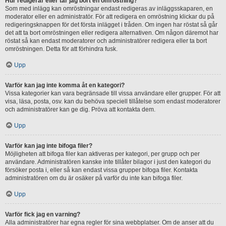
Hur redigerar eller tar jag bort en omröstning?
Som med inlägg kan omröstningar endast redigeras av inläggsskaparen, en
moderator eller en administratör. För att redigera en omröstning klickar du på
redigeringsknappen för det första inlägget i tråden. Om ingen har röstat så går
det att ta bort omröstningen eller redigera alternativen. Om någon däremot har
röstat så kan endast moderatorer och administratörer redigera eller ta bort
omröstningen. Detta för att förhindra fusk.
Upp
Varför kan jag inte komma åt en kategori?
Vissa kategorier kan vara begränsade till vissa användare eller grupper. För att
visa, läsa, posta, osv. kan du behöva speciell tillåtelse som endast moderatorer
och administratörer kan ge dig. Pröva att kontakta dem.
Upp
Varför kan jag inte bifoga filer?
Möjligheten att bifoga filer kan aktiveras per kategori, per grupp och per
användare. Administratören kanske inte tillåter bilagor i just den kategori du
försöker posta i, eller så kan endast vissa grupper bifoga filer. Kontakta
administratören om du är osäker på varför du inte kan bifoga filer.
Upp
Varför fick jag en varning?
Alla administratörer har egna regler för sina webbplatser. Om de anser att du