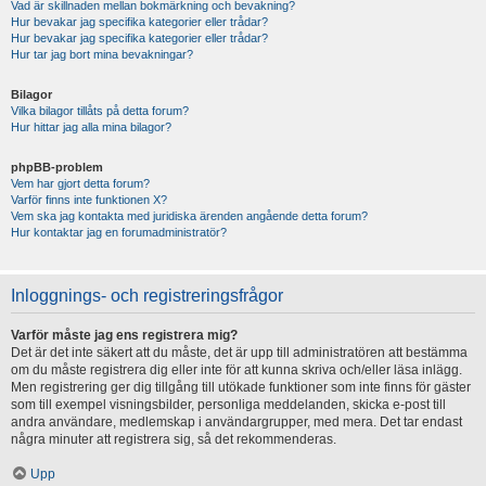
Vad är skillnaden mellan bokmärkning och bevakning?
Hur bevakar jag specifika kategorier eller trådar?
Hur bevakar jag specifika kategorier eller trådar?
Hur tar jag bort mina bevakningar?
Bilagor
Vilka bilagor tillåts på detta forum?
Hur hittar jag alla mina bilagor?
phpBB-problem
Vem har gjort detta forum?
Varför finns inte funktionen X?
Vem ska jag kontakta med juridiska ärenden angående detta forum?
Hur kontaktar jag en forumadministratör?
Inloggnings- och registreringsfrågor
Varför måste jag ens registrera mig?
Det är det inte säkert att du måste, det är upp till administratören att bestämma
om du måste registrera dig eller inte för att kunna skriva och/eller läsa inlägg.
Men registrering ger dig tillgång till utökade funktioner som inte finns för gäster
som till exempel visningsbilder, personliga meddelanden, skicka e-post till
andra användare, medlemskap i användargrupper, med mera. Det tar endast
några minuter att registrera sig, så det rekommenderas.
Upp