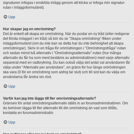
signaturen infogas i enskilda inlägg genom att klicka ur Infoga min signatur-
rutan i inläggsformuläret).
Upp
Hur skapar jag en omröstning?
Det är enkelt att skapa en omröstning. När du postar en ny tråd (eller redigerar
det första inlägget i en tråd) så bör du se “Skapa omröstning”-fliken under
inläggsformuläret (om du inte kan se detta har du inte behörighet att skapa
omröstningar). Skriv in en fråga för omröstningen i “Omröstningsfråga”-rutan
och sedan minst två alternativ i “Omröstningsalternativ”-rutan (hur många
alternativ du får ha som mest bestäms av administratören) med varje alternativ
separerat med en radbrytning. Du kan också välja det antal val användaren får
välja under “Alternativ per användare”, en gräns för hur länge omröstningen
ska vara (0 för en omröstning som aldrig tar slut) och till sist kan du välja om
användarna får ändra sin röst.
Upp
Varför kan jag inte lägga till fler omröstningsalternativ?
Gränsen för antal omröstningsalternativ ställs in av forumadministratören. Om
du behöver lägga till fler alternativ till din omröstning än vad som tillåts,
kontakta en forumadministratör.
Upp