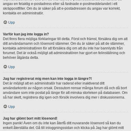
angav en felaktig e-postadress eller så fastnade e-postmeddelandet i ett
skräppostfilter. Om du är säker på att e-postadressen du angav var korrekt,
kontakta en administratör.
Upp
Varför kan jag inte logga in?
Det finns flera möjliga förklaringar till detta. Först och främst, försäkra dig om att
ditt användarnamn och lösenord stämmer. Om du är säker på att de stämmer,
kontakta administratören för att försäkra dig om att du inte har bannlysts från
forumet. Det är också möjligt att administratören har gjort en felinställning och
behöver åtgärda detta.
Upp
Jag har registrerat mig men kan inte logga in längre?!
Det är möjligt att en administratör har raderat eller inaktiverat ditt
användarkonto av någon orsak. Dessutom rensar många forum då och då bort
användare som inte postat på länge för att minska storleken på databasen. Om
så har skett, registrera dig igen och försök involvera dig mer i diskussionerna.
Upp
Jag har glömt bort mitt lösenord!
Ingen panik! Även om du inte kan återfå ditt nuvarande lösenord så kan du
enkelt återställa det. Gå till inloggningssidan och klicka på Jag har glömt mitt