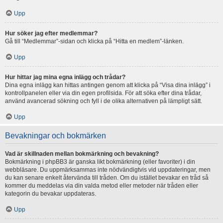
Upp
Hur söker jag efter medlemmar?
Gå till “Medlemmar”-sidan och klicka på “Hitta en medlem”-länken.
Upp
Hur hittar jag mina egna inlägg och trådar?
Dina egna inlägg kan hittas antingen genom att klicka på “Visa dina inlägg” i
kontrollpanelen eller via din egen profilsida. För att söka efter dina trådar,
använd avancerad sökning och fyll i de olika alternativen på lämpligt sätt.
Upp
Bevakningar och bokmärken
Vad är skillnaden mellan bokmärkning och bevakning?
Bokmärkning i phpBB3 är ganska likt bokmärkning (eller favoriter) i din
webbläsare. Du uppmärksammas inte nödvändigtvis vid uppdateringar, men
du kan senare enkelt återvända till tråden. Om du istället bevakar en tråd så
kommer du meddelas via din valda metod eller metoder när tråden eller
kategorin du bevakar uppdateras.
Upp