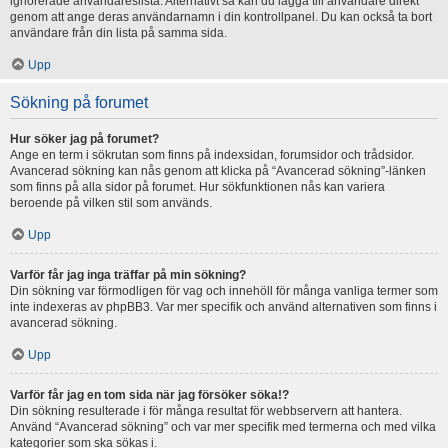
ignorerade användareslista. Alternativt så kan du lägga till användare direkt
genom att ange deras användarnamn i din kontrollpanel. Du kan också ta bort
användare från din lista på samma sida.
Upp
Sökning på forumet
Hur söker jag på forumet?
Ange en term i sökrutan som finns på indexsidan, forumsidor och trådsidor.
Avancerad sökning kan nås genom att klicka på “Avancerad sökning”-länken
som finns på alla sidor på forumet. Hur sökfunktionen nås kan variera
beroende på vilken stil som används.
Upp
Varför får jag inga träffar på min sökning?
Din sökning var förmodligen för vag och innehöll för många vanliga termer som
inte indexeras av phpBB3. Var mer specifik och använd alternativen som finns i
avancerad sökning.
Upp
Varför får jag en tom sida när jag försöker söka!?
Din sökning resulterade i för många resultat för webbservern att hantera.
Använd “Avancerad sökning” och var mer specifik med termerna och med vilka
kategorier som ska sökas i.