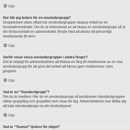
Upp
Hur blir jag ledare för en användargrupp?
Gruppledare utses oftast när användargrupper skapas initialt av en
forumadministratör. Om du är intresserad av att skapa en användargrupp så är
din första kontakt en administratör, försök med att skicka ett personligt
meddelande till dem.
Upp
Varför visas vissa användargrupper i andra färger?
Det är möjligt för administratören att tilldela en färg till medlemmar av en viss
användargrupp för att göra det enkelt att känna igen medlemmar i den
gruppen.
Upp
Vad är en “Standardgrupp”?
Om du är medlem i fler än en användargrupp så bestämmer standardgruppen
vilken gruppfärg och grupptitel som visas för dig. Administratören kan tillåta dig
att byta standardgrupp via din kontrollpanel.
Upp
Vad är “Teamet”-länken för något?