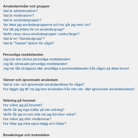
Användarnivåer och grupper
Vad är administratörer?
Vad är moderatorer?
Vad är användargrupper?
Var hittar jag användargrupperna och hur går jag med i en?
Hur blir jag ledare för en användargrupp?
Varför visas vissa användargrupper i andra färger?
Vad är en “Standardgrupp”?
Vad är “Teamet”-länken för något?
Personliga meddelanden
Jag kan inte skicka personliga meddelanden!
Jag får oönskade personliga meddelanden!
Jag har fått skräppost eller anstötliga e-postmeddelanden från någon på detta forum!
Vänner och ignorerade användare
Vad är vän- och ignorerade användarelistan för något?
Hur lägger jag till / tar jag bort användare från min vän- eller ignorerade användareslista?
Sökning på forumet
Hur söker jag på forumet?
Varför får jag inga träffar på min sökning?
Varför får jag en tom sida när jag försöker söka!?
Hur söker jag efter medlemmar?
Hur hittar jag mina egna inlägg och trådar?
Bevakningar och bokmärken