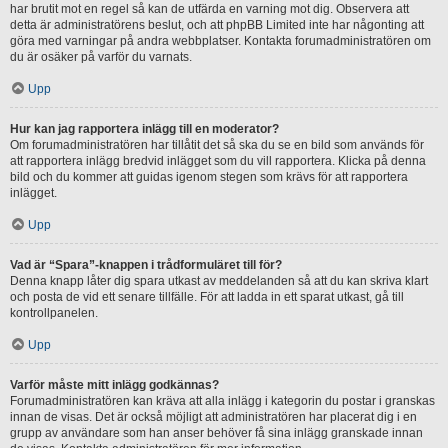
har brutit mot en regel så kan de utfärda en varning mot dig. Observera att
detta är administratörens beslut, och att phpBB Limited inte har någonting att
göra med varningar på andra webbplatser. Kontakta forumadministratören om
du är osäker på varför du varnats.
Upp
Hur kan jag rapportera inlägg till en moderator?
Om forumadministratören har tillåtit det så ska du se en bild som används för
att rapportera inlägg bredvid inlägget som du vill rapportera. Klicka på denna
bild och du kommer att guidas igenom stegen som krävs för att rapportera
inlägget.
Upp
Vad är “Spara”-knappen i trådformuläret till för?
Denna knapp låter dig spara utkast av meddelanden så att du kan skriva klart
och posta de vid ett senare tillfälle. För att ladda in ett sparat utkast, gå till
kontrollpanelen.
Upp
Varför måste mitt inlägg godkännas?
Forumadministratören kan kräva att alla inlägg i kategorin du postar i granskas
innan de visas. Det är också möjligt att administratören har placerat dig i en
grupp av användare som han anser behöver få sina inlägg granskade innan