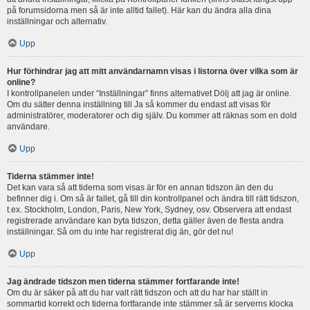
på forumsidorna men så är inte alltid fallet). Här kan du ändra alla dina
inställningar och alternativ.
Upp
Hur förhindrar jag att mitt användarnamn visas i listorna över vilka som är
online?
I kontrollpanelen under “Inställningar” finns alternativet Dölj att jag är online.
Om du sätter denna inställning till Ja så kommer du endast att visas för
administratörer, moderatorer och dig själv. Du kommer att räknas som en dold
användare.
Upp
Tiderna stämmer inte!
Det kan vara så att tiderna som visas är för en annan tidszon än den du
befinner dig i. Om så är fallet, gå till din kontrollpanel och ändra till rätt tidszon,
t.ex. Stockholm, London, Paris, New York, Sydney, osv. Observera att endast
registrerade användare kan byta tidszon, detta gäller även de flesta andra
inställningar. Så om du inte har registrerat dig än, gör det nu!
Upp
Jag ändrade tidszon men tiderna stämmer fortfarande inte!
Om du är säker på att du har valt rätt tidszon och att du har har ställt in
sommartid korrekt och tiderna fortfarande inte stämmer så är serverns klocka