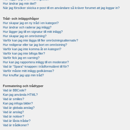
Hur ändrar jag min titel?
När jag försöker skicka e-post till en användare så kräver forumet att jag loggar in?
Tråd- och inläggsfrågor
Hur skapar jag en ny tråd i en kategori?
Hur ändrar och raderar jag inlägg?
Hur lägger jag till en signatur till mitt inlägg?
Hur skapar jag en omröstning?
Varför kan jag inte lägga till fler omröstningsalternativ?
Hur redigerar eller tar jag bort en omröstning?
Varför kan jag inte komma åt en kategori?
Varför kan jag inte bifoga filer?
Varför fick jag en varning?
Hur kan jag rapportera inlägg till en moderator?
Vad är “Spara”-knappen i trådformuläret till för?
Varför måste mitt inlägg godkännas?
Hur knuffar jag upp min tråd?
Formatering och trådtyper
Vad är BBCode?
Kan jag använda HTML?
Vad är smilies?
Kan jag infoga bilder?
Vad är globala anslag?
Vad är anslag?
Vad är notiser?
Vad är låsta trådar?
Vad är trådikoner?