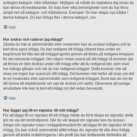
antingen kategori- eller trådsidan. Möjligen så måste du registrera dig innan du
kan skriva ett meddelande. En lista över vilka behörigheter som du har finns
längst ner på kategori- och trådsidorna. Exempel: Du kan skapa nya trådar i
denna kategori, Du kan bifoga filer i denna kategori, osv.
Upp
Hur ändrar och raderar jag inlägg?
Såvida du inte är administratör eller moderator kan du endast redigera och ta
bort dina egna inlägg. Du kan redigera ett inlägg (ibland bara under en
begränsad tid från det att inlägget gjorts) genom att klicka på redigera-knappen
för det relevanta inlägget. Om någon redan svarat på ditt inlägg så kommer det
att finnas en liten textrad under ditt inlägg efter att du redigerat det, som visar
hur många gånger och när du har redigerat inlägget. Detta kommer inte att
visas om ingen har svarat på ditt inlägg. Det kommer inte heller att visas om det
är en moderator eller administratör som redigerat inlägget. Dock kan de om de
vill lämna ett meddelande om vad de ändrat och varför. Observera att vanliga
användare inte kan ta bort ett inlägg om det redan besvarats.
Upp
Hur lägger jag till en signatur till mitt inlägg?
För att lägga till en signatur till ett inlägg måste du först skapa en signatur, detta
gör du via din kontrollpanel. När du väl skapat din signatur kan du kryssa i
Infoga min signatur-rutan i inläggsformuläret för att lägga till din signatur till ditt
inlägg. Du kan också automatiskt alltid infoga din signatur till alla dina inlägg
genom att ändra inställningarna i din profil (du kan fortfarande förhindra att