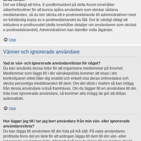
Det var tråkigt att höra. E-postformuläret på detta forum innehåller
säkerhetsrutiner för att kunna spåra användare som skickar sådana
meddelanden, så du bör skicka ett e-postmeddelande till administratören med
en fullständig kopia av e-postmeddelandet du fått. Det är väldigt viktigt att
inkludera e-posthuvudet (detta innehåller detaljer om användaren som skickat
e-postmeddelandet). Administratören kan därefter vidta åtgärder.
Upp
Vänner och ignorerade användare
Vad är vän- och ignorerade användarelistan för något?
Du kan använda dessa listor för att organisera medlemmar på forumet.
Medlemmar som läggs till i din vänskapslista kommer att visas i din
kontrollpanel vilket låter dig snabbt och enkelt visa deras onlinestatus och
skicka personliga meddelanden till dem. Om det stöds i mallen så kan inlägg
från dessa användare också framhävas. Om du lägger till en användare till din
lista över ignorerade användare, så kommer alla inlägg de gör att döljas
automatiskt.
Upp
Hur lägger jag till / tar jag bort användare från min vän- eller ignorerade
användareslista?
Du kan lägga till användare till din lista på två sätt. På varje användares
profilsida finns det en länk för att antingen lägga till dem till din vän- eller