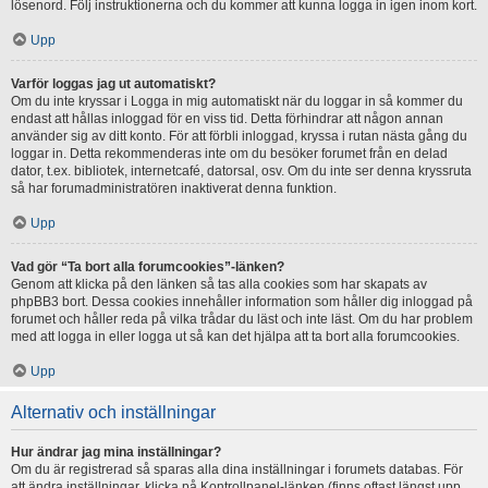
lösenord. Följ instruktionerna och du kommer att kunna logga in igen inom kort.
Upp
Varför loggas jag ut automatiskt?
Om du inte kryssar i Logga in mig automatiskt när du loggar in så kommer du
endast att hållas inloggad för en viss tid. Detta förhindrar att någon annan
använder sig av ditt konto. För att förbli inloggad, kryssa i rutan nästa gång du
loggar in. Detta rekommenderas inte om du besöker forumet från en delad
dator, t.ex. bibliotek, internetcafé, datorsal, osv. Om du inte ser denna kryssruta
så har forumadministratören inaktiverat denna funktion.
Upp
Vad gör “Ta bort alla forumcookies”-länken?
Genom att klicka på den länken så tas alla cookies som har skapats av
phpBB3 bort. Dessa cookies innehåller information som håller dig inloggad på
forumet och håller reda på vilka trådar du läst och inte läst. Om du har problem
med att logga in eller logga ut så kan det hjälpa att ta bort alla forumcookies.
Upp
Alternativ och inställningar
Hur ändrar jag mina inställningar?
Om du är registrerad så sparas alla dina inställningar i forumets databas. För
att ändra inställningar, klicka på Kontrollpanel-länken (finns oftast längst upp