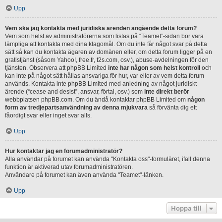
Upp
Vem ska jag kontakta med juridiska ärenden angående detta forum?
Vem som helst av administratörerna som listas på “Teamet”-sidan bör vara
lämpliga att kontakta med dina klagomål. Om du inte får något svar på detta
sätt så kan du kontakta ägaren av domänen eller, om detta forum ligger på en
gratistjänst (såsom Yahoo!, free.fr, f2s.com, osv.), abuse-avdelningen för den
tjänsten. Observera att phpBB Limited
inte har någon som helst kontroll
och
kan inte på något sätt hållas ansvariga för hur, var eller av vem detta forum
används. Kontakta inte phpBB Limited med anledning av något juridiskt
ärende (“cease and desist”, ansvar, förtal, osv.) som
inte direkt berör
webbplatsen phpBB.com. Om du ändå kontaktar phpBB Limited om
någon
form av tredjepartsanvändning av denna mjukvara
så förvänta dig ett
fåordigt svar eller inget svar alls.
Upp
Hur kontaktar jag en forumadministratör?
Alla användar på forumet kan använda "Kontakta oss"-formuläret, ifall denna
funktion är aktiverad utav forumadministratören.
Användare på forumet kan även använda "Teamet"-länken.
Upp
Hoppa till