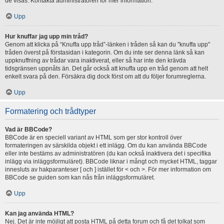
de visas. Kontakta administratören för mer information.
Upp
Hur knuffar jag upp min tråd?
Genom att klicka på “Knuffa upp tråd”-länken i tråden så kan du "knuffa upp"
tråden överst på förstasidan i kategorin. Om du inte ser denna länk så kan
uppknuffning av trådar vara inaktiverat, eller så har inte den krävda
tidsgränsen uppnåts än. Det går också att knuffa upp en tråd genom att helt
enkelt svara på den. Försäkra dig dock först om att du följer forumreglerna.
Upp
Formatering och trådtyper
Vad är BBCode?
BBCode är en speciell variant av HTML som ger stor kontroll över
formateringen av särskilda objekt i ett inlägg. Om du kan använda BBCode
eller inte bestäms av administratören (du kan också inaktivera det i specifika
inlägg via inläggsformuläret). BBCode liknar i mångt och mycket HTML, taggar
innesluts av hakparanteser [ och ] istället för < och >. För mer information om
BBCode se guiden som kan nås från inläggsformuläret.
Upp
Kan jag använda HTML?
Nej. Det är inte möjligt att posta HTML på detta forum och få det tolkat som