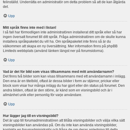
felinställd. Underrätta en administratör om detta problem så att de kan åtgärda
det.
Upp
Mitt språk finns inte med i listan!
I så fall har förmodligen inte administratören installerat ditt språk eller så har
ingen översatt forumet till ditt språk. Fråga administratören om de skulle kunna
installera språkpaketet du vill ha. Om språkpaketet inte finns så är du
välkommen att skapa en ny översättning. Mer information finns på phpBB
Limiteds webbplats (använd länken längst ner på forumsidorna).
Upp
Vad är det för bild som visas tillsammans med mitt användarnamn?
Det finns två bilder som kan visas tillsammans med ett användarnamn i inlägg.
Den ena är en titelbild, oftast är dessa bilder i form av stjärnor, prickar eller
block som visar hur många inlägg du har gjort eller din status på forumet. Den
andra bilden, oftast är den större, är känd som en visningsbild och är i
allmänhet unik eller personlig för varje användare.
Upp
Hur lägger jag till en visningsbild?
Det är upp till forumadministratören att tillåta visningsbilder och välja vilka sätt
visningsbilder kan användas på. Om du inte kan använda visningsbilder,
kontakta en forumadministratör och fråga de om deras anledning till detta.