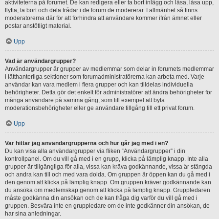
aktiviteterna på forumet. De kan redigera eller ta bort inlägg och låsa, låsa upp,
flytta, ta bort och dela trådar i de forum de modererar. I allmänhet så finns
moderatorerna där för att förhindra att användare kommer ifrån ämnet eller
postar anstötligt material.
Upp
Vad är användargrupper?
Användargrupper är grupper av medlemmar som delar in forumets medlemmar
i lätthanterliga sektioner som forumadministratörerna kan arbeta med. Varje
användar kan vara medlem i flera grupper och kan tilldelas individuella
behörigheter. Detta gör det enkelt för administratörer att ändra behörigheter för
många användare på samma gång, som till exempel att byta
moderationsbehörigheter eller ge användare tillgång till ett privat forum.
Upp
Var hittar jag användargrupperna och hur går jag med i en?
Du kan visa alla användargrupper via fliken “Användargrupper” i din
kontrollpanel. Om du vill gå med i en grupp, klicka på lämplig knapp. Inte alla
grupper är tillgängliga för alla, vissa kan kräva godkännande, vissa är stängda
och andra kan till och med vara dolda. Om gruppen är öppen kan du gå med i
den genom att klicka på lämplig knapp. Om gruppen kräver godkännande kan
du ansöka om medlemskap genom att klicka på lämplig knapp. Gruppledaren
måste godkänna din ansökan och de kan fråga dig varför du vill gå med i
gruppen. Besvära inte en gruppledare om de inte godkänner din ansökan, de
har sina anledningar.