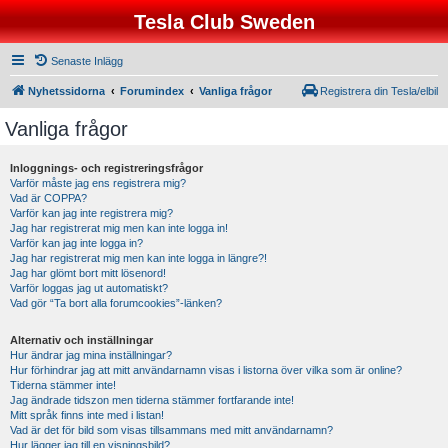
Tesla Club Sweden
Senaste Inlägg
Nyhetssidorna
Forumindex
Vanliga frågor
Registrera din Tesla/elbil
Vanliga frågor
Inloggnings- och registreringsfrågor
Varför måste jag ens registrera mig?
Vad är COPPA?
Varför kan jag inte registrera mig?
Jag har registrerat mig men kan inte logga in!
Varför kan jag inte logga in?
Jag har registrerat mig men kan inte logga in längre?!
Jag har glömt bort mitt lösenord!
Varför loggas jag ut automatiskt?
Vad gör “Ta bort alla forumcookies”-länken?
Alternativ och inställningar
Hur ändrar jag mina inställningar?
Hur förhindrar jag att mitt användarnamn visas i listorna över vilka som är online?
Tiderna stämmer inte!
Jag ändrade tidszon men tiderna stämmer fortfarande inte!
Mitt språk finns inte med i listan!
Vad är det för bild som visas tillsammans med mitt användarnamn?
Hur lägger jag till en visningsbild?