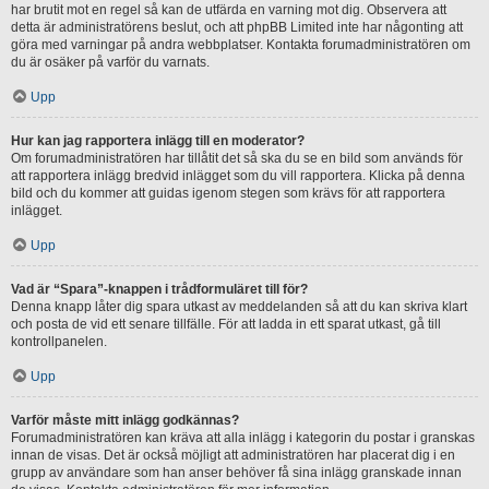
har brutit mot en regel så kan de utfärda en varning mot dig. Observera att
detta är administratörens beslut, och att phpBB Limited inte har någonting att
göra med varningar på andra webbplatser. Kontakta forumadministratören om
du är osäker på varför du varnats.
Upp
Hur kan jag rapportera inlägg till en moderator?
Om forumadministratören har tillåtit det så ska du se en bild som används för
att rapportera inlägg bredvid inlägget som du vill rapportera. Klicka på denna
bild och du kommer att guidas igenom stegen som krävs för att rapportera
inlägget.
Upp
Vad är “Spara”-knappen i trådformuläret till för?
Denna knapp låter dig spara utkast av meddelanden så att du kan skriva klart
och posta de vid ett senare tillfälle. För att ladda in ett sparat utkast, gå till
kontrollpanelen.
Upp
Varför måste mitt inlägg godkännas?
Forumadministratören kan kräva att alla inlägg i kategorin du postar i granskas
innan de visas. Det är också möjligt att administratören har placerat dig i en
grupp av användare som han anser behöver få sina inlägg granskade innan