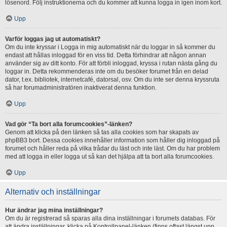
lösenord. Följ instruktionerna och du kommer att kunna logga in igen inom kort.
Upp
Varför loggas jag ut automatiskt?
Om du inte kryssar i Logga in mig automatiskt när du loggar in så kommer du
endast att hållas inloggad för en viss tid. Detta förhindrar att någon annan
använder sig av ditt konto. För att förbli inloggad, kryssa i rutan nästa gång du
loggar in. Detta rekommenderas inte om du besöker forumet från en delad
dator, t.ex. bibliotek, internetcafé, datorsal, osv. Om du inte ser denna kryssruta
så har forumadministratören inaktiverat denna funktion.
Upp
Vad gör “Ta bort alla forumcookies”-länken?
Genom att klicka på den länken så tas alla cookies som har skapats av
phpBB3 bort. Dessa cookies innehåller information som håller dig inloggad på
forumet och håller reda på vilka trådar du läst och inte läst. Om du har problem
med att logga in eller logga ut så kan det hjälpa att ta bort alla forumcookies.
Upp
Alternativ och inställningar
Hur ändrar jag mina inställningar?
Om du är registrerad så sparas alla dina inställningar i forumets databas. För
att ändra inställningar, klicka på Kontrollpanel-länken (finns oftast längst upp