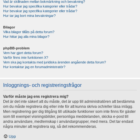
Vad är skillnaden mellan bokmärkning och bevakning?
Hur bevakar jag specifika kategorier eller trådar?
Hur bevakar jag specifika kategorier eller trådar?
Hur tar jag bort mina bevakningar?
Bilagor
Vilka bilagor tillåts på detta forum?
Hur hittar jag alla mina bilagor?
phpBB-problem
Vem har gjort detta forum?
Varför finns inte funktionen X?
Vem ska jag kontakta med juridiska ärenden angående detta forum?
Hur kontaktar jag en forumadministratör?
Inloggnings- och registreringsfrågor
Varför måste jag ens registrera mig?
Det är det inte säkert att du måste, det är upp till administratören att bestämma
om du måste registrera dig eller inte för att kunna skriva och/eller läsa inlägg.
Men registrering ger dig tillgång till utökade funktioner som inte finns för gäster
som till exempel visningsbilder, personliga meddelanden, skicka e-post till
andra användare, medlemskap i användargrupper, med mera. Det tar endast
några minuter att registrera sig, så det rekommenderas.
Upp