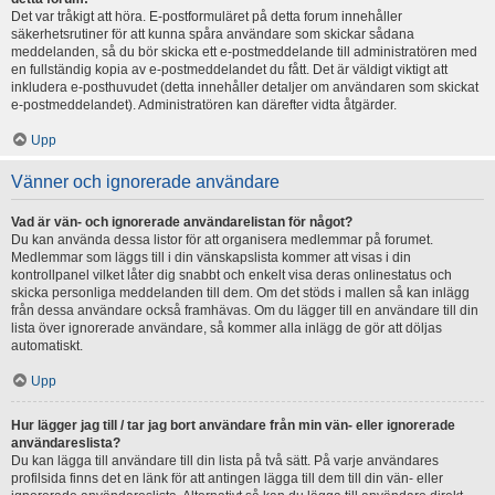
Det var tråkigt att höra. E-postformuläret på detta forum innehåller
säkerhetsrutiner för att kunna spåra användare som skickar sådana
meddelanden, så du bör skicka ett e-postmeddelande till administratören med
en fullständig kopia av e-postmeddelandet du fått. Det är väldigt viktigt att
inkludera e-posthuvudet (detta innehåller detaljer om användaren som skickat
e-postmeddelandet). Administratören kan därefter vidta åtgärder.
Upp
Vänner och ignorerade användare
Vad är vän- och ignorerade användarelistan för något?
Du kan använda dessa listor för att organisera medlemmar på forumet.
Medlemmar som läggs till i din vänskapslista kommer att visas i din
kontrollpanel vilket låter dig snabbt och enkelt visa deras onlinestatus och
skicka personliga meddelanden till dem. Om det stöds i mallen så kan inlägg
från dessa användare också framhävas. Om du lägger till en användare till din
lista över ignorerade användare, så kommer alla inlägg de gör att döljas
automatiskt.
Upp
Hur lägger jag till / tar jag bort användare från min vän- eller ignorerade
användareslista?
Du kan lägga till användare till din lista på två sätt. På varje användares
profilsida finns det en länk för att antingen lägga till dem till din vän- eller