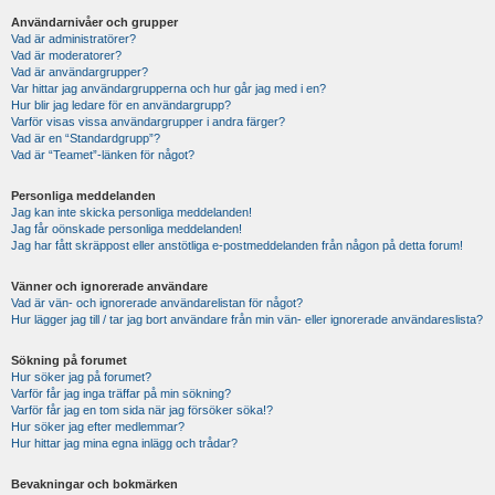
Användarnivåer och grupper
Vad är administratörer?
Vad är moderatorer?
Vad är användargrupper?
Var hittar jag användargrupperna och hur går jag med i en?
Hur blir jag ledare för en användargrupp?
Varför visas vissa användargrupper i andra färger?
Vad är en “Standardgrupp”?
Vad är “Teamet”-länken för något?
Personliga meddelanden
Jag kan inte skicka personliga meddelanden!
Jag får oönskade personliga meddelanden!
Jag har fått skräppost eller anstötliga e-postmeddelanden från någon på detta forum!
Vänner och ignorerade användare
Vad är vän- och ignorerade användarelistan för något?
Hur lägger jag till / tar jag bort användare från min vän- eller ignorerade användareslista?
Sökning på forumet
Hur söker jag på forumet?
Varför får jag inga träffar på min sökning?
Varför får jag en tom sida när jag försöker söka!?
Hur söker jag efter medlemmar?
Hur hittar jag mina egna inlägg och trådar?
Bevakningar och bokmärken