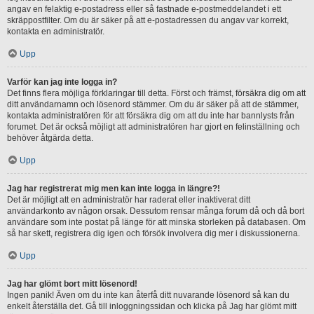
angav en felaktig e-postadress eller så fastnade e-postmeddelandet i ett
skräppostfilter. Om du är säker på att e-postadressen du angav var korrekt,
kontakta en administratör.
Upp
Varför kan jag inte logga in?
Det finns flera möjliga förklaringar till detta. Först och främst, försäkra dig om att
ditt användarnamn och lösenord stämmer. Om du är säker på att de stämmer,
kontakta administratören för att försäkra dig om att du inte har bannlysts från
forumet. Det är också möjligt att administratören har gjort en felinställning och
behöver åtgärda detta.
Upp
Jag har registrerat mig men kan inte logga in längre?!
Det är möjligt att en administratör har raderat eller inaktiverat ditt
användarkonto av någon orsak. Dessutom rensar många forum då och då bort
användare som inte postat på länge för att minska storleken på databasen. Om
så har skett, registrera dig igen och försök involvera dig mer i diskussionerna.
Upp
Jag har glömt bort mitt lösenord!
Ingen panik! Även om du inte kan återfå ditt nuvarande lösenord så kan du
enkelt återställa det. Gå till inloggningssidan och klicka på Jag har glömt mitt