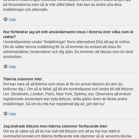
på forumsidorna men så är inte alltid fallet). Här kan du ändra alla dina
inställningar och alternativ.
Upp
Hur förhindrar jag att mitt användarnamn visas i listorna över vilka som är
online?
I kontrollpanelen under “Inställningar” finns alternativet Dölj att jag är online.
Om du sätter denna inställning till Ja så kommer du endast att visas för
administratörer, moderatorer och dig själv. Du kommer att räknas som en dold
användare.
Upp
Tiderna stämmer inte!
Det kan vara så att tiderna som visas är för en annan tidszon än den du
befinner dig i. Om så är fallet, gå till din kontrollpanel och ändra till rätt tidszon,
t.ex. Stockholm, London, Paris, New York, Sydney, osv. Observera att endast
registrerade användare kan byta tidszon, detta gäller även de flesta andra
inställningar. Så om du inte har registrerat dig än, gör det nu!
Upp
Jag ändrade tidszon men tiderna stämmer fortfarande inte!
Om du är säker på att du har valt rätt tidszon och att du har har ställt in
sommartid korrekt och tiderna fortfarande inte stämmer så är serverns klocka