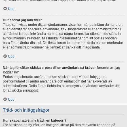
Upp
Hur ändrar jag min titel?
Titlar, som visas under ditt användarnamn, visar hur många inlägg du har gjort
eller identifierar speciella användare, t.ex. moderatorer eller administratörer. I
allmänhet kan du inte ändra namnet på några forumtitlar eftersom de ställs in
av forumadministratören. Missbruka inte forumet genom att posta i onödan
bara för att ändra din titel. De flesta forum tolererar inte detta och en moderator
eller administratör kommer helt enkelt att sänka ditt inläggsantal.
Upp
När jag försöker skicka e-post till en användare så kräver forumet att jag
loggar in?
Endast registrerade användare kan skicka e-post via det inbygga e-
postformuläret till andra användare och endast om det har aktiverats av
administratören. Detta för att förhindra att anonyma användare använder det
för att skicka skräppost.
Upp
Tråd- och inläggsfrågor
Hur skapar jag en ny tråd i en kategori?
För att skapa en ny tråd i en kategori, klicka på den relevanta knappen på