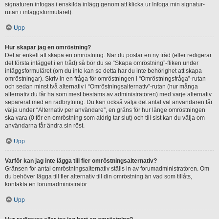
signaturen infogas i enskilda inlägg genom att klicka ur Infoga min signatur-
rutan i inläggsformuläret).
Upp
Hur skapar jag en omröstning?
Det är enkelt att skapa en omröstning. När du postar en ny tråd (eller redigerar
det första inlägget i en tråd) så bör du se “Skapa omröstning”-fliken under
inläggsformuläret (om du inte kan se detta har du inte behörighet att skapa
omröstningar). Skriv in en fråga för omröstningen i “Omröstningsfråga”-rutan
och sedan minst två alternativ i “Omröstningsalternativ”-rutan (hur många
alternativ du får ha som mest bestäms av administratören) med varje alternativ
separerat med en radbrytning. Du kan också välja det antal val användaren får
välja under “Alternativ per användare”, en gräns för hur länge omröstningen
ska vara (0 för en omröstning som aldrig tar slut) och till sist kan du välja om
användarna får ändra sin röst.
Upp
Varför kan jag inte lägga till fler omröstningsalternativ?
Gränsen för antal omröstningsalternativ ställs in av forumadministratören. Om
du behöver lägga till fler alternativ till din omröstning än vad som tillåts,
kontakta en forumadministratör.
Upp