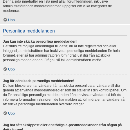
Denna sida innehåller en lista med alla i forumledningen, inklusive
administratörer och moderatorer med uppgifter om vilka kategorier de
modererar.
Upp
Personliga meddelanden
Jag kan inte skicka personliga meddelanden!
Det finns tre möjliga anledningar till detta; du är inte registrerad och/eller
inloggad, administratören har inaktiverat personliga meddelanden för hela
forumet, eller så har administratören förhindrat just dig från att skicka
personliga meddelanden. Fråga i så fall administratören varför.
Upp
Jag får oönskade personliga meddelanden!
Du kan blockera en användare från att skicka personliga användare till dig
genom att använda meddelanderegler som du ställer in i din kontrollpanel. Om
du får anstötliga personliga meddelanden från en viss användare så bör du
informera forumadministratören, de har makten att förhindra en användare från
att skicka personliga meddelanden överhuvudtaget.
Upp
Jag har fått skräppost eller anstötliga e-postmeddelanden från någon på
detta forum!