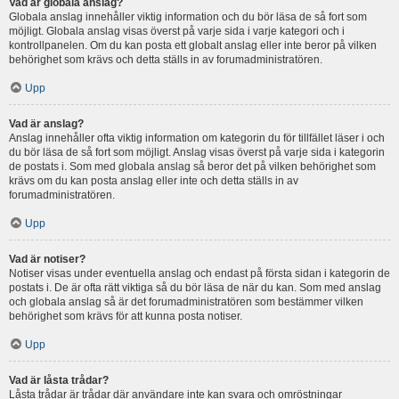
Vad är globala anslag?
Globala anslag innehåller viktig information och du bör läsa de så fort som
möjligt. Globala anslag visas överst på varje sida i varje kategori och i
kontrollpanelen. Om du kan posta ett globalt anslag eller inte beror på vilken
behörighet som krävs och detta ställs in av forumadministratören.
Upp
Vad är anslag?
Anslag innehåller ofta viktig information om kategorin du för tillfället läser i och
du bör läsa de så fort som möjligt. Anslag visas överst på varje sida i kategorin
de postats i. Som med globala anslag så beror det på vilken behörighet som
krävs om du kan posta anslag eller inte och detta ställs in av
forumadministratören.
Upp
Vad är notiser?
Notiser visas under eventuella anslag och endast på första sidan i kategorin de
postats i. De är ofta rätt viktiga så du bör läsa de när du kan. Som med anslag
och globala anslag så är det forumadministratören som bestämmer vilken
behörighet som krävs för att kunna posta notiser.
Upp
Vad är låsta trådar?
Låsta trådar är trådar där användare inte kan svara och omröstningar