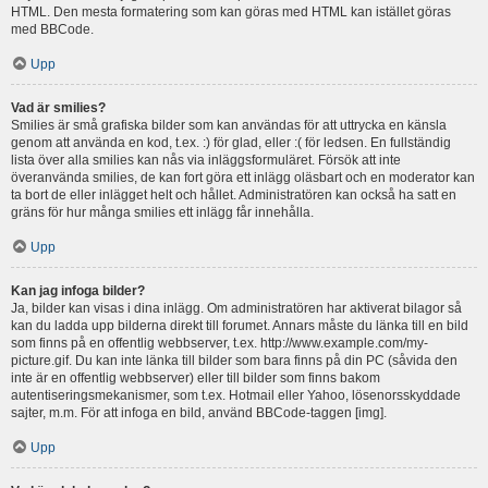
HTML. Den mesta formatering som kan göras med HTML kan istället göras
med BBCode.
Upp
Vad är smilies?
Smilies är små grafiska bilder som kan användas för att uttrycka en känsla
genom att använda en kod, t.ex. :) för glad, eller :( för ledsen. En fullständig
lista över alla smilies kan nås via inläggsformuläret. Försök att inte
överanvända smilies, de kan fort göra ett inlägg oläsbart och en moderator kan
ta bort de eller inlägget helt och hållet. Administratören kan också ha satt en
gräns för hur många smilies ett inlägg får innehålla.
Upp
Kan jag infoga bilder?
Ja, bilder kan visas i dina inlägg. Om administratören har aktiverat bilagor så
kan du ladda upp bilderna direkt till forumet. Annars måste du länka till en bild
som finns på en offentlig webbserver, t.ex. http://www.example.com/my-
picture.gif. Du kan inte länka till bilder som bara finns på din PC (såvida den
inte är en offentlig webbserver) eller till bilder som finns bakom
autentiseringsmekanismer, som t.ex. Hotmail eller Yahoo, lösenorsskyddade
sajter, m.m. För att infoga en bild, använd BBCode-taggen [img].
Upp