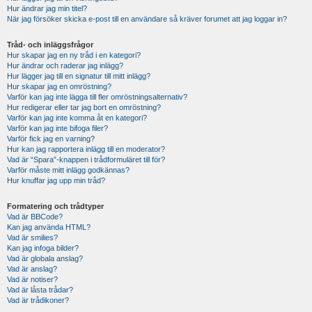
Hur ändrar jag min titel?
När jag försöker skicka e-post till en användare så kräver forumet att jag loggar in?
Tråd- och inläggsfrågor
Hur skapar jag en ny tråd i en kategori?
Hur ändrar och raderar jag inlägg?
Hur lägger jag till en signatur till mitt inlägg?
Hur skapar jag en omröstning?
Varför kan jag inte lägga till fler omröstningsalternativ?
Hur redigerar eller tar jag bort en omröstning?
Varför kan jag inte komma åt en kategori?
Varför kan jag inte bifoga filer?
Varför fick jag en varning?
Hur kan jag rapportera inlägg till en moderator?
Vad är “Spara”-knappen i trådformuläret till för?
Varför måste mitt inlägg godkännas?
Hur knuffar jag upp min tråd?
Formatering och trådtyper
Vad är BBCode?
Kan jag använda HTML?
Vad är smilies?
Kan jag infoga bilder?
Vad är globala anslag?
Vad är anslag?
Vad är notiser?
Vad är låsta trådar?
Vad är trådikoner?