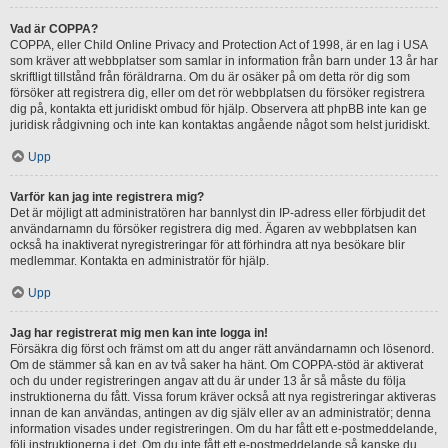
Vad är COPPA?
COPPA, eller Child Online Privacy and Protection Act of 1998, är en lag i USA
som kräver att webbplatser som samlar in information från barn under 13 år har
skriftligt tillstånd från föräldrarna. Om du är osäker på om detta rör dig som
försöker att registrera dig, eller om det rör webbplatsen du försöker registrera
dig på, kontakta ett juridiskt ombud för hjälp. Observera att phpBB inte kan ge
juridisk rådgivning och inte kan kontaktas angående något som helst juridiskt.
Upp
Varför kan jag inte registrera mig?
Det är möjligt att administratören har bannlyst din IP-adress eller förbjudit det
användarnamn du försöker registrera dig med. Ägaren av webbplatsen kan
också ha inaktiverat nyregistreringar för att förhindra att nya besökare blir
medlemmar. Kontakta en administratör för hjälp.
Upp
Jag har registrerat mig men kan inte logga in!
Försäkra dig först och främst om att du anger rätt användarnamn och lösenord.
Om de stämmer så kan en av två saker ha hänt. Om COPPA-stöd är aktiverat
och du under registreringen angav att du är under 13 år så måste du följa
instruktionerna du fått. Vissa forum kräver också att nya registreringar aktiveras
innan de kan användas, antingen av dig själv eller av an administratör; denna
information visades under registreringen. Om du har fått ett e-postmeddelande,
följ instruktionerna i det. Om du inte fått ett e-postmeddelande så kanske du