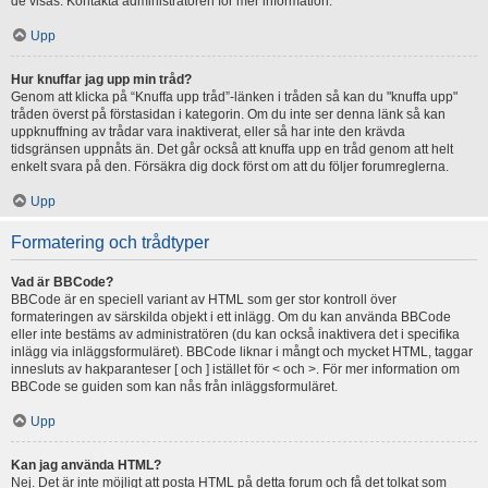
de visas. Kontakta administratören för mer information.
Upp
Hur knuffar jag upp min tråd?
Genom att klicka på “Knuffa upp tråd”-länken i tråden så kan du "knuffa upp"
tråden överst på förstasidan i kategorin. Om du inte ser denna länk så kan
uppknuffning av trådar vara inaktiverat, eller så har inte den krävda
tidsgränsen uppnåts än. Det går också att knuffa upp en tråd genom att helt
enkelt svara på den. Försäkra dig dock först om att du följer forumreglerna.
Upp
Formatering och trådtyper
Vad är BBCode?
BBCode är en speciell variant av HTML som ger stor kontroll över
formateringen av särskilda objekt i ett inlägg. Om du kan använda BBCode
eller inte bestäms av administratören (du kan också inaktivera det i specifika
inlägg via inläggsformuläret). BBCode liknar i mångt och mycket HTML, taggar
innesluts av hakparanteser [ och ] istället för < och >. För mer information om
BBCode se guiden som kan nås från inläggsformuläret.
Upp
Kan jag använda HTML?
Nej. Det är inte möjligt att posta HTML på detta forum och få det tolkat som