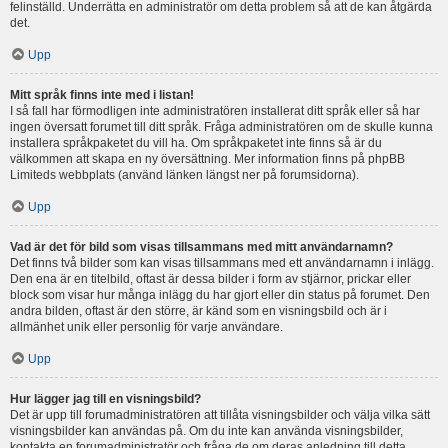
felinställd. Underrätta en administratör om detta problem så att de kan åtgärda
det.
Upp
Mitt språk finns inte med i listan!
I så fall har förmodligen inte administratören installerat ditt språk eller så har
ingen översatt forumet till ditt språk. Fråga administratören om de skulle kunna
installera språkpaketet du vill ha. Om språkpaketet inte finns så är du
välkommen att skapa en ny översättning. Mer information finns på phpBB
Limiteds webbplats (använd länken längst ner på forumsidorna).
Upp
Vad är det för bild som visas tillsammans med mitt användarnamn?
Det finns två bilder som kan visas tillsammans med ett användarnamn i inlägg.
Den ena är en titelbild, oftast är dessa bilder i form av stjärnor, prickar eller
block som visar hur många inlägg du har gjort eller din status på forumet. Den
andra bilden, oftast är den större, är känd som en visningsbild och är i
allmänhet unik eller personlig för varje användare.
Upp
Hur lägger jag till en visningsbild?
Det är upp till forumadministratören att tillåta visningsbilder och välja vilka sätt
visningsbilder kan användas på. Om du inte kan använda visningsbilder,
kontakta en forumadministratör och fråga de om deras anledning till detta.