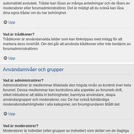
automatiskt avslutats. Trådar kan låsas av många anledningar och de låses av
moderatorer eller forumadministratörer. Det är möjligt att du också kan låsa
dina egna trådar om du har behörighet.
Upp
Vad är trådikoner?
Trådikoner är användarvalda bilder som kan förknippas med inlägg för att
markera dess innehåll. Om det går att använda trådikoner eller inte bestäms av
forumadministratören.
Upp
Användarnivåer och grupper
Vad är administratörer?
Administratörer är medlemmar tilldelade den högsta nivån av kontroll över hela
forumet. Dessa medlemmar kan kontrollera alla aspekter av forumets drift,
vilket inkluderar att ställa in behörigheter, bannlysa användare, skapa
användargrupper och moderatorer, osv. De har också fullständiga
moderationsbehörigheter i alla kategorier, om forumgrundaren tillåtit det.
Upp
Vad är moderatorer?
Moderatorer är individer (eller grupper av individer) som sköter om de dagliga