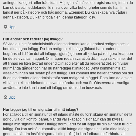
antingen kategori- eller trådsidan. Möjligen så måste du registrera dig innan du
kan skriva ett meddelande. En lista över vilka behörigheter som du har finns
längst ner på kategori- och trådsidorna. Exempel: Du kan skapa nya trådar i
denna kategori, Du kan bifoga filer i denna kategori, osv.
Upp
Hur ändrar och raderar jag inlägg?
Såvida du inte är administratör eller moderator kan du endast redigera och ta
bort dina egna inlägg. Du kan redigera ett inlägg (ibland bara under en
begränsad tid från det att inlägget gjorts) genom att klicka på redigera-knappen
för det relevanta inlägget. Om någon redan svarat på ditt inlägg så kommer det
att finnas en liten textrad under ditt inlägg efter att du redigerat det, som visar
hur många gånger och när du har redigerat inlägget. Detta kommer inte att
visas om ingen har svarat på ditt inlägg. Det kommer inte heller att visas om det
är en moderator eller administratör som redigerat inlägget. Dock kan de om de
vill lämna ett meddelande om vad de ändrat och varför. Observera att vanliga
användare inte kan ta bort ett inlägg om det redan besvarats.
Upp
Hur lägger jag till en signatur till mitt inlägg?
För att lägga till en signatur till ett inlägg måste du först skapa en signatur, detta
gör du via din kontrollpanel. När du väl skapat din signatur kan du kryssa i
Infoga min signatur-rutan i inläggsformuläret för att lägga till din signatur till ditt
inlägg. Du kan också automatiskt alltid infoga din signatur till alla dina inlägg
genom att ändra inställningarna i din profil (du kan fortfarande förhindra att