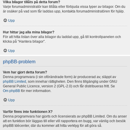
Vilka bilagor tillåts på detta forum?
Varje forumadministratör kan tillåta eller förbjuda vissa typer av bilagor. Om du
är osäker på vad som får laddas upp, kontakta forumadministratören för hjälp.
Upp
Hur hittar jag alla mina bilagor?
För att hitta listan över alla bilagor du laddat upp, gå till kontrollpanelen och
klicka på “Hantera bilagor”.
Upp
phpBB-problem
Vem har gjort detta forum?
Denna programvara (i sin oförändrade form) är producerad av, släppt av
phpBB Limited
, som innehar rättigheten. Den finns tillgänglig under GNU
General Public Licence, version 2 (GPL-2.0) och får distribueras fritt. Se
Om phpBB
för mer information.
Upp
Varför finns inte funktionen X?
Denna programvara har gjorts och licensierats av phpBB Limited. Om du anser
att en funktion bör läggas till eller vill rapportera en bugg, var vänlig och besök
phpBB Idécenter, där du kommer att hitta verktyg för att göra så.