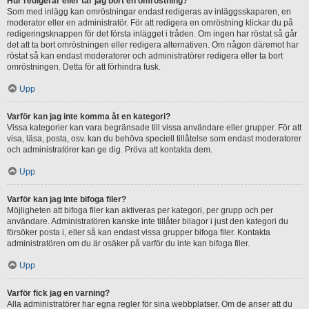
Hur redigerar eller tar jag bort en omröstning?
Som med inlägg kan omröstningar endast redigeras av inläggsskaparen, en
moderator eller en administratör. För att redigera en omröstning klickar du på
redigeringsknappen för det första inlägget i tråden. Om ingen har röstat så går
det att ta bort omröstningen eller redigera alternativen. Om någon däremot har
röstat så kan endast moderatorer och administratörer redigera eller ta bort
omröstningen. Detta för att förhindra fusk.
Upp
Varför kan jag inte komma åt en kategori?
Vissa kategorier kan vara begränsade till vissa användare eller grupper. För att
visa, läsa, posta, osv. kan du behöva speciell tillåtelse som endast moderatorer
och administratörer kan ge dig. Pröva att kontakta dem.
Upp
Varför kan jag inte bifoga filer?
Möjligheten att bifoga filer kan aktiveras per kategori, per grupp och per
användare. Administratören kanske inte tillåter bilagor i just den kategori du
försöker posta i, eller så kan endast vissa grupper bifoga filer. Kontakta
administratören om du är osäker på varför du inte kan bifoga filer.
Upp
Varför fick jag en varning?
Alla administratörer har egna regler för sina webbplatser. Om de anser att du