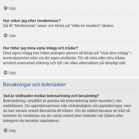
Upp
Hur söker jag efter medlemmar?
Gå till “Medlemmar”-sidan och klicka på “Hitta en medlem”-länken.
Upp
Hur hittar jag mina egna inlägg och trådar?
Dina egna inlägg kan hittas antingen genom att klicka på “Visa dina inlägg” i
kontrollpanelen eller via din egen profilsida. För att söka efter dina trådar,
använd avancerad sökning och fyll i de olika alternativen på lämpligt sätt.
Upp
Bevakningar och bokmärken
Vad är skillnaden mellan bokmärkning och bevakning?
Bokmärkning i phpBB3 är ganska likt bokmärkning (eller favoriter) i din
webbläsare. Du uppmärksammas inte nödvändigtvis vid uppdateringar, men
du kan senare enkelt återvända till tråden. Om du istället bevakar en tråd så
kommer du meddelas via din valda metod eller metoder när tråden eller
kategorin du bevakar uppdateras.
Upp