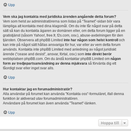
Upp
Vem ska jag kontakta med juridiska ärenden angående detta forum?
Vem som helst av administratörerna som listas på “Teamet”-sidan bör vara
lämpliga att kontakta med dina klagomål. Om du inte får något svar på detta
sätt så kan du kontakta ägaren av domänen eller, om detta forum ligger på en
gratistjänst (såsom Yahoo!, free.fr, f2s.com, osv.), abuse-avdelningen för den
tjänsten. Observera att phpBB Limited
inte har någon som helst kontroll
och
kan inte på något sätt hållas ansvariga för hur, var eller av vem detta forum
används. Kontakta inte phpBB Limited med anledning av något juridiskt
ärende (“cease and desist”, ansvar, förtal, osv.) som
inte direkt berör
webbplatsen phpBB.com. Om du ändå kontaktar phpBB Limited om
någon
form av tredjepartsanvändning av denna mjukvara
så förvänta dig ett
fåordigt svar eller inget svar alls.
Upp
Hur kontaktar jag en forumadministratör?
Alla användar på forumet kan använda "Kontakta oss"-formuläret, ifall denna
funktion är aktiverad utav forumadministratören.
Användare på forumet kan även använda "Teamet"-länken.
Upp
Hoppa till