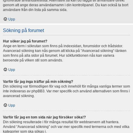
ignorerade användareslista. Alternativt så kan du lägga till användare direkt
genom att ange deras användarnamn i din kontrollpanel. Du kan också ta bort
användare från din lista på samma sida.
Upp
Sökning på forumet
Hur söker jag på forumet?
Ange en term i sökrutan som finns på indexsidan, forumsidor och trådsidor.
Avancerad sökning kan nås genom att klicka på “Avancerad sökning”-länken
som finns på alla sidor på forumet. Hur sökfunktionen nås kan variera
beroende på vilken stil som används.
Upp
Varför får jag inga träffar på min sökning?
Din sökning var förmodligen för vag och innehöll för många vanliga termer som
inte indexeras av phpBB3. Var mer specifik och använd alternativen som finns i
avancerad sökning.
Upp
Varför får jag en tom sida när jag försöker söka!?
Din sökning resulterade i för många resultat för webbservern att hantera.
Använd “Avancerad sökning” och var mer specifik med termerna och med vilka
kategorier som ska sökas i.