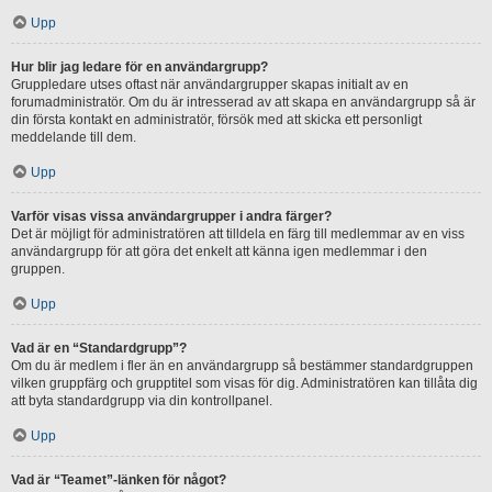
Upp
Hur blir jag ledare för en användargrupp?
Gruppledare utses oftast när användargrupper skapas initialt av en
forumadministratör. Om du är intresserad av att skapa en användargrupp så är
din första kontakt en administratör, försök med att skicka ett personligt
meddelande till dem.
Upp
Varför visas vissa användargrupper i andra färger?
Det är möjligt för administratören att tilldela en färg till medlemmar av en viss
användargrupp för att göra det enkelt att känna igen medlemmar i den
gruppen.
Upp
Vad är en “Standardgrupp”?
Om du är medlem i fler än en användargrupp så bestämmer standardgruppen
vilken gruppfärg och grupptitel som visas för dig. Administratören kan tillåta dig
att byta standardgrupp via din kontrollpanel.
Upp
Vad är “Teamet”-länken för något?