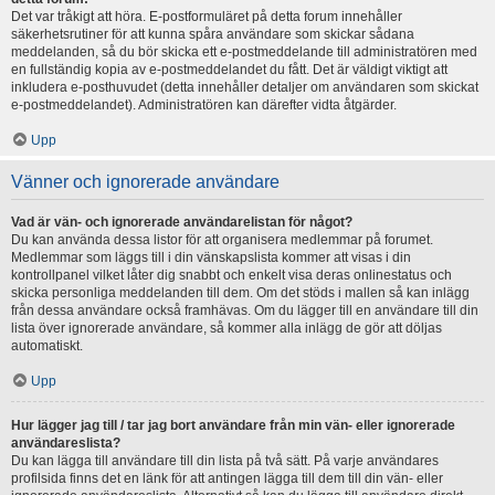
Det var tråkigt att höra. E-postformuläret på detta forum innehåller
säkerhetsrutiner för att kunna spåra användare som skickar sådana
meddelanden, så du bör skicka ett e-postmeddelande till administratören med
en fullständig kopia av e-postmeddelandet du fått. Det är väldigt viktigt att
inkludera e-posthuvudet (detta innehåller detaljer om användaren som skickat
e-postmeddelandet). Administratören kan därefter vidta åtgärder.
Upp
Vänner och ignorerade användare
Vad är vän- och ignorerade användarelistan för något?
Du kan använda dessa listor för att organisera medlemmar på forumet.
Medlemmar som läggs till i din vänskapslista kommer att visas i din
kontrollpanel vilket låter dig snabbt och enkelt visa deras onlinestatus och
skicka personliga meddelanden till dem. Om det stöds i mallen så kan inlägg
från dessa användare också framhävas. Om du lägger till en användare till din
lista över ignorerade användare, så kommer alla inlägg de gör att döljas
automatiskt.
Upp
Hur lägger jag till / tar jag bort användare från min vän- eller ignorerade
användareslista?
Du kan lägga till användare till din lista på två sätt. På varje användares
profilsida finns det en länk för att antingen lägga till dem till din vän- eller