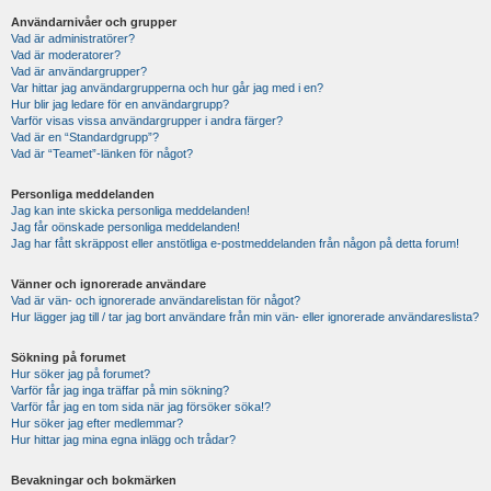
Användarnivåer och grupper
Vad är administratörer?
Vad är moderatorer?
Vad är användargrupper?
Var hittar jag användargrupperna och hur går jag med i en?
Hur blir jag ledare för en användargrupp?
Varför visas vissa användargrupper i andra färger?
Vad är en “Standardgrupp”?
Vad är “Teamet”-länken för något?
Personliga meddelanden
Jag kan inte skicka personliga meddelanden!
Jag får oönskade personliga meddelanden!
Jag har fått skräppost eller anstötliga e-postmeddelanden från någon på detta forum!
Vänner och ignorerade användare
Vad är vän- och ignorerade användarelistan för något?
Hur lägger jag till / tar jag bort användare från min vän- eller ignorerade användareslista?
Sökning på forumet
Hur söker jag på forumet?
Varför får jag inga träffar på min sökning?
Varför får jag en tom sida när jag försöker söka!?
Hur söker jag efter medlemmar?
Hur hittar jag mina egna inlägg och trådar?
Bevakningar och bokmärken