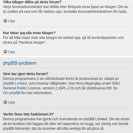
Vilka bilagor tillåts på detta forum?
Varje forumadministratör kan tillåta eller förbjuda vissa typer av bilagor. Om du
är osäker på vad som får laddas upp, kontakta forumadministratören för hjälp.
Upp
Hur hittar jag alla mina bilagor?
För att hitta listan över alla bilagor du laddat upp, gå till kontrollpanelen och
klicka på “Hantera bilagor”.
Upp
phpBB-problem
Vem har gjort detta forum?
Denna programvara (i sin oförändrade form) är producerad av, släppt av
phpBB Limited
, som innehar rättigheten. Den finns tillgänglig under GNU
General Public Licence, version 2 (GPL-2.0) och får distribueras fritt. Se
Om phpBB
för mer information.
Upp
Varför finns inte funktionen X?
Denna programvara har gjorts och licensierats av phpBB Limited. Om du anser
att en funktion bör läggas till eller vill rapportera en bugg, var vänlig och besök
phpBB Idécenter, där du kommer att hitta verktyg för att göra så.