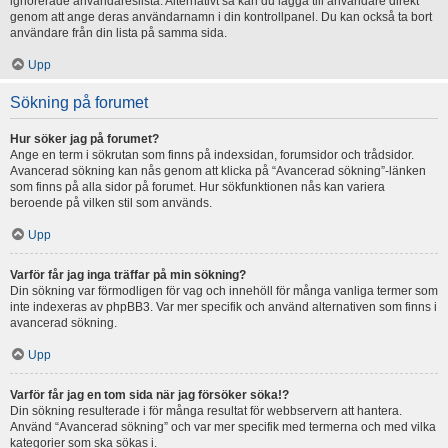
ignorerade användareslista. Alternativt så kan du lägga till användare direkt
genom att ange deras användarnamn i din kontrollpanel. Du kan också ta bort
användare från din lista på samma sida.
Upp
Sökning på forumet
Hur söker jag på forumet?
Ange en term i sökrutan som finns på indexsidan, forumsidor och trådsidor.
Avancerad sökning kan nås genom att klicka på “Avancerad sökning”-länken
som finns på alla sidor på forumet. Hur sökfunktionen nås kan variera
beroende på vilken stil som används.
Upp
Varför får jag inga träffar på min sökning?
Din sökning var förmodligen för vag och innehöll för många vanliga termer som
inte indexeras av phpBB3. Var mer specifik och använd alternativen som finns i
avancerad sökning.
Upp
Varför får jag en tom sida när jag försöker söka!?
Din sökning resulterade i för många resultat för webbservern att hantera.
Använd “Avancerad sökning” och var mer specifik med termerna och med vilka
kategorier som ska sökas i.