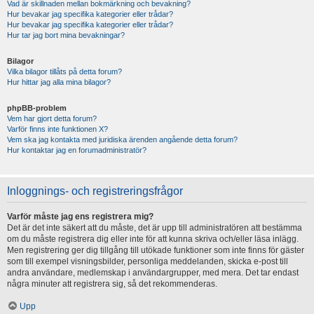
Vad är skillnaden mellan bokmärkning och bevakning?
Hur bevakar jag specifika kategorier eller trådar?
Hur bevakar jag specifika kategorier eller trådar?
Hur tar jag bort mina bevakningar?
Bilagor
Vilka bilagor tillåts på detta forum?
Hur hittar jag alla mina bilagor?
phpBB-problem
Vem har gjort detta forum?
Varför finns inte funktionen X?
Vem ska jag kontakta med juridiska ärenden angående detta forum?
Hur kontaktar jag en forumadministratör?
Inloggnings- och registreringsfrågor
Varför måste jag ens registrera mig?
Det är det inte säkert att du måste, det är upp till administratören att bestämma
om du måste registrera dig eller inte för att kunna skriva och/eller läsa inlägg.
Men registrering ger dig tillgång till utökade funktioner som inte finns för gäster
som till exempel visningsbilder, personliga meddelanden, skicka e-post till
andra användare, medlemskap i användargrupper, med mera. Det tar endast
några minuter att registrera sig, så det rekommenderas.
Upp