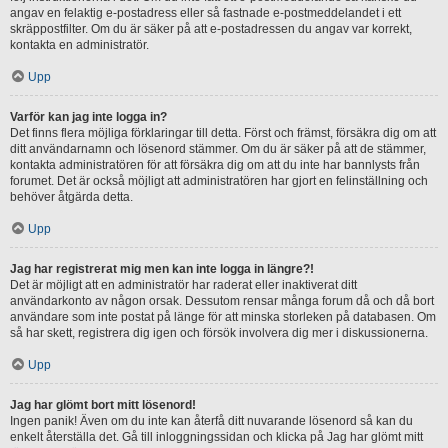
angav en felaktig e-postadress eller så fastnade e-postmeddelandet i ett
skräppostfilter. Om du är säker på att e-postadressen du angav var korrekt,
kontakta en administratör.
Upp
Varför kan jag inte logga in?
Det finns flera möjliga förklaringar till detta. Först och främst, försäkra dig om att
ditt användarnamn och lösenord stämmer. Om du är säker på att de stämmer,
kontakta administratören för att försäkra dig om att du inte har bannlysts från
forumet. Det är också möjligt att administratören har gjort en felinställning och
behöver åtgärda detta.
Upp
Jag har registrerat mig men kan inte logga in längre?!
Det är möjligt att en administratör har raderat eller inaktiverat ditt
användarkonto av någon orsak. Dessutom rensar många forum då och då bort
användare som inte postat på länge för att minska storleken på databasen. Om
så har skett, registrera dig igen och försök involvera dig mer i diskussionerna.
Upp
Jag har glömt bort mitt lösenord!
Ingen panik! Även om du inte kan återfå ditt nuvarande lösenord så kan du
enkelt återställa det. Gå till inloggningssidan och klicka på Jag har glömt mitt