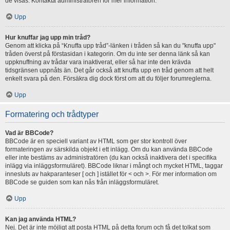
de visas. Kontakta administratören för mer information.
Upp
Hur knuffar jag upp min tråd?
Genom att klicka på “Knuffa upp tråd”-länken i tråden så kan du "knuffa upp"
tråden överst på förstasidan i kategorin. Om du inte ser denna länk så kan
uppknuffning av trådar vara inaktiverat, eller så har inte den krävda
tidsgränsen uppnåts än. Det går också att knuffa upp en tråd genom att helt
enkelt svara på den. Försäkra dig dock först om att du följer forumreglerna.
Upp
Formatering och trådtyper
Vad är BBCode?
BBCode är en speciell variant av HTML som ger stor kontroll över
formateringen av särskilda objekt i ett inlägg. Om du kan använda BBCode
eller inte bestäms av administratören (du kan också inaktivera det i specifika
inlägg via inläggsformuläret). BBCode liknar i mångt och mycket HTML, taggar
innesluts av hakparanteser [ och ] istället för < och >. För mer information om
BBCode se guiden som kan nås från inläggsformuläret.
Upp
Kan jag använda HTML?
Nej. Det är inte möjligt att posta HTML på detta forum och få det tolkat som