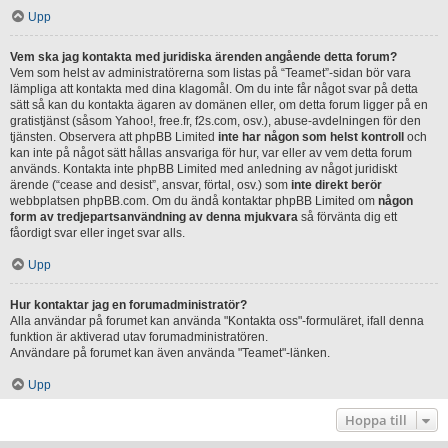
Upp
Vem ska jag kontakta med juridiska ärenden angående detta forum?
Vem som helst av administratörerna som listas på “Teamet”-sidan bör vara
lämpliga att kontakta med dina klagomål. Om du inte får något svar på detta
sätt så kan du kontakta ägaren av domänen eller, om detta forum ligger på en
gratistjänst (såsom Yahoo!, free.fr, f2s.com, osv.), abuse-avdelningen för den
tjänsten. Observera att phpBB Limited
inte har någon som helst kontroll
och
kan inte på något sätt hållas ansvariga för hur, var eller av vem detta forum
används. Kontakta inte phpBB Limited med anledning av något juridiskt
ärende (“cease and desist”, ansvar, förtal, osv.) som
inte direkt berör
webbplatsen phpBB.com. Om du ändå kontaktar phpBB Limited om
någon
form av tredjepartsanvändning av denna mjukvara
så förvänta dig ett
fåordigt svar eller inget svar alls.
Upp
Hur kontaktar jag en forumadministratör?
Alla användar på forumet kan använda "Kontakta oss"-formuläret, ifall denna
funktion är aktiverad utav forumadministratören.
Användare på forumet kan även använda "Teamet"-länken.
Upp
Hoppa till