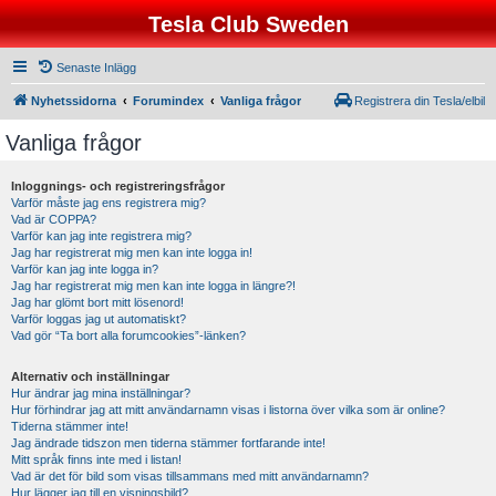
Tesla Club Sweden
Senaste Inlägg
Nyhetssidorna
Forumindex
Vanliga frågor
Registrera din Tesla/elbil
Vanliga frågor
Inloggnings- och registreringsfrågor
Varför måste jag ens registrera mig?
Vad är COPPA?
Varför kan jag inte registrera mig?
Jag har registrerat mig men kan inte logga in!
Varför kan jag inte logga in?
Jag har registrerat mig men kan inte logga in längre?!
Jag har glömt bort mitt lösenord!
Varför loggas jag ut automatiskt?
Vad gör “Ta bort alla forumcookies”-länken?
Alternativ och inställningar
Hur ändrar jag mina inställningar?
Hur förhindrar jag att mitt användarnamn visas i listorna över vilka som är online?
Tiderna stämmer inte!
Jag ändrade tidszon men tiderna stämmer fortfarande inte!
Mitt språk finns inte med i listan!
Vad är det för bild som visas tillsammans med mitt användarnamn?
Hur lägger jag till en visningsbild?