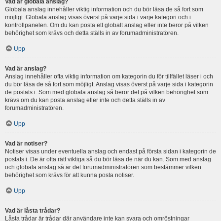
Vad är globala anslag?
Globala anslag innehåller viktig information och du bör läsa de så fort som
möjligt. Globala anslag visas överst på varje sida i varje kategori och i
kontrollpanelen. Om du kan posta ett globalt anslag eller inte beror på vilken
behörighet som krävs och detta ställs in av forumadministratören.
Upp
Vad är anslag?
Anslag innehåller ofta viktig information om kategorin du för tillfället läser i och
du bör läsa de så fort som möjligt. Anslag visas överst på varje sida i kategorin
de postats i. Som med globala anslag så beror det på vilken behörighet som
krävs om du kan posta anslag eller inte och detta ställs in av
forumadministratören.
Upp
Vad är notiser?
Notiser visas under eventuella anslag och endast på första sidan i kategorin de
postats i. De är ofta rätt viktiga så du bör läsa de när du kan. Som med anslag
och globala anslag så är det forumadministratören som bestämmer vilken
behörighet som krävs för att kunna posta notiser.
Upp
Vad är låsta trådar?
Låsta trådar är trådar där användare inte kan svara och omröstningar