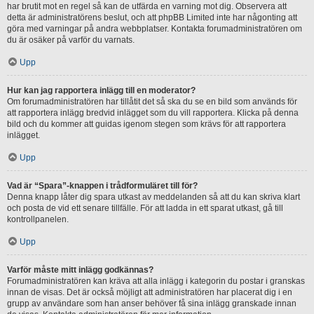
har brutit mot en regel så kan de utfärda en varning mot dig. Observera att
detta är administratörens beslut, och att phpBB Limited inte har någonting att
göra med varningar på andra webbplatser. Kontakta forumadministratören om
du är osäker på varför du varnats.
Upp
Hur kan jag rapportera inlägg till en moderator?
Om forumadministratören har tillåtit det så ska du se en bild som används för
att rapportera inlägg bredvid inlägget som du vill rapportera. Klicka på denna
bild och du kommer att guidas igenom stegen som krävs för att rapportera
inlägget.
Upp
Vad är “Spara”-knappen i trådformuläret till för?
Denna knapp låter dig spara utkast av meddelanden så att du kan skriva klart
och posta de vid ett senare tillfälle. För att ladda in ett sparat utkast, gå till
kontrollpanelen.
Upp
Varför måste mitt inlägg godkännas?
Forumadministratören kan kräva att alla inlägg i kategorin du postar i granskas
innan de visas. Det är också möjligt att administratören har placerat dig i en
grupp av användare som han anser behöver få sina inlägg granskade innan