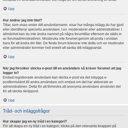
Upp
Hur ändrar jag min titel?
Titlar, som visas under ditt användarnamn, visar hur många inlägg du har gjort
eller identifierar speciella användare, t.ex. moderatorer eller administratörer. I
allmänhet kan du inte ändra namnet på några forumtitlar eftersom de ställs in
av forumadministratören. Missbruka inte forumet genom att posta i onödan
bara för att ändra din titel. De flesta forum tolererar inte detta och en moderator
eller administratör kommer helt enkelt att sänka ditt inläggsantal.
Upp
När jag försöker skicka e-post till en användare så kräver forumet att jag
loggar in?
Endast registrerade användare kan skicka e-post via det inbygga e-
postformuläret till andra användare och endast om det har aktiverats av
administratören. Detta för att förhindra att anonyma användare använder det
för att skicka skräppost.
Upp
Tråd- och inläggsfrågor
Hur skapar jag en ny tråd i en kategori?
För att skapa en ny tråd i en kategori, klicka på den relevanta knappen på