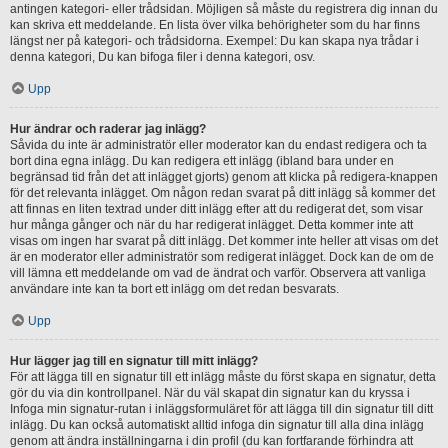
antingen kategori- eller trådsidan. Möjligen så måste du registrera dig innan du
kan skriva ett meddelande. En lista över vilka behörigheter som du har finns
längst ner på kategori- och trådsidorna. Exempel: Du kan skapa nya trådar i
denna kategori, Du kan bifoga filer i denna kategori, osv.
Upp
Hur ändrar och raderar jag inlägg?
Såvida du inte är administratör eller moderator kan du endast redigera och ta
bort dina egna inlägg. Du kan redigera ett inlägg (ibland bara under en
begränsad tid från det att inlägget gjorts) genom att klicka på redigera-knappen
för det relevanta inlägget. Om någon redan svarat på ditt inlägg så kommer det
att finnas en liten textrad under ditt inlägg efter att du redigerat det, som visar
hur många gånger och när du har redigerat inlägget. Detta kommer inte att
visas om ingen har svarat på ditt inlägg. Det kommer inte heller att visas om det
är en moderator eller administratör som redigerat inlägget. Dock kan de om de
vill lämna ett meddelande om vad de ändrat och varför. Observera att vanliga
användare inte kan ta bort ett inlägg om det redan besvarats.
Upp
Hur lägger jag till en signatur till mitt inlägg?
För att lägga till en signatur till ett inlägg måste du först skapa en signatur, detta
gör du via din kontrollpanel. När du väl skapat din signatur kan du kryssa i
Infoga min signatur-rutan i inläggsformuläret för att lägga till din signatur till ditt
inlägg. Du kan också automatiskt alltid infoga din signatur till alla dina inlägg
genom att ändra inställningarna i din profil (du kan fortfarande förhindra att