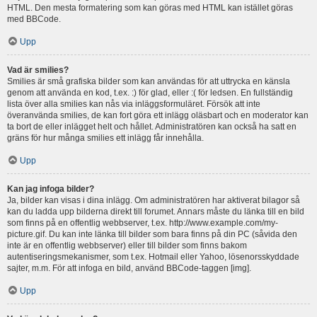
HTML. Den mesta formatering som kan göras med HTML kan istället göras
med BBCode.
Upp
Vad är smilies?
Smilies är små grafiska bilder som kan användas för att uttrycka en känsla
genom att använda en kod, t.ex. :) för glad, eller :( för ledsen. En fullständig
lista över alla smilies kan nås via inläggsformuläret. Försök att inte
överanvända smilies, de kan fort göra ett inlägg oläsbart och en moderator kan
ta bort de eller inlägget helt och hållet. Administratören kan också ha satt en
gräns för hur många smilies ett inlägg får innehålla.
Upp
Kan jag infoga bilder?
Ja, bilder kan visas i dina inlägg. Om administratören har aktiverat bilagor så
kan du ladda upp bilderna direkt till forumet. Annars måste du länka till en bild
som finns på en offentlig webbserver, t.ex. http://www.example.com/my-
picture.gif. Du kan inte länka till bilder som bara finns på din PC (såvida den
inte är en offentlig webbserver) eller till bilder som finns bakom
autentiseringsmekanismer, som t.ex. Hotmail eller Yahoo, lösenorsskyddade
sajter, m.m. För att infoga en bild, använd BBCode-taggen [img].
Upp