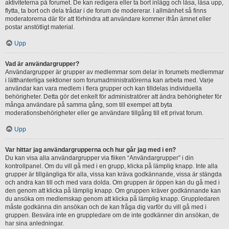
aktiviteterna på forumet. De kan redigera eller ta bort inlägg och låsa, låsa upp,
flytta, ta bort och dela trådar i de forum de modererar. I allmänhet så finns
moderatorerna där för att förhindra att användare kommer ifrån ämnet eller
postar anstötligt material.
Upp
Vad är användargrupper?
Användargrupper är grupper av medlemmar som delar in forumets medlemmar
i lätthanterliga sektioner som forumadministratörerna kan arbeta med. Varje
användar kan vara medlem i flera grupper och kan tilldelas individuella
behörigheter. Detta gör det enkelt för administratörer att ändra behörigheter för
många användare på samma gång, som till exempel att byta
moderationsbehörigheter eller ge användare tillgång till ett privat forum.
Upp
Var hittar jag användargrupperna och hur går jag med i en?
Du kan visa alla användargrupper via fliken “Användargrupper” i din
kontrollpanel. Om du vill gå med i en grupp, klicka på lämplig knapp. Inte alla
grupper är tillgängliga för alla, vissa kan kräva godkännande, vissa är stängda
och andra kan till och med vara dolda. Om gruppen är öppen kan du gå med i
den genom att klicka på lämplig knapp. Om gruppen kräver godkännande kan
du ansöka om medlemskap genom att klicka på lämplig knapp. Gruppledaren
måste godkänna din ansökan och de kan fråga dig varför du vill gå med i
gruppen. Besvära inte en gruppledare om de inte godkänner din ansökan, de
har sina anledningar.