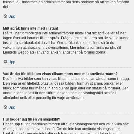
felinställd. Underrätta en administratör om detta problem så att de kan åtgärda
det.
Upp
Mitt språk finns inte med i listan!
I så fall har förmodligen inte administratören installerat ditt språk eller så har
ingen översatt forumet till ditt språk. Fråga administratören om de skulle kunna
installera språkpaketet du vill ha. Om språkpaketet inte finns så är du
välkommen att skapa en ny översättning. Mer information finns på phpBB
Limiteds webbplats (använd länken längst ner på forumsidorna).
Upp
Vad är det för bild som visas tillsammans med mitt användarnamn?
Det finns två bilder som kan visas tillsammans med ett användarnamn i inlägg.
Den ena är en titelbild, oftast är dessa bilder i form av stjärnor, prickar eller
block som visar hur många inlägg du har gjort eller din status på forumet. Den
andra bilden, oftast är den större, är känd som en visningsbild och är i
allmänhet unik eller personlig för varje användare.
Upp
Hur lägger jag till en visningsbild?
Det är upp till forumadministratören att tillåta visningsbilder och välja vilka sätt
visningsbilder kan användas på. Om du inte kan använda visningsbilder,
kontakta en forumadministratör och fråga de om deras anledning till detta.