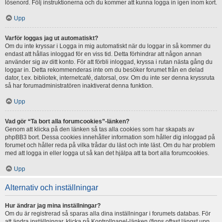
lösenord. Följ instruktionerna och du kommer att kunna logga in igen inom kort.
Upp
Varför loggas jag ut automatiskt?
Om du inte kryssar i Logga in mig automatiskt när du loggar in så kommer du
endast att hållas inloggad för en viss tid. Detta förhindrar att någon annan
använder sig av ditt konto. För att förbli inloggad, kryssa i rutan nästa gång du
loggar in. Detta rekommenderas inte om du besöker forumet från en delad
dator, t.ex. bibliotek, internetcafé, datorsal, osv. Om du inte ser denna kryssruta
så har forumadministratören inaktiverat denna funktion.
Upp
Vad gör “Ta bort alla forumcookies”-länken?
Genom att klicka på den länken så tas alla cookies som har skapats av
phpBB3 bort. Dessa cookies innehåller information som håller dig inloggad på
forumet och håller reda på vilka trådar du läst och inte läst. Om du har problem
med att logga in eller logga ut så kan det hjälpa att ta bort alla forumcookies.
Upp
Alternativ och inställningar
Hur ändrar jag mina inställningar?
Om du är registrerad så sparas alla dina inställningar i forumets databas. För
att ändra inställningar, klicka på Kontrollpanel-länken (finns oftast längst upp