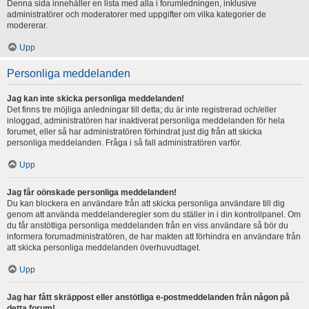
Denna sida innehåller en lista med alla i forumledningen, inklusive
administratörer och moderatorer med uppgifter om vilka kategorier de
modererar.
Upp
Personliga meddelanden
Jag kan inte skicka personliga meddelanden!
Det finns tre möjliga anledningar till detta; du är inte registrerad och/eller
inloggad, administratören har inaktiverat personliga meddelanden för hela
forumet, eller så har administratören förhindrat just dig från att skicka
personliga meddelanden. Fråga i så fall administratören varför.
Upp
Jag får oönskade personliga meddelanden!
Du kan blockera en användare från att skicka personliga användare till dig
genom att använda meddelanderegler som du ställer in i din kontrollpanel. Om
du får anstötliga personliga meddelanden från en viss användare så bör du
informera forumadministratören, de har makten att förhindra en användare från
att skicka personliga meddelanden överhuvudtaget.
Upp
Jag har fått skräppost eller anstötliga e-postmeddelanden från någon på
detta forum!