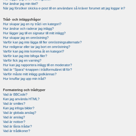
Hur ändrar jag min titel?
När jag försöker skicka e-post till en användare så kräver forumet att jag loggar in?
Tråd- och inläggsfrågor
Hur skapar jag en ny tråd i en kategori?
Hur ändrar och raderar jag inlägg?
Hur lägger jag till en signatur till mitt inlägg?
Hur skapar jag en omröstning?
Varför kan jag inte lägga till fler omröstningsalternativ?
Hur redigerar eller tar jag bort en omröstning?
Varför kan jag inte komma åt en kategori?
Varför kan jag inte bifoga filer?
Varför fick jag en varning?
Hur kan jag rapportera inlägg till en moderator?
Vad är “Spara”-knappen i trådformuläret till för?
Varför måste mitt inlägg godkännas?
Hur knuffar jag upp min tråd?
Formatering och trådtyper
Vad är BBCode?
Kan jag använda HTML?
Vad är smilies?
Kan jag infoga bilder?
Vad är globala anslag?
Vad är anslag?
Vad är notiser?
Vad är låsta trådar?
Vad är trådikoner?