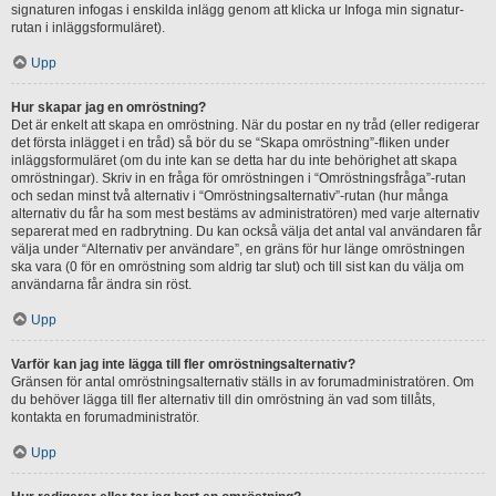
signaturen infogas i enskilda inlägg genom att klicka ur Infoga min signatur-
rutan i inläggsformuläret).
Upp
Hur skapar jag en omröstning?
Det är enkelt att skapa en omröstning. När du postar en ny tråd (eller redigerar
det första inlägget i en tråd) så bör du se “Skapa omröstning”-fliken under
inläggsformuläret (om du inte kan se detta har du inte behörighet att skapa
omröstningar). Skriv in en fråga för omröstningen i “Omröstningsfråga”-rutan
och sedan minst två alternativ i “Omröstningsalternativ”-rutan (hur många
alternativ du får ha som mest bestäms av administratören) med varje alternativ
separerat med en radbrytning. Du kan också välja det antal val användaren får
välja under “Alternativ per användare”, en gräns för hur länge omröstningen
ska vara (0 för en omröstning som aldrig tar slut) och till sist kan du välja om
användarna får ändra sin röst.
Upp
Varför kan jag inte lägga till fler omröstningsalternativ?
Gränsen för antal omröstningsalternativ ställs in av forumadministratören. Om
du behöver lägga till fler alternativ till din omröstning än vad som tillåts,
kontakta en forumadministratör.
Upp