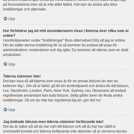
på forumsidorna men så är inte alltid fallet). Här kan du ändra alla dina
inställningar och alternativ.
Upp
Hur förhindrar jag att mitt användarnamn visas i listorna över vilka som är
online?
I kontrollpanelen under “Inställningar” finns alternativet Dölj att jag är online.
Om du sätter denna inställning till Ja så kommer du endast att visas för
administratörer, moderatorer och dig själv. Du kommer att räknas som en dold
användare.
Upp
Tiderna stämmer inte!
Det kan vara så att tiderna som visas är för en annan tidszon än den du
befinner dig i. Om så är fallet, gå till din kontrollpanel och ändra till rätt tidszon,
t.ex. Stockholm, London, Paris, New York, Sydney, osv. Observera att endast
registrerade användare kan byta tidszon, detta gäller även de flesta andra
inställningar. Så om du inte har registrerat dig än, gör det nu!
Upp
Jag ändrade tidszon men tiderna stämmer fortfarande inte!
Om du är säker på att du har valt rätt tidszon och att du har har ställt in
sommartid korrekt och tiderna fortfarande inte stämmer så är serverns klocka