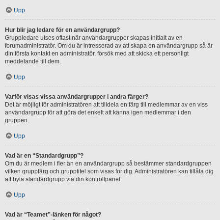
Upp
Hur blir jag ledare för en användargrupp?
Gruppledare utses oftast när användargrupper skapas initialt av en
forumadministratör. Om du är intresserad av att skapa en användargrupp så är
din första kontakt en administratör, försök med att skicka ett personligt
meddelande till dem.
Upp
Varför visas vissa användargrupper i andra färger?
Det är möjligt för administratören att tilldela en färg till medlemmar av en viss
användargrupp för att göra det enkelt att känna igen medlemmar i den
gruppen.
Upp
Vad är en “Standardgrupp”?
Om du är medlem i fler än en användargrupp så bestämmer standardgruppen
vilken gruppfärg och grupptitel som visas för dig. Administratören kan tillåta dig
att byta standardgrupp via din kontrollpanel.
Upp
Vad är “Teamet”-länken för något?