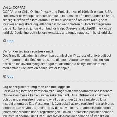
Vad är COPPA?
COPPA, eller Child Online Privacy and Protection Act of 1998, är en lag i USA
som kräver att webbplatser som samlar in information från barn under 13 år har
skriftligt tillstånd från föräldrarna. Om du är osäker på om detta rör dig som
försöker att registrera dig, eller om det rör webbplatsen du försöker registrera
dig på, kontakta ett juridiskt ombud för hjälp. Observera att phpBB inte kan ge
juridisk rådgivning och inte kan kontaktas angående något som helst juridiskt.
Upp
Varför kan jag inte registrera mig?
Det är möjligt att administratören har bannlyst din IP-adress eller förbjudit det
användarnamn du försöker registrera dig med. Ägaren av webbplatsen kan
också ha inaktiverat nyregistreringar för att förhindra att nya besökare blir
medlemmar. Kontakta en administratör för hjälp.
Upp
Jag har registrerat mig men kan inte logga in!
Försäkra dig först och främst om att du anger rätt användarnamn och lösenord.
Om de stämmer så kan en av två saker ha hänt. Om COPPA-stöd är aktiverat
och du under registreringen angav att du är under 13 år så måste du följa
instruktionerna du fått. Vissa forum kräver också att nya registreringar aktiveras
innan de kan användas, antingen av dig själv eller av an administratör; denna
information visades under registreringen. Om du har fått ett e-postmeddelande,
följ instruktionerna i det. Om du inte fått ett e-postmeddelande så kanske du