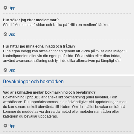
Upp
Hur söker jag efter medlemmar?
Gå till “Medlemmar”-sidan och klicka på “Hitta en medlem”-länken.
Upp
Hur hittar jag mina egna inlägg och trådar?
Dina egna inlägg kan hittas antingen genom att klicka på “Visa dina inlägg” i
kontrollpanelen eller via din egen profilsida. För att söka efter dina trådar,
använd avancerad sökning och fyll i de olika alternativen på lämpligt sätt.
Upp
Bevakningar och bokmärken
Vad är skillnaden mellan bokmärkning och bevakning?
Bokmärkning i phpBB3 är ganska likt bokmärkning (eller favoriter) i din
webbläsare. Du uppmärksammas inte nödvändigtvis vid uppdateringar, men
du kan senare enkelt återvända till tråden. Om du istället bevakar en tråd så
kommer du meddelas via din valda metod eller metoder när tråden eller
kategorin du bevakar uppdateras.
Upp