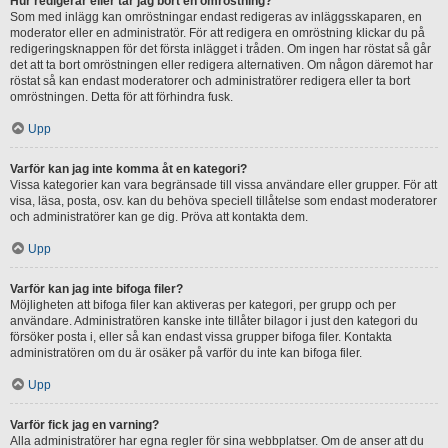
Hur redigerar eller tar jag bort en omröstning?
Som med inlägg kan omröstningar endast redigeras av inläggsskaparen, en
moderator eller en administratör. För att redigera en omröstning klickar du på
redigeringsknappen för det första inlägget i tråden. Om ingen har röstat så går
det att ta bort omröstningen eller redigera alternativen. Om någon däremot har
röstat så kan endast moderatorer och administratörer redigera eller ta bort
omröstningen. Detta för att förhindra fusk.
Upp
Varför kan jag inte komma åt en kategori?
Vissa kategorier kan vara begränsade till vissa användare eller grupper. För att
visa, läsa, posta, osv. kan du behöva speciell tillåtelse som endast moderatorer
och administratörer kan ge dig. Pröva att kontakta dem.
Upp
Varför kan jag inte bifoga filer?
Möjligheten att bifoga filer kan aktiveras per kategori, per grupp och per
användare. Administratören kanske inte tillåter bilagor i just den kategori du
försöker posta i, eller så kan endast vissa grupper bifoga filer. Kontakta
administratören om du är osäker på varför du inte kan bifoga filer.
Upp
Varför fick jag en varning?
Alla administratörer har egna regler för sina webbplatser. Om de anser att du