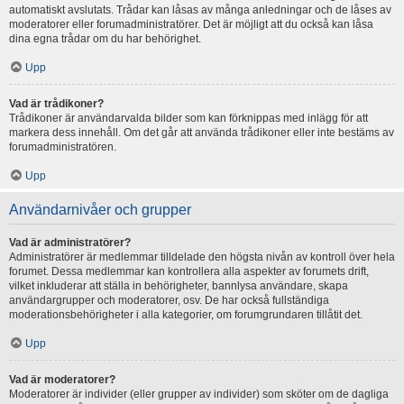
automatiskt avslutats. Trådar kan låsas av många anledningar och de låses av
moderatorer eller forumadministratörer. Det är möjligt att du också kan låsa
dina egna trådar om du har behörighet.
Upp
Vad är trådikoner?
Trådikoner är användarvalda bilder som kan förknippas med inlägg för att
markera dess innehåll. Om det går att använda trådikoner eller inte bestäms av
forumadministratören.
Upp
Användarnivåer och grupper
Vad är administratörer?
Administratörer är medlemmar tilldelade den högsta nivån av kontroll över hela
forumet. Dessa medlemmar kan kontrollera alla aspekter av forumets drift,
vilket inkluderar att ställa in behörigheter, bannlysa användare, skapa
användargrupper och moderatorer, osv. De har också fullständiga
moderationsbehörigheter i alla kategorier, om forumgrundaren tillåtit det.
Upp
Vad är moderatorer?
Moderatorer är individer (eller grupper av individer) som sköter om de dagliga