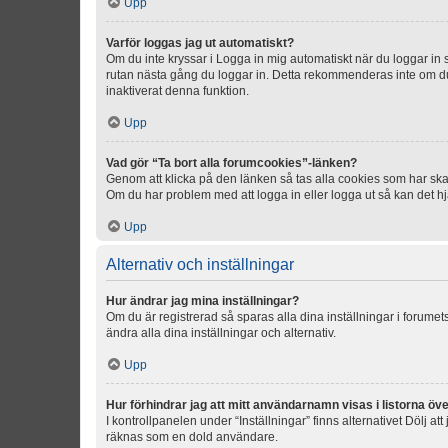
Upp
Varför loggas jag ut automatiskt?
Om du inte kryssar i Logga in mig automatiskt när du loggar in så
rutan nästa gång du loggar in. Detta rekommenderas inte om du b
inaktiverat denna funktion.
Upp
Vad gör “Ta bort alla forumcookies”-länken?
Genom att klicka på den länken så tas alla cookies som har skap
Om du har problem med att logga in eller logga ut så kan det hjä
Upp
Alternativ och inställningar
Hur ändrar jag mina inställningar?
Om du är registrerad så sparas alla dina inställningar i forumets
ändra alla dina inställningar och alternativ.
Upp
Hur förhindrar jag att mitt användarnamn visas i listorna öve
I kontrollpanelen under “Inställningar” finns alternativet Dölj a
räknas som en dold användare.