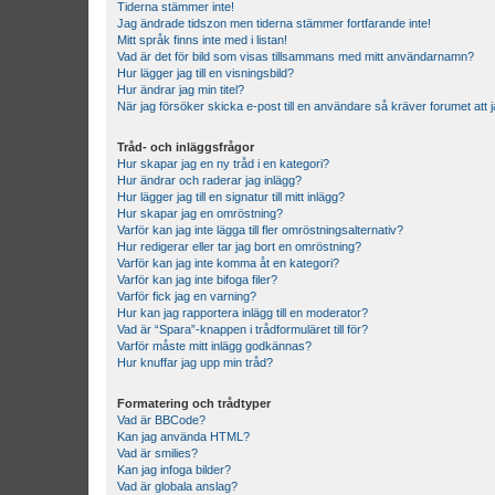
Tiderna stämmer inte!
Jag ändrade tidszon men tiderna stämmer fortfarande inte!
Mitt språk finns inte med i listan!
Vad är det för bild som visas tillsammans med mitt användarnamn?
Hur lägger jag till en visningsbild?
Hur ändrar jag min titel?
När jag försöker skicka e-post till en användare så kräver forumet att j
Tråd- och inläggsfrågor
Hur skapar jag en ny tråd i en kategori?
Hur ändrar och raderar jag inlägg?
Hur lägger jag till en signatur till mitt inlägg?
Hur skapar jag en omröstning?
Varför kan jag inte lägga till fler omröstningsalternativ?
Hur redigerar eller tar jag bort en omröstning?
Varför kan jag inte komma åt en kategori?
Varför kan jag inte bifoga filer?
Varför fick jag en varning?
Hur kan jag rapportera inlägg till en moderator?
Vad är “Spara”-knappen i trådformuläret till för?
Varför måste mitt inlägg godkännas?
Hur knuffar jag upp min tråd?
Formatering och trådtyper
Vad är BBCode?
Kan jag använda HTML?
Vad är smilies?
Kan jag infoga bilder?
Vad är globala anslag?