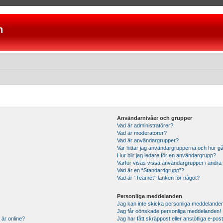
n
Användarnivåer och grupper
Vad är administratörer?
Vad är moderatorer?
Vad är användargrupper?
Var hittar jag användargrupperna och hur gå
Hur blir jag ledare för en användargrupp?
Varför visas vissa användargrupper i andra
Vad är en “Standardgrupp”?
Vad är “Teamet”-länken för något?
Personliga meddelanden
Jag kan inte skicka personliga meddelande
Jag får oönskade personliga meddelanden!
 är online?
Jag har fått skräppost eller anstötliga e-p