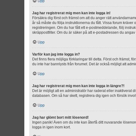
Upp
Jag har registrerat mig men kan inte logga in!
Försäkra dig först och främst om att du anger rätt användarna
år så måste du följa instruktionerna du fått. Vissa forum kräver
registreringen. Om du har fått ett e-postmeddelande, följ instr
skräppostfilter. Om du är säker på att e-postadressen du angav v
Upp
Varför kan jag inte logga in?
Det finns flera möjliga förklaringar till detta. Först och främst
du inte har bannlysts från forumet. Det är också möjligt att admi
Upp
Jag har registrerat mig men kan inte logga in längre?!
Det är möjligt att en administratör har raderat eller inaktiver
databasen. Om så har skett, registrera dig igen och försök invo
Upp
Jag har glömt bort mitt lösenord!
Ingen panik! Även om du inte kan återfå ditt nuvarande lösenord
logga in igen inom kort.