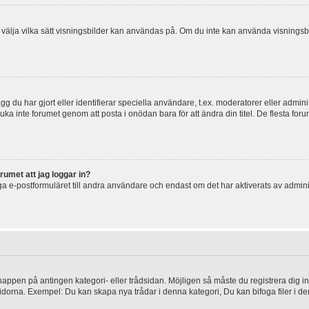
 och välja vilka sätt visningsbilder kan användas på. Om du inte kan använda visning
g du har gjort eller identifierar speciella användare, t.ex. moderatorer eller admin
uka inte forumet genom att posta i onödan bara för att ändra din titel. De flesta foru
rumet att jag loggar in?
a e-postformuläret till andra användare och endast om det har aktiverats av admini
knappen på antingen kategori- eller trådsidan. Möjligen så måste du registrera dig i
idorna. Exempel: Du kan skapa nya trådar i denna kategori, Du kan bifoga filer i de