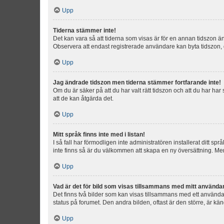
Upp
Tiderna stämmer inte!
Det kan vara så att tiderna som visas är för en annan tidszon än d
Observera att endast registrerade användare kan byta tidszon, de
Upp
Jag ändrade tidszon men tiderna stämmer fortfarande inte!
Om du är säker på att du har valt rätt tidszon och att du har har
att de kan åtgärda det.
Upp
Mitt språk finns inte med i listan!
I så fall har förmodligen inte administratören installerat ditt sp
inte finns så är du välkommen att skapa en ny översättning. M
Upp
Vad är det för bild som visas tillsammans med mitt använd
Det finns två bilder som kan visas tillsammans med ett användarna
status på forumet. Den andra bilden, oftast är den större, är kä
Upp