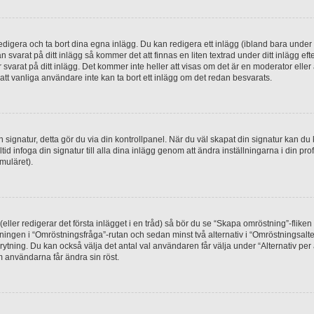
digera och ta bort dina egna inlägg. Du kan redigera ett inlägg (ibland bara under e
svarat på ditt inlägg så kommer det att finnas en liten textrad under ditt inlägg ef
 svarat på ditt inlägg. Det kommer inte heller att visas om det är en moderator elle
t vanliga användare inte kan ta bort ett inlägg om det redan besvarats.
 en signatur, detta gör du via din kontrollpanel. När du väl skapat din signatur kan du 
alltid infoga din signatur till alla dina inlägg genom att ändra inställningarna i din pr
muläret).
(eller redigerar det första inlägget i en tråd) så bör du se “Skapa omröstning”-flike
tningen i “Omröstningsfråga”-rutan och sedan minst två alternativ i “Omröstningsal
rytning. Du kan också välja det antal val användaren får välja under “Alternativ pe
om användarna får ändra sin röst.