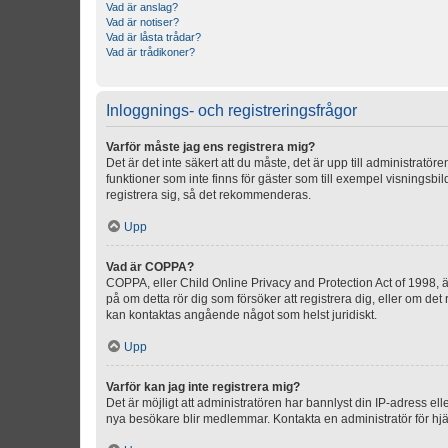
Vad är anslag?
Vad är notiser?
Vad är låsta trådar?
Vad är trådikoner?
Inloggnings- och registreringsfrågor
Varför måste jag ens registrera mig?
Det är det inte säkert att du måste, det är upp till administratör
funktioner som inte finns för gäster som till exempel visnings
registrera sig, så det rekommenderas.
Upp
Vad är COPPA?
COPPA, eller Child Online Privacy and Protection Act of 1998, är
på om detta rör dig som försöker att registrera dig, eller om det
kan kontaktas angående något som helst juridiskt.
Upp
Varför kan jag inte registrera mig?
Det är möjligt att administratören har bannlyst din IP-adress el
nya besökare blir medlemmar. Kontakta en administratör för hjä