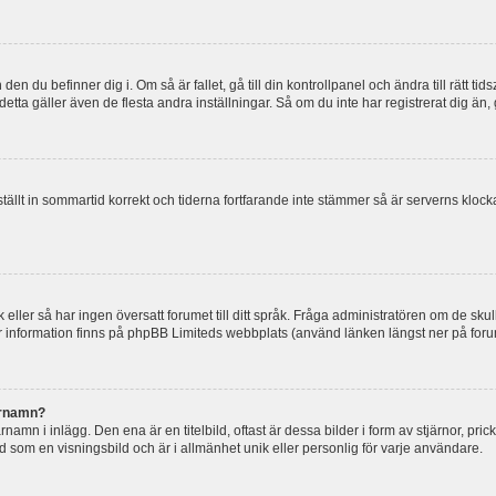
en du befinner dig i. Om så är fallet, gå till din kontrollpanel och ändra till rätt t
tta gäller även de flesta andra inställningar. Så om du inte har registrerat dig än, 
 ställt in sommartid korrekt och tiderna fortfarande inte stämmer så är serverns kloc
råk eller så har ingen översatt forumet till ditt språk. Fråga administratören om de s
er information finns på phpBB Limiteds webbplats (använd länken längst ner på for
arnamn?
mn i inlägg. Den ena är en titelbild, oftast är dessa bilder i form av stjärnor, pric
nd som en visningsbild och är i allmänhet unik eller personlig för varje användare.