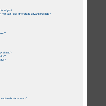
 för något?
från min vän- eller ignorerade användareslista?
söka!?
bevakning?
rådar?
rådar?
n angående detta forum?