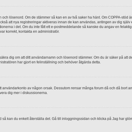
mn och lösenord. Om de stämmer så kan en av två saker ha hänt. Om COPPA-stöd är 
 också att nya registreringar aktiveras innan de kan användas, antingen av dig själv
uktionerna i det. Om du inte fått ett e-postmeddelande så kanske du angav en felakti
ar korrekt, kontakta en administratör.
, försäkra dig om att ditt användarnamn och lösenord stämmer. Om du är säker på att d
nistratören har gjort en felinställning och behöver åtgärda detta.
at ditt användarkonto av någon orsak. Dessutom rensar många forum då och då bort a
lvera dig mer i diskussionerna.
 så kan du enkelt återställa det. Gå till inloggningssidan och klicka på Jag har glö