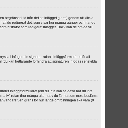
n begränsad tid från det att inlägget gjorts) genom att klicka
ter att du redigerat det, som visar hur många gånger och när du
r administratör som redigerat inlägget. Dock kan de om de vill
kryssa i Infoga min signatur-rutan i inläggsformuläret för att
ofil (du kan fortfarande förhindra att signaturen infogas i enskilda
n under inläggsformuläret (om du inte kan se detta har du inte
ternativ”-rutan (hur många alternativ du får ha som mest bestäms
r användare”, en gräns för hur länge omröstningen ska vara (0