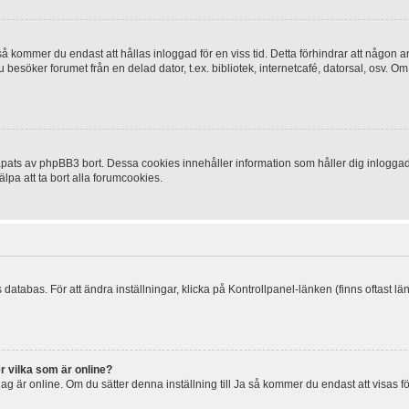
 kommer du endast att hållas inloggad för en viss tid. Detta förhindrar att någon ann
esöker forumet från en delad dator, t.ex. bibliotek, internetcafé, datorsal, osv. O
ats av phpBB3 bort. Dessa cookies innehåller information som håller dig inloggad på
lpa att ta bort alla forumcookies.
 databas. För att ändra inställningar, klicka på Kontrollpanel-länken (finns oftast lä
r vilka som är online?
tt jag är online. Om du sätter denna inställning till Ja så kommer du endast att visas 