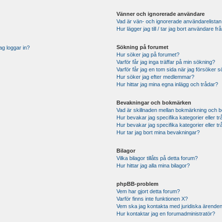
Vänner och ignorerade användare
Vad är vän- och ignorerade användarelistan
Hur lägger jag till / tar jag bort användare 
Sökning på forumet
ag loggar in?
Hur söker jag på forumet?
Varför får jag inga träffar på min sökning?
Varför får jag en tom sida när jag försöker 
Hur söker jag efter medlemmar?
Hur hittar jag mina egna inlägg och trådar?
Bevakningar och bokmärken
Vad är skillnaden mellan bokmärkning och 
Hur bevakar jag specifika kategorier eller t
Hur bevakar jag specifika kategorier eller t
Hur tar jag bort mina bevakningar?
Bilagor
Vilka bilagor tillåts på detta forum?
Hur hittar jag alla mina bilagor?
phpBB-problem
Vem har gjort detta forum?
Varför finns inte funktionen X?
Vem ska jag kontakta med juridiska ärende
Hur kontaktar jag en forumadministratör?