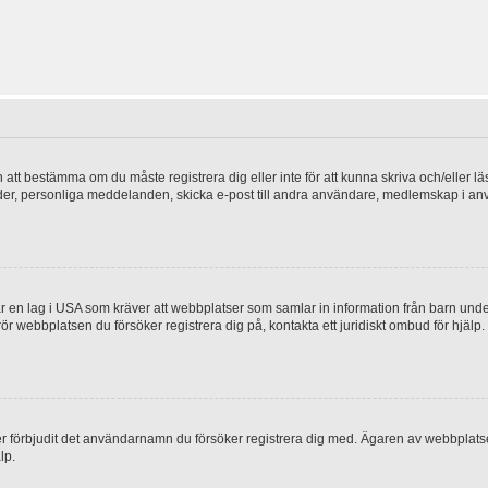
en att bestämma om du måste registrera dig eller inte för att kunna skriva och/eller lä
bilder, personliga meddelanden, skicka e-post till andra användare, medlemskap i a
 en lag i USA som kräver att webbplatser som samlar in information från barn under 1
 rör webbplatsen du försöker registrera dig på, kontakta ett juridiskt ombud för hjäl
ler förbjudit det användarnamn du försöker registrera dig med. Ägaren av webbplatsen
lp.