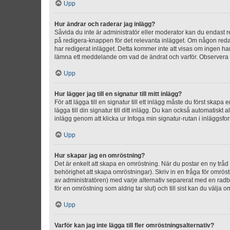
Upp
Hur ändrar och raderar jag inlägg?
Såvida du inte är administratör eller moderator kan du endast re
på redigera-knappen för det relevanta inlägget. Om någon redan 
har redigerat inlägget. Detta kommer inte att visas om ingen har
lämna ett meddelande om vad de ändrat och varför. Observera at
Upp
Hur lägger jag till en signatur till mitt inlägg?
För att lägga till en signatur till ett inlägg måste du först skapa
lägga till din signatur till ditt inlägg. Du kan också automatiskt 
inlägg genom att klicka ur Infoga min signatur-rutan i inläggsfor
Upp
Hur skapar jag en omröstning?
Det är enkelt att skapa en omröstning. När du postar en ny tråd 
behörighet att skapa omröstningar). Skriv in en fråga för omrös
av administratören) med varje alternativ separerat med en radb
för en omröstning som aldrig tar slut) och till sist kan du välja 
Upp
Varför kan jag inte lägga till fler omröstningsalternativ?