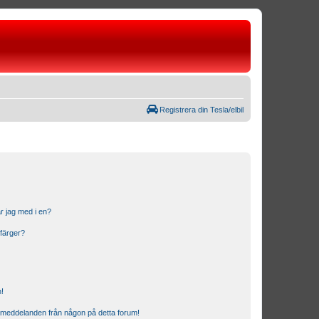
Registrera din Tesla/elbil
r jag med i en?
 färger?
n!
ostmeddelanden från någon på detta forum!