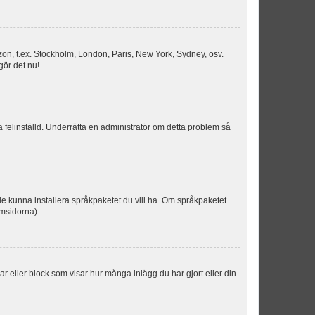
idszon, t.ex. Stockholm, London, Paris, New York, Sydney, osv.
gör det nu!
ka felinställd. Underrätta en administratör om detta problem så
kulle kunna installera språkpaketet du vill ha. Om språkpaketet
umsidorna).
kar eller block som visar hur många inlägg du har gjort eller din