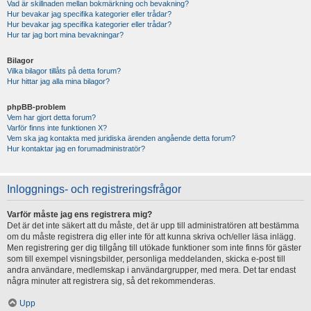
Vad är skillnaden mellan bokmärkning och bevakning?
Hur bevakar jag specifika kategorier eller trådar?
Hur bevakar jag specifika kategorier eller trådar?
Hur tar jag bort mina bevakningar?
Bilagor
Vilka bilagor tillåts på detta forum?
Hur hittar jag alla mina bilagor?
phpBB-problem
Vem har gjort detta forum?
Varför finns inte funktionen X?
Vem ska jag kontakta med juridiska ärenden angående detta forum?
Hur kontaktar jag en forumadministratör?
Inloggnings- och registreringsfrågor
Varför måste jag ens registrera mig?
Det är det inte säkert att du måste, det är upp till administratören att bestämma
om du måste registrera dig eller inte för att kunna skriva och/eller läsa inlägg.
Men registrering ger dig tillgång till utökade funktioner som inte finns för gäster
som till exempel visningsbilder, personliga meddelanden, skicka e-post till
andra användare, medlemskap i användargrupper, med mera. Det tar endast
några minuter att registrera sig, så det rekommenderas.
Upp