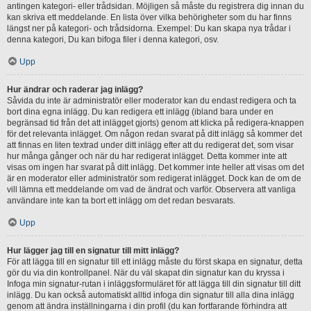
antingen kategori- eller trådsidan. Möjligen så måste du registrera dig innan du
kan skriva ett meddelande. En lista över vilka behörigheter som du har finns
längst ner på kategori- och trådsidorna. Exempel: Du kan skapa nya trådar i
denna kategori, Du kan bifoga filer i denna kategori, osv.
Upp
Hur ändrar och raderar jag inlägg?
Såvida du inte är administratör eller moderator kan du endast redigera och ta
bort dina egna inlägg. Du kan redigera ett inlägg (ibland bara under en
begränsad tid från det att inlägget gjorts) genom att klicka på redigera-knappen
för det relevanta inlägget. Om någon redan svarat på ditt inlägg så kommer det
att finnas en liten textrad under ditt inlägg efter att du redigerat det, som visar
hur många gånger och när du har redigerat inlägget. Detta kommer inte att
visas om ingen har svarat på ditt inlägg. Det kommer inte heller att visas om det
är en moderator eller administratör som redigerat inlägget. Dock kan de om de
vill lämna ett meddelande om vad de ändrat och varför. Observera att vanliga
användare inte kan ta bort ett inlägg om det redan besvarats.
Upp
Hur lägger jag till en signatur till mitt inlägg?
För att lägga till en signatur till ett inlägg måste du först skapa en signatur, detta
gör du via din kontrollpanel. När du väl skapat din signatur kan du kryssa i
Infoga min signatur-rutan i inläggsformuläret för att lägga till din signatur till ditt
inlägg. Du kan också automatiskt alltid infoga din signatur till alla dina inlägg
genom att ändra inställningarna i din profil (du kan fortfarande förhindra att