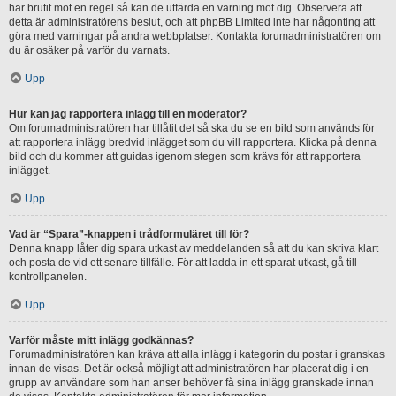
har brutit mot en regel så kan de utfärda en varning mot dig. Observera att
detta är administratörens beslut, och att phpBB Limited inte har någonting att
göra med varningar på andra webbplatser. Kontakta forumadministratören om
du är osäker på varför du varnats.
Upp
Hur kan jag rapportera inlägg till en moderator?
Om forumadministratören har tillåtit det så ska du se en bild som används för
att rapportera inlägg bredvid inlägget som du vill rapportera. Klicka på denna
bild och du kommer att guidas igenom stegen som krävs för att rapportera
inlägget.
Upp
Vad är “Spara”-knappen i trådformuläret till för?
Denna knapp låter dig spara utkast av meddelanden så att du kan skriva klart
och posta de vid ett senare tillfälle. För att ladda in ett sparat utkast, gå till
kontrollpanelen.
Upp
Varför måste mitt inlägg godkännas?
Forumadministratören kan kräva att alla inlägg i kategorin du postar i granskas
innan de visas. Det är också möjligt att administratören har placerat dig i en
grupp av användare som han anser behöver få sina inlägg granskade innan