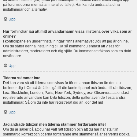
på forumsidorna men så är inte alltid fallet). Här kan du ändra alla dina
inställningar och alternativ.
Upp
Hur förhindrar jag att mitt användarnamn visas i listorna över vilka som är
online?
I kontrollpanelen under “Inställningar” finns alternativet Dölj att jag är online.
Om du sätter denna inställning till Ja så kommer du endast att visas för
administratörer, moderatorer och dig själv. Du kommer att räknas som en dold
användare.
Upp
Tiderna stämmer inte!
Det kan vara så att tiderna som visas är för en annan tidszon än den du
befinner dig i. Om så är fallet, gå till din kontrollpanel och ändra till rätt tidszon,
t.ex. Stockholm, London, Paris, New York, Sydney, osv. Observera att endast
registrerade användare kan byta tidszon, detta gäller även de flesta andra
inställningar. Så om du inte har registrerat dig än, gör det nu!
Upp
Jag ändrade tidszon men tiderna stämmer fortfarande inte!
Om du är säker på att du har valt rätt tidszon och att du har har ställt in
sommartid korrekt och tiderna fortfarande inte stämmer så är serverns klocka