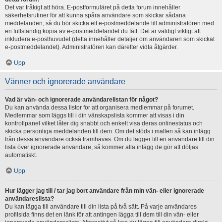
Det var tråkigt att höra. E-postformuläret på detta forum innehåller
säkerhetsrutiner för att kunna spåra användare som skickar sådana
meddelanden, så du bör skicka ett e-postmeddelande till administratören med
en fullständig kopia av e-postmeddelandet du fått. Det är väldigt viktigt att
inkludera e-posthuvudet (detta innehåller detaljer om användaren som skickat
e-postmeddelandet). Administratören kan därefter vidta åtgärder.
Upp
Vänner och ignorerade användare
Vad är vän- och ignorerade användarelistan för något?
Du kan använda dessa listor för att organisera medlemmar på forumet.
Medlemmar som läggs till i din vänskapslista kommer att visas i din
kontrollpanel vilket låter dig snabbt och enkelt visa deras onlinestatus och
skicka personliga meddelanden till dem. Om det stöds i mallen så kan inlägg
från dessa användare också framhävas. Om du lägger till en användare till din
lista över ignorerade användare, så kommer alla inlägg de gör att döljas
automatiskt.
Upp
Hur lägger jag till / tar jag bort användare från min vän- eller ignorerade
användareslista?
Du kan lägga till användare till din lista på två sätt. På varje användares
profilsida finns det en länk för att antingen lägga till dem till din vän- eller