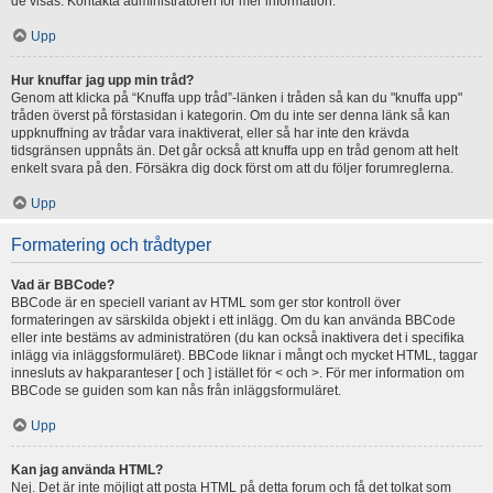
de visas. Kontakta administratören för mer information.
Upp
Hur knuffar jag upp min tråd?
Genom att klicka på “Knuffa upp tråd”-länken i tråden så kan du "knuffa upp"
tråden överst på förstasidan i kategorin. Om du inte ser denna länk så kan
uppknuffning av trådar vara inaktiverat, eller så har inte den krävda
tidsgränsen uppnåts än. Det går också att knuffa upp en tråd genom att helt
enkelt svara på den. Försäkra dig dock först om att du följer forumreglerna.
Upp
Formatering och trådtyper
Vad är BBCode?
BBCode är en speciell variant av HTML som ger stor kontroll över
formateringen av särskilda objekt i ett inlägg. Om du kan använda BBCode
eller inte bestäms av administratören (du kan också inaktivera det i specifika
inlägg via inläggsformuläret). BBCode liknar i mångt och mycket HTML, taggar
innesluts av hakparanteser [ och ] istället för < och >. För mer information om
BBCode se guiden som kan nås från inläggsformuläret.
Upp
Kan jag använda HTML?
Nej. Det är inte möjligt att posta HTML på detta forum och få det tolkat som