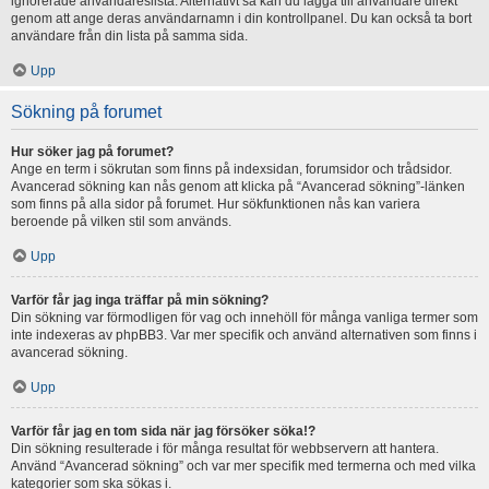
ignorerade användareslista. Alternativt så kan du lägga till användare direkt
genom att ange deras användarnamn i din kontrollpanel. Du kan också ta bort
användare från din lista på samma sida.
Upp
Sökning på forumet
Hur söker jag på forumet?
Ange en term i sökrutan som finns på indexsidan, forumsidor och trådsidor.
Avancerad sökning kan nås genom att klicka på “Avancerad sökning”-länken
som finns på alla sidor på forumet. Hur sökfunktionen nås kan variera
beroende på vilken stil som används.
Upp
Varför får jag inga träffar på min sökning?
Din sökning var förmodligen för vag och innehöll för många vanliga termer som
inte indexeras av phpBB3. Var mer specifik och använd alternativen som finns i
avancerad sökning.
Upp
Varför får jag en tom sida när jag försöker söka!?
Din sökning resulterade i för många resultat för webbservern att hantera.
Använd “Avancerad sökning” och var mer specifik med termerna och med vilka
kategorier som ska sökas i.