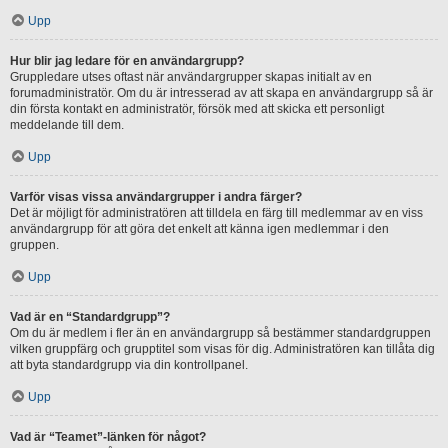
Upp
Hur blir jag ledare för en användargrupp?
Gruppledare utses oftast när användargrupper skapas initialt av en
forumadministratör. Om du är intresserad av att skapa en användargrupp så är
din första kontakt en administratör, försök med att skicka ett personligt
meddelande till dem.
Upp
Varför visas vissa användargrupper i andra färger?
Det är möjligt för administratören att tilldela en färg till medlemmar av en viss
användargrupp för att göra det enkelt att känna igen medlemmar i den
gruppen.
Upp
Vad är en “Standardgrupp”?
Om du är medlem i fler än en användargrupp så bestämmer standardgruppen
vilken gruppfärg och grupptitel som visas för dig. Administratören kan tillåta dig
att byta standardgrupp via din kontrollpanel.
Upp
Vad är “Teamet”-länken för något?