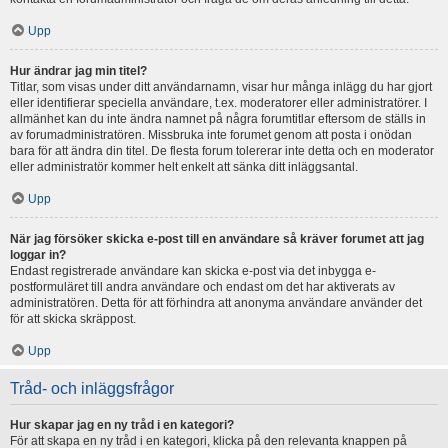
Upp
Hur ändrar jag min titel?
Titlar, som visas under ditt användarnamn, visar hur många inlägg du har gjort
eller identifierar speciella användare, t.ex. moderatorer eller administratörer. I
allmänhet kan du inte ändra namnet på några forumtitlar eftersom de ställs in
av forumadministratören. Missbruka inte forumet genom att posta i onödan
bara för att ändra din titel. De flesta forum tolererar inte detta och en moderator
eller administratör kommer helt enkelt att sänka ditt inläggsantal.
Upp
När jag försöker skicka e-post till en användare så kräver forumet att jag
loggar in?
Endast registrerade användare kan skicka e-post via det inbygga e-
postformuläret till andra användare och endast om det har aktiverats av
administratören. Detta för att förhindra att anonyma användare använder det
för att skicka skräppost.
Upp
Tråd- och inläggsfrågor
Hur skapar jag en ny tråd i en kategori?
För att skapa en ny tråd i en kategori, klicka på den relevanta knappen på