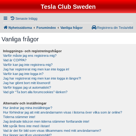
Tesla Club Sweden
Senaste Inlägg
Nyhetssidorna
Forumindex
Vanliga frågor
Registrera din Tesla/elbil
Vanliga frågor
Inloggnings- och registreringsfrågor
Varför måste jag ens registrera mig?
Vad är COPPA?
Varför kan jag inte registrera mig?
Jag har registrerat mig men kan inte logga in!
Varför kan jag inte logga in?
Jag har registrerat mig men kan inte logga in längre?!
Jag har glömt bort mitt lösenord!
Varför loggas jag ut automatiskt?
Vad gör “Ta bort alla forumcookies”-länken?
Alternativ och inställningar
Hur ändrar jag mina inställningar?
Hur förhindrar jag att mitt användarnamn visas i listorna över vilka som är online?
Tiderna stämmer inte!
Jag ändrade tidszon men tiderna stämmer fortfarande inte!
Mitt språk finns inte med i listan!
Vad är det för bild som visas tillsammans med mitt användarnamn?
Hur lägger jag till en visningsbild?