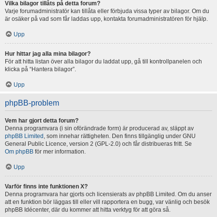
Vilka bilagor tillåts på detta forum?
Varje forumadministratör kan tillåta eller förbjuda vissa typer av bilagor. Om du
är osäker på vad som får laddas upp, kontakta forumadministratören för hjälp.
Upp
Hur hittar jag alla mina bilagor?
För att hitta listan över alla bilagor du laddat upp, gå till kontrollpanelen och
klicka på “Hantera bilagor”.
Upp
phpBB-problem
Vem har gjort detta forum?
Denna programvara (i sin oförändrade form) är producerad av, släppt av
phpBB Limited
, som innehar rättigheten. Den finns tillgänglig under GNU
General Public Licence, version 2 (GPL-2.0) och får distribueras fritt. Se
Om phpBB
för mer information.
Upp
Varför finns inte funktionen X?
Denna programvara har gjorts och licensierats av phpBB Limited. Om du anser
att en funktion bör läggas till eller vill rapportera en bugg, var vänlig och besök
phpBB Idécenter, där du kommer att hitta verktyg för att göra så.