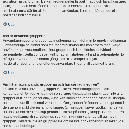
aktiviteterna på forumet. De kan redigera eller ta bort inlägg och låsa, låsa upp,
flytta, ta bort och dela trådar i de forum de modererar. I allmänhet så finns
moderatorerna där för att förhindra att användare kommer ifrån ämnet eller
postar anstötligt material.
Upp
Vad är användargrupper?
Användargrupper är grupper av medlemmar som delar in forumets medlemmar
i lätthanterliga sektioner som forumadministratörerna kan arbeta med. Varje
användar kan vara medlem i flera grupper och kan tilldelas individuella
behörigheter. Detta gör det enkelt för administratörer att ändra behörigheter för
många användare på samma gång, som till exempel att byta
moderationsbehörigheter eller ge användare tillgång till ett privat forum.
Upp
Var hittar jag användargrupperna och hur går jag med i en?
Du kan visa alla användargrupper via fliken “Användargrupper” i din
kontrollpanel. Om du vill gå med i en grupp, klicka på lämplig knapp. Inte alla
grupper är tillgängliga för alla, vissa kan kräva godkännande, vissa är stängda
och andra kan till och med vara dolda. Om gruppen är öppen kan du gå med i
den genom att klicka på lämplig knapp. Om gruppen kräver godkännande kan
du ansöka om medlemskap genom att klicka på lämplig knapp. Gruppledaren
måste godkänna din ansökan och de kan fråga dig varför du vill gå med i
gruppen. Besvära inte en gruppledare om de inte godkänner din ansökan, de
har sina anledningar.