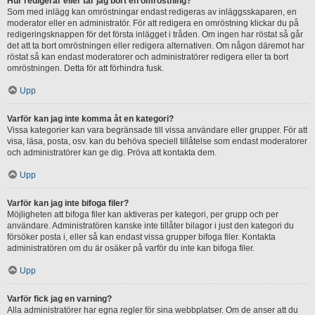
Hur redigerar eller tar jag bort en omröstning?
Som med inlägg kan omröstningar endast redigeras av inläggsskaparen, en
moderator eller en administratör. För att redigera en omröstning klickar du på
redigeringsknappen för det första inlägget i tråden. Om ingen har röstat så går
det att ta bort omröstningen eller redigera alternativen. Om någon däremot har
röstat så kan endast moderatorer och administratörer redigera eller ta bort
omröstningen. Detta för att förhindra fusk.
Upp
Varför kan jag inte komma åt en kategori?
Vissa kategorier kan vara begränsade till vissa användare eller grupper. För att
visa, läsa, posta, osv. kan du behöva speciell tillåtelse som endast moderatorer
och administratörer kan ge dig. Pröva att kontakta dem.
Upp
Varför kan jag inte bifoga filer?
Möjligheten att bifoga filer kan aktiveras per kategori, per grupp och per
användare. Administratören kanske inte tillåter bilagor i just den kategori du
försöker posta i, eller så kan endast vissa grupper bifoga filer. Kontakta
administratören om du är osäker på varför du inte kan bifoga filer.
Upp
Varför fick jag en varning?
Alla administratörer har egna regler för sina webbplatser. Om de anser att du