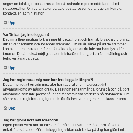
angav en felaktig e-postadress eller så fastnade e-postmeddelandet i ett
skräppostfilter. Om du är säker på att e-postadressen du angav var korrekt,
kontakta en administratör.
Upp
Varför kan jag inte logga in?
Det finns flera möjliga förklaringar till detta. Först och främst, försäkra dig om att
ditt användarnamn och lösenord stämmer. Om du är säker på att de stämmer,
kontakta administratören för att försäkra dig om att du inte har bannlysts från
forumet. Det är också möjligt att administratören har gjort en felinställning och
behöver åtgärda detta.
Upp
Jag har registrerat mig men kan inte logga in längre?!
Det är möjligt att en administratör har raderat eller inaktiverat ditt
användarkonto av någon orsak. Dessutom rensar många forum då och då bort
användare som inte postat på länge för att minska storleken på databasen. Om
så har skett, registrera dig igen och försök involvera dig mer i diskussionerna.
Upp
Jag har glömt bort mitt lösenord!
Ingen panik! Även om du inte kan återfå ditt nuvarande lösenord så kan du
enkelt återställa det. Gå till inloggningssidan och klicka på Jag har glömt mitt