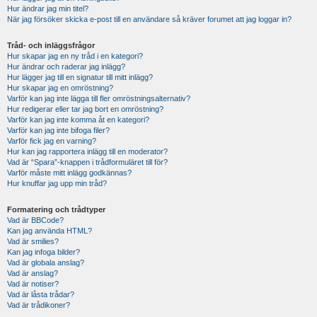
Hur ändrar jag min titel?
När jag försöker skicka e-post till en användare så kräver forumet att jag loggar in?
Tråd- och inläggsfrågor
Hur skapar jag en ny tråd i en kategori?
Hur ändrar och raderar jag inlägg?
Hur lägger jag till en signatur till mitt inlägg?
Hur skapar jag en omröstning?
Varför kan jag inte lägga till fler omröstningsalternativ?
Hur redigerar eller tar jag bort en omröstning?
Varför kan jag inte komma åt en kategori?
Varför kan jag inte bifoga filer?
Varför fick jag en varning?
Hur kan jag rapportera inlägg till en moderator?
Vad är “Spara”-knappen i trådformuläret till för?
Varför måste mitt inlägg godkännas?
Hur knuffar jag upp min tråd?
Formatering och trådtyper
Vad är BBCode?
Kan jag använda HTML?
Vad är smilies?
Kan jag infoga bilder?
Vad är globala anslag?
Vad är anslag?
Vad är notiser?
Vad är låsta trådar?
Vad är trådikoner?