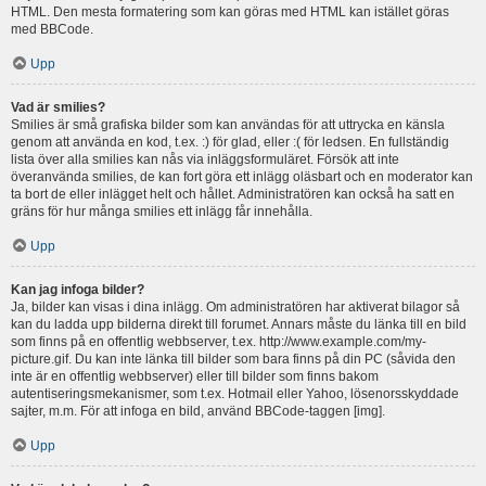
HTML. Den mesta formatering som kan göras med HTML kan istället göras
med BBCode.
Upp
Vad är smilies?
Smilies är små grafiska bilder som kan användas för att uttrycka en känsla
genom att använda en kod, t.ex. :) för glad, eller :( för ledsen. En fullständig
lista över alla smilies kan nås via inläggsformuläret. Försök att inte
överanvända smilies, de kan fort göra ett inlägg oläsbart och en moderator kan
ta bort de eller inlägget helt och hållet. Administratören kan också ha satt en
gräns för hur många smilies ett inlägg får innehålla.
Upp
Kan jag infoga bilder?
Ja, bilder kan visas i dina inlägg. Om administratören har aktiverat bilagor så
kan du ladda upp bilderna direkt till forumet. Annars måste du länka till en bild
som finns på en offentlig webbserver, t.ex. http://www.example.com/my-
picture.gif. Du kan inte länka till bilder som bara finns på din PC (såvida den
inte är en offentlig webbserver) eller till bilder som finns bakom
autentiseringsmekanismer, som t.ex. Hotmail eller Yahoo, lösenorsskyddade
sajter, m.m. För att infoga en bild, använd BBCode-taggen [img].
Upp