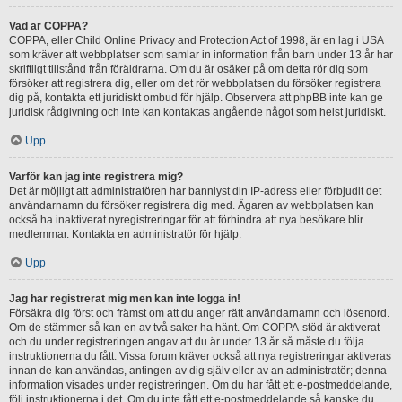
Vad är COPPA?
COPPA, eller Child Online Privacy and Protection Act of 1998, är en lag i USA
som kräver att webbplatser som samlar in information från barn under 13 år har
skriftligt tillstånd från föräldrarna. Om du är osäker på om detta rör dig som
försöker att registrera dig, eller om det rör webbplatsen du försöker registrera
dig på, kontakta ett juridiskt ombud för hjälp. Observera att phpBB inte kan ge
juridisk rådgivning och inte kan kontaktas angående något som helst juridiskt.
Upp
Varför kan jag inte registrera mig?
Det är möjligt att administratören har bannlyst din IP-adress eller förbjudit det
användarnamn du försöker registrera dig med. Ägaren av webbplatsen kan
också ha inaktiverat nyregistreringar för att förhindra att nya besökare blir
medlemmar. Kontakta en administratör för hjälp.
Upp
Jag har registrerat mig men kan inte logga in!
Försäkra dig först och främst om att du anger rätt användarnamn och lösenord.
Om de stämmer så kan en av två saker ha hänt. Om COPPA-stöd är aktiverat
och du under registreringen angav att du är under 13 år så måste du följa
instruktionerna du fått. Vissa forum kräver också att nya registreringar aktiveras
innan de kan användas, antingen av dig själv eller av an administratör; denna
information visades under registreringen. Om du har fått ett e-postmeddelande,
följ instruktionerna i det. Om du inte fått ett e-postmeddelande så kanske du