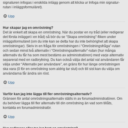
signaturen infogas i enskilda inlägg genom att klicka ur Infoga min signatur-
rutan i inläggsformuläret).
Upp
Hur skapar jag en omröstning?
Det är enkelt att skapa en omröstning. När du postar en ny tråd (eller redigerar
det första inlägget i en tråd) så bör du se “Skapa omröstning”-fliken under
inläggsformuläret (om du inte kan se detta har du inte behörighet att skapa
omröstningar). Skriv in en fråga för omröstningen i “Omröstningsfråga”-rutan
och sedan minst två alternativ i “Omröstningsalternativ”-rutan (hur många
alternativ du får ha som mest bestäms av administratören) med varje alternativ
separerat med en radbrytning. Du kan också välja det antal val användaren får
välja under “Alternativ per användare”, en gräns för hur länge omröstningen
ska vara (0 för en omröstning som aldrig tar slut) och till sist kan du välja om
användarna får ändra sin röst.
Upp
Varför kan jag inte lägga till fler omröstningsalternativ?
Gränsen för antal omröstningsalternativ ställs in av forumadministratören. Om
du behöver lägga till fler alternativ till din omröstning än vad som tillåts,
kontakta en forumadministratör.
Upp