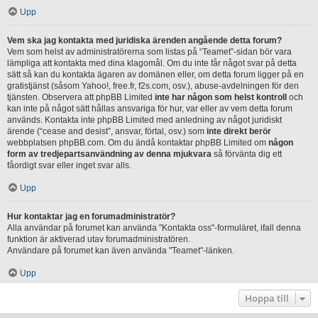
Upp
Vem ska jag kontakta med juridiska ärenden angående detta forum?
Vem som helst av administratörerna som listas på “Teamet”-sidan bör vara
lämpliga att kontakta med dina klagomål. Om du inte får något svar på detta
sätt så kan du kontakta ägaren av domänen eller, om detta forum ligger på en
gratistjänst (såsom Yahoo!, free.fr, f2s.com, osv.), abuse-avdelningen för den
tjänsten. Observera att phpBB Limited
inte har någon som helst kontroll
och
kan inte på något sätt hållas ansvariga för hur, var eller av vem detta forum
används. Kontakta inte phpBB Limited med anledning av något juridiskt
ärende (“cease and desist”, ansvar, förtal, osv.) som
inte direkt berör
webbplatsen phpBB.com. Om du ändå kontaktar phpBB Limited om
någon
form av tredjepartsanvändning av denna mjukvara
så förvänta dig ett
fåordigt svar eller inget svar alls.
Upp
Hur kontaktar jag en forumadministratör?
Alla användar på forumet kan använda "Kontakta oss"-formuläret, ifall denna
funktion är aktiverad utav forumadministratören.
Användare på forumet kan även använda "Teamet"-länken.
Upp
Hoppa till