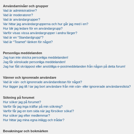
Användarnivåer och grupper
Vad är administratörer?
Vad är moderatorer?
Vad är användargrupper?
Var hittar jag användargrupperna och hur går jag med i en?
Hur blir jag ledare för en användargrupp?
Varför visas vissa användargrupper i andra färger?
Vad är en “Standardgrupp”?
Vad är “Teamet”-länken för något?
Personliga meddelanden
Jag kan inte skicka personliga meddelanden!
Jag får oönskade personliga meddelanden!
Jag har fått skräppost eller anstötliga e-postmeddelanden från någon på detta forum!
Vänner och ignorerade användare
Vad är vän- och ignorerade användarelistan för något?
Hur lägger jag till / tar jag bort användare från min vän- eller ignorerade användareslista?
Sökning på forumet
Hur söker jag på forumet?
Varför får jag inga träffar på min sökning?
Varför får jag en tom sida när jag försöker söka!?
Hur söker jag efter medlemmar?
Hur hittar jag mina egna inlägg och trådar?
Bevakningar och bokmärken