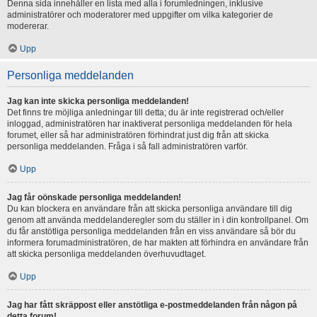
Denna sida innehåller en lista med alla i forumledningen, inklusive
administratörer och moderatorer med uppgifter om vilka kategorier de
modererar.
Upp
Personliga meddelanden
Jag kan inte skicka personliga meddelanden!
Det finns tre möjliga anledningar till detta; du är inte registrerad och/eller
inloggad, administratören har inaktiverat personliga meddelanden för hela
forumet, eller så har administratören förhindrat just dig från att skicka
personliga meddelanden. Fråga i så fall administratören varför.
Upp
Jag får oönskade personliga meddelanden!
Du kan blockera en användare från att skicka personliga användare till dig
genom att använda meddelanderegler som du ställer in i din kontrollpanel. Om
du får anstötliga personliga meddelanden från en viss användare så bör du
informera forumadministratören, de har makten att förhindra en användare från
att skicka personliga meddelanden överhuvudtaget.
Upp
Jag har fått skräppost eller anstötliga e-postmeddelanden från någon på
detta forum!