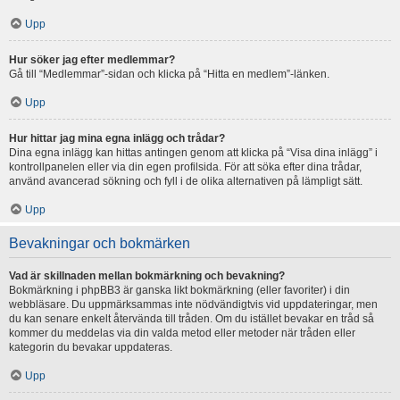
Upp
Hur söker jag efter medlemmar?
Gå till “Medlemmar”-sidan och klicka på “Hitta en medlem”-länken.
Upp
Hur hittar jag mina egna inlägg och trådar?
Dina egna inlägg kan hittas antingen genom att klicka på “Visa dina inlägg” i
kontrollpanelen eller via din egen profilsida. För att söka efter dina trådar,
använd avancerad sökning och fyll i de olika alternativen på lämpligt sätt.
Upp
Bevakningar och bokmärken
Vad är skillnaden mellan bokmärkning och bevakning?
Bokmärkning i phpBB3 är ganska likt bokmärkning (eller favoriter) i din
webbläsare. Du uppmärksammas inte nödvändigtvis vid uppdateringar, men
du kan senare enkelt återvända till tråden. Om du istället bevakar en tråd så
kommer du meddelas via din valda metod eller metoder när tråden eller
kategorin du bevakar uppdateras.
Upp