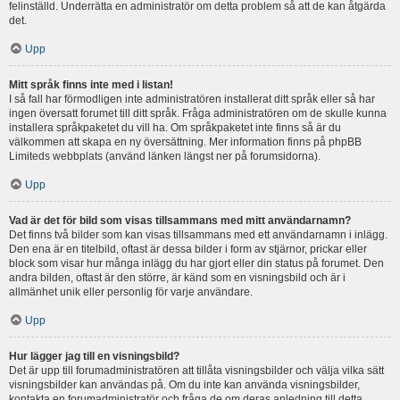
felinställd. Underrätta en administratör om detta problem så att de kan åtgärda
det.
Upp
Mitt språk finns inte med i listan!
I så fall har förmodligen inte administratören installerat ditt språk eller så har
ingen översatt forumet till ditt språk. Fråga administratören om de skulle kunna
installera språkpaketet du vill ha. Om språkpaketet inte finns så är du
välkommen att skapa en ny översättning. Mer information finns på phpBB
Limiteds webbplats (använd länken längst ner på forumsidorna).
Upp
Vad är det för bild som visas tillsammans med mitt användarnamn?
Det finns två bilder som kan visas tillsammans med ett användarnamn i inlägg.
Den ena är en titelbild, oftast är dessa bilder i form av stjärnor, prickar eller
block som visar hur många inlägg du har gjort eller din status på forumet. Den
andra bilden, oftast är den större, är känd som en visningsbild och är i
allmänhet unik eller personlig för varje användare.
Upp
Hur lägger jag till en visningsbild?
Det är upp till forumadministratören att tillåta visningsbilder och välja vilka sätt
visningsbilder kan användas på. Om du inte kan använda visningsbilder,
kontakta en forumadministratör och fråga de om deras anledning till detta.