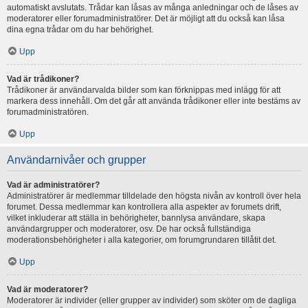
automatiskt avslutats. Trådar kan låsas av många anledningar och de låses av
moderatorer eller forumadministratörer. Det är möjligt att du också kan låsa
dina egna trådar om du har behörighet.
Upp
Vad är trådikoner?
Trådikoner är användarvalda bilder som kan förknippas med inlägg för att
markera dess innehåll. Om det går att använda trådikoner eller inte bestäms av
forumadministratören.
Upp
Användarnivåer och grupper
Vad är administratörer?
Administratörer är medlemmar tilldelade den högsta nivån av kontroll över hela
forumet. Dessa medlemmar kan kontrollera alla aspekter av forumets drift,
vilket inkluderar att ställa in behörigheter, bannlysa användare, skapa
användargrupper och moderatorer, osv. De har också fullständiga
moderationsbehörigheter i alla kategorier, om forumgrundaren tillåtit det.
Upp
Vad är moderatorer?
Moderatorer är individer (eller grupper av individer) som sköter om de dagliga