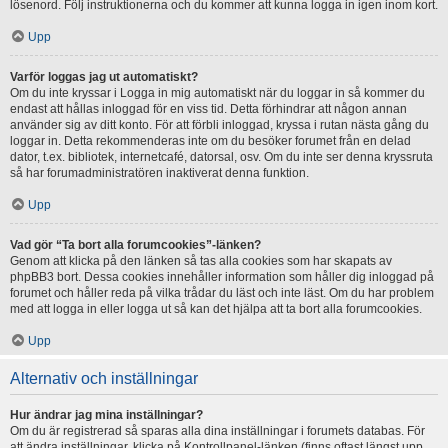
lösenord. Följ instruktionerna och du kommer att kunna logga in igen inom kort.
Upp
Varför loggas jag ut automatiskt?
Om du inte kryssar i Logga in mig automatiskt när du loggar in så kommer du
endast att hållas inloggad för en viss tid. Detta förhindrar att någon annan
använder sig av ditt konto. För att förbli inloggad, kryssa i rutan nästa gång du
loggar in. Detta rekommenderas inte om du besöker forumet från en delad
dator, t.ex. bibliotek, internetcafé, datorsal, osv. Om du inte ser denna kryssruta
så har forumadministratören inaktiverat denna funktion.
Upp
Vad gör “Ta bort alla forumcookies”-länken?
Genom att klicka på den länken så tas alla cookies som har skapats av
phpBB3 bort. Dessa cookies innehåller information som håller dig inloggad på
forumet och håller reda på vilka trådar du läst och inte läst. Om du har problem
med att logga in eller logga ut så kan det hjälpa att ta bort alla forumcookies.
Upp
Alternativ och inställningar
Hur ändrar jag mina inställningar?
Om du är registrerad så sparas alla dina inställningar i forumets databas. För
att ändra inställningar, klicka på Kontrollpanel-länken (finns oftast längst upp