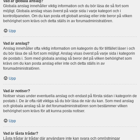
Vad är globala anslag?
Globala anslag innehåller viktig information och du bör läsa de så fort som
möjligt. Globala anslag visas överst på varje sida i varje kategori och i
kontrollpanelen. Om du kan posta ett globalt anslag eller inte beror på vilken
behörighet som krävs och detta ställs in av forumadministratören.
Upp
Vad är anslag?
Anslag innehåller ofta viktig information om kategorin du för tillfället läser i och
du bör läsa de så fort som möjligt. Anslag visas överst på varje sida i kategorin
de postats i. Som med globala anslag så beror det på vilken behörighet som
krävs om du kan posta anslag eller inte och detta ställs in av
forumadministratören.
Upp
Vad är notiser?
Notiser visas under eventuella anslag och endast på första sidan i kategorin de
postats i. De är ofta rätt viktiga så du bör läsa de när du kan. Som med anslag
och globala anslag så är det forumadministratören som bestämmer vilken
behörighet som krävs för att kunna posta notiser.
Upp
Vad är låsta trådar?
Låsta trådar är trådar där användare inte kan svara och omröstningar