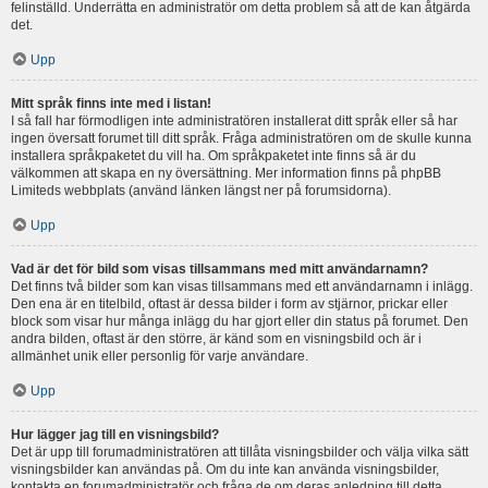
felinställd. Underrätta en administratör om detta problem så att de kan åtgärda
det.
Upp
Mitt språk finns inte med i listan!
I så fall har förmodligen inte administratören installerat ditt språk eller så har
ingen översatt forumet till ditt språk. Fråga administratören om de skulle kunna
installera språkpaketet du vill ha. Om språkpaketet inte finns så är du
välkommen att skapa en ny översättning. Mer information finns på phpBB
Limiteds webbplats (använd länken längst ner på forumsidorna).
Upp
Vad är det för bild som visas tillsammans med mitt användarnamn?
Det finns två bilder som kan visas tillsammans med ett användarnamn i inlägg.
Den ena är en titelbild, oftast är dessa bilder i form av stjärnor, prickar eller
block som visar hur många inlägg du har gjort eller din status på forumet. Den
andra bilden, oftast är den större, är känd som en visningsbild och är i
allmänhet unik eller personlig för varje användare.
Upp
Hur lägger jag till en visningsbild?
Det är upp till forumadministratören att tillåta visningsbilder och välja vilka sätt
visningsbilder kan användas på. Om du inte kan använda visningsbilder,
kontakta en forumadministratör och fråga de om deras anledning till detta.