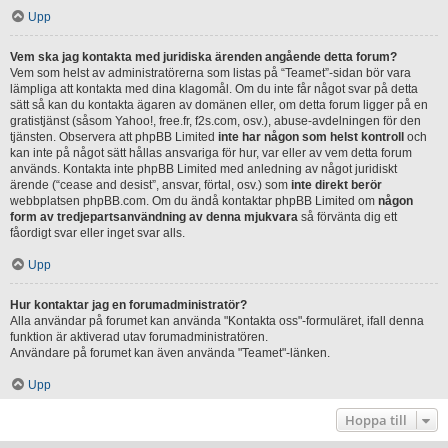
Upp
Vem ska jag kontakta med juridiska ärenden angående detta forum?
Vem som helst av administratörerna som listas på “Teamet”-sidan bör vara
lämpliga att kontakta med dina klagomål. Om du inte får något svar på detta
sätt så kan du kontakta ägaren av domänen eller, om detta forum ligger på en
gratistjänst (såsom Yahoo!, free.fr, f2s.com, osv.), abuse-avdelningen för den
tjänsten. Observera att phpBB Limited
inte har någon som helst kontroll
och
kan inte på något sätt hållas ansvariga för hur, var eller av vem detta forum
används. Kontakta inte phpBB Limited med anledning av något juridiskt
ärende (“cease and desist”, ansvar, förtal, osv.) som
inte direkt berör
webbplatsen phpBB.com. Om du ändå kontaktar phpBB Limited om
någon
form av tredjepartsanvändning av denna mjukvara
så förvänta dig ett
fåordigt svar eller inget svar alls.
Upp
Hur kontaktar jag en forumadministratör?
Alla användar på forumet kan använda "Kontakta oss"-formuläret, ifall denna
funktion är aktiverad utav forumadministratören.
Användare på forumet kan även använda "Teamet"-länken.
Upp
Hoppa till