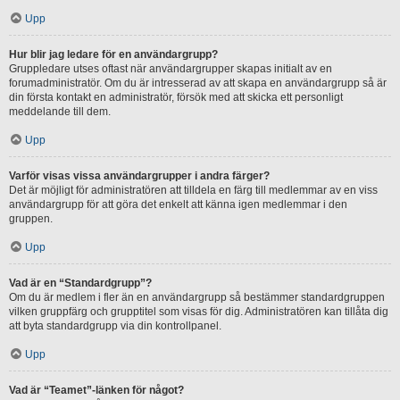
Upp
Hur blir jag ledare för en användargrupp?
Gruppledare utses oftast när användargrupper skapas initialt av en
forumadministratör. Om du är intresserad av att skapa en användargrupp så är
din första kontakt en administratör, försök med att skicka ett personligt
meddelande till dem.
Upp
Varför visas vissa användargrupper i andra färger?
Det är möjligt för administratören att tilldela en färg till medlemmar av en viss
användargrupp för att göra det enkelt att känna igen medlemmar i den
gruppen.
Upp
Vad är en “Standardgrupp”?
Om du är medlem i fler än en användargrupp så bestämmer standardgruppen
vilken gruppfärg och grupptitel som visas för dig. Administratören kan tillåta dig
att byta standardgrupp via din kontrollpanel.
Upp
Vad är “Teamet”-länken för något?