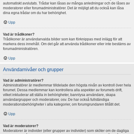
automatiskt avslutats. Trådar kan låsas av många anledningar och de låses av
moderatorer eller forumadministratörer. Det är möjligt att du också kan låsa
dina egna trådar om du har behörighet.
Upp
Vad är trådikoner?
Trådikoner är användarvalda bilder som kan förknippas med inlägg för att
markera dess innehåll. Om det går att använda trådikoner eller inte bestäms av
forumadministratören.
Upp
Användarnivåer och grupper
Vad är administratörer?
Administratörer är medlemmar tilldelade den högsta nivån av kontroll över hela
forumet. Dessa medlemmar kan kontrollera alla aspekter av forumets drift,
vilket inkluderar att ställa in behörigheter, bannlysa användare, skapa
användargrupper och moderatorer, osv. De har också fullständiga
moderationsbehörigheter i alla kategorier, om forumgrundaren tillåtit det.
Upp
Vad är moderatorer?
Moderatorer är individer (eller grupper av individer) som sköter om de dagliga