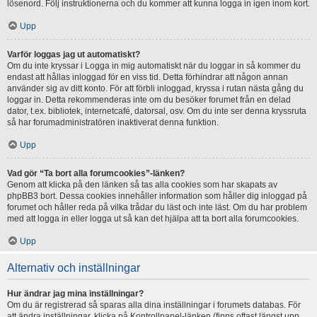
lösenord. Följ instruktionerna och du kommer att kunna logga in igen inom kort.
Upp
Varför loggas jag ut automatiskt?
Om du inte kryssar i Logga in mig automatiskt när du loggar in så kommer du
endast att hållas inloggad för en viss tid. Detta förhindrar att någon annan
använder sig av ditt konto. För att förbli inloggad, kryssa i rutan nästa gång du
loggar in. Detta rekommenderas inte om du besöker forumet från en delad
dator, t.ex. bibliotek, internetcafé, datorsal, osv. Om du inte ser denna kryssruta
så har forumadministratören inaktiverat denna funktion.
Upp
Vad gör “Ta bort alla forumcookies”-länken?
Genom att klicka på den länken så tas alla cookies som har skapats av
phpBB3 bort. Dessa cookies innehåller information som håller dig inloggad på
forumet och håller reda på vilka trådar du läst och inte läst. Om du har problem
med att logga in eller logga ut så kan det hjälpa att ta bort alla forumcookies.
Upp
Alternativ och inställningar
Hur ändrar jag mina inställningar?
Om du är registrerad så sparas alla dina inställningar i forumets databas. För
att ändra inställningar, klicka på Kontrollpanel-länken (finns oftast längst upp