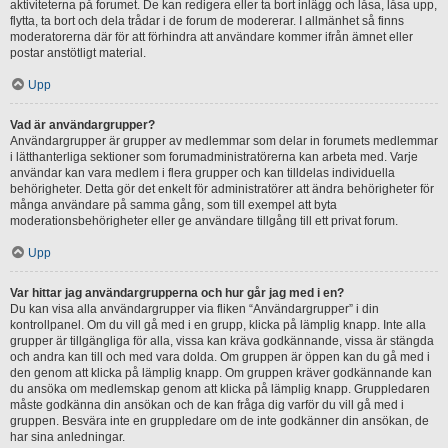
aktiviteterna på forumet. De kan redigera eller ta bort inlägg och låsa, låsa upp,
flytta, ta bort och dela trådar i de forum de modererar. I allmänhet så finns
moderatorerna där för att förhindra att användare kommer ifrån ämnet eller
postar anstötligt material.
Upp
Vad är användargrupper?
Användargrupper är grupper av medlemmar som delar in forumets medlemmar
i lätthanterliga sektioner som forumadministratörerna kan arbeta med. Varje
användar kan vara medlem i flera grupper och kan tilldelas individuella
behörigheter. Detta gör det enkelt för administratörer att ändra behörigheter för
många användare på samma gång, som till exempel att byta
moderationsbehörigheter eller ge användare tillgång till ett privat forum.
Upp
Var hittar jag användargrupperna och hur går jag med i en?
Du kan visa alla användargrupper via fliken “Användargrupper” i din
kontrollpanel. Om du vill gå med i en grupp, klicka på lämplig knapp. Inte alla
grupper är tillgängliga för alla, vissa kan kräva godkännande, vissa är stängda
och andra kan till och med vara dolda. Om gruppen är öppen kan du gå med i
den genom att klicka på lämplig knapp. Om gruppen kräver godkännande kan
du ansöka om medlemskap genom att klicka på lämplig knapp. Gruppledaren
måste godkänna din ansökan och de kan fråga dig varför du vill gå med i
gruppen. Besvära inte en gruppledare om de inte godkänner din ansökan, de
har sina anledningar.