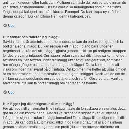
antingen kategori- eller trådsidan. Möjligen så måste du registrera dig innan du
kan skriva ett meddelande. En lista över vilka behörigheter som du har finns
längst ner på kategori- och trådsidorna. Exempel: Du kan skapa nya trådar i
denna kategori, Du kan bifoga filer i denna kategori, osv.
Upp
Hur ändrar och raderar jag inlägg?
Såvida du inte är administratör eller moderator kan du endast redigera och ta
bort dina egna inlägg. Du kan redigera ett inlägg (ibland bara under en
begränsad tid från det att inlägget gjorts) genom att klicka på redigera-knappen
för det relevanta inlägget. Om någon redan svarat på ditt inlägg så kommer det
att finnas en liten textrad under ditt inlägg efter att du redigerat det, som visar
hur många gånger och när du har redigerat inlägget. Detta kommer inte att
visas om ingen har svarat på ditt inlägg. Det kommer inte heller att visas om det
är en moderator eller administratör som redigerat inlägget. Dock kan de om de
vill lämna ett meddelande om vad de ändrat och varför. Observera att vanliga
användare inte kan ta bort ett inlägg om det redan besvarats.
Upp
Hur lägger jag till en signatur till mitt inlägg?
För att lägga till en signatur till ett inlägg måste du först skapa en signatur, detta
gör du via din kontrollpanel. När du väl skapat din signatur kan du kryssa i
Infoga min signatur-rutan i inläggsformuläret för att lägga till din signatur till ditt
inlägg. Du kan också automatiskt alltid infoga din signatur till alla dina inlägg
genom att ändra inställningarna i din profil (du kan fortfarande förhindra att