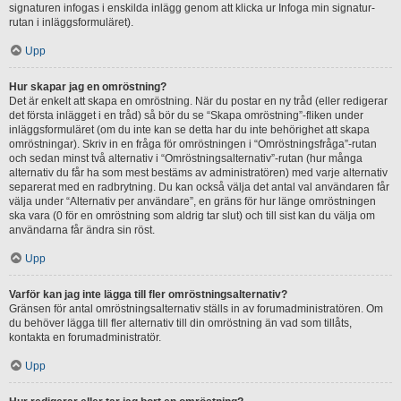
signaturen infogas i enskilda inlägg genom att klicka ur Infoga min signatur-
rutan i inläggsformuläret).
Upp
Hur skapar jag en omröstning?
Det är enkelt att skapa en omröstning. När du postar en ny tråd (eller redigerar
det första inlägget i en tråd) så bör du se “Skapa omröstning”-fliken under
inläggsformuläret (om du inte kan se detta har du inte behörighet att skapa
omröstningar). Skriv in en fråga för omröstningen i “Omröstningsfråga”-rutan
och sedan minst två alternativ i “Omröstningsalternativ”-rutan (hur många
alternativ du får ha som mest bestäms av administratören) med varje alternativ
separerat med en radbrytning. Du kan också välja det antal val användaren får
välja under “Alternativ per användare”, en gräns för hur länge omröstningen
ska vara (0 för en omröstning som aldrig tar slut) och till sist kan du välja om
användarna får ändra sin röst.
Upp
Varför kan jag inte lägga till fler omröstningsalternativ?
Gränsen för antal omröstningsalternativ ställs in av forumadministratören. Om
du behöver lägga till fler alternativ till din omröstning än vad som tillåts,
kontakta en forumadministratör.
Upp