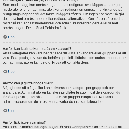
Hur redigerar eller tar jag bort en omröstning?
Som med inlägg kan omröstningar endast redigeras av inläggsskaparen, en
moderator eller en administratör. För att redigera en omröstning klickar du på
redigeringsknappen för det första inlägget i tråden. Om ingen har röstat så går
det att ta bort omröstningen eller redigera alternativen. Om någon däremot har
röstat så kan endast moderatorer och administratörer redigera eller ta bort
omröstningen. Detta för att förhindra fusk.
Upp
Varför kan jag inte komma åt en kategori?
Vissa kategorier kan vara begränsade till vissa användare eller grupper. För att
visa, läsa, posta, osv. kan du behöva speciell tillåtelse som endast moderatorer
och administratörer kan ge dig. Pröva att kontakta dem.
Upp
Varför kan jag inte bifoga filer?
Möjligheten att bifoga filer kan aktiveras per kategori, per grupp och per
användare. Administratören kanske inte tillåter bilagor i just den kategori du
försöker posta i, eller så kan endast vissa grupper bifoga filer. Kontakta
administratören om du är osäker på varför du inte kan bifoga filer.
Upp
Varför fick jag en varning?
Alla administratörer har egna regler för sina webbplatser. Om de anser att du