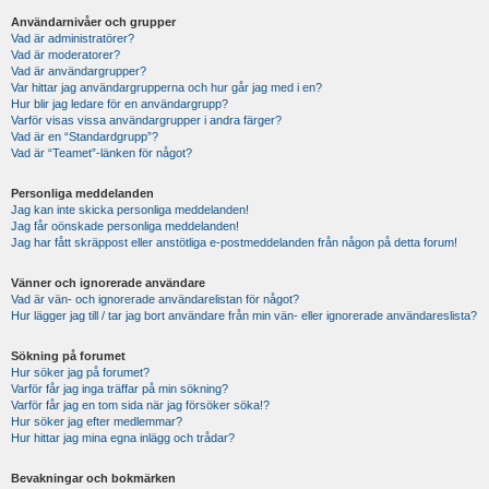
Användarnivåer och grupper
Vad är administratörer?
Vad är moderatorer?
Vad är användargrupper?
Var hittar jag användargrupperna och hur går jag med i en?
Hur blir jag ledare för en användargrupp?
Varför visas vissa användargrupper i andra färger?
Vad är en “Standardgrupp”?
Vad är “Teamet”-länken för något?
Personliga meddelanden
Jag kan inte skicka personliga meddelanden!
Jag får oönskade personliga meddelanden!
Jag har fått skräppost eller anstötliga e-postmeddelanden från någon på detta forum!
Vänner och ignorerade användare
Vad är vän- och ignorerade användarelistan för något?
Hur lägger jag till / tar jag bort användare från min vän- eller ignorerade användareslista?
Sökning på forumet
Hur söker jag på forumet?
Varför får jag inga träffar på min sökning?
Varför får jag en tom sida när jag försöker söka!?
Hur söker jag efter medlemmar?
Hur hittar jag mina egna inlägg och trådar?
Bevakningar och bokmärken