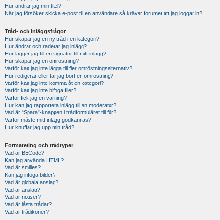
Hur ändrar jag min titel?
När jag försöker skicka e-post till en användare så kräver forumet att jag loggar in?
Tråd- och inläggsfrågor
Hur skapar jag en ny tråd i en kategori?
Hur ändrar och raderar jag inlägg?
Hur lägger jag till en signatur till mitt inlägg?
Hur skapar jag en omröstning?
Varför kan jag inte lägga till fler omröstningsalternativ?
Hur redigerar eller tar jag bort en omröstning?
Varför kan jag inte komma åt en kategori?
Varför kan jag inte bifoga filer?
Varför fick jag en varning?
Hur kan jag rapportera inlägg till en moderator?
Vad är “Spara”-knappen i trådformuläret till för?
Varför måste mitt inlägg godkännas?
Hur knuffar jag upp min tråd?
Formatering och trådtyper
Vad är BBCode?
Kan jag använda HTML?
Vad är smilies?
Kan jag infoga bilder?
Vad är globala anslag?
Vad är anslag?
Vad är notiser?
Vad är låsta trådar?
Vad är trådikoner?