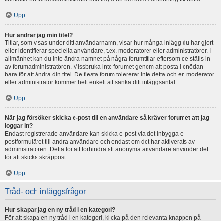
Upp
Hur ändrar jag min titel?
Titlar, som visas under ditt användarnamn, visar hur många inlägg du har gjort
eller identifierar speciella användare, t.ex. moderatorer eller administratörer. I
allmänhet kan du inte ändra namnet på några forumtitlar eftersom de ställs in
av forumadministratören. Missbruka inte forumet genom att posta i onödan
bara för att ändra din titel. De flesta forum tolererar inte detta och en moderator
eller administratör kommer helt enkelt att sänka ditt inläggsantal.
Upp
När jag försöker skicka e-post till en användare så kräver forumet att jag
loggar in?
Endast registrerade användare kan skicka e-post via det inbygga e-
postformuläret till andra användare och endast om det har aktiverats av
administratören. Detta för att förhindra att anonyma användare använder det
för att skicka skräppost.
Upp
Tråd- och inläggsfrågor
Hur skapar jag en ny tråd i en kategori?
För att skapa en ny tråd i en kategori, klicka på den relevanta knappen på