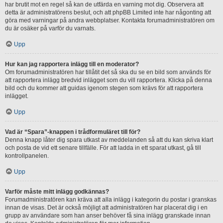
har brutit mot en regel så kan de utfärda en varning mot dig. Observera att
detta är administratörens beslut, och att phpBB Limited inte har någonting att
göra med varningar på andra webbplatser. Kontakta forumadministratören om
du är osäker på varför du varnats.
Upp
Hur kan jag rapportera inlägg till en moderator?
Om forumadministratören har tillåtit det så ska du se en bild som används för
att rapportera inlägg bredvid inlägget som du vill rapportera. Klicka på denna
bild och du kommer att guidas igenom stegen som krävs för att rapportera
inlägget.
Upp
Vad är “Spara”-knappen i trådformuläret till för?
Denna knapp låter dig spara utkast av meddelanden så att du kan skriva klart
och posta de vid ett senare tillfälle. För att ladda in ett sparat utkast, gå till
kontrollpanelen.
Upp
Varför måste mitt inlägg godkännas?
Forumadministratören kan kräva att alla inlägg i kategorin du postar i granskas
innan de visas. Det är också möjligt att administratören har placerat dig i en
grupp av användare som han anser behöver få sina inlägg granskade innan