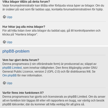
Vilka bilagor tillåts på detta forum?
Varje forumadministratör kan tillåta eller förbjuda vissa typer av bilagor. Om du
är osäker på vad som får laddas upp, kontakta forumadministratören för hjälp.
Upp
Hur hittar jag alla mina bilagor?
För att hitta listan över alla bilagor du laddat upp, gå till kontrollpanelen och
klicka på “Hantera bilagor”.
Upp
phpBB-problem
Vem har gjort detta forum?
Denna programvara (i sin oförändrade form) är producerad av, släppt av
phpBB Limited
, som innehar rättigheten. Den finns tillgänglig under GNU
General Public Licence, version 2 (GPL-2.0) och får distribueras fritt. Se
Om phpBB
för mer information.
Upp
Varför finns inte funktionen X?
Denna programvara har gjorts och licensierats av phpBB Limited. Om du anser
att en funktion bör läggas till eller vill rapportera en bugg, var vänlig och besök
phpBB Idécenter, där du kommer att hitta verktyg för att göra så.