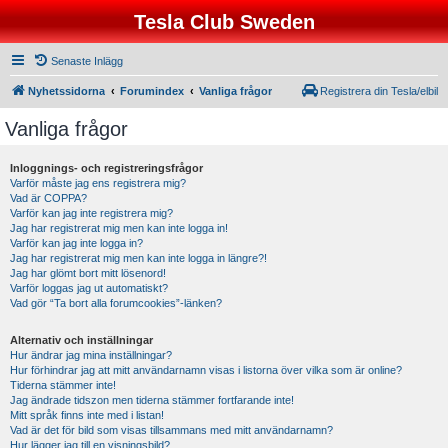
Tesla Club Sweden
Senaste Inlägg
Nyhetssidorna
Forumindex
Vanliga frågor
Registrera din Tesla/elbil
Vanliga frågor
Inloggnings- och registreringsfrågor
Varför måste jag ens registrera mig?
Vad är COPPA?
Varför kan jag inte registrera mig?
Jag har registrerat mig men kan inte logga in!
Varför kan jag inte logga in?
Jag har registrerat mig men kan inte logga in längre?!
Jag har glömt bort mitt lösenord!
Varför loggas jag ut automatiskt?
Vad gör “Ta bort alla forumcookies”-länken?
Alternativ och inställningar
Hur ändrar jag mina inställningar?
Hur förhindrar jag att mitt användarnamn visas i listorna över vilka som är online?
Tiderna stämmer inte!
Jag ändrade tidszon men tiderna stämmer fortfarande inte!
Mitt språk finns inte med i listan!
Vad är det för bild som visas tillsammans med mitt användarnamn?
Hur lägger jag till en visningsbild?