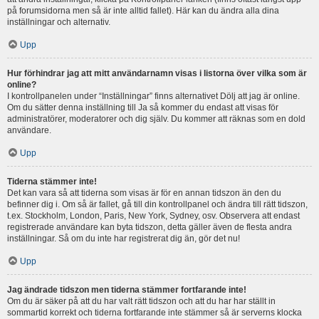
på forumsidorna men så är inte alltid fallet). Här kan du ändra alla dina
inställningar och alternativ.
Upp
Hur förhindrar jag att mitt användarnamn visas i listorna över vilka som är
online?
I kontrollpanelen under “Inställningar” finns alternativet Dölj att jag är online.
Om du sätter denna inställning till Ja så kommer du endast att visas för
administratörer, moderatorer och dig själv. Du kommer att räknas som en dold
användare.
Upp
Tiderna stämmer inte!
Det kan vara så att tiderna som visas är för en annan tidszon än den du
befinner dig i. Om så är fallet, gå till din kontrollpanel och ändra till rätt tidszon,
t.ex. Stockholm, London, Paris, New York, Sydney, osv. Observera att endast
registrerade användare kan byta tidszon, detta gäller även de flesta andra
inställningar. Så om du inte har registrerat dig än, gör det nu!
Upp
Jag ändrade tidszon men tiderna stämmer fortfarande inte!
Om du är säker på att du har valt rätt tidszon och att du har har ställt in
sommartid korrekt och tiderna fortfarande inte stämmer så är serverns klocka