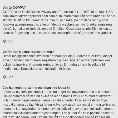
Vad är COPPA?
COPPA, eller Child Online Privacy and Protection Act of 1998, är en lag i USA
som kräver att webbplatser som samlar in information från barn under 13 år har
skriftligt tillstånd från föräldrarna. Om du är osäker på om detta rör dig som
försöker att registrera dig, eller om det rör webbplatsen du försöker registrera
dig på, kontakta ett juridiskt ombud för hjälp. Observera att phpBB inte kan ge
juridisk rådgivning och inte kan kontaktas angående något som helst juridiskt.
Upp
Varför kan jag inte registrera mig?
Det är möjligt att administratören har bannlyst din IP-adress eller förbjudit det
användarnamn du försöker registrera dig med. Ägaren av webbplatsen kan
också ha inaktiverat nyregistreringar för att förhindra att nya besökare blir
medlemmar. Kontakta en administratör för hjälp.
Upp
Jag har registrerat mig men kan inte logga in!
Försäkra dig först och främst om att du anger rätt användarnamn och lösenord.
Om de stämmer så kan en av två saker ha hänt. Om COPPA-stöd är aktiverat
och du under registreringen angav att du är under 13 år så måste du följa
instruktionerna du fått. Vissa forum kräver också att nya registreringar aktiveras
innan de kan användas, antingen av dig själv eller av an administratör; denna
information visades under registreringen. Om du har fått ett e-postmeddelande,
följ instruktionerna i det. Om du inte fått ett e-postmeddelande så kanske du