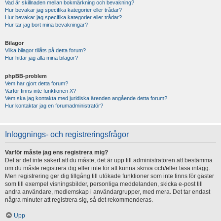
Vad är skillnaden mellan bokmärkning och bevakning?
Hur bevakar jag specifika kategorier eller trådar?
Hur bevakar jag specifika kategorier eller trådar?
Hur tar jag bort mina bevakningar?
Bilagor
Vilka bilagor tillåts på detta forum?
Hur hittar jag alla mina bilagor?
phpBB-problem
Vem har gjort detta forum?
Varför finns inte funktionen X?
Vem ska jag kontakta med juridiska ärenden angående detta forum?
Hur kontaktar jag en forumadministratör?
Inloggnings- och registreringsfrågor
Varför måste jag ens registrera mig?
Det är det inte säkert att du måste, det är upp till administratören att bestämma
om du måste registrera dig eller inte för att kunna skriva och/eller läsa inlägg.
Men registrering ger dig tillgång till utökade funktioner som inte finns för gäster
som till exempel visningsbilder, personliga meddelanden, skicka e-post till
andra användare, medlemskap i användargrupper, med mera. Det tar endast
några minuter att registrera sig, så det rekommenderas.
Upp