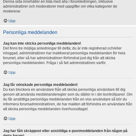
Denna sida innehåller en lista med alla i forumledningen, inklusive
administratörer och moderatorer med uppgifter om vilka kategorier de
modererar.
Upp
Personliga meddelanden
Jag kan inte skicka personliga meddelanden!
Det finns tre möjliga anledningar till detta; du är inte registrerad och/eller
inloggad, administratören har inaktiverat personliga meddelanden för hela
forumet, eller så har administratören förhindrat just dig från att skicka
personliga meddelanden. Fråga i så fall administratören varför.
Upp
Jag får oönskade personliga meddelanden!
Du kan blockera en användare från att skicka personliga användare till dig
genom att använda meddelanderegler som du ställer in i din kontrollpanel. Om
du får anstötliga personliga meddelanden från en viss användare så bör du
informera forumadministratören, de har makten att förhindra en användare från
att skicka personliga meddelanden överhuvudtaget.
Upp
Jag har fått skräppost eller anstötliga e-postmeddelanden från någon på
detta forum!