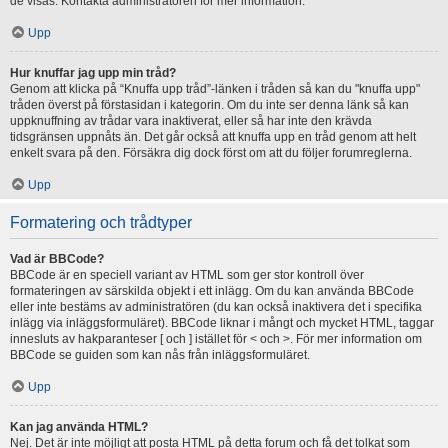
de visas. Kontakta administratören för mer information.
Upp
Hur knuffar jag upp min tråd?
Genom att klicka på “Knuffa upp tråd”-länken i tråden så kan du "knuffa upp"
tråden överst på förstasidan i kategorin. Om du inte ser denna länk så kan
uppknuffning av trådar vara inaktiverat, eller så har inte den krävda
tidsgränsen uppnåts än. Det går också att knuffa upp en tråd genom att helt
enkelt svara på den. Försäkra dig dock först om att du följer forumreglerna.
Upp
Formatering och trådtyper
Vad är BBCode?
BBCode är en speciell variant av HTML som ger stor kontroll över
formateringen av särskilda objekt i ett inlägg. Om du kan använda BBCode
eller inte bestäms av administratören (du kan också inaktivera det i specifika
inlägg via inläggsformuläret). BBCode liknar i mångt och mycket HTML, taggar
innesluts av hakparanteser [ och ] istället för < och >. För mer information om
BBCode se guiden som kan nås från inläggsformuläret.
Upp
Kan jag använda HTML?
Nej. Det är inte möjligt att posta HTML på detta forum och få det tolkat som