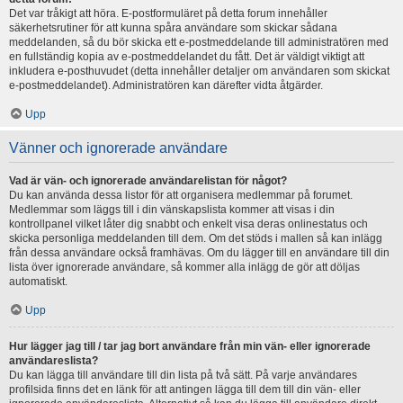
Det var tråkigt att höra. E-postformuläret på detta forum innehåller
säkerhetsrutiner för att kunna spåra användare som skickar sådana
meddelanden, så du bör skicka ett e-postmeddelande till administratören med
en fullständig kopia av e-postmeddelandet du fått. Det är väldigt viktigt att
inkludera e-posthuvudet (detta innehåller detaljer om användaren som skickat
e-postmeddelandet). Administratören kan därefter vidta åtgärder.
Upp
Vänner och ignorerade användare
Vad är vän- och ignorerade användarelistan för något?
Du kan använda dessa listor för att organisera medlemmar på forumet.
Medlemmar som läggs till i din vänskapslista kommer att visas i din
kontrollpanel vilket låter dig snabbt och enkelt visa deras onlinestatus och
skicka personliga meddelanden till dem. Om det stöds i mallen så kan inlägg
från dessa användare också framhävas. Om du lägger till en användare till din
lista över ignorerade användare, så kommer alla inlägg de gör att döljas
automatiskt.
Upp
Hur lägger jag till / tar jag bort användare från min vän- eller ignorerade
användareslista?
Du kan lägga till användare till din lista på två sätt. På varje användares
profilsida finns det en länk för att antingen lägga till dem till din vän- eller