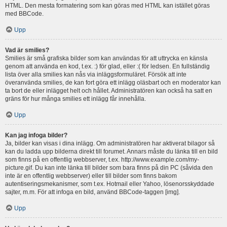
HTML. Den mesta formatering som kan göras med HTML kan istället göras
med BBCode.
Upp
Vad är smilies?
Smilies är små grafiska bilder som kan användas för att uttrycka en känsla
genom att använda en kod, t.ex. :) för glad, eller :( för ledsen. En fullständig
lista över alla smilies kan nås via inläggsformuläret. Försök att inte
överanvända smilies, de kan fort göra ett inlägg oläsbart och en moderator kan
ta bort de eller inlägget helt och hållet. Administratören kan också ha satt en
gräns för hur många smilies ett inlägg får innehålla.
Upp
Kan jag infoga bilder?
Ja, bilder kan visas i dina inlägg. Om administratören har aktiverat bilagor så
kan du ladda upp bilderna direkt till forumet. Annars måste du länka till en bild
som finns på en offentlig webbserver, t.ex. http://www.example.com/my-
picture.gif. Du kan inte länka till bilder som bara finns på din PC (såvida den
inte är en offentlig webbserver) eller till bilder som finns bakom
autentiseringsmekanismer, som t.ex. Hotmail eller Yahoo, lösenorsskyddade
sajter, m.m. För att infoga en bild, använd BBCode-taggen [img].
Upp