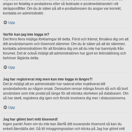
angav en felaktig e-postadress eller så fastnade e-postmeddelandet i ett
skräppostfilter. Om du är säker på att e-postadressen du angav var korrekt,
kontakta en administratör.
Upp
Varför kan jag inte logga in?
Det finns flera möjliga förklaringar till detta. Först och främst, försäkra dig om att
ditt användarnamn och lösenord stämmer. Om du är säker på att de stämmer,
kontakta administratören för att försäkra dig om att du inte har bannlysts från
forumet. Det är också möjligt att administratören har gjort en felinställning och
behöver åtgärda detta.
Upp
Jag har registrerat mig men kan inte logga in längre?!
Det är möjligt att en administratör har raderat eller inaktiverat ditt
användarkonto av någon orsak. Dessutom rensar många forum då och då bort
användare som inte postat på länge för att minska storleken på databasen. Om
så har skett, registrera dig igen och försök involvera dig mer i diskussionerna.
Upp
Jag har glömt bort mitt lösenord!
Ingen panik! Även om du inte kan återfå ditt nuvarande lösenord så kan du
enkelt återställa det. Gå till inloggningssidan och klicka på Jag har glömt mitt