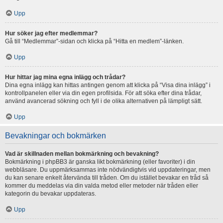
Upp
Hur söker jag efter medlemmar?
Gå till “Medlemmar”-sidan och klicka på “Hitta en medlem”-länken.
Upp
Hur hittar jag mina egna inlägg och trådar?
Dina egna inlägg kan hittas antingen genom att klicka på “Visa dina inlägg” i
kontrollpanelen eller via din egen profilsida. För att söka efter dina trådar,
använd avancerad sökning och fyll i de olika alternativen på lämpligt sätt.
Upp
Bevakningar och bokmärken
Vad är skillnaden mellan bokmärkning och bevakning?
Bokmärkning i phpBB3 är ganska likt bokmärkning (eller favoriter) i din
webbläsare. Du uppmärksammas inte nödvändigtvis vid uppdateringar, men
du kan senare enkelt återvända till tråden. Om du istället bevakar en tråd så
kommer du meddelas via din valda metod eller metoder när tråden eller
kategorin du bevakar uppdateras.
Upp