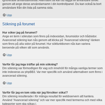
ignorerade användareslista. Alternativt så kan du lägga till användare direkt
genom att ange deras användarnamn i din kontrollpanel. Du kan också ta bort
användare från din lista på samma sida.
Upp
Sökning på forumet
Hur söker jag på forumet?
Ange en term i sökrutan som finns på indexsidan, forumsidor och trådsidor.
Avancerad sökning kan nås genom att klicka på “Avancerad sökning”-länken
som finns på alla sidor på forumet. Hur sökfunktionen nås kan variera
beroende på vilken stil som används.
Upp
Varför får jag inga träffar på min sökning?
Din sökning var förmodligen för vag och innehöll för många vanliga termer som
inte indexeras av phpBB3. Var mer specifik och använd alternativen som finns i
avancerad sökning.
Upp
Varför får jag en tom sida när jag försöker söka!?
Din sökning resulterade i för många resultat för webbservern att hantera.
Använd “Avancerad sökning” och var mer specifik med termerna och med vilka
kategorier som ska sökas i.