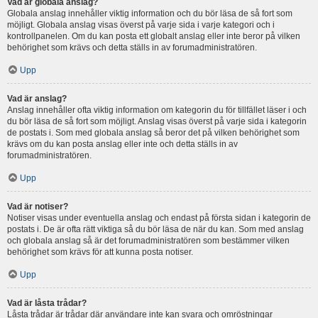
Vad är globala anslag?
Globala anslag innehåller viktig information och du bör läsa de så fort som
möjligt. Globala anslag visas överst på varje sida i varje kategori och i
kontrollpanelen. Om du kan posta ett globalt anslag eller inte beror på vilken
behörighet som krävs och detta ställs in av forumadministratören.
Upp
Vad är anslag?
Anslag innehåller ofta viktig information om kategorin du för tillfället läser i och
du bör läsa de så fort som möjligt. Anslag visas överst på varje sida i kategorin
de postats i. Som med globala anslag så beror det på vilken behörighet som
krävs om du kan posta anslag eller inte och detta ställs in av
forumadministratören.
Upp
Vad är notiser?
Notiser visas under eventuella anslag och endast på första sidan i kategorin de
postats i. De är ofta rätt viktiga så du bör läsa de när du kan. Som med anslag
och globala anslag så är det forumadministratören som bestämmer vilken
behörighet som krävs för att kunna posta notiser.
Upp
Vad är låsta trådar?
Låsta trådar är trådar där användare inte kan svara och omröstningar