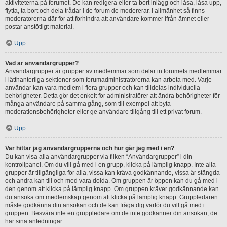
aktiviteterna på forumet. De kan redigera eller ta bort inlägg och låsa, låsa upp,
flytta, ta bort och dela trådar i de forum de modererar. I allmänhet så finns
moderatorerna där för att förhindra att användare kommer ifrån ämnet eller
postar anstötligt material.
Upp
Vad är användargrupper?
Användargrupper är grupper av medlemmar som delar in forumets medlemmar
i lätthanterliga sektioner som forumadministratörerna kan arbeta med. Varje
användar kan vara medlem i flera grupper och kan tilldelas individuella
behörigheter. Detta gör det enkelt för administratörer att ändra behörigheter för
många användare på samma gång, som till exempel att byta
moderationsbehörigheter eller ge användare tillgång till ett privat forum.
Upp
Var hittar jag användargrupperna och hur går jag med i en?
Du kan visa alla användargrupper via fliken “Användargrupper” i din
kontrollpanel. Om du vill gå med i en grupp, klicka på lämplig knapp. Inte alla
grupper är tillgängliga för alla, vissa kan kräva godkännande, vissa är stängda
och andra kan till och med vara dolda. Om gruppen är öppen kan du gå med i
den genom att klicka på lämplig knapp. Om gruppen kräver godkännande kan
du ansöka om medlemskap genom att klicka på lämplig knapp. Gruppledaren
måste godkänna din ansökan och de kan fråga dig varför du vill gå med i
gruppen. Besvära inte en gruppledare om de inte godkänner din ansökan, de
har sina anledningar.