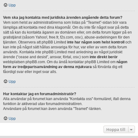
Upp
Vem ska jag kontakta med juridiska ärenden angående detta forum?
Vem som helst av administratörerna som listas på “Teamet”-sidan bör vara
lämpliga att kontakta med dina klagomål. Om du inte får något svar på detta
sätt så kan du kontakta ägaren av domänen eller, om detta forum ligger på en
gratistjänst (såsom Yahoo!, free.fr, f2s.com, osv.), abuse-avdelningen för den
tjänsten. Observera att phpBB Limited
inte har någon som helst kontroll
och
kan inte på något sätt hållas ansvariga för hur, var eller av vem detta forum
används. Kontakta inte phpBB Limited med anledning av något juridiskt
ärende (“cease and desist”, ansvar, förtal, osv.) som
inte direkt berör
webbplatsen phpBB.com. Om du ändå kontaktar phpBB Limited om
någon
form av tredjepartsanvändning av denna mjukvara
så förvänta dig ett
fåordigt svar eller inget svar alls.
Upp
Hur kontaktar jag en forumadministratör?
Alla användar på forumet kan använda "Kontakta oss"-formuläret, ifall denna
funktion är aktiverad utav forumadministratören.
Användare på forumet kan även använda "Teamet"-länken.
Upp
Hoppa till