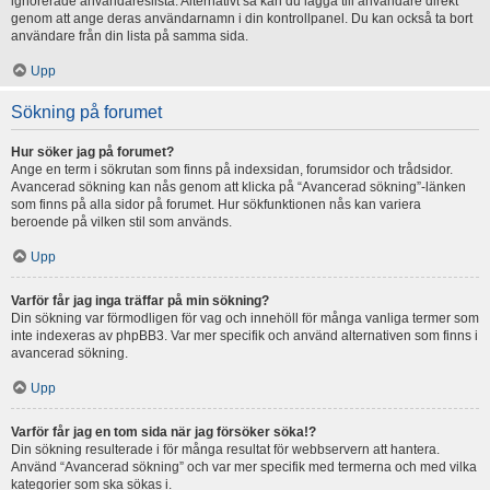
ignorerade användareslista. Alternativt så kan du lägga till användare direkt
genom att ange deras användarnamn i din kontrollpanel. Du kan också ta bort
användare från din lista på samma sida.
Upp
Sökning på forumet
Hur söker jag på forumet?
Ange en term i sökrutan som finns på indexsidan, forumsidor och trådsidor.
Avancerad sökning kan nås genom att klicka på “Avancerad sökning”-länken
som finns på alla sidor på forumet. Hur sökfunktionen nås kan variera
beroende på vilken stil som används.
Upp
Varför får jag inga träffar på min sökning?
Din sökning var förmodligen för vag och innehöll för många vanliga termer som
inte indexeras av phpBB3. Var mer specifik och använd alternativen som finns i
avancerad sökning.
Upp
Varför får jag en tom sida när jag försöker söka!?
Din sökning resulterade i för många resultat för webbservern att hantera.
Använd “Avancerad sökning” och var mer specifik med termerna och med vilka
kategorier som ska sökas i.