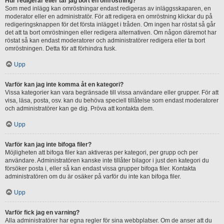
Hur redigerar eller tar jag bort en omröstning?
Som med inlägg kan omröstningar endast redigeras av inläggsskaparen, en
moderator eller en administratör. För att redigera en omröstning klickar du på
redigeringsknappen för det första inlägget i tråden. Om ingen har röstat så går
det att ta bort omröstningen eller redigera alternativen. Om någon däremot har
röstat så kan endast moderatorer och administratörer redigera eller ta bort
omröstningen. Detta för att förhindra fusk.
Upp
Varför kan jag inte komma åt en kategori?
Vissa kategorier kan vara begränsade till vissa användare eller grupper. För att
visa, läsa, posta, osv. kan du behöva speciell tillåtelse som endast moderatorer
och administratörer kan ge dig. Pröva att kontakta dem.
Upp
Varför kan jag inte bifoga filer?
Möjligheten att bifoga filer kan aktiveras per kategori, per grupp och per
användare. Administratören kanske inte tillåter bilagor i just den kategori du
försöker posta i, eller så kan endast vissa grupper bifoga filer. Kontakta
administratören om du är osäker på varför du inte kan bifoga filer.
Upp
Varför fick jag en varning?
Alla administratörer har egna regler för sina webbplatser. Om de anser att du