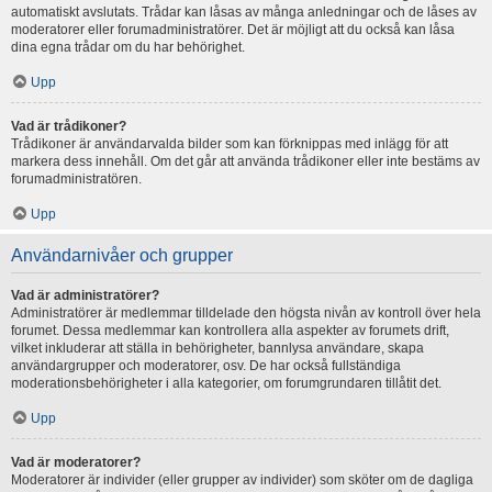
automatiskt avslutats. Trådar kan låsas av många anledningar och de låses av
moderatorer eller forumadministratörer. Det är möjligt att du också kan låsa
dina egna trådar om du har behörighet.
Upp
Vad är trådikoner?
Trådikoner är användarvalda bilder som kan förknippas med inlägg för att
markera dess innehåll. Om det går att använda trådikoner eller inte bestäms av
forumadministratören.
Upp
Användarnivåer och grupper
Vad är administratörer?
Administratörer är medlemmar tilldelade den högsta nivån av kontroll över hela
forumet. Dessa medlemmar kan kontrollera alla aspekter av forumets drift,
vilket inkluderar att ställa in behörigheter, bannlysa användare, skapa
användargrupper och moderatorer, osv. De har också fullständiga
moderationsbehörigheter i alla kategorier, om forumgrundaren tillåtit det.
Upp
Vad är moderatorer?
Moderatorer är individer (eller grupper av individer) som sköter om de dagliga