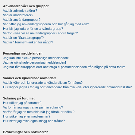
Användarnivåer och grupper
Vad är administratörer?
Vad är moderatorer?
Vad är användargrupper?
Var hittar jag användargrupperna och hur går jag med i en?
Hur blir jag ledare för en användargrupp?
Varför visas vissa användargrupper i andra färger?
Vad är en “Standardgrupp”?
Vad är “Teamet”-länken för något?
Personliga meddelanden
Jag kan inte skicka personliga meddelanden!
Jag får oönskade personliga meddelanden!
Jag har fått skräppost eller anstötliga e-postmeddelanden från någon på detta forum!
Vänner och ignorerade användare
Vad är vän- och ignorerade användarelistan för något?
Hur lägger jag till / tar jag bort användare från min vän- eller ignorerade användareslista?
Sökning på forumet
Hur söker jag på forumet?
Varför får jag inga träffar på min sökning?
Varför får jag en tom sida när jag försöker söka!?
Hur söker jag efter medlemmar?
Hur hittar jag mina egna inlägg och trådar?
Bevakningar och bokmärken