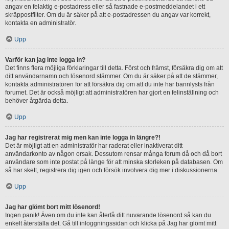
angav en felaktig e-postadress eller så fastnade e-postmeddelandet i ett
skräppostfilter. Om du är säker på att e-postadressen du angav var korrekt,
kontakta en administratör.
Upp
Varför kan jag inte logga in?
Det finns flera möjliga förklaringar till detta. Först och främst, försäkra dig om att
ditt användarnamn och lösenord stämmer. Om du är säker på att de stämmer,
kontakta administratören för att försäkra dig om att du inte har bannlysts från
forumet. Det är också möjligt att administratören har gjort en felinställning och
behöver åtgärda detta.
Upp
Jag har registrerat mig men kan inte logga in längre?!
Det är möjligt att en administratör har raderat eller inaktiverat ditt
användarkonto av någon orsak. Dessutom rensar många forum då och då bort
användare som inte postat på länge för att minska storleken på databasen. Om
så har skett, registrera dig igen och försök involvera dig mer i diskussionerna.
Upp
Jag har glömt bort mitt lösenord!
Ingen panik! Även om du inte kan återfå ditt nuvarande lösenord så kan du
enkelt återställa det. Gå till inloggningssidan och klicka på Jag har glömt mitt