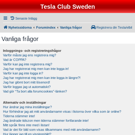
Tesla Club Sweden
Senaste Inlägg
Nyhetssidorna
Forumindex
Vanliga frågor
Registrera din Tesla/elbil
Vanliga frågor
Inloggnings- och registreringsfrågor
Varför måste jag ens registrera mig?
Vad är COPPA?
Varför kan jag inte registrera mig?
Jag har registrerat mig men kan inte logga in!
Varför kan jag inte logga in?
Jag har registrerat mig men kan inte logga in längre?!
Jag har glömt bort mitt lösenord!
Varför loggas jag ut automatiskt?
Vad gör “Ta bort alla forumcookies”-länken?
Alternativ och inställningar
Hur ändrar jag mina inställningar?
Hur förhindrar jag att mitt användarnamn visas i listorna över vilka som är online?
Tiderna stämmer inte!
Jag ändrade tidszon men tiderna stämmer fortfarande inte!
Mitt språk finns inte med i listan!
Vad är det för bild som visas tillsammans med mitt användarnamn?
Hur lägger jag till en visningsbild?