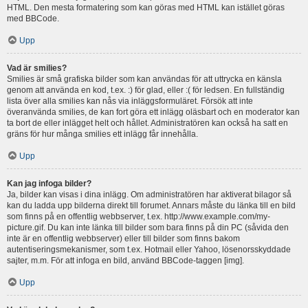
HTML. Den mesta formatering som kan göras med HTML kan istället göras
med BBCode.
Upp
Vad är smilies?
Smilies är små grafiska bilder som kan användas för att uttrycka en känsla
genom att använda en kod, t.ex. :) för glad, eller :( för ledsen. En fullständig
lista över alla smilies kan nås via inläggsformuläret. Försök att inte
överanvända smilies, de kan fort göra ett inlägg oläsbart och en moderator kan
ta bort de eller inlägget helt och hållet. Administratören kan också ha satt en
gräns för hur många smilies ett inlägg får innehålla.
Upp
Kan jag infoga bilder?
Ja, bilder kan visas i dina inlägg. Om administratören har aktiverat bilagor så
kan du ladda upp bilderna direkt till forumet. Annars måste du länka till en bild
som finns på en offentlig webbserver, t.ex. http://www.example.com/my-
picture.gif. Du kan inte länka till bilder som bara finns på din PC (såvida den
inte är en offentlig webbserver) eller till bilder som finns bakom
autentiseringsmekanismer, som t.ex. Hotmail eller Yahoo, lösenorsskyddade
sajter, m.m. För att infoga en bild, använd BBCode-taggen [img].
Upp