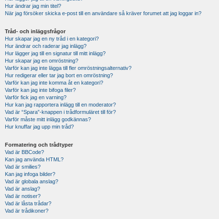
Hur ändrar jag min titel?
När jag försöker skicka e-post till en användare så kräver forumet att jag loggar in?
Tråd- och inläggsfrågor
Hur skapar jag en ny tråd i en kategori?
Hur ändrar och raderar jag inlägg?
Hur lägger jag till en signatur till mitt inlägg?
Hur skapar jag en omröstning?
Varför kan jag inte lägga till fler omröstningsalternativ?
Hur redigerar eller tar jag bort en omröstning?
Varför kan jag inte komma åt en kategori?
Varför kan jag inte bifoga filer?
Varför fick jag en varning?
Hur kan jag rapportera inlägg till en moderator?
Vad är “Spara”-knappen i trådformuläret till för?
Varför måste mitt inlägg godkännas?
Hur knuffar jag upp min tråd?
Formatering och trådtyper
Vad är BBCode?
Kan jag använda HTML?
Vad är smilies?
Kan jag infoga bilder?
Vad är globala anslag?
Vad är anslag?
Vad är notiser?
Vad är låsta trådar?
Vad är trådikoner?