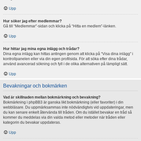
Upp
Hur söker jag efter medlemmar?
Gå till “Medlemmar”-sidan och klicka på “Hitta en medlem”-länken.
Upp
Hur hittar jag mina egna inlägg och trådar?
Dina egna inlägg kan hittas antingen genom att klicka på “Visa dina inlägg” i
kontrollpanelen eller via din egen profilsida. För att söka efter dina trådar,
använd avancerad sökning och fyll i de olika alternativen på lämpligt sätt.
Upp
Bevakningar och bokmärken
Vad är skillnaden mellan bokmärkning och bevakning?
Bokmärkning i phpBB3 är ganska likt bokmärkning (eller favoriter) i din
webbläsare. Du uppmärksammas inte nödvändigtvis vid uppdateringar, men
du kan senare enkelt återvända till tråden. Om du istället bevakar en tråd så
kommer du meddelas via din valda metod eller metoder när tråden eller
kategorin du bevakar uppdateras.
Upp