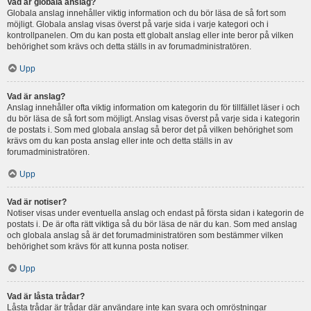
Vad är globala anslag?
Globala anslag innehåller viktig information och du bör läsa de så fort som
möjligt. Globala anslag visas överst på varje sida i varje kategori och i
kontrollpanelen. Om du kan posta ett globalt anslag eller inte beror på vilken
behörighet som krävs och detta ställs in av forumadministratören.
Upp
Vad är anslag?
Anslag innehåller ofta viktig information om kategorin du för tillfället läser i och
du bör läsa de så fort som möjligt. Anslag visas överst på varje sida i kategorin
de postats i. Som med globala anslag så beror det på vilken behörighet som
krävs om du kan posta anslag eller inte och detta ställs in av
forumadministratören.
Upp
Vad är notiser?
Notiser visas under eventuella anslag och endast på första sidan i kategorin de
postats i. De är ofta rätt viktiga så du bör läsa de när du kan. Som med anslag
och globala anslag så är det forumadministratören som bestämmer vilken
behörighet som krävs för att kunna posta notiser.
Upp
Vad är låsta trådar?
Låsta trådar är trådar där användare inte kan svara och omröstningar