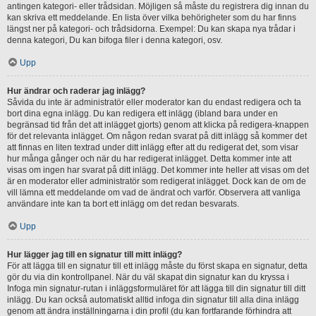
antingen kategori- eller trådsidan. Möjligen så måste du registrera dig innan du
kan skriva ett meddelande. En lista över vilka behörigheter som du har finns
längst ner på kategori- och trådsidorna. Exempel: Du kan skapa nya trådar i
denna kategori, Du kan bifoga filer i denna kategori, osv.
Upp
Hur ändrar och raderar jag inlägg?
Såvida du inte är administratör eller moderator kan du endast redigera och ta
bort dina egna inlägg. Du kan redigera ett inlägg (ibland bara under en
begränsad tid från det att inlägget gjorts) genom att klicka på redigera-knappen
för det relevanta inlägget. Om någon redan svarat på ditt inlägg så kommer det
att finnas en liten textrad under ditt inlägg efter att du redigerat det, som visar
hur många gånger och när du har redigerat inlägget. Detta kommer inte att
visas om ingen har svarat på ditt inlägg. Det kommer inte heller att visas om det
är en moderator eller administratör som redigerat inlägget. Dock kan de om de
vill lämna ett meddelande om vad de ändrat och varför. Observera att vanliga
användare inte kan ta bort ett inlägg om det redan besvarats.
Upp
Hur lägger jag till en signatur till mitt inlägg?
För att lägga till en signatur till ett inlägg måste du först skapa en signatur, detta
gör du via din kontrollpanel. När du väl skapat din signatur kan du kryssa i
Infoga min signatur-rutan i inläggsformuläret för att lägga till din signatur till ditt
inlägg. Du kan också automatiskt alltid infoga din signatur till alla dina inlägg
genom att ändra inställningarna i din profil (du kan fortfarande förhindra att