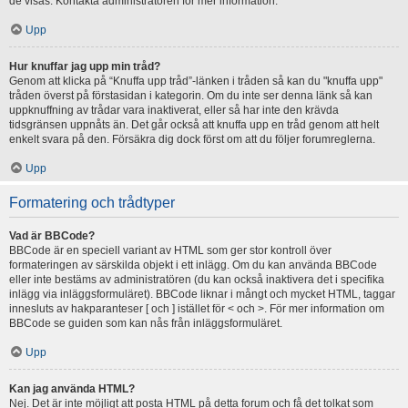
de visas. Kontakta administratören för mer information.
Upp
Hur knuffar jag upp min tråd?
Genom att klicka på “Knuffa upp tråd”-länken i tråden så kan du "knuffa upp"
tråden överst på förstasidan i kategorin. Om du inte ser denna länk så kan
uppknuffning av trådar vara inaktiverat, eller så har inte den krävda
tidsgränsen uppnåts än. Det går också att knuffa upp en tråd genom att helt
enkelt svara på den. Försäkra dig dock först om att du följer forumreglerna.
Upp
Formatering och trådtyper
Vad är BBCode?
BBCode är en speciell variant av HTML som ger stor kontroll över
formateringen av särskilda objekt i ett inlägg. Om du kan använda BBCode
eller inte bestäms av administratören (du kan också inaktivera det i specifika
inlägg via inläggsformuläret). BBCode liknar i mångt och mycket HTML, taggar
innesluts av hakparanteser [ och ] istället för < och >. För mer information om
BBCode se guiden som kan nås från inläggsformuläret.
Upp
Kan jag använda HTML?
Nej. Det är inte möjligt att posta HTML på detta forum och få det tolkat som