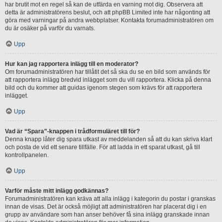
har brutit mot en regel så kan de utfärda en varning mot dig. Observera att
detta är administratörens beslut, och att phpBB Limited inte har någonting att
göra med varningar på andra webbplatser. Kontakta forumadministratören om
du är osäker på varför du varnats.
Upp
Hur kan jag rapportera inlägg till en moderator?
Om forumadministratören har tillåtit det så ska du se en bild som används för
att rapportera inlägg bredvid inlägget som du vill rapportera. Klicka på denna
bild och du kommer att guidas igenom stegen som krävs för att rapportera
inlägget.
Upp
Vad är “Spara”-knappen i trådformuläret till för?
Denna knapp låter dig spara utkast av meddelanden så att du kan skriva klart
och posta de vid ett senare tillfälle. För att ladda in ett sparat utkast, gå till
kontrollpanelen.
Upp
Varför måste mitt inlägg godkännas?
Forumadministratören kan kräva att alla inlägg i kategorin du postar i granskas
innan de visas. Det är också möjligt att administratören har placerat dig i en
grupp av användare som han anser behöver få sina inlägg granskade innan