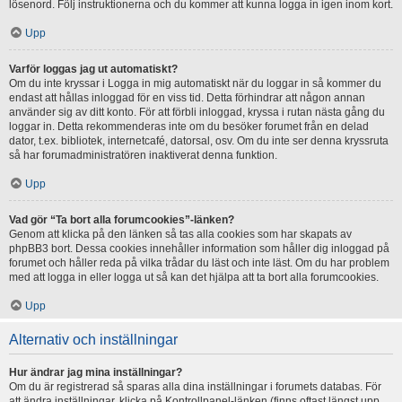
lösenord. Följ instruktionerna och du kommer att kunna logga in igen inom kort.
Upp
Varför loggas jag ut automatiskt?
Om du inte kryssar i Logga in mig automatiskt när du loggar in så kommer du
endast att hållas inloggad för en viss tid. Detta förhindrar att någon annan
använder sig av ditt konto. För att förbli inloggad, kryssa i rutan nästa gång du
loggar in. Detta rekommenderas inte om du besöker forumet från en delad
dator, t.ex. bibliotek, internetcafé, datorsal, osv. Om du inte ser denna kryssruta
så har forumadministratören inaktiverat denna funktion.
Upp
Vad gör “Ta bort alla forumcookies”-länken?
Genom att klicka på den länken så tas alla cookies som har skapats av
phpBB3 bort. Dessa cookies innehåller information som håller dig inloggad på
forumet och håller reda på vilka trådar du läst och inte läst. Om du har problem
med att logga in eller logga ut så kan det hjälpa att ta bort alla forumcookies.
Upp
Alternativ och inställningar
Hur ändrar jag mina inställningar?
Om du är registrerad så sparas alla dina inställningar i forumets databas. För
att ändra inställningar, klicka på Kontrollpanel-länken (finns oftast längst upp