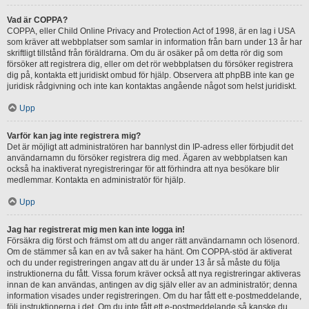
Vad är COPPA?
COPPA, eller Child Online Privacy and Protection Act of 1998, är en lag i USA
som kräver att webbplatser som samlar in information från barn under 13 år har
skriftligt tillstånd från föräldrarna. Om du är osäker på om detta rör dig som
försöker att registrera dig, eller om det rör webbplatsen du försöker registrera
dig på, kontakta ett juridiskt ombud för hjälp. Observera att phpBB inte kan ge
juridisk rådgivning och inte kan kontaktas angående något som helst juridiskt.
Upp
Varför kan jag inte registrera mig?
Det är möjligt att administratören har bannlyst din IP-adress eller förbjudit det
användarnamn du försöker registrera dig med. Ägaren av webbplatsen kan
också ha inaktiverat nyregistreringar för att förhindra att nya besökare blir
medlemmar. Kontakta en administratör för hjälp.
Upp
Jag har registrerat mig men kan inte logga in!
Försäkra dig först och främst om att du anger rätt användarnamn och lösenord.
Om de stämmer så kan en av två saker ha hänt. Om COPPA-stöd är aktiverat
och du under registreringen angav att du är under 13 år så måste du följa
instruktionerna du fått. Vissa forum kräver också att nya registreringar aktiveras
innan de kan användas, antingen av dig själv eller av an administratör; denna
information visades under registreringen. Om du har fått ett e-postmeddelande,
följ instruktionerna i det. Om du inte fått ett e-postmeddelande så kanske du