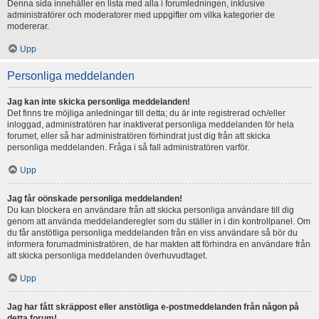
Denna sida innehåller en lista med alla i forumledningen, inklusive
administratörer och moderatorer med uppgifter om vilka kategorier de
modererar.
Upp
Personliga meddelanden
Jag kan inte skicka personliga meddelanden!
Det finns tre möjliga anledningar till detta; du är inte registrerad och/eller
inloggad, administratören har inaktiverat personliga meddelanden för hela
forumet, eller så har administratören förhindrat just dig från att skicka
personliga meddelanden. Fråga i så fall administratören varför.
Upp
Jag får oönskade personliga meddelanden!
Du kan blockera en användare från att skicka personliga användare till dig
genom att använda meddelanderegler som du ställer in i din kontrollpanel. Om
du får anstötliga personliga meddelanden från en viss användare så bör du
informera forumadministratören, de har makten att förhindra en användare från
att skicka personliga meddelanden överhuvudtaget.
Upp
Jag har fått skräppost eller anstötliga e-postmeddelanden från någon på
detta forum!