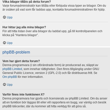
Vilka bilagor tillåts på detta forum?
Varje forumadministratör kan tillåta eller förbjuda vissa typer av bilagor. Om du
är osäker på vad som får laddas upp, kontakta forumadministratören för hjälp.
Upp
Hur hittar jag alla mina bilagor?
För att hitta listan över alla bilagor du laddat upp, gå till kontrollpanelen och
klicka på “Hantera bilagor”.
Upp
phpBB-problem
Vem har gjort detta forum?
Denna programvara (i sin oförändrade form) är producerad av, släppt av
phpBB Limited
, som innehar rättigheten. Den finns tillgänglig under GNU
General Public Licence, version 2 (GPL-2.0) och får distribueras fritt. Se
Om phpBB
för mer information.
Upp
Varför finns inte funktionen X?
Denna programvara har gjorts och licensierats av phpBB Limited. Om du anser
att en funktion bör läggas till eller vill rapportera en bugg, var vänlig och besök
phpBB Idécenter, där du kommer att hitta verktyg för att göra så.