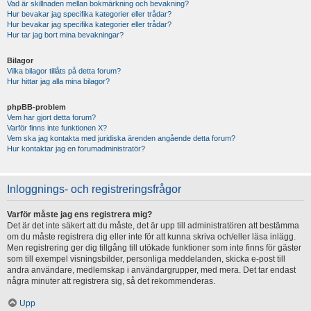
Vad är skillnaden mellan bokmärkning och bevakning?
Hur bevakar jag specifika kategorier eller trådar?
Hur bevakar jag specifika kategorier eller trådar?
Hur tar jag bort mina bevakningar?
Bilagor
Vilka bilagor tillåts på detta forum?
Hur hittar jag alla mina bilagor?
phpBB-problem
Vem har gjort detta forum?
Varför finns inte funktionen X?
Vem ska jag kontakta med juridiska ärenden angående detta forum?
Hur kontaktar jag en forumadministratör?
Inloggnings- och registreringsfrågor
Varför måste jag ens registrera mig?
Det är det inte säkert att du måste, det är upp till administratören att bestämma
om du måste registrera dig eller inte för att kunna skriva och/eller läsa inlägg.
Men registrering ger dig tillgång till utökade funktioner som inte finns för gäster
som till exempel visningsbilder, personliga meddelanden, skicka e-post till
andra användare, medlemskap i användargrupper, med mera. Det tar endast
några minuter att registrera sig, så det rekommenderas.
Upp