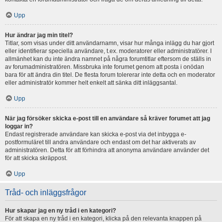
Upp
Hur ändrar jag min titel?
Titlar, som visas under ditt användarnamn, visar hur många inlägg du har gjort
eller identifierar speciella användare, t.ex. moderatorer eller administratörer. I
allmänhet kan du inte ändra namnet på några forumtitlar eftersom de ställs in
av forumadministratören. Missbruka inte forumet genom att posta i onödan
bara för att ändra din titel. De flesta forum tolererar inte detta och en moderator
eller administratör kommer helt enkelt att sänka ditt inläggsantal.
Upp
När jag försöker skicka e-post till en användare så kräver forumet att jag
loggar in?
Endast registrerade användare kan skicka e-post via det inbygga e-
postformuläret till andra användare och endast om det har aktiverats av
administratören. Detta för att förhindra att anonyma användare använder det
för att skicka skräppost.
Upp
Tråd- och inläggsfrågor
Hur skapar jag en ny tråd i en kategori?
För att skapa en ny tråd i en kategori, klicka på den relevanta knappen på