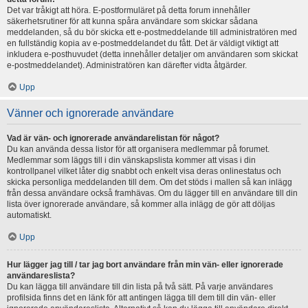
Det var tråkigt att höra. E-postformuläret på detta forum innehåller
säkerhetsrutiner för att kunna spåra användare som skickar sådana
meddelanden, så du bör skicka ett e-postmeddelande till administratören med
en fullständig kopia av e-postmeddelandet du fått. Det är väldigt viktigt att
inkludera e-posthuvudet (detta innehåller detaljer om användaren som skickat
e-postmeddelandet). Administratören kan därefter vidta åtgärder.
Upp
Vänner och ignorerade användare
Vad är vän- och ignorerade användarelistan för något?
Du kan använda dessa listor för att organisera medlemmar på forumet.
Medlemmar som läggs till i din vänskapslista kommer att visas i din
kontrollpanel vilket låter dig snabbt och enkelt visa deras onlinestatus och
skicka personliga meddelanden till dem. Om det stöds i mallen så kan inlägg
från dessa användare också framhävas. Om du lägger till en användare till din
lista över ignorerade användare, så kommer alla inlägg de gör att döljas
automatiskt.
Upp
Hur lägger jag till / tar jag bort användare från min vän- eller ignorerade
användareslista?
Du kan lägga till användare till din lista på två sätt. På varje användares
profilsida finns det en länk för att antingen lägga till dem till din vän- eller