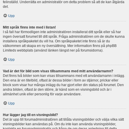
felinställd. Underrätta en administratör om detta problem så att de kan åtgärda
det.
Upp
Mitt språk finns inte med i listan!
I så fall har förmodligen inte administratören installerat ditt språk eller så har
ingen översatt forumet till ditt språk. Fråga administratören om de skulle kunna
installera språkpaketet du vill ha. Om språkpaketet inte finns så är du
välkommen att skapa en ny översättning. Mer information finns på phpBB
Limiteds webbplats (använd länken längst ner på forumsidorna).
Upp
Vad är det för bild som visas tillsammans med mitt användarnamn?
Det finns två bilder som kan visas tillsammans med ett användarnamn i inlägg.
Den ena är en titelbild, oftast är dessa bilder i form av stjärnor, prickar eller
block som visar hur många inlägg du har gjort eller din status på forumet. Den
andra bilden, oftast är den större, är känd som en visningsbild och är i
allmänhet unik eller personlig för varje användare.
Upp
Hur lägger jag till en visningsbild?
Det är upp till forumadministratören att tillåta visningsbilder och välja vilka sätt
visningsbilder kan användas på. Om du inte kan använda visningsbilder,
kontakta en forumadministratör och fråga de om deras anledning till detta.