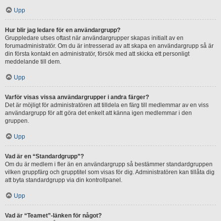
Upp
Hur blir jag ledare för en användargrupp?
Gruppledare utses oftast när användargrupper skapas initialt av en
forumadministratör. Om du är intresserad av att skapa en användargrupp så är
din första kontakt en administratör, försök med att skicka ett personligt
meddelande till dem.
Upp
Varför visas vissa användargrupper i andra färger?
Det är möjligt för administratören att tilldela en färg till medlemmar av en viss
användargrupp för att göra det enkelt att känna igen medlemmar i den
gruppen.
Upp
Vad är en “Standardgrupp”?
Om du är medlem i fler än en användargrupp så bestämmer standardgruppen
vilken gruppfärg och grupptitel som visas för dig. Administratören kan tillåta dig
att byta standardgrupp via din kontrollpanel.
Upp
Vad är “Teamet”-länken för något?