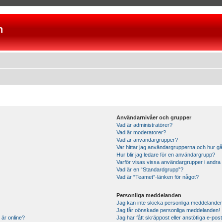
n
Användarnivåer och grupper
Vad är administratörer?
Vad är moderatorer?
Vad är användargrupper?
Var hittar jag användargrupperna och hur gå
Hur blir jag ledare för en användargrupp?
Varför visas vissa användargrupper i andra
Vad är en “Standardgrupp”?
Vad är “Teamet”-länken för något?
Personliga meddelanden
Jag kan inte skicka personliga meddelande
Jag får oönskade personliga meddelanden!
 är online?
Jag har fått skräppost eller anstötliga e-p