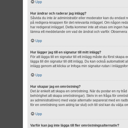
Upp
Hur ändrar och raderar jag inlägg?
Såvida du inte är administratör eller moderator kan du endast re
på redigera-knappen för det relevanta inlägget. Om någon redan 
har redigerat inlägget. Detta kommer inte att visas om ingen har
lämna ett meddelande om vad de ändrat och varför. Observera at
Upp
Hur lägger jag till en signatur till mitt inlägg?
För att lägga till en signatur till ett inlägg måste du först skapa
lägga till din signatur till ditt inlägg. Du kan också automatiskt 
inlägg genom att klicka ur Infoga min signatur-rutan i inläggsfor
Upp
Hur skapar jag en omröstning?
Det är enkelt att skapa en omröstning. När du postar en ny tråd 
behörighet att skapa omröstningar). Skriv in en fråga för omrös
av administratören) med varje alternativ separerat med en radb
för en omröstning som aldrig tar slut) och till sist kan du välja 
Upp
Varför kan jag inte lägga till fler omröstningsalternativ?