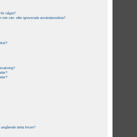
 för något?
från min vän- eller ignorerade användareslista?
söka!?
bevakning?
rådar?
rådar?
n angående detta forum?