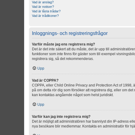
Vad är anslag?
Vad är notiser?
Vad är låsta trådar?
Vad är trådikoner?
Inloggnings- och registreringsfrågor
Varför måste jag ens registrera mig?
Det är det inte säkert att du måste, det är upp till administratör
funktioner som inte finns för gäster som till exempel visnings
registrera sig, så det rekommenderas.
Upp
Vad är COPPA?
COPPA, eller Child Online Privacy and Protection Act of 1998, är
på om detta rör dig som försöker att registrera dig, eller om det
kan kontaktas angående något som helst juridiskt.
Upp
Varför kan jag inte registrera mig?
Det är möjligt att administratören har bannlyst din IP-adress el
nya besökare blir medlemmar. Kontakta en administratör för hjä