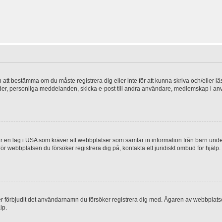
en att bestämma om du måste registrera dig eller inte för att kunna skriva och/eller lä
bilder, personliga meddelanden, skicka e-post till andra användare, medlemskap i a
 en lag i USA som kräver att webbplatser som samlar in information från barn under 1
 rör webbplatsen du försöker registrera dig på, kontakta ett juridiskt ombud för hjäl
ler förbjudit det användarnamn du försöker registrera dig med. Ägaren av webbplatsen
lp.