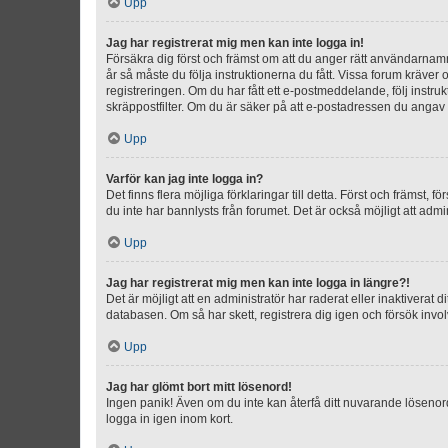
Upp
Jag har registrerat mig men kan inte logga in!
Försäkra dig först och främst om att du anger rätt användarna
år så måste du följa instruktionerna du fått. Vissa forum kräver
registreringen. Om du har fått ett e-postmeddelande, följ instr
skräppostfilter. Om du är säker på att e-postadressen du angav v
Upp
Varför kan jag inte logga in?
Det finns flera möjliga förklaringar till detta. Först och främst
du inte har bannlysts från forumet. Det är också möjligt att admi
Upp
Jag har registrerat mig men kan inte logga in längre?!
Det är möjligt att en administratör har raderat eller inaktiver
databasen. Om så har skett, registrera dig igen och försök invo
Upp
Jag har glömt bort mitt lösenord!
Ingen panik! Även om du inte kan återfå ditt nuvarande lösenord
logga in igen inom kort.