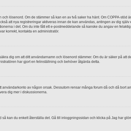
mn och lösenord. Om de stämmer så kan en av två saker ha hänt. Om COPPA-stöd är 
 också att nya registreringar aktiveras innan de kan användas, antingen av dig själv
uktionerna i det. Om du inte fått ett e-postmeddelande så kanske du angav en felakti
ar korrekt, kontakta en administratör.
, försäkra dig om att ditt användarnamn och lösenord stämmer. Om du är säker på att d
nistratören har gjort en felinställning och behöver åtgärda detta.
at ditt användarkonto av någon orsak. Dessutom rensar många forum då och då bort a
lvera dig mer i diskussionerna.
 så kan du enkelt återställa det. Gå till inloggningssidan och klicka på Jag har glö