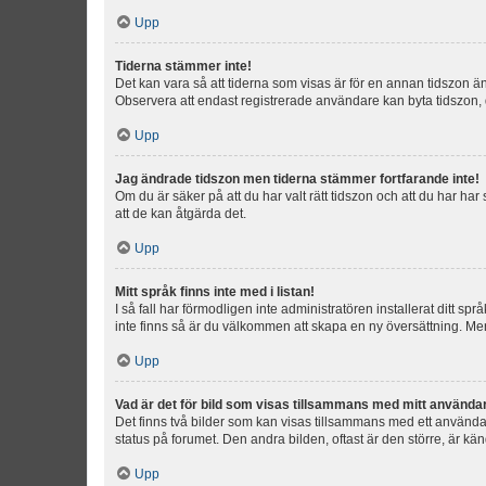
Upp
Tiderna stämmer inte!
Det kan vara så att tiderna som visas är för en annan tidszon än d
Observera att endast registrerade användare kan byta tidszon, de
Upp
Jag ändrade tidszon men tiderna stämmer fortfarande inte!
Om du är säker på att du har valt rätt tidszon och att du har har
att de kan åtgärda det.
Upp
Mitt språk finns inte med i listan!
I så fall har förmodligen inte administratören installerat ditt sp
inte finns så är du välkommen att skapa en ny översättning. M
Upp
Vad är det för bild som visas tillsammans med mitt använd
Det finns två bilder som kan visas tillsammans med ett användarna
status på forumet. Den andra bilden, oftast är den större, är kä
Upp