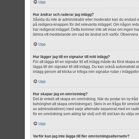
Upp
Hur ändrar och raderar jag inlägg?
Såvida du inte är administratör eller moderator kan du endast re
på redigera-knappen för det relevanta inlägget. Om någon redan 
har redigerat inlägget. Detta kommer inte att visas om ingen har
lämna ett meddelande om vad de ändrat och varför. Observera at
Upp
Hur lägger jag till en signatur till mitt inlägg?
För att lägga till en signatur till ett inlägg måste du först skapa
lägga till din signatur till ditt inlägg. Du kan också automatiskt 
inlägg genom att klicka ur Infoga min signatur-rutan i inläggsfor
Upp
Hur skapar jag en omröstning?
Det är enkelt att skapa en omröstning. När du postar en ny tråd 
behörighet att skapa omröstningar). Skriv in en fråga för omrös
av administratören) med varje alternativ separerat med en radb
för en omröstning som aldrig tar slut) och till sist kan du välja 
Upp
Varför kan jag inte lägga till fler omröstningsalternativ?