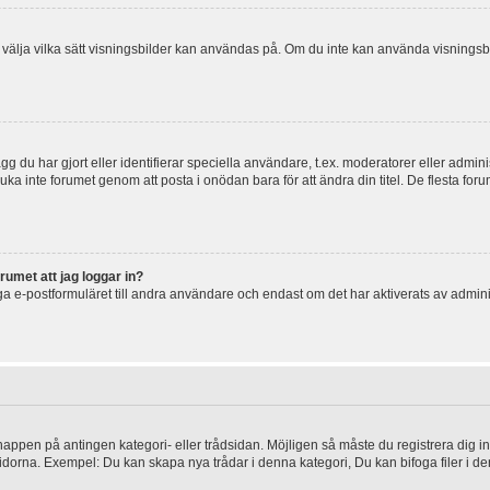
 och välja vilka sätt visningsbilder kan användas på. Om du inte kan använda visning
g du har gjort eller identifierar speciella användare, t.ex. moderatorer eller admin
uka inte forumet genom att posta i onödan bara för att ändra din titel. De flesta foru
rumet att jag loggar in?
a e-postformuläret till andra användare och endast om det har aktiverats av admini
knappen på antingen kategori- eller trådsidan. Möjligen så måste du registrera dig i
idorna. Exempel: Du kan skapa nya trådar i denna kategori, Du kan bifoga filer i de