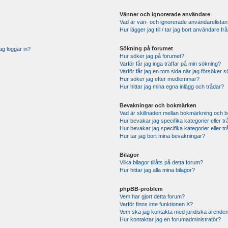
Vänner och ignorerade användare
Vad är vän- och ignorerade användarelistan
Hur lägger jag till / tar jag bort användare 
Sökning på forumet
ag loggar in?
Hur söker jag på forumet?
Varför får jag inga träffar på min sökning?
Varför får jag en tom sida när jag försöker 
Hur söker jag efter medlemmar?
Hur hittar jag mina egna inlägg och trådar?
Bevakningar och bokmärken
Vad är skillnaden mellan bokmärkning och 
Hur bevakar jag specifika kategorier eller t
Hur bevakar jag specifika kategorier eller t
Hur tar jag bort mina bevakningar?
Bilagor
Vilka bilagor tillåts på detta forum?
Hur hittar jag alla mina bilagor?
phpBB-problem
Vem har gjort detta forum?
Varför finns inte funktionen X?
Vem ska jag kontakta med juridiska ärende
Hur kontaktar jag en forumadministratör?