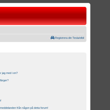
Registrera din Tesla/elbil
r jag med i en?
 färger?
n!
ostmeddelanden från någon på detta forum!