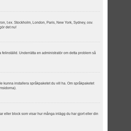
idszon, t.ex. Stockholm, London, Paris, New York, Sydney, osv.
gör det nu!
ka felinställd. Underrätta en administratör om detta problem så
kulle kunna installera språkpaketet du vill ha. Om språkpaketet
umsidorna).
kar eller block som visar hur många inlägg du har gjort eller din