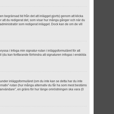
n begränsad tid från det att inlägget gjorts) genom att klicka
ter att du redigerat det, som visar hur många gånger och när du
r administratör som redigerat inlägget. Dock kan de om de vill
kryssa i Infoga min signatur-rutan i inläggsformuläret för att
ofil (du kan fortfarande förhindra att signaturen infogas i enskilda
n under inläggsformuläret (om du inte kan se detta har du inte
ternativ”-rutan (hur många alternativ du får ha som mest bestäms
r användare”, en gräns för hur länge omröstningen ska vara (0