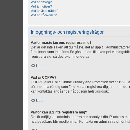
Vad är anslag?
Vad är notiser?
Vad är låsta trådar?
Vad är trådikoner?
Inloggnings- och registreringsfrågor
Varför måste jag ens registrera mig?
Det är det inte säkert att du måste, det är upp till administratör
funktioner som inte finns för gäster som till exempel visnings
registrera sig, så det rekommenderas.
Upp
Vad är COPPA?
COPPA, eller Child Online Privacy and Protection Act of 1998, är
på om detta rör dig som försöker att registrera dig, eller om det
kan kontaktas angående något som helst juridiskt.
Upp
Varför kan jag inte registrera mig?
Det är möjligt att administratören har bannlyst din IP-adress el
nya besökare blir medlemmar. Kontakta en administratör för hjä