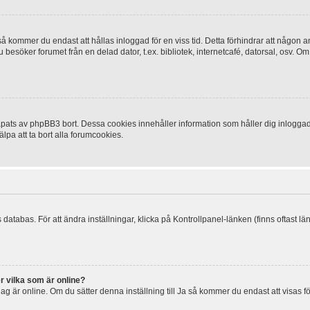
 kommer du endast att hållas inloggad för en viss tid. Detta förhindrar att någon ann
esöker forumet från en delad dator, t.ex. bibliotek, internetcafé, datorsal, osv. O
ats av phpBB3 bort. Dessa cookies innehåller information som håller dig inloggad på
lpa att ta bort alla forumcookies.
 databas. För att ändra inställningar, klicka på Kontrollpanel-länken (finns oftast lä
r vilka som är online?
tt jag är online. Om du sätter denna inställning till Ja så kommer du endast att visas 