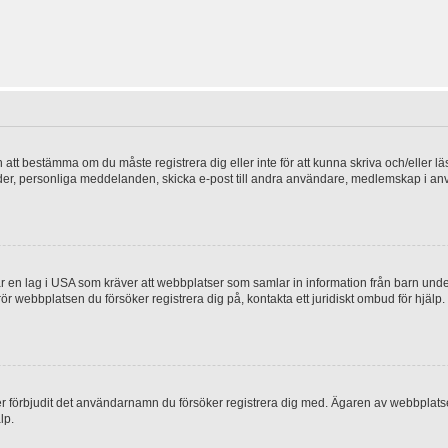
en att bestämma om du måste registrera dig eller inte för att kunna skriva och/eller lä
bilder, personliga meddelanden, skicka e-post till andra användare, medlemskap i a
 en lag i USA som kräver att webbplatser som samlar in information från barn under 1
 rör webbplatsen du försöker registrera dig på, kontakta ett juridiskt ombud för hjäl
ler förbjudit det användarnamn du försöker registrera dig med. Ägaren av webbplatsen
lp.