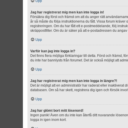
Upp
Jag har registrerat mig men kan inte logga in!
Försäkra dig först och främst om att du anger rätt användarna
år så måste du följa instruktionerna du fått. Vissa forum kräver
registreringen. Om du har fått ett e-postmeddelande, följ instr
skräppostfilter. Om du är säker på att e-postadressen du angav v
Upp
Varför kan jag inte logga in?
Det finns flera möjliga förklaringar till detta. Först och främst
du inte har bannlysts från forumet. Det är också möjligt att admi
Upp
Jag har registrerat mig men kan inte logga in längre?!
Det är möjligt att en administratör har raderat eller inaktiver
databasen. Om så har skett, registrera dig igen och försök invo
Upp
Jag har glömt bort mitt lösenord!
Ingen panik! Även om du inte kan återfå ditt nuvarande lösenord
logga in igen inom kort.