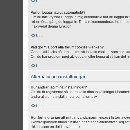
Upp
Varför loggas jag ut automatiskt?
Om du inte kryssar i Logga in mig automatiskt när du loggar in så
rutan nästa gång du loggar in. Detta rekommenderas inte om du b
inaktiverat denna funktion.
Upp
Vad gör “Ta bort alla forumcookies”-länken?
Genom att klicka på den länken så tas alla cookies som har skap
Om du har problem med att logga in eller logga ut så kan det hjä
Upp
Alternativ och inställningar
Hur ändrar jag mina inställningar?
Om du är registrerad så sparas alla dina inställningar i forumets
ändra alla dina inställningar och alternativ.
Upp
Hur förhindrar jag att mitt användarnamn visas i listorna öve
I kontrollpanelen under “Inställningar” finns alternativet Dölj a
räknas som en dold användare.