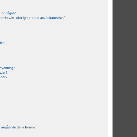
 för något?
från min vän- eller ignorerade användareslista?
söka!?
bevakning?
rådar?
rådar?
n angående detta forum?