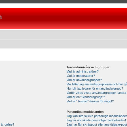
n
Användarnivåer och grupper
Vad är administratörer?
Vad är moderatorer?
Vad är användargrupper?
Var hittar jag användargrupperna och hur gå
Hur blir jag ledare för en användargrupp?
Varför visas vissa användargrupper i andra
Vad är en “Standardgrupp”?
Vad är “Teamet”-länken för något?
Personliga meddelanden
Jag kan inte skicka personliga meddelande
Jag får oönskade personliga meddelanden!
 är online?
Jag har fått skräppost eller anstötliga e-p