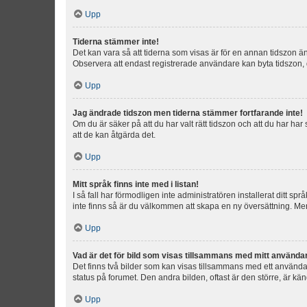
Upp
Tiderna stämmer inte!
Det kan vara så att tiderna som visas är för en annan tidszon än d
Observera att endast registrerade användare kan byta tidszon, de
Upp
Jag ändrade tidszon men tiderna stämmer fortfarande inte!
Om du är säker på att du har valt rätt tidszon och att du har har
att de kan åtgärda det.
Upp
Mitt språk finns inte med i listan!
I så fall har förmodligen inte administratören installerat ditt sp
inte finns så är du välkommen att skapa en ny översättning. M
Upp
Vad är det för bild som visas tillsammans med mitt använd
Det finns två bilder som kan visas tillsammans med ett användarna
status på forumet. Den andra bilden, oftast är den större, är kä
Upp