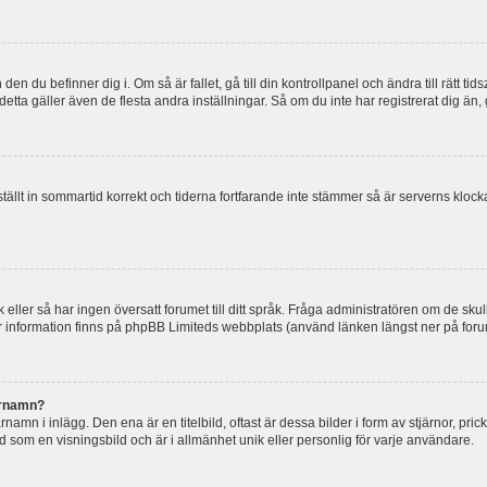
en du befinner dig i. Om så är fallet, gå till din kontrollpanel och ändra till rätt t
tta gäller även de flesta andra inställningar. Så om du inte har registrerat dig än, 
 ställt in sommartid korrekt och tiderna fortfarande inte stämmer så är serverns kloc
råk eller så har ingen översatt forumet till ditt språk. Fråga administratören om de s
er information finns på phpBB Limiteds webbplats (använd länken längst ner på for
arnamn?
mn i inlägg. Den ena är en titelbild, oftast är dessa bilder i form av stjärnor, pric
nd som en visningsbild och är i allmänhet unik eller personlig för varje användare.