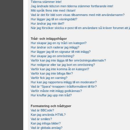
Tiderna stämmer inte!
Jag ändrade tidszon men tiderna stämmer fortfarande inte!
Mitt språk finns inte med i listan!
Vad är det för bild som visas tillsammans med mitt användarnamn?
Hur lägger jag till en visningsbild?
Hur ändrar jag min titel?
När jag försöker skicka e-post till en användare så kräver forumet att j
Tråd- och inläggsfrågor
Hur skapar jag en ny tråd i en kategori?
Hur ändrar och raderar jag inlägg?
Hur lägger jag till en signatur till mitt inlägg?
Hur skapar jag en omröstning?
Varför kan jag inte lägga till fler omröstningsalternativ?
Hur redigerar eller tar jag bort en omröstning?
Varför kan jag inte komma åt en kategori?
Varför kan jag inte bifoga filer?
Varför fick jag en varning?
Hur kan jag rapportera inlägg till en moderator?
Vad är “Spara”-knappen i trådformuläret till för?
Varför måste mitt inlägg godkännas?
Hur knuffar jag upp min tråd?
Formatering och trådtyper
Vad är BBCode?
Kan jag använda HTML?
Vad är smilies?
Kan jag infoga bilder?
Vad är globala anslag?