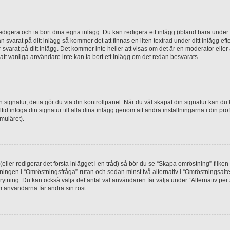
digera och ta bort dina egna inlägg. Du kan redigera ett inlägg (ibland bara under e
svarat på ditt inlägg så kommer det att finnas en liten textrad under ditt inlägg ef
 svarat på ditt inlägg. Det kommer inte heller att visas om det är en moderator elle
t vanliga användare inte kan ta bort ett inlägg om det redan besvarats.
 en signatur, detta gör du via din kontrollpanel. När du väl skapat din signatur kan du 
alltid infoga din signatur till alla dina inlägg genom att ändra inställningarna i din pr
muläret).
(eller redigerar det första inlägget i en tråd) så bör du se “Skapa omröstning”-flike
tningen i “Omröstningsfråga”-rutan och sedan minst två alternativ i “Omröstningsal
rytning. Du kan också välja det antal val användaren får välja under “Alternativ pe
om användarna får ändra sin röst.