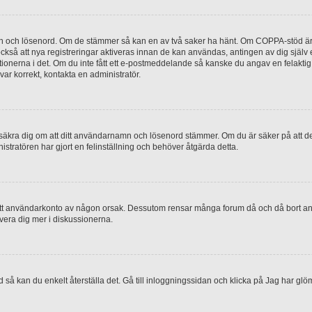
mn och lösenord. Om de stämmer så kan en av två saker ha hänt. Om COPPA-stöd är 
 också att nya registreringar aktiveras innan de kan användas, antingen av dig själv
uktionerna i det. Om du inte fått ett e-postmeddelande så kanske du angav en felakti
ar korrekt, kontakta en administratör.
, försäkra dig om att ditt användarnamn och lösenord stämmer. Om du är säker på att d
nistratören har gjort en felinställning och behöver åtgärda detta.
at ditt användarkonto av någon orsak. Dessutom rensar många forum då och då bort a
lvera dig mer i diskussionerna.
 så kan du enkelt återställa det. Gå till inloggningssidan och klicka på Jag har glö