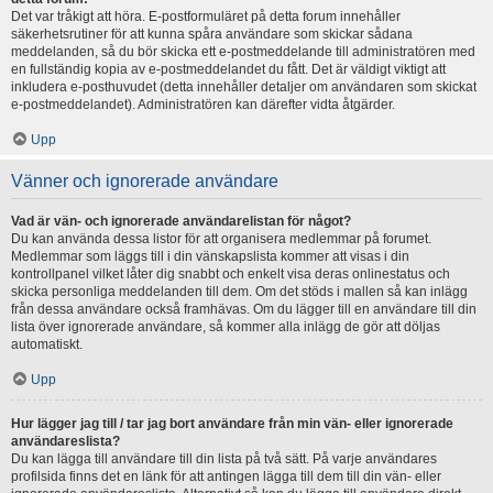
Det var tråkigt att höra. E-postformuläret på detta forum innehåller
säkerhetsrutiner för att kunna spåra användare som skickar sådana
meddelanden, så du bör skicka ett e-postmeddelande till administratören med
en fullständig kopia av e-postmeddelandet du fått. Det är väldigt viktigt att
inkludera e-posthuvudet (detta innehåller detaljer om användaren som skickat
e-postmeddelandet). Administratören kan därefter vidta åtgärder.
Upp
Vänner och ignorerade användare
Vad är vän- och ignorerade användarelistan för något?
Du kan använda dessa listor för att organisera medlemmar på forumet.
Medlemmar som läggs till i din vänskapslista kommer att visas i din
kontrollpanel vilket låter dig snabbt och enkelt visa deras onlinestatus och
skicka personliga meddelanden till dem. Om det stöds i mallen så kan inlägg
från dessa användare också framhävas. Om du lägger till en användare till din
lista över ignorerade användare, så kommer alla inlägg de gör att döljas
automatiskt.
Upp
Hur lägger jag till / tar jag bort användare från min vän- eller ignorerade
användareslista?
Du kan lägga till användare till din lista på två sätt. På varje användares
profilsida finns det en länk för att antingen lägga till dem till din vän- eller