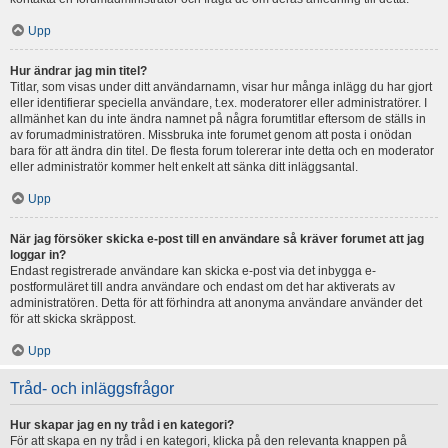
Upp
Hur ändrar jag min titel?
Titlar, som visas under ditt användarnamn, visar hur många inlägg du har gjort
eller identifierar speciella användare, t.ex. moderatorer eller administratörer. I
allmänhet kan du inte ändra namnet på några forumtitlar eftersom de ställs in
av forumadministratören. Missbruka inte forumet genom att posta i onödan
bara för att ändra din titel. De flesta forum tolererar inte detta och en moderator
eller administratör kommer helt enkelt att sänka ditt inläggsantal.
Upp
När jag försöker skicka e-post till en användare så kräver forumet att jag
loggar in?
Endast registrerade användare kan skicka e-post via det inbygga e-
postformuläret till andra användare och endast om det har aktiverats av
administratören. Detta för att förhindra att anonyma användare använder det
för att skicka skräppost.
Upp
Tråd- och inläggsfrågor
Hur skapar jag en ny tråd i en kategori?
För att skapa en ny tråd i en kategori, klicka på den relevanta knappen på