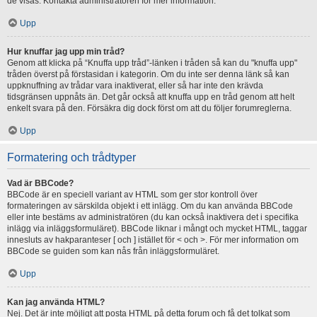
de visas. Kontakta administratören för mer information.
Upp
Hur knuffar jag upp min tråd?
Genom att klicka på “Knuffa upp tråd”-länken i tråden så kan du "knuffa upp"
tråden överst på förstasidan i kategorin. Om du inte ser denna länk så kan
uppknuffning av trådar vara inaktiverat, eller så har inte den krävda
tidsgränsen uppnåts än. Det går också att knuffa upp en tråd genom att helt
enkelt svara på den. Försäkra dig dock först om att du följer forumreglerna.
Upp
Formatering och trådtyper
Vad är BBCode?
BBCode är en speciell variant av HTML som ger stor kontroll över
formateringen av särskilda objekt i ett inlägg. Om du kan använda BBCode
eller inte bestäms av administratören (du kan också inaktivera det i specifika
inlägg via inläggsformuläret). BBCode liknar i mångt och mycket HTML, taggar
innesluts av hakparanteser [ och ] istället för < och >. För mer information om
BBCode se guiden som kan nås från inläggsformuläret.
Upp
Kan jag använda HTML?
Nej. Det är inte möjligt att posta HTML på detta forum och få det tolkat som