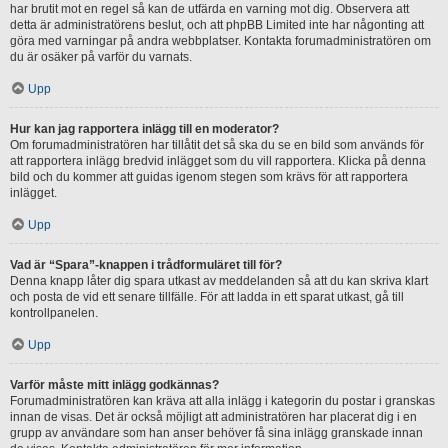
har brutit mot en regel så kan de utfärda en varning mot dig. Observera att
detta är administratörens beslut, och att phpBB Limited inte har någonting att
göra med varningar på andra webbplatser. Kontakta forumadministratören om
du är osäker på varför du varnats.
Upp
Hur kan jag rapportera inlägg till en moderator?
Om forumadministratören har tillåtit det så ska du se en bild som används för
att rapportera inlägg bredvid inlägget som du vill rapportera. Klicka på denna
bild och du kommer att guidas igenom stegen som krävs för att rapportera
inlägget.
Upp
Vad är “Spara”-knappen i trådformuläret till för?
Denna knapp låter dig spara utkast av meddelanden så att du kan skriva klart
och posta de vid ett senare tillfälle. För att ladda in ett sparat utkast, gå till
kontrollpanelen.
Upp
Varför måste mitt inlägg godkännas?
Forumadministratören kan kräva att alla inlägg i kategorin du postar i granskas
innan de visas. Det är också möjligt att administratören har placerat dig i en
grupp av användare som han anser behöver få sina inlägg granskade innan