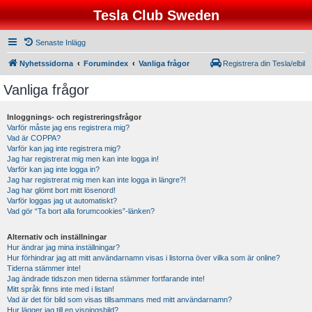
Tesla Club Sweden
Senaste Inlägg
Nyhetssidorna
Forumindex
Vanliga frågor
Registrera din Tesla/elbil
Vanliga frågor
Inloggnings- och registreringsfrågor
Varför måste jag ens registrera mig?
Vad är COPPA?
Varför kan jag inte registrera mig?
Jag har registrerat mig men kan inte logga in!
Varför kan jag inte logga in?
Jag har registrerat mig men kan inte logga in längre?!
Jag har glömt bort mitt lösenord!
Varför loggas jag ut automatiskt?
Vad gör “Ta bort alla forumcookies”-länken?
Alternativ och inställningar
Hur ändrar jag mina inställningar?
Hur förhindrar jag att mitt användarnamn visas i listorna över vilka som är online?
Tiderna stämmer inte!
Jag ändrade tidszon men tiderna stämmer fortfarande inte!
Mitt språk finns inte med i listan!
Vad är det för bild som visas tillsammans med mitt användarnamn?
Hur lägger jag till en visningsbild?