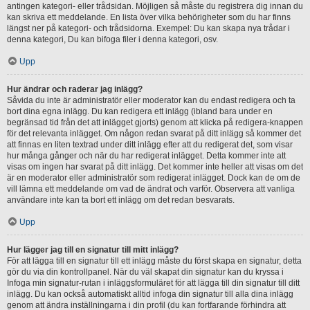
antingen kategori- eller trådsidan. Möjligen så måste du registrera dig innan du
kan skriva ett meddelande. En lista över vilka behörigheter som du har finns
längst ner på kategori- och trådsidorna. Exempel: Du kan skapa nya trådar i
denna kategori, Du kan bifoga filer i denna kategori, osv.
Upp
Hur ändrar och raderar jag inlägg?
Såvida du inte är administratör eller moderator kan du endast redigera och ta
bort dina egna inlägg. Du kan redigera ett inlägg (ibland bara under en
begränsad tid från det att inlägget gjorts) genom att klicka på redigera-knappen
för det relevanta inlägget. Om någon redan svarat på ditt inlägg så kommer det
att finnas en liten textrad under ditt inlägg efter att du redigerat det, som visar
hur många gånger och när du har redigerat inlägget. Detta kommer inte att
visas om ingen har svarat på ditt inlägg. Det kommer inte heller att visas om det
är en moderator eller administratör som redigerat inlägget. Dock kan de om de
vill lämna ett meddelande om vad de ändrat och varför. Observera att vanliga
användare inte kan ta bort ett inlägg om det redan besvarats.
Upp
Hur lägger jag till en signatur till mitt inlägg?
För att lägga till en signatur till ett inlägg måste du först skapa en signatur, detta
gör du via din kontrollpanel. När du väl skapat din signatur kan du kryssa i
Infoga min signatur-rutan i inläggsformuläret för att lägga till din signatur till ditt
inlägg. Du kan också automatiskt alltid infoga din signatur till alla dina inlägg
genom att ändra inställningarna i din profil (du kan fortfarande förhindra att