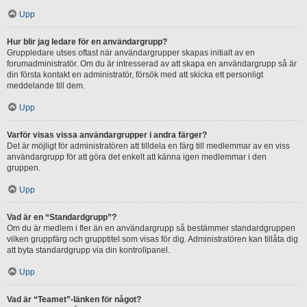
Upp
Hur blir jag ledare för en användargrupp?
Gruppledare utses oftast när användargrupper skapas initialt av en
forumadministratör. Om du är intresserad av att skapa en användargrupp så är
din första kontakt en administratör, försök med att skicka ett personligt
meddelande till dem.
Upp
Varför visas vissa användargrupper i andra färger?
Det är möjligt för administratören att tilldela en färg till medlemmar av en viss
användargrupp för att göra det enkelt att känna igen medlemmar i den
gruppen.
Upp
Vad är en “Standardgrupp”?
Om du är medlem i fler än en användargrupp så bestämmer standardgruppen
vilken gruppfärg och grupptitel som visas för dig. Administratören kan tillåta dig
att byta standardgrupp via din kontrollpanel.
Upp
Vad är “Teamet”-länken för något?