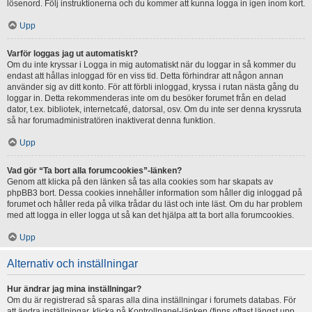
lösenord. Följ instruktionerna och du kommer att kunna logga in igen inom kort.
Upp
Varför loggas jag ut automatiskt?
Om du inte kryssar i Logga in mig automatiskt när du loggar in så kommer du
endast att hållas inloggad för en viss tid. Detta förhindrar att någon annan
använder sig av ditt konto. För att förbli inloggad, kryssa i rutan nästa gång du
loggar in. Detta rekommenderas inte om du besöker forumet från en delad
dator, t.ex. bibliotek, internetcafé, datorsal, osv. Om du inte ser denna kryssruta
så har forumadministratören inaktiverat denna funktion.
Upp
Vad gör “Ta bort alla forumcookies”-länken?
Genom att klicka på den länken så tas alla cookies som har skapats av
phpBB3 bort. Dessa cookies innehåller information som håller dig inloggad på
forumet och håller reda på vilka trådar du läst och inte läst. Om du har problem
med att logga in eller logga ut så kan det hjälpa att ta bort alla forumcookies.
Upp
Alternativ och inställningar
Hur ändrar jag mina inställningar?
Om du är registrerad så sparas alla dina inställningar i forumets databas. För
att ändra inställningar, klicka på Kontrollpanel-länken (finns oftast längst upp