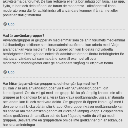
aktiviteterna på forumet. De kan redigera eller ta bort inlägg och låsa, låsa upp,
flytta, ta bort och dela trådar i de forum de modererar. I allmänhet så finns
moderatorerna där för att förhindra att användare kommer ifrån ämnet eller
postar anstötligt material.
Upp
Vad är användargrupper?
Användargrupper är grupper av medlemmar som delar in forumets medlemmar
i lätthanterliga sektioner som forumadministratörerna kan arbeta med. Varje
användar kan vara medlem i flera grupper och kan tilldelas individuella
behörigheter. Detta gör det enkelt för administratörer att ändra behörigheter för
många användare på samma gång, som till exempel att byta
moderationsbehörigheter eller ge användare tillgång till ett privat forum.
Upp
Var hittar jag användargrupperna och hur går jag med i en?
Du kan visa alla användargrupper via fliken “Användargrupper” i din
kontrollpanel. Om du vill gå med i en grupp, klicka på lämplig knapp. Inte alla
grupper är tillgängliga för alla, vissa kan kräva godkännande, vissa är stängda
och andra kan till och med vara dolda. Om gruppen är öppen kan du gå med i
den genom att klicka på lämplig knapp. Om gruppen kräver godkännande kan
du ansöka om medlemskap genom att klicka på lämplig knapp. Gruppledaren
måste godkänna din ansökan och de kan fråga dig varför du vill gå med i
gruppen. Besvära inte en gruppledare om de inte godkänner din ansökan, de
har sina anledningar.