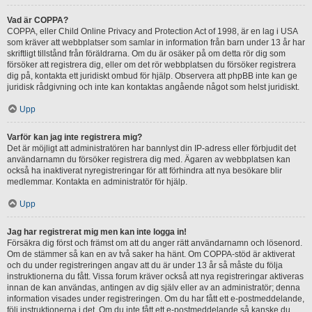
Vad är COPPA?
COPPA, eller Child Online Privacy and Protection Act of 1998, är en lag i USA
som kräver att webbplatser som samlar in information från barn under 13 år har
skriftligt tillstånd från föräldrarna. Om du är osäker på om detta rör dig som
försöker att registrera dig, eller om det rör webbplatsen du försöker registrera
dig på, kontakta ett juridiskt ombud för hjälp. Observera att phpBB inte kan ge
juridisk rådgivning och inte kan kontaktas angående något som helst juridiskt.
Upp
Varför kan jag inte registrera mig?
Det är möjligt att administratören har bannlyst din IP-adress eller förbjudit det
användarnamn du försöker registrera dig med. Ägaren av webbplatsen kan
också ha inaktiverat nyregistreringar för att förhindra att nya besökare blir
medlemmar. Kontakta en administratör för hjälp.
Upp
Jag har registrerat mig men kan inte logga in!
Försäkra dig först och främst om att du anger rätt användarnamn och lösenord.
Om de stämmer så kan en av två saker ha hänt. Om COPPA-stöd är aktiverat
och du under registreringen angav att du är under 13 år så måste du följa
instruktionerna du fått. Vissa forum kräver också att nya registreringar aktiveras
innan de kan användas, antingen av dig själv eller av an administratör; denna
information visades under registreringen. Om du har fått ett e-postmeddelande,
följ instruktionerna i det. Om du inte fått ett e-postmeddelande så kanske du