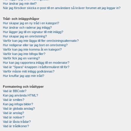
Hur ändrar jag min titel?
När jag försöker skicka e-post till en användare så kräver forumet att jag loggar in?
Tråd- och inläggsfrågor
Hur skapar jag en ny tråd i en kategori?
Hur ändrar och raderar jag inlägg?
Hur lägger jag till en signatur till mitt inlägg?
Hur skapar jag en omröstning?
Varför kan jag inte lägga till fler omröstningsalternativ?
Hur redigerar eller tar jag bort en omröstning?
Varför kan jag inte komma åt en kategori?
Varför kan jag inte bifoga filer?
Varför fick jag en varning?
Hur kan jag rapportera inlägg till en moderator?
Vad är “Spara”-knappen i trådformuläret till för?
Varför måste mitt inlägg godkännas?
Hur knuffar jag upp min tråd?
Formatering och trådtyper
Vad är BBCode?
Kan jag använda HTML?
Vad är smilies?
Kan jag infoga bilder?
Vad är globala anslag?
Vad är anslag?
Vad är notiser?
Vad är låsta trådar?
Vad är trådikoner?