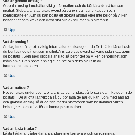
Vad är globala anslag?
Globala anslag innehåller viktig information och du bör läsa de så fort som
möjligt. Globala anslag visas överst på varje sida i varje kategori och i
kontrollpanelen. Om du kan posta ett globalt anslag eller inte beror på vilken
behörighet som krävs och detta ställs in av forumadministratören.
Upp
Vad är anslag?
Anslag innehåller ofta viktig information om kategorin du för tillfället läser i och
du bör läsa de så fort som möjligt. Anslag visas överst på varje sida i kategorin
de postats i. Som med globala anslag så beror det på vilken behörighet som
krävs om du kan posta anslag eller inte och detta ställs in av
forumadministratören.
Upp
Vad är notiser?
Notiser visas under eventuella anslag och endast på första sidan i kategorin de
postats i. De är ofta rätt viktiga så du bör läsa de när du kan. Som med anslag
och globala anslag så är det forumadministratören som bestämmer vilken
behörighet som krävs för att kunna posta notiser.
Upp
Vad är låsta trådar?
Låsta trådar är trådar där användare inte kan svara och omröstningar