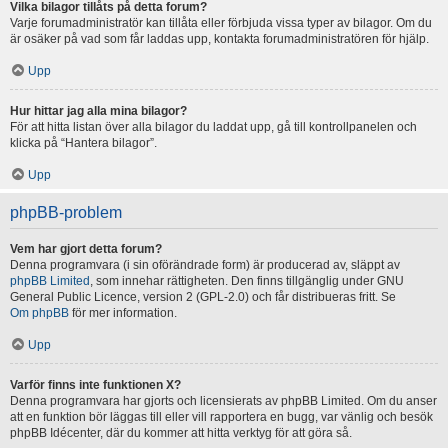
Vilka bilagor tillåts på detta forum?
Varje forumadministratör kan tillåta eller förbjuda vissa typer av bilagor. Om du
är osäker på vad som får laddas upp, kontakta forumadministratören för hjälp.
Upp
Hur hittar jag alla mina bilagor?
För att hitta listan över alla bilagor du laddat upp, gå till kontrollpanelen och
klicka på “Hantera bilagor”.
Upp
phpBB-problem
Vem har gjort detta forum?
Denna programvara (i sin oförändrade form) är producerad av, släppt av
phpBB Limited
, som innehar rättigheten. Den finns tillgänglig under GNU
General Public Licence, version 2 (GPL-2.0) och får distribueras fritt. Se
Om phpBB
för mer information.
Upp
Varför finns inte funktionen X?
Denna programvara har gjorts och licensierats av phpBB Limited. Om du anser
att en funktion bör läggas till eller vill rapportera en bugg, var vänlig och besök
phpBB Idécenter, där du kommer att hitta verktyg för att göra så.