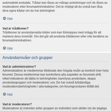
automatiskt avslutats. Trådar kan låsas av många anledningar och de låses av
moderatorer eller forumadministratörer. Det är möjligt att du också kan låsa
dina egna trådar om du har behörighet.
Upp
Vad är trådikoner?
Trådikoner är användarvalda bilder som kan förknippas med inlägg för att
markera dess innehåll. Om det går att använda trådikoner eller inte bestäms av
forumadministratören.
Upp
Användarnivåer och grupper
Vad är administratörer?
Administratörer är medlemmar tilldelade den högsta nivån av kontroll över hela
forumet. Dessa medlemmar kan kontrollera alla aspekter av forumets drift,
vilket inkluderar att ställa in behörigheter, bannlysa användare, skapa
användargrupper och moderatorer, osv. De har också fullständiga
moderationsbehörigheter i alla kategorier, om forumgrundaren tillåtit det.
Upp
Vad är moderatorer?
Moderatorer är individer (eller grupper av individer) som sköter om de dagliga