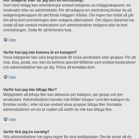
Hur redigerar eller tar jag bort en omröstning?
Som med inlägg kan omröstningar endast redigeras av inläggsskaparen, en
moderator eller en administratör. För att redigera en omröstning klickar du på
redigeringsknappen för det första inlägget i tråden. Om ingen har röstat så går
det att ta bort omröstningen eller redigera alternativen. Om någon däremot har
röstat så kan endast moderatorer och administratörer redigera eller ta bort
omröstningen. Detta för att förhindra fusk.
Upp
Varför kan jag inte komma åt en kategori?
Vissa kategorier kan vara begränsade till vissa användare eller grupper. För att
visa, läsa, posta, osv. kan du behöva speciell tillåtelse som endast moderatorer
och administratörer kan ge dig. Pröva att kontakta dem.
Upp
Varför kan jag inte bifoga filer?
Möjligheten att bifoga filer kan aktiveras per kategori, per grupp och per
användare. Administratören kanske inte tillåter bilagor i just den kategori du
försöker posta i, eller så kan endast vissa grupper bifoga filer. Kontakta
administratören om du är osäker på varför du inte kan bifoga filer.
Upp
Varför fick jag en varning?
Alla administratörer har egna regler för sina webbplatser. Om de anser att du