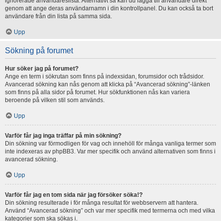
ignorerade användareslista. Alternativt så kan du lägga till användare direkt
genom att ange deras användarnamn i din kontrollpanel. Du kan också ta bort
användare från din lista på samma sida.
Upp
Sökning på forumet
Hur söker jag på forumet?
Ange en term i sökrutan som finns på indexsidan, forumsidor och trådsidor.
Avancerad sökning kan nås genom att klicka på “Avancerad sökning”-länken
som finns på alla sidor på forumet. Hur sökfunktionen nås kan variera
beroende på vilken stil som används.
Upp
Varför får jag inga träffar på min sökning?
Din sökning var förmodligen för vag och innehöll för många vanliga termer som
inte indexeras av phpBB3. Var mer specifik och använd alternativen som finns i
avancerad sökning.
Upp
Varför får jag en tom sida när jag försöker söka!?
Din sökning resulterade i för många resultat för webbservern att hantera.
Använd “Avancerad sökning” och var mer specifik med termerna och med vilka
kategorier som ska sökas i.