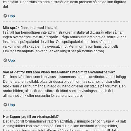
felinställd. Underrätta en administratör om detta problem så att de kan åtgärda
det.
Upp
Mitt språk finns inte med i listan!
I så fall har förmodligen inte administratören installerat ditt språk eller så har
ingen översatt forumet till ditt språk. Fråga administratören om de skulle kunna
installera språkpaketet du vill ha. Om språkpaketet inte finns så är du
välkommen att skapa en ny översättning. Mer information finns på phpBB
Limiteds webbplats (använd länken längst ner på forumsidorna).
Upp
Vad är det för bild som visas tillsammans med mitt användarnamn?
Det finns två bilder som kan visas tillsammans med ett användarnamn i inlägg.
Den ena är en titelbild, oftast är dessa bilder i form av stjärnor, prickar eller
block som visar hur många inlägg du har gjort eller din status på forumet. Den
andra bilden, oftast är den större, är känd som en visningsbild och är i
allmänhet unik eller personlig för varje användare.
Upp
Hur lägger jag till en visningsbild?
Det är upp till forumadministratören att tillåta visningsbilder och välja vilka sätt
visningsbilder kan användas på. Om du inte kan använda visningsbilder,
kontakta en forumadministratör och fråga de om deras anledning till detta.