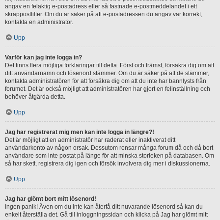
angav en felaktig e-postadress eller så fastnade e-postmeddelandet i ett
skräppostfilter. Om du är säker på att e-postadressen du angav var korrekt,
kontakta en administratör.
Upp
Varför kan jag inte logga in?
Det finns flera möjliga förklaringar till detta. Först och främst, försäkra dig om att
ditt användarnamn och lösenord stämmer. Om du är säker på att de stämmer,
kontakta administratören för att försäkra dig om att du inte har bannlysts från
forumet. Det är också möjligt att administratören har gjort en felinställning och
behöver åtgärda detta.
Upp
Jag har registrerat mig men kan inte logga in längre?!
Det är möjligt att en administratör har raderat eller inaktiverat ditt
användarkonto av någon orsak. Dessutom rensar många forum då och då bort
användare som inte postat på länge för att minska storleken på databasen. Om
så har skett, registrera dig igen och försök involvera dig mer i diskussionerna.
Upp
Jag har glömt bort mitt lösenord!
Ingen panik! Även om du inte kan återfå ditt nuvarande lösenord så kan du
enkelt återställa det. Gå till inloggningssidan och klicka på Jag har glömt mitt