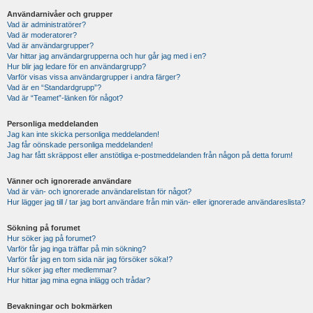
Användarnivåer och grupper
Vad är administratörer?
Vad är moderatorer?
Vad är användargrupper?
Var hittar jag användargrupperna och hur går jag med i en?
Hur blir jag ledare för en användargrupp?
Varför visas vissa användargrupper i andra färger?
Vad är en “Standardgrupp”?
Vad är “Teamet”-länken för något?
Personliga meddelanden
Jag kan inte skicka personliga meddelanden!
Jag får oönskade personliga meddelanden!
Jag har fått skräppost eller anstötliga e-postmeddelanden från någon på detta forum!
Vänner och ignorerade användare
Vad är vän- och ignorerade användarelistan för något?
Hur lägger jag till / tar jag bort användare från min vän- eller ignorerade användareslista?
Sökning på forumet
Hur söker jag på forumet?
Varför får jag inga träffar på min sökning?
Varför får jag en tom sida när jag försöker söka!?
Hur söker jag efter medlemmar?
Hur hittar jag mina egna inlägg och trådar?
Bevakningar och bokmärken