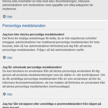
Denna sida innehåller en lista med alla i forumledningen, inklusive
administratörer och moderatorer med uppgifter om vilka kategorier de
modererar.
Upp
Personliga meddelanden
Jag kan inte skicka personliga meddelanden!
Det finns tre möjliga anledningar till detta; du är inte registrerad och/eller
inloggad, administratören har inaktiverat personliga meddelanden för hela
forumet, eller så har administratören förhindrat just dig från att skicka
personliga meddelanden. Fråga i så fall administratören varför.
Upp
Jag får oönskade personliga meddelanden!
Du kan blockera en användare från att skicka personliga användare till dig
genom att använda meddelanderegler som du ställer in i din kontrollpanel. Om
du får anstötliga personliga meddelanden från en viss användare så bör du
informera forumadministratören, de har makten att förhindra en användare från
att skicka personliga meddelanden överhuvudtaget.
Upp
Jag har fått skräppost eller anstötliga e-postmeddelanden från någon på
detta forum!