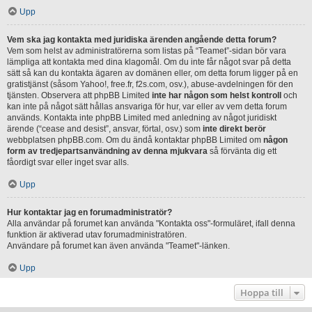
Upp
Vem ska jag kontakta med juridiska ärenden angående detta forum?
Vem som helst av administratörerna som listas på “Teamet”-sidan bör vara
lämpliga att kontakta med dina klagomål. Om du inte får något svar på detta
sätt så kan du kontakta ägaren av domänen eller, om detta forum ligger på en
gratistjänst (såsom Yahoo!, free.fr, f2s.com, osv.), abuse-avdelningen för den
tjänsten. Observera att phpBB Limited
inte har någon som helst kontroll
och
kan inte på något sätt hållas ansvariga för hur, var eller av vem detta forum
används. Kontakta inte phpBB Limited med anledning av något juridiskt
ärende (“cease and desist”, ansvar, förtal, osv.) som
inte direkt berör
webbplatsen phpBB.com. Om du ändå kontaktar phpBB Limited om
någon
form av tredjepartsanvändning av denna mjukvara
så förvänta dig ett
fåordigt svar eller inget svar alls.
Upp
Hur kontaktar jag en forumadministratör?
Alla användar på forumet kan använda "Kontakta oss"-formuläret, ifall denna
funktion är aktiverad utav forumadministratören.
Användare på forumet kan även använda "Teamet"-länken.
Upp
Hoppa till