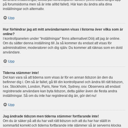
på forumsidorna men så är inte alltid fallet). Här kan du ändra alla dina
inställningar och alternativ.
Upp
Hur förhindrar jag att mitt användarnamn visas i listorna över vilka som är
online?
I kontrollpanelen under “Inställningar” finns alternativet Dölj att jag är online.
Om du sätter denna inställning till Ja så kommer du endast att visas för
administratörer, moderatorer och dig själv. Du kommer att räknas som en dold
användare.
Upp
Tiderna stämmer inte!
Det kan vara så att tiderna som visas är för en annan tidszon än den du
befinner dig i. Om så är fallet, gå till din kontrollpanel och ändra till rätt tidszon,
t.ex. Stockholm, London, Paris, New York, Sydney, osv. Observera att endast
registrerade användare kan byta tidszon, detta gäller även de flesta andra
inställningar. Så om du inte har registrerat dig än, gör det nu!
Upp
Jag ändrade tidszon men tiderna stämmer fortfarande inte!
Om du är säker på att du har valt rätt tidszon och att du har har ställt in
sommartid korrekt och tiderna fortfarande inte stämmer så är serverns klocka