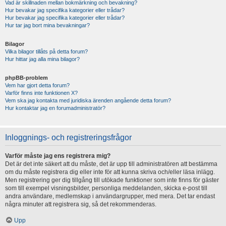
Vad är skillnaden mellan bokmärkning och bevakning?
Hur bevakar jag specifika kategorier eller trådar?
Hur bevakar jag specifika kategorier eller trådar?
Hur tar jag bort mina bevakningar?
Bilagor
Vilka bilagor tillåts på detta forum?
Hur hittar jag alla mina bilagor?
phpBB-problem
Vem har gjort detta forum?
Varför finns inte funktionen X?
Vem ska jag kontakta med juridiska ärenden angående detta forum?
Hur kontaktar jag en forumadministratör?
Inloggnings- och registreringsfrågor
Varför måste jag ens registrera mig?
Det är det inte säkert att du måste, det är upp till administratören att bestämma
om du måste registrera dig eller inte för att kunna skriva och/eller läsa inlägg.
Men registrering ger dig tillgång till utökade funktioner som inte finns för gäster
som till exempel visningsbilder, personliga meddelanden, skicka e-post till
andra användare, medlemskap i användargrupper, med mera. Det tar endast
några minuter att registrera sig, så det rekommenderas.
Upp