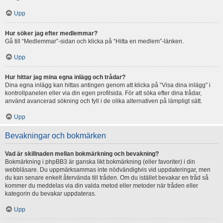
Upp
Hur söker jag efter medlemmar?
Gå till “Medlemmar”-sidan och klicka på “Hitta en medlem”-länken.
Upp
Hur hittar jag mina egna inlägg och trådar?
Dina egna inlägg kan hittas antingen genom att klicka på “Visa dina inlägg” i
kontrollpanelen eller via din egen profilsida. För att söka efter dina trådar,
använd avancerad sökning och fyll i de olika alternativen på lämpligt sätt.
Upp
Bevakningar och bokmärken
Vad är skillnaden mellan bokmärkning och bevakning?
Bokmärkning i phpBB3 är ganska likt bokmärkning (eller favoriter) i din
webbläsare. Du uppmärksammas inte nödvändigtvis vid uppdateringar, men
du kan senare enkelt återvända till tråden. Om du istället bevakar en tråd så
kommer du meddelas via din valda metod eller metoder när tråden eller
kategorin du bevakar uppdateras.
Upp