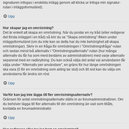
signaturen infogas i enskilda inlägg genom att klicka ur Infoga min signatur-
rutan i inläggsformuläret).
Upp
Hur skapar jag en omröstning?
Det är enkelt att skapa en omröstning. När du postar en ny tråd (eller redigerar
det första inlägget i en tråd) så bör du se “Skapa omröstning”-fliken under
inläggsformuläret (om du inte kan se detta har du inte behörighet att skapa
omröstningar). Skriv in en fråga för omröstningen i “Omröstningsfråga”-rutan
och sedan minst två alternativ i “Omröstningsalternativ”-rutan (hur många
alternativ du får ha som mest bestäms av administratören) med varje alternativ
separerat med en radbrytning. Du kan också välja det antal val användaren får
välja under “Alternativ per användare”, en gräns för hur länge omröstningen
ska vara (0 för en omröstning som aldrig tar slut) och till sist kan du välja om
användarna får ändra sin röst.
Upp
Varför kan jag inte lägga till fler omröstningsalternativ?
Gränsen för antal omröstningsalternativ ställs in av forumadministratören. Om
du behöver lägga till fler alternativ till din omröstning än vad som tillåts,
kontakta en forumadministratör.
Upp