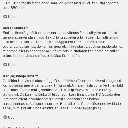
HTML. Den mesta formatering som kan göras med HTML kan istället göras
med BBCode.
Upp
Vad är smilies?
Smilies är små grafiska bilder som kan användas för att uttrycka en känsla
genom att använda en kod, t.ex. :) för glad, eller :( för ledsen. En fullständig
lista över alla smilies kan nås via inläggsformuläret. Försök att inte
överanvända smilies, de kan fort göra ett inlägg oläsbart och en moderator kan
ta bort de eller inlägget helt och hållet. Administratören kan också ha satt en
gräns för hur många smilies ett inlägg får innehålla.
Upp
Kan jag infoga bilder?
Ja, bilder kan visas i dina inlägg. Om administratören har aktiverat bilagor så
kan du ladda upp bilderna direkt till forumet. Annars måste du länka till en bild
som finns på en offentlig webbserver, t.ex. http://www.example.com/my-
picture.gif. Du kan inte länka till bilder som bara finns på din PC (såvida den
inte är en offentlig webbserver) eller till bilder som finns bakom
autentiseringsmekanismer, som t.ex. Hotmail eller Yahoo, lösenorsskyddade
sajter, m.m. För att infoga en bild, använd BBCode-taggen [img].
Upp