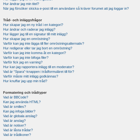
Hur ändrar jag min titel?
När jag försöker skicka e-post till en användare så kräver forumet att jag loggar in?
Tråd- och inläggsfrågor
Hur skapar jag en ny tråd i en kategori?
Hur ändrar och raderar jag inlägg?
Hur lägger jag till en signatur till mitt inlägg?
Hur skapar jag en omröstning?
Varför kan jag inte lägga till fler omröstningsalternativ?
Hur redigerar eller tar jag bort en omröstning?
Varför kan jag inte komma åt en kategori?
Varför kan jag inte bifoga filer?
Varför fick jag en varning?
Hur kan jag rapportera inlägg till en moderator?
Vad är “Spara”-knappen i trådformuläret till för?
Varför måste mitt inlägg godkännas?
Hur knuffar jag upp min tråd?
Formatering och trådtyper
Vad är BBCode?
Kan jag använda HTML?
Vad är smilies?
Kan jag infoga bilder?
Vad är globala anslag?
Vad är anslag?
Vad är notiser?
Vad är låsta trådar?
Vad är trådikoner?