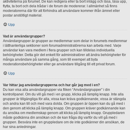
aktiviteterna på forumet. De kan redigera eller ta bort inlägg och låsa, låsa upp,
flytta, ta bort och dela trådar i de forum de modererar. I allmänhet så finns
moderatorerna där för att förhindra att användare kommer ifrån ämnet eller
postar anstötligt material.
Upp
Vad är användargrupper?
Användargrupper är grupper av medlemmar som delar in forumets medlemmar
i lätthanterliga sektioner som forumadministratörerna kan arbeta med. Varje
användar kan vara medlem i flera grupper och kan tilldelas individuella
behörigheter. Detta gör det enkelt för administratörer att ändra behörigheter för
många användare på samma gång, som till exempel att byta
moderationsbehörigheter eller ge användare tillgång till ett privat forum.
Upp
Var hittar jag användargrupperna och hur går jag med i en?
Du kan visa alla användargrupper via fliken “Användargrupper” i din
kontrollpanel. Om du vill gå med i en grupp, klicka på lämplig knapp. Inte alla
grupper är tillgängliga för alla, vissa kan kräva godkännande, vissa är stängda
och andra kan till och med vara dolda. Om gruppen är öppen kan du gå med i
den genom att klicka på lämplig knapp. Om gruppen kräver godkännande kan
du ansöka om medlemskap genom att klicka på lämplig knapp. Gruppledaren
måste godkänna din ansökan och de kan fråga dig varför du vill gå med i
gruppen. Besvära inte en gruppledare om de inte godkänner din ansökan, de
har sina anledningar.