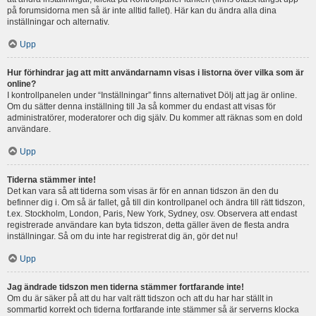
på forumsidorna men så är inte alltid fallet). Här kan du ändra alla dina
inställningar och alternativ.
Upp
Hur förhindrar jag att mitt användarnamn visas i listorna över vilka som är
online?
I kontrollpanelen under “Inställningar” finns alternativet Dölj att jag är online.
Om du sätter denna inställning till Ja så kommer du endast att visas för
administratörer, moderatorer och dig själv. Du kommer att räknas som en dold
användare.
Upp
Tiderna stämmer inte!
Det kan vara så att tiderna som visas är för en annan tidszon än den du
befinner dig i. Om så är fallet, gå till din kontrollpanel och ändra till rätt tidszon,
t.ex. Stockholm, London, Paris, New York, Sydney, osv. Observera att endast
registrerade användare kan byta tidszon, detta gäller även de flesta andra
inställningar. Så om du inte har registrerat dig än, gör det nu!
Upp
Jag ändrade tidszon men tiderna stämmer fortfarande inte!
Om du är säker på att du har valt rätt tidszon och att du har har ställt in
sommartid korrekt och tiderna fortfarande inte stämmer så är serverns klocka