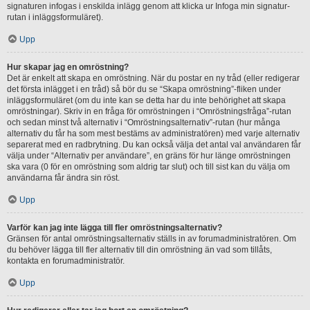
signaturen infogas i enskilda inlägg genom att klicka ur Infoga min signatur-
rutan i inläggsformuläret).
Upp
Hur skapar jag en omröstning?
Det är enkelt att skapa en omröstning. När du postar en ny tråd (eller redigerar
det första inlägget i en tråd) så bör du se “Skapa omröstning”-fliken under
inläggsformuläret (om du inte kan se detta har du inte behörighet att skapa
omröstningar). Skriv in en fråga för omröstningen i “Omröstningsfråga”-rutan
och sedan minst två alternativ i “Omröstningsalternativ”-rutan (hur många
alternativ du får ha som mest bestäms av administratören) med varje alternativ
separerat med en radbrytning. Du kan också välja det antal val användaren får
välja under “Alternativ per användare”, en gräns för hur länge omröstningen
ska vara (0 för en omröstning som aldrig tar slut) och till sist kan du välja om
användarna får ändra sin röst.
Upp
Varför kan jag inte lägga till fler omröstningsalternativ?
Gränsen för antal omröstningsalternativ ställs in av forumadministratören. Om
du behöver lägga till fler alternativ till din omröstning än vad som tillåts,
kontakta en forumadministratör.
Upp