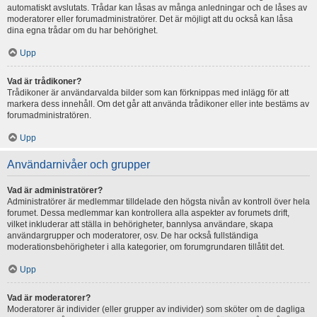
automatiskt avslutats. Trådar kan låsas av många anledningar och de låses av
moderatorer eller forumadministratörer. Det är möjligt att du också kan låsa
dina egna trådar om du har behörighet.
Upp
Vad är trådikoner?
Trådikoner är användarvalda bilder som kan förknippas med inlägg för att
markera dess innehåll. Om det går att använda trådikoner eller inte bestäms av
forumadministratören.
Upp
Användarnivåer och grupper
Vad är administratörer?
Administratörer är medlemmar tilldelade den högsta nivån av kontroll över hela
forumet. Dessa medlemmar kan kontrollera alla aspekter av forumets drift,
vilket inkluderar att ställa in behörigheter, bannlysa användare, skapa
användargrupper och moderatorer, osv. De har också fullständiga
moderationsbehörigheter i alla kategorier, om forumgrundaren tillåtit det.
Upp
Vad är moderatorer?
Moderatorer är individer (eller grupper av individer) som sköter om de dagliga