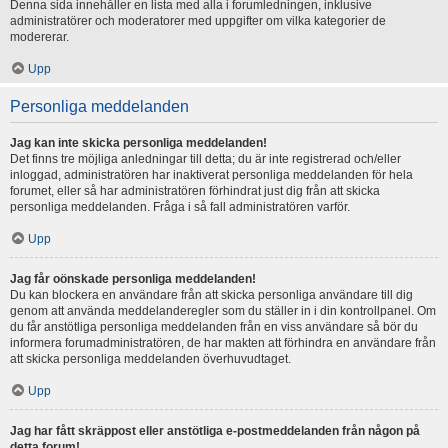
Denna sida innehåller en lista med alla i forumledningen, inklusive
administratörer och moderatorer med uppgifter om vilka kategorier de
modererar.
Upp
Personliga meddelanden
Jag kan inte skicka personliga meddelanden!
Det finns tre möjliga anledningar till detta; du är inte registrerad och/eller
inloggad, administratören har inaktiverat personliga meddelanden för hela
forumet, eller så har administratören förhindrat just dig från att skicka
personliga meddelanden. Fråga i så fall administratören varför.
Upp
Jag får oönskade personliga meddelanden!
Du kan blockera en användare från att skicka personliga användare till dig
genom att använda meddelanderegler som du ställer in i din kontrollpanel. Om
du får anstötliga personliga meddelanden från en viss användare så bör du
informera forumadministratören, de har makten att förhindra en användare från
att skicka personliga meddelanden överhuvudtaget.
Upp
Jag har fått skräppost eller anstötliga e-postmeddelanden från någon på
detta forum!