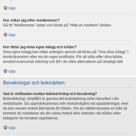
Upp
Hur söker jag efter medlemmar?
Gå till “Medlemmar”-sidan och klicka på “Hitta en medlem”-länken.
Upp
Hur hittar jag mina egna inlägg och trådar?
Dina egna inlägg kan hittas antingen genom att klicka på “Visa dina inlägg” i
kontrollpanelen eller via din egen profilsida. För att söka efter dina trådar,
använd avancerad sökning och fyll i de olika alternativen på lämpligt sätt.
Upp
Bevakningar och bokmärken
Vad är skillnaden mellan bokmärkning och bevakning?
Bokmärkning i phpBB3 är ganska likt bokmärkning (eller favoriter) i din
webbläsare. Du uppmärksammas inte nödvändigtvis vid uppdateringar, men
du kan senare enkelt återvända till tråden. Om du istället bevakar en tråd så
kommer du meddelas via din valda metod eller metoder när tråden eller
kategorin du bevakar uppdateras.
Upp