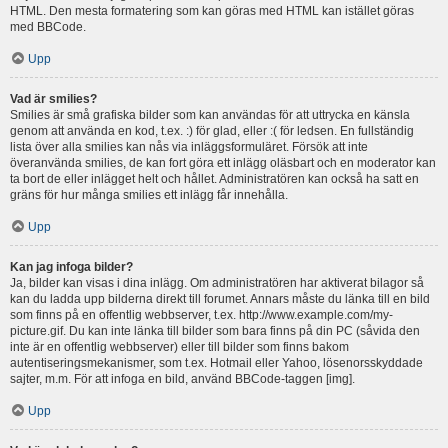
HTML. Den mesta formatering som kan göras med HTML kan istället göras
med BBCode.
Upp
Vad är smilies?
Smilies är små grafiska bilder som kan användas för att uttrycka en känsla
genom att använda en kod, t.ex. :) för glad, eller :( för ledsen. En fullständig
lista över alla smilies kan nås via inläggsformuläret. Försök att inte
överanvända smilies, de kan fort göra ett inlägg oläsbart och en moderator kan
ta bort de eller inlägget helt och hållet. Administratören kan också ha satt en
gräns för hur många smilies ett inlägg får innehålla.
Upp
Kan jag infoga bilder?
Ja, bilder kan visas i dina inlägg. Om administratören har aktiverat bilagor så
kan du ladda upp bilderna direkt till forumet. Annars måste du länka till en bild
som finns på en offentlig webbserver, t.ex. http://www.example.com/my-
picture.gif. Du kan inte länka till bilder som bara finns på din PC (såvida den
inte är en offentlig webbserver) eller till bilder som finns bakom
autentiseringsmekanismer, som t.ex. Hotmail eller Yahoo, lösenorsskyddade
sajter, m.m. För att infoga en bild, använd BBCode-taggen [img].
Upp