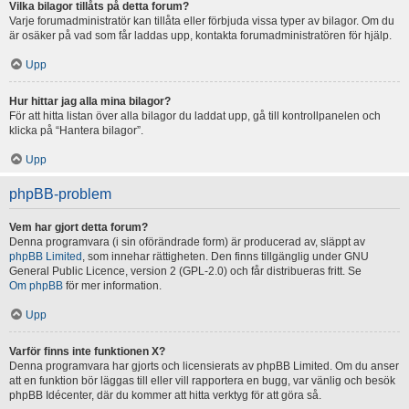
Vilka bilagor tillåts på detta forum?
Varje forumadministratör kan tillåta eller förbjuda vissa typer av bilagor. Om du
är osäker på vad som får laddas upp, kontakta forumadministratören för hjälp.
Upp
Hur hittar jag alla mina bilagor?
För att hitta listan över alla bilagor du laddat upp, gå till kontrollpanelen och
klicka på “Hantera bilagor”.
Upp
phpBB-problem
Vem har gjort detta forum?
Denna programvara (i sin oförändrade form) är producerad av, släppt av
phpBB Limited
, som innehar rättigheten. Den finns tillgänglig under GNU
General Public Licence, version 2 (GPL-2.0) och får distribueras fritt. Se
Om phpBB
för mer information.
Upp
Varför finns inte funktionen X?
Denna programvara har gjorts och licensierats av phpBB Limited. Om du anser
att en funktion bör läggas till eller vill rapportera en bugg, var vänlig och besök
phpBB Idécenter, där du kommer att hitta verktyg för att göra så.