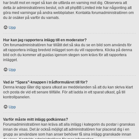
har brutit mot en regel så kan de utfärda en varning mot dig. Observera att
detta är administratörens beslut, och att phpBB Limited inte har någonting att
göra med varningar på andra webbplatser. Kontakta forumadministratören om
du är osäker på varför du varnats.
Upp
Hur kan jag rapportera inlägg till en moderator?
Om forumadministratören har tillåtit det så ska du se en bild som används för
att rapportera inlägg bredvid inlägget som du vill rapportera. Klicka på denna
bild och du kommer att guidas igenom stegen som krävs för att rapportera
inlägget.
Upp
Vad är “Spara”-knappen i trådformuläret till för?
Denna knapp låter dig spara utkast av meddelanden så att du kan skriva klart
och posta de vid ett senare tillfälle. För att ladda in ett sparat utkast, gå till
kontrollpanelen.
Upp
Varför måste mitt inlägg godkännas?
Forumadministratören kan kräva att alla inlägg i kategorin du postar i granskas
innan de visas. Det är också möjligt att administratören har placerat dig i en
grupp av användare som han anser behöver få sina inlägg granskade innan