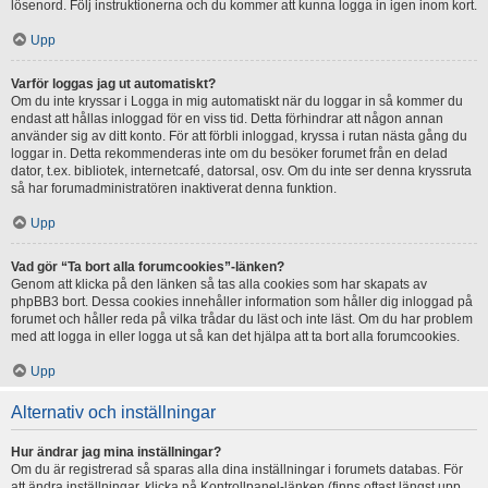
lösenord. Följ instruktionerna och du kommer att kunna logga in igen inom kort.
Upp
Varför loggas jag ut automatiskt?
Om du inte kryssar i Logga in mig automatiskt när du loggar in så kommer du
endast att hållas inloggad för en viss tid. Detta förhindrar att någon annan
använder sig av ditt konto. För att förbli inloggad, kryssa i rutan nästa gång du
loggar in. Detta rekommenderas inte om du besöker forumet från en delad
dator, t.ex. bibliotek, internetcafé, datorsal, osv. Om du inte ser denna kryssruta
så har forumadministratören inaktiverat denna funktion.
Upp
Vad gör “Ta bort alla forumcookies”-länken?
Genom att klicka på den länken så tas alla cookies som har skapats av
phpBB3 bort. Dessa cookies innehåller information som håller dig inloggad på
forumet och håller reda på vilka trådar du läst och inte läst. Om du har problem
med att logga in eller logga ut så kan det hjälpa att ta bort alla forumcookies.
Upp
Alternativ och inställningar
Hur ändrar jag mina inställningar?
Om du är registrerad så sparas alla dina inställningar i forumets databas. För
att ändra inställningar, klicka på Kontrollpanel-länken (finns oftast längst upp