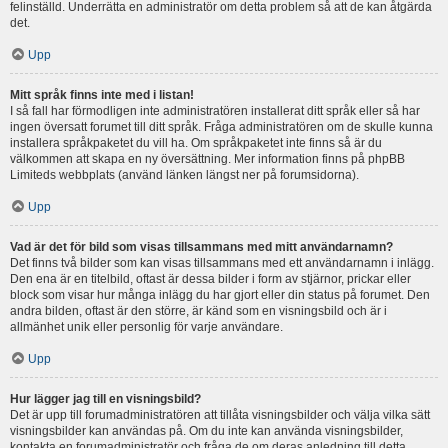
felinställd. Underrätta en administratör om detta problem så att de kan åtgärda
det.
Upp
Mitt språk finns inte med i listan!
I så fall har förmodligen inte administratören installerat ditt språk eller så har
ingen översatt forumet till ditt språk. Fråga administratören om de skulle kunna
installera språkpaketet du vill ha. Om språkpaketet inte finns så är du
välkommen att skapa en ny översättning. Mer information finns på phpBB
Limiteds webbplats (använd länken längst ner på forumsidorna).
Upp
Vad är det för bild som visas tillsammans med mitt användarnamn?
Det finns två bilder som kan visas tillsammans med ett användarnamn i inlägg.
Den ena är en titelbild, oftast är dessa bilder i form av stjärnor, prickar eller
block som visar hur många inlägg du har gjort eller din status på forumet. Den
andra bilden, oftast är den större, är känd som en visningsbild och är i
allmänhet unik eller personlig för varje användare.
Upp
Hur lägger jag till en visningsbild?
Det är upp till forumadministratören att tillåta visningsbilder och välja vilka sätt
visningsbilder kan användas på. Om du inte kan använda visningsbilder,
kontakta en forumadministratör och fråga de om deras anledning till detta.