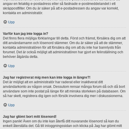
angav en felaktig e-postadress eller så fastnade e-postmeddelandet i ett
skräppostfilter. Om du är säker på att e-postadressen du angav var korrekt,
kontakta en administratör.
Upp
Varför kan jag inte logga in?
Det finns flera möjliga förklaringar till detta. Först och främst, försäkra dig om att
ditt användarnamn och lösenord stämmer. Om du är säker på att de stämmer,
kontakta administratören för att försäkra dig om att du inte har bannlysts från
forumet. Det är också möjligt att administratören har gjort en felinställning och
behöver åtgärda detta.
Upp
Jag har registrerat mig men kan inte logga in längre?!
Det är möjligt att en administratör har raderat eller inaktiverat ditt
användarkonto av någon orsak. Dessutom rensar många forum då och då bort
användare som inte postat på länge för att minska storleken på databasen. Om
så har skett, registrera dig igen och försök involvera dig mer i diskussionerna.
Upp
Jag har glömt bort mitt lösenord!
Ingen panik! Även om du inte kan återfå ditt nuvarande lösenord så kan du
enkelt återställa det. Gå till inloggningssidan och klicka på Jag har glömt mitt