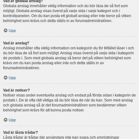
Vad är globala anslag?
Globala anslag innehåller viktig information och du bör läsa de så fort som
möjligt. Globala anslag visas överst på varje sida i varje kategori och i
kontrollpanelen. Om du kan posta ett globalt anslag eller inte beror på vilken
behörighet som krävs och detta ställs in av forumadministratören.
Upp
Vad är anslag?
Anslag innehåller ofta viktig information om kategorin du för tillfället läser i och
du bör läsa de så fort som möjligt. Anslag visas överst på varje sida i kategorin
de postats i. Som med globala anslag så beror det på vilken behörighet som
krävs om du kan posta anslag eller inte och detta ställs in av
forumadministratören.
Upp
Vad är notiser?
Notiser visas under eventuella anslag och endast på första sidan i kategorin de
postats i. De är ofta rätt viktiga så du bör läsa de när du kan. Som med anslag
och globala anslag så är det forumadministratören som bestämmer vilken
behörighet som krävs för att kunna posta notiser.
Upp
Vad är låsta trådar?
Låsta trådar är trådar där användare inte kan svara och omröstningar