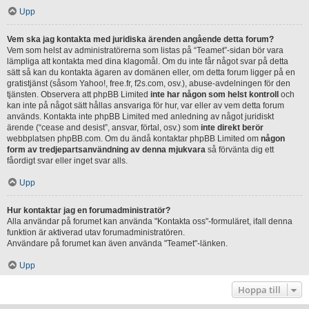
Upp
Vem ska jag kontakta med juridiska ärenden angående detta forum?
Vem som helst av administratörerna som listas på “Teamet”-sidan bör vara
lämpliga att kontakta med dina klagomål. Om du inte får något svar på detta
sätt så kan du kontakta ägaren av domänen eller, om detta forum ligger på en
gratistjänst (såsom Yahoo!, free.fr, f2s.com, osv.), abuse-avdelningen för den
tjänsten. Observera att phpBB Limited
inte har någon som helst kontroll
och
kan inte på något sätt hållas ansvariga för hur, var eller av vem detta forum
används. Kontakta inte phpBB Limited med anledning av något juridiskt
ärende (“cease and desist”, ansvar, förtal, osv.) som
inte direkt berör
webbplatsen phpBB.com. Om du ändå kontaktar phpBB Limited om
någon
form av tredjepartsanvändning av denna mjukvara
så förvänta dig ett
fåordigt svar eller inget svar alls.
Upp
Hur kontaktar jag en forumadministratör?
Alla användar på forumet kan använda "Kontakta oss"-formuläret, ifall denna
funktion är aktiverad utav forumadministratören.
Användare på forumet kan även använda "Teamet"-länken.
Upp
Hoppa till