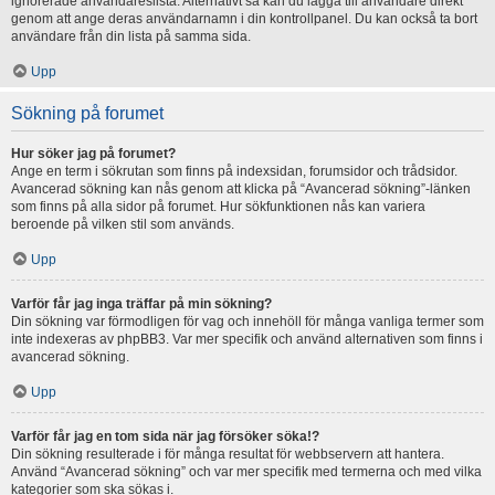
ignorerade användareslista. Alternativt så kan du lägga till användare direkt
genom att ange deras användarnamn i din kontrollpanel. Du kan också ta bort
användare från din lista på samma sida.
Upp
Sökning på forumet
Hur söker jag på forumet?
Ange en term i sökrutan som finns på indexsidan, forumsidor och trådsidor.
Avancerad sökning kan nås genom att klicka på “Avancerad sökning”-länken
som finns på alla sidor på forumet. Hur sökfunktionen nås kan variera
beroende på vilken stil som används.
Upp
Varför får jag inga träffar på min sökning?
Din sökning var förmodligen för vag och innehöll för många vanliga termer som
inte indexeras av phpBB3. Var mer specifik och använd alternativen som finns i
avancerad sökning.
Upp
Varför får jag en tom sida när jag försöker söka!?
Din sökning resulterade i för många resultat för webbservern att hantera.
Använd “Avancerad sökning” och var mer specifik med termerna och med vilka
kategorier som ska sökas i.