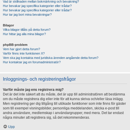
Vad är skillnaden mellan bokmärkning och bevakning?
Hur bevakar jag specifika kategorier eller trådar?
Hur bevakar jag specifika kategorier eller trådar?
Hur tar jag bort mina bevakningar?
Bilagor
Vilka bilagor tillåts på detta forum?
Hur hittar jag alla mina bilagor?
phpBB-problem
Vem har gjort detta forum?
Varför finns inte funktionen X?
Vem ska jag kontakta med juridiska ärenden angående detta forum?
Hur kontaktar jag en forumadministratör?
Inloggnings- och registreringsfrågor
Varför måste jag ens registrera mig?
Det är det inte säkert att du måste, det är upp till administratören att bestämma
om du måste registrera dig eller inte för att kunna skriva och/eller läsa inlägg.
Men registrering ger dig tillgång till utökade funktioner som inte finns för gäster
som till exempel visningsbilder, personliga meddelanden, skicka e-post till
andra användare, medlemskap i användargrupper, med mera. Det tar endast
några minuter att registrera sig, så det rekommenderas.
Upp