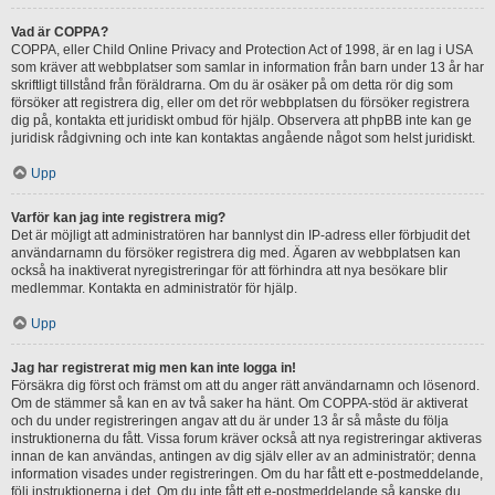
Vad är COPPA?
COPPA, eller Child Online Privacy and Protection Act of 1998, är en lag i USA
som kräver att webbplatser som samlar in information från barn under 13 år har
skriftligt tillstånd från föräldrarna. Om du är osäker på om detta rör dig som
försöker att registrera dig, eller om det rör webbplatsen du försöker registrera
dig på, kontakta ett juridiskt ombud för hjälp. Observera att phpBB inte kan ge
juridisk rådgivning och inte kan kontaktas angående något som helst juridiskt.
Upp
Varför kan jag inte registrera mig?
Det är möjligt att administratören har bannlyst din IP-adress eller förbjudit det
användarnamn du försöker registrera dig med. Ägaren av webbplatsen kan
också ha inaktiverat nyregistreringar för att förhindra att nya besökare blir
medlemmar. Kontakta en administratör för hjälp.
Upp
Jag har registrerat mig men kan inte logga in!
Försäkra dig först och främst om att du anger rätt användarnamn och lösenord.
Om de stämmer så kan en av två saker ha hänt. Om COPPA-stöd är aktiverat
och du under registreringen angav att du är under 13 år så måste du följa
instruktionerna du fått. Vissa forum kräver också att nya registreringar aktiveras
innan de kan användas, antingen av dig själv eller av an administratör; denna
information visades under registreringen. Om du har fått ett e-postmeddelande,
följ instruktionerna i det. Om du inte fått ett e-postmeddelande så kanske du