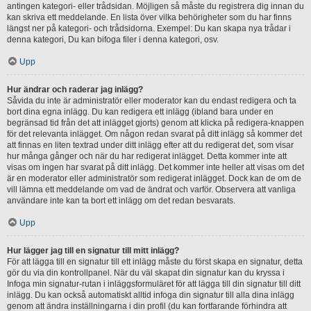
antingen kategori- eller trådsidan. Möjligen så måste du registrera dig innan du
kan skriva ett meddelande. En lista över vilka behörigheter som du har finns
längst ner på kategori- och trådsidorna. Exempel: Du kan skapa nya trådar i
denna kategori, Du kan bifoga filer i denna kategori, osv.
Upp
Hur ändrar och raderar jag inlägg?
Såvida du inte är administratör eller moderator kan du endast redigera och ta
bort dina egna inlägg. Du kan redigera ett inlägg (ibland bara under en
begränsad tid från det att inlägget gjorts) genom att klicka på redigera-knappen
för det relevanta inlägget. Om någon redan svarat på ditt inlägg så kommer det
att finnas en liten textrad under ditt inlägg efter att du redigerat det, som visar
hur många gånger och när du har redigerat inlägget. Detta kommer inte att
visas om ingen har svarat på ditt inlägg. Det kommer inte heller att visas om det
är en moderator eller administratör som redigerat inlägget. Dock kan de om de
vill lämna ett meddelande om vad de ändrat och varför. Observera att vanliga
användare inte kan ta bort ett inlägg om det redan besvarats.
Upp
Hur lägger jag till en signatur till mitt inlägg?
För att lägga till en signatur till ett inlägg måste du först skapa en signatur, detta
gör du via din kontrollpanel. När du väl skapat din signatur kan du kryssa i
Infoga min signatur-rutan i inläggsformuläret för att lägga till din signatur till ditt
inlägg. Du kan också automatiskt alltid infoga din signatur till alla dina inlägg
genom att ändra inställningarna i din profil (du kan fortfarande förhindra att