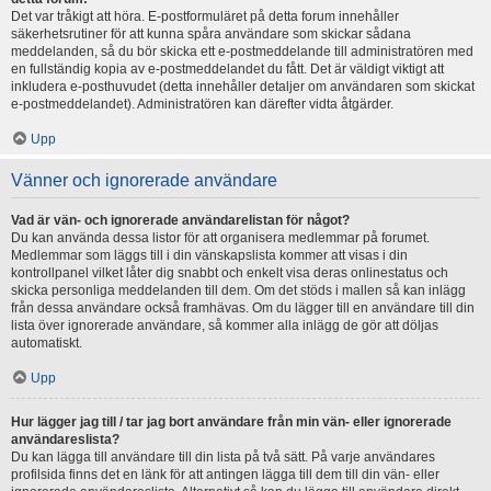
Det var tråkigt att höra. E-postformuläret på detta forum innehåller
säkerhetsrutiner för att kunna spåra användare som skickar sådana
meddelanden, så du bör skicka ett e-postmeddelande till administratören med
en fullständig kopia av e-postmeddelandet du fått. Det är väldigt viktigt att
inkludera e-posthuvudet (detta innehåller detaljer om användaren som skickat
e-postmeddelandet). Administratören kan därefter vidta åtgärder.
Upp
Vänner och ignorerade användare
Vad är vän- och ignorerade användarelistan för något?
Du kan använda dessa listor för att organisera medlemmar på forumet.
Medlemmar som läggs till i din vänskapslista kommer att visas i din
kontrollpanel vilket låter dig snabbt och enkelt visa deras onlinestatus och
skicka personliga meddelanden till dem. Om det stöds i mallen så kan inlägg
från dessa användare också framhävas. Om du lägger till en användare till din
lista över ignorerade användare, så kommer alla inlägg de gör att döljas
automatiskt.
Upp
Hur lägger jag till / tar jag bort användare från min vän- eller ignorerade
användareslista?
Du kan lägga till användare till din lista på två sätt. På varje användares
profilsida finns det en länk för att antingen lägga till dem till din vän- eller