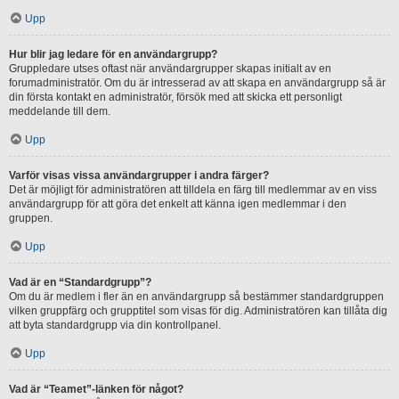
Upp
Hur blir jag ledare för en användargrupp?
Gruppledare utses oftast när användargrupper skapas initialt av en
forumadministratör. Om du är intresserad av att skapa en användargrupp så är
din första kontakt en administratör, försök med att skicka ett personligt
meddelande till dem.
Upp
Varför visas vissa användargrupper i andra färger?
Det är möjligt för administratören att tilldela en färg till medlemmar av en viss
användargrupp för att göra det enkelt att känna igen medlemmar i den
gruppen.
Upp
Vad är en “Standardgrupp”?
Om du är medlem i fler än en användargrupp så bestämmer standardgruppen
vilken gruppfärg och grupptitel som visas för dig. Administratören kan tillåta dig
att byta standardgrupp via din kontrollpanel.
Upp
Vad är “Teamet”-länken för något?