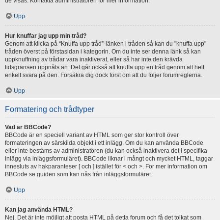
de visas. Kontakta administratören för mer information.
Upp
Hur knuffar jag upp min tråd?
Genom att klicka på “Knuffa upp tråd”-länken i tråden så kan du "knuffa upp"
tråden överst på förstasidan i kategorin. Om du inte ser denna länk så kan
uppknuffning av trådar vara inaktiverat, eller så har inte den krävda
tidsgränsen uppnåts än. Det går också att knuffa upp en tråd genom att helt
enkelt svara på den. Försäkra dig dock först om att du följer forumreglerna.
Upp
Formatering och trådtyper
Vad är BBCode?
BBCode är en speciell variant av HTML som ger stor kontroll över
formateringen av särskilda objekt i ett inlägg. Om du kan använda BBCode
eller inte bestäms av administratören (du kan också inaktivera det i specifika
inlägg via inläggsformuläret). BBCode liknar i mångt och mycket HTML, taggar
innesluts av hakparanteser [ och ] istället för < och >. För mer information om
BBCode se guiden som kan nås från inläggsformuläret.
Upp
Kan jag använda HTML?
Nej. Det är inte möjligt att posta HTML på detta forum och få det tolkat som