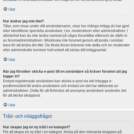
Upp
Hur ändrar jag min titel?
Titlar, som visas under ditt användarnamn, visar hur många inlägg du har gjort
eller identifierar speciella användare, t.ex. moderatorer eller administratörer. I
allmänhet kan du inte ändra namnet på några forumtitlar eftersom de ställs in
av forumadministratören. Missbruka inte forumet genom att posta i onödan
bara för att ändra din titel. De flesta forum tolererar inte detta och en moderator
eller administratör kommer helt enkelt att sänka ditt inläggsantal.
Upp
När jag försöker skicka e-post till en användare så kräver forumet att jag
loggar in?
Endast registrerade användare kan skicka e-post via det inbygga e-
postformuläret till andra användare och endast om det har aktiverats av
administratören. Detta för att förhindra att anonyma användare använder det
för att skicka skräppost.
Upp
Tråd- och inläggsfrågor
Hur skapar jag en ny tråd i en kategori?
För att skapa en ny tråd i en kategori, klicka på den relevanta knappen på