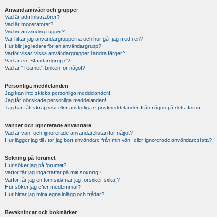
Användarnivåer och grupper
Vad är administratörer?
Vad är moderatorer?
Vad är användargrupper?
Var hittar jag användargrupperna och hur går jag med i en?
Hur blir jag ledare för en användargrupp?
Varför visas vissa användargrupper i andra färger?
Vad är en “Standardgrupp”?
Vad är “Teamet”-länken för något?
Personliga meddelanden
Jag kan inte skicka personliga meddelanden!
Jag får oönskade personliga meddelanden!
Jag har fått skräppost eller anstötliga e-postmeddelanden från någon på detta forum!
Vänner och ignorerade användare
Vad är vän- och ignorerade användarelistan för något?
Hur lägger jag till / tar jag bort användare från min vän- eller ignorerade användareslista?
Sökning på forumet
Hur söker jag på forumet?
Varför får jag inga träffar på min sökning?
Varför får jag en tom sida när jag försöker söka!?
Hur söker jag efter medlemmar?
Hur hittar jag mina egna inlägg och trådar?
Bevakningar och bokmärken