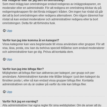
Hur redigerar eller tar jag bort en omröstning?
Som med inlägg kan omröstningar endast redigeras av inläggsskaparen, en
moderator eller en administratör. För att redigera en omröstning klickar du på
redigeringsknappen för det första inlägget i tråden. Om ingen har röstat så går
det att ta bort omröstningen eller redigera alternativen. Om någon däremot har
röstat så kan endast moderatorer och administratörer redigera eller ta bort
omröstningen. Detta för att förhindra fusk.
Upp
Varför kan jag inte komma åt en kategori?
Vissa kategorier kan vara begränsade till vissa användare eller grupper. För att
visa, läsa, posta, osv. kan du behöva speciell tillåtelse som endast moderatorer
och administratörer kan ge dig. Pröva att kontakta dem.
Upp
Varför kan jag inte bifoga filer?
Möjligheten att bifoga filer kan aktiveras per kategori, per grupp och per
användare. Administratören kanske inte tillåter bilagor i just den kategori du
försöker posta i, eller så kan endast vissa grupper bifoga filer. Kontakta
administratören om du är osäker på varför du inte kan bifoga filer.
Upp
Varför fick jag en varning?
Alla administratörer har egna regler för sina webbplatser. Om de anser att du