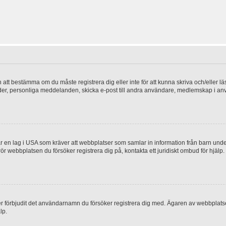
en att bestämma om du måste registrera dig eller inte för att kunna skriva och/eller lä
bilder, personliga meddelanden, skicka e-post till andra användare, medlemskap i a
 en lag i USA som kräver att webbplatser som samlar in information från barn under 1
 rör webbplatsen du försöker registrera dig på, kontakta ett juridiskt ombud för hjäl
ler förbjudit det användarnamn du försöker registrera dig med. Ägaren av webbplatsen
lp.