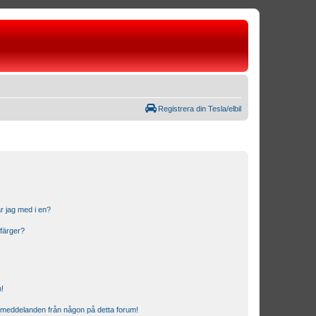
Registrera din Tesla/elbil
r jag med i en?
 färger?
n!
ostmeddelanden från någon på detta forum!