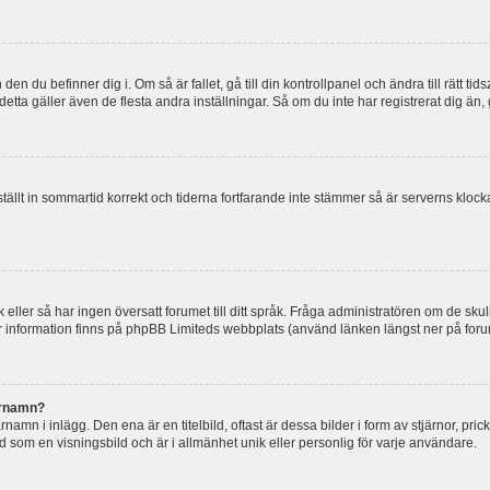
en du befinner dig i. Om så är fallet, gå till din kontrollpanel och ändra till rätt t
tta gäller även de flesta andra inställningar. Så om du inte har registrerat dig än, 
 ställt in sommartid korrekt och tiderna fortfarande inte stämmer så är serverns kloc
råk eller så har ingen översatt forumet till ditt språk. Fråga administratören om de s
er information finns på phpBB Limiteds webbplats (använd länken längst ner på for
arnamn?
mn i inlägg. Den ena är en titelbild, oftast är dessa bilder i form av stjärnor, pric
nd som en visningsbild och är i allmänhet unik eller personlig för varje användare.