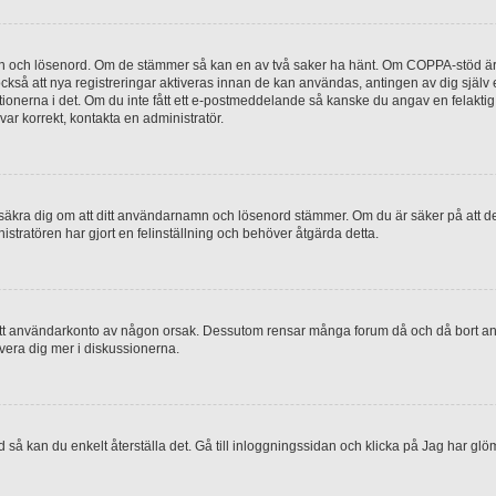
mn och lösenord. Om de stämmer så kan en av två saker ha hänt. Om COPPA-stöd är 
 också att nya registreringar aktiveras innan de kan användas, antingen av dig själv
uktionerna i det. Om du inte fått ett e-postmeddelande så kanske du angav en felakti
ar korrekt, kontakta en administratör.
, försäkra dig om att ditt användarnamn och lösenord stämmer. Om du är säker på att d
nistratören har gjort en felinställning och behöver åtgärda detta.
at ditt användarkonto av någon orsak. Dessutom rensar många forum då och då bort a
lvera dig mer i diskussionerna.
 så kan du enkelt återställa det. Gå till inloggningssidan och klicka på Jag har glö