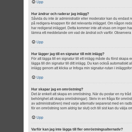
Upp
Hur ändrar och raderar jag inlägg?
Såvida du inte är administratör eller moderator kan du endast re
på redigera-knappen för det relevanta inlägget. Om någon redan 
har redigerat inlägget. Detta kommer inte att visas om ingen har
lämna ett meddelande om vad de ändrat och varför. Observera at
Upp
Hur lägger jag till en signatur till mitt inlägg?
För att lägga till en signatur till ett inlägg måste du först skapa
lägga till din signatur till ditt inlägg. Du kan också automatiskt 
inlägg genom att klicka ur Infoga min signatur-rutan i inläggsfor
Upp
Hur skapar jag en omröstning?
Det är enkelt att skapa en omröstning. När du postar en ny tråd 
behörighet att skapa omröstningar). Skriv in en fråga för omrös
av administratören) med varje alternativ separerat med en radb
för en omröstning som aldrig tar slut) och till sist kan du välja 
Upp
Varför kan jag inte lägga till fler omröstningsalternativ?