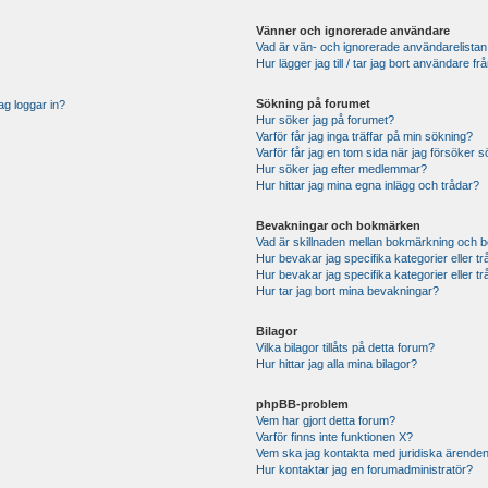
Vänner och ignorerade användare
Vad är vän- och ignorerade användarelistan
Hur lägger jag till / tar jag bort användare 
Sökning på forumet
ag loggar in?
Hur söker jag på forumet?
Varför får jag inga träffar på min sökning?
Varför får jag en tom sida när jag försöker 
Hur söker jag efter medlemmar?
Hur hittar jag mina egna inlägg och trådar?
Bevakningar och bokmärken
Vad är skillnaden mellan bokmärkning och 
Hur bevakar jag specifika kategorier eller t
Hur bevakar jag specifika kategorier eller t
Hur tar jag bort mina bevakningar?
Bilagor
Vilka bilagor tillåts på detta forum?
Hur hittar jag alla mina bilagor?
phpBB-problem
Vem har gjort detta forum?
Varför finns inte funktionen X?
Vem ska jag kontakta med juridiska ärende
Hur kontaktar jag en forumadministratör?