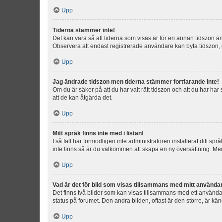
Upp
Tiderna stämmer inte!
Det kan vara så att tiderna som visas är för en annan tidszon än d
Observera att endast registrerade användare kan byta tidszon, de
Upp
Jag ändrade tidszon men tiderna stämmer fortfarande inte!
Om du är säker på att du har valt rätt tidszon och att du har har
att de kan åtgärda det.
Upp
Mitt språk finns inte med i listan!
I så fall har förmodligen inte administratören installerat ditt sp
inte finns så är du välkommen att skapa en ny översättning. M
Upp
Vad är det för bild som visas tillsammans med mitt använd
Det finns två bilder som kan visas tillsammans med ett användarna
status på forumet. Den andra bilden, oftast är den större, är kä
Upp