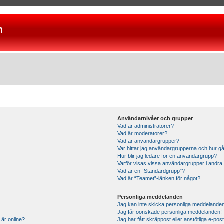
n
Användarnivåer och grupper
Vad är administratörer?
Vad är moderatorer?
Vad är användargrupper?
Var hittar jag användargrupperna och hur gå
Hur blir jag ledare för en användargrupp?
Varför visas vissa användargrupper i andra
Vad är en “Standardgrupp”?
Vad är “Teamet”-länken för något?
Personliga meddelanden
Jag kan inte skicka personliga meddelande
Jag får oönskade personliga meddelanden!
 är online?
Jag har fått skräppost eller anstötliga e-p