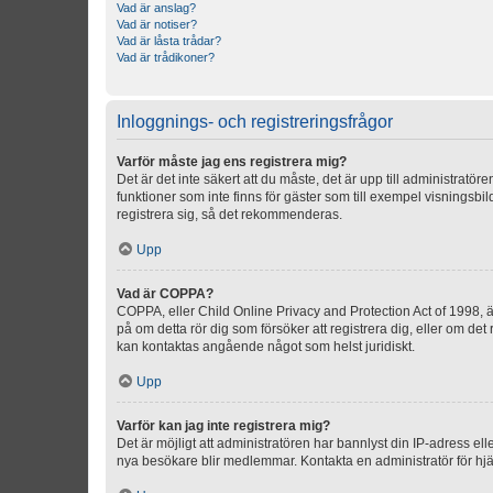
Vad är anslag?
Vad är notiser?
Vad är låsta trådar?
Vad är trådikoner?
Inloggnings- och registreringsfrågor
Varför måste jag ens registrera mig?
Det är det inte säkert att du måste, det är upp till administratör
funktioner som inte finns för gäster som till exempel visnings
registrera sig, så det rekommenderas.
Upp
Vad är COPPA?
COPPA, eller Child Online Privacy and Protection Act of 1998, är
på om detta rör dig som försöker att registrera dig, eller om det
kan kontaktas angående något som helst juridiskt.
Upp
Varför kan jag inte registrera mig?
Det är möjligt att administratören har bannlyst din IP-adress el
nya besökare blir medlemmar. Kontakta en administratör för hjä