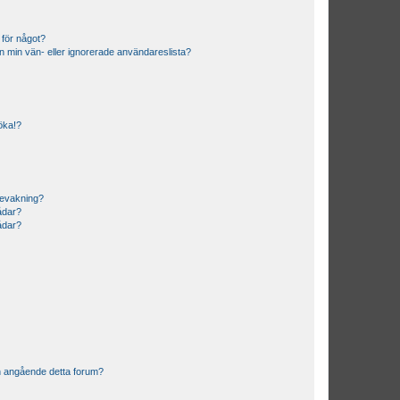
 för något?
från min vän- eller ignorerade användareslista?
söka!?
bevakning?
rådar?
rådar?
n angående detta forum?