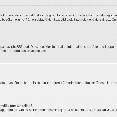
 kommer du endast att hållas inloggad för en viss tid. Detta förhindrar att någon ann
esöker forumet från en delad dator, t.ex. bibliotek, internetcafé, datorsal, osv. O
ats av phpBB3 bort. Dessa cookies innehåller information som håller dig inloggad på
lpa att ta bort alla forumcookies.
 databas. För att ändra inställningar, klicka på Kontrollpanel-länken (finns oftast lä
r vilka som är online?
tt jag är online. Om du sätter denna inställning till Ja så kommer du endast att visas 