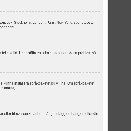
idszon, t.ex. Stockholm, London, Paris, New York, Sydney, osv.
gör det nu!
ka felinställd. Underrätta en administratör om detta problem så
kulle kunna installera språkpaketet du vill ha. Om språkpaketet
umsidorna).
kar eller block som visar hur många inlägg du har gjort eller din