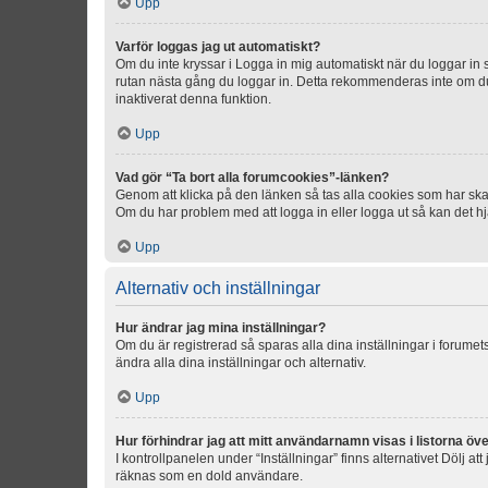
Upp
Varför loggas jag ut automatiskt?
Om du inte kryssar i Logga in mig automatiskt när du loggar in så
rutan nästa gång du loggar in. Detta rekommenderas inte om du b
inaktiverat denna funktion.
Upp
Vad gör “Ta bort alla forumcookies”-länken?
Genom att klicka på den länken så tas alla cookies som har skap
Om du har problem med att logga in eller logga ut så kan det hjä
Upp
Alternativ och inställningar
Hur ändrar jag mina inställningar?
Om du är registrerad så sparas alla dina inställningar i forumets
ändra alla dina inställningar och alternativ.
Upp
Hur förhindrar jag att mitt användarnamn visas i listorna öve
I kontrollpanelen under “Inställningar” finns alternativet Dölj a
räknas som en dold användare.