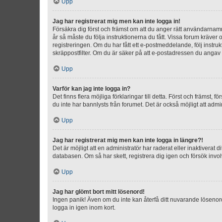
Upp
Jag har registrerat mig men kan inte logga in!
Försäkra dig först och främst om att du anger rätt användarna
år så måste du följa instruktionerna du fått. Vissa forum kräver
registreringen. Om du har fått ett e-postmeddelande, följ instr
skräppostfilter. Om du är säker på att e-postadressen du angav v
Upp
Varför kan jag inte logga in?
Det finns flera möjliga förklaringar till detta. Först och främst
du inte har bannlysts från forumet. Det är också möjligt att admi
Upp
Jag har registrerat mig men kan inte logga in längre?!
Det är möjligt att en administratör har raderat eller inaktiver
databasen. Om så har skett, registrera dig igen och försök invo
Upp
Jag har glömt bort mitt lösenord!
Ingen panik! Även om du inte kan återfå ditt nuvarande lösenord
logga in igen inom kort.