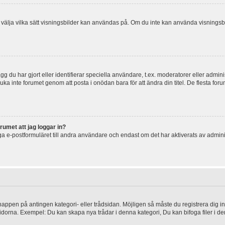
 och välja vilka sätt visningsbilder kan användas på. Om du inte kan använda visning
g du har gjort eller identifierar speciella användare, t.ex. moderatorer eller admin
uka inte forumet genom att posta i onödan bara för att ändra din titel. De flesta foru
rumet att jag loggar in?
a e-postformuläret till andra användare och endast om det har aktiverats av admini
knappen på antingen kategori- eller trådsidan. Möjligen så måste du registrera dig i
idorna. Exempel: Du kan skapa nya trådar i denna kategori, Du kan bifoga filer i de