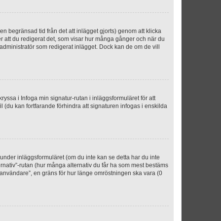
n begränsad tid från det att inlägget gjorts) genom att klicka
ter att du redigerat det, som visar hur många gånger och när du
r administratör som redigerat inlägget. Dock kan de om de vill
kryssa i Infoga min signatur-rutan i inläggsformuläret för att
ofil (du kan fortfarande förhindra att signaturen infogas i enskilda
n under inläggsformuläret (om du inte kan se detta har du inte
ternativ”-rutan (hur många alternativ du får ha som mest bestäms
r användare”, en gräns för hur länge omröstningen ska vara (0