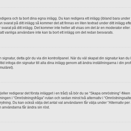
digera och ta bort dina egna inlägg. Du kan redigera ett inlägg (ibland bara under e
svarat på ditt inlägg så kommer det att finnas en liten textrad under ditt inlägg ef
 svarat på ditt inlägg. Det kommer inte heller att visas om det är en moderator elle
t vanliga användare inte kan ta bort ett inlägg om det redan besvarats.
 en signatur, detta gör du via din kontrollpanel. När du väl skapat din signatur kan du 
alltid infoga din signatur till alla dina inlägg genom att ändra inställningarna i din pr
muläret).
(eller redigerar det första inlägget i en tråd) så bör du se “Skapa omröstning”-flike
tningen i “Omröstningsfråga”-rutan och sedan minst två alternativ i “Omröstningsal
rytning. Du kan också välja det antal val användaren får välja under “Alternativ pe
om användarna får ändra sin röst.