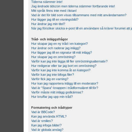
Tiderna stämmer inte!
Jag ändrade tidszon men tiderna stämmer fortfarande inte!
Mitt språk finns inte med i listan!
Vad är det för bild som visas tillsammans med mitt användarnamn?
Hur lägger jag till en visningsbild?
Hur ändrar jag min titel?
När jag försöker skicka e-post till en användare så kräver forumet att j
Tråd- och inläggsfrågor
Hur skapar jag en ny tråd i en kategori?
Hur ändrar och raderar jag inlägg?
Hur lägger jag till en signatur till mitt inlägg?
Hur skapar jag en omröstning?
Varför kan jag inte lägga till fler omröstningsalternativ?
Hur redigerar eller tar jag bort en omröstning?
Varför kan jag inte komma åt en kategori?
Varför kan jag inte bifoga filer?
Varför fick jag en varning?
Hur kan jag rapportera inlägg till en moderator?
Vad är “Spara”-knappen i trådformuläret till för?
Varför måste mitt inlägg godkännas?
Hur knuffar jag upp min tråd?
Formatering och trådtyper
Vad är BBCode?
Kan jag använda HTML?
Vad är smilies?
Kan jag infoga bilder?
Vad är globala anslag?