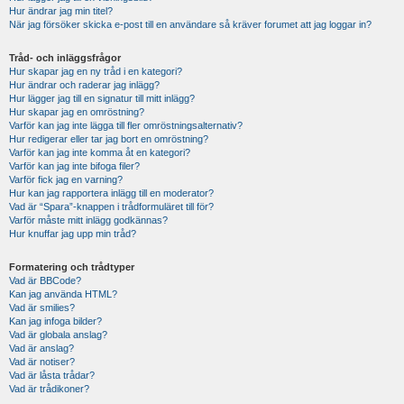
Hur ändrar jag min titel?
När jag försöker skicka e-post till en användare så kräver forumet att jag loggar in?
Tråd- och inläggsfrågor
Hur skapar jag en ny tråd i en kategori?
Hur ändrar och raderar jag inlägg?
Hur lägger jag till en signatur till mitt inlägg?
Hur skapar jag en omröstning?
Varför kan jag inte lägga till fler omröstningsalternativ?
Hur redigerar eller tar jag bort en omröstning?
Varför kan jag inte komma åt en kategori?
Varför kan jag inte bifoga filer?
Varför fick jag en varning?
Hur kan jag rapportera inlägg till en moderator?
Vad är “Spara”-knappen i trådformuläret till för?
Varför måste mitt inlägg godkännas?
Hur knuffar jag upp min tråd?
Formatering och trådtyper
Vad är BBCode?
Kan jag använda HTML?
Vad är smilies?
Kan jag infoga bilder?
Vad är globala anslag?
Vad är anslag?
Vad är notiser?
Vad är låsta trådar?
Vad är trådikoner?