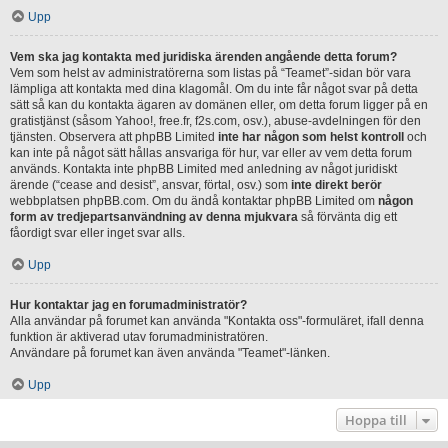
Upp
Vem ska jag kontakta med juridiska ärenden angående detta forum?
Vem som helst av administratörerna som listas på “Teamet”-sidan bör vara
lämpliga att kontakta med dina klagomål. Om du inte får något svar på detta
sätt så kan du kontakta ägaren av domänen eller, om detta forum ligger på en
gratistjänst (såsom Yahoo!, free.fr, f2s.com, osv.), abuse-avdelningen för den
tjänsten. Observera att phpBB Limited
inte har någon som helst kontroll
och
kan inte på något sätt hållas ansvariga för hur, var eller av vem detta forum
används. Kontakta inte phpBB Limited med anledning av något juridiskt
ärende (“cease and desist”, ansvar, förtal, osv.) som
inte direkt berör
webbplatsen phpBB.com. Om du ändå kontaktar phpBB Limited om
någon
form av tredjepartsanvändning av denna mjukvara
så förvänta dig ett
fåordigt svar eller inget svar alls.
Upp
Hur kontaktar jag en forumadministratör?
Alla användar på forumet kan använda "Kontakta oss"-formuläret, ifall denna
funktion är aktiverad utav forumadministratören.
Användare på forumet kan även använda "Teamet"-länken.
Upp
Hoppa till