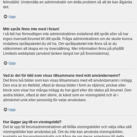
felinställd. Underrätta en administratör om detta problem så att de kan åtgärda
det.
Upp
Mitt språk finns inte med i listan!
I så fall har förmodligen inte administratören installerat ditt språk eller så har
ingen översatt forumet till ditt språk. Fråga administratören om de skulle kunna
installera språkpaketet du vill ha. Om språkpaketet inte finns så är du
välkommen att skapa en ny översättning. Mer information finns på phpBB
Limiteds webbplats (använd länken längst ner på forumsidorna).
Upp
Vad är det för bild som visas tillsammans med mitt användarnamn?
Det finns två bilder som kan visas tillsammans med ett användarnamn i inlägg.
Den ena är en titelbild, oftast är dessa bilder i form av stjärnor, prickar eller
block som visar hur många inlägg du har gjort eller din status på forumet. Den
andra bilden, oftast är den större, är känd som en visningsbild och är i
allmänhet unik eller personlig för varje användare.
Upp
Hur lägger jag till en visningsbild?
Det är upp till forumadministratören att tillåta visningsbilder och välja vilka sätt
visningsbilder kan användas på. Om du inte kan använda visningsbilder,
kontakta en forumadministratör och fråga de om deras anledning till detta.