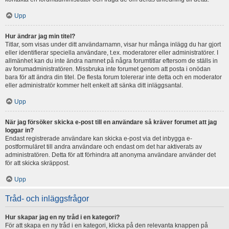
Upp
Hur ändrar jag min titel?
Titlar, som visas under ditt användarnamn, visar hur många inlägg du har gjort
eller identifierar speciella användare, t.ex. moderatorer eller administratörer. I
allmänhet kan du inte ändra namnet på några forumtitlar eftersom de ställs in
av forumadministratören. Missbruka inte forumet genom att posta i onödan
bara för att ändra din titel. De flesta forum tolererar inte detta och en moderator
eller administratör kommer helt enkelt att sänka ditt inläggsantal.
Upp
När jag försöker skicka e-post till en användare så kräver forumet att jag
loggar in?
Endast registrerade användare kan skicka e-post via det inbygga e-
postformuläret till andra användare och endast om det har aktiverats av
administratören. Detta för att förhindra att anonyma användare använder det
för att skicka skräppost.
Upp
Tråd- och inläggsfrågor
Hur skapar jag en ny tråd i en kategori?
För att skapa en ny tråd i en kategori, klicka på den relevanta knappen på