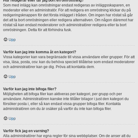
Hur redigerar eller tar jag bort en omröstning?
Som med inlägg kan omröstningar endast redigeras av inläggsskaparen, en
moderator eller en administratör. För att redigera en omröstning klickar du på
redigeringsknappen för det första inlägget i tråden. Om ingen har röstat så går
det att ta bort omröstningen eller redigera alternativen. Om någon däremot har
röstat så kan endast moderatorer och administratörer redigera eller ta bort
omröstningen. Detta för att förhindra fusk.
Upp
Varför kan jag inte komma åt en kategori?
Vissa kategorier kan vara begränsade till vissa användare eller grupper. För att
visa, läsa, posta, osv. kan du behöva speciell tillåtelse som endast moderatorer
och administratörer kan ge dig. Pröva att kontakta dem.
Upp
Varför kan jag inte bifoga filer?
Möjligheten att bifoga filer kan aktiveras per kategori, per grupp och per
användare. Administratören kanske inte tillåter bilagor i just den kategori du
försöker posta i, eller så kan endast vissa grupper bifoga filer. Kontakta
administratören om du är osäker på varför du inte kan bifoga filer.
Upp
Varför fick jag en varning?
Alla administratörer har egna regler för sina webbplatser. Om de anser att du