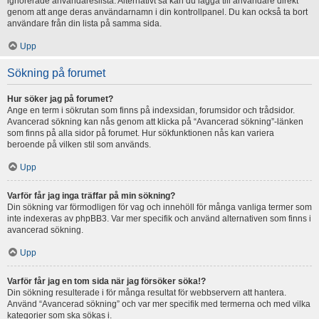
ignorerade användareslista. Alternativt så kan du lägga till användare direkt
genom att ange deras användarnamn i din kontrollpanel. Du kan också ta bort
användare från din lista på samma sida.
Upp
Sökning på forumet
Hur söker jag på forumet?
Ange en term i sökrutan som finns på indexsidan, forumsidor och trådsidor.
Avancerad sökning kan nås genom att klicka på “Avancerad sökning”-länken
som finns på alla sidor på forumet. Hur sökfunktionen nås kan variera
beroende på vilken stil som används.
Upp
Varför får jag inga träffar på min sökning?
Din sökning var förmodligen för vag och innehöll för många vanliga termer som
inte indexeras av phpBB3. Var mer specifik och använd alternativen som finns i
avancerad sökning.
Upp
Varför får jag en tom sida när jag försöker söka!?
Din sökning resulterade i för många resultat för webbservern att hantera.
Använd “Avancerad sökning” och var mer specifik med termerna och med vilka
kategorier som ska sökas i.