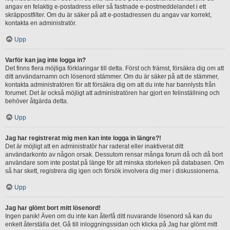
angav en felaktig e-postadress eller så fastnade e-postmeddelandet i ett
skräppostfilter. Om du är säker på att e-postadressen du angav var korrekt,
kontakta en administratör.
Upp
Varför kan jag inte logga in?
Det finns flera möjliga förklaringar till detta. Först och främst, försäkra dig om att
ditt användarnamn och lösenord stämmer. Om du är säker på att de stämmer,
kontakta administratören för att försäkra dig om att du inte har bannlysts från
forumet. Det är också möjligt att administratören har gjort en felinställning och
behöver åtgärda detta.
Upp
Jag har registrerat mig men kan inte logga in längre?!
Det är möjligt att en administratör har raderat eller inaktiverat ditt
användarkonto av någon orsak. Dessutom rensar många forum då och då bort
användare som inte postat på länge för att minska storleken på databasen. Om
så har skett, registrera dig igen och försök involvera dig mer i diskussionerna.
Upp
Jag har glömt bort mitt lösenord!
Ingen panik! Även om du inte kan återfå ditt nuvarande lösenord så kan du
enkelt återställa det. Gå till inloggningssidan och klicka på Jag har glömt mitt