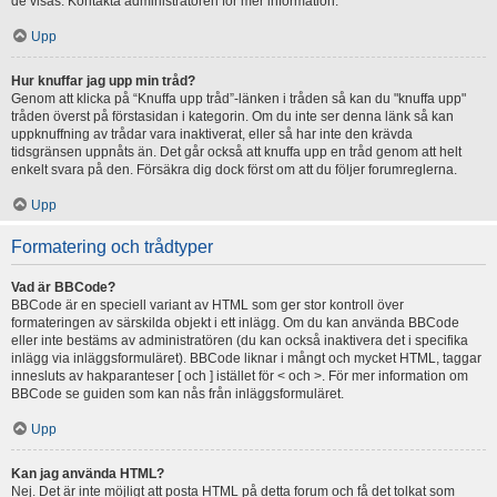
de visas. Kontakta administratören för mer information.
Upp
Hur knuffar jag upp min tråd?
Genom att klicka på “Knuffa upp tråd”-länken i tråden så kan du "knuffa upp"
tråden överst på förstasidan i kategorin. Om du inte ser denna länk så kan
uppknuffning av trådar vara inaktiverat, eller så har inte den krävda
tidsgränsen uppnåts än. Det går också att knuffa upp en tråd genom att helt
enkelt svara på den. Försäkra dig dock först om att du följer forumreglerna.
Upp
Formatering och trådtyper
Vad är BBCode?
BBCode är en speciell variant av HTML som ger stor kontroll över
formateringen av särskilda objekt i ett inlägg. Om du kan använda BBCode
eller inte bestäms av administratören (du kan också inaktivera det i specifika
inlägg via inläggsformuläret). BBCode liknar i mångt och mycket HTML, taggar
innesluts av hakparanteser [ och ] istället för < och >. För mer information om
BBCode se guiden som kan nås från inläggsformuläret.
Upp
Kan jag använda HTML?
Nej. Det är inte möjligt att posta HTML på detta forum och få det tolkat som