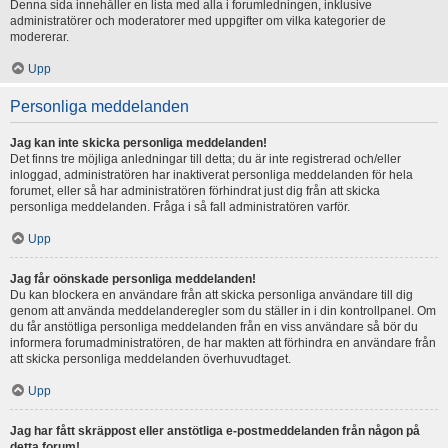
Denna sida innehåller en lista med alla i forumledningen, inklusive
administratörer och moderatorer med uppgifter om vilka kategorier de
modererar.
Upp
Personliga meddelanden
Jag kan inte skicka personliga meddelanden!
Det finns tre möjliga anledningar till detta; du är inte registrerad och/eller
inloggad, administratören har inaktiverat personliga meddelanden för hela
forumet, eller så har administratören förhindrat just dig från att skicka
personliga meddelanden. Fråga i så fall administratören varför.
Upp
Jag får oönskade personliga meddelanden!
Du kan blockera en användare från att skicka personliga användare till dig
genom att använda meddelanderegler som du ställer in i din kontrollpanel. Om
du får anstötliga personliga meddelanden från en viss användare så bör du
informera forumadministratören, de har makten att förhindra en användare från
att skicka personliga meddelanden överhuvudtaget.
Upp
Jag har fått skräppost eller anstötliga e-postmeddelanden från någon på
detta forum!