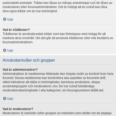
automatiskt avslutats. Trådar kan låsas av många anledningar och de låses av
moderatorer eller forumadministratörer. Det är möjligt att du också kan låsa
dina egna trådar om du har behörighet.
Upp
Vad är trådikoner?
Trådikoner är användarvalda bilder som kan förknippas med inlägg för att
markera dess innehåll. Om det går att använda trådikoner eller inte bestäms av
forumadministratören.
Upp
Användarnivåer och grupper
Vad är administratörer?
Administratörer är medlemmar tilldelade den högsta nivån av kontroll över hela
forumet. Dessa medlemmar kan kontrollera alla aspekter av forumets drift,
vilket inkluderar att ställa in behörigheter, bannlysa användare, skapa
användargrupper och moderatorer, osv. De har också fullständiga
moderationsbehörigheter i alla kategorier, om forumgrundaren tillåtit det.
Upp
Vad är moderatorer?
Moderatorer är individer (eller grupper av individer) som sköter om de dagliga