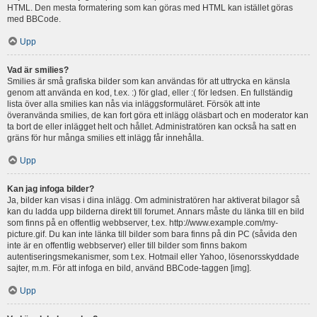
HTML. Den mesta formatering som kan göras med HTML kan istället göras
med BBCode.
Upp
Vad är smilies?
Smilies är små grafiska bilder som kan användas för att uttrycka en känsla
genom att använda en kod, t.ex. :) för glad, eller :( för ledsen. En fullständig
lista över alla smilies kan nås via inläggsformuläret. Försök att inte
överanvända smilies, de kan fort göra ett inlägg oläsbart och en moderator kan
ta bort de eller inlägget helt och hållet. Administratören kan också ha satt en
gräns för hur många smilies ett inlägg får innehålla.
Upp
Kan jag infoga bilder?
Ja, bilder kan visas i dina inlägg. Om administratören har aktiverat bilagor så
kan du ladda upp bilderna direkt till forumet. Annars måste du länka till en bild
som finns på en offentlig webbserver, t.ex. http://www.example.com/my-
picture.gif. Du kan inte länka till bilder som bara finns på din PC (såvida den
inte är en offentlig webbserver) eller till bilder som finns bakom
autentiseringsmekanismer, som t.ex. Hotmail eller Yahoo, lösenorsskyddade
sajter, m.m. För att infoga en bild, använd BBCode-taggen [img].
Upp