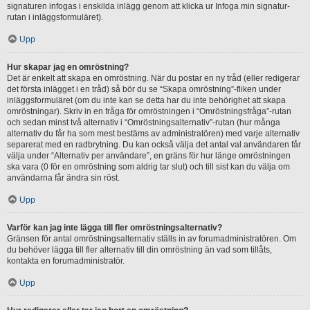
signaturen infogas i enskilda inlägg genom att klicka ur Infoga min signatur-
rutan i inläggsformuläret).
Upp
Hur skapar jag en omröstning?
Det är enkelt att skapa en omröstning. När du postar en ny tråd (eller redigerar
det första inlägget i en tråd) så bör du se “Skapa omröstning”-fliken under
inläggsformuläret (om du inte kan se detta har du inte behörighet att skapa
omröstningar). Skriv in en fråga för omröstningen i “Omröstningsfråga”-rutan
och sedan minst två alternativ i “Omröstningsalternativ”-rutan (hur många
alternativ du får ha som mest bestäms av administratören) med varje alternativ
separerat med en radbrytning. Du kan också välja det antal val användaren får
välja under “Alternativ per användare”, en gräns för hur länge omröstningen
ska vara (0 för en omröstning som aldrig tar slut) och till sist kan du välja om
användarna får ändra sin röst.
Upp
Varför kan jag inte lägga till fler omröstningsalternativ?
Gränsen för antal omröstningsalternativ ställs in av forumadministratören. Om
du behöver lägga till fler alternativ till din omröstning än vad som tillåts,
kontakta en forumadministratör.
Upp