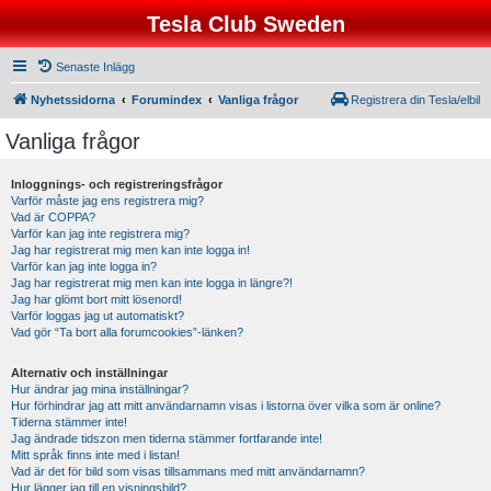
Tesla Club Sweden
Senaste Inlägg
Nyhetssidorna
Forumindex
Vanliga frågor
Registrera din Tesla/elbil
Vanliga frågor
Inloggnings- och registreringsfrågor
Varför måste jag ens registrera mig?
Vad är COPPA?
Varför kan jag inte registrera mig?
Jag har registrerat mig men kan inte logga in!
Varför kan jag inte logga in?
Jag har registrerat mig men kan inte logga in längre?!
Jag har glömt bort mitt lösenord!
Varför loggas jag ut automatiskt?
Vad gör “Ta bort alla forumcookies”-länken?
Alternativ och inställningar
Hur ändrar jag mina inställningar?
Hur förhindrar jag att mitt användarnamn visas i listorna över vilka som är online?
Tiderna stämmer inte!
Jag ändrade tidszon men tiderna stämmer fortfarande inte!
Mitt språk finns inte med i listan!
Vad är det för bild som visas tillsammans med mitt användarnamn?
Hur lägger jag till en visningsbild?