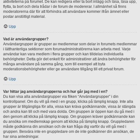
aktiviteterna på forumet. De kan redigera eller ta bort inlägg och låsa, låsa upp,
flytta, ta bort och dela trådar i de forum de modererar. I allmänhet så finns
moderatorerna där för att förhindra att användare kommer ifrån ämnet eller
postar anstötligt material.
Upp
Vad är användargrupper?
Användargrupper är grupper av medlemmar som delar in forumets medlemmar
i lätthanterliga sektioner som forumadministratörerna kan arbeta med. Varje
användar kan vara medlem i flera grupper och kan tilldelas individuella
behörigheter. Detta gör det enkelt för administratörer att ändra behörigheter för
många användare på samma gång, som till exempel att byta
moderationsbehörigheter eller ge användare tillgång till ett privat forum.
Upp
Var hittar jag användargrupperna och hur går jag med i en?
Du kan visa alla användargrupper via fliken “Användargrupper” i din
kontrollpanel. Om du vill gå med i en grupp, klicka på lämplig knapp. Inte alla
grupper är tillgängliga för alla, vissa kan kräva godkännande, vissa är stängda
och andra kan till och med vara dolda. Om gruppen är öppen kan du gå med i
den genom att klicka på lämplig knapp. Om gruppen kräver godkännande kan
du ansöka om medlemskap genom att klicka på lämplig knapp. Gruppledaren
måste godkänna din ansökan och de kan fråga dig varför du vill gå med i
gruppen. Besvära inte en gruppledare om de inte godkänner din ansökan, de
har sina anledningar.