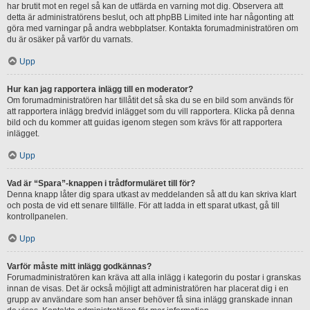
har brutit mot en regel så kan de utfärda en varning mot dig. Observera att
detta är administratörens beslut, och att phpBB Limited inte har någonting att
göra med varningar på andra webbplatser. Kontakta forumadministratören om
du är osäker på varför du varnats.
Upp
Hur kan jag rapportera inlägg till en moderator?
Om forumadministratören har tillåtit det så ska du se en bild som används för
att rapportera inlägg bredvid inlägget som du vill rapportera. Klicka på denna
bild och du kommer att guidas igenom stegen som krävs för att rapportera
inlägget.
Upp
Vad är “Spara”-knappen i trådformuläret till för?
Denna knapp låter dig spara utkast av meddelanden så att du kan skriva klart
och posta de vid ett senare tillfälle. För att ladda in ett sparat utkast, gå till
kontrollpanelen.
Upp
Varför måste mitt inlägg godkännas?
Forumadministratören kan kräva att alla inlägg i kategorin du postar i granskas
innan de visas. Det är också möjligt att administratören har placerat dig i en
grupp av användare som han anser behöver få sina inlägg granskade innan