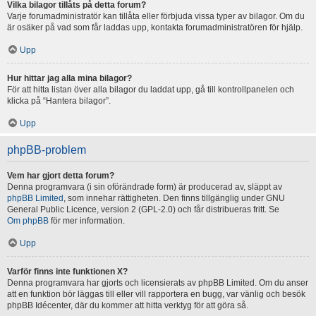
Vilka bilagor tillåts på detta forum?
Varje forumadministratör kan tillåta eller förbjuda vissa typer av bilagor. Om du
är osäker på vad som får laddas upp, kontakta forumadministratören för hjälp.
Upp
Hur hittar jag alla mina bilagor?
För att hitta listan över alla bilagor du laddat upp, gå till kontrollpanelen och
klicka på “Hantera bilagor”.
Upp
phpBB-problem
Vem har gjort detta forum?
Denna programvara (i sin oförändrade form) är producerad av, släppt av
phpBB Limited
, som innehar rättigheten. Den finns tillgänglig under GNU
General Public Licence, version 2 (GPL-2.0) och får distribueras fritt. Se
Om phpBB
för mer information.
Upp
Varför finns inte funktionen X?
Denna programvara har gjorts och licensierats av phpBB Limited. Om du anser
att en funktion bör läggas till eller vill rapportera en bugg, var vänlig och besök
phpBB Idécenter, där du kommer att hitta verktyg för att göra så.