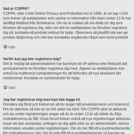
Vad är COPPA?
COPPA, eller Child Online Privacy and Protection Act of 1998, är en lag i USA
som kräver att webbplatser som samlar in information från barn under 13 år har
skriftligt tillstånd från föräldrarna. Om du är osäker på om detta rör dig som
försöker att registrera dig, eller om det rör webbplatsen du försöker registrera
dig på, kontakta ett juridiskt ombud för hjälp. Observera att phpBB inte kan ge
juridisk rådgivning och inte kan kontaktas angående något som helst juridiskt.
Upp
Varför kan jag inte registrera mig?
Det är möjligt att administratören har bannlyst din IP-adress eller förbjudit det
användarnamn du försöker registrera dig med. Ägaren av webbplatsen kan
också ha inaktiverat nyregistreringar för att förhindra att nya besökare blir
medlemmar. Kontakta en administratör för hjälp.
Upp
Jag har registrerat mig men kan inte logga in!
Försäkra dig först och främst om att du anger rätt användarnamn och lösenord.
Om de stämmer så kan en av två saker ha hänt. Om COPPA-stöd är aktiverat
och du under registreringen angav att du är under 13 år så måste du följa
instruktionerna du fått. Vissa forum kräver också att nya registreringar aktiveras
innan de kan användas, antingen av dig själv eller av an administratör; denna
information visades under registreringen. Om du har fått ett e-postmeddelande,
följ instruktionerna i det. Om du inte fått ett e-postmeddelande så kanske du