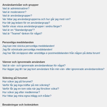
Användarnivåer och grupper
Vad är administratörer?
Vad är moderatorer?
Vad är användargrupper?
Var hittar jag användargrupperna och hur går jag med i en?
Hur blir jag ledare för en användargrupp?
Varför visas vissa användargrupper i andra färger?
Vad är en “Standardgrupp”?
Vad är “Teamet”-länken för något?
Personliga meddelanden
Jag kan inte skicka personliga meddelanden!
Jag får oönskade personliga meddelanden!
Jag har fått skräppost eller anstötliga e-postmeddelanden från någon på detta forum!
Vänner och ignorerade användare
Vad är vän- och ignorerade användarelistan för något?
Hur lägger jag till / tar jag bort användare från min vän- eller ignorerade användareslista?
Sökning på forumet
Hur söker jag på forumet?
Varför får jag inga träffar på min sökning?
Varför får jag en tom sida när jag försöker söka!?
Hur söker jag efter medlemmar?
Hur hittar jag mina egna inlägg och trådar?
Bevakningar och bokmärken