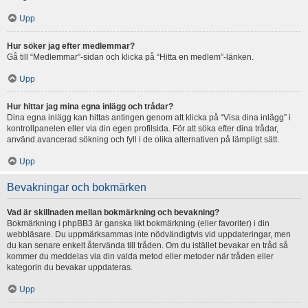
Upp
Hur söker jag efter medlemmar?
Gå till “Medlemmar”-sidan och klicka på “Hitta en medlem”-länken.
Upp
Hur hittar jag mina egna inlägg och trådar?
Dina egna inlägg kan hittas antingen genom att klicka på “Visa dina inlägg” i
kontrollpanelen eller via din egen profilsida. För att söka efter dina trådar,
använd avancerad sökning och fyll i de olika alternativen på lämpligt sätt.
Upp
Bevakningar och bokmärken
Vad är skillnaden mellan bokmärkning och bevakning?
Bokmärkning i phpBB3 är ganska likt bokmärkning (eller favoriter) i din
webbläsare. Du uppmärksammas inte nödvändigtvis vid uppdateringar, men
du kan senare enkelt återvända till tråden. Om du istället bevakar en tråd så
kommer du meddelas via din valda metod eller metoder när tråden eller
kategorin du bevakar uppdateras.
Upp