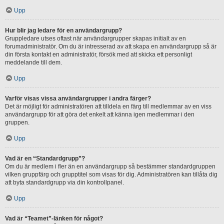
Upp
Hur blir jag ledare för en användargrupp?
Gruppledare utses oftast när användargrupper skapas initialt av en
forumadministratör. Om du är intresserad av att skapa en användargrupp så är
din första kontakt en administratör, försök med att skicka ett personligt
meddelande till dem.
Upp
Varför visas vissa användargrupper i andra färger?
Det är möjligt för administratören att tilldela en färg till medlemmar av en viss
användargrupp för att göra det enkelt att känna igen medlemmar i den
gruppen.
Upp
Vad är en “Standardgrupp”?
Om du är medlem i fler än en användargrupp så bestämmer standardgruppen
vilken gruppfärg och grupptitel som visas för dig. Administratören kan tillåta dig
att byta standardgrupp via din kontrollpanel.
Upp
Vad är “Teamet”-länken för något?