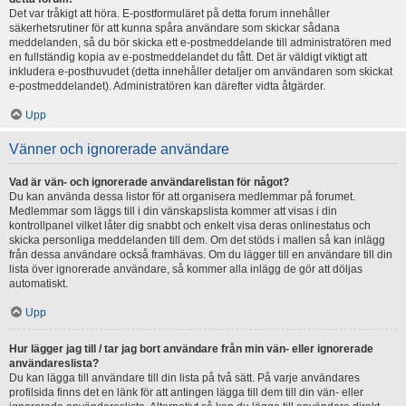
Det var tråkigt att höra. E-postformuläret på detta forum innehåller
säkerhetsrutiner för att kunna spåra användare som skickar sådana
meddelanden, så du bör skicka ett e-postmeddelande till administratören med
en fullständig kopia av e-postmeddelandet du fått. Det är väldigt viktigt att
inkludera e-posthuvudet (detta innehåller detaljer om användaren som skickat
e-postmeddelandet). Administratören kan därefter vidta åtgärder.
Upp
Vänner och ignorerade användare
Vad är vän- och ignorerade användarelistan för något?
Du kan använda dessa listor för att organisera medlemmar på forumet.
Medlemmar som läggs till i din vänskapslista kommer att visas i din
kontrollpanel vilket låter dig snabbt och enkelt visa deras onlinestatus och
skicka personliga meddelanden till dem. Om det stöds i mallen så kan inlägg
från dessa användare också framhävas. Om du lägger till en användare till din
lista över ignorerade användare, så kommer alla inlägg de gör att döljas
automatiskt.
Upp
Hur lägger jag till / tar jag bort användare från min vän- eller ignorerade
användareslista?
Du kan lägga till användare till din lista på två sätt. På varje användares
profilsida finns det en länk för att antingen lägga till dem till din vän- eller