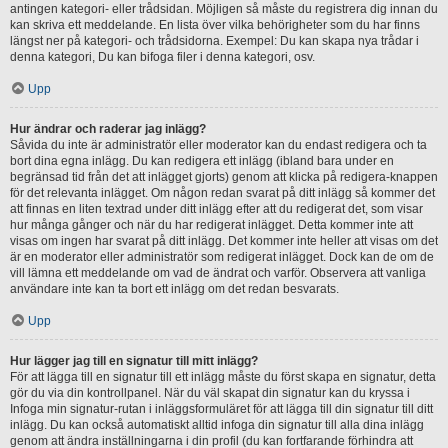
antingen kategori- eller trådsidan. Möjligen så måste du registrera dig innan du
kan skriva ett meddelande. En lista över vilka behörigheter som du har finns
längst ner på kategori- och trådsidorna. Exempel: Du kan skapa nya trådar i
denna kategori, Du kan bifoga filer i denna kategori, osv.
Upp
Hur ändrar och raderar jag inlägg?
Såvida du inte är administratör eller moderator kan du endast redigera och ta
bort dina egna inlägg. Du kan redigera ett inlägg (ibland bara under en
begränsad tid från det att inlägget gjorts) genom att klicka på redigera-knappen
för det relevanta inlägget. Om någon redan svarat på ditt inlägg så kommer det
att finnas en liten textrad under ditt inlägg efter att du redigerat det, som visar
hur många gånger och när du har redigerat inlägget. Detta kommer inte att
visas om ingen har svarat på ditt inlägg. Det kommer inte heller att visas om det
är en moderator eller administratör som redigerat inlägget. Dock kan de om de
vill lämna ett meddelande om vad de ändrat och varför. Observera att vanliga
användare inte kan ta bort ett inlägg om det redan besvarats.
Upp
Hur lägger jag till en signatur till mitt inlägg?
För att lägga till en signatur till ett inlägg måste du först skapa en signatur, detta
gör du via din kontrollpanel. När du väl skapat din signatur kan du kryssa i
Infoga min signatur-rutan i inläggsformuläret för att lägga till din signatur till ditt
inlägg. Du kan också automatiskt alltid infoga din signatur till alla dina inlägg
genom att ändra inställningarna i din profil (du kan fortfarande förhindra att