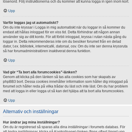
lösenord. Följ instruktionerna och du kommer att kunna logga in igen inom kort.
Upp
Varför loggas jag ut automatiskt?
Om du inte kryssar i Logga in mig automatiskt när du loggar in så kommer du
endast att hållas inloggad för en viss tid. Detta förhindrar att någon annan
använder sig av ditt konto. För att förbli inloggad, kryssa i rutan nästa gång du
loggar in. Detta rekommenderas inte om du besöker forumet från en delad
dator, t.ex. bibliotek, internetcafé, datorsal, osv. Om du inte ser denna kryssruta
så har forumadministratören inaktiverat denna funktion.
Upp
Vad gör “Ta bort alla forumcookies”-länken?
Genom att klicka på den länken så tas alla cookies som har skapats av
phpBB3 bort. Dessa cookies innehåller information som håller dig inloggad på
forumet och håller reda på vilka trådar du läst och inte läst. Om du har problem
med att logga in eller logga ut så kan det hjälpa att ta bort alla forumcookies.
Upp
Alternativ och inställningar
Hur ändrar jag mina inställningar?
Om du är registrerad så sparas alla dina inställningar i forumets databas. För
att ändra inställningar, klicka på Kontrollpanel-länken (finns oftast längst upp