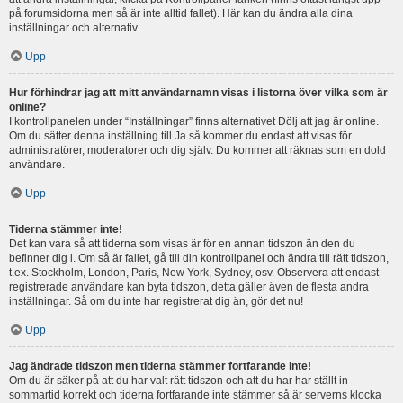
på forumsidorna men så är inte alltid fallet). Här kan du ändra alla dina
inställningar och alternativ.
Upp
Hur förhindrar jag att mitt användarnamn visas i listorna över vilka som är
online?
I kontrollpanelen under “Inställningar” finns alternativet Dölj att jag är online.
Om du sätter denna inställning till Ja så kommer du endast att visas för
administratörer, moderatorer och dig själv. Du kommer att räknas som en dold
användare.
Upp
Tiderna stämmer inte!
Det kan vara så att tiderna som visas är för en annan tidszon än den du
befinner dig i. Om så är fallet, gå till din kontrollpanel och ändra till rätt tidszon,
t.ex. Stockholm, London, Paris, New York, Sydney, osv. Observera att endast
registrerade användare kan byta tidszon, detta gäller även de flesta andra
inställningar. Så om du inte har registrerat dig än, gör det nu!
Upp
Jag ändrade tidszon men tiderna stämmer fortfarande inte!
Om du är säker på att du har valt rätt tidszon och att du har har ställt in
sommartid korrekt och tiderna fortfarande inte stämmer så är serverns klocka