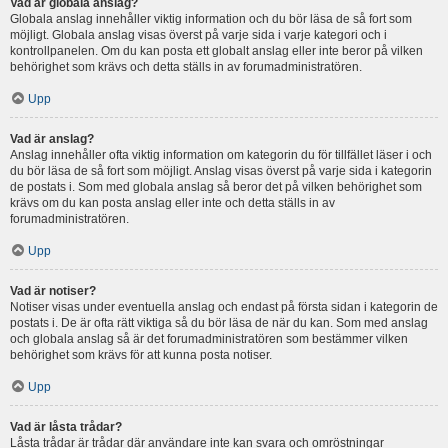
Vad är globala anslag?
Globala anslag innehåller viktig information och du bör läsa de så fort som
möjligt. Globala anslag visas överst på varje sida i varje kategori och i
kontrollpanelen. Om du kan posta ett globalt anslag eller inte beror på vilken
behörighet som krävs och detta ställs in av forumadministratören.
Upp
Vad är anslag?
Anslag innehåller ofta viktig information om kategorin du för tillfället läser i och
du bör läsa de så fort som möjligt. Anslag visas överst på varje sida i kategorin
de postats i. Som med globala anslag så beror det på vilken behörighet som
krävs om du kan posta anslag eller inte och detta ställs in av
forumadministratören.
Upp
Vad är notiser?
Notiser visas under eventuella anslag och endast på första sidan i kategorin de
postats i. De är ofta rätt viktiga så du bör läsa de när du kan. Som med anslag
och globala anslag så är det forumadministratören som bestämmer vilken
behörighet som krävs för att kunna posta notiser.
Upp
Vad är låsta trådar?
Låsta trådar är trådar där användare inte kan svara och omröstningar