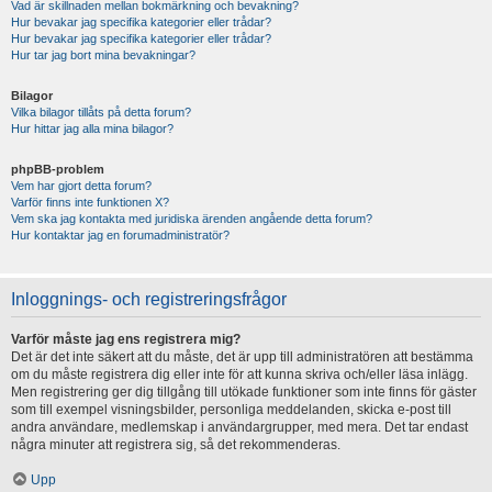
Vad är skillnaden mellan bokmärkning och bevakning?
Hur bevakar jag specifika kategorier eller trådar?
Hur bevakar jag specifika kategorier eller trådar?
Hur tar jag bort mina bevakningar?
Bilagor
Vilka bilagor tillåts på detta forum?
Hur hittar jag alla mina bilagor?
phpBB-problem
Vem har gjort detta forum?
Varför finns inte funktionen X?
Vem ska jag kontakta med juridiska ärenden angående detta forum?
Hur kontaktar jag en forumadministratör?
Inloggnings- och registreringsfrågor
Varför måste jag ens registrera mig?
Det är det inte säkert att du måste, det är upp till administratören att bestämma
om du måste registrera dig eller inte för att kunna skriva och/eller läsa inlägg.
Men registrering ger dig tillgång till utökade funktioner som inte finns för gäster
som till exempel visningsbilder, personliga meddelanden, skicka e-post till
andra användare, medlemskap i användargrupper, med mera. Det tar endast
några minuter att registrera sig, så det rekommenderas.
Upp