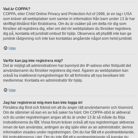
Vad är COPPA?
COPPA, eller Child Online Privacy and Protection Act of 1998, är en lag i USA
som kräver att webbplatser som samlar in information från barn under 13 år har
skriftligt tillstånd från föräldrarna. Om du är osäker på om detta rör dig som
försöker att registrera dig, eller om det rör webbplatsen du försöker registrera
dig på, kontakta ett juridiskt ombud för hjälp. Observera att phpBB inte kan ge
juridisk rådgivning och inte kan kontaktas angående något som helst juridiskt.
Upp
Varför kan jag inte registrera mig?
Det är möjligt att administratören har bannlyst din IP-adress eller förbjudit det
användarnamn du försöker registrera dig med. Ägaren av webbplatsen kan
också ha inaktiverat nyregistreringar för att förhindra att nya besökare blir
medlemmar. Kontakta en administratör för hjälp.
Upp
Jag har registrerat mig men kan inte logga in!
Försäkra dig först och främst om att du anger rätt användarnamn och lösenord.
Om de stämmer så kan en av två saker ha hänt. Om COPPA-stöd är aktiverat
och du under registreringen angav att du är under 13 år så måste du följa
instruktionerna du fått. Vissa forum kräver också att nya registreringar aktiveras
innan de kan användas, antingen av dig själv eller av an administratör; denna
information visades under registreringen. Om du har fått ett e-postmeddelande,
följ instruktionerna i det. Om du inte fått ett e-postmeddelande så kanske du