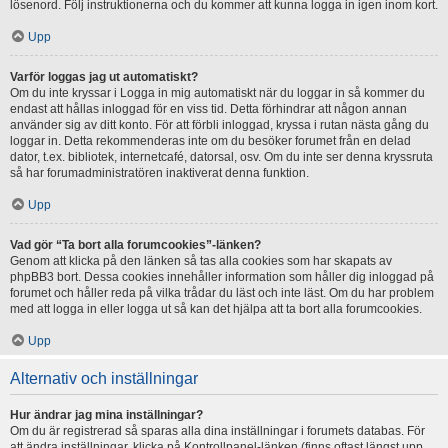
lösenord. Följ instruktionerna och du kommer att kunna logga in igen inom kort.
Upp
Varför loggas jag ut automatiskt?
Om du inte kryssar i Logga in mig automatiskt när du loggar in så kommer du
endast att hållas inloggad för en viss tid. Detta förhindrar att någon annan
använder sig av ditt konto. För att förbli inloggad, kryssa i rutan nästa gång du
loggar in. Detta rekommenderas inte om du besöker forumet från en delad
dator, t.ex. bibliotek, internetcafé, datorsal, osv. Om du inte ser denna kryssruta
så har forumadministratören inaktiverat denna funktion.
Upp
Vad gör “Ta bort alla forumcookies”-länken?
Genom att klicka på den länken så tas alla cookies som har skapats av
phpBB3 bort. Dessa cookies innehåller information som håller dig inloggad på
forumet och håller reda på vilka trådar du läst och inte läst. Om du har problem
med att logga in eller logga ut så kan det hjälpa att ta bort alla forumcookies.
Upp
Alternativ och inställningar
Hur ändrar jag mina inställningar?
Om du är registrerad så sparas alla dina inställningar i forumets databas. För
att ändra inställningar, klicka på Kontrollpanel-länken (finns oftast längst upp