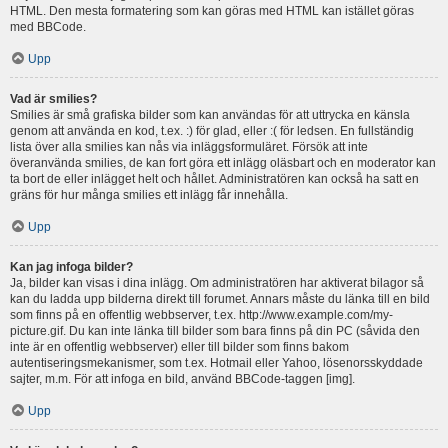
HTML. Den mesta formatering som kan göras med HTML kan istället göras
med BBCode.
Upp
Vad är smilies?
Smilies är små grafiska bilder som kan användas för att uttrycka en känsla
genom att använda en kod, t.ex. :) för glad, eller :( för ledsen. En fullständig
lista över alla smilies kan nås via inläggsformuläret. Försök att inte
överanvända smilies, de kan fort göra ett inlägg oläsbart och en moderator kan
ta bort de eller inlägget helt och hållet. Administratören kan också ha satt en
gräns för hur många smilies ett inlägg får innehålla.
Upp
Kan jag infoga bilder?
Ja, bilder kan visas i dina inlägg. Om administratören har aktiverat bilagor så
kan du ladda upp bilderna direkt till forumet. Annars måste du länka till en bild
som finns på en offentlig webbserver, t.ex. http://www.example.com/my-
picture.gif. Du kan inte länka till bilder som bara finns på din PC (såvida den
inte är en offentlig webbserver) eller till bilder som finns bakom
autentiseringsmekanismer, som t.ex. Hotmail eller Yahoo, lösenorsskyddade
sajter, m.m. För att infoga en bild, använd BBCode-taggen [img].
Upp