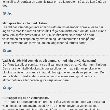
felinställd. Underrätta en administratör om detta problem så att de kan åtgärda
det.
Upp
Mitt språk finns inte med i listan!
I så fall har förmodligen inte administratören installerat ditt språk eller så har
ingen översatt forumet till ditt språk. Fråga administratören om de skulle kunna
installera språkpaketet du vill ha. Om språkpaketet inte finns så är du
välkommen att skapa en ny översättning. Mer information finns på phpBB
Limiteds webbplats (använd länken längst ner på forumsidorna).
Upp
Vad är det för bild som visas tillsammans med mitt användarnamn?
Det finns två bilder som kan visas tillsammans med ett användarnamn i inlägg.
Den ena är en titelbild, oftast är dessa bilder i form av stjärnor, prickar eller
block som visar hur många inlägg du har gjort eller din status på forumet. Den
andra bilden, oftast är den större, är känd som en visningsbild och är i
allmänhet unik eller personlig för varje användare.
Upp
Hur lägger jag till en visningsbild?
Det är upp till forumadministratören att tillåta visningsbilder och välja vilka sätt
visningsbilder kan användas på. Om du inte kan använda visningsbilder,
kontakta en forumadministratör och fråga de om deras anledning till detta.