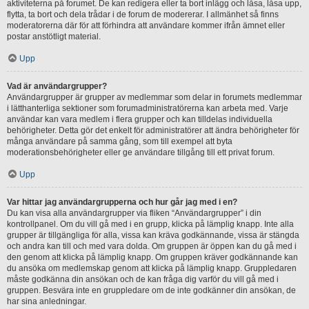
aktiviteterna på forumet. De kan redigera eller ta bort inlägg och låsa, låsa upp,
flytta, ta bort och dela trådar i de forum de modererar. I allmänhet så finns
moderatorerna där för att förhindra att användare kommer ifrån ämnet eller
postar anstötligt material.
Upp
Vad är användargrupper?
Användargrupper är grupper av medlemmar som delar in forumets medlemmar
i lätthanterliga sektioner som forumadministratörerna kan arbeta med. Varje
användar kan vara medlem i flera grupper och kan tilldelas individuella
behörigheter. Detta gör det enkelt för administratörer att ändra behörigheter för
många användare på samma gång, som till exempel att byta
moderationsbehörigheter eller ge användare tillgång till ett privat forum.
Upp
Var hittar jag användargrupperna och hur går jag med i en?
Du kan visa alla användargrupper via fliken “Användargrupper” i din
kontrollpanel. Om du vill gå med i en grupp, klicka på lämplig knapp. Inte alla
grupper är tillgängliga för alla, vissa kan kräva godkännande, vissa är stängda
och andra kan till och med vara dolda. Om gruppen är öppen kan du gå med i
den genom att klicka på lämplig knapp. Om gruppen kräver godkännande kan
du ansöka om medlemskap genom att klicka på lämplig knapp. Gruppledaren
måste godkänna din ansökan och de kan fråga dig varför du vill gå med i
gruppen. Besvära inte en gruppledare om de inte godkänner din ansökan, de
har sina anledningar.