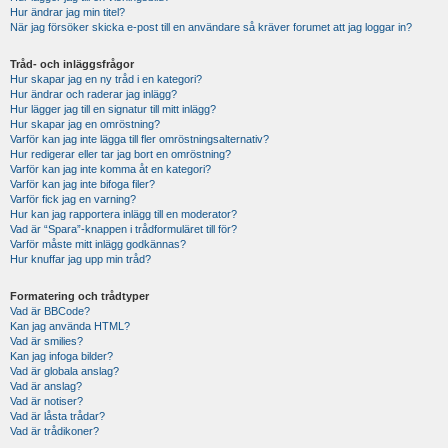
Hur ändrar jag min titel?
När jag försöker skicka e-post till en användare så kräver forumet att jag loggar in?
Tråd- och inläggsfrågor
Hur skapar jag en ny tråd i en kategori?
Hur ändrar och raderar jag inlägg?
Hur lägger jag till en signatur till mitt inlägg?
Hur skapar jag en omröstning?
Varför kan jag inte lägga till fler omröstningsalternativ?
Hur redigerar eller tar jag bort en omröstning?
Varför kan jag inte komma åt en kategori?
Varför kan jag inte bifoga filer?
Varför fick jag en varning?
Hur kan jag rapportera inlägg till en moderator?
Vad är “Spara”-knappen i trådformuläret till för?
Varför måste mitt inlägg godkännas?
Hur knuffar jag upp min tråd?
Formatering och trådtyper
Vad är BBCode?
Kan jag använda HTML?
Vad är smilies?
Kan jag infoga bilder?
Vad är globala anslag?
Vad är anslag?
Vad är notiser?
Vad är låsta trådar?
Vad är trådikoner?