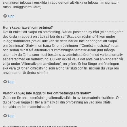
signaturen infogas i enskilda inlägg genom att klicka ur Infoga min signatur-
rutan i inläggsformuläret).
Upp
Hur skapar jag en omröstning?
Det är enkelt att skapa en omröstning. När du postar en ny tråd (eller redigerar
det första inlägget i en tråd) så bör du se “Skapa omröstning”-fliken under
inläggsformuläret (om du inte kan se detta har du inte behörighet att skapa
omröstningar). Skriv in en fråga för omröstningen i “Omröstningsfråga”-rutan
och sedan minst två alternativ i “Omröstningsalternativ”-rutan (hur många
alternativ du får ha som mest bestäms av administratören) med varje alternativ
separerat med en radbrytning. Du kan också välja det antal val användaren får
välja under “Alternativ per användare”, en gräns för hur länge omröstningen
ska vara (0 för en omröstning som aldrig tar slut) och till sist kan du välja om
användarna får ändra sin röst.
Upp
Varför kan jag inte lägga till fler omröstningsalternativ?
Gränsen för antal omröstningsalternativ ställs in av forumadministratören. Om
du behöver lägga till fler alternativ till din omröstning än vad som tillåts,
kontakta en forumadministratör.
Upp