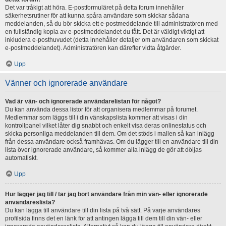
Det var tråkigt att höra. E-postformuläret på detta forum innehåller
säkerhetsrutiner för att kunna spåra användare som skickar sådana
meddelanden, så du bör skicka ett e-postmeddelande till administratören med
en fullständig kopia av e-postmeddelandet du fått. Det är väldigt viktigt att
inkludera e-posthuvudet (detta innehåller detaljer om användaren som skickat
e-postmeddelandet). Administratören kan därefter vidta åtgärder.
Upp
Vänner och ignorerade användare
Vad är vän- och ignorerade användarelistan för något?
Du kan använda dessa listor för att organisera medlemmar på forumet.
Medlemmar som läggs till i din vänskapslista kommer att visas i din
kontrollpanel vilket låter dig snabbt och enkelt visa deras onlinestatus och
skicka personliga meddelanden till dem. Om det stöds i mallen så kan inlägg
från dessa användare också framhävas. Om du lägger till en användare till din
lista över ignorerade användare, så kommer alla inlägg de gör att döljas
automatiskt.
Upp
Hur lägger jag till / tar jag bort användare från min vän- eller ignorerade
användareslista?
Du kan lägga till användare till din lista på två sätt. På varje användares
profilsida finns det en länk för att antingen lägga till dem till din vän- eller