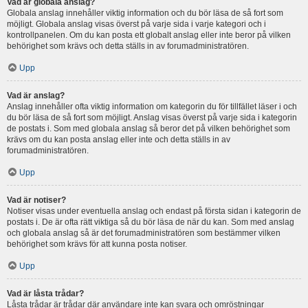
Vad är globala anslag?
Globala anslag innehåller viktig information och du bör läsa de så fort som
möjligt. Globala anslag visas överst på varje sida i varje kategori och i
kontrollpanelen. Om du kan posta ett globalt anslag eller inte beror på vilken
behörighet som krävs och detta ställs in av forumadministratören.
Upp
Vad är anslag?
Anslag innehåller ofta viktig information om kategorin du för tillfället läser i och
du bör läsa de så fort som möjligt. Anslag visas överst på varje sida i kategorin
de postats i. Som med globala anslag så beror det på vilken behörighet som
krävs om du kan posta anslag eller inte och detta ställs in av
forumadministratören.
Upp
Vad är notiser?
Notiser visas under eventuella anslag och endast på första sidan i kategorin de
postats i. De är ofta rätt viktiga så du bör läsa de när du kan. Som med anslag
och globala anslag så är det forumadministratören som bestämmer vilken
behörighet som krävs för att kunna posta notiser.
Upp
Vad är låsta trådar?
Låsta trådar är trådar där användare inte kan svara och omröstningar