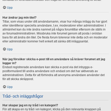
Upp
Hur ändrar jag min titel?
Titlar, som visas under ditt användarnamn, visar hur många inlägg du har gjort
eller identifierar speciella användare, t.ex. moderatorer eller administratörer. I
allmänhet kan du inte ändra namnet på några forumtitlar eftersom de ställs in
av forumadministratören. Missbruka inte forumet genom att posta i onödan
bara för att ändra din titel. De flesta forum tolererar inte detta och en moderator
eller administratör kommer helt enkelt att sänka ditt inläggsantal.
Upp
När jag försöker skicka e-post till en användare så kräver forumet att jag
loggar in?
Endast registrerade användare kan skicka e-post via det inbygga e-
postformuläret till andra användare och endast om det har aktiverats av
administratören. Detta för att förhindra att anonyma användare använder det
för att skicka skräppost.
Upp
Tråd- och inläggsfrågor
Hur skapar jag en ny tråd i en kategori?
För att skapa en ny tråd i en kategori, klicka på den relevanta knappen på