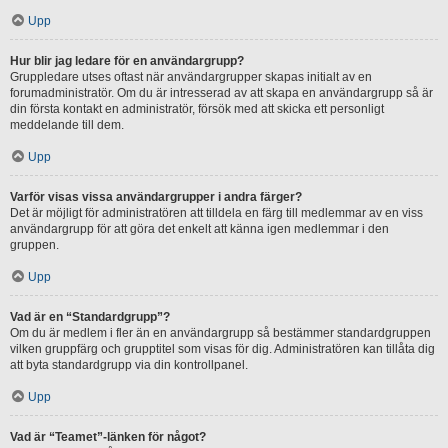
Upp
Hur blir jag ledare för en användargrupp?
Gruppledare utses oftast när användargrupper skapas initialt av en
forumadministratör. Om du är intresserad av att skapa en användargrupp så är
din första kontakt en administratör, försök med att skicka ett personligt
meddelande till dem.
Upp
Varför visas vissa användargrupper i andra färger?
Det är möjligt för administratören att tilldela en färg till medlemmar av en viss
användargrupp för att göra det enkelt att känna igen medlemmar i den
gruppen.
Upp
Vad är en “Standardgrupp”?
Om du är medlem i fler än en användargrupp så bestämmer standardgruppen
vilken gruppfärg och grupptitel som visas för dig. Administratören kan tillåta dig
att byta standardgrupp via din kontrollpanel.
Upp
Vad är “Teamet”-länken för något?