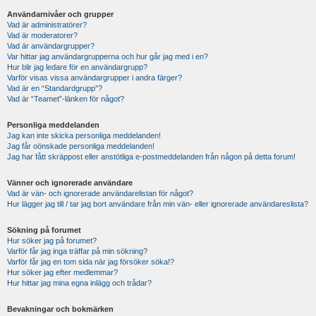
Användarnivåer och grupper
Vad är administratörer?
Vad är moderatorer?
Vad är användargrupper?
Var hittar jag användargrupperna och hur går jag med i en?
Hur blir jag ledare för en användargrupp?
Varför visas vissa användargrupper i andra färger?
Vad är en “Standardgrupp”?
Vad är “Teamet”-länken för något?
Personliga meddelanden
Jag kan inte skicka personliga meddelanden!
Jag får oönskade personliga meddelanden!
Jag har fått skräppost eller anstötliga e-postmeddelanden från någon på detta forum!
Vänner och ignorerade användare
Vad är vän- och ignorerade användarelistan för något?
Hur lägger jag till / tar jag bort användare från min vän- eller ignorerade användareslista?
Sökning på forumet
Hur söker jag på forumet?
Varför får jag inga träffar på min sökning?
Varför får jag en tom sida när jag försöker söka!?
Hur söker jag efter medlemmar?
Hur hittar jag mina egna inlägg och trådar?
Bevakningar och bokmärken