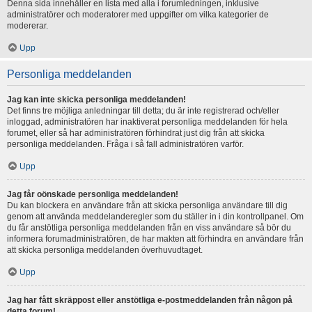
Denna sida innehåller en lista med alla i forumledningen, inklusive
administratörer och moderatorer med uppgifter om vilka kategorier de
modererar.
Upp
Personliga meddelanden
Jag kan inte skicka personliga meddelanden!
Det finns tre möjliga anledningar till detta; du är inte registrerad och/eller
inloggad, administratören har inaktiverat personliga meddelanden för hela
forumet, eller så har administratören förhindrat just dig från att skicka
personliga meddelanden. Fråga i så fall administratören varför.
Upp
Jag får oönskade personliga meddelanden!
Du kan blockera en användare från att skicka personliga användare till dig
genom att använda meddelanderegler som du ställer in i din kontrollpanel. Om
du får anstötliga personliga meddelanden från en viss användare så bör du
informera forumadministratören, de har makten att förhindra en användare från
att skicka personliga meddelanden överhuvudtaget.
Upp
Jag har fått skräppost eller anstötliga e-postmeddelanden från någon på
detta forum!