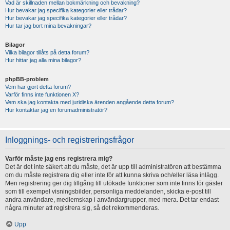
Vad är skillnaden mellan bokmärkning och bevakning?
Hur bevakar jag specifika kategorier eller trådar?
Hur bevakar jag specifika kategorier eller trådar?
Hur tar jag bort mina bevakningar?
Bilagor
Vilka bilagor tillåts på detta forum?
Hur hittar jag alla mina bilagor?
phpBB-problem
Vem har gjort detta forum?
Varför finns inte funktionen X?
Vem ska jag kontakta med juridiska ärenden angående detta forum?
Hur kontaktar jag en forumadministratör?
Inloggnings- och registreringsfrågor
Varför måste jag ens registrera mig?
Det är det inte säkert att du måste, det är upp till administratören att bestämma
om du måste registrera dig eller inte för att kunna skriva och/eller läsa inlägg.
Men registrering ger dig tillgång till utökade funktioner som inte finns för gäster
som till exempel visningsbilder, personliga meddelanden, skicka e-post till
andra användare, medlemskap i användargrupper, med mera. Det tar endast
några minuter att registrera sig, så det rekommenderas.
Upp