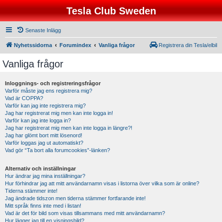
Tesla Club Sweden
Senaste Inlägg
Nyhetssidorna
Forumindex
Vanliga frågor
Registrera din Tesla/elbil
Vanliga frågor
Inloggnings- och registreringsfrågor
Varför måste jag ens registrera mig?
Vad är COPPA?
Varför kan jag inte registrera mig?
Jag har registrerat mig men kan inte logga in!
Varför kan jag inte logga in?
Jag har registrerat mig men kan inte logga in längre?!
Jag har glömt bort mitt lösenord!
Varför loggas jag ut automatiskt?
Vad gör “Ta bort alla forumcookies”-länken?
Alternativ och inställningar
Hur ändrar jag mina inställningar?
Hur förhindrar jag att mitt användarnamn visas i listorna över vilka som är online?
Tiderna stämmer inte!
Jag ändrade tidszon men tiderna stämmer fortfarande inte!
Mitt språk finns inte med i listan!
Vad är det för bild som visas tillsammans med mitt användarnamn?
Hur lägger jag till en visningsbild?