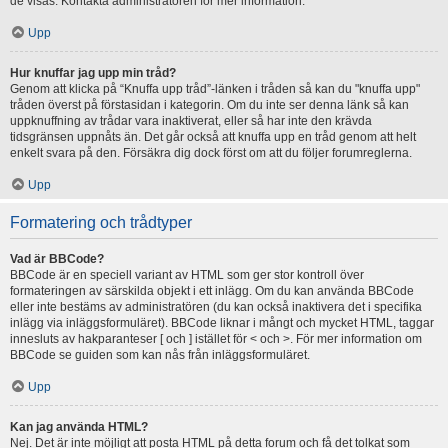
de visas. Kontakta administratören för mer information.
Upp
Hur knuffar jag upp min tråd?
Genom att klicka på “Knuffa upp tråd”-länken i tråden så kan du "knuffa upp"
tråden överst på förstasidan i kategorin. Om du inte ser denna länk så kan
uppknuffning av trådar vara inaktiverat, eller så har inte den krävda
tidsgränsen uppnåts än. Det går också att knuffa upp en tråd genom att helt
enkelt svara på den. Försäkra dig dock först om att du följer forumreglerna.
Upp
Formatering och trådtyper
Vad är BBCode?
BBCode är en speciell variant av HTML som ger stor kontroll över
formateringen av särskilda objekt i ett inlägg. Om du kan använda BBCode
eller inte bestäms av administratören (du kan också inaktivera det i specifika
inlägg via inläggsformuläret). BBCode liknar i mångt och mycket HTML, taggar
innesluts av hakparanteser [ och ] istället för < och >. För mer information om
BBCode se guiden som kan nås från inläggsformuläret.
Upp
Kan jag använda HTML?
Nej. Det är inte möjligt att posta HTML på detta forum och få det tolkat som