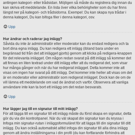
antingen kategori- eller trådsidan. Möjligen så måste du registrera dig innan du
kan skriva ett meddelande. En lista över vilka behörigheter som du har finns
längst ner på kategori- och trådsidorna. Exempel: Du kan skapa nya trådar i
denna kategori, Du kan bifoga filer i denna kategori, osv.
Upp
Hur ändrar och raderar jag inlägg?
Såvida du inte är administratör eller moderator kan du endast redigera och ta
bort dina egna inlägg. Du kan redigera ett inlägg (ibland bara under en
begränsad tid från det att inlägget gjorts) genom att klicka på redigera-knappen
för det relevanta inlägget. Om någon redan svarat på ditt inlägg så kommer det
att finnas en liten textrad under ditt inlägg efter att du redigerat det, som visar
hur många gånger och när du har redigerat inlägget. Detta kommer inte att
visas om ingen har svarat på ditt inlägg. Det kommer inte heller att visas om det
är en moderator eller administratör som redigerat inlägget. Dock kan de om de
vill lämna ett meddelande om vad de ändrat och varför. Observera att vanliga
användare inte kan ta bort ett inlägg om det redan besvarats.
Upp
Hur lägger jag till en signatur till mitt inlägg?
För att lägga till en signatur till ett inlägg måste du först skapa en signatur, detta
gör du via din kontrollpanel. När du väl skapat din signatur kan du kryssa i
Infoga min signatur-rutan i inläggsformuläret för att lägga till din signatur till ditt
inlägg. Du kan också automatiskt alltid infoga din signatur till alla dina inlägg
genom att ändra inställningarna i din profil (du kan fortfarande förhindra att