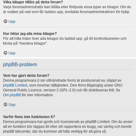
Vilka bilagor tillåts på detta forum?
Varje forumadministratör kan tillåta eller förbjuda vissa typer av bilagor. Om du
är osäker på vad som får laddas upp, kontakta forumadministratören för hjälp.
Upp
Hur hittar jag alla mina bilagor?
För att hitta listan över alla bilagor du laddat upp, gå till kontrollpanelen och
klicka på “Hantera bilagor”.
Upp
phpBB-problem
Vem har gjort detta forum?
Denna programvara (i sin oförändrade form) är producerad av, släppt av
phpBB Limited
, som innehar rättigheten. Den finns tillgänglig under GNU
General Public Licence, version 2 (GPL-2.0) och får distribueras fritt. Se
Om phpBB
för mer information.
Upp
Varför finns inte funktionen X?
Denna programvara har gjorts och licensierats av phpBB Limited. Om du anser
att en funktion bör läggas till eller vill rapportera en bugg, var vänlig och besök
phpBB Idécenter, där du kommer att hitta verktyg för att göra så.