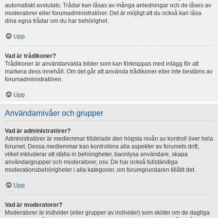
automatiskt avslutats. Trådar kan låsas av många anledningar och de låses av
moderatorer eller forumadministratörer. Det är möjligt att du också kan låsa
dina egna trådar om du har behörighet.
Upp
Vad är trådikoner?
Trådikoner är användarvalda bilder som kan förknippas med inlägg för att
markera dess innehåll. Om det går att använda trådikoner eller inte bestäms av
forumadministratören.
Upp
Användarnivåer och grupper
Vad är administratörer?
Administratörer är medlemmar tilldelade den högsta nivån av kontroll över hela
forumet. Dessa medlemmar kan kontrollera alla aspekter av forumets drift,
vilket inkluderar att ställa in behörigheter, bannlysa användare, skapa
användargrupper och moderatorer, osv. De har också fullständiga
moderationsbehörigheter i alla kategorier, om forumgrundaren tillåtit det.
Upp
Vad är moderatorer?
Moderatorer är individer (eller grupper av individer) som sköter om de dagliga