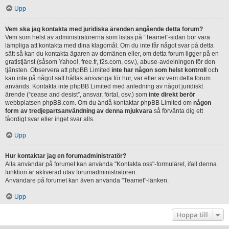
Upp
Vem ska jag kontakta med juridiska ärenden angående detta forum?
Vem som helst av administratörerna som listas på “Teamet”-sidan bör vara
lämpliga att kontakta med dina klagomål. Om du inte får något svar på detta
sätt så kan du kontakta ägaren av domänen eller, om detta forum ligger på en
gratistjänst (såsom Yahoo!, free.fr, f2s.com, osv.), abuse-avdelningen för den
tjänsten. Observera att phpBB Limited
inte har någon som helst kontroll
och
kan inte på något sätt hållas ansvariga för hur, var eller av vem detta forum
används. Kontakta inte phpBB Limited med anledning av något juridiskt
ärende (“cease and desist”, ansvar, förtal, osv.) som
inte direkt berör
webbplatsen phpBB.com. Om du ändå kontaktar phpBB Limited om
någon
form av tredjepartsanvändning av denna mjukvara
så förvänta dig ett
fåordigt svar eller inget svar alls.
Upp
Hur kontaktar jag en forumadministratör?
Alla användar på forumet kan använda "Kontakta oss"-formuläret, ifall denna
funktion är aktiverad utav forumadministratören.
Användare på forumet kan även använda "Teamet"-länken.
Upp
Hoppa till