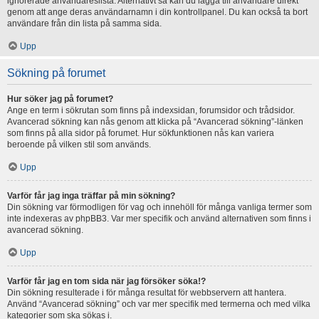
ignorerade användareslista. Alternativt så kan du lägga till användare direkt
genom att ange deras användarnamn i din kontrollpanel. Du kan också ta bort
användare från din lista på samma sida.
Upp
Sökning på forumet
Hur söker jag på forumet?
Ange en term i sökrutan som finns på indexsidan, forumsidor och trådsidor.
Avancerad sökning kan nås genom att klicka på “Avancerad sökning”-länken
som finns på alla sidor på forumet. Hur sökfunktionen nås kan variera
beroende på vilken stil som används.
Upp
Varför får jag inga träffar på min sökning?
Din sökning var förmodligen för vag och innehöll för många vanliga termer som
inte indexeras av phpBB3. Var mer specifik och använd alternativen som finns i
avancerad sökning.
Upp
Varför får jag en tom sida när jag försöker söka!?
Din sökning resulterade i för många resultat för webbservern att hantera.
Använd “Avancerad sökning” och var mer specifik med termerna och med vilka
kategorier som ska sökas i.