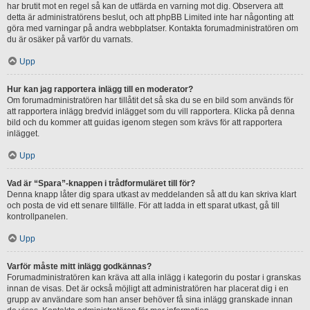
har brutit mot en regel så kan de utfärda en varning mot dig. Observera att
detta är administratörens beslut, och att phpBB Limited inte har någonting att
göra med varningar på andra webbplatser. Kontakta forumadministratören om
du är osäker på varför du varnats.
Upp
Hur kan jag rapportera inlägg till en moderator?
Om forumadministratören har tillåtit det så ska du se en bild som används för
att rapportera inlägg bredvid inlägget som du vill rapportera. Klicka på denna
bild och du kommer att guidas igenom stegen som krävs för att rapportera
inlägget.
Upp
Vad är “Spara”-knappen i trådformuläret till för?
Denna knapp låter dig spara utkast av meddelanden så att du kan skriva klart
och posta de vid ett senare tillfälle. För att ladda in ett sparat utkast, gå till
kontrollpanelen.
Upp
Varför måste mitt inlägg godkännas?
Forumadministratören kan kräva att alla inlägg i kategorin du postar i granskas
innan de visas. Det är också möjligt att administratören har placerat dig i en
grupp av användare som han anser behöver få sina inlägg granskade innan