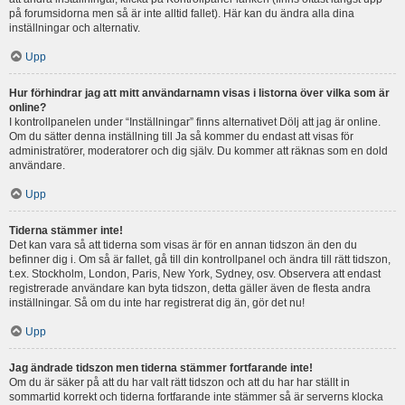
på forumsidorna men så är inte alltid fallet). Här kan du ändra alla dina
inställningar och alternativ.
Upp
Hur förhindrar jag att mitt användarnamn visas i listorna över vilka som är
online?
I kontrollpanelen under “Inställningar” finns alternativet Dölj att jag är online.
Om du sätter denna inställning till Ja så kommer du endast att visas för
administratörer, moderatorer och dig själv. Du kommer att räknas som en dold
användare.
Upp
Tiderna stämmer inte!
Det kan vara så att tiderna som visas är för en annan tidszon än den du
befinner dig i. Om så är fallet, gå till din kontrollpanel och ändra till rätt tidszon,
t.ex. Stockholm, London, Paris, New York, Sydney, osv. Observera att endast
registrerade användare kan byta tidszon, detta gäller även de flesta andra
inställningar. Så om du inte har registrerat dig än, gör det nu!
Upp
Jag ändrade tidszon men tiderna stämmer fortfarande inte!
Om du är säker på att du har valt rätt tidszon och att du har har ställt in
sommartid korrekt och tiderna fortfarande inte stämmer så är serverns klocka