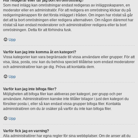
Hur redigerar eller tar jag bort en omröstning?
Som med inlägg kan omröstningar endast redigeras av inläggsskaparen, en
moderator eller en administratör. För att redigera en omröstning klickar du på
redigeringsknappen för det första inlägget i tråden. Om ingen har röstat så går
det att ta bort omröstningen eller redigera alternativen. Om någon däremot har
röstat så kan endast moderatorer och administratörer redigera eller ta bort
omröstningen. Detta för att förhindra fusk.
Upp
Varför kan jag inte komma åt en kategori?
Vissa kategorier kan vara begränsade till vissa användare eller grupper. För att
visa, läsa, posta, osv. kan du behöva speciell tillåtelse som endast moderatorer
och administratörer kan ge dig. Pröva att kontakta dem.
Upp
Varför kan jag inte bifoga filer?
Möjligheten att bifoga filer kan aktiveras per kategori, per grupp och per
användare. Administratören kanske inte tillåter bilagor i just den kategori du
försöker posta i, eller så kan endast vissa grupper bifoga filer. Kontakta
administratören om du är osäker på varför du inte kan bifoga filer.
Upp
Varför fick jag en varning?
Alla administratörer har egna regler för sina webbplatser. Om de anser att du