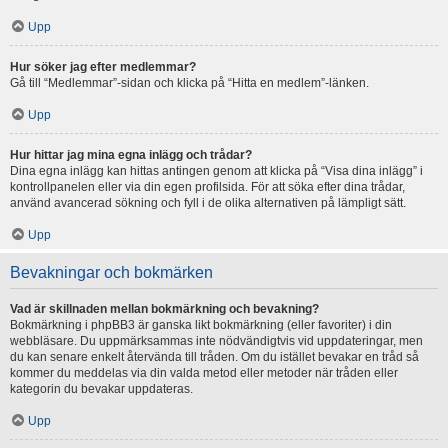
Upp
Hur söker jag efter medlemmar?
Gå till “Medlemmar”-sidan och klicka på “Hitta en medlem”-länken.
Upp
Hur hittar jag mina egna inlägg och trådar?
Dina egna inlägg kan hittas antingen genom att klicka på “Visa dina inlägg” i
kontrollpanelen eller via din egen profilsida. För att söka efter dina trådar,
använd avancerad sökning och fyll i de olika alternativen på lämpligt sätt.
Upp
Bevakningar och bokmärken
Vad är skillnaden mellan bokmärkning och bevakning?
Bokmärkning i phpBB3 är ganska likt bokmärkning (eller favoriter) i din
webbläsare. Du uppmärksammas inte nödvändigtvis vid uppdateringar, men
du kan senare enkelt återvända till tråden. Om du istället bevakar en tråd så
kommer du meddelas via din valda metod eller metoder när tråden eller
kategorin du bevakar uppdateras.
Upp