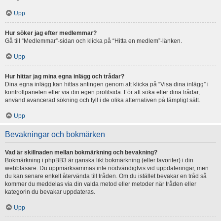
Upp
Hur söker jag efter medlemmar?
Gå till “Medlemmar”-sidan och klicka på “Hitta en medlem”-länken.
Upp
Hur hittar jag mina egna inlägg och trådar?
Dina egna inlägg kan hittas antingen genom att klicka på “Visa dina inlägg” i
kontrollpanelen eller via din egen profilsida. För att söka efter dina trådar,
använd avancerad sökning och fyll i de olika alternativen på lämpligt sätt.
Upp
Bevakningar och bokmärken
Vad är skillnaden mellan bokmärkning och bevakning?
Bokmärkning i phpBB3 är ganska likt bokmärkning (eller favoriter) i din
webbläsare. Du uppmärksammas inte nödvändigtvis vid uppdateringar, men
du kan senare enkelt återvända till tråden. Om du istället bevakar en tråd så
kommer du meddelas via din valda metod eller metoder när tråden eller
kategorin du bevakar uppdateras.
Upp