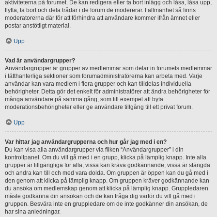
aktiviteterna på forumet. De kan redigera eller ta bort inlägg och låsa, låsa upp,
flytta, ta bort och dela trådar i de forum de modererar. I allmänhet så finns
moderatorerna där för att förhindra att användare kommer ifrån ämnet eller
postar anstötligt material.
Upp
Vad är användargrupper?
Användargrupper är grupper av medlemmar som delar in forumets medlemmar
i lätthanterliga sektioner som forumadministratörerna kan arbeta med. Varje
användar kan vara medlem i flera grupper och kan tilldelas individuella
behörigheter. Detta gör det enkelt för administratörer att ändra behörigheter för
många användare på samma gång, som till exempel att byta
moderationsbehörigheter eller ge användare tillgång till ett privat forum.
Upp
Var hittar jag användargrupperna och hur går jag med i en?
Du kan visa alla användargrupper via fliken “Användargrupper” i din
kontrollpanel. Om du vill gå med i en grupp, klicka på lämplig knapp. Inte alla
grupper är tillgängliga för alla, vissa kan kräva godkännande, vissa är stängda
och andra kan till och med vara dolda. Om gruppen är öppen kan du gå med i
den genom att klicka på lämplig knapp. Om gruppen kräver godkännande kan
du ansöka om medlemskap genom att klicka på lämplig knapp. Gruppledaren
måste godkänna din ansökan och de kan fråga dig varför du vill gå med i
gruppen. Besvära inte en gruppledare om de inte godkänner din ansökan, de
har sina anledningar.