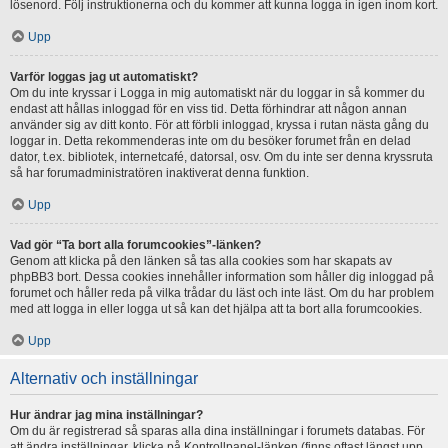
lösenord. Följ instruktionerna och du kommer att kunna logga in igen inom kort.
Upp
Varför loggas jag ut automatiskt?
Om du inte kryssar i Logga in mig automatiskt när du loggar in så kommer du
endast att hållas inloggad för en viss tid. Detta förhindrar att någon annan
använder sig av ditt konto. För att förbli inloggad, kryssa i rutan nästa gång du
loggar in. Detta rekommenderas inte om du besöker forumet från en delad
dator, t.ex. bibliotek, internetcafé, datorsal, osv. Om du inte ser denna kryssruta
så har forumadministratören inaktiverat denna funktion.
Upp
Vad gör “Ta bort alla forumcookies”-länken?
Genom att klicka på den länken så tas alla cookies som har skapats av
phpBB3 bort. Dessa cookies innehåller information som håller dig inloggad på
forumet och håller reda på vilka trådar du läst och inte läst. Om du har problem
med att logga in eller logga ut så kan det hjälpa att ta bort alla forumcookies.
Upp
Alternativ och inställningar
Hur ändrar jag mina inställningar?
Om du är registrerad så sparas alla dina inställningar i forumets databas. För
att ändra inställningar, klicka på Kontrollpanel-länken (finns oftast längst upp