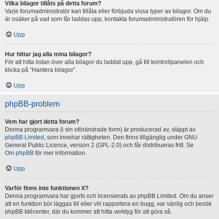
Vilka bilagor tillåts på detta forum?
Varje forumadministratör kan tillåta eller förbjuda vissa typer av bilagor. Om du
är osäker på vad som får laddas upp, kontakta forumadministratören för hjälp.
Upp
Hur hittar jag alla mina bilagor?
För att hitta listan över alla bilagor du laddat upp, gå till kontrollpanelen och
klicka på “Hantera bilagor”.
Upp
phpBB-problem
Vem har gjort detta forum?
Denna programvara (i sin oförändrade form) är producerad av, släppt av
phpBB Limited
, som innehar rättigheten. Den finns tillgänglig under GNU
General Public Licence, version 2 (GPL-2.0) och får distribueras fritt. Se
Om phpBB
för mer information.
Upp
Varför finns inte funktionen X?
Denna programvara har gjorts och licensierats av phpBB Limited. Om du anser
att en funktion bör läggas till eller vill rapportera en bugg, var vänlig och besök
phpBB Idécenter, där du kommer att hitta verktyg för att göra så.