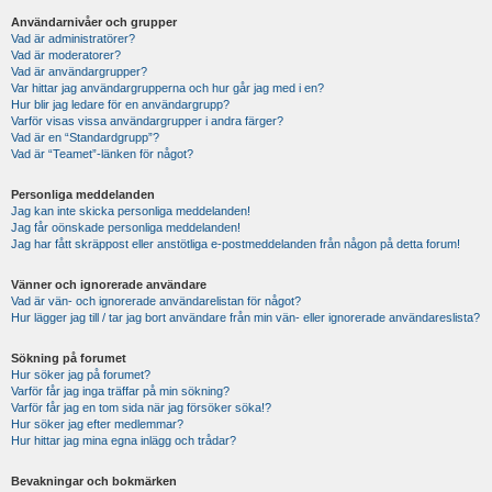
Användarnivåer och grupper
Vad är administratörer?
Vad är moderatorer?
Vad är användargrupper?
Var hittar jag användargrupperna och hur går jag med i en?
Hur blir jag ledare för en användargrupp?
Varför visas vissa användargrupper i andra färger?
Vad är en “Standardgrupp”?
Vad är “Teamet”-länken för något?
Personliga meddelanden
Jag kan inte skicka personliga meddelanden!
Jag får oönskade personliga meddelanden!
Jag har fått skräppost eller anstötliga e-postmeddelanden från någon på detta forum!
Vänner och ignorerade användare
Vad är vän- och ignorerade användarelistan för något?
Hur lägger jag till / tar jag bort användare från min vän- eller ignorerade användareslista?
Sökning på forumet
Hur söker jag på forumet?
Varför får jag inga träffar på min sökning?
Varför får jag en tom sida när jag försöker söka!?
Hur söker jag efter medlemmar?
Hur hittar jag mina egna inlägg och trådar?
Bevakningar och bokmärken