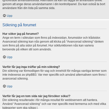
ignorerade användareslista. Alternativt så kan du lägga till användare direkt
genom att ange deras användarnamn i din kontrollpanel. Du kan också ta bort
användare från din lista på samma sida.
Upp
Sökning på forumet
Hur söker jag på forumet?
Ange en term i sökrutan som finns på indexsidan, forumsidor och trådsidor.
Avancerad sökning kan nås genom att klicka på “Avancerad sökning”-länken
som finns på alla sidor på forumet. Hur sökfunktionen nås kan variera
beroende på vilken stil som används.
Upp
Varför får jag inga träffar på min sökning?
Din sökning var förmodligen för vag och innehöll för många vanliga termer som
inte indexeras av phpBB3. Var mer specifik och använd alternativen som finns i
avancerad sökning.
Upp
Varför får jag en tom sida när jag försöker söka!?
Din sökning resulterade i för många resultat för webbservern att hantera.
Använd “Avancerad sökning” och var mer specifik med termerna och med vilka
kategorier som ska sökas i.