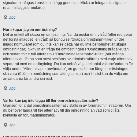
signaturen infogas i enskilda inlägg genom att klicka ur Infoga min signatur-
rutan i inläggsformuläret).
Upp
Hur skapar jag en omröstning?
Det är enkelt att skapa en omröstning. När du postar en ny tråd (eller redigerar
det första inlägget i en tråd) så bör du se “Skapa omröstning”-fliken under
inläggsformuläret (om du inte kan se detta har du inte behörighet att skapa
omröstningar). Skriv in en fråga för omröstningen i “Omröstningsfråga”-rutan
och sedan minst två alternativ i “Omröstningsalternativ”-rutan (hur många
alternativ du får ha som mest bestäms av administratören) med varje alternativ
separerat med en radbrytning. Du kan också välja det antal val användaren får
välja under “Alternativ per användare”, en gräns för hur länge omröstningen
ska vara (0 för en omröstning som aldrig tar slut) och till sist kan du välja om
användarna får ändra sin röst.
Upp
Varför kan jag inte lägga till fler omröstningsalternativ?
Gränsen för antal omröstningsalternativ ställs in av forumadministratören. Om
du behöver lägga till fler alternativ till din omröstning än vad som tillåts,
kontakta en forumadministratör.
Upp