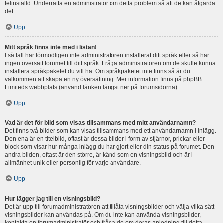
felinställd. Underrätta en administratör om detta problem så att de kan åtgärda
det.
Upp
Mitt språk finns inte med i listan!
I så fall har förmodligen inte administratören installerat ditt språk eller så har
ingen översatt forumet till ditt språk. Fråga administratören om de skulle kunna
installera språkpaketet du vill ha. Om språkpaketet inte finns så är du
välkommen att skapa en ny översättning. Mer information finns på phpBB
Limiteds webbplats (använd länken längst ner på forumsidorna).
Upp
Vad är det för bild som visas tillsammans med mitt användarnamn?
Det finns två bilder som kan visas tillsammans med ett användarnamn i inlägg.
Den ena är en titelbild, oftast är dessa bilder i form av stjärnor, prickar eller
block som visar hur många inlägg du har gjort eller din status på forumet. Den
andra bilden, oftast är den större, är känd som en visningsbild och är i
allmänhet unik eller personlig för varje användare.
Upp
Hur lägger jag till en visningsbild?
Det är upp till forumadministratören att tillåta visningsbilder och välja vilka sätt
visningsbilder kan användas på. Om du inte kan använda visningsbilder,
kontakta en forumadministratör och fråga de om deras anledning till detta.