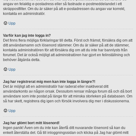
angav en felaktig e-postadress eller så fastnade e-postmeddelandet i ett
skräppostfilter. Om du är säker på att e-postadressen du angav var korrekt,
kontakta en administratör.
Upp
Varför kan jag inte logga in?
Det finns flera möjliga förklaringar till detta. Först och främst, försäkra dig om att
ditt användarnamn och lösenord stämmer. Om du är säker på att de stämmer,
kontakta administratören för att försäkra dig om att du inte har bannlysts från
forumet. Det är också möjligt att administratören har gjort en felinställning och
behöver åtgärda detta.
Upp
Jag har registrerat mig men kan inte logga in längre?!
Det är möjligt att en administratör har raderat eller inaktiverat ditt
användarkonto av någon orsak. Dessutom rensar många forum då och då bort
användare som inte postat på länge för att minska storleken på databasen. Om
så har skett, registrera dig igen och försök involvera dig mer i diskussionerna.
Upp
Jag har glömt bort mitt lösenord!
Ingen panik! Även om du inte kan återfå ditt nuvarande lösenord så kan du
enkelt återställa det. Gå till inloggningssidan och klicka på Jag har glömt mitt