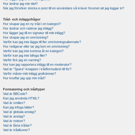
Hur ändrar jag min titel?
När jag försöker skicka e-post till en användare så kräver forumet att jag loggar in?
Tråd- och inläggsfrågor
Hur skapar jag en ny tråd i en kategori?
Hur ändrar och raderar jag inlägg?
Hur lägger jag till en signatur till mitt inlägg?
Hur skapar jag en omröstning?
Varför kan jag inte lägga till fler omröstningsalternativ?
Hur redigerar eller tar jag bort en omröstning?
Varför kan jag inte komma åt en kategori?
Varför kan jag inte bifoga filer?
Varför fick jag en varning?
Hur kan jag rapportera inlägg till en moderator?
Vad är “Spara”-knappen i trådformuläret till för?
Varför måste mitt inlägg godkännas?
Hur knuffar jag upp min tråd?
Formatering och trådtyper
Vad är BBCode?
Kan jag använda HTML?
Vad är smilies?
Kan jag infoga bilder?
Vad är globala anslag?
Vad är anslag?
Vad är notiser?
Vad är låsta trådar?
Vad är trådikoner?