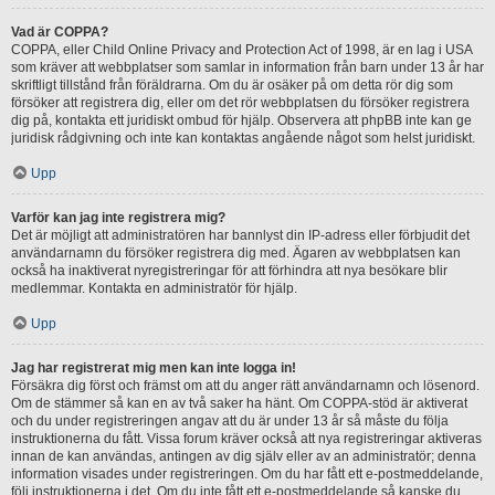
Vad är COPPA?
COPPA, eller Child Online Privacy and Protection Act of 1998, är en lag i USA
som kräver att webbplatser som samlar in information från barn under 13 år har
skriftligt tillstånd från föräldrarna. Om du är osäker på om detta rör dig som
försöker att registrera dig, eller om det rör webbplatsen du försöker registrera
dig på, kontakta ett juridiskt ombud för hjälp. Observera att phpBB inte kan ge
juridisk rådgivning och inte kan kontaktas angående något som helst juridiskt.
Upp
Varför kan jag inte registrera mig?
Det är möjligt att administratören har bannlyst din IP-adress eller förbjudit det
användarnamn du försöker registrera dig med. Ägaren av webbplatsen kan
också ha inaktiverat nyregistreringar för att förhindra att nya besökare blir
medlemmar. Kontakta en administratör för hjälp.
Upp
Jag har registrerat mig men kan inte logga in!
Försäkra dig först och främst om att du anger rätt användarnamn och lösenord.
Om de stämmer så kan en av två saker ha hänt. Om COPPA-stöd är aktiverat
och du under registreringen angav att du är under 13 år så måste du följa
instruktionerna du fått. Vissa forum kräver också att nya registreringar aktiveras
innan de kan användas, antingen av dig själv eller av an administratör; denna
information visades under registreringen. Om du har fått ett e-postmeddelande,
följ instruktionerna i det. Om du inte fått ett e-postmeddelande så kanske du