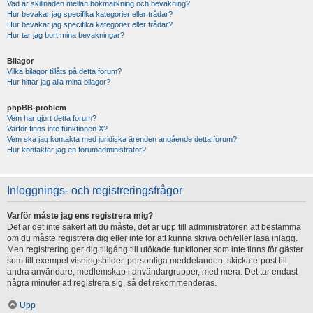
Vad är skillnaden mellan bokmärkning och bevakning?
Hur bevakar jag specifika kategorier eller trådar?
Hur bevakar jag specifika kategorier eller trådar?
Hur tar jag bort mina bevakningar?
Bilagor
Vilka bilagor tillåts på detta forum?
Hur hittar jag alla mina bilagor?
phpBB-problem
Vem har gjort detta forum?
Varför finns inte funktionen X?
Vem ska jag kontakta med juridiska ärenden angående detta forum?
Hur kontaktar jag en forumadministratör?
Inloggnings- och registreringsfrågor
Varför måste jag ens registrera mig?
Det är det inte säkert att du måste, det är upp till administratören att bestämma
om du måste registrera dig eller inte för att kunna skriva och/eller läsa inlägg.
Men registrering ger dig tillgång till utökade funktioner som inte finns för gäster
som till exempel visningsbilder, personliga meddelanden, skicka e-post till
andra användare, medlemskap i användargrupper, med mera. Det tar endast
några minuter att registrera sig, så det rekommenderas.
Upp