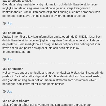
Vad är globala anslag?
Globala anslag innehåller viktig information och du bör läsa de så fort som
möjligt. Globala anslag visas överst på varje sida i varje kategori och i
kontrollpanelen. Om du kan posta ett globalt anslag eller inte beror på vilken
behörighet som krävs och detta ställs in av forumadministratören.
Upp
Vad är anslag?
Anslag innehåller ofta viktig information om kategorin du för tillfället läser i och
du bör läsa de så fort som möjligt. Anslag visas överst på varje sida i kategorin
de postats i. Som med globala anslag så beror det på vilken behörighet som
krävs om du kan posta anslag eller inte och detta ställs in av
forumadministratören.
Upp
Vad är notiser?
Notiser visas under eventuella anslag och endast på första sidan i kategorin de
postats i. De är ofta rätt viktiga så du bör läsa de när du kan. Som med anslag
och globala anslag så är det forumadministratören som bestämmer vilken
behörighet som krävs för att kunna posta notiser.
Upp
Vad är låsta trådar?
Låsta trådar är trådar där användare inte kan svara och omröstningar