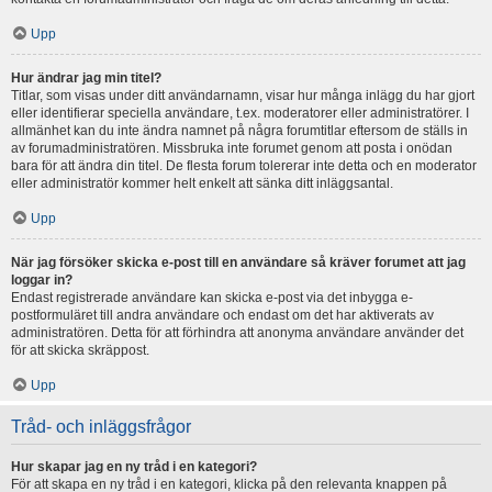
Upp
Hur ändrar jag min titel?
Titlar, som visas under ditt användarnamn, visar hur många inlägg du har gjort
eller identifierar speciella användare, t.ex. moderatorer eller administratörer. I
allmänhet kan du inte ändra namnet på några forumtitlar eftersom de ställs in
av forumadministratören. Missbruka inte forumet genom att posta i onödan
bara för att ändra din titel. De flesta forum tolererar inte detta och en moderator
eller administratör kommer helt enkelt att sänka ditt inläggsantal.
Upp
När jag försöker skicka e-post till en användare så kräver forumet att jag
loggar in?
Endast registrerade användare kan skicka e-post via det inbygga e-
postformuläret till andra användare och endast om det har aktiverats av
administratören. Detta för att förhindra att anonyma användare använder det
för att skicka skräppost.
Upp
Tråd- och inläggsfrågor
Hur skapar jag en ny tråd i en kategori?
För att skapa en ny tråd i en kategori, klicka på den relevanta knappen på