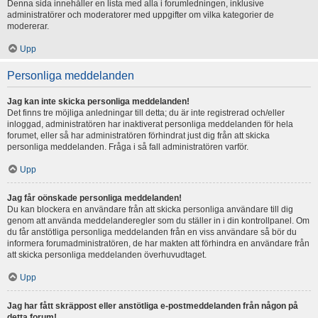
Denna sida innehåller en lista med alla i forumledningen, inklusive
administratörer och moderatorer med uppgifter om vilka kategorier de
modererar.
Upp
Personliga meddelanden
Jag kan inte skicka personliga meddelanden!
Det finns tre möjliga anledningar till detta; du är inte registrerad och/eller
inloggad, administratören har inaktiverat personliga meddelanden för hela
forumet, eller så har administratören förhindrat just dig från att skicka
personliga meddelanden. Fråga i så fall administratören varför.
Upp
Jag får oönskade personliga meddelanden!
Du kan blockera en användare från att skicka personliga användare till dig
genom att använda meddelanderegler som du ställer in i din kontrollpanel. Om
du får anstötliga personliga meddelanden från en viss användare så bör du
informera forumadministratören, de har makten att förhindra en användare från
att skicka personliga meddelanden överhuvudtaget.
Upp
Jag har fått skräppost eller anstötliga e-postmeddelanden från någon på
detta forum!