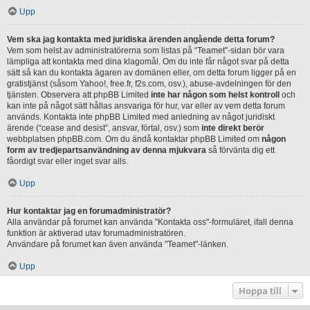
Upp
Vem ska jag kontakta med juridiska ärenden angående detta forum?
Vem som helst av administratörerna som listas på “Teamet”-sidan bör vara
lämpliga att kontakta med dina klagomål. Om du inte får något svar på detta
sätt så kan du kontakta ägaren av domänen eller, om detta forum ligger på en
gratistjänst (såsom Yahoo!, free.fr, f2s.com, osv.), abuse-avdelningen för den
tjänsten. Observera att phpBB Limited
inte har någon som helst kontroll
och
kan inte på något sätt hållas ansvariga för hur, var eller av vem detta forum
används. Kontakta inte phpBB Limited med anledning av något juridiskt
ärende (“cease and desist”, ansvar, förtal, osv.) som
inte direkt berör
webbplatsen phpBB.com. Om du ändå kontaktar phpBB Limited om
någon
form av tredjepartsanvändning av denna mjukvara
så förvänta dig ett
fåordigt svar eller inget svar alls.
Upp
Hur kontaktar jag en forumadministratör?
Alla användar på forumet kan använda "Kontakta oss"-formuläret, ifall denna
funktion är aktiverad utav forumadministratören.
Användare på forumet kan även använda "Teamet"-länken.
Upp
Hoppa till