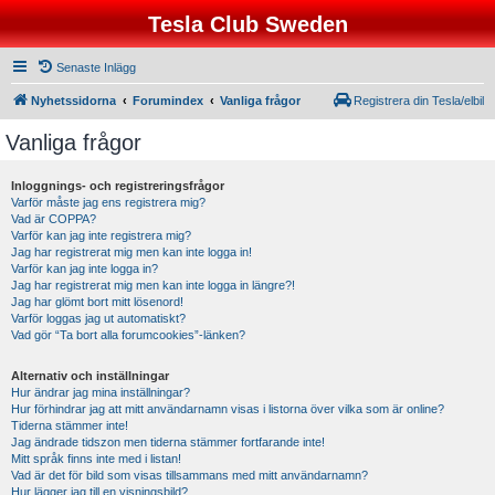
Tesla Club Sweden
Senaste Inlägg
Nyhetssidorna
Forumindex
Vanliga frågor
Registrera din Tesla/elbil
Vanliga frågor
Inloggnings- och registreringsfrågor
Varför måste jag ens registrera mig?
Vad är COPPA?
Varför kan jag inte registrera mig?
Jag har registrerat mig men kan inte logga in!
Varför kan jag inte logga in?
Jag har registrerat mig men kan inte logga in längre?!
Jag har glömt bort mitt lösenord!
Varför loggas jag ut automatiskt?
Vad gör “Ta bort alla forumcookies”-länken?
Alternativ och inställningar
Hur ändrar jag mina inställningar?
Hur förhindrar jag att mitt användarnamn visas i listorna över vilka som är online?
Tiderna stämmer inte!
Jag ändrade tidszon men tiderna stämmer fortfarande inte!
Mitt språk finns inte med i listan!
Vad är det för bild som visas tillsammans med mitt användarnamn?
Hur lägger jag till en visningsbild?