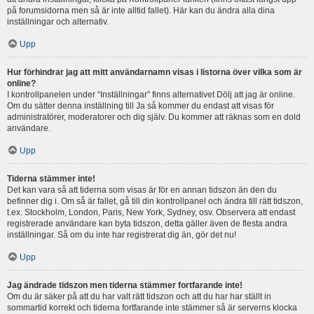
på forumsidorna men så är inte alltid fallet). Här kan du ändra alla dina
inställningar och alternativ.
Upp
Hur förhindrar jag att mitt användarnamn visas i listorna över vilka som är
online?
I kontrollpanelen under “Inställningar” finns alternativet Dölj att jag är online.
Om du sätter denna inställning till Ja så kommer du endast att visas för
administratörer, moderatorer och dig själv. Du kommer att räknas som en dold
användare.
Upp
Tiderna stämmer inte!
Det kan vara så att tiderna som visas är för en annan tidszon än den du
befinner dig i. Om så är fallet, gå till din kontrollpanel och ändra till rätt tidszon,
t.ex. Stockholm, London, Paris, New York, Sydney, osv. Observera att endast
registrerade användare kan byta tidszon, detta gäller även de flesta andra
inställningar. Så om du inte har registrerat dig än, gör det nu!
Upp
Jag ändrade tidszon men tiderna stämmer fortfarande inte!
Om du är säker på att du har valt rätt tidszon och att du har har ställt in
sommartid korrekt och tiderna fortfarande inte stämmer så är serverns klocka