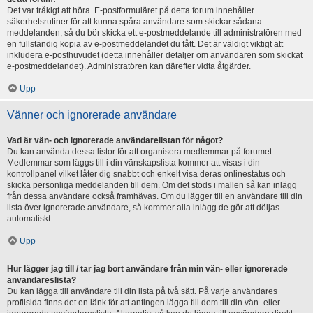
Det var tråkigt att höra. E-postformuläret på detta forum innehåller
säkerhetsrutiner för att kunna spåra användare som skickar sådana
meddelanden, så du bör skicka ett e-postmeddelande till administratören med
en fullständig kopia av e-postmeddelandet du fått. Det är väldigt viktigt att
inkludera e-posthuvudet (detta innehåller detaljer om användaren som skickat
e-postmeddelandet). Administratören kan därefter vidta åtgärder.
Upp
Vänner och ignorerade användare
Vad är vän- och ignorerade användarelistan för något?
Du kan använda dessa listor för att organisera medlemmar på forumet.
Medlemmar som läggs till i din vänskapslista kommer att visas i din
kontrollpanel vilket låter dig snabbt och enkelt visa deras onlinestatus och
skicka personliga meddelanden till dem. Om det stöds i mallen så kan inlägg
från dessa användare också framhävas. Om du lägger till en användare till din
lista över ignorerade användare, så kommer alla inlägg de gör att döljas
automatiskt.
Upp
Hur lägger jag till / tar jag bort användare från min vän- eller ignorerade
användareslista?
Du kan lägga till användare till din lista på två sätt. På varje användares
profilsida finns det en länk för att antingen lägga till dem till din vän- eller