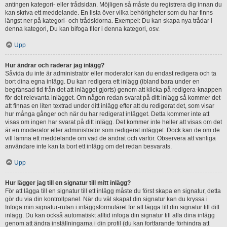
antingen kategori- eller trådsidan. Möjligen så måste du registrera dig innan du
kan skriva ett meddelande. En lista över vilka behörigheter som du har finns
längst ner på kategori- och trådsidorna. Exempel: Du kan skapa nya trådar i
denna kategori, Du kan bifoga filer i denna kategori, osv.
Upp
Hur ändrar och raderar jag inlägg?
Såvida du inte är administratör eller moderator kan du endast redigera och ta
bort dina egna inlägg. Du kan redigera ett inlägg (ibland bara under en
begränsad tid från det att inlägget gjorts) genom att klicka på redigera-knappen
för det relevanta inlägget. Om någon redan svarat på ditt inlägg så kommer det
att finnas en liten textrad under ditt inlägg efter att du redigerat det, som visar
hur många gånger och när du har redigerat inlägget. Detta kommer inte att
visas om ingen har svarat på ditt inlägg. Det kommer inte heller att visas om det
är en moderator eller administratör som redigerat inlägget. Dock kan de om de
vill lämna ett meddelande om vad de ändrat och varför. Observera att vanliga
användare inte kan ta bort ett inlägg om det redan besvarats.
Upp
Hur lägger jag till en signatur till mitt inlägg?
För att lägga till en signatur till ett inlägg måste du först skapa en signatur, detta
gör du via din kontrollpanel. När du väl skapat din signatur kan du kryssa i
Infoga min signatur-rutan i inläggsformuläret för att lägga till din signatur till ditt
inlägg. Du kan också automatiskt alltid infoga din signatur till alla dina inlägg
genom att ändra inställningarna i din profil (du kan fortfarande förhindra att