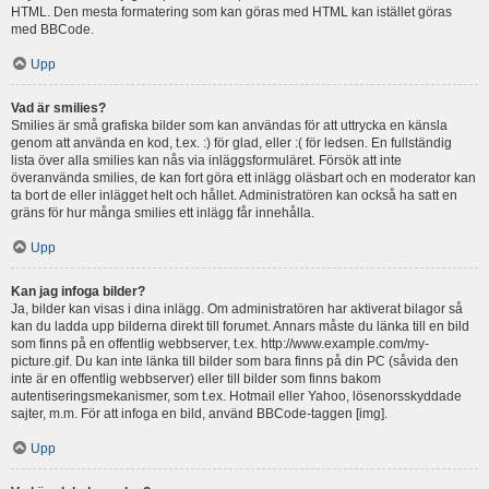
HTML. Den mesta formatering som kan göras med HTML kan istället göras
med BBCode.
Upp
Vad är smilies?
Smilies är små grafiska bilder som kan användas för att uttrycka en känsla
genom att använda en kod, t.ex. :) för glad, eller :( för ledsen. En fullständig
lista över alla smilies kan nås via inläggsformuläret. Försök att inte
överanvända smilies, de kan fort göra ett inlägg oläsbart och en moderator kan
ta bort de eller inlägget helt och hållet. Administratören kan också ha satt en
gräns för hur många smilies ett inlägg får innehålla.
Upp
Kan jag infoga bilder?
Ja, bilder kan visas i dina inlägg. Om administratören har aktiverat bilagor så
kan du ladda upp bilderna direkt till forumet. Annars måste du länka till en bild
som finns på en offentlig webbserver, t.ex. http://www.example.com/my-
picture.gif. Du kan inte länka till bilder som bara finns på din PC (såvida den
inte är en offentlig webbserver) eller till bilder som finns bakom
autentiseringsmekanismer, som t.ex. Hotmail eller Yahoo, lösenorsskyddade
sajter, m.m. För att infoga en bild, använd BBCode-taggen [img].
Upp