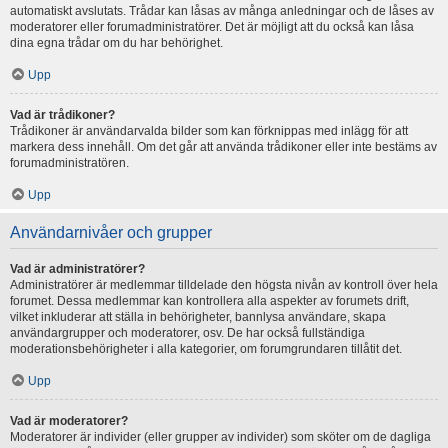
automatiskt avslutats. Trådar kan låsas av många anledningar och de låses av
moderatorer eller forumadministratörer. Det är möjligt att du också kan låsa
dina egna trådar om du har behörighet.
Upp
Vad är trådikoner?
Trådikoner är användarvalda bilder som kan förknippas med inlägg för att
markera dess innehåll. Om det går att använda trådikoner eller inte bestäms av
forumadministratören.
Upp
Användarnivåer och grupper
Vad är administratörer?
Administratörer är medlemmar tilldelade den högsta nivån av kontroll över hela
forumet. Dessa medlemmar kan kontrollera alla aspekter av forumets drift,
vilket inkluderar att ställa in behörigheter, bannlysa användare, skapa
användargrupper och moderatorer, osv. De har också fullständiga
moderationsbehörigheter i alla kategorier, om forumgrundaren tillåtit det.
Upp
Vad är moderatorer?
Moderatorer är individer (eller grupper av individer) som sköter om de dagliga