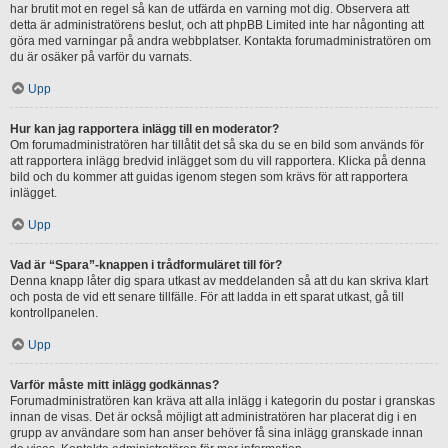
har brutit mot en regel så kan de utfärda en varning mot dig. Observera att
detta är administratörens beslut, och att phpBB Limited inte har någonting att
göra med varningar på andra webbplatser. Kontakta forumadministratören om
du är osäker på varför du varnats.
Upp
Hur kan jag rapportera inlägg till en moderator?
Om forumadministratören har tillåtit det så ska du se en bild som används för
att rapportera inlägg bredvid inlägget som du vill rapportera. Klicka på denna
bild och du kommer att guidas igenom stegen som krävs för att rapportera
inlägget.
Upp
Vad är “Spara”-knappen i trådformuläret till för?
Denna knapp låter dig spara utkast av meddelanden så att du kan skriva klart
och posta de vid ett senare tillfälle. För att ladda in ett sparat utkast, gå till
kontrollpanelen.
Upp
Varför måste mitt inlägg godkännas?
Forumadministratören kan kräva att alla inlägg i kategorin du postar i granskas
innan de visas. Det är också möjligt att administratören har placerat dig i en
grupp av användare som han anser behöver få sina inlägg granskade innan