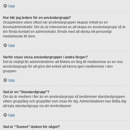
Upp
Hur blir jag ledare för en användargrupp?
Gruppledare utses oftast när användargrupper skapas initialt av en
forumadministratör. Om du är intresserad av att skapa en användargrupp så är
din första kontakt en administratör, försök med att skicka ett personligt
meddelande till dem.
Upp
Varför visas vissa användargrupper i andra färger?
Det är möjligt för administratören att tilldela en färg till medlemmar av en viss
användargrupp för att göra det enkelt att känna igen medlemmar i den
gruppen.
Upp
Vad är en “Standardgrupp”?
Om du är medlem i fler än en användargrupp så bestämmer standardgruppen
vilken gruppfärg och grupptitel som visas för dig. Administratören kan tillåta dig
att byta standardgrupp via din kontrollpanel.
Upp
Vad är “Teamet”-länken för något?