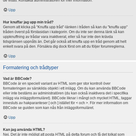
de visas. Kontakta administratören för mer information.
Upp
Hur knuffar jag upp min tråd?
Genom att klicka på “Knuffa upp tråd”-länken i tråden så kan du "knuffa upp"
tråden överst på förstasidan i kategorin. Om du inte ser denna länk så kan
uppknuffning av trådar vara inaktiverat, eller så har inte den krävda
tidsgränsen uppnåts än. Det går också att knuffa upp en tråd genom att helt
enkelt svara på den. Försäkra dig dock först om att du följer forumreglerna.
Upp
Formatering och trådtyper
Vad är BBCode?
BBCode är en speciell variant av HTML som ger stor kontroll över
formateringen av särskilda objekt i ett inlägg. Om du kan använda BBCode
eller inte bestäms av administratören (du kan också inaktivera det i specifika
inlägg via inläggsformuläret). BBCode liknar i mångt och mycket HTML, taggar
innesluts av hakparanteser [ och ] istället för < och >. För mer information om
BBCode se guiden som kan nås från inläggsformuläret.
Upp
Kan jag använda HTML?
Nej. Det är inte möjligt att posta HTML på detta forum och få det tolkat som