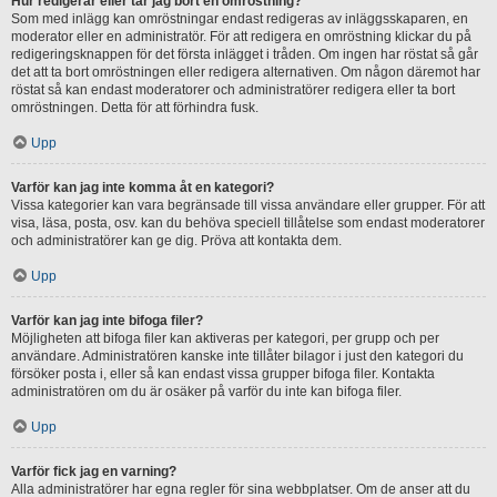
Hur redigerar eller tar jag bort en omröstning?
Som med inlägg kan omröstningar endast redigeras av inläggsskaparen, en
moderator eller en administratör. För att redigera en omröstning klickar du på
redigeringsknappen för det första inlägget i tråden. Om ingen har röstat så går
det att ta bort omröstningen eller redigera alternativen. Om någon däremot har
röstat så kan endast moderatorer och administratörer redigera eller ta bort
omröstningen. Detta för att förhindra fusk.
Upp
Varför kan jag inte komma åt en kategori?
Vissa kategorier kan vara begränsade till vissa användare eller grupper. För att
visa, läsa, posta, osv. kan du behöva speciell tillåtelse som endast moderatorer
och administratörer kan ge dig. Pröva att kontakta dem.
Upp
Varför kan jag inte bifoga filer?
Möjligheten att bifoga filer kan aktiveras per kategori, per grupp och per
användare. Administratören kanske inte tillåter bilagor i just den kategori du
försöker posta i, eller så kan endast vissa grupper bifoga filer. Kontakta
administratören om du är osäker på varför du inte kan bifoga filer.
Upp
Varför fick jag en varning?
Alla administratörer har egna regler för sina webbplatser. Om de anser att du