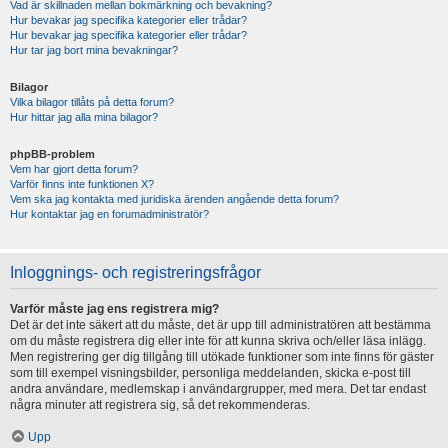
Vad är skillnaden mellan bokmärkning och bevakning?
Hur bevakar jag specifika kategorier eller trådar?
Hur bevakar jag specifika kategorier eller trådar?
Hur tar jag bort mina bevakningar?
Bilagor
Vilka bilagor tillåts på detta forum?
Hur hittar jag alla mina bilagor?
phpBB-problem
Vem har gjort detta forum?
Varför finns inte funktionen X?
Vem ska jag kontakta med juridiska ärenden angående detta forum?
Hur kontaktar jag en forumadministratör?
Inloggnings- och registreringsfrågor
Varför måste jag ens registrera mig?
Det är det inte säkert att du måste, det är upp till administratören att bestämma
om du måste registrera dig eller inte för att kunna skriva och/eller läsa inlägg.
Men registrering ger dig tillgång till utökade funktioner som inte finns för gäster
som till exempel visningsbilder, personliga meddelanden, skicka e-post till
andra användare, medlemskap i användargrupper, med mera. Det tar endast
några minuter att registrera sig, så det rekommenderas.
Upp