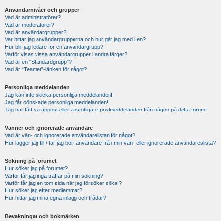
Användarnivåer och grupper
Vad är administratörer?
Vad är moderatorer?
Vad är användargrupper?
Var hittar jag användargrupperna och hur går jag med i en?
Hur blir jag ledare för en användargrupp?
Varför visas vissa användargrupper i andra färger?
Vad är en “Standardgrupp”?
Vad är “Teamet”-länken för något?
Personliga meddelanden
Jag kan inte skicka personliga meddelanden!
Jag får oönskade personliga meddelanden!
Jag har fått skräppost eller anstötliga e-postmeddelanden från någon på detta forum!
Vänner och ignorerade användare
Vad är vän- och ignorerade användarelistan för något?
Hur lägger jag till / tar jag bort användare från min vän- eller ignorerade användareslista?
Sökning på forumet
Hur söker jag på forumet?
Varför får jag inga träffar på min sökning?
Varför får jag en tom sida när jag försöker söka!?
Hur söker jag efter medlemmar?
Hur hittar jag mina egna inlägg och trådar?
Bevakningar och bokmärken