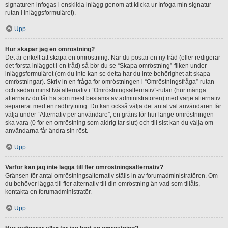
signaturen infogas i enskilda inlägg genom att klicka ur Infoga min signatur-
rutan i inläggsformuläret).
Upp
Hur skapar jag en omröstning?
Det är enkelt att skapa en omröstning. När du postar en ny tråd (eller redigerar
det första inlägget i en tråd) så bör du se “Skapa omröstning”-fliken under
inläggsformuläret (om du inte kan se detta har du inte behörighet att skapa
omröstningar). Skriv in en fråga för omröstningen i “Omröstningsfråga”-rutan
och sedan minst två alternativ i “Omröstningsalternativ”-rutan (hur många
alternativ du får ha som mest bestäms av administratören) med varje alternativ
separerat med en radbrytning. Du kan också välja det antal val användaren får
välja under “Alternativ per användare”, en gräns för hur länge omröstningen
ska vara (0 för en omröstning som aldrig tar slut) och till sist kan du välja om
användarna får ändra sin röst.
Upp
Varför kan jag inte lägga till fler omröstningsalternativ?
Gränsen för antal omröstningsalternativ ställs in av forumadministratören. Om
du behöver lägga till fler alternativ till din omröstning än vad som tillåts,
kontakta en forumadministratör.
Upp