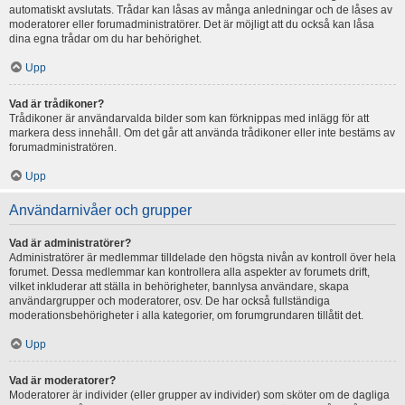
automatiskt avslutats. Trådar kan låsas av många anledningar och de låses av
moderatorer eller forumadministratörer. Det är möjligt att du också kan låsa
dina egna trådar om du har behörighet.
Upp
Vad är trådikoner?
Trådikoner är användarvalda bilder som kan förknippas med inlägg för att
markera dess innehåll. Om det går att använda trådikoner eller inte bestäms av
forumadministratören.
Upp
Användarnivåer och grupper
Vad är administratörer?
Administratörer är medlemmar tilldelade den högsta nivån av kontroll över hela
forumet. Dessa medlemmar kan kontrollera alla aspekter av forumets drift,
vilket inkluderar att ställa in behörigheter, bannlysa användare, skapa
användargrupper och moderatorer, osv. De har också fullständiga
moderationsbehörigheter i alla kategorier, om forumgrundaren tillåtit det.
Upp
Vad är moderatorer?
Moderatorer är individer (eller grupper av individer) som sköter om de dagliga