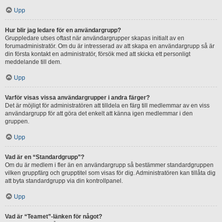
Upp
Hur blir jag ledare för en användargrupp?
Gruppledare utses oftast när användargrupper skapas initialt av en
forumadministratör. Om du är intresserad av att skapa en användargrupp så är
din första kontakt en administratör, försök med att skicka ett personligt
meddelande till dem.
Upp
Varför visas vissa användargrupper i andra färger?
Det är möjligt för administratören att tilldela en färg till medlemmar av en viss
användargrupp för att göra det enkelt att känna igen medlemmar i den
gruppen.
Upp
Vad är en “Standardgrupp”?
Om du är medlem i fler än en användargrupp så bestämmer standardgruppen
vilken gruppfärg och grupptitel som visas för dig. Administratören kan tillåta dig
att byta standardgrupp via din kontrollpanel.
Upp
Vad är “Teamet”-länken för något?