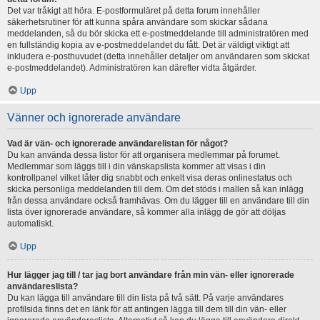
Det var tråkigt att höra. E-postformuläret på detta forum innehåller
säkerhetsrutiner för att kunna spåra användare som skickar sådana
meddelanden, så du bör skicka ett e-postmeddelande till administratören med
en fullständig kopia av e-postmeddelandet du fått. Det är väldigt viktigt att
inkludera e-posthuvudet (detta innehåller detaljer om användaren som skickat
e-postmeddelandet). Administratören kan därefter vidta åtgärder.
Upp
Vänner och ignorerade användare
Vad är vän- och ignorerade användarelistan för något?
Du kan använda dessa listor för att organisera medlemmar på forumet.
Medlemmar som läggs till i din vänskapslista kommer att visas i din
kontrollpanel vilket låter dig snabbt och enkelt visa deras onlinestatus och
skicka personliga meddelanden till dem. Om det stöds i mallen så kan inlägg
från dessa användare också framhävas. Om du lägger till en användare till din
lista över ignorerade användare, så kommer alla inlägg de gör att döljas
automatiskt.
Upp
Hur lägger jag till / tar jag bort användare från min vän- eller ignorerade
användareslista?
Du kan lägga till användare till din lista på två sätt. På varje användares
profilsida finns det en länk för att antingen lägga till dem till din vän- eller