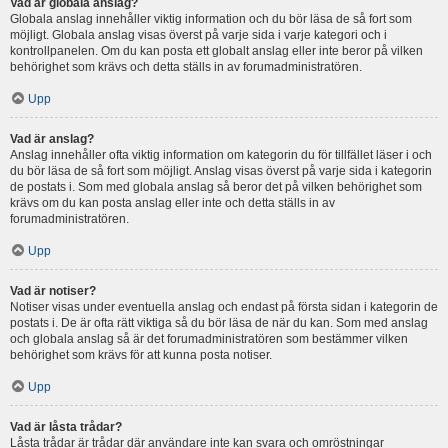
Vad är globala anslag?
Globala anslag innehåller viktig information och du bör läsa de så fort som
möjligt. Globala anslag visas överst på varje sida i varje kategori och i
kontrollpanelen. Om du kan posta ett globalt anslag eller inte beror på vilken
behörighet som krävs och detta ställs in av forumadministratören.
Upp
Vad är anslag?
Anslag innehåller ofta viktig information om kategorin du för tillfället läser i och
du bör läsa de så fort som möjligt. Anslag visas överst på varje sida i kategorin
de postats i. Som med globala anslag så beror det på vilken behörighet som
krävs om du kan posta anslag eller inte och detta ställs in av
forumadministratören.
Upp
Vad är notiser?
Notiser visas under eventuella anslag och endast på första sidan i kategorin de
postats i. De är ofta rätt viktiga så du bör läsa de när du kan. Som med anslag
och globala anslag så är det forumadministratören som bestämmer vilken
behörighet som krävs för att kunna posta notiser.
Upp
Vad är låsta trådar?
Låsta trådar är trådar där användare inte kan svara och omröstningar