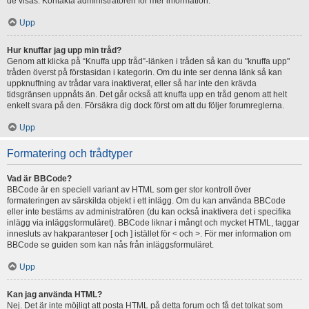
de visas. Kontakta administratören för mer information.
Upp
Hur knuffar jag upp min tråd?
Genom att klicka på “Knuffa upp tråd”-länken i tråden så kan du "knuffa upp"
tråden överst på förstasidan i kategorin. Om du inte ser denna länk så kan
uppknuffning av trådar vara inaktiverat, eller så har inte den krävda
tidsgränsen uppnåts än. Det går också att knuffa upp en tråd genom att helt
enkelt svara på den. Försäkra dig dock först om att du följer forumreglerna.
Upp
Formatering och trådtyper
Vad är BBCode?
BBCode är en speciell variant av HTML som ger stor kontroll över
formateringen av särskilda objekt i ett inlägg. Om du kan använda BBCode
eller inte bestäms av administratören (du kan också inaktivera det i specifika
inlägg via inläggsformuläret). BBCode liknar i mångt och mycket HTML, taggar
innesluts av hakparanteser [ och ] istället för < och >. För mer information om
BBCode se guiden som kan nås från inläggsformuläret.
Upp
Kan jag använda HTML?
Nej. Det är inte möjligt att posta HTML på detta forum och få det tolkat som