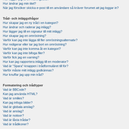
Hur ändrar jag min titel?
När jag försöker skicka e-post till en användare så kräver forumet att jag loggar in?
Tråd- och inläggsfrågor
Hur skapar jag en ny tråd i en kategori?
Hur ändrar och raderar jag inlägg?
Hur lägger jag till en signatur till mitt inlägg?
Hur skapar jag en omröstning?
Varför kan jag inte lägga till fler omröstningsalternativ?
Hur redigerar eller tar jag bort en omröstning?
Varför kan jag inte komma åt en kategori?
Varför kan jag inte bifoga filer?
Varför fick jag en varning?
Hur kan jag rapportera inlägg till en moderator?
Vad är “Spara”-knappen i trådformuläret till för?
Varför måste mitt inlägg godkännas?
Hur knuffar jag upp min tråd?
Formatering och trådtyper
Vad är BBCode?
Kan jag använda HTML?
Vad är smilies?
Kan jag infoga bilder?
Vad är globala anslag?
Vad är anslag?
Vad är notiser?
Vad är låsta trådar?
Vad är trådikoner?