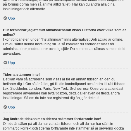
på forumsidorna men så är inte alltid fallet). Här kan du ändra alla dina
inställningar och alternativ.
Upp
Hur förhindrar jag att mitt användarnamn visas i listorna över vilka som är
online?
I kontrollpanelen under “Inställningar” finns alternativet Dölj att jag är online.
Om du sätter denna inställning till Ja så kommer du endast att visas för
administratörer, moderatorer och dig själv. Du kommer att räknas som en dold
användare.
Upp
Tiderna stämmer inte!
Det kan vara så att tiderna som visas är för en annan tidszon än den du
befinner dig i. Om så är fallet, gå till din kontrollpanel och ändra till rätt tidszon,
t.ex. Stockholm, London, Paris, New York, Sydney, osv. Observera att endast
registrerade användare kan byta tidszon, detta gäller även de flesta andra
inställningar. Så om du inte har registrerat dig än, gör det nu!
Upp
Jag ändrade tidszon men tiderna stämmer fortfarande inte!
Om du är säker på att du har valt rätt tidszon och att du har har ställt in
sommartid korrekt och tiderna fortfarande inte stämmer så är serverns klocka