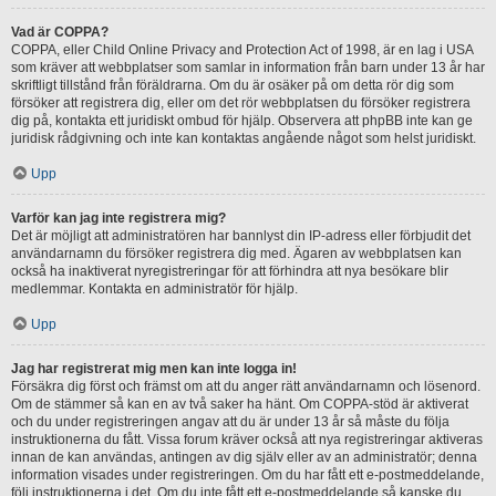
Vad är COPPA?
COPPA, eller Child Online Privacy and Protection Act of 1998, är en lag i USA
som kräver att webbplatser som samlar in information från barn under 13 år har
skriftligt tillstånd från föräldrarna. Om du är osäker på om detta rör dig som
försöker att registrera dig, eller om det rör webbplatsen du försöker registrera
dig på, kontakta ett juridiskt ombud för hjälp. Observera att phpBB inte kan ge
juridisk rådgivning och inte kan kontaktas angående något som helst juridiskt.
Upp
Varför kan jag inte registrera mig?
Det är möjligt att administratören har bannlyst din IP-adress eller förbjudit det
användarnamn du försöker registrera dig med. Ägaren av webbplatsen kan
också ha inaktiverat nyregistreringar för att förhindra att nya besökare blir
medlemmar. Kontakta en administratör för hjälp.
Upp
Jag har registrerat mig men kan inte logga in!
Försäkra dig först och främst om att du anger rätt användarnamn och lösenord.
Om de stämmer så kan en av två saker ha hänt. Om COPPA-stöd är aktiverat
och du under registreringen angav att du är under 13 år så måste du följa
instruktionerna du fått. Vissa forum kräver också att nya registreringar aktiveras
innan de kan användas, antingen av dig själv eller av an administratör; denna
information visades under registreringen. Om du har fått ett e-postmeddelande,
följ instruktionerna i det. Om du inte fått ett e-postmeddelande så kanske du