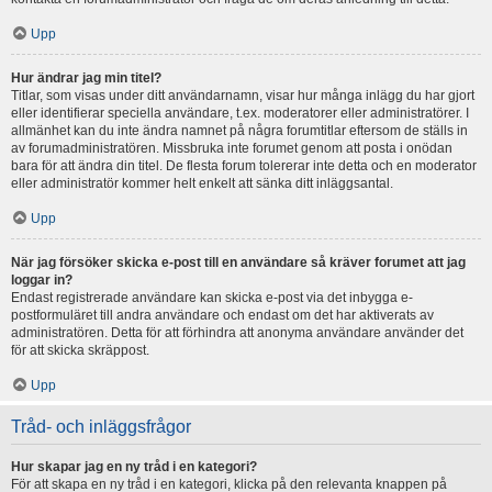
Upp
Hur ändrar jag min titel?
Titlar, som visas under ditt användarnamn, visar hur många inlägg du har gjort
eller identifierar speciella användare, t.ex. moderatorer eller administratörer. I
allmänhet kan du inte ändra namnet på några forumtitlar eftersom de ställs in
av forumadministratören. Missbruka inte forumet genom att posta i onödan
bara för att ändra din titel. De flesta forum tolererar inte detta och en moderator
eller administratör kommer helt enkelt att sänka ditt inläggsantal.
Upp
När jag försöker skicka e-post till en användare så kräver forumet att jag
loggar in?
Endast registrerade användare kan skicka e-post via det inbygga e-
postformuläret till andra användare och endast om det har aktiverats av
administratören. Detta för att förhindra att anonyma användare använder det
för att skicka skräppost.
Upp
Tråd- och inläggsfrågor
Hur skapar jag en ny tråd i en kategori?
För att skapa en ny tråd i en kategori, klicka på den relevanta knappen på