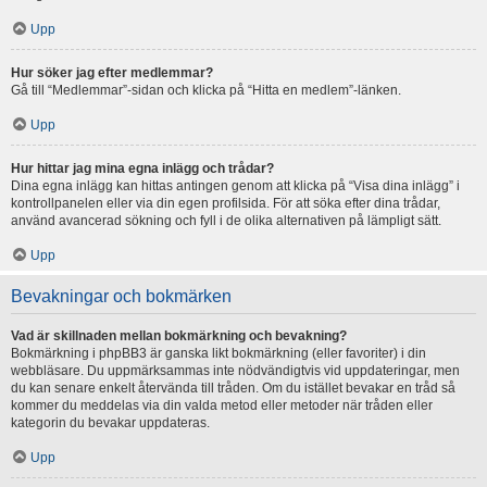
Upp
Hur söker jag efter medlemmar?
Gå till “Medlemmar”-sidan och klicka på “Hitta en medlem”-länken.
Upp
Hur hittar jag mina egna inlägg och trådar?
Dina egna inlägg kan hittas antingen genom att klicka på “Visa dina inlägg” i
kontrollpanelen eller via din egen profilsida. För att söka efter dina trådar,
använd avancerad sökning och fyll i de olika alternativen på lämpligt sätt.
Upp
Bevakningar och bokmärken
Vad är skillnaden mellan bokmärkning och bevakning?
Bokmärkning i phpBB3 är ganska likt bokmärkning (eller favoriter) i din
webbläsare. Du uppmärksammas inte nödvändigtvis vid uppdateringar, men
du kan senare enkelt återvända till tråden. Om du istället bevakar en tråd så
kommer du meddelas via din valda metod eller metoder när tråden eller
kategorin du bevakar uppdateras.
Upp