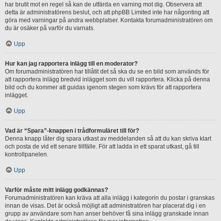
har brutit mot en regel så kan de utfärda en varning mot dig. Observera att
detta är administratörens beslut, och att phpBB Limited inte har någonting att
göra med varningar på andra webbplatser. Kontakta forumadministratören om
du är osäker på varför du varnats.
Upp
Hur kan jag rapportera inlägg till en moderator?
Om forumadministratören har tillåtit det så ska du se en bild som används för
att rapportera inlägg bredvid inlägget som du vill rapportera. Klicka på denna
bild och du kommer att guidas igenom stegen som krävs för att rapportera
inlägget.
Upp
Vad är “Spara”-knappen i trådformuläret till för?
Denna knapp låter dig spara utkast av meddelanden så att du kan skriva klart
och posta de vid ett senare tillfälle. För att ladda in ett sparat utkast, gå till
kontrollpanelen.
Upp
Varför måste mitt inlägg godkännas?
Forumadministratören kan kräva att alla inlägg i kategorin du postar i granskas
innan de visas. Det är också möjligt att administratören har placerat dig i en
grupp av användare som han anser behöver få sina inlägg granskade innan