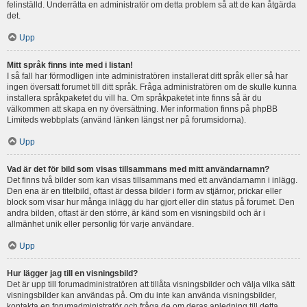
felinställd. Underrätta en administratör om detta problem så att de kan åtgärda
det.
Upp
Mitt språk finns inte med i listan!
I så fall har förmodligen inte administratören installerat ditt språk eller så har
ingen översatt forumet till ditt språk. Fråga administratören om de skulle kunna
installera språkpaketet du vill ha. Om språkpaketet inte finns så är du
välkommen att skapa en ny översättning. Mer information finns på phpBB
Limiteds webbplats (använd länken längst ner på forumsidorna).
Upp
Vad är det för bild som visas tillsammans med mitt användarnamn?
Det finns två bilder som kan visas tillsammans med ett användarnamn i inlägg.
Den ena är en titelbild, oftast är dessa bilder i form av stjärnor, prickar eller
block som visar hur många inlägg du har gjort eller din status på forumet. Den
andra bilden, oftast är den större, är känd som en visningsbild och är i
allmänhet unik eller personlig för varje användare.
Upp
Hur lägger jag till en visningsbild?
Det är upp till forumadministratören att tillåta visningsbilder och välja vilka sätt
visningsbilder kan användas på. Om du inte kan använda visningsbilder,
kontakta en forumadministratör och fråga de om deras anledning till detta.