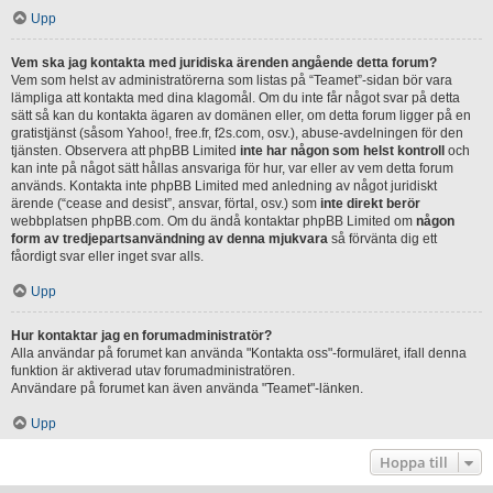
Upp
Vem ska jag kontakta med juridiska ärenden angående detta forum?
Vem som helst av administratörerna som listas på “Teamet”-sidan bör vara
lämpliga att kontakta med dina klagomål. Om du inte får något svar på detta
sätt så kan du kontakta ägaren av domänen eller, om detta forum ligger på en
gratistjänst (såsom Yahoo!, free.fr, f2s.com, osv.), abuse-avdelningen för den
tjänsten. Observera att phpBB Limited
inte har någon som helst kontroll
och
kan inte på något sätt hållas ansvariga för hur, var eller av vem detta forum
används. Kontakta inte phpBB Limited med anledning av något juridiskt
ärende (“cease and desist”, ansvar, förtal, osv.) som
inte direkt berör
webbplatsen phpBB.com. Om du ändå kontaktar phpBB Limited om
någon
form av tredjepartsanvändning av denna mjukvara
så förvänta dig ett
fåordigt svar eller inget svar alls.
Upp
Hur kontaktar jag en forumadministratör?
Alla användar på forumet kan använda "Kontakta oss"-formuläret, ifall denna
funktion är aktiverad utav forumadministratören.
Användare på forumet kan även använda "Teamet"-länken.
Upp
Hoppa till