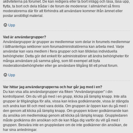
aktiviteterna på forumet. De kan redigera eller ta bort inlägg och låsa, låsa upp,
flytta, ta bort och dela trådar i de forum de modererar. I allmänhet så finns
moderatorerna där för att förhindra att användare kommer ifrån ämnet eller
postar anstötligt material.
Upp
Vad är användargrupper?
Användargrupper är grupper av medlemmar som delar in forumets medlemmar
i lätthanterliga sektioner som forumadministratörerna kan arbeta med. Varje
användar kan vara medlem i flera grupper och kan tilldelas individuella
behörigheter. Detta gör det enkelt för administratörer att ändra behörigheter för
många användare på samma gång, som till exempel att byta
moderationsbehörigheter eller ge användare tillgång till ett privat forum.
Upp
Var hittar jag användargrupperna och hur går jag med i en?
Du kan visa alla användargrupper via fliken “Användargrupper” i din
kontrollpanel. Om du vill gå med i en grupp, klicka på lämplig knapp. Inte alla
grupper är tillgängliga för alla, vissa kan kräva godkännande, vissa är stängda
och andra kan till och med vara dolda. Om gruppen är öppen kan du gå med i
den genom att klicka på lämplig knapp. Om gruppen kräver godkännande kan
du ansöka om medlemskap genom att klicka på lämplig knapp. Gruppledaren
måste godkänna din ansökan och de kan fråga dig varför du vill gå med i
gruppen. Besvära inte en gruppledare om de inte godkänner din ansökan, de
har sina anledningar.