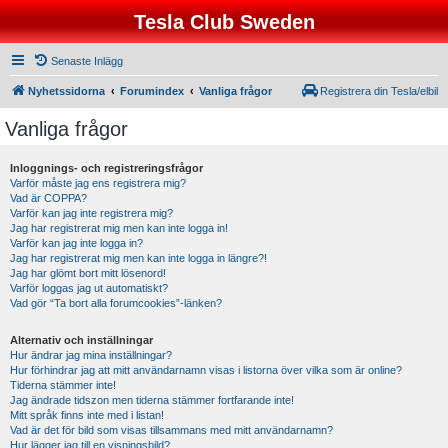
Tesla Club Sweden
Senaste Inlägg
Nyhetssidorna
Forumindex
Vanliga frågor
Registrera din Tesla/elbil
Vanliga frågor
Inloggnings- och registreringsfrågor
Varför måste jag ens registrera mig?
Vad är COPPA?
Varför kan jag inte registrera mig?
Jag har registrerat mig men kan inte logga in!
Varför kan jag inte logga in?
Jag har registrerat mig men kan inte logga in längre?!
Jag har glömt bort mitt lösenord!
Varför loggas jag ut automatiskt?
Vad gör “Ta bort alla forumcookies”-länken?
Alternativ och inställningar
Hur ändrar jag mina inställningar?
Hur förhindrar jag att mitt användarnamn visas i listorna över vilka som är online?
Tiderna stämmer inte!
Jag ändrade tidszon men tiderna stämmer fortfarande inte!
Mitt språk finns inte med i listan!
Vad är det för bild som visas tillsammans med mitt användarnamn?
Hur lägger jag till en visningsbild?