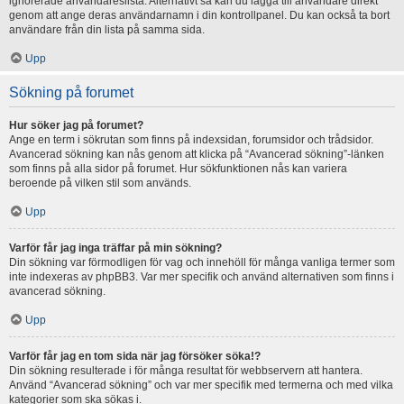
ignorerade användareslista. Alternativt så kan du lägga till användare direkt
genom att ange deras användarnamn i din kontrollpanel. Du kan också ta bort
användare från din lista på samma sida.
Upp
Sökning på forumet
Hur söker jag på forumet?
Ange en term i sökrutan som finns på indexsidan, forumsidor och trådsidor.
Avancerad sökning kan nås genom att klicka på “Avancerad sökning”-länken
som finns på alla sidor på forumet. Hur sökfunktionen nås kan variera
beroende på vilken stil som används.
Upp
Varför får jag inga träffar på min sökning?
Din sökning var förmodligen för vag och innehöll för många vanliga termer som
inte indexeras av phpBB3. Var mer specifik och använd alternativen som finns i
avancerad sökning.
Upp
Varför får jag en tom sida när jag försöker söka!?
Din sökning resulterade i för många resultat för webbservern att hantera.
Använd “Avancerad sökning” och var mer specifik med termerna och med vilka
kategorier som ska sökas i.