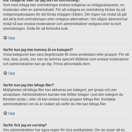
Hur redigerar eller tar jag bort en omröstning?
Som med inlägg kan omröstningar endast redigeras av inläggsskaparen, en
moderator eller en administratör. För att redigera en omröstning klickar du på
redigeringsknappen för det första inlägget i tråden. Om ingen har röstat så går
det att ta bort omröstningen eller redigera alternativen. Om någon däremot har
röstat så kan endast moderatorer och administratörer redigera eller ta bort
omröstningen. Detta för att förhindra fusk.
Upp
Varför kan jag inte komma åt en kategori?
Vissa kategorier kan vara begränsade till vissa användare eller grupper. För att
visa, läsa, posta, osv. kan du behöva speciell tillåtelse som endast moderatorer
och administratörer kan ge dig. Pröva att kontakta dem.
Upp
Varför kan jag inte bifoga filer?
Möjligheten att bifoga filer kan aktiveras per kategori, per grupp och per
användare. Administratören kanske inte tillåter bilagor i just den kategori du
försöker posta i, eller så kan endast vissa grupper bifoga filer. Kontakta
administratören om du är osäker på varför du inte kan bifoga filer.
Upp
Varför fick jag en varning?
Alla administratörer har egna regler för sina webbplatser. Om de anser att du