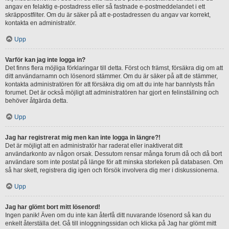
angav en felaktig e-postadress eller så fastnade e-postmeddelandet i ett
skräppostfilter. Om du är säker på att e-postadressen du angav var korrekt,
kontakta en administratör.
Upp
Varför kan jag inte logga in?
Det finns flera möjliga förklaringar till detta. Först och främst, försäkra dig om att
ditt användarnamn och lösenord stämmer. Om du är säker på att de stämmer,
kontakta administratören för att försäkra dig om att du inte har bannlysts från
forumet. Det är också möjligt att administratören har gjort en felinställning och
behöver åtgärda detta.
Upp
Jag har registrerat mig men kan inte logga in längre?!
Det är möjligt att en administratör har raderat eller inaktiverat ditt
användarkonto av någon orsak. Dessutom rensar många forum då och då bort
användare som inte postat på länge för att minska storleken på databasen. Om
så har skett, registrera dig igen och försök involvera dig mer i diskussionerna.
Upp
Jag har glömt bort mitt lösenord!
Ingen panik! Även om du inte kan återfå ditt nuvarande lösenord så kan du
enkelt återställa det. Gå till inloggningssidan och klicka på Jag har glömt mitt