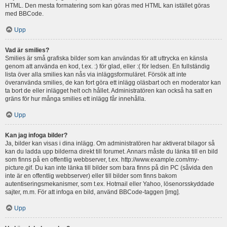
HTML. Den mesta formatering som kan göras med HTML kan istället göras
med BBCode.
Upp
Vad är smilies?
Smilies är små grafiska bilder som kan användas för att uttrycka en känsla
genom att använda en kod, t.ex. :) för glad, eller :( för ledsen. En fullständig
lista över alla smilies kan nås via inläggsformuläret. Försök att inte
överanvända smilies, de kan fort göra ett inlägg oläsbart och en moderator kan
ta bort de eller inlägget helt och hållet. Administratören kan också ha satt en
gräns för hur många smilies ett inlägg får innehålla.
Upp
Kan jag infoga bilder?
Ja, bilder kan visas i dina inlägg. Om administratören har aktiverat bilagor så
kan du ladda upp bilderna direkt till forumet. Annars måste du länka till en bild
som finns på en offentlig webbserver, t.ex. http://www.example.com/my-
picture.gif. Du kan inte länka till bilder som bara finns på din PC (såvida den
inte är en offentlig webbserver) eller till bilder som finns bakom
autentiseringsmekanismer, som t.ex. Hotmail eller Yahoo, lösenorsskyddade
sajter, m.m. För att infoga en bild, använd BBCode-taggen [img].
Upp