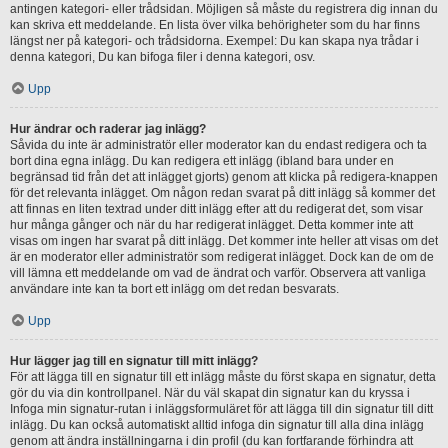
antingen kategori- eller trådsidan. Möjligen så måste du registrera dig innan du
kan skriva ett meddelande. En lista över vilka behörigheter som du har finns
längst ner på kategori- och trådsidorna. Exempel: Du kan skapa nya trådar i
denna kategori, Du kan bifoga filer i denna kategori, osv.
Upp
Hur ändrar och raderar jag inlägg?
Såvida du inte är administratör eller moderator kan du endast redigera och ta
bort dina egna inlägg. Du kan redigera ett inlägg (ibland bara under en
begränsad tid från det att inlägget gjorts) genom att klicka på redigera-knappen
för det relevanta inlägget. Om någon redan svarat på ditt inlägg så kommer det
att finnas en liten textrad under ditt inlägg efter att du redigerat det, som visar
hur många gånger och när du har redigerat inlägget. Detta kommer inte att
visas om ingen har svarat på ditt inlägg. Det kommer inte heller att visas om det
är en moderator eller administratör som redigerat inlägget. Dock kan de om de
vill lämna ett meddelande om vad de ändrat och varför. Observera att vanliga
användare inte kan ta bort ett inlägg om det redan besvarats.
Upp
Hur lägger jag till en signatur till mitt inlägg?
För att lägga till en signatur till ett inlägg måste du först skapa en signatur, detta
gör du via din kontrollpanel. När du väl skapat din signatur kan du kryssa i
Infoga min signatur-rutan i inläggsformuläret för att lägga till din signatur till ditt
inlägg. Du kan också automatiskt alltid infoga din signatur till alla dina inlägg
genom att ändra inställningarna i din profil (du kan fortfarande förhindra att