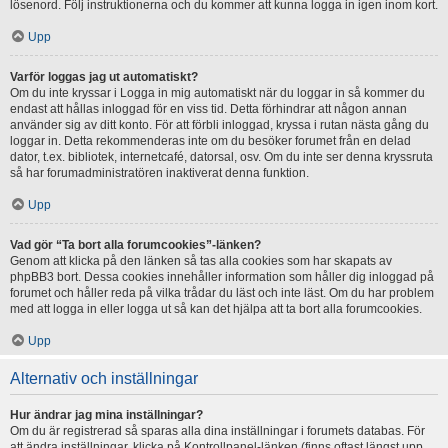
lösenord. Följ instruktionerna och du kommer att kunna logga in igen inom kort.
Upp
Varför loggas jag ut automatiskt?
Om du inte kryssar i Logga in mig automatiskt när du loggar in så kommer du
endast att hållas inloggad för en viss tid. Detta förhindrar att någon annan
använder sig av ditt konto. För att förbli inloggad, kryssa i rutan nästa gång du
loggar in. Detta rekommenderas inte om du besöker forumet från en delad
dator, t.ex. bibliotek, internetcafé, datorsal, osv. Om du inte ser denna kryssruta
så har forumadministratören inaktiverat denna funktion.
Upp
Vad gör “Ta bort alla forumcookies”-länken?
Genom att klicka på den länken så tas alla cookies som har skapats av
phpBB3 bort. Dessa cookies innehåller information som håller dig inloggad på
forumet och håller reda på vilka trådar du läst och inte läst. Om du har problem
med att logga in eller logga ut så kan det hjälpa att ta bort alla forumcookies.
Upp
Alternativ och inställningar
Hur ändrar jag mina inställningar?
Om du är registrerad så sparas alla dina inställningar i forumets databas. För
att ändra inställningar, klicka på Kontrollpanel-länken (finns oftast längst upp