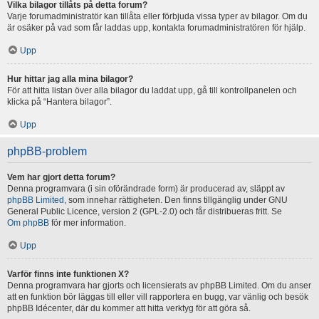
Vilka bilagor tillåts på detta forum?
Varje forumadministratör kan tillåta eller förbjuda vissa typer av bilagor. Om du
är osäker på vad som får laddas upp, kontakta forumadministratören för hjälp.
Upp
Hur hittar jag alla mina bilagor?
För att hitta listan över alla bilagor du laddat upp, gå till kontrollpanelen och
klicka på “Hantera bilagor”.
Upp
phpBB-problem
Vem har gjort detta forum?
Denna programvara (i sin oförändrade form) är producerad av, släppt av
phpBB Limited
, som innehar rättigheten. Den finns tillgänglig under GNU
General Public Licence, version 2 (GPL-2.0) och får distribueras fritt. Se
Om phpBB
för mer information.
Upp
Varför finns inte funktionen X?
Denna programvara har gjorts och licensierats av phpBB Limited. Om du anser
att en funktion bör läggas till eller vill rapportera en bugg, var vänlig och besök
phpBB Idécenter, där du kommer att hitta verktyg för att göra så.