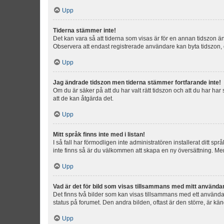
Upp
Tiderna stämmer inte!
Det kan vara så att tiderna som visas är för en annan tidszon än d
Observera att endast registrerade användare kan byta tidszon, de
Upp
Jag ändrade tidszon men tiderna stämmer fortfarande inte!
Om du är säker på att du har valt rätt tidszon och att du har har
att de kan åtgärda det.
Upp
Mitt språk finns inte med i listan!
I så fall har förmodligen inte administratören installerat ditt sp
inte finns så är du välkommen att skapa en ny översättning. M
Upp
Vad är det för bild som visas tillsammans med mitt använd
Det finns två bilder som kan visas tillsammans med ett användarna
status på forumet. Den andra bilden, oftast är den större, är kä
Upp