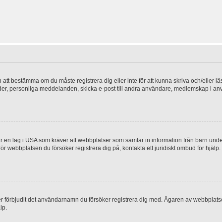
en att bestämma om du måste registrera dig eller inte för att kunna skriva och/eller lä
bilder, personliga meddelanden, skicka e-post till andra användare, medlemskap i a
 en lag i USA som kräver att webbplatser som samlar in information från barn under 1
 rör webbplatsen du försöker registrera dig på, kontakta ett juridiskt ombud för hjäl
ler förbjudit det användarnamn du försöker registrera dig med. Ägaren av webbplatsen
lp.