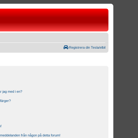
Registrera din Tesla/elbil
r jag med i en?
 färger?
n!
ostmeddelanden från någon på detta forum!