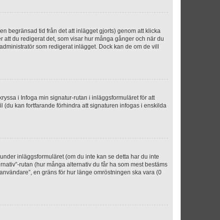
n begränsad tid från det att inlägget gjorts) genom att klicka
ter att du redigerat det, som visar hur många gånger och när du
r administratör som redigerat inlägget. Dock kan de om de vill
kryssa i Infoga min signatur-rutan i inläggsformuläret för att
ofil (du kan fortfarande förhindra att signaturen infogas i enskilda
n under inläggsformuläret (om du inte kan se detta har du inte
ternativ”-rutan (hur många alternativ du får ha som mest bestäms
r användare”, en gräns för hur länge omröstningen ska vara (0