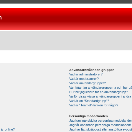
n
Användarnivåer och grupper
Vad är administratörer?
Vad är moderatorer?
Vad är användargrupper?
Var hittar jag användargrupperna och hur gå
Hur blir jag ledare för en användargrupp?
Varför visas vissa användargrupper i andra
Vad är en “Standardgrupp”?
Vad är “Teamet”-länken för något?
Personliga meddelanden
Jag kan inte skicka personliga meddelande
Jag får oönskade personliga meddelanden!
 är online?
Jag har fått skräppost eller anstötliga e-p