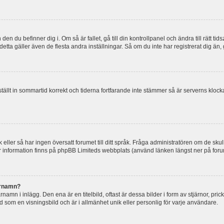
en du befinner dig i. Om så är fallet, gå till din kontrollpanel och ändra till rätt t
tta gäller även de flesta andra inställningar. Så om du inte har registrerat dig än, 
 ställt in sommartid korrekt och tiderna fortfarande inte stämmer så är serverns kloc
råk eller så har ingen översatt forumet till ditt språk. Fråga administratören om de s
er information finns på phpBB Limiteds webbplats (använd länken längst ner på for
arnamn?
mn i inlägg. Den ena är en titelbild, oftast är dessa bilder i form av stjärnor, pric
nd som en visningsbild och är i allmänhet unik eller personlig för varje användare.