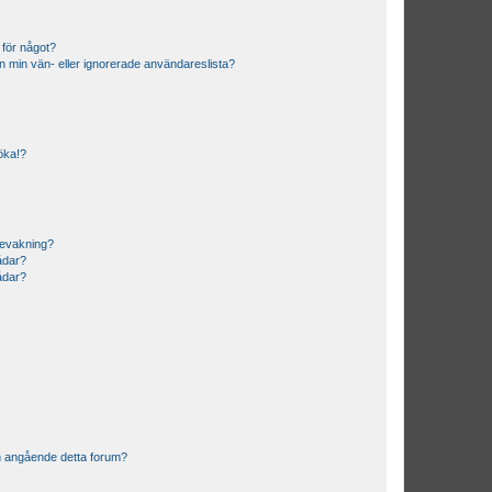
 för något?
från min vän- eller ignorerade användareslista?
söka!?
bevakning?
rådar?
rådar?
n angående detta forum?