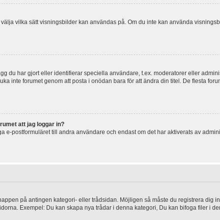
 och välja vilka sätt visningsbilder kan användas på. Om du inte kan använda visning
g du har gjort eller identifierar speciella användare, t.ex. moderatorer eller admin
uka inte forumet genom att posta i onödan bara för att ändra din titel. De flesta foru
rumet att jag loggar in?
a e-postformuläret till andra användare och endast om det har aktiverats av admini
knappen på antingen kategori- eller trådsidan. Möjligen så måste du registrera dig i
idorna. Exempel: Du kan skapa nya trådar i denna kategori, Du kan bifoga filer i de