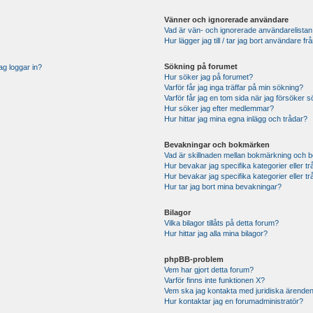
Vänner och ignorerade användare
Vad är vän- och ignorerade användarelistan
Hur lägger jag till / tar jag bort användare 
Sökning på forumet
ag loggar in?
Hur söker jag på forumet?
Varför får jag inga träffar på min sökning?
Varför får jag en tom sida när jag försöker 
Hur söker jag efter medlemmar?
Hur hittar jag mina egna inlägg och trådar?
Bevakningar och bokmärken
Vad är skillnaden mellan bokmärkning och 
Hur bevakar jag specifika kategorier eller t
Hur bevakar jag specifika kategorier eller t
Hur tar jag bort mina bevakningar?
Bilagor
Vilka bilagor tillåts på detta forum?
Hur hittar jag alla mina bilagor?
phpBB-problem
Vem har gjort detta forum?
Varför finns inte funktionen X?
Vem ska jag kontakta med juridiska ärende
Hur kontaktar jag en forumadministratör?