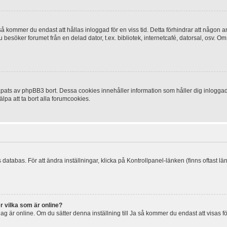
 kommer du endast att hållas inloggad för en viss tid. Detta förhindrar att någon ann
esöker forumet från en delad dator, t.ex. bibliotek, internetcafé, datorsal, osv. O
ats av phpBB3 bort. Dessa cookies innehåller information som håller dig inloggad på
lpa att ta bort alla forumcookies.
 databas. För att ändra inställningar, klicka på Kontrollpanel-länken (finns oftast lä
r vilka som är online?
tt jag är online. Om du sätter denna inställning till Ja så kommer du endast att visas 