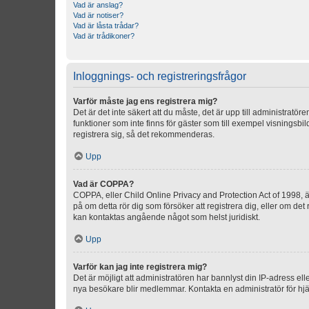
Vad är anslag?
Vad är notiser?
Vad är låsta trådar?
Vad är trådikoner?
Inloggnings- och registreringsfrågor
Varför måste jag ens registrera mig?
Det är det inte säkert att du måste, det är upp till administratör
funktioner som inte finns för gäster som till exempel visnings
registrera sig, så det rekommenderas.
Upp
Vad är COPPA?
COPPA, eller Child Online Privacy and Protection Act of 1998, är
på om detta rör dig som försöker att registrera dig, eller om det
kan kontaktas angående något som helst juridiskt.
Upp
Varför kan jag inte registrera mig?
Det är möjligt att administratören har bannlyst din IP-adress el
nya besökare blir medlemmar. Kontakta en administratör för hjä