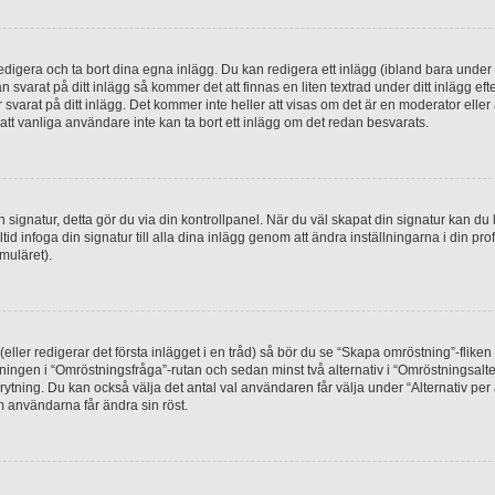
digera och ta bort dina egna inlägg. Du kan redigera ett inlägg (ibland bara under e
svarat på ditt inlägg så kommer det att finnas en liten textrad under ditt inlägg ef
 svarat på ditt inlägg. Det kommer inte heller att visas om det är en moderator elle
t vanliga användare inte kan ta bort ett inlägg om det redan besvarats.
 en signatur, detta gör du via din kontrollpanel. När du väl skapat din signatur kan du 
alltid infoga din signatur till alla dina inlägg genom att ändra inställningarna i din pr
muläret).
(eller redigerar det första inlägget i en tråd) så bör du se “Skapa omröstning”-flike
tningen i “Omröstningsfråga”-rutan och sedan minst två alternativ i “Omröstningsal
rytning. Du kan också välja det antal val användaren får välja under “Alternativ pe
om användarna får ändra sin röst.