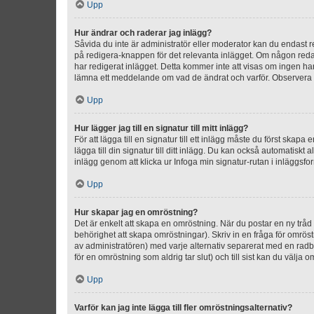
Upp
Hur ändrar och raderar jag inlägg?
Såvida du inte är administratör eller moderator kan du endast re
på redigera-knappen för det relevanta inlägget. Om någon redan 
har redigerat inlägget. Detta kommer inte att visas om ingen har
lämna ett meddelande om vad de ändrat och varför. Observera at
Upp
Hur lägger jag till en signatur till mitt inlägg?
För att lägga till en signatur till ett inlägg måste du först skapa
lägga till din signatur till ditt inlägg. Du kan också automatiskt 
inlägg genom att klicka ur Infoga min signatur-rutan i inläggsfor
Upp
Hur skapar jag en omröstning?
Det är enkelt att skapa en omröstning. När du postar en ny tråd 
behörighet att skapa omröstningar). Skriv in en fråga för omrös
av administratören) med varje alternativ separerat med en radb
för en omröstning som aldrig tar slut) och till sist kan du välja 
Upp
Varför kan jag inte lägga till fler omröstningsalternativ?