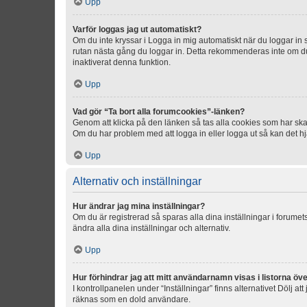
Upp
Varför loggas jag ut automatiskt?
Om du inte kryssar i Logga in mig automatiskt när du loggar in så
rutan nästa gång du loggar in. Detta rekommenderas inte om du b
inaktiverat denna funktion.
Upp
Vad gör “Ta bort alla forumcookies”-länken?
Genom att klicka på den länken så tas alla cookies som har skap
Om du har problem med att logga in eller logga ut så kan det hjä
Upp
Alternativ och inställningar
Hur ändrar jag mina inställningar?
Om du är registrerad så sparas alla dina inställningar i forumets
ändra alla dina inställningar och alternativ.
Upp
Hur förhindrar jag att mitt användarnamn visas i listorna öve
I kontrollpanelen under “Inställningar” finns alternativet Dölj a
räknas som en dold användare.