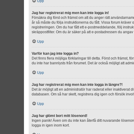
Upp
Jag har registrerat mig men kan inte logga in!
Försäkra dig först och främst om att du anger rätt användarna
år så måste du följa instruktionerna du fått. Vissa forum kräver
registreringen. Om du har fått ett e-postmeddelande, följ instr
skräppostfilter. Om du är säker på att e-postadressen du angav v
Upp
Varför kan jag inte logga in?
Det finns flera möjliga förklaringar till detta. Först och främst
du inte har bannlysts från forumet. Det är också möjligt att admi
Upp
Jag har registrerat mig men kan inte logga in längre?!
Det är möjligt att en administratör har raderat eller inaktiver
databasen. Om så har skett, registrera dig igen och försök invo
Upp
Jag har glömt bort mitt lösenord!
Ingen panik! Även om du inte kan återfå ditt nuvarande lösenord
logga in igen inom kort.