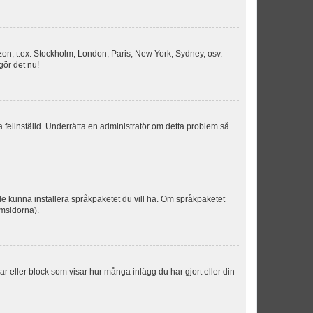
idszon, t.ex. Stockholm, London, Paris, New York, Sydney, osv.
gör det nu!
ka felinställd. Underrätta en administratör om detta problem så
kulle kunna installera språkpaketet du vill ha. Om språkpaketet
umsidorna).
kar eller block som visar hur många inlägg du har gjort eller din