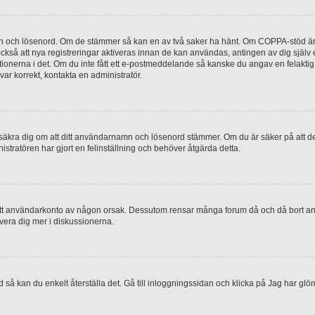
mn och lösenord. Om de stämmer så kan en av två saker ha hänt. Om COPPA-stöd är 
 också att nya registreringar aktiveras innan de kan användas, antingen av dig själv
uktionerna i det. Om du inte fått ett e-postmeddelande så kanske du angav en felakti
ar korrekt, kontakta en administratör.
, försäkra dig om att ditt användarnamn och lösenord stämmer. Om du är säker på att d
nistratören har gjort en felinställning och behöver åtgärda detta.
at ditt användarkonto av någon orsak. Dessutom rensar många forum då och då bort a
lvera dig mer i diskussionerna.
 så kan du enkelt återställa det. Gå till inloggningssidan och klicka på Jag har glö