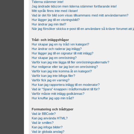
Tiderna stämmer inte!
Jag ändrade tidszon men tiderna stämmer fortfarande inte!
Mitt språk finns inte med i listan!
Vad är det för bild som visas tillsammans med mitt användarnamn?
Hur lägger jag till en visningsbild?
Hur ändrar jag min titel?
När jag försöker skicka e-post till en användare så kräver forumet att j
Tråd- och inläggsfrågor
Hur skapar jag en ny tråd i en kategori?
Hur ändrar och raderar jag inlägg?
Hur lägger jag till en signatur till mitt inlägg?
Hur skapar jag en omröstning?
Varför kan jag inte lägga till fler omröstningsalternativ?
Hur redigerar eller tar jag bort en omröstning?
Varför kan jag inte komma åt en kategori?
Varför kan jag inte bifoga filer?
Varför fick jag en varning?
Hur kan jag rapportera inlägg till en moderator?
Vad är “Spara”-knappen i trådformuläret till för?
Varför måste mitt inlägg godkännas?
Hur knuffar jag upp min tråd?
Formatering och trådtyper
Vad är BBCode?
Kan jag använda HTML?
Vad är smilies?
Kan jag infoga bilder?
Vad är globala anslag?