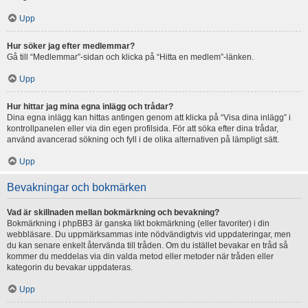
Upp
Hur söker jag efter medlemmar?
Gå till “Medlemmar”-sidan och klicka på “Hitta en medlem”-länken.
Upp
Hur hittar jag mina egna inlägg och trådar?
Dina egna inlägg kan hittas antingen genom att klicka på “Visa dina inlägg” i
kontrollpanelen eller via din egen profilsida. För att söka efter dina trådar,
använd avancerad sökning och fyll i de olika alternativen på lämpligt sätt.
Upp
Bevakningar och bokmärken
Vad är skillnaden mellan bokmärkning och bevakning?
Bokmärkning i phpBB3 är ganska likt bokmärkning (eller favoriter) i din
webbläsare. Du uppmärksammas inte nödvändigtvis vid uppdateringar, men
du kan senare enkelt återvända till tråden. Om du istället bevakar en tråd så
kommer du meddelas via din valda metod eller metoder när tråden eller
kategorin du bevakar uppdateras.
Upp