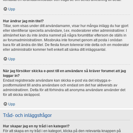
Upp
Hur ändrar jag min titel?
Titlar, som visas under ditt användarnamn, visar hur många inlägg du har gjort
eller identifierar speciella användare, t.ex. moderatorer eller administratörer. I
allmänhet kan du inte ändra namnet på några forumtitlar eftersom de ställs in
av forumadministratören. Missbruka inte forumet genom att posta i onödan
bara för att ändra din titel. De flesta forum tolererar inte detta och en moderator
eller administratör kommer helt enkelt att sänka ditt inläggsantal.
Upp
När jag försöker skicka e-post till en användare så kräver forumet att jag
loggar in?
Endast registrerade användare kan skicka e-post via det inbygga e-
postformuläret till andra användare och endast om det har aktiverats av
administratören. Detta för att förhindra att anonyma användare använder det
för att skicka skräppost.
Upp
Tråd- och inläggsfrågor
Hur skapar jag en ny tråd i en kategori?
För att skapa en ny tråd i en kategori, klicka på den relevanta knappen på