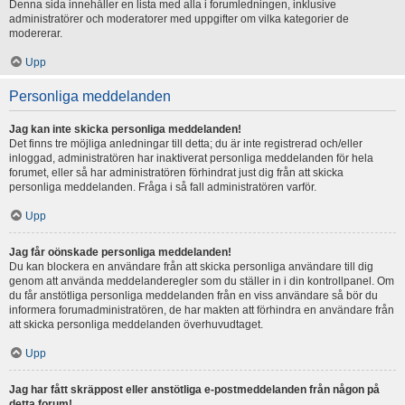
Denna sida innehåller en lista med alla i forumledningen, inklusive
administratörer och moderatorer med uppgifter om vilka kategorier de
modererar.
Upp
Personliga meddelanden
Jag kan inte skicka personliga meddelanden!
Det finns tre möjliga anledningar till detta; du är inte registrerad och/eller
inloggad, administratören har inaktiverat personliga meddelanden för hela
forumet, eller så har administratören förhindrat just dig från att skicka
personliga meddelanden. Fråga i så fall administratören varför.
Upp
Jag får oönskade personliga meddelanden!
Du kan blockera en användare från att skicka personliga användare till dig
genom att använda meddelanderegler som du ställer in i din kontrollpanel. Om
du får anstötliga personliga meddelanden från en viss användare så bör du
informera forumadministratören, de har makten att förhindra en användare från
att skicka personliga meddelanden överhuvudtaget.
Upp
Jag har fått skräppost eller anstötliga e-postmeddelanden från någon på
detta forum!