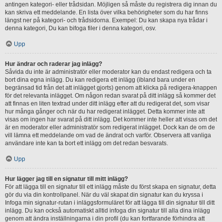
antingen kategori- eller trådsidan. Möjligen så måste du registrera dig innan du
kan skriva ett meddelande. En lista över vilka behörigheter som du har finns
längst ner på kategori- och trådsidorna. Exempel: Du kan skapa nya trådar i
denna kategori, Du kan bifoga filer i denna kategori, osv.
Upp
Hur ändrar och raderar jag inlägg?
Såvida du inte är administratör eller moderator kan du endast redigera och ta
bort dina egna inlägg. Du kan redigera ett inlägg (ibland bara under en
begränsad tid från det att inlägget gjorts) genom att klicka på redigera-knappen
för det relevanta inlägget. Om någon redan svarat på ditt inlägg så kommer det
att finnas en liten textrad under ditt inlägg efter att du redigerat det, som visar
hur många gånger och när du har redigerat inlägget. Detta kommer inte att
visas om ingen har svarat på ditt inlägg. Det kommer inte heller att visas om det
är en moderator eller administratör som redigerat inlägget. Dock kan de om de
vill lämna ett meddelande om vad de ändrat och varför. Observera att vanliga
användare inte kan ta bort ett inlägg om det redan besvarats.
Upp
Hur lägger jag till en signatur till mitt inlägg?
För att lägga till en signatur till ett inlägg måste du först skapa en signatur, detta
gör du via din kontrollpanel. När du väl skapat din signatur kan du kryssa i
Infoga min signatur-rutan i inläggsformuläret för att lägga till din signatur till ditt
inlägg. Du kan också automatiskt alltid infoga din signatur till alla dina inlägg
genom att ändra inställningarna i din profil (du kan fortfarande förhindra att