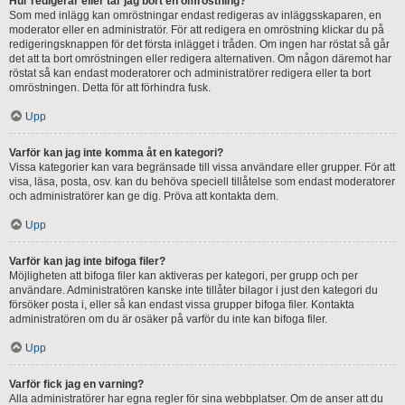
Hur redigerar eller tar jag bort en omröstning?
Som med inlägg kan omröstningar endast redigeras av inläggsskaparen, en
moderator eller en administratör. För att redigera en omröstning klickar du på
redigeringsknappen för det första inlägget i tråden. Om ingen har röstat så går
det att ta bort omröstningen eller redigera alternativen. Om någon däremot har
röstat så kan endast moderatorer och administratörer redigera eller ta bort
omröstningen. Detta för att förhindra fusk.
Upp
Varför kan jag inte komma åt en kategori?
Vissa kategorier kan vara begränsade till vissa användare eller grupper. För att
visa, läsa, posta, osv. kan du behöva speciell tillåtelse som endast moderatorer
och administratörer kan ge dig. Pröva att kontakta dem.
Upp
Varför kan jag inte bifoga filer?
Möjligheten att bifoga filer kan aktiveras per kategori, per grupp och per
användare. Administratören kanske inte tillåter bilagor i just den kategori du
försöker posta i, eller så kan endast vissa grupper bifoga filer. Kontakta
administratören om du är osäker på varför du inte kan bifoga filer.
Upp
Varför fick jag en varning?
Alla administratörer har egna regler för sina webbplatser. Om de anser att du