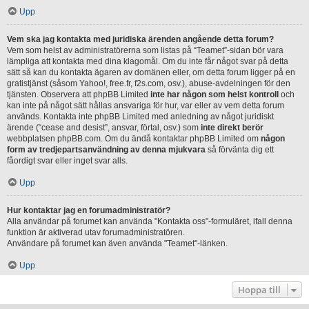
Upp
Vem ska jag kontakta med juridiska ärenden angående detta forum?
Vem som helst av administratörerna som listas på “Teamet”-sidan bör vara
lämpliga att kontakta med dina klagomål. Om du inte får något svar på detta
sätt så kan du kontakta ägaren av domänen eller, om detta forum ligger på en
gratistjänst (såsom Yahoo!, free.fr, f2s.com, osv.), abuse-avdelningen för den
tjänsten. Observera att phpBB Limited
inte har någon som helst kontroll
och
kan inte på något sätt hållas ansvariga för hur, var eller av vem detta forum
används. Kontakta inte phpBB Limited med anledning av något juridiskt
ärende (“cease and desist”, ansvar, förtal, osv.) som
inte direkt berör
webbplatsen phpBB.com. Om du ändå kontaktar phpBB Limited om
någon
form av tredjepartsanvändning av denna mjukvara
så förvänta dig ett
fåordigt svar eller inget svar alls.
Upp
Hur kontaktar jag en forumadministratör?
Alla användar på forumet kan använda "Kontakta oss"-formuläret, ifall denna
funktion är aktiverad utav forumadministratören.
Användare på forumet kan även använda "Teamet"-länken.
Upp
Hoppa till