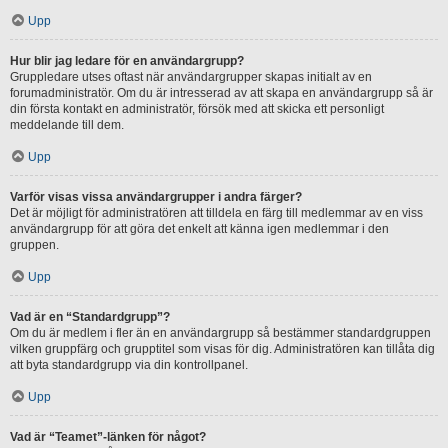
Upp
Hur blir jag ledare för en användargrupp?
Gruppledare utses oftast när användargrupper skapas initialt av en
forumadministratör. Om du är intresserad av att skapa en användargrupp så är
din första kontakt en administratör, försök med att skicka ett personligt
meddelande till dem.
Upp
Varför visas vissa användargrupper i andra färger?
Det är möjligt för administratören att tilldela en färg till medlemmar av en viss
användargrupp för att göra det enkelt att känna igen medlemmar i den
gruppen.
Upp
Vad är en “Standardgrupp”?
Om du är medlem i fler än en användargrupp så bestämmer standardgruppen
vilken gruppfärg och grupptitel som visas för dig. Administratören kan tillåta dig
att byta standardgrupp via din kontrollpanel.
Upp
Vad är “Teamet”-länken för något?