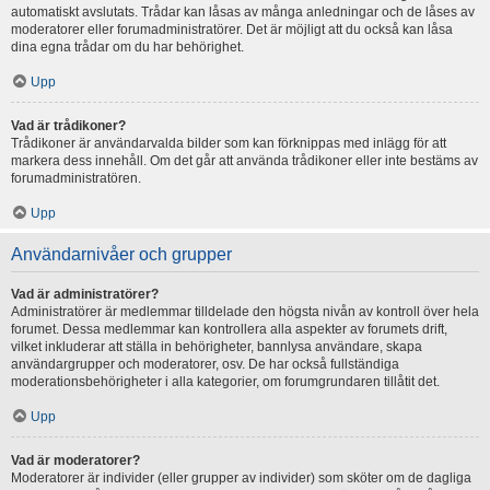
automatiskt avslutats. Trådar kan låsas av många anledningar och de låses av
moderatorer eller forumadministratörer. Det är möjligt att du också kan låsa
dina egna trådar om du har behörighet.
Upp
Vad är trådikoner?
Trådikoner är användarvalda bilder som kan förknippas med inlägg för att
markera dess innehåll. Om det går att använda trådikoner eller inte bestäms av
forumadministratören.
Upp
Användarnivåer och grupper
Vad är administratörer?
Administratörer är medlemmar tilldelade den högsta nivån av kontroll över hela
forumet. Dessa medlemmar kan kontrollera alla aspekter av forumets drift,
vilket inkluderar att ställa in behörigheter, bannlysa användare, skapa
användargrupper och moderatorer, osv. De har också fullständiga
moderationsbehörigheter i alla kategorier, om forumgrundaren tillåtit det.
Upp
Vad är moderatorer?
Moderatorer är individer (eller grupper av individer) som sköter om de dagliga