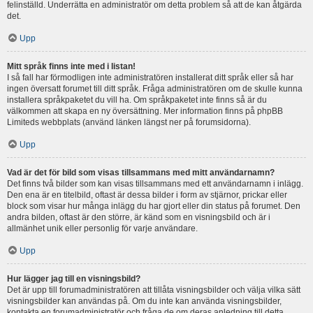
felinställd. Underrätta en administratör om detta problem så att de kan åtgärda
det.
Upp
Mitt språk finns inte med i listan!
I så fall har förmodligen inte administratören installerat ditt språk eller så har
ingen översatt forumet till ditt språk. Fråga administratören om de skulle kunna
installera språkpaketet du vill ha. Om språkpaketet inte finns så är du
välkommen att skapa en ny översättning. Mer information finns på phpBB
Limiteds webbplats (använd länken längst ner på forumsidorna).
Upp
Vad är det för bild som visas tillsammans med mitt användarnamn?
Det finns två bilder som kan visas tillsammans med ett användarnamn i inlägg.
Den ena är en titelbild, oftast är dessa bilder i form av stjärnor, prickar eller
block som visar hur många inlägg du har gjort eller din status på forumet. Den
andra bilden, oftast är den större, är känd som en visningsbild och är i
allmänhet unik eller personlig för varje användare.
Upp
Hur lägger jag till en visningsbild?
Det är upp till forumadministratören att tillåta visningsbilder och välja vilka sätt
visningsbilder kan användas på. Om du inte kan använda visningsbilder,
kontakta en forumadministratör och fråga de om deras anledning till detta.