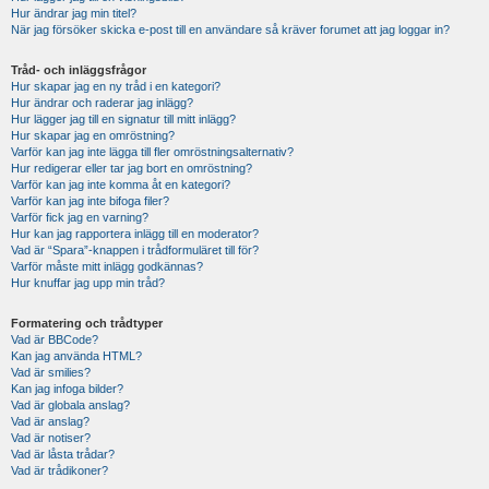
Hur ändrar jag min titel?
När jag försöker skicka e-post till en användare så kräver forumet att jag loggar in?
Tråd- och inläggsfrågor
Hur skapar jag en ny tråd i en kategori?
Hur ändrar och raderar jag inlägg?
Hur lägger jag till en signatur till mitt inlägg?
Hur skapar jag en omröstning?
Varför kan jag inte lägga till fler omröstningsalternativ?
Hur redigerar eller tar jag bort en omröstning?
Varför kan jag inte komma åt en kategori?
Varför kan jag inte bifoga filer?
Varför fick jag en varning?
Hur kan jag rapportera inlägg till en moderator?
Vad är “Spara”-knappen i trådformuläret till för?
Varför måste mitt inlägg godkännas?
Hur knuffar jag upp min tråd?
Formatering och trådtyper
Vad är BBCode?
Kan jag använda HTML?
Vad är smilies?
Kan jag infoga bilder?
Vad är globala anslag?
Vad är anslag?
Vad är notiser?
Vad är låsta trådar?
Vad är trådikoner?