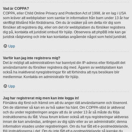
Vad är COPPA?
COPPA, eller Child Online Privacy and Protection Act of 1998, är en lag i USA
som kräver att webbplatser som samlar in information från barn under 13 år har
skriftligt tillstånd från föräldrarna. Om du är osäker på om detta rör dig som
försöker att registrera dig, eller om det rör webbplatsen du försöker registrera
dig på, kontakta ett juridiskt ombud för hjälp. Observera att phpBB inte kan ge
juridisk rådgivning och inte kan kontaktas angående något som helst juridiskt.
Upp
Varför kan jag inte registrera mig?
Det är möjligt att administratören har bannlyst din IP-adress eller förbjudit det
användarnamn du försöker registrera dig med. Ägaren av webbplatsen kan
också ha inaktiverat nyregistreringar för att förhindra att nya besökare blir
medlemmar. Kontakta en administratör för hjälp.
Upp
Jag har registrerat mig men kan inte logga in!
Försäkra dig först och främst om att du anger rätt användarnamn och lösenord.
Om de stämmer så kan en av två saker ha hänt. Om COPPA-stöd är aktiverat
och du under registreringen angav att du är under 13 år så måste du följa
instruktionerna du fått. Vissa forum kräver också att nya registreringar aktiveras
innan de kan användas, antingen av dig själv eller av an administratör; denna
information visades under registreringen. Om du har fått ett e-postmeddelande,
följ instruktionerna i det. Om du inte fått ett e-postmeddelande så kanske du