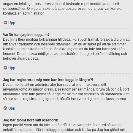
angav en felaktig e-postadress eller så fastnade e-postmeddelandet i ett
skräppostfilter. Om du är säker på att e-postadressen du angav var korrekt,
kontakta en administratör.
Upp
Varför kan jag inte logga in?
Det finns flera möjliga förklaringar till detta. Först och främst, försäkra dig om att
ditt användarnamn och lösenord stämmer. Om du är säker på att de stämmer,
kontakta administratören för att försäkra dig om att du inte har bannlysts från
forumet. Det är också möjligt att administratören har gjort en felinställning och
behöver åtgärda detta.
Upp
Jag har registrerat mig men kan inte logga in längre?!
Det är möjligt att en administratör har raderat eller inaktiverat ditt
användarkonto av någon orsak. Dessutom rensar många forum då och då bort
användare som inte postat på länge för att minska storleken på databasen. Om
så har skett, registrera dig igen och försök involvera dig mer i diskussionerna.
Upp
Jag har glömt bort mitt lösenord!
Ingen panik! Även om du inte kan återfå ditt nuvarande lösenord så kan du
enkelt återställa det. Gå till inloggningssidan och klicka på Jag har glömt mitt