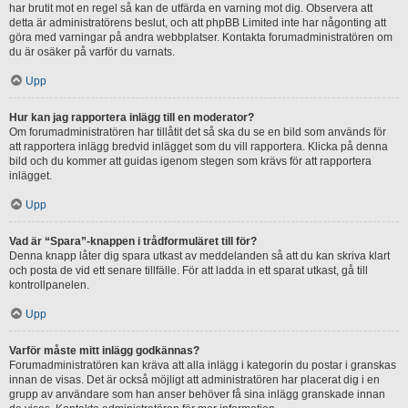
har brutit mot en regel så kan de utfärda en varning mot dig. Observera att
detta är administratörens beslut, och att phpBB Limited inte har någonting att
göra med varningar på andra webbplatser. Kontakta forumadministratören om
du är osäker på varför du varnats.
Upp
Hur kan jag rapportera inlägg till en moderator?
Om forumadministratören har tillåtit det så ska du se en bild som används för
att rapportera inlägg bredvid inlägget som du vill rapportera. Klicka på denna
bild och du kommer att guidas igenom stegen som krävs för att rapportera
inlägget.
Upp
Vad är “Spara”-knappen i trådformuläret till för?
Denna knapp låter dig spara utkast av meddelanden så att du kan skriva klart
och posta de vid ett senare tillfälle. För att ladda in ett sparat utkast, gå till
kontrollpanelen.
Upp
Varför måste mitt inlägg godkännas?
Forumadministratören kan kräva att alla inlägg i kategorin du postar i granskas
innan de visas. Det är också möjligt att administratören har placerat dig i en
grupp av användare som han anser behöver få sina inlägg granskade innan