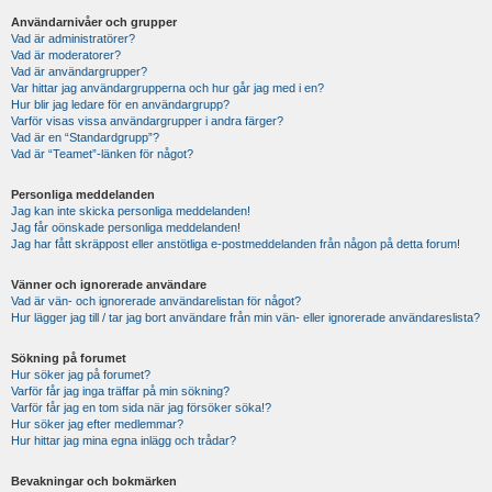
Användarnivåer och grupper
Vad är administratörer?
Vad är moderatorer?
Vad är användargrupper?
Var hittar jag användargrupperna och hur går jag med i en?
Hur blir jag ledare för en användargrupp?
Varför visas vissa användargrupper i andra färger?
Vad är en “Standardgrupp”?
Vad är “Teamet”-länken för något?
Personliga meddelanden
Jag kan inte skicka personliga meddelanden!
Jag får oönskade personliga meddelanden!
Jag har fått skräppost eller anstötliga e-postmeddelanden från någon på detta forum!
Vänner och ignorerade användare
Vad är vän- och ignorerade användarelistan för något?
Hur lägger jag till / tar jag bort användare från min vän- eller ignorerade användareslista?
Sökning på forumet
Hur söker jag på forumet?
Varför får jag inga träffar på min sökning?
Varför får jag en tom sida när jag försöker söka!?
Hur söker jag efter medlemmar?
Hur hittar jag mina egna inlägg och trådar?
Bevakningar och bokmärken