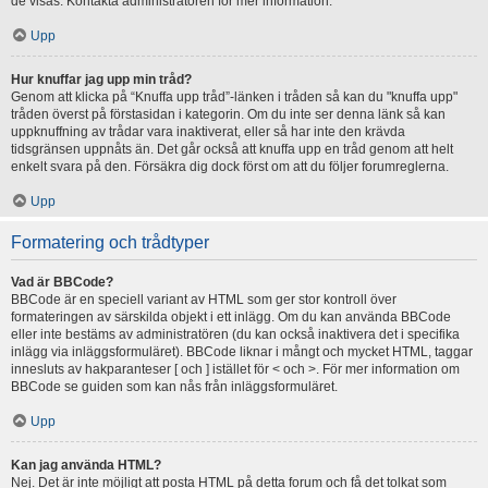
de visas. Kontakta administratören för mer information.
Upp
Hur knuffar jag upp min tråd?
Genom att klicka på “Knuffa upp tråd”-länken i tråden så kan du "knuffa upp"
tråden överst på förstasidan i kategorin. Om du inte ser denna länk så kan
uppknuffning av trådar vara inaktiverat, eller så har inte den krävda
tidsgränsen uppnåts än. Det går också att knuffa upp en tråd genom att helt
enkelt svara på den. Försäkra dig dock först om att du följer forumreglerna.
Upp
Formatering och trådtyper
Vad är BBCode?
BBCode är en speciell variant av HTML som ger stor kontroll över
formateringen av särskilda objekt i ett inlägg. Om du kan använda BBCode
eller inte bestäms av administratören (du kan också inaktivera det i specifika
inlägg via inläggsformuläret). BBCode liknar i mångt och mycket HTML, taggar
innesluts av hakparanteser [ och ] istället för < och >. För mer information om
BBCode se guiden som kan nås från inläggsformuläret.
Upp
Kan jag använda HTML?
Nej. Det är inte möjligt att posta HTML på detta forum och få det tolkat som