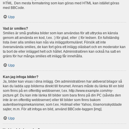
HTML. Den mesta formatering som kan göras med HTML kan istället göras
med BBCode.
Upp
Vad är smilies?
Smilies är små grafiska bilder som kan användas för att uttrycka en känsla
genom att använda en kod, t.ex. :) för glad, eller :( för ledsen. En fullständig
lista över alla smilies kan nås via inläggsformuläret. Försök att inte
överanvända smilies, de kan fort göra ett inlägg oläsbart och en moderator kan
ta bort de eller inlägget helt och hållet. Administratören kan också ha satt en
gräns för hur många smilies ett inlägg får innehålla.
Upp
Kan jag infoga bilder?
Ja, bilder kan visas i dina inlägg. Om administratören har aktiverat bilagor så
kan du ladda upp bilderna direkt till forumet. Annars måste du länka till en bild
som finns på en offentlig webbserver, t.ex. http://www.example.com/my-
picture.gif. Du kan inte länka till bilder som bara finns på din PC (såvida den
inte är en offentlig webbserver) eller till bilder som finns bakom
autentiseringsmekanismer, som t.ex. Hotmail eller Yahoo, lösenorsskyddade
sajter, m.m. För att infoga en bild, använd BBCode-taggen [img].
Upp