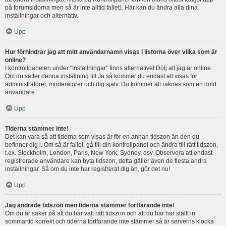
på forumsidorna men så är inte alltid fallet). Här kan du ändra alla dina
inställningar och alternativ.
Upp
Hur förhindrar jag att mitt användarnamn visas i listorna över vilka som är
online?
I kontrollpanelen under “Inställningar” finns alternativet Dölj att jag är online.
Om du sätter denna inställning till Ja så kommer du endast att visas för
administratörer, moderatorer och dig själv. Du kommer att räknas som en dold
användare.
Upp
Tiderna stämmer inte!
Det kan vara så att tiderna som visas är för en annan tidszon än den du
befinner dig i. Om så är fallet, gå till din kontrollpanel och ändra till rätt tidszon,
t.ex. Stockholm, London, Paris, New York, Sydney, osv. Observera att endast
registrerade användare kan byta tidszon, detta gäller även de flesta andra
inställningar. Så om du inte har registrerat dig än, gör det nu!
Upp
Jag ändrade tidszon men tiderna stämmer fortfarande inte!
Om du är säker på att du har valt rätt tidszon och att du har har ställt in
sommartid korrekt och tiderna fortfarande inte stämmer så är serverns klocka