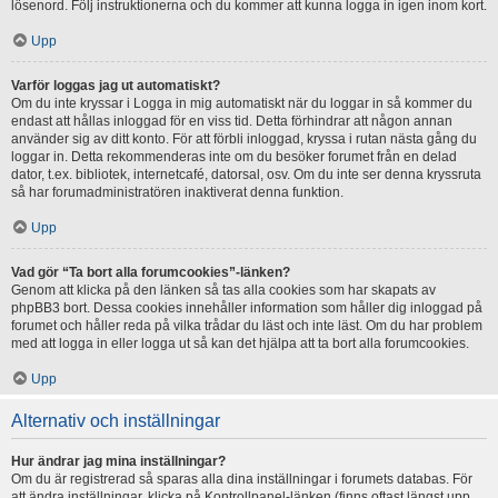
lösenord. Följ instruktionerna och du kommer att kunna logga in igen inom kort.
Upp
Varför loggas jag ut automatiskt?
Om du inte kryssar i Logga in mig automatiskt när du loggar in så kommer du
endast att hållas inloggad för en viss tid. Detta förhindrar att någon annan
använder sig av ditt konto. För att förbli inloggad, kryssa i rutan nästa gång du
loggar in. Detta rekommenderas inte om du besöker forumet från en delad
dator, t.ex. bibliotek, internetcafé, datorsal, osv. Om du inte ser denna kryssruta
så har forumadministratören inaktiverat denna funktion.
Upp
Vad gör “Ta bort alla forumcookies”-länken?
Genom att klicka på den länken så tas alla cookies som har skapats av
phpBB3 bort. Dessa cookies innehåller information som håller dig inloggad på
forumet och håller reda på vilka trådar du läst och inte läst. Om du har problem
med att logga in eller logga ut så kan det hjälpa att ta bort alla forumcookies.
Upp
Alternativ och inställningar
Hur ändrar jag mina inställningar?
Om du är registrerad så sparas alla dina inställningar i forumets databas. För
att ändra inställningar, klicka på Kontrollpanel-länken (finns oftast längst upp