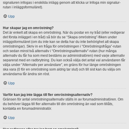
signaturen infogas i enskilda inlägg genom att klicka ur Infoga min signatur-
rutan i inläggsformuläret).
Upp
Hur skapar jag en omröstning?
Det är enkelt att skapa en omröstning. När du postar en ny tråd (eller redigerar
det första inlägget i en tråd) så bör du se “Skapa omröstning”-fliken under
inläggsformuläret (om du inte kan se detta har du inte behörighet att skapa
omröstningar). Skriv in en fråga för omröstningen i “Omröstningsfråga”-rutan
och sedan minst två alternativ i “Omröstningsalternativ”-rutan (hur många
alternativ du får ha som mest bestäms av administratören) med varje alternativ
separerat med en radbrytning. Du kan också välja det antal val användaren får
välja under “Alternativ per användare”, en gräns för hur länge omröstningen
ska vara (0 för en omröstning som aldrig tar slut) och till sist kan du välja om
användarna får ändra sin röst.
Upp
Varför kan jag inte lägga till fler omröstningsalternativ?
Gränsen för antal omröstningsalternativ ställs in av forumadministratören. Om
du behöver lägga till fler alternativ till din omröstning än vad som tillåts,
kontakta en forumadministratör.
Upp