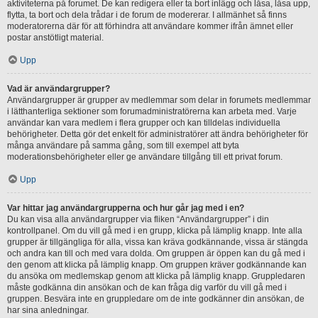
aktiviteterna på forumet. De kan redigera eller ta bort inlägg och låsa, låsa upp,
flytta, ta bort och dela trådar i de forum de modererar. I allmänhet så finns
moderatorerna där för att förhindra att användare kommer ifrån ämnet eller
postar anstötligt material.
Upp
Vad är användargrupper?
Användargrupper är grupper av medlemmar som delar in forumets medlemmar
i lätthanterliga sektioner som forumadministratörerna kan arbeta med. Varje
användar kan vara medlem i flera grupper och kan tilldelas individuella
behörigheter. Detta gör det enkelt för administratörer att ändra behörigheter för
många användare på samma gång, som till exempel att byta
moderationsbehörigheter eller ge användare tillgång till ett privat forum.
Upp
Var hittar jag användargrupperna och hur går jag med i en?
Du kan visa alla användargrupper via fliken “Användargrupper” i din
kontrollpanel. Om du vill gå med i en grupp, klicka på lämplig knapp. Inte alla
grupper är tillgängliga för alla, vissa kan kräva godkännande, vissa är stängda
och andra kan till och med vara dolda. Om gruppen är öppen kan du gå med i
den genom att klicka på lämplig knapp. Om gruppen kräver godkännande kan
du ansöka om medlemskap genom att klicka på lämplig knapp. Gruppledaren
måste godkänna din ansökan och de kan fråga dig varför du vill gå med i
gruppen. Besvära inte en gruppledare om de inte godkänner din ansökan, de
har sina anledningar.