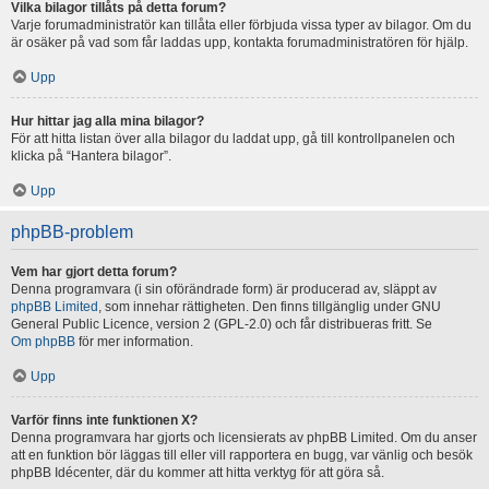
Vilka bilagor tillåts på detta forum?
Varje forumadministratör kan tillåta eller förbjuda vissa typer av bilagor. Om du
är osäker på vad som får laddas upp, kontakta forumadministratören för hjälp.
Upp
Hur hittar jag alla mina bilagor?
För att hitta listan över alla bilagor du laddat upp, gå till kontrollpanelen och
klicka på “Hantera bilagor”.
Upp
phpBB-problem
Vem har gjort detta forum?
Denna programvara (i sin oförändrade form) är producerad av, släppt av
phpBB Limited
, som innehar rättigheten. Den finns tillgänglig under GNU
General Public Licence, version 2 (GPL-2.0) och får distribueras fritt. Se
Om phpBB
för mer information.
Upp
Varför finns inte funktionen X?
Denna programvara har gjorts och licensierats av phpBB Limited. Om du anser
att en funktion bör läggas till eller vill rapportera en bugg, var vänlig och besök
phpBB Idécenter, där du kommer att hitta verktyg för att göra så.