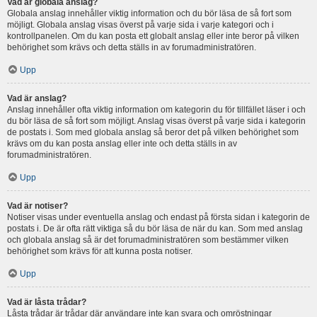
Vad är globala anslag?
Globala anslag innehåller viktig information och du bör läsa de så fort som
möjligt. Globala anslag visas överst på varje sida i varje kategori och i
kontrollpanelen. Om du kan posta ett globalt anslag eller inte beror på vilken
behörighet som krävs och detta ställs in av forumadministratören.
Upp
Vad är anslag?
Anslag innehåller ofta viktig information om kategorin du för tillfället läser i och
du bör läsa de så fort som möjligt. Anslag visas överst på varje sida i kategorin
de postats i. Som med globala anslag så beror det på vilken behörighet som
krävs om du kan posta anslag eller inte och detta ställs in av
forumadministratören.
Upp
Vad är notiser?
Notiser visas under eventuella anslag och endast på första sidan i kategorin de
postats i. De är ofta rätt viktiga så du bör läsa de när du kan. Som med anslag
och globala anslag så är det forumadministratören som bestämmer vilken
behörighet som krävs för att kunna posta notiser.
Upp
Vad är låsta trådar?
Låsta trådar är trådar där användare inte kan svara och omröstningar