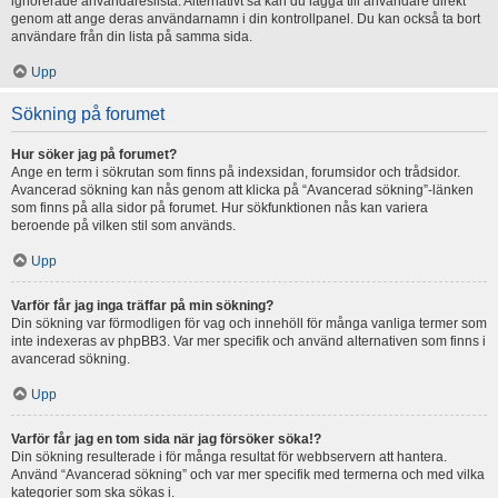
ignorerade användareslista. Alternativt så kan du lägga till användare direkt
genom att ange deras användarnamn i din kontrollpanel. Du kan också ta bort
användare från din lista på samma sida.
Upp
Sökning på forumet
Hur söker jag på forumet?
Ange en term i sökrutan som finns på indexsidan, forumsidor och trådsidor.
Avancerad sökning kan nås genom att klicka på “Avancerad sökning”-länken
som finns på alla sidor på forumet. Hur sökfunktionen nås kan variera
beroende på vilken stil som används.
Upp
Varför får jag inga träffar på min sökning?
Din sökning var förmodligen för vag och innehöll för många vanliga termer som
inte indexeras av phpBB3. Var mer specifik och använd alternativen som finns i
avancerad sökning.
Upp
Varför får jag en tom sida när jag försöker söka!?
Din sökning resulterade i för många resultat för webbservern att hantera.
Använd “Avancerad sökning” och var mer specifik med termerna och med vilka
kategorier som ska sökas i.