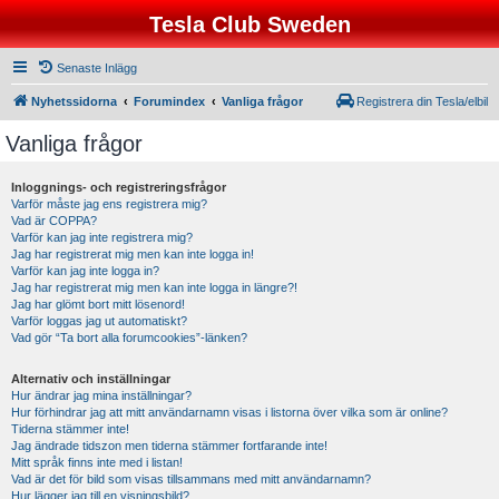
Tesla Club Sweden
Senaste Inlägg
Nyhetssidorna
Forumindex
Vanliga frågor
Registrera din Tesla/elbil
Vanliga frågor
Inloggnings- och registreringsfrågor
Varför måste jag ens registrera mig?
Vad är COPPA?
Varför kan jag inte registrera mig?
Jag har registrerat mig men kan inte logga in!
Varför kan jag inte logga in?
Jag har registrerat mig men kan inte logga in längre?!
Jag har glömt bort mitt lösenord!
Varför loggas jag ut automatiskt?
Vad gör “Ta bort alla forumcookies”-länken?
Alternativ och inställningar
Hur ändrar jag mina inställningar?
Hur förhindrar jag att mitt användarnamn visas i listorna över vilka som är online?
Tiderna stämmer inte!
Jag ändrade tidszon men tiderna stämmer fortfarande inte!
Mitt språk finns inte med i listan!
Vad är det för bild som visas tillsammans med mitt användarnamn?
Hur lägger jag till en visningsbild?