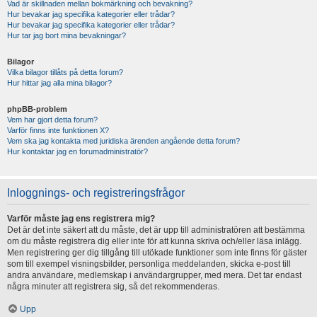
Vad är skillnaden mellan bokmärkning och bevakning?
Hur bevakar jag specifika kategorier eller trådar?
Hur bevakar jag specifika kategorier eller trådar?
Hur tar jag bort mina bevakningar?
Bilagor
Vilka bilagor tillåts på detta forum?
Hur hittar jag alla mina bilagor?
phpBB-problem
Vem har gjort detta forum?
Varför finns inte funktionen X?
Vem ska jag kontakta med juridiska ärenden angående detta forum?
Hur kontaktar jag en forumadministratör?
Inloggnings- och registreringsfrågor
Varför måste jag ens registrera mig?
Det är det inte säkert att du måste, det är upp till administratören att bestämma
om du måste registrera dig eller inte för att kunna skriva och/eller läsa inlägg.
Men registrering ger dig tillgång till utökade funktioner som inte finns för gäster
som till exempel visningsbilder, personliga meddelanden, skicka e-post till
andra användare, medlemskap i användargrupper, med mera. Det tar endast
några minuter att registrera sig, så det rekommenderas.
Upp