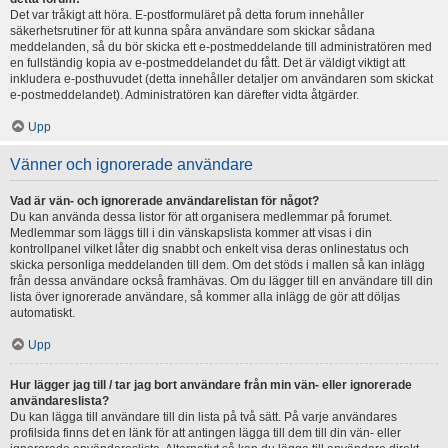
Det var tråkigt att höra. E-postformuläret på detta forum innehåller
säkerhetsrutiner för att kunna spåra användare som skickar sådana
meddelanden, så du bör skicka ett e-postmeddelande till administratören med
en fullständig kopia av e-postmeddelandet du fått. Det är väldigt viktigt att
inkludera e-posthuvudet (detta innehåller detaljer om användaren som skickat
e-postmeddelandet). Administratören kan därefter vidta åtgärder.
Upp
Vänner och ignorerade användare
Vad är vän- och ignorerade användarelistan för något?
Du kan använda dessa listor för att organisera medlemmar på forumet.
Medlemmar som läggs till i din vänskapslista kommer att visas i din
kontrollpanel vilket låter dig snabbt och enkelt visa deras onlinestatus och
skicka personliga meddelanden till dem. Om det stöds i mallen så kan inlägg
från dessa användare också framhävas. Om du lägger till en användare till din
lista över ignorerade användare, så kommer alla inlägg de gör att döljas
automatiskt.
Upp
Hur lägger jag till / tar jag bort användare från min vän- eller ignorerade
användareslista?
Du kan lägga till användare till din lista på två sätt. På varje användares
profilsida finns det en länk för att antingen lägga till dem till din vän- eller