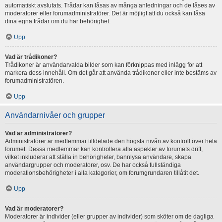
automatiskt avslutats. Trådar kan låsas av många anledningar och de låses av
moderatorer eller forumadministratörer. Det är möjligt att du också kan låsa
dina egna trådar om du har behörighet.
Upp
Vad är trådikoner?
Trådikoner är användarvalda bilder som kan förknippas med inlägg för att
markera dess innehåll. Om det går att använda trådikoner eller inte bestäms av
forumadministratören.
Upp
Användarnivåer och grupper
Vad är administratörer?
Administratörer är medlemmar tilldelade den högsta nivån av kontroll över hela
forumet. Dessa medlemmar kan kontrollera alla aspekter av forumets drift,
vilket inkluderar att ställa in behörigheter, bannlysa användare, skapa
användargrupper och moderatorer, osv. De har också fullständiga
moderationsbehörigheter i alla kategorier, om forumgrundaren tillåtit det.
Upp
Vad är moderatorer?
Moderatorer är individer (eller grupper av individer) som sköter om de dagliga