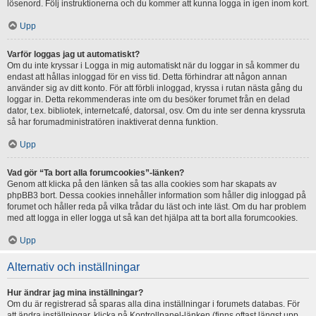
lösenord. Följ instruktionerna och du kommer att kunna logga in igen inom kort.
Upp
Varför loggas jag ut automatiskt?
Om du inte kryssar i Logga in mig automatiskt när du loggar in så kommer du
endast att hållas inloggad för en viss tid. Detta förhindrar att någon annan
använder sig av ditt konto. För att förbli inloggad, kryssa i rutan nästa gång du
loggar in. Detta rekommenderas inte om du besöker forumet från en delad
dator, t.ex. bibliotek, internetcafé, datorsal, osv. Om du inte ser denna kryssruta
så har forumadministratören inaktiverat denna funktion.
Upp
Vad gör “Ta bort alla forumcookies”-länken?
Genom att klicka på den länken så tas alla cookies som har skapats av
phpBB3 bort. Dessa cookies innehåller information som håller dig inloggad på
forumet och håller reda på vilka trådar du läst och inte läst. Om du har problem
med att logga in eller logga ut så kan det hjälpa att ta bort alla forumcookies.
Upp
Alternativ och inställningar
Hur ändrar jag mina inställningar?
Om du är registrerad så sparas alla dina inställningar i forumets databas. För
att ändra inställningar, klicka på Kontrollpanel-länken (finns oftast längst upp