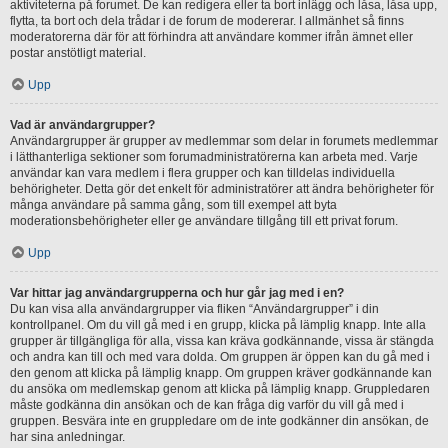
aktiviteterna på forumet. De kan redigera eller ta bort inlägg och låsa, låsa upp,
flytta, ta bort och dela trådar i de forum de modererar. I allmänhet så finns
moderatorerna där för att förhindra att användare kommer ifrån ämnet eller
postar anstötligt material.
Upp
Vad är användargrupper?
Användargrupper är grupper av medlemmar som delar in forumets medlemmar
i lätthanterliga sektioner som forumadministratörerna kan arbeta med. Varje
användar kan vara medlem i flera grupper och kan tilldelas individuella
behörigheter. Detta gör det enkelt för administratörer att ändra behörigheter för
många användare på samma gång, som till exempel att byta
moderationsbehörigheter eller ge användare tillgång till ett privat forum.
Upp
Var hittar jag användargrupperna och hur går jag med i en?
Du kan visa alla användargrupper via fliken “Användargrupper” i din
kontrollpanel. Om du vill gå med i en grupp, klicka på lämplig knapp. Inte alla
grupper är tillgängliga för alla, vissa kan kräva godkännande, vissa är stängda
och andra kan till och med vara dolda. Om gruppen är öppen kan du gå med i
den genom att klicka på lämplig knapp. Om gruppen kräver godkännande kan
du ansöka om medlemskap genom att klicka på lämplig knapp. Gruppledaren
måste godkänna din ansökan och de kan fråga dig varför du vill gå med i
gruppen. Besvära inte en gruppledare om de inte godkänner din ansökan, de
har sina anledningar.