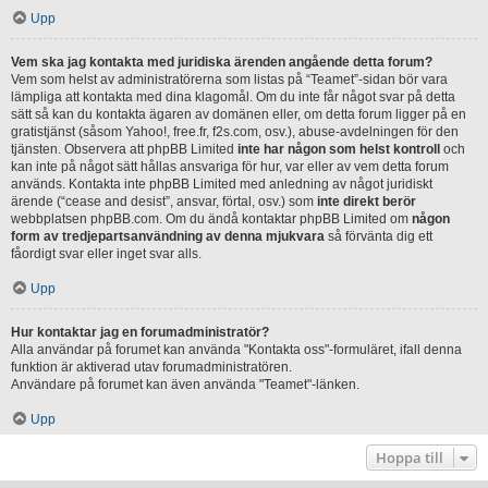
Upp
Vem ska jag kontakta med juridiska ärenden angående detta forum?
Vem som helst av administratörerna som listas på “Teamet”-sidan bör vara
lämpliga att kontakta med dina klagomål. Om du inte får något svar på detta
sätt så kan du kontakta ägaren av domänen eller, om detta forum ligger på en
gratistjänst (såsom Yahoo!, free.fr, f2s.com, osv.), abuse-avdelningen för den
tjänsten. Observera att phpBB Limited
inte har någon som helst kontroll
och
kan inte på något sätt hållas ansvariga för hur, var eller av vem detta forum
används. Kontakta inte phpBB Limited med anledning av något juridiskt
ärende (“cease and desist”, ansvar, förtal, osv.) som
inte direkt berör
webbplatsen phpBB.com. Om du ändå kontaktar phpBB Limited om
någon
form av tredjepartsanvändning av denna mjukvara
så förvänta dig ett
fåordigt svar eller inget svar alls.
Upp
Hur kontaktar jag en forumadministratör?
Alla användar på forumet kan använda "Kontakta oss"-formuläret, ifall denna
funktion är aktiverad utav forumadministratören.
Användare på forumet kan även använda "Teamet"-länken.
Upp
Hoppa till