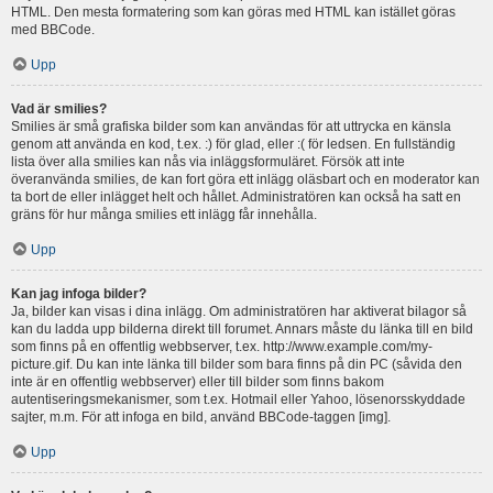
HTML. Den mesta formatering som kan göras med HTML kan istället göras
med BBCode.
Upp
Vad är smilies?
Smilies är små grafiska bilder som kan användas för att uttrycka en känsla
genom att använda en kod, t.ex. :) för glad, eller :( för ledsen. En fullständig
lista över alla smilies kan nås via inläggsformuläret. Försök att inte
överanvända smilies, de kan fort göra ett inlägg oläsbart och en moderator kan
ta bort de eller inlägget helt och hållet. Administratören kan också ha satt en
gräns för hur många smilies ett inlägg får innehålla.
Upp
Kan jag infoga bilder?
Ja, bilder kan visas i dina inlägg. Om administratören har aktiverat bilagor så
kan du ladda upp bilderna direkt till forumet. Annars måste du länka till en bild
som finns på en offentlig webbserver, t.ex. http://www.example.com/my-
picture.gif. Du kan inte länka till bilder som bara finns på din PC (såvida den
inte är en offentlig webbserver) eller till bilder som finns bakom
autentiseringsmekanismer, som t.ex. Hotmail eller Yahoo, lösenorsskyddade
sajter, m.m. För att infoga en bild, använd BBCode-taggen [img].
Upp