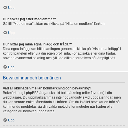
Upp
Hur söker jag efter medlemmar?
Gå till “Medlemmar”-sidan och klicka på “Hitta en medlem”-länken.
Upp
Hur hittar jag mina egna inlägg och trådar?
Dina egna inlägg kan hittas antingen genom att klicka på “Visa dina inlägg” i
kontrollpanelen eller via din egen profilsida. För att söka efter dina trådar,
använd avancerad sökning och fyll i de olika alternativen på lämpligt sätt.
Upp
Bevakningar och bokmärken
Vad är skillnaden mellan bokmärkning och bevakning?
Bokmärkning i phpBB3 är ganska likt bokmärkning (eller favoriter) i din
webbläsare. Du uppmärksammas inte nödvändigtvis vid uppdateringar, men
du kan senare enkelt återvända till tråden. Om du istället bevakar en tråd så
kommer du meddelas via din valda metod eller metoder när tråden eller
kategorin du bevakar uppdateras.
Upp