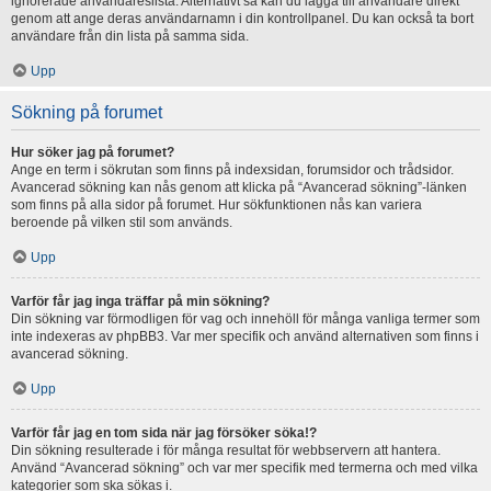
ignorerade användareslista. Alternativt så kan du lägga till användare direkt
genom att ange deras användarnamn i din kontrollpanel. Du kan också ta bort
användare från din lista på samma sida.
Upp
Sökning på forumet
Hur söker jag på forumet?
Ange en term i sökrutan som finns på indexsidan, forumsidor och trådsidor.
Avancerad sökning kan nås genom att klicka på “Avancerad sökning”-länken
som finns på alla sidor på forumet. Hur sökfunktionen nås kan variera
beroende på vilken stil som används.
Upp
Varför får jag inga träffar på min sökning?
Din sökning var förmodligen för vag och innehöll för många vanliga termer som
inte indexeras av phpBB3. Var mer specifik och använd alternativen som finns i
avancerad sökning.
Upp
Varför får jag en tom sida när jag försöker söka!?
Din sökning resulterade i för många resultat för webbservern att hantera.
Använd “Avancerad sökning” och var mer specifik med termerna och med vilka
kategorier som ska sökas i.