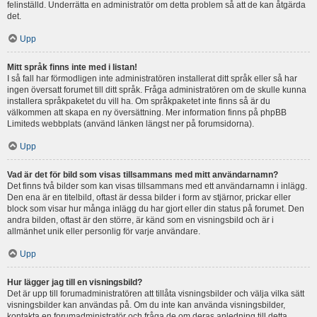
felinställd. Underrätta en administratör om detta problem så att de kan åtgärda
det.
Upp
Mitt språk finns inte med i listan!
I så fall har förmodligen inte administratören installerat ditt språk eller så har
ingen översatt forumet till ditt språk. Fråga administratören om de skulle kunna
installera språkpaketet du vill ha. Om språkpaketet inte finns så är du
välkommen att skapa en ny översättning. Mer information finns på phpBB
Limiteds webbplats (använd länken längst ner på forumsidorna).
Upp
Vad är det för bild som visas tillsammans med mitt användarnamn?
Det finns två bilder som kan visas tillsammans med ett användarnamn i inlägg.
Den ena är en titelbild, oftast är dessa bilder i form av stjärnor, prickar eller
block som visar hur många inlägg du har gjort eller din status på forumet. Den
andra bilden, oftast är den större, är känd som en visningsbild och är i
allmänhet unik eller personlig för varje användare.
Upp
Hur lägger jag till en visningsbild?
Det är upp till forumadministratören att tillåta visningsbilder och välja vilka sätt
visningsbilder kan användas på. Om du inte kan använda visningsbilder,
kontakta en forumadministratör och fråga de om deras anledning till detta.