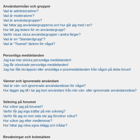
Användarnivåer och grupper
Vad är administratörer?
Vad är moderatorer?
Vad är användargrupper?
Var hittar jag användargrupperna och hur går jag med i en?
Hur blir jag ledare för en användargrupp?
Varför visas vissa användargrupper i andra färger?
Vad är en “Standardgrupp”?
Vad är “Teamet”-länken för något?
Personliga meddelanden
Jag kan inte skicka personliga meddelanden!
Jag får oönskade personliga meddelanden!
Jag har fått skräppost eller anstötliga e-postmeddelanden från någon på detta forum!
Vänner och ignorerade användare
Vad är vän- och ignorerade användarelistan för något?
Hur lägger jag till / tar jag bort användare från min vän- eller ignorerade användareslista?
Sökning på forumet
Hur söker jag på forumet?
Varför får jag inga träffar på min sökning?
Varför får jag en tom sida när jag försöker söka!?
Hur söker jag efter medlemmar?
Hur hittar jag mina egna inlägg och trådar?
Bevakningar och bokmärken