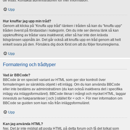
de visas. Kontakta administratören för mer information.
Upp
Hur knuffar jag upp min tråd?
Genom att klicka på “Knuffa upp tråd”-länken i tråden så kan du "knuffa upp"
tråden överst på förstasidan i kategorin. Om du inte ser denna länk så kan
uppknuffning av trådar vara inaktiverat, eller så har inte den krävda
tidsgränsen uppnåts än. Det går också att knuffa upp en tråd genom att helt
enkelt svara på den. Försäkra dig dock först om att du följer forumreglerna.
Upp
Formatering och trådtyper
Vad är BBCode?
BBCode är en speciell variant av HTML som ger stor kontroll över
formateringen av särskilda objekt i ett inlägg. Om du kan använda BBCode
eller inte bestäms av administratören (du kan också inaktivera det i specifika
inlägg via inläggsformuläret). BBCode liknar i mångt och mycket HTML, taggar
innesluts av hakparanteser [ och ] istället för < och >. För mer information om
BBCode se guiden som kan nås från inläggsformuläret.
Upp
Kan jag använda HTML?
Nej. Det är inte möjligt att posta HTML på detta forum och få det tolkat som