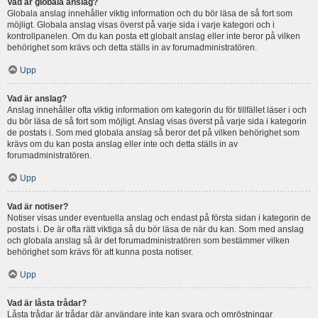
Vad är globala anslag?
Globala anslag innehåller viktig information och du bör läsa de så fort som
möjligt. Globala anslag visas överst på varje sida i varje kategori och i
kontrollpanelen. Om du kan posta ett globalt anslag eller inte beror på vilken
behörighet som krävs och detta ställs in av forumadministratören.
Upp
Vad är anslag?
Anslag innehåller ofta viktig information om kategorin du för tillfället läser i och
du bör läsa de så fort som möjligt. Anslag visas överst på varje sida i kategorin
de postats i. Som med globala anslag så beror det på vilken behörighet som
krävs om du kan posta anslag eller inte och detta ställs in av
forumadministratören.
Upp
Vad är notiser?
Notiser visas under eventuella anslag och endast på första sidan i kategorin de
postats i. De är ofta rätt viktiga så du bör läsa de när du kan. Som med anslag
och globala anslag så är det forumadministratören som bestämmer vilken
behörighet som krävs för att kunna posta notiser.
Upp
Vad är låsta trådar?
Låsta trådar är trådar där användare inte kan svara och omröstningar