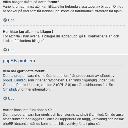
Vilka bilagor tillåts på detta forum?
Varje forumadministratör kan tillåta eller förbjuda vissa typer av bilagor. Om du
är osäker på vad som får laddas upp, kontakta forumadministratören för hjälp.
Upp
Hur hittar jag alla mina bilagor?
För att hitta listan över alla bilagor du laddat upp, gå till kontrollpanelen och
klicka på “Hantera bilagor”.
Upp
phpBB-problem
Vem har gjort detta forum?
Denna programvara (i sin oförändrade form) är producerad av, släppt av
phpBB Limited
, som innehar rättigheten. Den finns tillgänglig under GNU
General Public Licence, version 2 (GPL-2.0) och får distribueras fritt. Se
Om phpBB
för mer information.
Upp
Varför finns inte funktionen X?
Denna programvara har gjorts och licensierats av phpBB Limited. Om du anser
att en funktion bör läggas till eller vill rapportera en bugg, var vänlig och besök
phpBB Idécenter, där du kommer att hitta verktyg för att göra så.