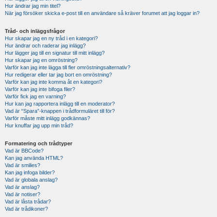
Hur ändrar jag min titel?
När jag försöker skicka e-post till en användare så kräver forumet att jag loggar in?
Tråd- och inläggsfrågor
Hur skapar jag en ny tråd i en kategori?
Hur ändrar och raderar jag inlägg?
Hur lägger jag till en signatur till mitt inlägg?
Hur skapar jag en omröstning?
Varför kan jag inte lägga till fler omröstningsalternativ?
Hur redigerar eller tar jag bort en omröstning?
Varför kan jag inte komma åt en kategori?
Varför kan jag inte bifoga filer?
Varför fick jag en varning?
Hur kan jag rapportera inlägg till en moderator?
Vad är “Spara”-knappen i trådformuläret till för?
Varför måste mitt inlägg godkännas?
Hur knuffar jag upp min tråd?
Formatering och trådtyper
Vad är BBCode?
Kan jag använda HTML?
Vad är smilies?
Kan jag infoga bilder?
Vad är globala anslag?
Vad är anslag?
Vad är notiser?
Vad är låsta trådar?
Vad är trådikoner?