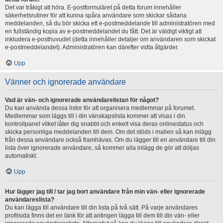
Det var tråkigt att höra. E-postformuläret på detta forum innehåller
säkerhetsrutiner för att kunna spåra användare som skickar sådana
meddelanden, så du bör skicka ett e-postmeddelande till administratören med
en fullständig kopia av e-postmeddelandet du fått. Det är väldigt viktigt att
inkludera e-posthuvudet (detta innehåller detaljer om användaren som skickat
e-postmeddelandet). Administratören kan därefter vidta åtgärder.
Upp
Vänner och ignorerade användare
Vad är vän- och ignorerade användarelistan för något?
Du kan använda dessa listor för att organisera medlemmar på forumet.
Medlemmar som läggs till i din vänskapslista kommer att visas i din
kontrollpanel vilket låter dig snabbt och enkelt visa deras onlinestatus och
skicka personliga meddelanden till dem. Om det stöds i mallen så kan inlägg
från dessa användare också framhävas. Om du lägger till en användare till din
lista över ignorerade användare, så kommer alla inlägg de gör att döljas
automatiskt.
Upp
Hur lägger jag till / tar jag bort användare från min vän- eller ignorerade
användareslista?
Du kan lägga till användare till din lista på två sätt. På varje användares
profilsida finns det en länk för att antingen lägga till dem till din vän- eller