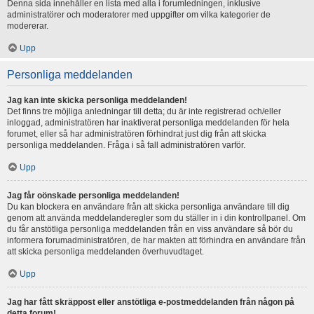
Denna sida innehåller en lista med alla i forumledningen, inklusive
administratörer och moderatorer med uppgifter om vilka kategorier de
modererar.
Upp
Personliga meddelanden
Jag kan inte skicka personliga meddelanden!
Det finns tre möjliga anledningar till detta; du är inte registrerad och/eller
inloggad, administratören har inaktiverat personliga meddelanden för hela
forumet, eller så har administratören förhindrat just dig från att skicka
personliga meddelanden. Fråga i så fall administratören varför.
Upp
Jag får oönskade personliga meddelanden!
Du kan blockera en användare från att skicka personliga användare till dig
genom att använda meddelanderegler som du ställer in i din kontrollpanel. Om
du får anstötliga personliga meddelanden från en viss användare så bör du
informera forumadministratören, de har makten att förhindra en användare från
att skicka personliga meddelanden överhuvudtaget.
Upp
Jag har fått skräppost eller anstötliga e-postmeddelanden från någon på
detta forum!