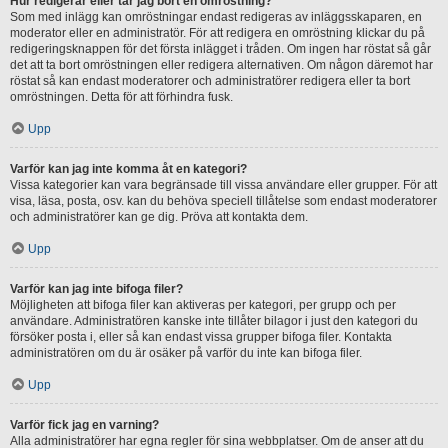
Hur redigerar eller tar jag bort en omröstning?
Som med inlägg kan omröstningar endast redigeras av inläggsskaparen, en
moderator eller en administratör. För att redigera en omröstning klickar du på
redigeringsknappen för det första inlägget i tråden. Om ingen har röstat så går
det att ta bort omröstningen eller redigera alternativen. Om någon däremot har
röstat så kan endast moderatorer och administratörer redigera eller ta bort
omröstningen. Detta för att förhindra fusk.
Upp
Varför kan jag inte komma åt en kategori?
Vissa kategorier kan vara begränsade till vissa användare eller grupper. För att
visa, läsa, posta, osv. kan du behöva speciell tillåtelse som endast moderatorer
och administratörer kan ge dig. Pröva att kontakta dem.
Upp
Varför kan jag inte bifoga filer?
Möjligheten att bifoga filer kan aktiveras per kategori, per grupp och per
användare. Administratören kanske inte tillåter bilagor i just den kategori du
försöker posta i, eller så kan endast vissa grupper bifoga filer. Kontakta
administratören om du är osäker på varför du inte kan bifoga filer.
Upp
Varför fick jag en varning?
Alla administratörer har egna regler för sina webbplatser. Om de anser att du