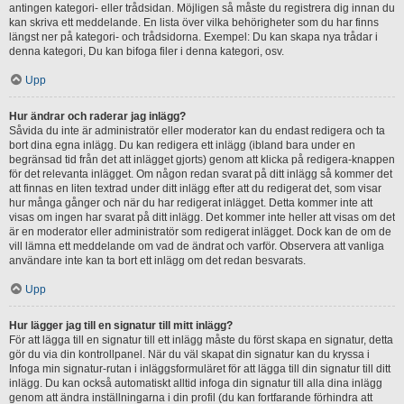
antingen kategori- eller trådsidan. Möjligen så måste du registrera dig innan du
kan skriva ett meddelande. En lista över vilka behörigheter som du har finns
längst ner på kategori- och trådsidorna. Exempel: Du kan skapa nya trådar i
denna kategori, Du kan bifoga filer i denna kategori, osv.
Upp
Hur ändrar och raderar jag inlägg?
Såvida du inte är administratör eller moderator kan du endast redigera och ta
bort dina egna inlägg. Du kan redigera ett inlägg (ibland bara under en
begränsad tid från det att inlägget gjorts) genom att klicka på redigera-knappen
för det relevanta inlägget. Om någon redan svarat på ditt inlägg så kommer det
att finnas en liten textrad under ditt inlägg efter att du redigerat det, som visar
hur många gånger och när du har redigerat inlägget. Detta kommer inte att
visas om ingen har svarat på ditt inlägg. Det kommer inte heller att visas om det
är en moderator eller administratör som redigerat inlägget. Dock kan de om de
vill lämna ett meddelande om vad de ändrat och varför. Observera att vanliga
användare inte kan ta bort ett inlägg om det redan besvarats.
Upp
Hur lägger jag till en signatur till mitt inlägg?
För att lägga till en signatur till ett inlägg måste du först skapa en signatur, detta
gör du via din kontrollpanel. När du väl skapat din signatur kan du kryssa i
Infoga min signatur-rutan i inläggsformuläret för att lägga till din signatur till ditt
inlägg. Du kan också automatiskt alltid infoga din signatur till alla dina inlägg
genom att ändra inställningarna i din profil (du kan fortfarande förhindra att