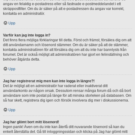
angav en felaktig e-postadress eller så fastnade e-postmeddelandet i ett
skräppostfilter. Om du är säker på att e-postadressen du angav var korrekt,
kontakta en administratör.
Upp
Varför kan jag inte logga in?
Det finns flera möjliga förklaringar till detta. Först och främst, försäkra dig om att
ditt användarnamn och lösenord stämmer. Om du är säker på att de stämmer,
kontakta administratören för att försäkra dig om att du inte har bannlysts från
forumet. Det är också möjligt att administratören har gjort en felinställning och
behöver åtgärda detta.
Upp
Jag har registrerat mig men kan inte logga in längre?!
Det är möjligt att en administratör har raderat eller inaktiverat ditt
användarkonto av någon orsak. Dessutom rensar många forum då och då bort
användare som inte postat på länge för att minska storleken på databasen. Om
så har skett, registrera dig igen och försök involvera dig mer i diskussionerna.
Upp
Jag har glömt bort mitt lösenord!
Ingen panik! Även om du inte kan återfå ditt nuvarande lösenord så kan du
enkelt återställa det. Gå till inloggningssidan och klicka på Jag har glömt mitt