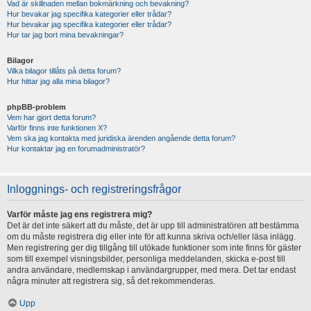
Vad är skillnaden mellan bokmärkning och bevakning?
Hur bevakar jag specifika kategorier eller trådar?
Hur bevakar jag specifika kategorier eller trådar?
Hur tar jag bort mina bevakningar?
Bilagor
Vilka bilagor tillåts på detta forum?
Hur hittar jag alla mina bilagor?
phpBB-problem
Vem har gjort detta forum?
Varför finns inte funktionen X?
Vem ska jag kontakta med juridiska ärenden angående detta forum?
Hur kontaktar jag en forumadministratör?
Inloggnings- och registreringsfrågor
Varför måste jag ens registrera mig?
Det är det inte säkert att du måste, det är upp till administratören att bestämma
om du måste registrera dig eller inte för att kunna skriva och/eller läsa inlägg.
Men registrering ger dig tillgång till utökade funktioner som inte finns för gäster
som till exempel visningsbilder, personliga meddelanden, skicka e-post till
andra användare, medlemskap i användargrupper, med mera. Det tar endast
några minuter att registrera sig, så det rekommenderas.
Upp