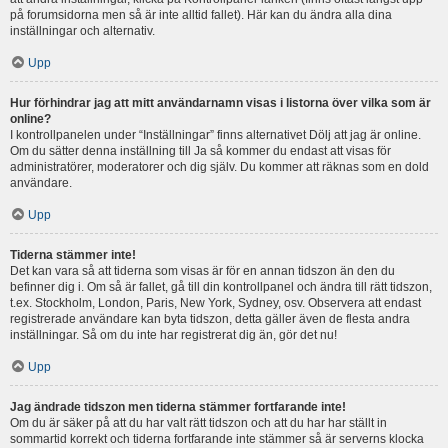
på forumsidorna men så är inte alltid fallet). Här kan du ändra alla dina
inställningar och alternativ.
Upp
Hur förhindrar jag att mitt användarnamn visas i listorna över vilka som är
online?
I kontrollpanelen under “Inställningar” finns alternativet Dölj att jag är online.
Om du sätter denna inställning till Ja så kommer du endast att visas för
administratörer, moderatorer och dig själv. Du kommer att räknas som en dold
användare.
Upp
Tiderna stämmer inte!
Det kan vara så att tiderna som visas är för en annan tidszon än den du
befinner dig i. Om så är fallet, gå till din kontrollpanel och ändra till rätt tidszon,
t.ex. Stockholm, London, Paris, New York, Sydney, osv. Observera att endast
registrerade användare kan byta tidszon, detta gäller även de flesta andra
inställningar. Så om du inte har registrerat dig än, gör det nu!
Upp
Jag ändrade tidszon men tiderna stämmer fortfarande inte!
Om du är säker på att du har valt rätt tidszon och att du har har ställt in
sommartid korrekt och tiderna fortfarande inte stämmer så är serverns klocka