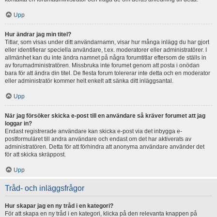
Upp
Hur ändrar jag min titel?
Titlar, som visas under ditt användarnamn, visar hur många inlägg du har gjort
eller identifierar speciella användare, t.ex. moderatorer eller administratörer. I
allmänhet kan du inte ändra namnet på några forumtitlar eftersom de ställs in
av forumadministratören. Missbruka inte forumet genom att posta i onödan
bara för att ändra din titel. De flesta forum tolererar inte detta och en moderator
eller administratör kommer helt enkelt att sänka ditt inläggsantal.
Upp
När jag försöker skicka e-post till en användare så kräver forumet att jag
loggar in?
Endast registrerade användare kan skicka e-post via det inbygga e-
postformuläret till andra användare och endast om det har aktiverats av
administratören. Detta för att förhindra att anonyma användare använder det
för att skicka skräppost.
Upp
Tråd- och inläggsfrågor
Hur skapar jag en ny tråd i en kategori?
För att skapa en ny tråd i en kategori, klicka på den relevanta knappen på