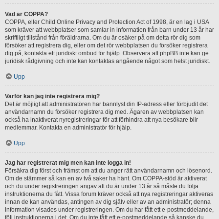
Vad är COPPA?
COPPA, eller Child Online Privacy and Protection Act of 1998, är en lag i USA
som kräver att webbplatser som samlar in information från barn under 13 år har
skriftligt tillstånd från föräldrarna. Om du är osäker på om detta rör dig som
försöker att registrera dig, eller om det rör webbplatsen du försöker registrera
dig på, kontakta ett juridiskt ombud för hjälp. Observera att phpBB inte kan ge
juridisk rådgivning och inte kan kontaktas angående något som helst juridiskt.
Upp
Varför kan jag inte registrera mig?
Det är möjligt att administratören har bannlyst din IP-adress eller förbjudit det
användarnamn du försöker registrera dig med. Ägaren av webbplatsen kan
också ha inaktiverat nyregistreringar för att förhindra att nya besökare blir
medlemmar. Kontakta en administratör för hjälp.
Upp
Jag har registrerat mig men kan inte logga in!
Försäkra dig först och främst om att du anger rätt användarnamn och lösenord.
Om de stämmer så kan en av två saker ha hänt. Om COPPA-stöd är aktiverat
och du under registreringen angav att du är under 13 år så måste du följa
instruktionerna du fått. Vissa forum kräver också att nya registreringar aktiveras
innan de kan användas, antingen av dig själv eller av an administratör; denna
information visades under registreringen. Om du har fått ett e-postmeddelande,
följ instruktionerna i det. Om du inte fått ett e-postmeddelande så kanske du