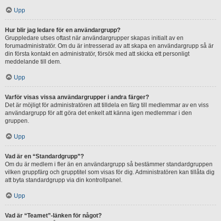
Upp
Hur blir jag ledare för en användargrupp?
Gruppledare utses oftast när användargrupper skapas initialt av en
forumadministratör. Om du är intresserad av att skapa en användargrupp så är
din första kontakt en administratör, försök med att skicka ett personligt
meddelande till dem.
Upp
Varför visas vissa användargrupper i andra färger?
Det är möjligt för administratören att tilldela en färg till medlemmar av en viss
användargrupp för att göra det enkelt att känna igen medlemmar i den
gruppen.
Upp
Vad är en “Standardgrupp”?
Om du är medlem i fler än en användargrupp så bestämmer standardgruppen
vilken gruppfärg och grupptitel som visas för dig. Administratören kan tillåta dig
att byta standardgrupp via din kontrollpanel.
Upp
Vad är “Teamet”-länken för något?