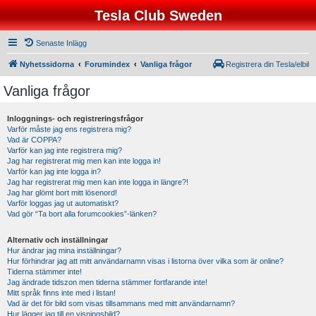
Tesla Club Sweden
Senaste Inlägg
Nyhetssidorna
Forumindex
Vanliga frågor
Registrera din Tesla/elbil
Vanliga frågor
Inloggnings- och registreringsfrågor
Varför måste jag ens registrera mig?
Vad är COPPA?
Varför kan jag inte registrera mig?
Jag har registrerat mig men kan inte logga in!
Varför kan jag inte logga in?
Jag har registrerat mig men kan inte logga in längre?!
Jag har glömt bort mitt lösenord!
Varför loggas jag ut automatiskt?
Vad gör “Ta bort alla forumcookies”-länken?
Alternativ och inställningar
Hur ändrar jag mina inställningar?
Hur förhindrar jag att mitt användarnamn visas i listorna över vilka som är online?
Tiderna stämmer inte!
Jag ändrade tidszon men tiderna stämmer fortfarande inte!
Mitt språk finns inte med i listan!
Vad är det för bild som visas tillsammans med mitt användarnamn?
Hur lägger jag till en visningsbild?