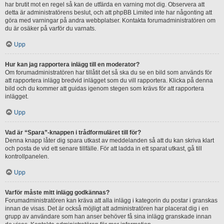
har brutit mot en regel så kan de utfärda en varning mot dig. Observera att
detta är administratörens beslut, och att phpBB Limited inte har någonting att
göra med varningar på andra webbplatser. Kontakta forumadministratören om
du är osäker på varför du varnats.
Upp
Hur kan jag rapportera inlägg till en moderator?
Om forumadministratören har tillåtit det så ska du se en bild som används för
att rapportera inlägg bredvid inlägget som du vill rapportera. Klicka på denna
bild och du kommer att guidas igenom stegen som krävs för att rapportera
inlägget.
Upp
Vad är “Spara”-knappen i trådformuläret till för?
Denna knapp låter dig spara utkast av meddelanden så att du kan skriva klart
och posta de vid ett senare tillfälle. För att ladda in ett sparat utkast, gå till
kontrollpanelen.
Upp
Varför måste mitt inlägg godkännas?
Forumadministratören kan kräva att alla inlägg i kategorin du postar i granskas
innan de visas. Det är också möjligt att administratören har placerat dig i en
grupp av användare som han anser behöver få sina inlägg granskade innan