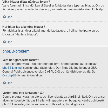
Vilka bilagor tillåts på detta forum?
Varje forumadministratör kan tillåta eller förbjuda vissa typer av bilagor. Om du
är osäker på vad som får laddas upp, kontakta forumadministratören för hjälp.
Upp
Hur hittar jag alla mina bilagor?
För att hitta listan över alla bilagor du laddat upp, gå till kontrollpanelen och
klicka på “Hantera bilagor”.
Upp
phpBB-problem
Vem har gjort detta forum?
Denna programvara (i sin oförändrade form) är producerad av, släppt av
phpBB Limited
, som innehar rättigheten. Den finns tillgänglig under GNU
General Public Licence, version 2 (GPL-2.0) och får distribueras fritt. Se
Om phpBB
för mer information.
Upp
Varför finns inte funktionen X?
Denna programvara har gjorts och licensierats av phpBB Limited. Om du anser
att en funktion bör läggas till eller vill rapportera en bugg, var vänlig och besök
phpBB Idécenter, där du kommer att hitta verktyg för att göra så.