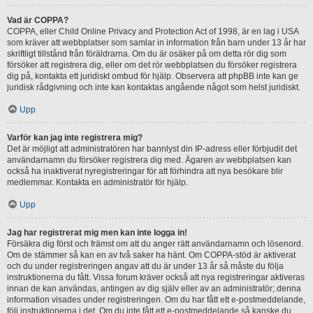
Vad är COPPA?
COPPA, eller Child Online Privacy and Protection Act of 1998, är en lag i USA
som kräver att webbplatser som samlar in information från barn under 13 år har
skriftligt tillstånd från föräldrarna. Om du är osäker på om detta rör dig som
försöker att registrera dig, eller om det rör webbplatsen du försöker registrera
dig på, kontakta ett juridiskt ombud för hjälp. Observera att phpBB inte kan ge
juridisk rådgivning och inte kan kontaktas angående något som helst juridiskt.
Upp
Varför kan jag inte registrera mig?
Det är möjligt att administratören har bannlyst din IP-adress eller förbjudit det
användarnamn du försöker registrera dig med. Ägaren av webbplatsen kan
också ha inaktiverat nyregistreringar för att förhindra att nya besökare blir
medlemmar. Kontakta en administratör för hjälp.
Upp
Jag har registrerat mig men kan inte logga in!
Försäkra dig först och främst om att du anger rätt användarnamn och lösenord.
Om de stämmer så kan en av två saker ha hänt. Om COPPA-stöd är aktiverat
och du under registreringen angav att du är under 13 år så måste du följa
instruktionerna du fått. Vissa forum kräver också att nya registreringar aktiveras
innan de kan användas, antingen av dig själv eller av an administratör; denna
information visades under registreringen. Om du har fått ett e-postmeddelande,
följ instruktionerna i det. Om du inte fått ett e-postmeddelande så kanske du