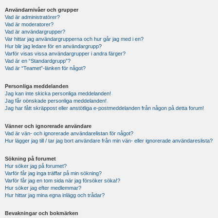
Användarnivåer och grupper
Vad är administratörer?
Vad är moderatorer?
Vad är användargrupper?
Var hittar jag användargrupperna och hur går jag med i en?
Hur blir jag ledare för en användargrupp?
Varför visas vissa användargrupper i andra färger?
Vad är en “Standardgrupp”?
Vad är “Teamet”-länken för något?
Personliga meddelanden
Jag kan inte skicka personliga meddelanden!
Jag får oönskade personliga meddelanden!
Jag har fått skräppost eller anstötliga e-postmeddelanden från någon på detta forum!
Vänner och ignorerade användare
Vad är vän- och ignorerade användarelistan för något?
Hur lägger jag till / tar jag bort användare från min vän- eller ignorerade användareslista?
Sökning på forumet
Hur söker jag på forumet?
Varför får jag inga träffar på min sökning?
Varför får jag en tom sida när jag försöker söka!?
Hur söker jag efter medlemmar?
Hur hittar jag mina egna inlägg och trådar?
Bevakningar och bokmärken