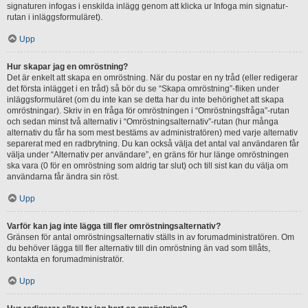
signaturen infogas i enskilda inlägg genom att klicka ur Infoga min signatur-
rutan i inläggsformuläret).
Upp
Hur skapar jag en omröstning?
Det är enkelt att skapa en omröstning. När du postar en ny tråd (eller redigerar
det första inlägget i en tråd) så bör du se “Skapa omröstning”-fliken under
inläggsformuläret (om du inte kan se detta har du inte behörighet att skapa
omröstningar). Skriv in en fråga för omröstningen i “Omröstningsfråga”-rutan
och sedan minst två alternativ i “Omröstningsalternativ”-rutan (hur många
alternativ du får ha som mest bestäms av administratören) med varje alternativ
separerat med en radbrytning. Du kan också välja det antal val användaren får
välja under “Alternativ per användare”, en gräns för hur länge omröstningen
ska vara (0 för en omröstning som aldrig tar slut) och till sist kan du välja om
användarna får ändra sin röst.
Upp
Varför kan jag inte lägga till fler omröstningsalternativ?
Gränsen för antal omröstningsalternativ ställs in av forumadministratören. Om
du behöver lägga till fler alternativ till din omröstning än vad som tillåts,
kontakta en forumadministratör.
Upp