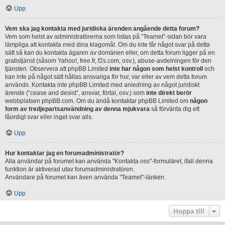
Upp
Vem ska jag kontakta med juridiska ärenden angående detta forum?
Vem som helst av administratörerna som listas på “Teamet”-sidan bör vara
lämpliga att kontakta med dina klagomål. Om du inte får något svar på detta
sätt så kan du kontakta ägaren av domänen eller, om detta forum ligger på en
gratistjänst (såsom Yahoo!, free.fr, f2s.com, osv.), abuse-avdelningen för den
tjänsten. Observera att phpBB Limited
inte har någon som helst kontroll
och
kan inte på något sätt hållas ansvariga för hur, var eller av vem detta forum
används. Kontakta inte phpBB Limited med anledning av något juridiskt
ärende (“cease and desist”, ansvar, förtal, osv.) som
inte direkt berör
webbplatsen phpBB.com. Om du ändå kontaktar phpBB Limited om
någon
form av tredjepartsanvändning av denna mjukvara
så förvänta dig ett
fåordigt svar eller inget svar alls.
Upp
Hur kontaktar jag en forumadministratör?
Alla användar på forumet kan använda "Kontakta oss"-formuläret, ifall denna
funktion är aktiverad utav forumadministratören.
Användare på forumet kan även använda "Teamet"-länken.
Upp
Hoppa till