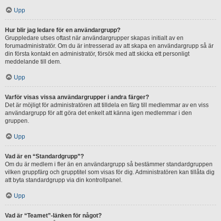
Upp
Hur blir jag ledare för en användargrupp?
Gruppledare utses oftast när användargrupper skapas initialt av en
forumadministratör. Om du är intresserad av att skapa en användargrupp så är
din första kontakt en administratör, försök med att skicka ett personligt
meddelande till dem.
Upp
Varför visas vissa användargrupper i andra färger?
Det är möjligt för administratören att tilldela en färg till medlemmar av en viss
användargrupp för att göra det enkelt att känna igen medlemmar i den
gruppen.
Upp
Vad är en “Standardgrupp”?
Om du är medlem i fler än en användargrupp så bestämmer standardgruppen
vilken gruppfärg och grupptitel som visas för dig. Administratören kan tillåta dig
att byta standardgrupp via din kontrollpanel.
Upp
Vad är “Teamet”-länken för något?