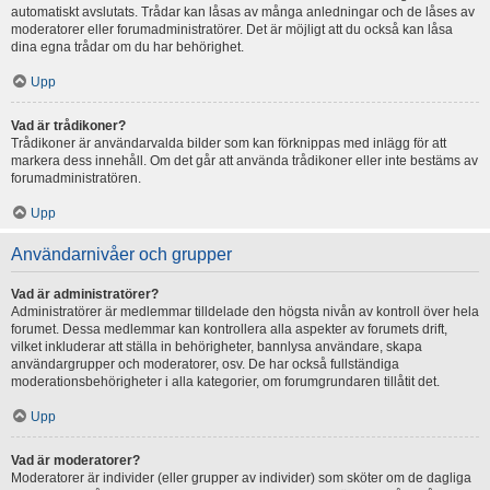
automatiskt avslutats. Trådar kan låsas av många anledningar och de låses av
moderatorer eller forumadministratörer. Det är möjligt att du också kan låsa
dina egna trådar om du har behörighet.
Upp
Vad är trådikoner?
Trådikoner är användarvalda bilder som kan förknippas med inlägg för att
markera dess innehåll. Om det går att använda trådikoner eller inte bestäms av
forumadministratören.
Upp
Användarnivåer och grupper
Vad är administratörer?
Administratörer är medlemmar tilldelade den högsta nivån av kontroll över hela
forumet. Dessa medlemmar kan kontrollera alla aspekter av forumets drift,
vilket inkluderar att ställa in behörigheter, bannlysa användare, skapa
användargrupper och moderatorer, osv. De har också fullständiga
moderationsbehörigheter i alla kategorier, om forumgrundaren tillåtit det.
Upp
Vad är moderatorer?
Moderatorer är individer (eller grupper av individer) som sköter om de dagliga