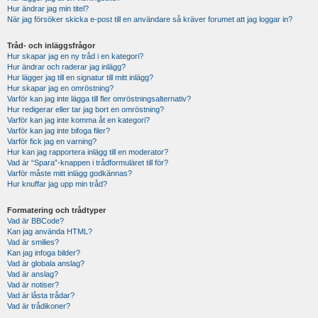
Hur ändrar jag min titel?
När jag försöker skicka e-post till en användare så kräver forumet att jag loggar in?
Tråd- och inläggsfrågor
Hur skapar jag en ny tråd i en kategori?
Hur ändrar och raderar jag inlägg?
Hur lägger jag till en signatur till mitt inlägg?
Hur skapar jag en omröstning?
Varför kan jag inte lägga till fler omröstningsalternativ?
Hur redigerar eller tar jag bort en omröstning?
Varför kan jag inte komma åt en kategori?
Varför kan jag inte bifoga filer?
Varför fick jag en varning?
Hur kan jag rapportera inlägg till en moderator?
Vad är “Spara”-knappen i trådformuläret till för?
Varför måste mitt inlägg godkännas?
Hur knuffar jag upp min tråd?
Formatering och trådtyper
Vad är BBCode?
Kan jag använda HTML?
Vad är smilies?
Kan jag infoga bilder?
Vad är globala anslag?
Vad är anslag?
Vad är notiser?
Vad är låsta trådar?
Vad är trådikoner?