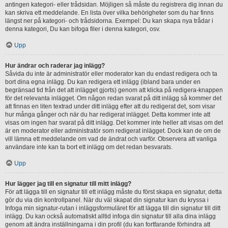
antingen kategori- eller trådsidan. Möjligen så måste du registrera dig innan du
kan skriva ett meddelande. En lista över vilka behörigheter som du har finns
längst ner på kategori- och trådsidorna. Exempel: Du kan skapa nya trådar i
denna kategori, Du kan bifoga filer i denna kategori, osv.
Upp
Hur ändrar och raderar jag inlägg?
Såvida du inte är administratör eller moderator kan du endast redigera och ta
bort dina egna inlägg. Du kan redigera ett inlägg (ibland bara under en
begränsad tid från det att inlägget gjorts) genom att klicka på redigera-knappen
för det relevanta inlägget. Om någon redan svarat på ditt inlägg så kommer det
att finnas en liten textrad under ditt inlägg efter att du redigerat det, som visar
hur många gånger och när du har redigerat inlägget. Detta kommer inte att
visas om ingen har svarat på ditt inlägg. Det kommer inte heller att visas om det
är en moderator eller administratör som redigerat inlägget. Dock kan de om de
vill lämna ett meddelande om vad de ändrat och varför. Observera att vanliga
användare inte kan ta bort ett inlägg om det redan besvarats.
Upp
Hur lägger jag till en signatur till mitt inlägg?
För att lägga till en signatur till ett inlägg måste du först skapa en signatur, detta
gör du via din kontrollpanel. När du väl skapat din signatur kan du kryssa i
Infoga min signatur-rutan i inläggsformuläret för att lägga till din signatur till ditt
inlägg. Du kan också automatiskt alltid infoga din signatur till alla dina inlägg
genom att ändra inställningarna i din profil (du kan fortfarande förhindra att