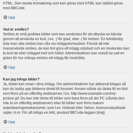
HTML. Den mesta formatering som kan göras med HTML kan istället göras
med BBCode.
Upp
Vad är smilies?
Smilies är små grafiska bilder som kan användas för att uttrycka en känsla
genom att använda en kod, t.ex. :) för glad, eller :( för ledsen. En fullständig
lista över alla smilies kan nås via inläggsformuläret. Försök att inte
överanvända smilies, de kan fort göra ett inlägg oläsbart och en moderator kan
ta bort de eller inlägget helt och hållet. Administratören kan också ha satt en
gräns för hur många smilies ett inlägg får innehålla.
Upp
Kan jag infoga bilder?
Ja, bilder kan visas i dina inlägg. Om administratören har aktiverat bilagor så
kan du ladda upp bilderna direkt till forumet. Annars måste du länka till en bild
som finns på en offentlig webbserver, t.ex. http://www.example.com/my-
picture.gif. Du kan inte länka till bilder som bara finns på din PC (såvida den
inte är en offentlig webbserver) eller till bilder som finns bakom
autentiseringsmekanismer, som t.ex. Hotmail eller Yahoo, lösenorsskyddade
sajter, m.m. För att infoga en bild, använd BBCode-taggen [img].
Upp