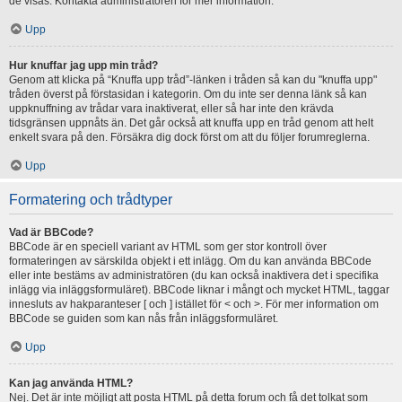
de visas. Kontakta administratören för mer information.
Upp
Hur knuffar jag upp min tråd?
Genom att klicka på “Knuffa upp tråd”-länken i tråden så kan du "knuffa upp"
tråden överst på förstasidan i kategorin. Om du inte ser denna länk så kan
uppknuffning av trådar vara inaktiverat, eller så har inte den krävda
tidsgränsen uppnåts än. Det går också att knuffa upp en tråd genom att helt
enkelt svara på den. Försäkra dig dock först om att du följer forumreglerna.
Upp
Formatering och trådtyper
Vad är BBCode?
BBCode är en speciell variant av HTML som ger stor kontroll över
formateringen av särskilda objekt i ett inlägg. Om du kan använda BBCode
eller inte bestäms av administratören (du kan också inaktivera det i specifika
inlägg via inläggsformuläret). BBCode liknar i mångt och mycket HTML, taggar
innesluts av hakparanteser [ och ] istället för < och >. För mer information om
BBCode se guiden som kan nås från inläggsformuläret.
Upp
Kan jag använda HTML?
Nej. Det är inte möjligt att posta HTML på detta forum och få det tolkat som