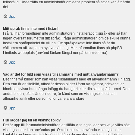
felinställd. Underrätta en administratör om detta problem så att de kan åtgärda
det.
Upp
Mitt språk finns inte med i listan!
I så fall har förmodligen inte administratören installerat ditt språk eller så har
ingen översatt forumet till ditt språk. Fråga administratören om de skulle kunna
installera språkpaketet du vill ha. Om språkpaketet inte finns så är du
välkommen att skapa en ny översättning. Mer information finns på phpBB
Limiteds webbplats (använd länken längst ner på forumsidorna).
Upp
Vad är det för bild som visas tillsammans med mitt användarnamn?
Det finns två bilder som kan visas tillsammans med ett användarnamn i inlägg.
Den ena är en titelbild, oftast är dessa bilder i form av stjärnor, prickar eller
block som visar hur många inlägg du har gjort eller din status på forumet. Den
andra bilden, oftast är den större, är känd som en visningsbild och är i
allmänhet unik eller personlig för varje användare.
Upp
Hur lägger jag till en visningsbild?
Det är upp till forumadministratören att tillåta visningsbilder och välja vilka sätt
visningsbilder kan användas på. Om du inte kan använda visningsbilder,
kontakta en forumadministratör och fråga de om deras anledning till detta.