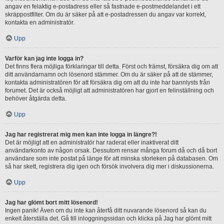
angav en felaktig e-postadress eller så fastnade e-postmeddelandet i ett
skräppostfilter. Om du är säker på att e-postadressen du angav var korrekt,
kontakta en administratör.
Upp
Varför kan jag inte logga in?
Det finns flera möjliga förklaringar till detta. Först och främst, försäkra dig om att
ditt användarnamn och lösenord stämmer. Om du är säker på att de stämmer,
kontakta administratören för att försäkra dig om att du inte har bannlysts från
forumet. Det är också möjligt att administratören har gjort en felinställning och
behöver åtgärda detta.
Upp
Jag har registrerat mig men kan inte logga in längre?!
Det är möjligt att en administratör har raderat eller inaktiverat ditt
användarkonto av någon orsak. Dessutom rensar många forum då och då bort
användare som inte postat på länge för att minska storleken på databasen. Om
så har skett, registrera dig igen och försök involvera dig mer i diskussionerna.
Upp
Jag har glömt bort mitt lösenord!
Ingen panik! Även om du inte kan återfå ditt nuvarande lösenord så kan du
enkelt återställa det. Gå till inloggningssidan och klicka på Jag har glömt mitt