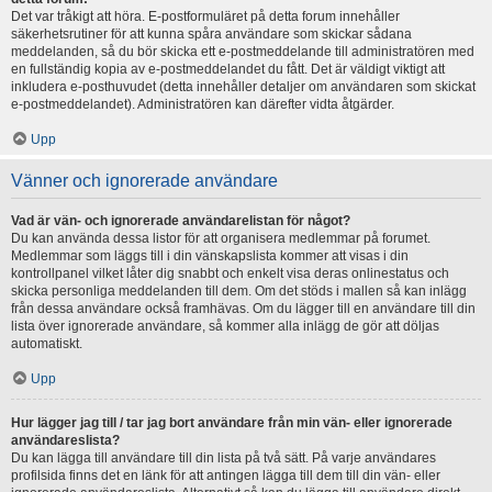
Det var tråkigt att höra. E-postformuläret på detta forum innehåller
säkerhetsrutiner för att kunna spåra användare som skickar sådana
meddelanden, så du bör skicka ett e-postmeddelande till administratören med
en fullständig kopia av e-postmeddelandet du fått. Det är väldigt viktigt att
inkludera e-posthuvudet (detta innehåller detaljer om användaren som skickat
e-postmeddelandet). Administratören kan därefter vidta åtgärder.
Upp
Vänner och ignorerade användare
Vad är vän- och ignorerade användarelistan för något?
Du kan använda dessa listor för att organisera medlemmar på forumet.
Medlemmar som läggs till i din vänskapslista kommer att visas i din
kontrollpanel vilket låter dig snabbt och enkelt visa deras onlinestatus och
skicka personliga meddelanden till dem. Om det stöds i mallen så kan inlägg
från dessa användare också framhävas. Om du lägger till en användare till din
lista över ignorerade användare, så kommer alla inlägg de gör att döljas
automatiskt.
Upp
Hur lägger jag till / tar jag bort användare från min vän- eller ignorerade
användareslista?
Du kan lägga till användare till din lista på två sätt. På varje användares
profilsida finns det en länk för att antingen lägga till dem till din vän- eller