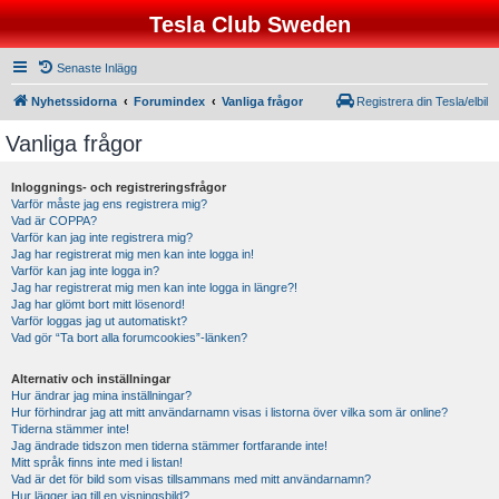
Tesla Club Sweden
Senaste Inlägg
Nyhetssidorna
Forumindex
Vanliga frågor
Registrera din Tesla/elbil
Vanliga frågor
Inloggnings- och registreringsfrågor
Varför måste jag ens registrera mig?
Vad är COPPA?
Varför kan jag inte registrera mig?
Jag har registrerat mig men kan inte logga in!
Varför kan jag inte logga in?
Jag har registrerat mig men kan inte logga in längre?!
Jag har glömt bort mitt lösenord!
Varför loggas jag ut automatiskt?
Vad gör “Ta bort alla forumcookies”-länken?
Alternativ och inställningar
Hur ändrar jag mina inställningar?
Hur förhindrar jag att mitt användarnamn visas i listorna över vilka som är online?
Tiderna stämmer inte!
Jag ändrade tidszon men tiderna stämmer fortfarande inte!
Mitt språk finns inte med i listan!
Vad är det för bild som visas tillsammans med mitt användarnamn?
Hur lägger jag till en visningsbild?