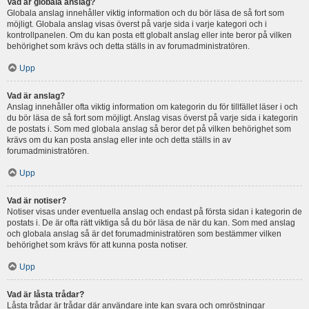
Vad är globala anslag?
Globala anslag innehåller viktig information och du bör läsa de så fort som
möjligt. Globala anslag visas överst på varje sida i varje kategori och i
kontrollpanelen. Om du kan posta ett globalt anslag eller inte beror på vilken
behörighet som krävs och detta ställs in av forumadministratören.
Upp
Vad är anslag?
Anslag innehåller ofta viktig information om kategorin du för tillfället läser i och
du bör läsa de så fort som möjligt. Anslag visas överst på varje sida i kategorin
de postats i. Som med globala anslag så beror det på vilken behörighet som
krävs om du kan posta anslag eller inte och detta ställs in av
forumadministratören.
Upp
Vad är notiser?
Notiser visas under eventuella anslag och endast på första sidan i kategorin de
postats i. De är ofta rätt viktiga så du bör läsa de när du kan. Som med anslag
och globala anslag så är det forumadministratören som bestämmer vilken
behörighet som krävs för att kunna posta notiser.
Upp
Vad är låsta trådar?
Låsta trådar är trådar där användare inte kan svara och omröstningar