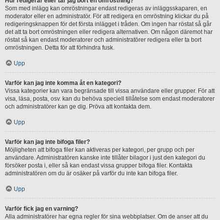
Hur redigerar eller tar jag bort en omröstning?
Som med inlägg kan omröstningar endast redigeras av inläggsskaparen, en
moderator eller en administratör. För att redigera en omröstning klickar du på
redigeringsknappen för det första inlägget i tråden. Om ingen har röstat så går
det att ta bort omröstningen eller redigera alternativen. Om någon däremot har
röstat så kan endast moderatorer och administratörer redigera eller ta bort
omröstningen. Detta för att förhindra fusk.
Upp
Varför kan jag inte komma åt en kategori?
Vissa kategorier kan vara begränsade till vissa användare eller grupper. För att
visa, läsa, posta, osv. kan du behöva speciell tillåtelse som endast moderatorer
och administratörer kan ge dig. Pröva att kontakta dem.
Upp
Varför kan jag inte bifoga filer?
Möjligheten att bifoga filer kan aktiveras per kategori, per grupp och per
användare. Administratören kanske inte tillåter bilagor i just den kategori du
försöker posta i, eller så kan endast vissa grupper bifoga filer. Kontakta
administratören om du är osäker på varför du inte kan bifoga filer.
Upp
Varför fick jag en varning?
Alla administratörer har egna regler för sina webbplatser. Om de anser att du