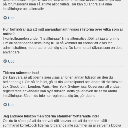
på forumsidorna men så är inte alltid fallet). Här kan du ändra alla dina
inställningar och alternativ.
Upp
Hur förhindrar jag att mitt användarnamn visas i listorna över vilka som är
online?
I kontrollpanelen under “Inställningar” finns alternativet Dölj att jag är online.
Om du sätter denna inställning till Ja så kommer du endast att visas för
administratörer, moderatorer och dig själv. Du kommer att räknas som en dold
användare.
Upp
Tiderna stämmer inte!
Det kan vara så att tiderna som visas är för en annan tidszon än den du
befinner dig i. Om så är fallet, gå till din kontrollpanel och ändra till rätt tidszon,
t.ex. Stockholm, London, Paris, New York, Sydney, osv. Observera att endast
registrerade användare kan byta tidszon, detta gäller även de flesta andra
inställningar. Så om du inte har registrerat dig än, gör det nu!
Upp
Jag ändrade tidszon men tiderna stämmer fortfarande inte!
Om du är säker på att du har valt rätt tidszon och att du har har ställt in
sommartid korrekt och tiderna fortfarande inte stämmer så är serverns klocka