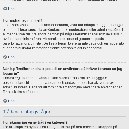
Upp
Hur ändrar jag min titel?
Titlar, som visas under ditt användarnamn, visar hur många inlägg du har gjort
eller identifierar speciella användare, t.ex. moderatorer eller administratörer. I
allmänhet kan du inte ändra namnet på några forumtitlar eftersom de ställs in
av forumadministratören. Missbruka inte forumet genom att posta i onödan
bara för att ändra din titel. De flesta forum tolererar inte detta och en moderator
eller administratör kommer helt enkelt att sänka ditt inläggsantal.
Upp
När jag försöker skicka e-post till en användare så kräver forumet att jag
loggar in?
Endast registrerade användare kan skicka e-post via det inbygga e-
postformuläret till andra användare och endast om det har aktiverats av
administratören. Detta för att förhindra att anonyma användare använder det
för att skicka skräppost.
Upp
Tråd- och inläggsfrågor
Hur skapar jag en ny tråd i en kategori?
För att skapa en ny tråd i en kategori, klicka på den relevanta knappen på