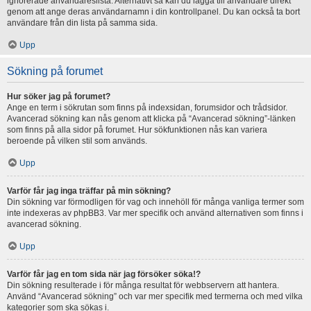
ignorerade användareslista. Alternativt så kan du lägga till användare direkt
genom att ange deras användarnamn i din kontrollpanel. Du kan också ta bort
användare från din lista på samma sida.
Upp
Sökning på forumet
Hur söker jag på forumet?
Ange en term i sökrutan som finns på indexsidan, forumsidor och trådsidor.
Avancerad sökning kan nås genom att klicka på “Avancerad sökning”-länken
som finns på alla sidor på forumet. Hur sökfunktionen nås kan variera
beroende på vilken stil som används.
Upp
Varför får jag inga träffar på min sökning?
Din sökning var förmodligen för vag och innehöll för många vanliga termer som
inte indexeras av phpBB3. Var mer specifik och använd alternativen som finns i
avancerad sökning.
Upp
Varför får jag en tom sida när jag försöker söka!?
Din sökning resulterade i för många resultat för webbservern att hantera.
Använd “Avancerad sökning” och var mer specifik med termerna och med vilka
kategorier som ska sökas i.