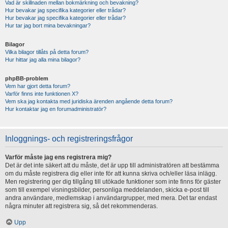
Vad är skillnaden mellan bokmärkning och bevakning?
Hur bevakar jag specifika kategorier eller trådar?
Hur bevakar jag specifika kategorier eller trådar?
Hur tar jag bort mina bevakningar?
Bilagor
Vilka bilagor tillåts på detta forum?
Hur hittar jag alla mina bilagor?
phpBB-problem
Vem har gjort detta forum?
Varför finns inte funktionen X?
Vem ska jag kontakta med juridiska ärenden angående detta forum?
Hur kontaktar jag en forumadministratör?
Inloggnings- och registreringsfrågor
Varför måste jag ens registrera mig?
Det är det inte säkert att du måste, det är upp till administratören att bestämma
om du måste registrera dig eller inte för att kunna skriva och/eller läsa inlägg.
Men registrering ger dig tillgång till utökade funktioner som inte finns för gäster
som till exempel visningsbilder, personliga meddelanden, skicka e-post till
andra användare, medlemskap i användargrupper, med mera. Det tar endast
några minuter att registrera sig, så det rekommenderas.
Upp