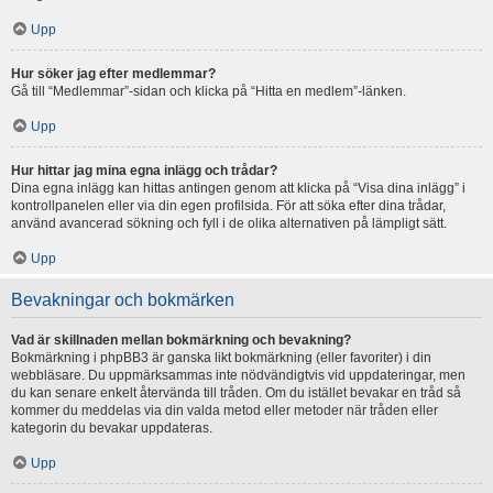
Upp
Hur söker jag efter medlemmar?
Gå till “Medlemmar”-sidan och klicka på “Hitta en medlem”-länken.
Upp
Hur hittar jag mina egna inlägg och trådar?
Dina egna inlägg kan hittas antingen genom att klicka på “Visa dina inlägg” i
kontrollpanelen eller via din egen profilsida. För att söka efter dina trådar,
använd avancerad sökning och fyll i de olika alternativen på lämpligt sätt.
Upp
Bevakningar och bokmärken
Vad är skillnaden mellan bokmärkning och bevakning?
Bokmärkning i phpBB3 är ganska likt bokmärkning (eller favoriter) i din
webbläsare. Du uppmärksammas inte nödvändigtvis vid uppdateringar, men
du kan senare enkelt återvända till tråden. Om du istället bevakar en tråd så
kommer du meddelas via din valda metod eller metoder när tråden eller
kategorin du bevakar uppdateras.
Upp