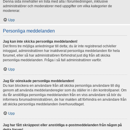
Denna sida innehåller en lista med alla i forumledningen, inklusive
administratörer och moderatorer med uppgifter om vilka kategorier de
modererar.
Upp
Personliga meddelanden
Jag kan inte skicka personliga meddelanden!
Det finns tre möjliga anledningar till detta; du är inte registrerad och/eller
inloggad, administratören har inaktiverat personliga meddelanden för hela
forumet, eller så har administratören förhindrat just dig från att skicka
personliga meddelanden. Fråga i så fall administratören varför.
Upp
Jag får oönskade personliga meddelanden!
Du kan blockera en användare från att skicka personliga användare till dig
genom att använda meddelanderegler som du ställer in i din kontrollpanel. Om
du får anstötliga personliga meddelanden från en viss användare så bör du
informera forumadministratören, de har makten att förhindra en användare från
att skicka personliga meddelanden överhuvudtaget.
Upp
Jag har fått skräppost eller anstötliga e-postmeddelanden från någon på
detta forum!