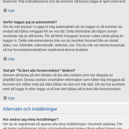
lösenord. Följ instruktionerna och du kommer att kunna logga in igen inom kort.
Upp
Varför loggas jag ut automatiskt?
Om du inte kryssar i Logga in mig automatiskt när du loggar in så kommer du
endast att hållas inloggad för en viss tid. Detta förhindrar att någon annan
använder sig av ditt konto. För att förbli inloggad, kryssa i rutan nästa gång du
loggar in. Detta rekommenderas inte om du besöker forumet från en delad
dator, t.ex. bibliotek, internetcafé, datorsal, osv. Om du inte ser denna kryssruta
så har forumadministratören inaktiverat denna funktion.
Upp
Vad gör “Ta bort alla forumcookies”-länken?
Genom att klicka på den länken så tas alla cookies som har skapats av
phpBB3 bort. Dessa cookies innehåller information som håller dig inloggad på
forumet och håller reda på vilka trådar du läst och inte läst. Om du har problem
med att logga in eller logga ut så kan det hjälpa att ta bort alla forumcookies.
Upp
Alternativ och inställningar
Hur ändrar jag mina inställningar?
Om du är registrerad så sparas alla dina inställningar i forumets databas. För
att ändra inställningar, klicka på Kontrollpanel-länken (finns oftast längst upp