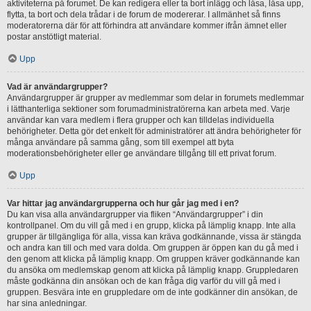
aktiviteterna på forumet. De kan redigera eller ta bort inlägg och låsa, låsa upp,
flytta, ta bort och dela trådar i de forum de modererar. I allmänhet så finns
moderatorerna där för att förhindra att användare kommer ifrån ämnet eller
postar anstötligt material.
Upp
Vad är användargrupper?
Användargrupper är grupper av medlemmar som delar in forumets medlemmar
i lätthanterliga sektioner som forumadministratörerna kan arbeta med. Varje
användar kan vara medlem i flera grupper och kan tilldelas individuella
behörigheter. Detta gör det enkelt för administratörer att ändra behörigheter för
många användare på samma gång, som till exempel att byta
moderationsbehörigheter eller ge användare tillgång till ett privat forum.
Upp
Var hittar jag användargrupperna och hur går jag med i en?
Du kan visa alla användargrupper via fliken “Användargrupper” i din
kontrollpanel. Om du vill gå med i en grupp, klicka på lämplig knapp. Inte alla
grupper är tillgängliga för alla, vissa kan kräva godkännande, vissa är stängda
och andra kan till och med vara dolda. Om gruppen är öppen kan du gå med i
den genom att klicka på lämplig knapp. Om gruppen kräver godkännande kan
du ansöka om medlemskap genom att klicka på lämplig knapp. Gruppledaren
måste godkänna din ansökan och de kan fråga dig varför du vill gå med i
gruppen. Besvära inte en gruppledare om de inte godkänner din ansökan, de
har sina anledningar.