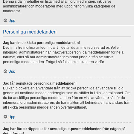
Denna sida innehåller en lista med alla i forumledningen, inklusive
administratörer och moderatorer med uppgifter om vilka kategorier de
modererar.
Upp
Personliga meddelanden
Jag kan inte skicka personliga meddelanden!
Det finns tre möjliga anledningar till detta; du är inte registrerad och/eller
inloggad, administratören har inaktiverat personliga meddelanden för hela
forumet, eller så har administratören förhindrat just dig från att skicka
personliga meddelanden. Fråga i så fall administratören varför.
Upp
Jag får oönskade personliga meddelanden!
Du kan blockera en användare från att skicka personliga användare till dig
genom att använda meddelanderegler som du ställer in i din kontrollpanel. Om
du får anstötliga personliga meddelanden från en viss användare så bör du
informera forumadministratören, de har makten att förhindra en användare från
att skicka personliga meddelanden överhuvudtaget.
Upp
Jag har fått skräppost eller anstötliga e-postmeddelanden från någon på
detta forum!