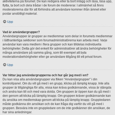
aktiviteterna på forumet. De kan redigera eller ta bort inlägg och låsa, låsa upp,
flytta, ta bort och dela trådar i de forum de modererar. I allmänhet så finns
moderatorerna där för att förhindra att användare kommer ifrån ämnet eller
postar anstötligt material.
Upp
Vad är användargrupper?
Användargrupper är grupper av medlemmar som delar in forumets medlemmar
i lätthanterliga sektioner som forumadministratörerna kan arbeta med. Varje
användar kan vara medlem i flera grupper och kan tilldelas individuella
behörigheter. Detta gör det enkelt för administratörer att ändra behörigheter för
många användare på samma gång, som till exempel att byta
moderationsbehörigheter eller ge användare tillgång till ett privat forum.
Upp
Var hittar jag användargrupperna och hur går jag med i en?
Du kan visa alla användargrupper via fliken “Användargrupper” i din
kontrollpanel. Om du vill gå med i en grupp, klicka på lämplig knapp. Inte alla
grupper är tillgängliga för alla, vissa kan kräva godkännande, vissa är stängda
och andra kan till och med vara dolda. Om gruppen är öppen kan du gå med i
den genom att klicka på lämplig knapp. Om gruppen kräver godkännande kan
du ansöka om medlemskap genom att klicka på lämplig knapp. Gruppledaren
måste godkänna din ansökan och de kan fråga dig varför du vill gå med i
gruppen. Besvära inte en gruppledare om de inte godkänner din ansökan, de
har sina anledningar.