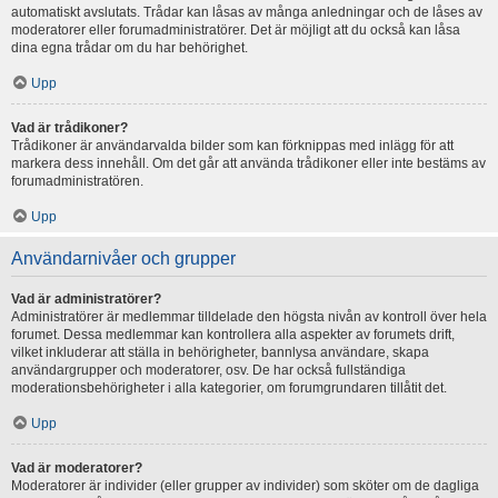
automatiskt avslutats. Trådar kan låsas av många anledningar och de låses av
moderatorer eller forumadministratörer. Det är möjligt att du också kan låsa
dina egna trådar om du har behörighet.
Upp
Vad är trådikoner?
Trådikoner är användarvalda bilder som kan förknippas med inlägg för att
markera dess innehåll. Om det går att använda trådikoner eller inte bestäms av
forumadministratören.
Upp
Användarnivåer och grupper
Vad är administratörer?
Administratörer är medlemmar tilldelade den högsta nivån av kontroll över hela
forumet. Dessa medlemmar kan kontrollera alla aspekter av forumets drift,
vilket inkluderar att ställa in behörigheter, bannlysa användare, skapa
användargrupper och moderatorer, osv. De har också fullständiga
moderationsbehörigheter i alla kategorier, om forumgrundaren tillåtit det.
Upp
Vad är moderatorer?
Moderatorer är individer (eller grupper av individer) som sköter om de dagliga