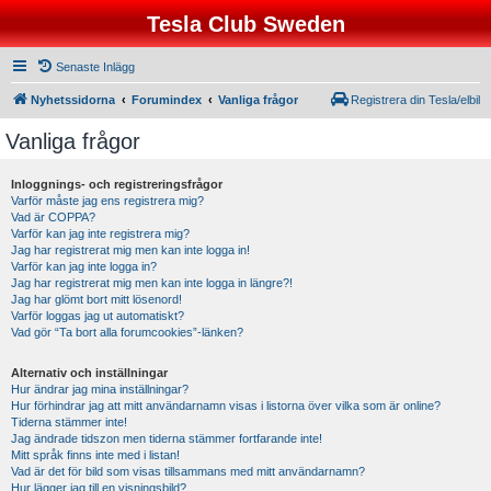
Tesla Club Sweden
Senaste Inlägg
Nyhetssidorna
Forumindex
Vanliga frågor
Registrera din Tesla/elbil
Vanliga frågor
Inloggnings- och registreringsfrågor
Varför måste jag ens registrera mig?
Vad är COPPA?
Varför kan jag inte registrera mig?
Jag har registrerat mig men kan inte logga in!
Varför kan jag inte logga in?
Jag har registrerat mig men kan inte logga in längre?!
Jag har glömt bort mitt lösenord!
Varför loggas jag ut automatiskt?
Vad gör “Ta bort alla forumcookies”-länken?
Alternativ och inställningar
Hur ändrar jag mina inställningar?
Hur förhindrar jag att mitt användarnamn visas i listorna över vilka som är online?
Tiderna stämmer inte!
Jag ändrade tidszon men tiderna stämmer fortfarande inte!
Mitt språk finns inte med i listan!
Vad är det för bild som visas tillsammans med mitt användarnamn?
Hur lägger jag till en visningsbild?