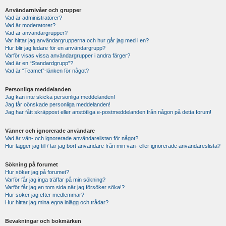
Användarnivåer och grupper
Vad är administratörer?
Vad är moderatorer?
Vad är användargrupper?
Var hittar jag användargrupperna och hur går jag med i en?
Hur blir jag ledare för en användargrupp?
Varför visas vissa användargrupper i andra färger?
Vad är en “Standardgrupp”?
Vad är “Teamet”-länken för något?
Personliga meddelanden
Jag kan inte skicka personliga meddelanden!
Jag får oönskade personliga meddelanden!
Jag har fått skräppost eller anstötliga e-postmeddelanden från någon på detta forum!
Vänner och ignorerade användare
Vad är vän- och ignorerade användarelistan för något?
Hur lägger jag till / tar jag bort användare från min vän- eller ignorerade användareslista?
Sökning på forumet
Hur söker jag på forumet?
Varför får jag inga träffar på min sökning?
Varför får jag en tom sida när jag försöker söka!?
Hur söker jag efter medlemmar?
Hur hittar jag mina egna inlägg och trådar?
Bevakningar och bokmärken