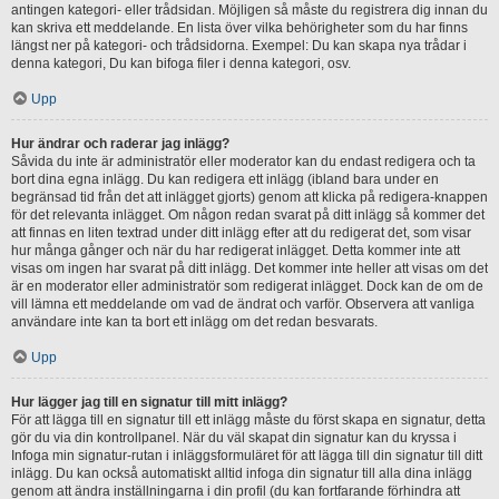
antingen kategori- eller trådsidan. Möjligen så måste du registrera dig innan du
kan skriva ett meddelande. En lista över vilka behörigheter som du har finns
längst ner på kategori- och trådsidorna. Exempel: Du kan skapa nya trådar i
denna kategori, Du kan bifoga filer i denna kategori, osv.
Upp
Hur ändrar och raderar jag inlägg?
Såvida du inte är administratör eller moderator kan du endast redigera och ta
bort dina egna inlägg. Du kan redigera ett inlägg (ibland bara under en
begränsad tid från det att inlägget gjorts) genom att klicka på redigera-knappen
för det relevanta inlägget. Om någon redan svarat på ditt inlägg så kommer det
att finnas en liten textrad under ditt inlägg efter att du redigerat det, som visar
hur många gånger och när du har redigerat inlägget. Detta kommer inte att
visas om ingen har svarat på ditt inlägg. Det kommer inte heller att visas om det
är en moderator eller administratör som redigerat inlägget. Dock kan de om de
vill lämna ett meddelande om vad de ändrat och varför. Observera att vanliga
användare inte kan ta bort ett inlägg om det redan besvarats.
Upp
Hur lägger jag till en signatur till mitt inlägg?
För att lägga till en signatur till ett inlägg måste du först skapa en signatur, detta
gör du via din kontrollpanel. När du väl skapat din signatur kan du kryssa i
Infoga min signatur-rutan i inläggsformuläret för att lägga till din signatur till ditt
inlägg. Du kan också automatiskt alltid infoga din signatur till alla dina inlägg
genom att ändra inställningarna i din profil (du kan fortfarande förhindra att