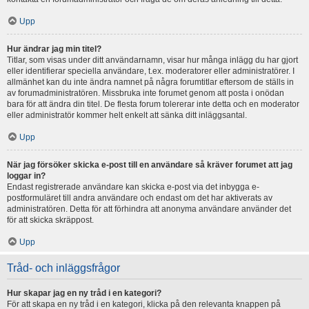
Upp
Hur ändrar jag min titel?
Titlar, som visas under ditt användarnamn, visar hur många inlägg du har gjort
eller identifierar speciella användare, t.ex. moderatorer eller administratörer. I
allmänhet kan du inte ändra namnet på några forumtitlar eftersom de ställs in
av forumadministratören. Missbruka inte forumet genom att posta i onödan
bara för att ändra din titel. De flesta forum tolererar inte detta och en moderator
eller administratör kommer helt enkelt att sänka ditt inläggsantal.
Upp
När jag försöker skicka e-post till en användare så kräver forumet att jag
loggar in?
Endast registrerade användare kan skicka e-post via det inbygga e-
postformuläret till andra användare och endast om det har aktiverats av
administratören. Detta för att förhindra att anonyma användare använder det
för att skicka skräppost.
Upp
Tråd- och inläggsfrågor
Hur skapar jag en ny tråd i en kategori?
För att skapa en ny tråd i en kategori, klicka på den relevanta knappen på