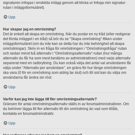
signaturen infogas i enskilda inlägg genom att klicka ur Infoga min signatur-
rutan i inläggsformuläret).
Upp
Hur skapar jag en omröstning?
Det är enkelt att skapa en omröstning. När du postar en ny tråd (eller redigerar
det första inlägget i en tråd) så bör du se “Skapa omröstning”-fliken under
inläggsformuläret (om du inte kan se detta har du inte behörighet att skapa
omröstningar). Skriv in en fråga för omröstningen i “Omröstningsfråga”-rutan
och sedan minst två alternativ i “Omröstningsalternativ”-rutan (hur många
alternativ du får ha som mest bestäms av administratören) med varje alternativ
separerat med en radbrytning. Du kan också välja det antal val användaren får
välja under “Alternativ per användare”, en gräns för hur länge omröstningen
ska vara (0 för en omröstning som aldrig tar slut) och till sist kan du välja om
användarna får ändra sin röst.
Upp
Varför kan jag inte lägga till fler omröstningsalternativ?
Gränsen för antal omröstningsalternativ ställs in av forumadministratören. Om
du behöver lägga till fler alternativ till din omröstning än vad som tillåts,
kontakta en forumadministratör.
Upp