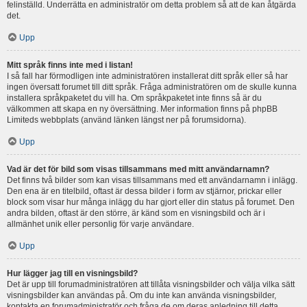
felinställd. Underrätta en administratör om detta problem så att de kan åtgärda
det.
Upp
Mitt språk finns inte med i listan!
I så fall har förmodligen inte administratören installerat ditt språk eller så har
ingen översatt forumet till ditt språk. Fråga administratören om de skulle kunna
installera språkpaketet du vill ha. Om språkpaketet inte finns så är du
välkommen att skapa en ny översättning. Mer information finns på phpBB
Limiteds webbplats (använd länken längst ner på forumsidorna).
Upp
Vad är det för bild som visas tillsammans med mitt användarnamn?
Det finns två bilder som kan visas tillsammans med ett användarnamn i inlägg.
Den ena är en titelbild, oftast är dessa bilder i form av stjärnor, prickar eller
block som visar hur många inlägg du har gjort eller din status på forumet. Den
andra bilden, oftast är den större, är känd som en visningsbild och är i
allmänhet unik eller personlig för varje användare.
Upp
Hur lägger jag till en visningsbild?
Det är upp till forumadministratören att tillåta visningsbilder och välja vilka sätt
visningsbilder kan användas på. Om du inte kan använda visningsbilder,
kontakta en forumadministratör och fråga de om deras anledning till detta.