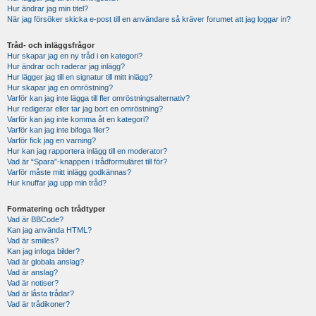
Hur ändrar jag min titel?
När jag försöker skicka e-post till en användare så kräver forumet att jag loggar in?
Tråd- och inläggsfrågor
Hur skapar jag en ny tråd i en kategori?
Hur ändrar och raderar jag inlägg?
Hur lägger jag till en signatur till mitt inlägg?
Hur skapar jag en omröstning?
Varför kan jag inte lägga till fler omröstningsalternativ?
Hur redigerar eller tar jag bort en omröstning?
Varför kan jag inte komma åt en kategori?
Varför kan jag inte bifoga filer?
Varför fick jag en varning?
Hur kan jag rapportera inlägg till en moderator?
Vad är “Spara”-knappen i trådformuläret till för?
Varför måste mitt inlägg godkännas?
Hur knuffar jag upp min tråd?
Formatering och trådtyper
Vad är BBCode?
Kan jag använda HTML?
Vad är smilies?
Kan jag infoga bilder?
Vad är globala anslag?
Vad är anslag?
Vad är notiser?
Vad är låsta trådar?
Vad är trådikoner?