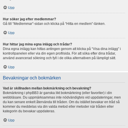
Upp
Hur söker jag efter medlemmar?
Gå till “Medlemmar”-sidan och klicka på “Hitta en medlem”-länken.
Upp
Hur hittar jag mina egna inlägg och trådar?
Dina egna inlägg kan hittas antingen genom att klicka på “Visa dina inlägg” i
kontrollpanelen eller via din egen profilsida. För att söka efter dina trådar,
använd avancerad sökning och fyll i de olika alternativen på lämpligt sätt.
Upp
Bevakningar och bokmärken
Vad är skillnaden mellan bokmärkning och bevakning?
Bokmärkning i phpBB3 är ganska likt bokmärkning (eller favoriter) i din
webbläsare. Du uppmärksammas inte nödvändigtvis vid uppdateringar, men
du kan senare enkelt återvända till tråden. Om du istället bevakar en tråd så
kommer du meddelas via din valda metod eller metoder när tråden eller
kategorin du bevakar uppdateras.
Upp