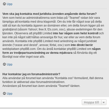
Upp
Vem ska jag kontakta med juridiska ärenden angående detta forum?
Vem som helst av administratörerna som listas på “Teamet”-sidan bör vara
lämpliga att kontakta med dina klagomål. Om du inte får något svar på detta
sätt så kan du kontakta ägaren av domänen eller, om detta forum ligger på en
gratistjänst (såsom Yahoo!, free.fr, f2s.com, osv.), abuse-avdelningen för den
tjänsten. Observera att phpBB Limited
inte har någon som helst kontroll
och
kan inte på något sätt hållas ansvariga för hur, var eller av vem detta forum
används. Kontakta inte phpBB Limited med anledning av något juridiskt
ärende (“cease and desist”, ansvar, förtal, osv.) som
inte direkt berör
webbplatsen phpBB.com. Om du ändå kontaktar phpBB Limited om
någon
form av tredjepartsanvändning av denna mjukvara
så förvänta dig ett
fåordigt svar eller inget svar alls.
Upp
Hur kontaktar jag en forumadministratör?
Alla användar på forumet kan använda "Kontakta oss"-formuläret, ifall denna
funktion är aktiverad utav forumadministratören.
Användare på forumet kan även använda "Teamet"-länken.
Upp
Hoppa till