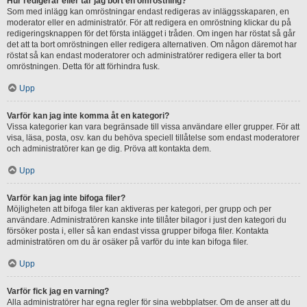
Hur redigerar eller tar jag bort en omröstning?
Som med inlägg kan omröstningar endast redigeras av inläggsskaparen, en
moderator eller en administratör. För att redigera en omröstning klickar du på
redigeringsknappen för det första inlägget i tråden. Om ingen har röstat så går
det att ta bort omröstningen eller redigera alternativen. Om någon däremot har
röstat så kan endast moderatorer och administratörer redigera eller ta bort
omröstningen. Detta för att förhindra fusk.
Upp
Varför kan jag inte komma åt en kategori?
Vissa kategorier kan vara begränsade till vissa användare eller grupper. För att
visa, läsa, posta, osv. kan du behöva speciell tillåtelse som endast moderatorer
och administratörer kan ge dig. Pröva att kontakta dem.
Upp
Varför kan jag inte bifoga filer?
Möjligheten att bifoga filer kan aktiveras per kategori, per grupp och per
användare. Administratören kanske inte tillåter bilagor i just den kategori du
försöker posta i, eller så kan endast vissa grupper bifoga filer. Kontakta
administratören om du är osäker på varför du inte kan bifoga filer.
Upp
Varför fick jag en varning?
Alla administratörer har egna regler för sina webbplatser. Om de anser att du