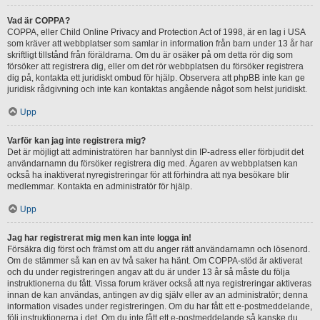
Vad är COPPA?
COPPA, eller Child Online Privacy and Protection Act of 1998, är en lag i USA
som kräver att webbplatser som samlar in information från barn under 13 år har
skriftligt tillstånd från föräldrarna. Om du är osäker på om detta rör dig som
försöker att registrera dig, eller om det rör webbplatsen du försöker registrera
dig på, kontakta ett juridiskt ombud för hjälp. Observera att phpBB inte kan ge
juridisk rådgivning och inte kan kontaktas angående något som helst juridiskt.
Upp
Varför kan jag inte registrera mig?
Det är möjligt att administratören har bannlyst din IP-adress eller förbjudit det
användarnamn du försöker registrera dig med. Ägaren av webbplatsen kan
också ha inaktiverat nyregistreringar för att förhindra att nya besökare blir
medlemmar. Kontakta en administratör för hjälp.
Upp
Jag har registrerat mig men kan inte logga in!
Försäkra dig först och främst om att du anger rätt användarnamn och lösenord.
Om de stämmer så kan en av två saker ha hänt. Om COPPA-stöd är aktiverat
och du under registreringen angav att du är under 13 år så måste du följa
instruktionerna du fått. Vissa forum kräver också att nya registreringar aktiveras
innan de kan användas, antingen av dig själv eller av an administratör; denna
information visades under registreringen. Om du har fått ett e-postmeddelande,
följ instruktionerna i det. Om du inte fått ett e-postmeddelande så kanske du