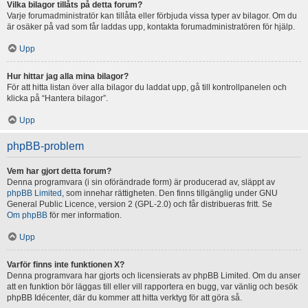
Vilka bilagor tillåts på detta forum?
Varje forumadministratör kan tillåta eller förbjuda vissa typer av bilagor. Om du
är osäker på vad som får laddas upp, kontakta forumadministratören för hjälp.
Upp
Hur hittar jag alla mina bilagor?
För att hitta listan över alla bilagor du laddat upp, gå till kontrollpanelen och
klicka på “Hantera bilagor”.
Upp
phpBB-problem
Vem har gjort detta forum?
Denna programvara (i sin oförändrade form) är producerad av, släppt av
phpBB Limited
, som innehar rättigheten. Den finns tillgänglig under GNU
General Public Licence, version 2 (GPL-2.0) och får distribueras fritt. Se
Om phpBB
för mer information.
Upp
Varför finns inte funktionen X?
Denna programvara har gjorts och licensierats av phpBB Limited. Om du anser
att en funktion bör läggas till eller vill rapportera en bugg, var vänlig och besök
phpBB Idécenter, där du kommer att hitta verktyg för att göra så.