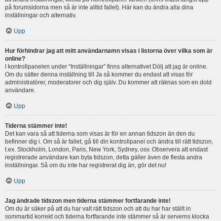
på forumsidorna men så är inte alltid fallet). Här kan du ändra alla dina
inställningar och alternativ.
Upp
Hur förhindrar jag att mitt användarnamn visas i listorna över vilka som är
online?
I kontrollpanelen under “Inställningar” finns alternativet Dölj att jag är online.
Om du sätter denna inställning till Ja så kommer du endast att visas för
administratörer, moderatorer och dig själv. Du kommer att räknas som en dold
användare.
Upp
Tiderna stämmer inte!
Det kan vara så att tiderna som visas är för en annan tidszon än den du
befinner dig i. Om så är fallet, gå till din kontrollpanel och ändra till rätt tidszon,
t.ex. Stockholm, London, Paris, New York, Sydney, osv. Observera att endast
registrerade användare kan byta tidszon, detta gäller även de flesta andra
inställningar. Så om du inte har registrerat dig än, gör det nu!
Upp
Jag ändrade tidszon men tiderna stämmer fortfarande inte!
Om du är säker på att du har valt rätt tidszon och att du har har ställt in
sommartid korrekt och tiderna fortfarande inte stämmer så är serverns klocka