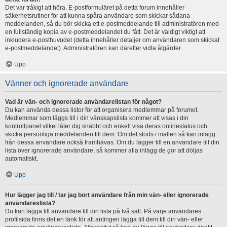
Det var tråkigt att höra. E-postformuläret på detta forum innehåller
säkerhetsrutiner för att kunna spåra användare som skickar sådana
meddelanden, så du bör skicka ett e-postmeddelande till administratören med
en fullständig kopia av e-postmeddelandet du fått. Det är väldigt viktigt att
inkludera e-posthuvudet (detta innehåller detaljer om användaren som skickat
e-postmeddelandet). Administratören kan därefter vidta åtgärder.
Upp
Vänner och ignorerade användare
Vad är vän- och ignorerade användarelistan för något?
Du kan använda dessa listor för att organisera medlemmar på forumet.
Medlemmar som läggs till i din vänskapslista kommer att visas i din
kontrollpanel vilket låter dig snabbt och enkelt visa deras onlinestatus och
skicka personliga meddelanden till dem. Om det stöds i mallen så kan inlägg
från dessa användare också framhävas. Om du lägger till en användare till din
lista över ignorerade användare, så kommer alla inlägg de gör att döljas
automatiskt.
Upp
Hur lägger jag till / tar jag bort användare från min vän- eller ignorerade
användareslista?
Du kan lägga till användare till din lista på två sätt. På varje användares
profilsida finns det en länk för att antingen lägga till dem till din vän- eller