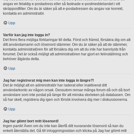
angav en felaktig e-postadress eller så fastnade e-postmeddelandet i ett
skräppostfilter. Om du är säker på att e-postadressen du angav var korrekt,
kontakta en administratör.
Upp
Varför kan jag inte logga in?
Det finns flera möjliga förklaringar till detta. Först och främst, försäkra dig om att
ditt användarnamn och lösenord stämmer. Om du är säker på att de stämmer,
kontakta administratören för att försäkra dig om att du inte har bannlysts från
forumet. Det är också möjligt att administratören har gjort en felinställning och
behöver åtgärda detta.
Upp
Jag har registrerat mig men kan inte logga in längre?!
Det är möjligt att en administratör har raderat eller inaktiverat ditt
användarkonto av någon orsak. Dessutom rensar många forum då och då bort
användare som inte postat på länge för att minska storleken på databasen. Om
så har skett, registrera dig igen och försök involvera dig mer i diskussionerna.
Upp
Jag har glömt bort mitt lösenord!
Ingen panik! Även om du inte kan återfå ditt nuvarande lösenord så kan du
enkelt återställa det. Gå till inloggningssidan och klicka på Jag har glömt mitt