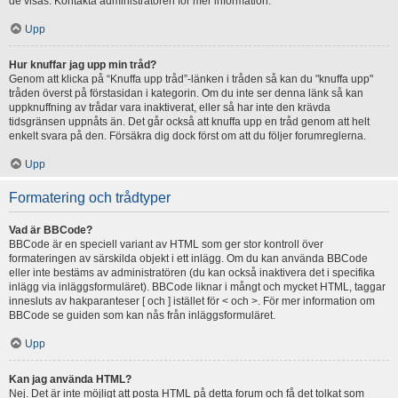
de visas. Kontakta administratören för mer information.
Upp
Hur knuffar jag upp min tråd?
Genom att klicka på “Knuffa upp tråd”-länken i tråden så kan du "knuffa upp"
tråden överst på förstasidan i kategorin. Om du inte ser denna länk så kan
uppknuffning av trådar vara inaktiverat, eller så har inte den krävda
tidsgränsen uppnåts än. Det går också att knuffa upp en tråd genom att helt
enkelt svara på den. Försäkra dig dock först om att du följer forumreglerna.
Upp
Formatering och trådtyper
Vad är BBCode?
BBCode är en speciell variant av HTML som ger stor kontroll över
formateringen av särskilda objekt i ett inlägg. Om du kan använda BBCode
eller inte bestäms av administratören (du kan också inaktivera det i specifika
inlägg via inläggsformuläret). BBCode liknar i mångt och mycket HTML, taggar
innesluts av hakparanteser [ och ] istället för < och >. För mer information om
BBCode se guiden som kan nås från inläggsformuläret.
Upp
Kan jag använda HTML?
Nej. Det är inte möjligt att posta HTML på detta forum och få det tolkat som