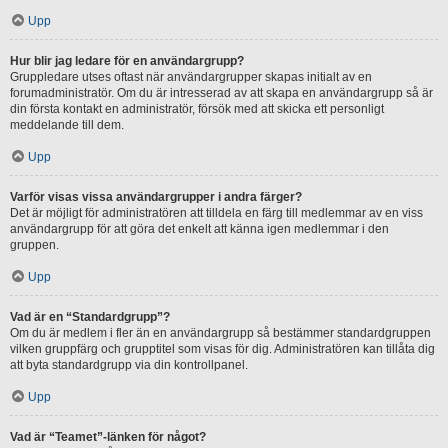
Upp
Hur blir jag ledare för en användargrupp?
Gruppledare utses oftast när användargrupper skapas initialt av en
forumadministratör. Om du är intresserad av att skapa en användargrupp så är
din första kontakt en administratör, försök med att skicka ett personligt
meddelande till dem.
Upp
Varför visas vissa användargrupper i andra färger?
Det är möjligt för administratören att tilldela en färg till medlemmar av en viss
användargrupp för att göra det enkelt att känna igen medlemmar i den
gruppen.
Upp
Vad är en “Standardgrupp”?
Om du är medlem i fler än en användargrupp så bestämmer standardgruppen
vilken gruppfärg och grupptitel som visas för dig. Administratören kan tillåta dig
att byta standardgrupp via din kontrollpanel.
Upp
Vad är “Teamet”-länken för något?