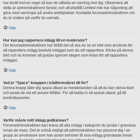
har brutit mot en regel så kan de utfärda en varning mot dig. Observera att
detta är administratörens beslut, och att phpBB Limited inte har någonting att
göra med varningar på andra webbplatser. Kontakta forumadministratören om
du är osäker på varför du varnats.
Upp
Hur kan jag rapportera inlägg till en moderator?
Om forumadministratören har tillåtit det så ska du se en bild som används för
att rapportera inlägg bredvid inlägget som du vill rapportera. Klicka på denna
bild och du kommer att guidas igenom stegen som krävs för att rapportera
inlägget.
Upp
Vad är “Spara”-knappen i trådformuläret till för?
Denna knapp låter dig spara utkast av meddelanden så att du kan skriva klart
och posta de vid ett senare tillfälle. För att ladda in ett sparat utkast, gå till
kontrollpanelen.
Upp
Varför måste mitt inlägg godkännas?
Forumadministratören kan kräva att alla inlägg i kategorin du postar i granskas
innan de visas. Det är också möjligt att administratören har placerat dig i en
grupp av användare som han anser behöver få sina inlägg granskade innan