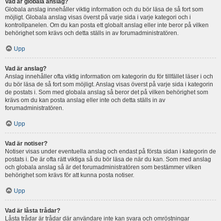
Vad är globala anslag?
Globala anslag innehåller viktig information och du bör läsa de så fort som
möjligt. Globala anslag visas överst på varje sida i varje kategori och i
kontrollpanelen. Om du kan posta ett globalt anslag eller inte beror på vilken
behörighet som krävs och detta ställs in av forumadministratören.
Upp
Vad är anslag?
Anslag innehåller ofta viktig information om kategorin du för tillfället läser i och
du bör läsa de så fort som möjligt. Anslag visas överst på varje sida i kategorin
de postats i. Som med globala anslag så beror det på vilken behörighet som
krävs om du kan posta anslag eller inte och detta ställs in av
forumadministratören.
Upp
Vad är notiser?
Notiser visas under eventuella anslag och endast på första sidan i kategorin de
postats i. De är ofta rätt viktiga så du bör läsa de när du kan. Som med anslag
och globala anslag så är det forumadministratören som bestämmer vilken
behörighet som krävs för att kunna posta notiser.
Upp
Vad är låsta trådar?
Låsta trådar är trådar där användare inte kan svara och omröstningar