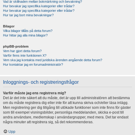
Vad är skillnaden mellan bokmärkning och bevakning?
Hur bevakar jag specifika kategorier eller trådar?
Hur bevakar jag specifika kategorier eller trådar?
Hur tar jag bort mina bevakningar?
Bilagor
Vilka bilagor tillåts på detta forum?
Hur hittar jag alla mina bilagor?
phpBB-problem
Vem har gjort detta forum?
Varför finns inte funktionen X?
Vem ska jag kontakta med juridiska ärenden angående detta forum?
Hur kontaktar jag en forumadministratör?
Inloggnings- och registreringsfrågor
Varför måste jag ens registrera mig?
Det är det inte säkert att du måste, det är upp till administratören att bestämma
om du måste registrera dig eller inte för att kunna skriva och/eller läsa inlägg.
Men registrering ger dig tillgång till utökade funktioner som inte finns för gäster
som till exempel visningsbilder, personliga meddelanden, skicka e-post till
andra användare, medlemskap i användargrupper, med mera. Det tar endast
några minuter att registrera sig, så det rekommenderas.
Upp