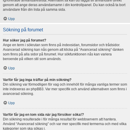
ignorerade användareslista. Alternativt så kan du lägga till användare direkt
genom att ange deras användarnamn i din kontrollpanel. Du kan också ta bort
användare från din lista på samma sida.
Upp
Sökning på forumet
Hur söker jag på forumet?
Ange en term i sökrutan som finns på indexsidan, forumsidor och trådsidor.
Avancerad sökning kan nås genom att klicka på “Avancerad sökning”-länken
som finns på alla sidor på forumet. Hur sökfunktionen nås kan variera
beroende på vilken stil som används.
Upp
Varför får jag inga träffar på min sökning?
Din sökning var förmodligen för vag och innehöll för många vanliga termer som
inte indexeras av phpBB3. Var mer specifik och använd alternativen som finns i
avancerad sökning.
Upp
Varför får jag en tom sida när jag försöker söka!?
Din sökning resulterade i för många resultat för webbservern att hantera.
Använd “Avancerad sökning” och var mer specifik med termerna och med vilka
kategorier som ska sökas i.