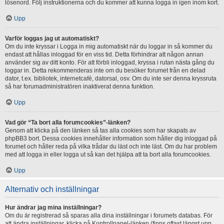
lösenord. Följ instruktionerna och du kommer att kunna logga in igen inom kort.
Upp
Varför loggas jag ut automatiskt?
Om du inte kryssar i Logga in mig automatiskt när du loggar in så kommer du
endast att hållas inloggad för en viss tid. Detta förhindrar att någon annan
använder sig av ditt konto. För att förbli inloggad, kryssa i rutan nästa gång du
loggar in. Detta rekommenderas inte om du besöker forumet från en delad
dator, t.ex. bibliotek, internetcafé, datorsal, osv. Om du inte ser denna kryssruta
så har forumadministratören inaktiverat denna funktion.
Upp
Vad gör “Ta bort alla forumcookies”-länken?
Genom att klicka på den länken så tas alla cookies som har skapats av
phpBB3 bort. Dessa cookies innehåller information som håller dig inloggad på
forumet och håller reda på vilka trådar du läst och inte läst. Om du har problem
med att logga in eller logga ut så kan det hjälpa att ta bort alla forumcookies.
Upp
Alternativ och inställningar
Hur ändrar jag mina inställningar?
Om du är registrerad så sparas alla dina inställningar i forumets databas. För
att ändra inställningar, klicka på Kontrollpanel-länken (finns oftast längst upp