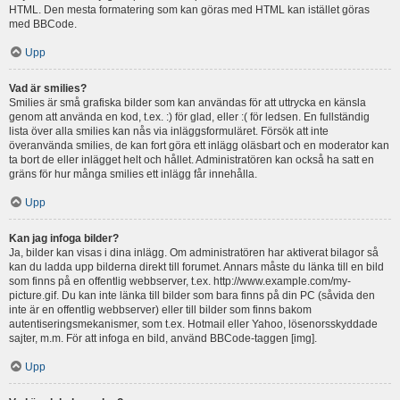
HTML. Den mesta formatering som kan göras med HTML kan istället göras
med BBCode.
Upp
Vad är smilies?
Smilies är små grafiska bilder som kan användas för att uttrycka en känsla
genom att använda en kod, t.ex. :) för glad, eller :( för ledsen. En fullständig
lista över alla smilies kan nås via inläggsformuläret. Försök att inte
överanvända smilies, de kan fort göra ett inlägg oläsbart och en moderator kan
ta bort de eller inlägget helt och hållet. Administratören kan också ha satt en
gräns för hur många smilies ett inlägg får innehålla.
Upp
Kan jag infoga bilder?
Ja, bilder kan visas i dina inlägg. Om administratören har aktiverat bilagor så
kan du ladda upp bilderna direkt till forumet. Annars måste du länka till en bild
som finns på en offentlig webbserver, t.ex. http://www.example.com/my-
picture.gif. Du kan inte länka till bilder som bara finns på din PC (såvida den
inte är en offentlig webbserver) eller till bilder som finns bakom
autentiseringsmekanismer, som t.ex. Hotmail eller Yahoo, lösenorsskyddade
sajter, m.m. För att infoga en bild, använd BBCode-taggen [img].
Upp