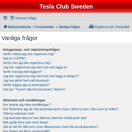
Tesla Club Sweden
Senaste Inlägg
Nyhetssidorna
Forumindex
Vanliga frågor
Registrera din Tesla/elbil
Vanliga frågor
Inloggnings- och registreringsfrågor
Varför måste jag ens registrera mig?
Vad är COPPA?
Varför kan jag inte registrera mig?
Jag har registrerat mig men kan inte logga in!
Varför kan jag inte logga in?
Jag har registrerat mig men kan inte logga in längre?!
Jag har glömt bort mitt lösenord!
Varför loggas jag ut automatiskt?
Vad gör “Ta bort alla forumcookies”-länken?
Alternativ och inställningar
Hur ändrar jag mina inställningar?
Hur förhindrar jag att mitt användarnamn visas i listorna över vilka som är online?
Tiderna stämmer inte!
Jag ändrade tidszon men tiderna stämmer fortfarande inte!
Mitt språk finns inte med i listan!
Vad är det för bild som visas tillsammans med mitt användarnamn?
Hur lägger jag till en visningsbild?