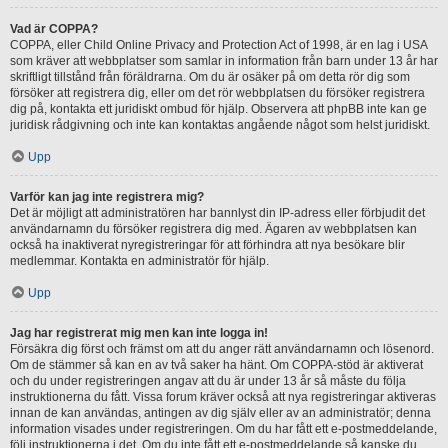
Vad är COPPA?
COPPA, eller Child Online Privacy and Protection Act of 1998, är en lag i USA
som kräver att webbplatser som samlar in information från barn under 13 år har
skriftligt tillstånd från föräldrarna. Om du är osäker på om detta rör dig som
försöker att registrera dig, eller om det rör webbplatsen du försöker registrera
dig på, kontakta ett juridiskt ombud för hjälp. Observera att phpBB inte kan ge
juridisk rådgivning och inte kan kontaktas angående något som helst juridiskt.
Upp
Varför kan jag inte registrera mig?
Det är möjligt att administratören har bannlyst din IP-adress eller förbjudit det
användarnamn du försöker registrera dig med. Ägaren av webbplatsen kan
också ha inaktiverat nyregistreringar för att förhindra att nya besökare blir
medlemmar. Kontakta en administratör för hjälp.
Upp
Jag har registrerat mig men kan inte logga in!
Försäkra dig först och främst om att du anger rätt användarnamn och lösenord.
Om de stämmer så kan en av två saker ha hänt. Om COPPA-stöd är aktiverat
och du under registreringen angav att du är under 13 år så måste du följa
instruktionerna du fått. Vissa forum kräver också att nya registreringar aktiveras
innan de kan användas, antingen av dig själv eller av an administratör; denna
information visades under registreringen. Om du har fått ett e-postmeddelande,
följ instruktionerna i det. Om du inte fått ett e-postmeddelande så kanske du