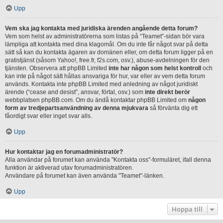
Upp
Vem ska jag kontakta med juridiska ärenden angående detta forum?
Vem som helst av administratörerna som listas på “Teamet”-sidan bör vara
lämpliga att kontakta med dina klagomål. Om du inte får något svar på detta
sätt så kan du kontakta ägaren av domänen eller, om detta forum ligger på en
gratistjänst (såsom Yahoo!, free.fr, f2s.com, osv.), abuse-avdelningen för den
tjänsten. Observera att phpBB Limited
inte har någon som helst kontroll
och
kan inte på något sätt hållas ansvariga för hur, var eller av vem detta forum
används. Kontakta inte phpBB Limited med anledning av något juridiskt
ärende (“cease and desist”, ansvar, förtal, osv.) som
inte direkt berör
webbplatsen phpBB.com. Om du ändå kontaktar phpBB Limited om
någon
form av tredjepartsanvändning av denna mjukvara
så förvänta dig ett
fåordigt svar eller inget svar alls.
Upp
Hur kontaktar jag en forumadministratör?
Alla användar på forumet kan använda "Kontakta oss"-formuläret, ifall denna
funktion är aktiverad utav forumadministratören.
Användare på forumet kan även använda "Teamet"-länken.
Upp
Hoppa till