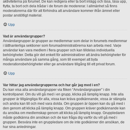
aktiviteterna på forumet. De kan redigera eller ta bort inlägg och låsa, låsa upp,
flytta, ta bort och dela trådar i de forum de modererar. I allmänhet så finns
moderatorerna där för att förhindra att användare kommer ifrån ämnet eller
postar anstötligt material.
Upp
Vad är användargrupper?
Användargrupper är grupper av medlemmar som delar in forumets medlemmar
i lätthanterliga sektioner som forumadministratörerna kan arbeta med. Varje
användar kan vara medlem i flera grupper och kan tilldelas individuella
behörigheter. Detta gör det enkelt för administratörer att ändra behörigheter för
många användare på samma gång, som till exempel att byta
moderationsbehörigheter eller ge användare tillgång till ett privat forum.
Upp
Var hittar jag användargrupperna och hur går jag med i en?
Du kan visa alla användargrupper via fliken “Användargrupper” i din
kontrollpanel. Om du vill gå med i en grupp, klicka på lämplig knapp. Inte alla
grupper är tillgängliga för alla, vissa kan kräva godkännande, vissa är stängda
och andra kan till och med vara dolda. Om gruppen är öppen kan du gå med i
den genom att klicka på lämplig knapp. Om gruppen kräver godkännande kan
du ansöka om medlemskap genom att klicka på lämplig knapp. Gruppledaren
måste godkänna din ansökan och de kan fråga dig varför du vill gå med i
gruppen. Besvära inte en gruppledare om de inte godkänner din ansökan, de
har sina anledningar.