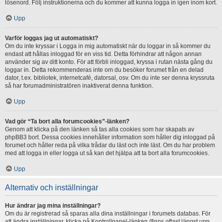
lösenord. Följ instruktionerna och du kommer att kunna logga in igen inom kort.
Upp
Varför loggas jag ut automatiskt?
Om du inte kryssar i Logga in mig automatiskt när du loggar in så kommer du
endast att hållas inloggad för en viss tid. Detta förhindrar att någon annan
använder sig av ditt konto. För att förbli inloggad, kryssa i rutan nästa gång du
loggar in. Detta rekommenderas inte om du besöker forumet från en delad
dator, t.ex. bibliotek, internetcafé, datorsal, osv. Om du inte ser denna kryssruta
så har forumadministratören inaktiverat denna funktion.
Upp
Vad gör “Ta bort alla forumcookies”-länken?
Genom att klicka på den länken så tas alla cookies som har skapats av
phpBB3 bort. Dessa cookies innehåller information som håller dig inloggad på
forumet och håller reda på vilka trådar du läst och inte läst. Om du har problem
med att logga in eller logga ut så kan det hjälpa att ta bort alla forumcookies.
Upp
Alternativ och inställningar
Hur ändrar jag mina inställningar?
Om du är registrerad så sparas alla dina inställningar i forumets databas. För
att ändra inställningar, klicka på Kontrollpanel-länken (finns oftast längst upp