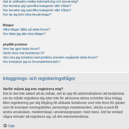
Vad är skillnaden mellan bokmärkning och bevakning?
Hur bevakar jag specifika kategorier eller trådar?
Hur bevakar jag specifika kategorier eller trådar?
Hur tar jag bort mina bevakningar?
Bilagor
Vilka bilagor tillåts på detta forum?
Hur hittar jag alla mina bilagor?
phpBB-problem
Vem har gjort detta forum?
Varför finns inte funktionen X?
Vem ska jag kontakta med juridiska ärenden angående detta forum?
Hur kontaktar jag en forumadministratör?
Inloggnings- och registreringsfrågor
Varför måste jag ens registrera mig?
Det är det inte säkert att du måste, det är upp till administratören att bestämma
om du måste registrera dig eller inte för att kunna skriva och/eller läsa inlägg.
Men registrering ger dig tillgång till utökade funktioner som inte finns för gäster
som till exempel visningsbilder, personliga meddelanden, skicka e-post till
andra användare, medlemskap i användargrupper, med mera. Det tar endast
några minuter att registrera sig, så det rekommenderas.
Upp