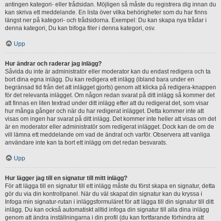
antingen kategori- eller trådsidan. Möjligen så måste du registrera dig innan du
kan skriva ett meddelande. En lista över vilka behörigheter som du har finns
längst ner på kategori- och trådsidorna. Exempel: Du kan skapa nya trådar i
denna kategori, Du kan bifoga filer i denna kategori, osv.
Upp
Hur ändrar och raderar jag inlägg?
Såvida du inte är administratör eller moderator kan du endast redigera och ta
bort dina egna inlägg. Du kan redigera ett inlägg (ibland bara under en
begränsad tid från det att inlägget gjorts) genom att klicka på redigera-knappen
för det relevanta inlägget. Om någon redan svarat på ditt inlägg så kommer det
att finnas en liten textrad under ditt inlägg efter att du redigerat det, som visar
hur många gånger och när du har redigerat inlägget. Detta kommer inte att
visas om ingen har svarat på ditt inlägg. Det kommer inte heller att visas om det
är en moderator eller administratör som redigerat inlägget. Dock kan de om de
vill lämna ett meddelande om vad de ändrat och varför. Observera att vanliga
användare inte kan ta bort ett inlägg om det redan besvarats.
Upp
Hur lägger jag till en signatur till mitt inlägg?
För att lägga till en signatur till ett inlägg måste du först skapa en signatur, detta
gör du via din kontrollpanel. När du väl skapat din signatur kan du kryssa i
Infoga min signatur-rutan i inläggsformuläret för att lägga till din signatur till ditt
inlägg. Du kan också automatiskt alltid infoga din signatur till alla dina inlägg
genom att ändra inställningarna i din profil (du kan fortfarande förhindra att