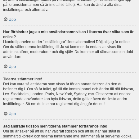
på forumsidorna men så är inte alltid fallet). Här kan du ändra alla dina
inställningar och alternativ.
Upp
Hur förhindrar jag att mitt användarnamn visas i listorna över vilka som är
online?
I kontrollpanelen under “Inställningar” finns alternativet Dölj att jag är online.
Om du sätter denna inställning till Ja så kommer du endast att visas för
administratörer, moderatorer och dig själv. Du kommer att räknas som en dold
användare.
Upp
Tiderna stämmer inte!
Det kan vara så att tiderna som visas är för en annan tidszon än den du
befinner dig i. Om så är fallet, gå till din kontrollpanel och ändra till rätt tidszon,
t.ex. Stockholm, London, Paris, New York, Sydney, osv. Observera att endast
registrerade användare kan byta tidszon, detta gäller även de flesta andra
inställningar. Så om du inte har registrerat dig än, gör det nu!
Upp
Jag ändrade tidszon men tiderna stämmer fortfarande inte!
Om du är säker på att du har valt rätt tidszon och att du har har ställt in
sommartid korrekt och tiderna fortfarande inte stämmer så är serverns klocka