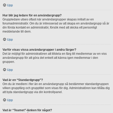
Upp
Hur blir jag ledare för en användargrupp?
Gruppledare utses oftast när användargrupper skapas initialt av en
forumadministratör. Om du är intresserad av att skapa en användargrupp så är
din första kontakt en administratör, försök med att skicka ett personligt
meddelande till dem.
Upp
Varför visas vissa användargrupper i andra färger?
Det är möjligt för administratören att tilldela en färg till medlemmar av en viss
användargrupp för att göra det enkelt att känna igen medlemmar i den
gruppen.
Upp
Vad är en “Standardgrupp”?
Om du är medlem i fler än en användargrupp så bestämmer standardgruppen
vilken gruppfärg och grupptitel som visas för dig. Administratören kan tillåta dig
att byta standardgrupp via din kontrollpanel.
Upp
Vad är “Teamet”-länken för något?