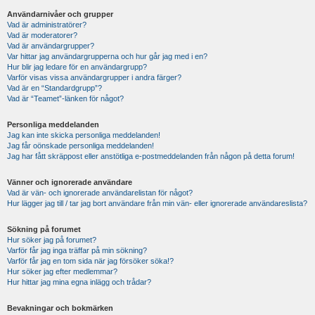
Användarnivåer och grupper
Vad är administratörer?
Vad är moderatorer?
Vad är användargrupper?
Var hittar jag användargrupperna och hur går jag med i en?
Hur blir jag ledare för en användargrupp?
Varför visas vissa användargrupper i andra färger?
Vad är en “Standardgrupp”?
Vad är “Teamet”-länken för något?
Personliga meddelanden
Jag kan inte skicka personliga meddelanden!
Jag får oönskade personliga meddelanden!
Jag har fått skräppost eller anstötliga e-postmeddelanden från någon på detta forum!
Vänner och ignorerade användare
Vad är vän- och ignorerade användarelistan för något?
Hur lägger jag till / tar jag bort användare från min vän- eller ignorerade användareslista?
Sökning på forumet
Hur söker jag på forumet?
Varför får jag inga träffar på min sökning?
Varför får jag en tom sida när jag försöker söka!?
Hur söker jag efter medlemmar?
Hur hittar jag mina egna inlägg och trådar?
Bevakningar och bokmärken