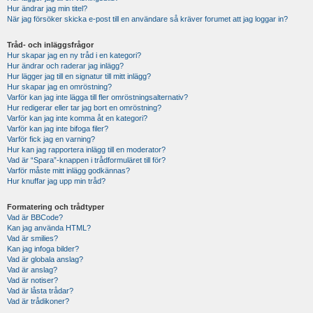
Hur ändrar jag min titel?
När jag försöker skicka e-post till en användare så kräver forumet att jag loggar in?
Tråd- och inläggsfrågor
Hur skapar jag en ny tråd i en kategori?
Hur ändrar och raderar jag inlägg?
Hur lägger jag till en signatur till mitt inlägg?
Hur skapar jag en omröstning?
Varför kan jag inte lägga till fler omröstningsalternativ?
Hur redigerar eller tar jag bort en omröstning?
Varför kan jag inte komma åt en kategori?
Varför kan jag inte bifoga filer?
Varför fick jag en varning?
Hur kan jag rapportera inlägg till en moderator?
Vad är “Spara”-knappen i trådformuläret till för?
Varför måste mitt inlägg godkännas?
Hur knuffar jag upp min tråd?
Formatering och trådtyper
Vad är BBCode?
Kan jag använda HTML?
Vad är smilies?
Kan jag infoga bilder?
Vad är globala anslag?
Vad är anslag?
Vad är notiser?
Vad är låsta trådar?
Vad är trådikoner?