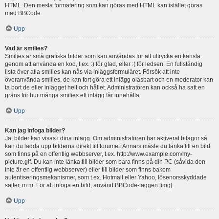
HTML. Den mesta formatering som kan göras med HTML kan istället göras
med BBCode.
Upp
Vad är smilies?
Smilies är små grafiska bilder som kan användas för att uttrycka en känsla
genom att använda en kod, t.ex. :) för glad, eller :( för ledsen. En fullständig
lista över alla smilies kan nås via inläggsformuläret. Försök att inte
överanvända smilies, de kan fort göra ett inlägg oläsbart och en moderator kan
ta bort de eller inlägget helt och hållet. Administratören kan också ha satt en
gräns för hur många smilies ett inlägg får innehålla.
Upp
Kan jag infoga bilder?
Ja, bilder kan visas i dina inlägg. Om administratören har aktiverat bilagor så
kan du ladda upp bilderna direkt till forumet. Annars måste du länka till en bild
som finns på en offentlig webbserver, t.ex. http://www.example.com/my-
picture.gif. Du kan inte länka till bilder som bara finns på din PC (såvida den
inte är en offentlig webbserver) eller till bilder som finns bakom
autentiseringsmekanismer, som t.ex. Hotmail eller Yahoo, lösenorsskyddade
sajter, m.m. För att infoga en bild, använd BBCode-taggen [img].
Upp