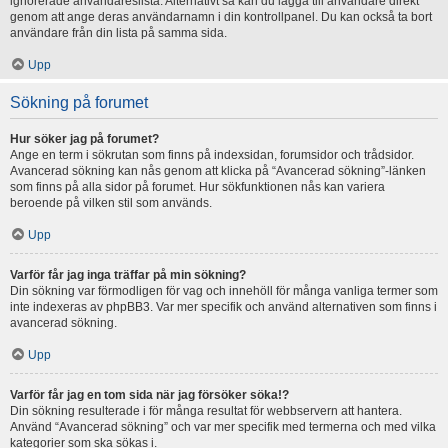
ignorerade användareslista. Alternativt så kan du lägga till användare direkt
genom att ange deras användarnamn i din kontrollpanel. Du kan också ta bort
användare från din lista på samma sida.
Upp
Sökning på forumet
Hur söker jag på forumet?
Ange en term i sökrutan som finns på indexsidan, forumsidor och trådsidor.
Avancerad sökning kan nås genom att klicka på “Avancerad sökning”-länken
som finns på alla sidor på forumet. Hur sökfunktionen nås kan variera
beroende på vilken stil som används.
Upp
Varför får jag inga träffar på min sökning?
Din sökning var förmodligen för vag och innehöll för många vanliga termer som
inte indexeras av phpBB3. Var mer specifik och använd alternativen som finns i
avancerad sökning.
Upp
Varför får jag en tom sida när jag försöker söka!?
Din sökning resulterade i för många resultat för webbservern att hantera.
Använd “Avancerad sökning” och var mer specifik med termerna och med vilka
kategorier som ska sökas i.