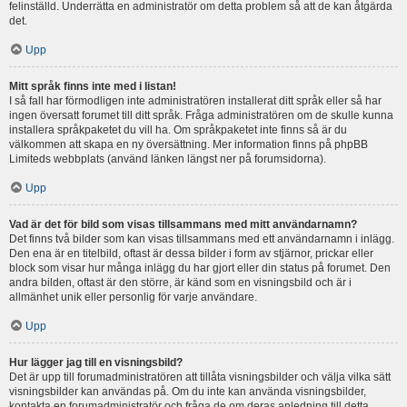
felinställd. Underrätta en administratör om detta problem så att de kan åtgärda
det.
Upp
Mitt språk finns inte med i listan!
I så fall har förmodligen inte administratören installerat ditt språk eller så har
ingen översatt forumet till ditt språk. Fråga administratören om de skulle kunna
installera språkpaketet du vill ha. Om språkpaketet inte finns så är du
välkommen att skapa en ny översättning. Mer information finns på phpBB
Limiteds webbplats (använd länken längst ner på forumsidorna).
Upp
Vad är det för bild som visas tillsammans med mitt användarnamn?
Det finns två bilder som kan visas tillsammans med ett användarnamn i inlägg.
Den ena är en titelbild, oftast är dessa bilder i form av stjärnor, prickar eller
block som visar hur många inlägg du har gjort eller din status på forumet. Den
andra bilden, oftast är den större, är känd som en visningsbild och är i
allmänhet unik eller personlig för varje användare.
Upp
Hur lägger jag till en visningsbild?
Det är upp till forumadministratören att tillåta visningsbilder och välja vilka sätt
visningsbilder kan användas på. Om du inte kan använda visningsbilder,
kontakta en forumadministratör och fråga de om deras anledning till detta.