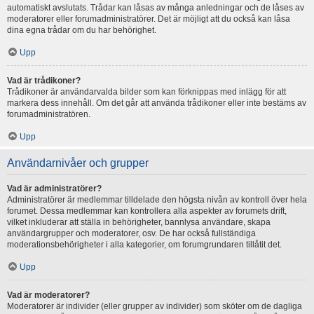
automatiskt avslutats. Trådar kan låsas av många anledningar och de låses av
moderatorer eller forumadministratörer. Det är möjligt att du också kan låsa
dina egna trådar om du har behörighet.
Upp
Vad är trådikoner?
Trådikoner är användarvalda bilder som kan förknippas med inlägg för att
markera dess innehåll. Om det går att använda trådikoner eller inte bestäms av
forumadministratören.
Upp
Användarnivåer och grupper
Vad är administratörer?
Administratörer är medlemmar tilldelade den högsta nivån av kontroll över hela
forumet. Dessa medlemmar kan kontrollera alla aspekter av forumets drift,
vilket inkluderar att ställa in behörigheter, bannlysa användare, skapa
användargrupper och moderatorer, osv. De har också fullständiga
moderationsbehörigheter i alla kategorier, om forumgrundaren tillåtit det.
Upp
Vad är moderatorer?
Moderatorer är individer (eller grupper av individer) som sköter om de dagliga