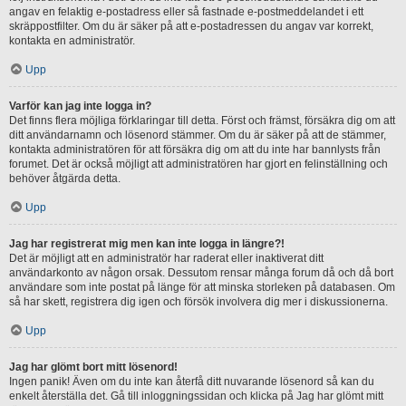
angav en felaktig e-postadress eller så fastnade e-postmeddelandet i ett
skräppostfilter. Om du är säker på att e-postadressen du angav var korrekt,
kontakta en administratör.
Upp
Varför kan jag inte logga in?
Det finns flera möjliga förklaringar till detta. Först och främst, försäkra dig om att
ditt användarnamn och lösenord stämmer. Om du är säker på att de stämmer,
kontakta administratören för att försäkra dig om att du inte har bannlysts från
forumet. Det är också möjligt att administratören har gjort en felinställning och
behöver åtgärda detta.
Upp
Jag har registrerat mig men kan inte logga in längre?!
Det är möjligt att en administratör har raderat eller inaktiverat ditt
användarkonto av någon orsak. Dessutom rensar många forum då och då bort
användare som inte postat på länge för att minska storleken på databasen. Om
så har skett, registrera dig igen och försök involvera dig mer i diskussionerna.
Upp
Jag har glömt bort mitt lösenord!
Ingen panik! Även om du inte kan återfå ditt nuvarande lösenord så kan du
enkelt återställa det. Gå till inloggningssidan och klicka på Jag har glömt mitt