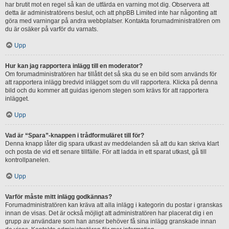
har brutit mot en regel så kan de utfärda en varning mot dig. Observera att
detta är administratörens beslut, och att phpBB Limited inte har någonting att
göra med varningar på andra webbplatser. Kontakta forumadministratören om
du är osäker på varför du varnats.
Upp
Hur kan jag rapportera inlägg till en moderator?
Om forumadministratören har tillåtit det så ska du se en bild som används för
att rapportera inlägg bredvid inlägget som du vill rapportera. Klicka på denna
bild och du kommer att guidas igenom stegen som krävs för att rapportera
inlägget.
Upp
Vad är “Spara”-knappen i trådformuläret till för?
Denna knapp låter dig spara utkast av meddelanden så att du kan skriva klart
och posta de vid ett senare tillfälle. För att ladda in ett sparat utkast, gå till
kontrollpanelen.
Upp
Varför måste mitt inlägg godkännas?
Forumadministratören kan kräva att alla inlägg i kategorin du postar i granskas
innan de visas. Det är också möjligt att administratören har placerat dig i en
grupp av användare som han anser behöver få sina inlägg granskade innan