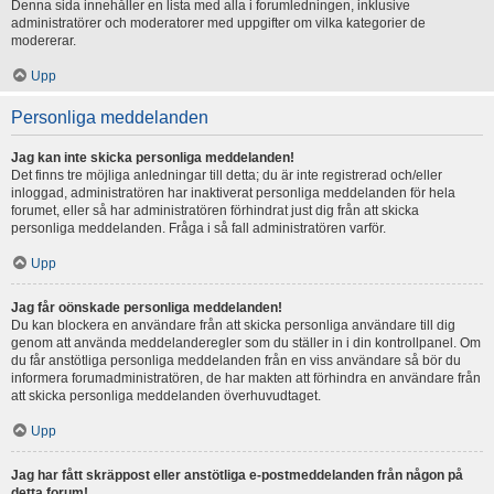
Denna sida innehåller en lista med alla i forumledningen, inklusive
administratörer och moderatorer med uppgifter om vilka kategorier de
modererar.
Upp
Personliga meddelanden
Jag kan inte skicka personliga meddelanden!
Det finns tre möjliga anledningar till detta; du är inte registrerad och/eller
inloggad, administratören har inaktiverat personliga meddelanden för hela
forumet, eller så har administratören förhindrat just dig från att skicka
personliga meddelanden. Fråga i så fall administratören varför.
Upp
Jag får oönskade personliga meddelanden!
Du kan blockera en användare från att skicka personliga användare till dig
genom att använda meddelanderegler som du ställer in i din kontrollpanel. Om
du får anstötliga personliga meddelanden från en viss användare så bör du
informera forumadministratören, de har makten att förhindra en användare från
att skicka personliga meddelanden överhuvudtaget.
Upp
Jag har fått skräppost eller anstötliga e-postmeddelanden från någon på
detta forum!