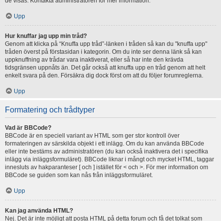
de visas. Kontakta administratören för mer information.
Upp
Hur knuffar jag upp min tråd?
Genom att klicka på “Knuffa upp tråd”-länken i tråden så kan du "knuffa upp"
tråden överst på förstasidan i kategorin. Om du inte ser denna länk så kan
uppknuffning av trådar vara inaktiverat, eller så har inte den krävda
tidsgränsen uppnåts än. Det går också att knuffa upp en tråd genom att helt
enkelt svara på den. Försäkra dig dock först om att du följer forumreglerna.
Upp
Formatering och trådtyper
Vad är BBCode?
BBCode är en speciell variant av HTML som ger stor kontroll över
formateringen av särskilda objekt i ett inlägg. Om du kan använda BBCode
eller inte bestäms av administratören (du kan också inaktivera det i specifika
inlägg via inläggsformuläret). BBCode liknar i mångt och mycket HTML, taggar
innesluts av hakparanteser [ och ] istället för < och >. För mer information om
BBCode se guiden som kan nås från inläggsformuläret.
Upp
Kan jag använda HTML?
Nej. Det är inte möjligt att posta HTML på detta forum och få det tolkat som