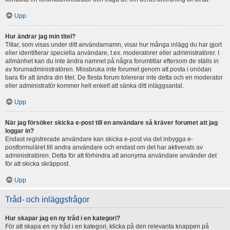
Upp
Hur ändrar jag min titel?
Titlar, som visas under ditt användarnamn, visar hur många inlägg du har gjort
eller identifierar speciella användare, t.ex. moderatorer eller administratörer. I
allmänhet kan du inte ändra namnet på några forumtitlar eftersom de ställs in
av forumadministratören. Missbruka inte forumet genom att posta i onödan
bara för att ändra din titel. De flesta forum tolererar inte detta och en moderator
eller administratör kommer helt enkelt att sänka ditt inläggsantal.
Upp
När jag försöker skicka e-post till en användare så kräver forumet att jag
loggar in?
Endast registrerade användare kan skicka e-post via det inbygga e-
postformuläret till andra användare och endast om det har aktiverats av
administratören. Detta för att förhindra att anonyma användare använder det
för att skicka skräppost.
Upp
Tråd- och inläggsfrågor
Hur skapar jag en ny tråd i en kategori?
För att skapa en ny tråd i en kategori, klicka på den relevanta knappen på