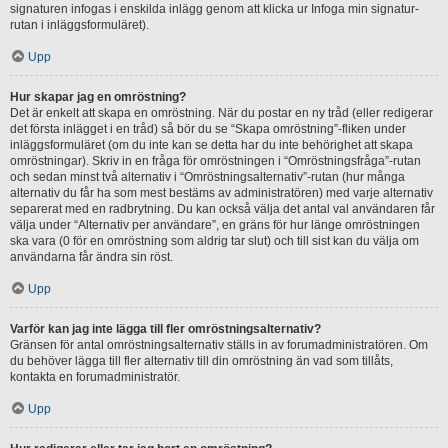
signaturen infogas i enskilda inlägg genom att klicka ur Infoga min signatur-
rutan i inläggsformuläret).
Upp
Hur skapar jag en omröstning?
Det är enkelt att skapa en omröstning. När du postar en ny tråd (eller redigerar
det första inlägget i en tråd) så bör du se “Skapa omröstning”-fliken under
inläggsformuläret (om du inte kan se detta har du inte behörighet att skapa
omröstningar). Skriv in en fråga för omröstningen i “Omröstningsfråga”-rutan
och sedan minst två alternativ i “Omröstningsalternativ”-rutan (hur många
alternativ du får ha som mest bestäms av administratören) med varje alternativ
separerat med en radbrytning. Du kan också välja det antal val användaren får
välja under “Alternativ per användare”, en gräns för hur länge omröstningen
ska vara (0 för en omröstning som aldrig tar slut) och till sist kan du välja om
användarna får ändra sin röst.
Upp
Varför kan jag inte lägga till fler omröstningsalternativ?
Gränsen för antal omröstningsalternativ ställs in av forumadministratören. Om
du behöver lägga till fler alternativ till din omröstning än vad som tillåts,
kontakta en forumadministratör.
Upp