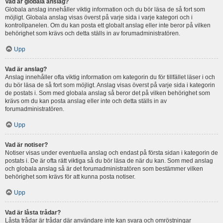
Vad är globala anslag?
Globala anslag innehåller viktig information och du bör läsa de så fort som
möjligt. Globala anslag visas överst på varje sida i varje kategori och i
kontrollpanelen. Om du kan posta ett globalt anslag eller inte beror på vilken
behörighet som krävs och detta ställs in av forumadministratören.
Upp
Vad är anslag?
Anslag innehåller ofta viktig information om kategorin du för tillfället läser i och
du bör läsa de så fort som möjligt. Anslag visas överst på varje sida i kategorin
de postats i. Som med globala anslag så beror det på vilken behörighet som
krävs om du kan posta anslag eller inte och detta ställs in av
forumadministratören.
Upp
Vad är notiser?
Notiser visas under eventuella anslag och endast på första sidan i kategorin de
postats i. De är ofta rätt viktiga så du bör läsa de när du kan. Som med anslag
och globala anslag så är det forumadministratören som bestämmer vilken
behörighet som krävs för att kunna posta notiser.
Upp
Vad är låsta trådar?
Låsta trådar är trådar där användare inte kan svara och omröstningar