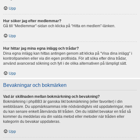
Upp
Hur söker jag efter medlemmar?
Gå till “Medlemmar”-sidan och klicka på “Hitta en medlem”-länken.
Upp
Hur hittar jag mina egna inlägg och trådar?
Dina egna inlägg kan hittas antingen genom att klicka på “Visa dina inlägg” i
kontrollpanelen eller via din egen profilsida. För att söka efter dina trådar,
använd avancerad sökning och fyll i de olika alternativen på lämpligt sätt.
Upp
Bevakningar och bokmärken
Vad är skillnaden mellan bokmärkning och bevakning?
Bokmärkning i phpBB3 är ganska likt bokmärkning (eller favoriter) i din
webbläsare. Du uppmärksammas inte nödvändigtvis vid uppdateringar, men
du kan senare enkelt återvända till tråden. Om du istället bevakar en tråd så
kommer du meddelas via din valda metod eller metoder när tråden eller
kategorin du bevakar uppdateras.
Upp