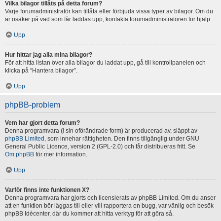
Vilka bilagor tillåts på detta forum?
Varje forumadministratör kan tillåta eller förbjuda vissa typer av bilagor. Om du
är osäker på vad som får laddas upp, kontakta forumadministratören för hjälp.
Upp
Hur hittar jag alla mina bilagor?
För att hitta listan över alla bilagor du laddat upp, gå till kontrollpanelen och
klicka på “Hantera bilagor”.
Upp
phpBB-problem
Vem har gjort detta forum?
Denna programvara (i sin oförändrade form) är producerad av, släppt av
phpBB Limited
, som innehar rättigheten. Den finns tillgänglig under GNU
General Public Licence, version 2 (GPL-2.0) och får distribueras fritt. Se
Om phpBB
för mer information.
Upp
Varför finns inte funktionen X?
Denna programvara har gjorts och licensierats av phpBB Limited. Om du anser
att en funktion bör läggas till eller vill rapportera en bugg, var vänlig och besök
phpBB Idécenter, där du kommer att hitta verktyg för att göra så.