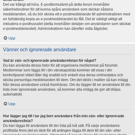
Det var tråkigt att höra. E-postformuläret på detta forum innehåller
säkerhetsrutiner för att kunna spåra användare som skickar sådana
meddelanden, så du bör skicka ett e-postmeddelande till administratören med
en fullständig kopia av e-postmeddelandet du fått. Det är väldigt viktigt att
inkludera e-posthuvudet (detta innehåller detaljer om användaren som skickat
e-postmeddelandet). Administratören kan därefter vidta åtgärder.
Upp
Vänner och ignorerade användare
Vad är vän- och ignorerade användarelistan för något?
Du kan använda dessa listor för att organisera medlemmar på forumet.
Medlemmar som läggs till i din vänskapslista kommer att visas i din
kontrollpanel vilket låter dig snabbt och enkelt visa deras onlinestatus och
skicka personliga meddelanden till dem. Om det stöds i mallen så kan inlägg
från dessa användare också framhävas. Om du lägger till en användare till din
lista över ignorerade användare, så kommer alla inlägg de gör att döljas
automatiskt.
Upp
Hur lägger jag till / tar jag bort användare från min vän- eller ignorerade
användareslista?
Du kan lägga till användare till din lista på två sätt. På varje användares
profilsida finns det en länk för att antingen lägga till dem till din vän- eller