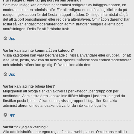
Hur redigerar eller tar jag bort en omröstning?
Som med inlägg kan omröstningar endast redigeras av inläggsskaparen, en
moderator eller en administratör. För att redigera en omröstning klickar du på
redigeringsknappen för det första inlägget i tråden. Om ingen har röstat så går
det att ta bort omröstningen eller redigera alternativen. Om någon däremot har
röstat så kan endast moderatorer och administratörer redigera eller ta bort
omröstningen. Detta för att förhindra fusk.
Upp
Varför kan jag inte komma åt en kategori?
Vissa kategorier kan vara begränsade till vissa användare eller grupper. För att
visa, läsa, posta, osv. kan du behöva speciell tillåtelse som endast moderatorer
och administratörer kan ge dig. Pröva att kontakta dem.
Upp
Varför kan jag inte bifoga filer?
Möjligheten att bifoga filer kan aktiveras per kategori, per grupp och per
användare. Administratören kanske inte tillåter bilagor i just den kategori du
försöker posta i, eller så kan endast vissa grupper bifoga filer. Kontakta
administratören om du är osäker på varför du inte kan bifoga filer.
Upp
Varför fick jag en varning?
Alla administratörer har egna regler för sina webbplatser. Om de anser att du