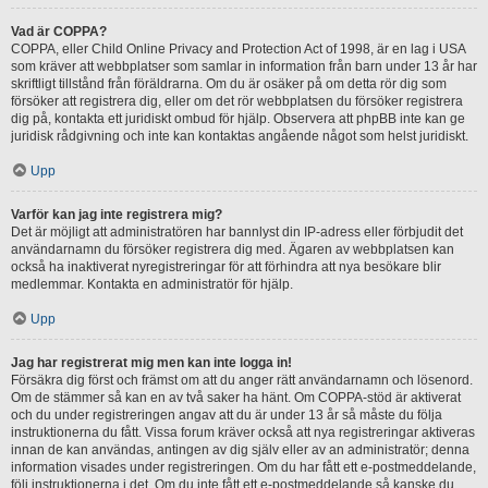
Vad är COPPA?
COPPA, eller Child Online Privacy and Protection Act of 1998, är en lag i USA
som kräver att webbplatser som samlar in information från barn under 13 år har
skriftligt tillstånd från föräldrarna. Om du är osäker på om detta rör dig som
försöker att registrera dig, eller om det rör webbplatsen du försöker registrera
dig på, kontakta ett juridiskt ombud för hjälp. Observera att phpBB inte kan ge
juridisk rådgivning och inte kan kontaktas angående något som helst juridiskt.
Upp
Varför kan jag inte registrera mig?
Det är möjligt att administratören har bannlyst din IP-adress eller förbjudit det
användarnamn du försöker registrera dig med. Ägaren av webbplatsen kan
också ha inaktiverat nyregistreringar för att förhindra att nya besökare blir
medlemmar. Kontakta en administratör för hjälp.
Upp
Jag har registrerat mig men kan inte logga in!
Försäkra dig först och främst om att du anger rätt användarnamn och lösenord.
Om de stämmer så kan en av två saker ha hänt. Om COPPA-stöd är aktiverat
och du under registreringen angav att du är under 13 år så måste du följa
instruktionerna du fått. Vissa forum kräver också att nya registreringar aktiveras
innan de kan användas, antingen av dig själv eller av an administratör; denna
information visades under registreringen. Om du har fått ett e-postmeddelande,
följ instruktionerna i det. Om du inte fått ett e-postmeddelande så kanske du