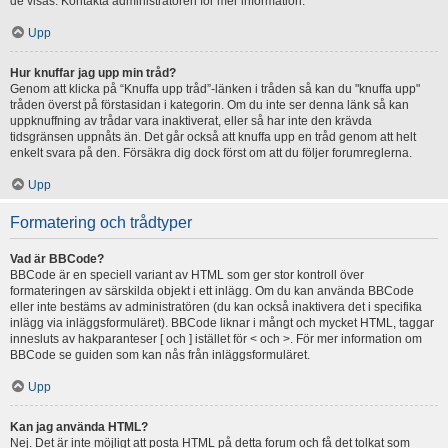
de visas. Kontakta administratören för mer information.
Upp
Hur knuffar jag upp min tråd?
Genom att klicka på “Knuffa upp tråd”-länken i tråden så kan du "knuffa upp"
tråden överst på förstasidan i kategorin. Om du inte ser denna länk så kan
uppknuffning av trådar vara inaktiverat, eller så har inte den krävda
tidsgränsen uppnåts än. Det går också att knuffa upp en tråd genom att helt
enkelt svara på den. Försäkra dig dock först om att du följer forumreglerna.
Upp
Formatering och trådtyper
Vad är BBCode?
BBCode är en speciell variant av HTML som ger stor kontroll över
formateringen av särskilda objekt i ett inlägg. Om du kan använda BBCode
eller inte bestäms av administratören (du kan också inaktivera det i specifika
inlägg via inläggsformuläret). BBCode liknar i mångt och mycket HTML, taggar
innesluts av hakparanteser [ och ] istället för < och >. För mer information om
BBCode se guiden som kan nås från inläggsformuläret.
Upp
Kan jag använda HTML?
Nej. Det är inte möjligt att posta HTML på detta forum och få det tolkat som