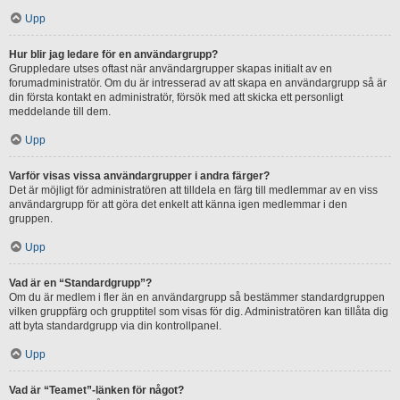
Upp
Hur blir jag ledare för en användargrupp?
Gruppledare utses oftast när användargrupper skapas initialt av en
forumadministratör. Om du är intresserad av att skapa en användargrupp så är
din första kontakt en administratör, försök med att skicka ett personligt
meddelande till dem.
Upp
Varför visas vissa användargrupper i andra färger?
Det är möjligt för administratören att tilldela en färg till medlemmar av en viss
användargrupp för att göra det enkelt att känna igen medlemmar i den
gruppen.
Upp
Vad är en “Standardgrupp”?
Om du är medlem i fler än en användargrupp så bestämmer standardgruppen
vilken gruppfärg och grupptitel som visas för dig. Administratören kan tillåta dig
att byta standardgrupp via din kontrollpanel.
Upp
Vad är “Teamet”-länken för något?