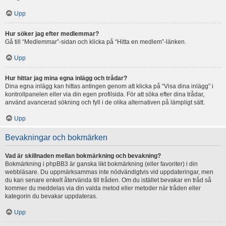
Upp
Hur söker jag efter medlemmar?
Gå till “Medlemmar”-sidan och klicka på “Hitta en medlem”-länken.
Upp
Hur hittar jag mina egna inlägg och trådar?
Dina egna inlägg kan hittas antingen genom att klicka på “Visa dina inlägg” i
kontrollpanelen eller via din egen profilsida. För att söka efter dina trådar,
använd avancerad sökning och fyll i de olika alternativen på lämpligt sätt.
Upp
Bevakningar och bokmärken
Vad är skillnaden mellan bokmärkning och bevakning?
Bokmärkning i phpBB3 är ganska likt bokmärkning (eller favoriter) i din
webbläsare. Du uppmärksammas inte nödvändigtvis vid uppdateringar, men
du kan senare enkelt återvända till tråden. Om du istället bevakar en tråd så
kommer du meddelas via din valda metod eller metoder när tråden eller
kategorin du bevakar uppdateras.
Upp