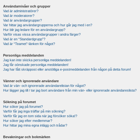
Användarnivåer och grupper
Vad är administratörer?
Vad är moderatorer?
Vad är användargrupper?
Var hittar jag användargrupperna och hur går jag med i en?
Hur blir jag ledare för en användargrupp?
Varför visas vissa användargrupper i andra färger?
Vad är en “Standardgrupp”?
Vad är “Teamet”-länken för något?
Personliga meddelanden
Jag kan inte skicka personliga meddelanden!
Jag får oönskade personliga meddelanden!
Jag har fått skräppost eller anstötliga e-postmeddelanden från någon på detta forum!
Vänner och ignorerade användare
Vad är vän- och ignorerade användarelistan för något?
Hur lägger jag till / tar jag bort användare från min vän- eller ignorerade användareslista?
Sökning på forumet
Hur söker jag på forumet?
Varför får jag inga träffar på min sökning?
Varför får jag en tom sida när jag försöker söka!?
Hur söker jag efter medlemmar?
Hur hittar jag mina egna inlägg och trådar?
Bevakningar och bokmärken