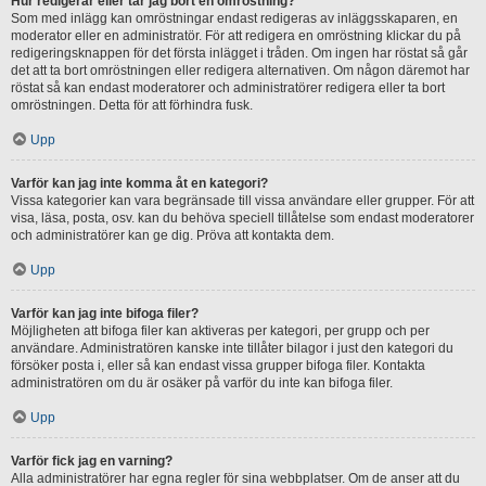
Hur redigerar eller tar jag bort en omröstning?
Som med inlägg kan omröstningar endast redigeras av inläggsskaparen, en
moderator eller en administratör. För att redigera en omröstning klickar du på
redigeringsknappen för det första inlägget i tråden. Om ingen har röstat så går
det att ta bort omröstningen eller redigera alternativen. Om någon däremot har
röstat så kan endast moderatorer och administratörer redigera eller ta bort
omröstningen. Detta för att förhindra fusk.
Upp
Varför kan jag inte komma åt en kategori?
Vissa kategorier kan vara begränsade till vissa användare eller grupper. För att
visa, läsa, posta, osv. kan du behöva speciell tillåtelse som endast moderatorer
och administratörer kan ge dig. Pröva att kontakta dem.
Upp
Varför kan jag inte bifoga filer?
Möjligheten att bifoga filer kan aktiveras per kategori, per grupp och per
användare. Administratören kanske inte tillåter bilagor i just den kategori du
försöker posta i, eller så kan endast vissa grupper bifoga filer. Kontakta
administratören om du är osäker på varför du inte kan bifoga filer.
Upp
Varför fick jag en varning?
Alla administratörer har egna regler för sina webbplatser. Om de anser att du