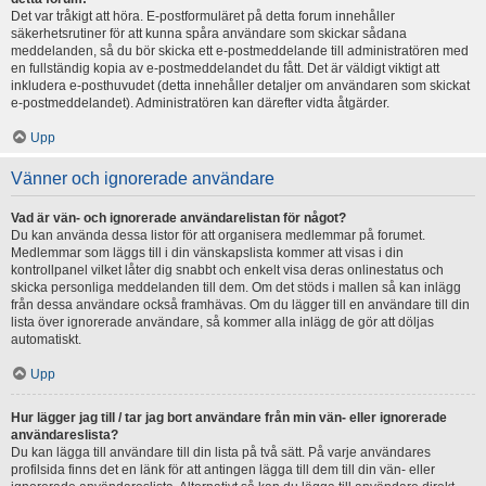
Det var tråkigt att höra. E-postformuläret på detta forum innehåller
säkerhetsrutiner för att kunna spåra användare som skickar sådana
meddelanden, så du bör skicka ett e-postmeddelande till administratören med
en fullständig kopia av e-postmeddelandet du fått. Det är väldigt viktigt att
inkludera e-posthuvudet (detta innehåller detaljer om användaren som skickat
e-postmeddelandet). Administratören kan därefter vidta åtgärder.
Upp
Vänner och ignorerade användare
Vad är vän- och ignorerade användarelistan för något?
Du kan använda dessa listor för att organisera medlemmar på forumet.
Medlemmar som läggs till i din vänskapslista kommer att visas i din
kontrollpanel vilket låter dig snabbt och enkelt visa deras onlinestatus och
skicka personliga meddelanden till dem. Om det stöds i mallen så kan inlägg
från dessa användare också framhävas. Om du lägger till en användare till din
lista över ignorerade användare, så kommer alla inlägg de gör att döljas
automatiskt.
Upp
Hur lägger jag till / tar jag bort användare från min vän- eller ignorerade
användareslista?
Du kan lägga till användare till din lista på två sätt. På varje användares
profilsida finns det en länk för att antingen lägga till dem till din vän- eller