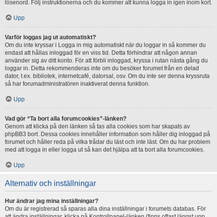
lösenord. Följ instruktionerna och du kommer att kunna logga in igen inom kort.
Upp
Varför loggas jag ut automatiskt?
Om du inte kryssar i Logga in mig automatiskt när du loggar in så kommer du
endast att hållas inloggad för en viss tid. Detta förhindrar att någon annan
använder sig av ditt konto. För att förbli inloggad, kryssa i rutan nästa gång du
loggar in. Detta rekommenderas inte om du besöker forumet från en delad
dator, t.ex. bibliotek, internetcafé, datorsal, osv. Om du inte ser denna kryssruta
så har forumadministratören inaktiverat denna funktion.
Upp
Vad gör “Ta bort alla forumcookies”-länken?
Genom att klicka på den länken så tas alla cookies som har skapats av
phpBB3 bort. Dessa cookies innehåller information som håller dig inloggad på
forumet och håller reda på vilka trådar du läst och inte läst. Om du har problem
med att logga in eller logga ut så kan det hjälpa att ta bort alla forumcookies.
Upp
Alternativ och inställningar
Hur ändrar jag mina inställningar?
Om du är registrerad så sparas alla dina inställningar i forumets databas. För
att ändra inställningar, klicka på Kontrollpanel-länken (finns oftast längst upp