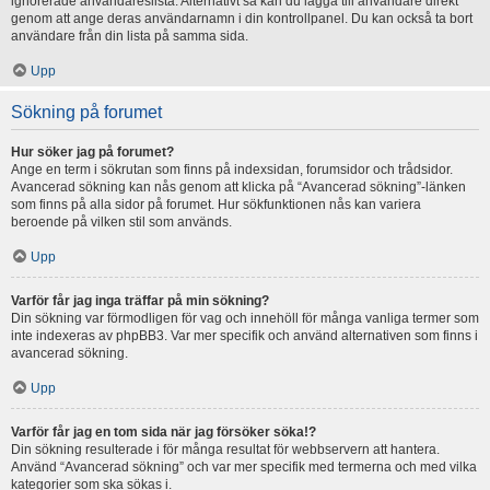
ignorerade användareslista. Alternativt så kan du lägga till användare direkt
genom att ange deras användarnamn i din kontrollpanel. Du kan också ta bort
användare från din lista på samma sida.
Upp
Sökning på forumet
Hur söker jag på forumet?
Ange en term i sökrutan som finns på indexsidan, forumsidor och trådsidor.
Avancerad sökning kan nås genom att klicka på “Avancerad sökning”-länken
som finns på alla sidor på forumet. Hur sökfunktionen nås kan variera
beroende på vilken stil som används.
Upp
Varför får jag inga träffar på min sökning?
Din sökning var förmodligen för vag och innehöll för många vanliga termer som
inte indexeras av phpBB3. Var mer specifik och använd alternativen som finns i
avancerad sökning.
Upp
Varför får jag en tom sida när jag försöker söka!?
Din sökning resulterade i för många resultat för webbservern att hantera.
Använd “Avancerad sökning” och var mer specifik med termerna och med vilka
kategorier som ska sökas i.