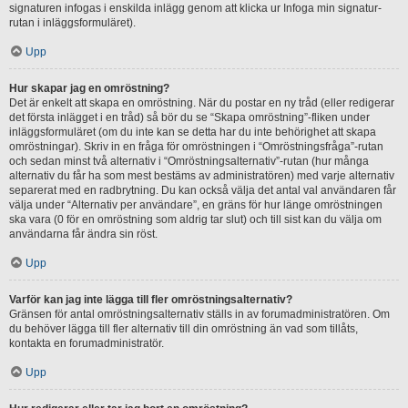
signaturen infogas i enskilda inlägg genom att klicka ur Infoga min signatur-
rutan i inläggsformuläret).
Upp
Hur skapar jag en omröstning?
Det är enkelt att skapa en omröstning. När du postar en ny tråd (eller redigerar
det första inlägget i en tråd) så bör du se “Skapa omröstning”-fliken under
inläggsformuläret (om du inte kan se detta har du inte behörighet att skapa
omröstningar). Skriv in en fråga för omröstningen i “Omröstningsfråga”-rutan
och sedan minst två alternativ i “Omröstningsalternativ”-rutan (hur många
alternativ du får ha som mest bestäms av administratören) med varje alternativ
separerat med en radbrytning. Du kan också välja det antal val användaren får
välja under “Alternativ per användare”, en gräns för hur länge omröstningen
ska vara (0 för en omröstning som aldrig tar slut) och till sist kan du välja om
användarna får ändra sin röst.
Upp
Varför kan jag inte lägga till fler omröstningsalternativ?
Gränsen för antal omröstningsalternativ ställs in av forumadministratören. Om
du behöver lägga till fler alternativ till din omröstning än vad som tillåts,
kontakta en forumadministratör.
Upp