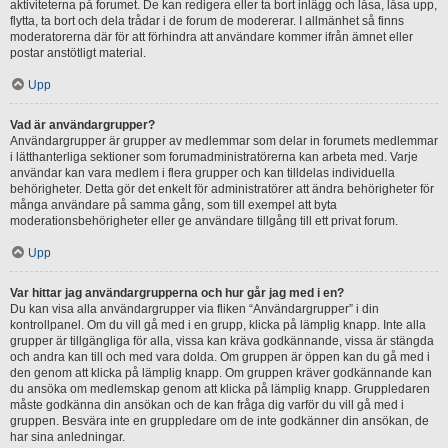
aktiviteterna på forumet. De kan redigera eller ta bort inlägg och låsa, låsa upp,
flytta, ta bort och dela trådar i de forum de modererar. I allmänhet så finns
moderatorerna där för att förhindra att användare kommer ifrån ämnet eller
postar anstötligt material.
Upp
Vad är användargrupper?
Användargrupper är grupper av medlemmar som delar in forumets medlemmar
i lätthanterliga sektioner som forumadministratörerna kan arbeta med. Varje
användar kan vara medlem i flera grupper och kan tilldelas individuella
behörigheter. Detta gör det enkelt för administratörer att ändra behörigheter för
många användare på samma gång, som till exempel att byta
moderationsbehörigheter eller ge användare tillgång till ett privat forum.
Upp
Var hittar jag användargrupperna och hur går jag med i en?
Du kan visa alla användargrupper via fliken “Användargrupper” i din
kontrollpanel. Om du vill gå med i en grupp, klicka på lämplig knapp. Inte alla
grupper är tillgängliga för alla, vissa kan kräva godkännande, vissa är stängda
och andra kan till och med vara dolda. Om gruppen är öppen kan du gå med i
den genom att klicka på lämplig knapp. Om gruppen kräver godkännande kan
du ansöka om medlemskap genom att klicka på lämplig knapp. Gruppledaren
måste godkänna din ansökan och de kan fråga dig varför du vill gå med i
gruppen. Besvära inte en gruppledare om de inte godkänner din ansökan, de
har sina anledningar.