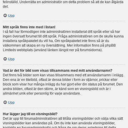
felinställd. Underrätta en administratör om detta problem så att de kan åtgärda
det.
Upp
Mitt språk finns inte med i listan!
I så fall har förmodligen inte administratören installerat ditt språk eller så har
ingen översatt forumet till ditt språk. Fråga administratören om de skulle kunna
installera språkpaketet du vill ha. Om språkpaketet inte finns så är du
välkommen att skapa en ny översättning. Mer information finns på phpBB
Limiteds webbplats (använd länken längst ner på forumsidorna).
Upp
Vad är det för bild som visas tillsammans med mitt användarnamn?
Det finns två bilder som kan visas tillsammans med ett användarnamn i inlägg.
Den ena är en titelbild, oftast är dessa bilder i form av stjärnor, prickar eller
block som visar hur många inlägg du har gjort eller din status på forumet. Den
andra bilden, oftast är den större, är känd som en visningsbild och är i
allmänhet unik eller personlig för varje användare.
Upp
Hur lägger jag till en visningsbild?
Det är upp till forumadministratören att tillåta visningsbilder och välja vilka sätt
visningsbilder kan användas på. Om du inte kan använda visningsbilder,
kontakta en forumadministratör och fråga de om deras anledning till detta.