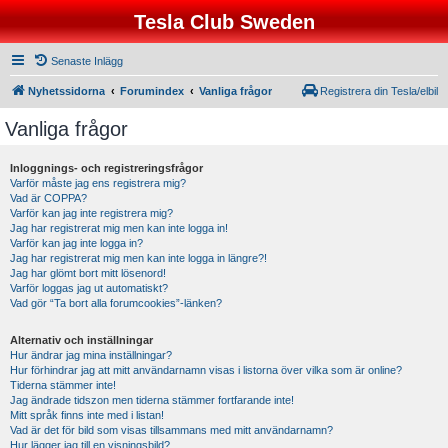
Tesla Club Sweden
Senaste Inlägg
Nyhetssidorna
Forumindex
Vanliga frågor
Registrera din Tesla/elbil
Vanliga frågor
Inloggnings- och registreringsfrågor
Varför måste jag ens registrera mig?
Vad är COPPA?
Varför kan jag inte registrera mig?
Jag har registrerat mig men kan inte logga in!
Varför kan jag inte logga in?
Jag har registrerat mig men kan inte logga in längre?!
Jag har glömt bort mitt lösenord!
Varför loggas jag ut automatiskt?
Vad gör “Ta bort alla forumcookies”-länken?
Alternativ och inställningar
Hur ändrar jag mina inställningar?
Hur förhindrar jag att mitt användarnamn visas i listorna över vilka som är online?
Tiderna stämmer inte!
Jag ändrade tidszon men tiderna stämmer fortfarande inte!
Mitt språk finns inte med i listan!
Vad är det för bild som visas tillsammans med mitt användarnamn?
Hur lägger jag till en visningsbild?