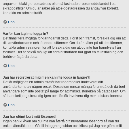
angav en felaktig e-postadress eller så fastnade e-postmeddelandet i ett
skräppostfilter. Om du är säker på att e-postadressen du angav var korrekt,
kontakta en administratör.
Upp
Varför kan jag inte logga in?
Det finns flera möjliga förklaringar till detta. Först och främst, försäkra dig om att
ditt användarnamn och lösenord stämmer. Om du är säker på att de stämmer,
kontakta administratören för att försäkra dig om att du inte har bannlysts från
forumet. Det är också möjligt att administratören har gjort en felinställning och
behöver åtgärda detta.
Upp
Jag har registrerat mig men kan inte logga in längre?!
Det är möjligt att en administratör har raderat eller inaktiverat ditt
användarkonto av någon orsak. Dessutom rensar många forum då och då bort
användare som inte postat på länge för att minska storleken på databasen. Om
så har skett, registrera dig igen och försök involvera dig mer i diskussionerna.
Upp
Jag har glömt bort mitt lösenord!
Ingen panik! Även om du inte kan återfå ditt nuvarande lösenord så kan du
enkelt återställa det. Gå till inloggningssidan och klicka på Jag har glömt mitt