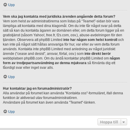
Upp
Vem ska jag kontakta med juridiska ärenden angående detta forum?
Vem som helst av administratörerna som listas på “Teamet”-sidan bör vara
lämpliga att kontakta med dina klagomål. Om du inte får något svar på detta
sätt så kan du kontakta ägaren av domänen eller, om detta forum ligger på en
gratistjänst (såsom Yahoo!, free.fr, f2s.com, osv.), abuse-avdelningen för den
tjänsten. Observera att phpBB Limited
inte har någon som helst kontroll
och
kan inte på något sätt hållas ansvariga för hur, var eller av vem detta forum
används. Kontakta inte phpBB Limited med anledning av något juridiskt
ärende (“cease and desist”, ansvar, förtal, osv.) som
inte direkt berör
webbplatsen phpBB.com. Om du ändå kontaktar phpBB Limited om
någon
form av tredjepartsanvändning av denna mjukvara
så förvänta dig ett
fåordigt svar eller inget svar alls.
Upp
Hur kontaktar jag en forumadministratör?
Alla användar på forumet kan använda "Kontakta oss"-formuläret, ifall denna
funktion är aktiverad utav forumadministratören.
Användare på forumet kan även använda "Teamet"-länken.
Upp
Hoppa till