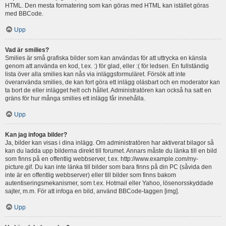
HTML. Den mesta formatering som kan göras med HTML kan istället göras
med BBCode.
Upp
Vad är smilies?
Smilies är små grafiska bilder som kan användas för att uttrycka en känsla
genom att använda en kod, t.ex. :) för glad, eller :( för ledsen. En fullständig
lista över alla smilies kan nås via inläggsformuläret. Försök att inte
överanvända smilies, de kan fort göra ett inlägg oläsbart och en moderator kan
ta bort de eller inlägget helt och hållet. Administratören kan också ha satt en
gräns för hur många smilies ett inlägg får innehålla.
Upp
Kan jag infoga bilder?
Ja, bilder kan visas i dina inlägg. Om administratören har aktiverat bilagor så
kan du ladda upp bilderna direkt till forumet. Annars måste du länka till en bild
som finns på en offentlig webbserver, t.ex. http://www.example.com/my-
picture.gif. Du kan inte länka till bilder som bara finns på din PC (såvida den
inte är en offentlig webbserver) eller till bilder som finns bakom
autentiseringsmekanismer, som t.ex. Hotmail eller Yahoo, lösenorsskyddade
sajter, m.m. För att infoga en bild, använd BBCode-taggen [img].
Upp