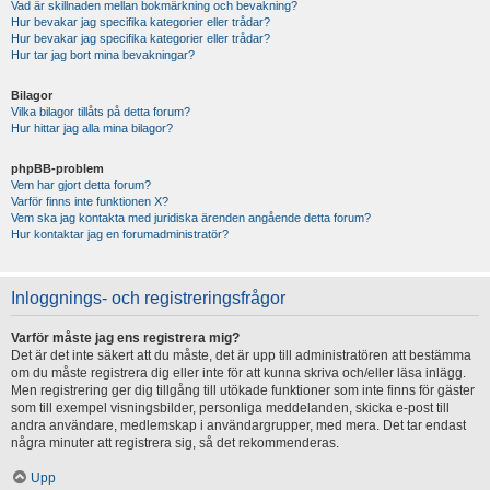
Vad är skillnaden mellan bokmärkning och bevakning?
Hur bevakar jag specifika kategorier eller trådar?
Hur bevakar jag specifika kategorier eller trådar?
Hur tar jag bort mina bevakningar?
Bilagor
Vilka bilagor tillåts på detta forum?
Hur hittar jag alla mina bilagor?
phpBB-problem
Vem har gjort detta forum?
Varför finns inte funktionen X?
Vem ska jag kontakta med juridiska ärenden angående detta forum?
Hur kontaktar jag en forumadministratör?
Inloggnings- och registreringsfrågor
Varför måste jag ens registrera mig?
Det är det inte säkert att du måste, det är upp till administratören att bestämma
om du måste registrera dig eller inte för att kunna skriva och/eller läsa inlägg.
Men registrering ger dig tillgång till utökade funktioner som inte finns för gäster
som till exempel visningsbilder, personliga meddelanden, skicka e-post till
andra användare, medlemskap i användargrupper, med mera. Det tar endast
några minuter att registrera sig, så det rekommenderas.
Upp