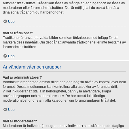
automatiskt avslutats. Trådar kan låsas av många anledningar och de låses av
moderatorer eller forumadministratörer. Det är möjligt att du också kan låsa
dina egna trådar om du har behörighet.
Upp
Vad är trådikoner?
Trådikoner är användarvalda bilder som kan förknippas med inlägg för att
markera dess innehåll. Om det går att använda trådikoner eller inte bestäms av
forumadministratören.
Upp
Användarnivåer och grupper
Vad är administratörer?
Administratörer är medlemmar tilldelade den högsta nivån av kontroll över hela
forumet. Dessa medlemmar kan kontrollera alla aspekter av forumets drift,
vilket inkluderar att ställa in behörigheter, bannlysa användare, skapa
användargrupper och moderatorer, osv. De har också fullständiga
moderationsbehörigheter i alla kategorier, om forumgrundaren tillåtit det.
Upp
Vad är moderatorer?
Moderatorer är individer (eller grupper av individer) som sköter om de dagliga