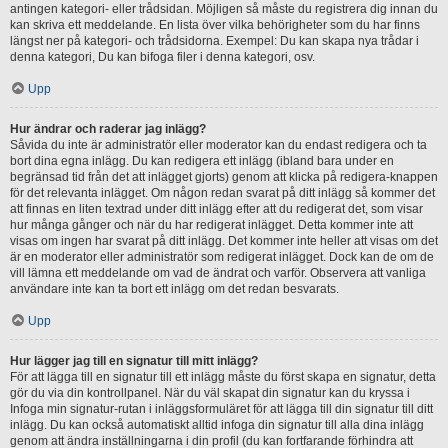
antingen kategori- eller trådsidan. Möjligen så måste du registrera dig innan du
kan skriva ett meddelande. En lista över vilka behörigheter som du har finns
längst ner på kategori- och trådsidorna. Exempel: Du kan skapa nya trådar i
denna kategori, Du kan bifoga filer i denna kategori, osv.
Upp
Hur ändrar och raderar jag inlägg?
Såvida du inte är administratör eller moderator kan du endast redigera och ta
bort dina egna inlägg. Du kan redigera ett inlägg (ibland bara under en
begränsad tid från det att inlägget gjorts) genom att klicka på redigera-knappen
för det relevanta inlägget. Om någon redan svarat på ditt inlägg så kommer det
att finnas en liten textrad under ditt inlägg efter att du redigerat det, som visar
hur många gånger och när du har redigerat inlägget. Detta kommer inte att
visas om ingen har svarat på ditt inlägg. Det kommer inte heller att visas om det
är en moderator eller administratör som redigerat inlägget. Dock kan de om de
vill lämna ett meddelande om vad de ändrat och varför. Observera att vanliga
användare inte kan ta bort ett inlägg om det redan besvarats.
Upp
Hur lägger jag till en signatur till mitt inlägg?
För att lägga till en signatur till ett inlägg måste du först skapa en signatur, detta
gör du via din kontrollpanel. När du väl skapat din signatur kan du kryssa i
Infoga min signatur-rutan i inläggsformuläret för att lägga till din signatur till ditt
inlägg. Du kan också automatiskt alltid infoga din signatur till alla dina inlägg
genom att ändra inställningarna i din profil (du kan fortfarande förhindra att