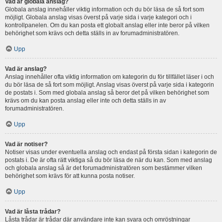
Vad är globala anslag?
Globala anslag innehåller viktig information och du bör läsa de så fort som
möjligt. Globala anslag visas överst på varje sida i varje kategori och i
kontrollpanelen. Om du kan posta ett globalt anslag eller inte beror på vilken
behörighet som krävs och detta ställs in av forumadministratören.
Upp
Vad är anslag?
Anslag innehåller ofta viktig information om kategorin du för tillfället läser i och
du bör läsa de så fort som möjligt. Anslag visas överst på varje sida i kategorin
de postats i. Som med globala anslag så beror det på vilken behörighet som
krävs om du kan posta anslag eller inte och detta ställs in av
forumadministratören.
Upp
Vad är notiser?
Notiser visas under eventuella anslag och endast på första sidan i kategorin de
postats i. De är ofta rätt viktiga så du bör läsa de när du kan. Som med anslag
och globala anslag så är det forumadministratören som bestämmer vilken
behörighet som krävs för att kunna posta notiser.
Upp
Vad är låsta trådar?
Låsta trådar är trådar där användare inte kan svara och omröstningar