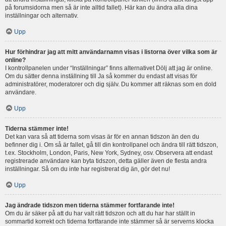
på forumsidorna men så är inte alltid fallet). Här kan du ändra alla dina
inställningar och alternativ.
Upp
Hur förhindrar jag att mitt användarnamn visas i listorna över vilka som är
online?
I kontrollpanelen under “Inställningar” finns alternativet Dölj att jag är online.
Om du sätter denna inställning till Ja så kommer du endast att visas för
administratörer, moderatorer och dig själv. Du kommer att räknas som en dold
användare.
Upp
Tiderna stämmer inte!
Det kan vara så att tiderna som visas är för en annan tidszon än den du
befinner dig i. Om så är fallet, gå till din kontrollpanel och ändra till rätt tidszon,
t.ex. Stockholm, London, Paris, New York, Sydney, osv. Observera att endast
registrerade användare kan byta tidszon, detta gäller även de flesta andra
inställningar. Så om du inte har registrerat dig än, gör det nu!
Upp
Jag ändrade tidszon men tiderna stämmer fortfarande inte!
Om du är säker på att du har valt rätt tidszon och att du har har ställt in
sommartid korrekt och tiderna fortfarande inte stämmer så är serverns klocka