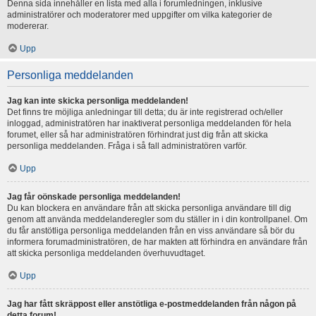
Denna sida innehåller en lista med alla i forumledningen, inklusive
administratörer och moderatorer med uppgifter om vilka kategorier de
modererar.
Upp
Personliga meddelanden
Jag kan inte skicka personliga meddelanden!
Det finns tre möjliga anledningar till detta; du är inte registrerad och/eller
inloggad, administratören har inaktiverat personliga meddelanden för hela
forumet, eller så har administratören förhindrat just dig från att skicka
personliga meddelanden. Fråga i så fall administratören varför.
Upp
Jag får oönskade personliga meddelanden!
Du kan blockera en användare från att skicka personliga användare till dig
genom att använda meddelanderegler som du ställer in i din kontrollpanel. Om
du får anstötliga personliga meddelanden från en viss användare så bör du
informera forumadministratören, de har makten att förhindra en användare från
att skicka personliga meddelanden överhuvudtaget.
Upp
Jag har fått skräppost eller anstötliga e-postmeddelanden från någon på
detta forum!