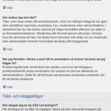
Upp
Hur ändrar jag min titel?
Titlar, som visas under ditt användarnamn, visar hur många inlägg du har gjort
eller identifierar speciella användare, t.ex. moderatorer eller administratörer. I
allmänhet kan du inte ändra namnet på några forumtitlar eftersom de ställs in
av forumadministratören. Missbruka inte forumet genom att posta i onödan
bara för att ändra din titel. De flesta forum tolererar inte detta och en moderator
eller administratör kommer helt enkelt att sänka ditt inläggsantal.
Upp
När jag försöker skicka e-post till en användare så kräver forumet att jag
loggar in?
Endast registrerade användare kan skicka e-post via det inbygga e-
postformuläret till andra användare och endast om det har aktiverats av
administratören. Detta för att förhindra att anonyma användare använder det
för att skicka skräppost.
Upp
Tråd- och inläggsfrågor
Hur skapar jag en ny tråd i en kategori?
För att skapa en ny tråd i en kategori, klicka på den relevanta knappen på