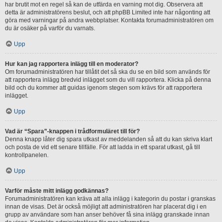
har brutit mot en regel så kan de utfärda en varning mot dig. Observera att
detta är administratörens beslut, och att phpBB Limited inte har någonting att
göra med varningar på andra webbplatser. Kontakta forumadministratören om
du är osäker på varför du varnats.
Upp
Hur kan jag rapportera inlägg till en moderator?
Om forumadministratören har tillåtit det så ska du se en bild som används för
att rapportera inlägg bredvid inlägget som du vill rapportera. Klicka på denna
bild och du kommer att guidas igenom stegen som krävs för att rapportera
inlägget.
Upp
Vad är “Spara”-knappen i trådformuläret till för?
Denna knapp låter dig spara utkast av meddelanden så att du kan skriva klart
och posta de vid ett senare tillfälle. För att ladda in ett sparat utkast, gå till
kontrollpanelen.
Upp
Varför måste mitt inlägg godkännas?
Forumadministratören kan kräva att alla inlägg i kategorin du postar i granskas
innan de visas. Det är också möjligt att administratören har placerat dig i en
grupp av användare som han anser behöver få sina inlägg granskade innan