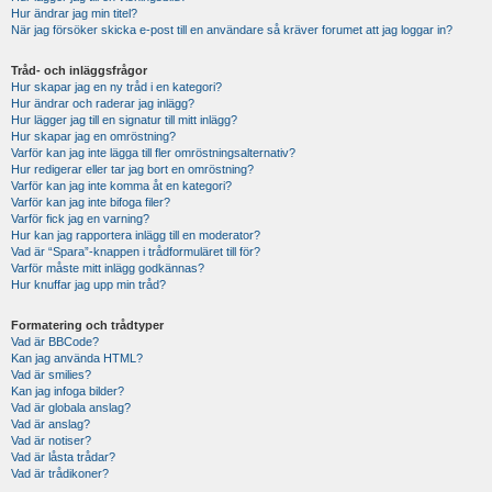
Hur ändrar jag min titel?
När jag försöker skicka e-post till en användare så kräver forumet att jag loggar in?
Tråd- och inläggsfrågor
Hur skapar jag en ny tråd i en kategori?
Hur ändrar och raderar jag inlägg?
Hur lägger jag till en signatur till mitt inlägg?
Hur skapar jag en omröstning?
Varför kan jag inte lägga till fler omröstningsalternativ?
Hur redigerar eller tar jag bort en omröstning?
Varför kan jag inte komma åt en kategori?
Varför kan jag inte bifoga filer?
Varför fick jag en varning?
Hur kan jag rapportera inlägg till en moderator?
Vad är “Spara”-knappen i trådformuläret till för?
Varför måste mitt inlägg godkännas?
Hur knuffar jag upp min tråd?
Formatering och trådtyper
Vad är BBCode?
Kan jag använda HTML?
Vad är smilies?
Kan jag infoga bilder?
Vad är globala anslag?
Vad är anslag?
Vad är notiser?
Vad är låsta trådar?
Vad är trådikoner?