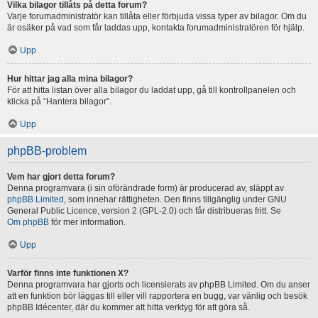
Vilka bilagor tillåts på detta forum?
Varje forumadministratör kan tillåta eller förbjuda vissa typer av bilagor. Om du
är osäker på vad som får laddas upp, kontakta forumadministratören för hjälp.
Upp
Hur hittar jag alla mina bilagor?
För att hitta listan över alla bilagor du laddat upp, gå till kontrollpanelen och
klicka på “Hantera bilagor”.
Upp
phpBB-problem
Vem har gjort detta forum?
Denna programvara (i sin oförändrade form) är producerad av, släppt av
phpBB Limited
, som innehar rättigheten. Den finns tillgänglig under GNU
General Public Licence, version 2 (GPL-2.0) och får distribueras fritt. Se
Om phpBB
för mer information.
Upp
Varför finns inte funktionen X?
Denna programvara har gjorts och licensierats av phpBB Limited. Om du anser
att en funktion bör läggas till eller vill rapportera en bugg, var vänlig och besök
phpBB Idécenter, där du kommer att hitta verktyg för att göra så.